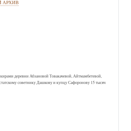
 АРХИВ
шкирами деревни Абзановой Товакачевой, Айтмамбетевой,
статскому советнику Дашкову и купцу Сафоронову 15 тысяч