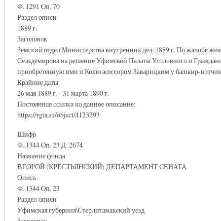
Ф. 1291 Оп. 70
Раздел описи
1889 г.
Заголовок
Земский отдел Министерства внутренних дел. 1889 г. По жалобе ж
Сельдемирова на решение Уфимской Палаты Уголовного и Гражданск
приобретенную ими и Колю асессором Заварицким у башкир-вотчин
Крайние даты
26 мая 1889 г. - 31 марта 1890 г.
Постоянная ссылка на данное описание:
https://rgia.su/object/4123293
Шифр
Ф. 1344 Оп. 23 Д. 2674
Название фонда
ВТОРОЙ (КРЕСТЬЯНСКИЙ) ДЕПАРТАМЕНТ СЕНАТА
Опись
Ф. 1344 Оп. 23
Раздел описи
Уфимская губерния\Стерлитамакский уезд
Заголовок