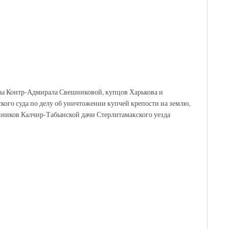
ены Контр-Адмирала Свешниковой, купцов Харькова и
ого суда по делу об уничтожении купчей крепости на землю,
ников Калчир-Табынской дачи Стерлитамакского уезда