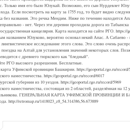
с. Только имя его было Юлукай. Возможно, его сын Нурдевлет Юлу
хода. Если посмотреть на карту за 1755 год, то будет видно следу
ка без названия. Это речка Мендим. Ниже по течению находится Ап
еправильно - нет. Через эти деревни проходила дорога из Табынска
осударственная канцелярия. Карта находится на сайте РГО. https://ge
ым названием Юлуково, вероятно основал некий Апас. А Сабаево -
 лингвистическое исследование этого слова. Это слово очень расп
 поездка на Алтай для установления значений некоторых слов. Поз
еводится с древнего тюркского как "бледный".
йте РГО высокого разрешения. Бесплатные.
карта Уфимской провинции Башкирии. https://geoportal.rgo.ru/record/
ого наместничества. https://geoportal.rgo.ru/record/6017
гской губернии из 10 уездов. https://geoportal.rgo.ru/record/5969
ого наместничества, состоящая из 2 областей, разделённая на 12 уездо
ильникова. ГЕНЕРАЛЬНАЯ КАРТА УФИМСКОЙ ПРОВИНЦИИ И БАШКИРИ
да. http://retromap.ru/1418023_z8_54.314386,56.673889