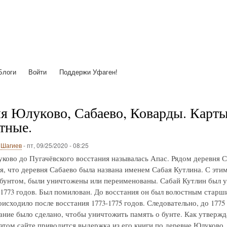
Перейти
к
основному
содержанию
Блоги
Войти
Поддержи Уфаген!
я Юлуково, Сабаево, Коварды. Карты с
тные.
о
Шагиев
-
пт, 09/25/2020 - 08:25
ково до Пугачёвского восстания называлась Апас. Рядом деревня С
я, что деревня Сабаево была названа именем Сабая Кутлина. С этим 
 бунтом, были уничтожены или переименованы. Сабай Кутлин был у
-1773 годов. Был помилован. До восстания он был волостным старш
исходило после восстания 1773-1775 годов. Следовательно, до 1775
ние было сделано, чтобы уничтожить память о бунте. Как утвержд
 этом сайте приводится выдержка из его книги по деревне Юлуково.