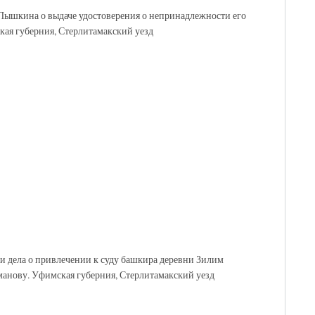
 Пышкина о выдаче удостоверения о непринадлежности его
ая губерния, Стерлитамакский уезд
ии дела о привлечении к суду башкира деревни Зилим
манову. Уфимская губерния, Стерлитамакский уезд