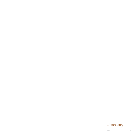
stereoray
ср,