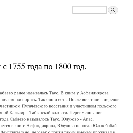
Поиск
 1755 года по 1800 год.
абаево ранее называлась Таус. В книге у Асфандиярова
нельзя поспорить. Так оно и есть. После восстания, деревни
частником Пугачёвского восстания и участником польского
иной Кальчир - Табынской волости. Переименование
 года Сабаево называлось Таус. Юлуково - Апас.
ается в книге Асфандиярова, Юлуково основал Юлык бабай
 Действительно, человек с почти таким именем проживал в