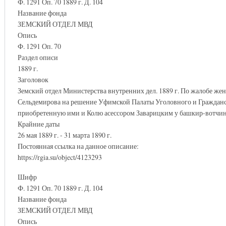
Ф. 1291 Оп. 70 1889 г. Д. 104
Название фонда
ЗЕМСКИЙ ОТДЕЛ МВД
Опись
Ф. 1291 Оп. 70
Раздел описи
1889 г.
Заголовок
Земский отдел Министерства внутренних дел. 1889 г. По жалобе ж
Сельдемирова на решение Уфимской Палаты Уголовного и Гражданск
приобретенную ими и Колю асессором Заварицким у башкир-вотчин
Крайние даты
26 мая 1889 г. - 31 марта 1890 г.
Постоянная ссылка на данное описание:
https://rgia.su/object/4123293
Шифр
Ф. 1291 Оп. 70 1889 г. Д. 104
Название фонда
ЗЕМСКИЙ ОТДЕЛ МВД
Опись