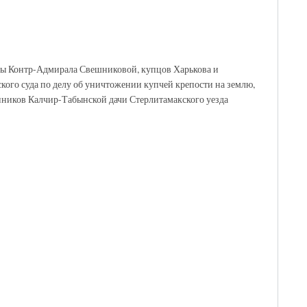
ены Контр-Адмирала Свешниковой, купцов Харькова и
ого суда по делу об уничтожении купчей крепости на землю,
ников Калчир-Табынской дачи Стерлитамакского уезда