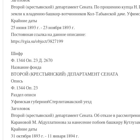
Второй (крестьянский) департамент Сената. По прошению купца Н.
земли к владению башкир-вотчинников Кол-Табынской даче. Уфимск
Крайние даты
25 июня 1893 г. - 23 ноября 1893 г.
Постоянная ссылка на данное описание:
https://rgia.su/object/3827199
Шифр
Ф. 1344 Оп. 23 Д. 2670
Название фонда
ВТОРОЙ (КРЕСТЬЯНСКИЙ) ДЕПАРТАМЕНТ СЕНАТА
Опись
Ф. 1344 Оп. 23
Раздел описи
Уфимская губерния\Стерлитамакский уезд
Заголовок
Второй (крестьянский) департамент Сената. Об отказе в рассмотрен
Карановой М. Абдуллатинова за нанесение побоев башкиру Кутлуза
Крайние даты
31 октября 1893 г. - 11 января 1894 г.