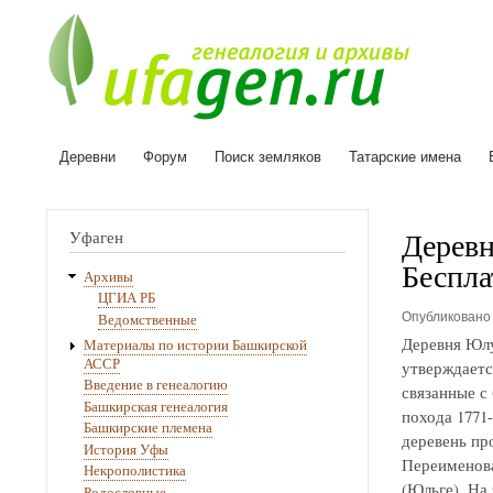
Деревни
Форум
Поиск земляков
Татарские имена
Основная
навигация
Деревн
Уфаген
Беспла
Архивы
ЦГИА РБ
Опубликован
Ведомственные
Деревня Юлу
Материалы по истории Башкирской
АССР
утверждаетс
Введение в генеалогию
связанные с
Башкирская генеалогия
похода 1771
Башкирские племена
деревень про
История Уфы
Переименова
Некрополистика
(Юльге). На
Родословные