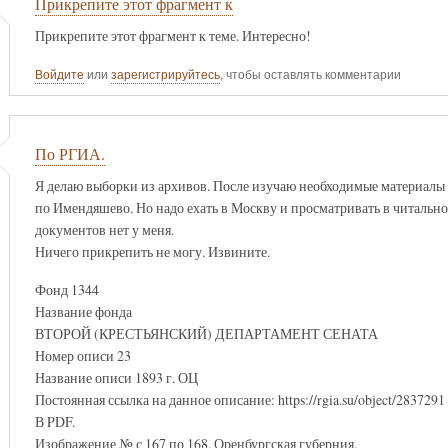
Прикрепите этот фрагмент к
Прикрепите этот фрагмент к теме. Интересно!
Войдите
или
зарегистрируйтесь
, чтобы оставлять комментарии
По РГИА.
Я делаю выборки из архивов. После изучаю необходимые материалы п
по Имендяшево. Но надо ехать в Москву и просматривать в читальном 
документов нет у меня.
Ничего прикрепить не могу. Извините.
Фонд 1344
Название фонда
ВТОРОЙ (КРЕСТЬЯНСКИЙ) ДЕПАРТАМЕНТ СЕНАТА
Номер описи 23
Название описи 1893 г. ОЦ
Постоянная ссылка на данное описание: https://rgia.su/object/2837291
В PDF.
Изображение № с 167 по 168. Оренбургская губерния.