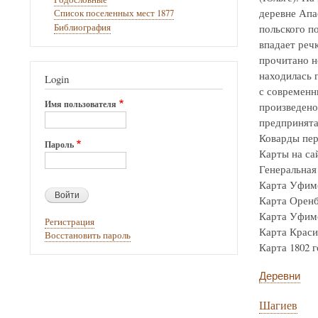
деревне Апа
Список поселенных мест 1877
Библиография
польского по
впадает реч
прочитано н
находилась г
Login
с современн
Имя пользователя
произведено
предпринята
Коварды пер
Пароль
Карты на са
Генеральная 
Карта Уфимск
Карта Оренбур
Карта Уфимск
Регистрация
Карта Крас
Восстановить пароль
Карта 1802 го
Деревни
Шагиев