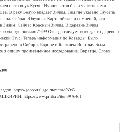
каев и его внук Кусяш Нурдевлетов были участниками
ющее. В реку Белую впадает Зилим. Там где указано Таусепа
асепа. Сейчас Юлуково. Карта чёткая и сомнений, что
 в Зилим. Сейчас Красный Зилим. В деревне Зилим
oportal.rgo.ru/record/5399 Отсюда следует вывод, что деревню
 некий Таус. Теперь информация по Коварды. Было
ространено в Сибири, Европе и Ближнем Востоке. Была
же я опишу произведённое исследование. Вкратце. Слово
5399
в. https://geoportal.rgo.ru/record/6063
И. https://www.prlib.ru/item/976461