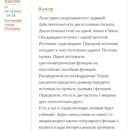
Шагиев
пт,
Калсер.
04/16/2021
- 04:48
Лихо парни разделываются с задачкой.
Постоянная
Действительно есть два источника сигнала.
ссылка
(Permalink)
Два источника стоят на одной линии к Земле.
Оба вращаются почти с одной частотой.
Источник сзади мощнее. Передний источник
попадает в зону излучения заднего. Поэтому
провал. Парни разложили
тригонометрические функции на
простейшие линейные функции.
Распределили их по квадрантам. Теперь
пытаются определить диаметр переднего
источник по провалу (разрыву) функции.
Определили, что есть две частоты. Смещены
друг относительно друга.
Есть у нас в стране молодые, которые будут
учёными. Аудио запись взяли из какого то
американского научно популярного фильма о
космосе и ради интереса решили проверить