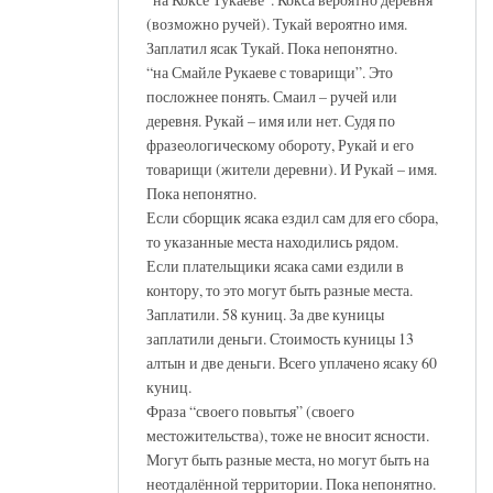
(возможно ручей). Тукай вероятно имя.
Заплатил ясак Тукай. Пока непонятно.
“на Смайле Рукаеве с товарищи”. Это
посложнее понять. Смаил – ручей или
деревня. Рукай – имя или нет. Судя по
фразеологическому обороту, Рукай и его
товарищи (жители деревни). И Рукай – имя.
Пока непонятно.
Если сборщик ясака ездил сам для его сбора,
то указанные места находились рядом.
Если плательщики ясака сами ездили в
контору, то это могут быть разные места.
Заплатили. 58 куниц. За две куницы
заплатили деньги. Стоимость куницы 13
алтын и две деньги. Всего уплачено ясаку 60
куниц.
Фраза “своего повытья” (своего
местожительства), тоже не вносит ясности.
Могут быть разные места, но могут быть на
неотдалённой территории. Пока непонятно.