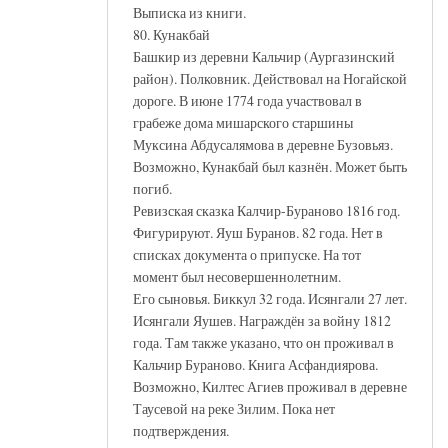
Выписка из книги.
80. Кунакбай
Башкир из деревни Кальчир (Аургазинский
район). Полковник. Действовал на Ногайской
дороге. В июне 1774 года участвовал в
грабеже дома мишарского старшины
Муксина Абдусалямова в деревне Бузовьяз.
Возможно, Кунакбай был казнён. Может быть
погиб.
Ревизская сказка Калчир-Бураново 1816 год.
Фигурируют. Яуш Буранов. 82 года. Нет в
списках документа о припуске. На тот
момент был несовершеннолетним.
Его сыновья. Биккул 32 года. Исянгали 27 лет.
Исянгали Яушев. Награждён за войну 1812
года. Там также указано, что он проживал в
Кальчир Бураново. Книга Асфандиярова.
Возможно, Килтес Агиев проживал в деревне
Таусевой на реке Зилим. Пока нет
подтверждения.