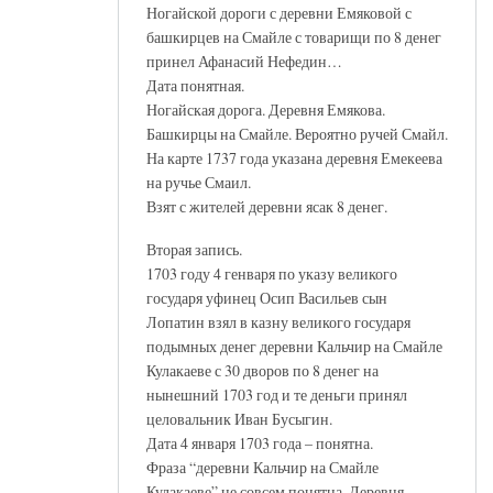
Ногайской дороги с деревни Емяковой с
башкирцев на Смайле с товарищи по 8 денег
принел Афанасий Нефедин…
Дата понятная.
Ногайская дорога. Деревня Емякова.
Башкирцы на Смайле. Вероятно ручей Смайл.
На карте 1737 года указана деревня Емекеева
на ручье Смаил.
Взят с жителей деревни ясак 8 денег.
Вторая запись.
1703 году 4 генваря по указу великого
государя уфинец Осип Васильев сын
Лопатин взял в казну великого государя
подымных денег деревни Кальчир на Смайле
Кулакаеве с 30 дворов по 8 денег на
нынешний 1703 год и те деньги принял
целовальник Иван Бусыгин.
Дата 4 января 1703 года – понятна.
Фраза “деревни Кальчир на Смайле
Кулакаеве” не совсем понятна. Деревня