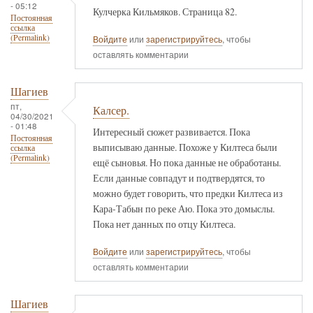
- 05:12
Кулчерка Кильмяков. Страница 82.
Постоянная
ссылка
(Permalink)
Войдите
или
зарегистрируйтесь
, чтобы
оставлять комментарии
Шагиев
пт,
Калсер.
04/30/2021
- 01:48
Интересный сюжет развивается. Пока
Постоянная
выписываю данные. Похоже у Килтеса были
ссылка
(Permalink)
ещё сыновья. Но пока данные не обработаны.
Если данные совпадут и подтвердятся, то
можно будет говорить, что предки Килтеса из
Кара-Табын по реке Аю. Пока это домыслы.
Пока нет данных по отцу Килтеса.
Войдите
или
зарегистрируйтесь
, чтобы
оставлять комментарии
Шагиев