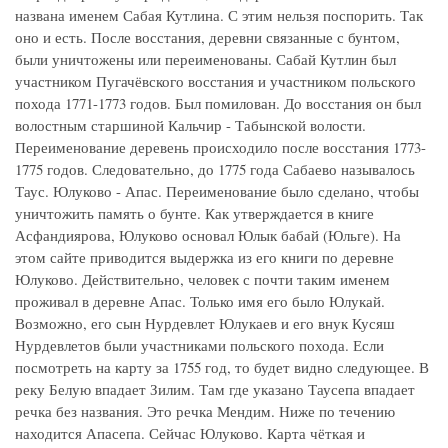
названа именем Сабая Кутлина. С этим нельзя поспорить. Так
оно и есть. После восстания, деревни связанные с бунтом,
были уничтожены или переименованы. Сабай Кутлин был
участником Пугачёвского восстания и участником польского
похода 1771-1773 годов. Был помилован. До восстания он был
волостным старшиной Кальчир - Табынской волости.
Переименование деревень происходило после восстания 1773-
1775 годов. Следовательно, до 1775 года Сабаево называлось
Таус. Юлуково - Апас. Переименование было сделано, чтобы
уничтожить память о бунте. Как утверждается в книге
Асфандиярова, Юлуково основал Юлык бабай (Юльге). На
этом сайте приводится выдержка из его книги по деревне
Юлуково. Действительно, человек с почти таким именем
проживал в деревне Апас. Только имя его было Юлукай.
Возможно, его сын Нурдевлет Юлукаев и его внук Кусяш
Нурдевлетов были участниками польского похода. Если
посмотреть на карту за 1755 год, то будет видно следующее. В
реку Белую впадает Зилим. Там где указано Таусепа впадает
речка без названия. Это речка Мендим. Ниже по течению
находится Апасепа. Сейчас Юлуково. Карта чёткая и