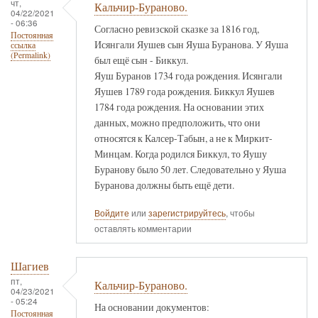
чт,
Кальчир-Бураново.
04/22/2021
- 06:36
Согласно ревизской сказке за 1816 год,
Постоянная
Исянгали Яушев сын Яуша Буранова. У Яуша
ссылка
(Permalink)
был ещё сын - Биккул.
Яуш Буранов 1734 года рождения. Исянгали
Яушев 1789 года рождения. Биккул Яушев
1784 года рождения. На основании этих
данных, можно предположить, что они
относятся к Калсер-Табын, а не к Миркит-
Минцам. Когда родился Биккул, то Яушу
Буранову было 50 лет. Следовательно у Яуша
Буранова должны быть ещё дети.
Войдите
или
зарегистрируйтесь
, чтобы
оставлять комментарии
Шагиев
пт,
Кальчир-Бураново.
04/23/2021
- 05:24
На основании документов:
Постоянная