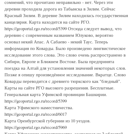
сомнений, что прочитано неправильно - нет. Через эти
деревни проходила дорога из Табынска в Зилим. Сейчас
Красный Зилим. В деревне Зилим находилась государственная
канцелярия. Карта находится на сайте РГО.
https://geoportal.rgo.ru/record/5399 Отсюда следует вывод, что
деревню с современным названием Юлуково, вероятно
основал некий Апас. А Сабаево - некий Таус. Теперь
информация по Коварды. Было произведено лингвистическое
исследование этого слова. Это слово очень распространено в
Сибири, Европе и Ближнем Востоке. Была предпринята
поездка на Алтай для установления значений некоторых слов.
Позже я опишу произведённое исследование. Вкратце. Слово
Коварды переводится с древнего тюркского как "бледный".
Карты на сайте РГО высокого разрешения. Бесплатные.
Генеральная карта Уфимской провинции Башкирии.
https://geoportal.rgo.ru/record/5399
Карта Уфимского наместничества.
https://geoportal.rgo.ru/record/6017
Карта Оренбургской губернии из 10 уездов.
https://geoportal.rgo.ru/record/5969
Карта Уфимского наместничества, состоящая из 2 областей,