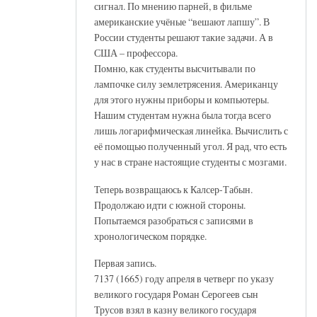
сигнал. По мнению парней, в фильме
американские учёные “вешают лапшу”. В
России студенты решают такие задачи. А в
США – профессора.
Помню, как студенты высчитывали по
лампочке силу землетрясения. Американцу
для этого нужны приборы и компьютеры.
Нашим студентам нужна была тогда всего
лишь логарифмическая линейка. Вычислить с
её помощью полученный угол. Я рад, что есть
у нас в стране настоящие студенты с мозгами.
Теперь возвращаюсь к Калсер-Табын.
Продолжаю идти с южной стороны.
Попытаемся разобраться с записями в
хронологическом порядке.
Первая запись.
7137 (1665) году апреля в четверг по указу
великого государя Роман Серогеев сын
Трусов взял в казну великого государя