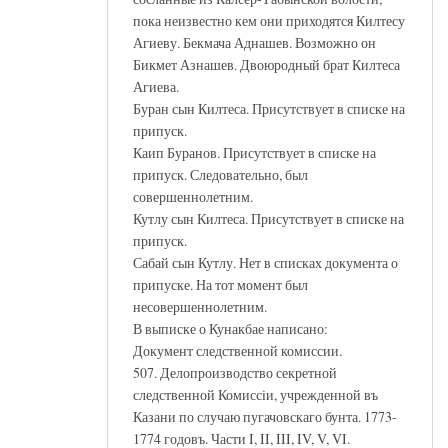
пока неизвестно кем они приходятся Килтесу
Агиеву. Бекмача Аднашев. Возможно он
Бикмет Азнашев. Двоюродный брат Килтеса
Агиева.
Буран сын Килтеса. Присутствует в списке на
припуск.
Каип Буранов. Присутствует в списке на
припуск. Следовательно, был
совершеннолетним.
Кутлу сын Килтеса. Присутствует в списке на
припуск.
Сабай сын Кутлу. Нет в списках документа о
припуске. На тот момент был
несовершеннолетним.
В выписке о Кунакбае написано:
Документ следственной комиссии.
507. Делопроизводство секретной
следственной Комиссiи, учрежденной въ
Казани по случаю пугачовскаго бунта. 1773-
1774 годовъ. Части I, II, III, IV, V, VI.