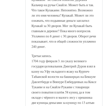
Кальчир на ручье Смайле. Может быть и так.
Что такое Кулакаеве. Непонятно. Возможно
ли это имя человека? Кулакай. Может ли это
означать, что подымные деньги заплатил
Кулакай за 30 дворов. Мог ли Кулакай быть
главным в деревне? Пока много вопросов.
Уплачено по 8 денег с 30 дворов. Оборот речи
показывает, что в общей сложности уплачено
240 денег.
Третья запись.
1704 году февраля 3. по указу великого
государя целовальник Дмитрий Дуров взял в
казну на Уфу окладного ясаку на Курпеч-
Табынской волости на башкирцах на Беккуле
Давлетберде и Векчуре Ембердеевых на Коксе
Тукаеве и на Смайле Рукаеве с товарищи
своего повытия платёж 58 куниц да в том
окладе с чёрного и малого лесу с орешника
две куницы деньгами за куницу по 13 алтын