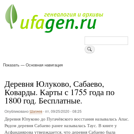
Перейти
к
основному
содержанию
Поиск
Показать — Основная навигация
Основная
навигация
Деревни
Форум
Поиск земляков
Татарские имена
Блоги
Войти
Поддержи Уфаген!
Деревня Юлуково, Сабаево,
Коварды. Карты с 1755 года по
1800 год. Бесплатные.
Опубликовано
Шагиев
-
пт, 09/25/2020 - 08:25
Деревня Юлуково до Пугачёвского восстания называлась Апас.
Рядом деревня Сабаево ранее называлась Таус. В книге у
Асфандиярова утверждается, что деревня Сабаево была