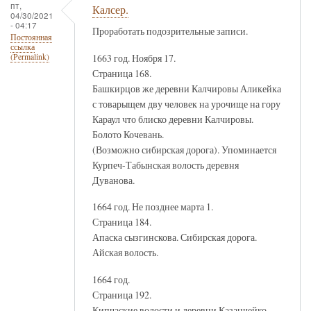
пт,
Калсер.
04/30/2021
- 04:17
Проработать подозрительные записи.
Постоянная
ссылка
1663 год. Ноября 17.
(Permalink)
Страница 168.
Башкирцов же деревни Калчировы Аликейка
с товарыщем дву человек на урочище на гору
Караул что блиско деревни Калчировы.
Болото Кочевань.
(Возможно сибирская дорога). Упоминается
Курпеч-Табынская волость деревня
Дуванова.
1664 год. Не позднее марта 1.
Страница 184.
Апаска сызгинскова. Сибирская дорога.
Айская волость.
1664 год.
Страница 192.
Кипчаские волости и деревни Казанчейко