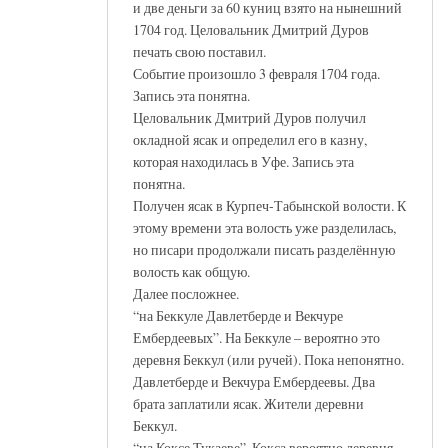
и две деньги за 60 куниц взято на нынешний
1704 год. Целовальник Дмитрий Дуров
печать свою поставил.
Событие произошло 3 февраля 1704 года.
Запись эта понятна.
Целовальник Дмитрий Дуров получил
окладной ясак и определил его в казну,
которая находилась в Уфе. Запись эта
понятна.
Получен ясак в Курпеч-Табынской волости. К
этому времени эта волость уже разделилась,
но писари продолжали писать разделённую
волость как общую.
Далее посложнее.
“на Беккуле Давлетберде и Векчуре
Ембердеевых”. На Беккуле – вероятно это
деревня Беккул (или ручей). Пока непонятно.
Давлетберде и Векчура Ембердеевы. Два
брата заплатили ясак. Жители деревни
Беккул.
“на Коксе Тукаеве”. Кокса вероятно деревня