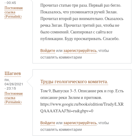
- 00:45
Прочитал статью три раза. Первый раз бегло.
Постоянная
Показалось, что упоминается ручей Зилан.
ссылка
(Permalink)
Прочитал второй раз внимательно. Оказалось
речка Зиган. Прочитал третий раз, чтобы не
было сомнений. Скопировал с сайта все
публикации. Буду просматривать. Спасибо.
Войдите
или
зарегистрируйтесь
, чтобы
оставлять комментарии
Шагиев
пн,
Труды геологического комитета.
04/26/2021
- 23:15
Том 9, Выпуски 3–5. Описание рек и гор. Есть
Постоянная
описание реки Зилим и притоков.
ссылка
(Permalink)
https://www.google.ru/books/edition/Trudy/LXR
QAAAAYAAJ?hl=ru&gbpv=0
Войдите
или
зарегистрируйтесь
, чтобы
оставлять комментарии