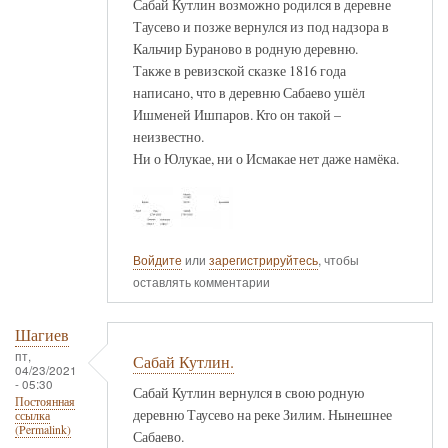
Сабай Кутлин возможно родился в деревне
Таусево и позже вернулся из под надзора в
Кальчир Бураново в родную деревню.
Также в ревизской сказке 1816 года
написано, что в деревню Сабаево ушёл
Ишменей Ишпаров. Кто он такой –
неизвестно.
Ни о Юлукае, ни о Исмакае нет даже намёка.
Войдите
или
зарегистрируйтесь
, чтобы
оставлять комментарии
Шагиев
пт,
Сабай Кутлин.
04/23/2021
- 05:30
Сабай Кутлин вернулся в свою родную
Постоянная
деревню Таусево на реке Зилим. Нынешнее
ссылка
(Permalink)
Сабаево.