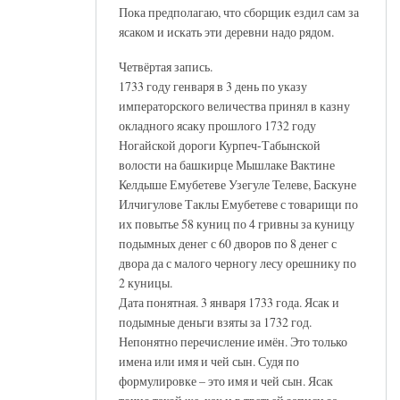
Пока предполагаю, что сборщик ездил сам за
ясаком и искать эти деревни надо рядом.
Четвёртая запись.
1733 году генваря в 3 день по указу
императорского величества принял в казну
окладного ясаку прошлого 1732 году
Ногайской дороги Курпеч-Табынской
волости на башкирце Мышлаке Вактине
Келдыше Емубетеве Узегуле Телеве, Баскуне
Илчигулове Таклы Емубетеве с товарищи по
их повытье 58 куниц по 4 гривны за куницу
подымных денег с 60 дворов по 8 денег с
двора да с малого черногу лесу орешнику по
2 куницы.
Дата понятная. 3 января 1733 года. Ясак и
подымные деньги взяты за 1732 год.
Непонятно перечисление имён. Это только
имена или имя и чей сын. Судя по
формулировке – это имя и чей сын. Ясак