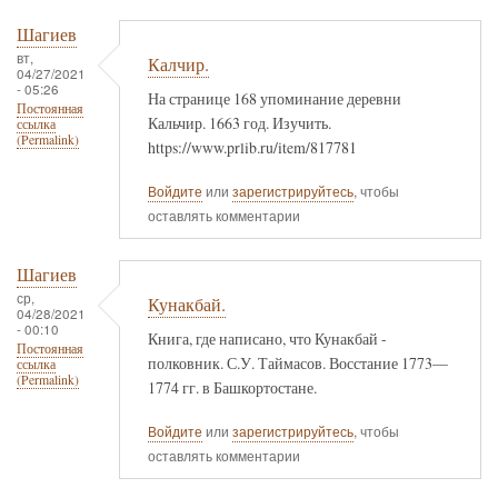
Шагиев
вт,
Калчир.
04/27/2021
- 05:26
На странице 168 упоминание деревни
Постоянная
Кальчир. 1663 год. Изучить.
ссылка
(Permalink)
https://www.prlib.ru/item/817781
Войдите
или
зарегистрируйтесь
, чтобы
оставлять комментарии
Шагиев
ср,
Кунакбай.
04/28/2021
- 00:10
Книга, где написано, что Кунакбай -
Постоянная
полковник. С.У. Таймасов. Восстание 1773—
ссылка
(Permalink)
1774 гг. в Башкортостане.
Войдите
или
зарегистрируйтесь
, чтобы
оставлять комментарии