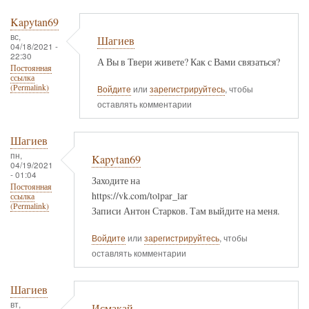
Kapytan69
вс,
Шагиев
04/18/2021 -
22:30
А Вы в Твери живете? Как с Вами связаться?
Постоянная
ссылка
(Permalink)
Войдите
или
зарегистрируйтесь
, чтобы
оставлять комментарии
Шагиев
пн,
Kapytan69
04/19/2021
- 01:04
Заходите на
Постоянная
https://vk.com/tolpar_lar
ссылка
(Permalink)
Записи Антон Старков. Там выйдите на меня.
Войдите
или
зарегистрируйтесь
, чтобы
оставлять комментарии
Шагиев
вт,
Исмакай.