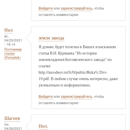
Войдите
или
зарегистрируйтесь
, чтобы
оставлять комментарии
Нил
вс,
земли завода
04/25/2021
- 18:14
Я думаю, будет полезна в Ваших изысканиях
Постоянная
статья В.Н. Курмаева "Из истории
ссылка
(Permalink)
землевладения Богоявленского завода" по
ссылке
http://mrodnov.ru/fr/0/public/Reka%20vr-
19.pdf. В любом случае очень интересно, даже
увлекатеьно и информативно.
Войдите
или
зарегистрируйтесь
, чтобы
оставлять комментарии
Шагиев
пн,
Нил.
04/26/2021