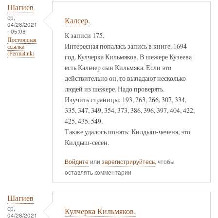
Шагиев
ср,
Калсер.
04/28/2021
- 05:08
К записи 175.
Постоянная
Интересная попалась запись в книге. 1694
ссылка
(Permalink)
год. Кулчерка Кильмяков. В шежере Кузеева
есть Кальчер сын Кильмяка. Если это
действительно он, то выпадают несколько
людей из шежере. Надо проверять.
Изучить страницы: 193, 263, 266, 307, 334,
335, 347, 349, 354, 373, 386, 396, 397, 404, 422,
425, 435. 549.
Также удалось понять: Килдыш-чеченя, это
Килдыш-сесен.
Войдите
или
зарегистрируйтесь
, чтобы
оставлять комментарии
Шагиев
ср,
Кулчерка Кильмяков.
04/28/2021