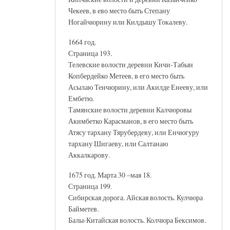
Чекеев, в ево место быть Степану
Ногайчюрину или Килдышу Токалеву.
1664 год.
Страница 193.
Телевские волости деревни Кичи-Табын
Копбердейко Метеев, в его место быть
Асылаю Тенчюрину, или Акилде Енееву, или
Ембетю.
Тамянские волости деревни Калчюровы
Акимбетко Карасманов, в его место быть
Атясу тархану Тярубердеву, или Енчюгуру
тархану Шигаеву, или Салтанаю
Аккалкарову.
1675 год. Марта 30 –мая 18.
Страница 199.
Сибирская дорога. Айская волость. Кулчюра
Байметев.
Балы-Китайская волость. Колчюра Бексимов.