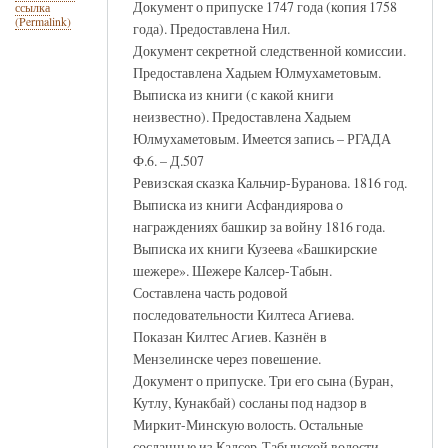
Документ о припуске 1747 года (копия 1758
ссылка
(Permalink)
года). Предоставлена Нил.
Документ секретной следственной комиссии.
Предоставлена Хадыем Юлмухаметовым.
Выписка из книги (с какой книги
неизвестно). Предоставлена Хадыем
Юлмухаметовым. Имеется запись – РГАДА
Ф.6. – Д.507
Ревизская сказка Кальчир-Буранова. 1816 год.
Выписка из книги Асфандиярова о
награждениях башкир за войну 1816 года.
Выписка их книги Кузеева «Башкирские
шежере». Шежере Калсер-Табын.
Составлена часть родовой
последовательности Килтеса Агиева.
Показан Килтес Агиев. Казнён в
Мензелинске через повешение.
Документ о припуске. Три его сына (Буран,
Кутлу, Кунакбай) сосланы под надзор в
Миркит-Минскую волость. Остальные
сосланные из Калсер-Табынской волости,