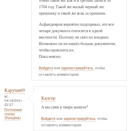
точно такой же, как и в третьей записи за
1704 год. Такой же малый черный лес
орешнику и такой же ясак за орешник.
Асфандияров вероятно подозревал, что все
четыре документа относятся к одной
местности. Поэтому он свёл их воедино.
Возможно он не нашёл больше документов,
чтобы прояснить их.
Пока неясно.
Войдите
или
зарегистрируйтесь
, чтобы
оставлять комментарии
Kapytan69
вс,
Калсер
04/18/2021 -
22:27
А вы сами в твери живете?
Постоянная
ссылка
(Permalink)
Войдите
или
зарегистрируйтесь
, чтобы
оставлять комментарии