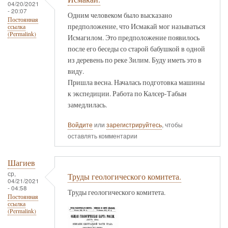
04/20/2021
- 20:07
Одним человеком было высказано
Постоянная
предположение, что Исмакай мог называться
ссылка
(Permalink)
Исмагилом. Это предположение появилось
после его беседы со старой бабушкой в одной
из деревень по реке Зилим. Буду иметь это в
виду.
Пришла весна. Началась подготовка машины
к экспедиции. Работа по Калсер-Табын
замедлилась.
Войдите
или
зарегистрируйтесь
, чтобы
оставлять комментарии
Шагиев
ср,
Труды геологического комитета.
04/21/2021
- 04:58
Труды геологического комитета.
Постоянная
ссылка
(Permalink)