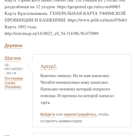
разделённая на 12 уездов. https://geoportal.rgo.ru/record/6063
Карта Красильникова. ГЕНЕРАЛЬНАЯ КАРТА УФИМСКОЙ
ПРОВИНЦИИ И БАШКИРИИ. https://www.prlib.ru/item/976461
Карта 1802 года.
http://retromap.ru/1418023_z8_54.314386,56.673889
Деревни
Шагиев
ср,
Артур2.
04/14/2021
- 00:14
Конечно смешно. Но не вам написано.
Постоянная
Читайте внимательно кому написано.
ссылка
(Permalink)
Написано человеку который попросил
помощи. И причина по которой написал
здесь.
Войдите
или
зарегистрируйтесь
, чтобы
оставлять комментарии