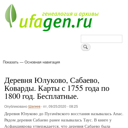
Перейти
к
основному
содержанию
Поиск
Показать — Основная навигация
Основная
навигация
Деревни
Форум
Поиск земляков
Татарские имена
Блоги
Войти
Поддержи Уфаген!
Деревня Юлуково, Сабаево,
Коварды. Карты с 1755 года по
1800 год. Бесплатные.
Опубликовано
Шагиев
-
пт, 09/25/2020 - 08:25
Деревня Юлуково до Пугачёвского восстания называлась Апас.
Рядом деревня Сабаево ранее называлась Таус. В книге у
Асфандиярова утверждается, что деревня Сабаево была