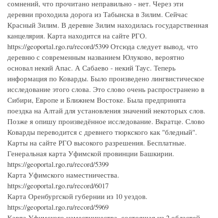
сомнений, что прочитано неправильно - нет. Через эти
деревни проходила дорога из Табынска в Зилим. Сейчас
Красный Зилим. В деревне Зилим находилась государственная
канцелярия. Карта находится на сайте РГО.
https://geoportal.rgo.ru/record/5399 Отсюда следует вывод, что
деревню с современным названием Юлуково, вероятно
основал некий Апас. А Сабаево - некий Таус. Теперь
информация по Коварды. Было произведено лингвистическое
исследование этого слова. Это слово очень распространено в
Сибири, Европе и Ближнем Востоке. Была предпринята
поездка на Алтай для установления значений некоторых слов.
Позже я опишу произведённое исследование. Вкратце. Слово
Коварды переводится с древнего тюркского как "бледный".
Карты на сайте РГО высокого разрешения. Бесплатные.
Генеральная карта Уфимской провинции Башкирии.
https://geoportal.rgo.ru/record/5399
Карта Уфимского наместничества.
https://geoportal.rgo.ru/record/6017
Карта Оренбургской губернии из 10 уездов.
https://geoportal.rgo.ru/record/5969
Карта Уфимского наместничества, состоящая из 2 областей,