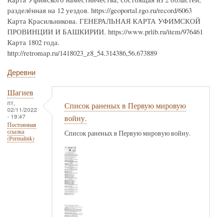
разделённая на 12 уездов. https://geoportal.rgo.ru/record/6063
Карта Красильникова. ГЕНЕРАЛЬНАЯ КАРТА УФИМСКОЙ
ПРОВИНЦИИ И БАШКИРИИ. https://www.prlib.ru/item/976461
Карта 1802 года.
http://retromap.ru/1418023_z8_54.314386,56.673889
Деревни
Шагиев
пт,
Список раненых в Первую мировую
02/11/2022
- 19:47
войну.
Постоянная
ссылка
Список раненых в Первую мировую войну.
(Permalink)