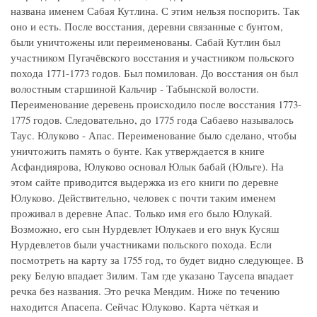
названа именем Сабая Кутлина. С этим нельзя поспорить. Так
оно и есть. После восстания, деревни связанные с бунтом,
были уничтожены или переименованы. Сабай Кутлин был
участником Пугачёвского восстания и участником польского
похода 1771-1773 годов. Был помилован. До восстания он был
волостным старшиной Кальчир - Табынской волости.
Переименование деревень происходило после восстания 1773-
1775 годов. Следовательно, до 1775 года Сабаево называлось
Таус. Юлуково - Апас. Переименование было сделано, чтобы
уничтожить память о бунте. Как утверждается в книге
Асфандиярова, Юлуково основал Юлык бабай (Юльге). На
этом сайте приводится выдержка из его книги по деревне
Юлуково. Действительно, человек с почти таким именем
проживал в деревне Апас. Только имя его было Юлукай.
Возможно, его сын Нурдевлет Юлукаев и его внук Кусяш
Нурдевлетов были участниками польского похода. Если
посмотреть на карту за 1755 год, то будет видно следующее. В
реку Белую впадает Зилим. Там где указано Таусепа впадает
речка без названия. Это речка Мендим. Ниже по течению
находится Апасепа. Сейчас Юлуково. Карта чёткая и