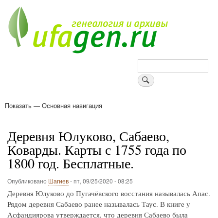
Перейти
к
основному
содержанию
Поиск
Показать — Основная навигация
Основная
навигация
Деревни
Форум
Поиск земляков
Татарские имена
Блоги
Войти
Поддержи Уфаген!
Деревня Юлуково, Сабаево,
Коварды. Карты с 1755 года по
1800 год. Бесплатные.
Опубликовано
Шагиев
-
пт, 09/25/2020 - 08:25
Деревня Юлуково до Пугачёвского восстания называлась Апас.
Рядом деревня Сабаево ранее называлась Таус. В книге у
Асфандиярова утверждается, что деревня Сабаево была