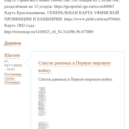
разделённая на 12 уездов. https://geoportal.rgo.ru/record/6063
Карта Красильникова. ГЕНЕРАЛЬНАЯ КАРТА УФИМСКОЙ
ПРОВИНЦИИ И БАШКИРИИ. https://www.prlib.ru/item/976461
Карта 1802 года.
http://retromap.ru/1418023_z8_54.314386,56.673889
Деревни
Шагиев
пт,
Список раненых в Первую мировую
02/11/2022
- 19:47
войну.
Постоянная
ссылка
Список раненых в Первую мировую войну.
(Permalink)