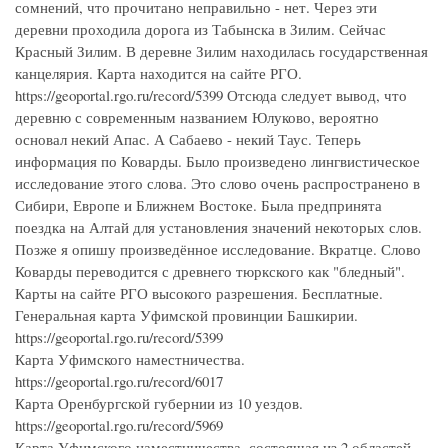
сомнений, что прочитано неправильно - нет. Через эти
деревни проходила дорога из Табынска в Зилим. Сейчас
Красный Зилим. В деревне Зилим находилась государственная
канцелярия. Карта находится на сайте РГО.
https://geoportal.rgo.ru/record/5399 Отсюда следует вывод, что
деревню с современным названием Юлуково, вероятно
основал некий Апас. А Сабаево - некий Таус. Теперь
информация по Коварды. Было произведено лингвистическое
исследование этого слова. Это слово очень распространено в
Сибири, Европе и Ближнем Востоке. Была предпринята
поездка на Алтай для установления значений некоторых слов.
Позже я опишу произведённое исследование. Вкратце. Слово
Коварды переводится с древнего тюркского как "бледный".
Карты на сайте РГО высокого разрешения. Бесплатные.
Генеральная карта Уфимской провинции Башкирии.
https://geoportal.rgo.ru/record/5399
Карта Уфимского наместничества.
https://geoportal.rgo.ru/record/6017
Карта Оренбургской губернии из 10 уездов.
https://geoportal.rgo.ru/record/5969
Карта Уфимского наместничества, состоящая из 2 областей,