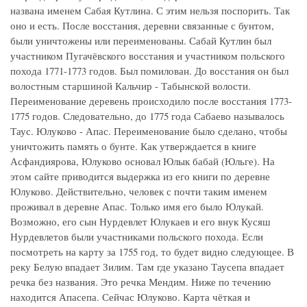
названа именем Сабая Кутлина. С этим нельзя поспорить. Так
оно и есть. После восстания, деревни связанные с бунтом,
были уничтожены или переименованы. Сабай Кутлин был
участником Пугачёвского восстания и участником польского
похода 1771-1773 годов. Был помилован. До восстания он был
волостным старшиной Кальчир - Табынской волости.
Переименование деревень происходило после восстания 1773-
1775 годов. Следовательно, до 1775 года Сабаево называлось
Таус. Юлуково - Апас. Переименование было сделано, чтобы
уничтожить память о бунте. Как утверждается в книге
Асфандиярова, Юлуково основал Юлык бабай (Юльге). На
этом сайте приводится выдержка из его книги по деревне
Юлуково. Действительно, человек с почти таким именем
проживал в деревне Апас. Только имя его было Юлукай.
Возможно, его сын Нурдевлет Юлукаев и его внук Кусяш
Нурдевлетов были участниками польского похода. Если
посмотреть на карту за 1755 год, то будет видно следующее. В
реку Белую впадает Зилим. Там где указано Таусепа впадает
речка без названия. Это речка Мендим. Ниже по течению
находится Апасепа. Сейчас Юлуково. Карта чёткая и