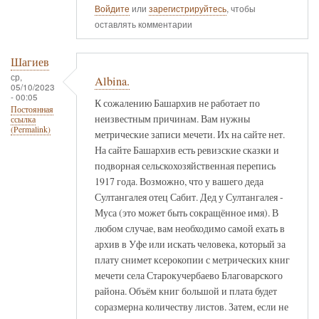
Войдите
или
зарегистрируйтесь
, чтобы
оставлять комментарии
Шагиев
ср,
Albina.
05/10/2023
- 00:05
К сожалению Башархив не работает по
Постоянная
неизвестным причинам. Вам нужны
ссылка
(Permalink)
метрические записи мечети. Их на сайте нет.
На сайте Башархив есть ревизские сказки и
подворная сельскохозяйственная перепись
1917 года. Возможно, что у вашего деда
Султангалея отец Сабит. Дед у Султангалея -
Муса (это может быть сокращённое имя). В
любом случае, вам необходимо самой ехать в
архив в Уфе или искать человека, который за
плату снимет ксерокопии с метрических книг
мечети села Старокучербаево Благоварского
района. Объём книг большой и плата будет
соразмерна количеству листов. Затем, если не