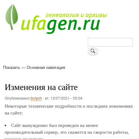
Перейти
к
основному
содержанию
Поиск
Показать — Основная навигация
Основная
навигация
Деревни
Форум
Поиск земляков
Татарские имена
Блоги
Войти
Поддержи Уфаген!
Изменения на сайте
Опубликовано
bulych
-
вт, 12/07/2021 - 00:04
Некоторые технические подробности о последних изменениях
на сайте:
Сайт вынужденно был переведен на менее
производительный сервер, это скажется на скорости работы,
надеюсь не сильно.