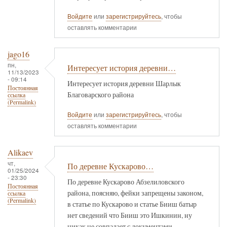
Войдите
или
зарегистрируйтесь
, чтобы
оставлять комментарии
jago16
пн,
Интересует история деревни…
11/13/2023
- 09:14
Интересует история деревни Шарлык
Постоянная
Благоварского района
ссылка
(Permalink)
Войдите
или
зарегистрируйтесь
, чтобы
оставлять комментарии
Alikaev
чт,
По деревне Кускарово…
01/25/2024
- 23:30
По деревне Кускарово Абзелиловского
Постоянная
района, поясняю, фейки запрещены законом,
ссылка
(Permalink)
в статье по Кускарово и статье Бииш батыр
нет сведений что Бииш это Ишкинин, ну
никак не совпадает с документами