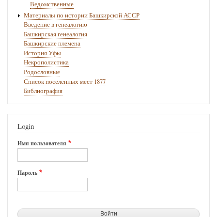
Ведомственные
Материалы по истории Башкирской АССР
Введение в генеалогию
Башкирская генеалогия
Башкирские племена
История Уфы
Некрополистика
Родословные
Список поселенных мест 1877
Библиография
Login
Имя пользователя
Пароль