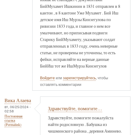
БийМухамет Ишкинин в 1831 отправлен в 8
кантон , в 8 кантоне Уже Мухамет . Бий Иш
детское имя Иш Мурзы Кинзегулова по
ривизии 1833 года, и главное о нем все
умалчивают, но приписывая подвиги
Старику БийМухамету, указывают солдат
отправленных в 1833 году, очень неверные
статьи, не проверены не уточнены, то есть
фейки, исправляйте на верные данные
БийИш тот же ИшМурза Кинзегулов
Войдите
или
зарегистрируйтесь
, чтобы
оставлять комментарии
Вика Алаева
вт, 06/25/2024 -
Здравствуйте, помогите…
02:58
Постоянная
Здравствуйте, помогите пожалуйста
ссылка
найти родословную . Бабушка из
(Permalink)
чишминского района , деревня Аминево.