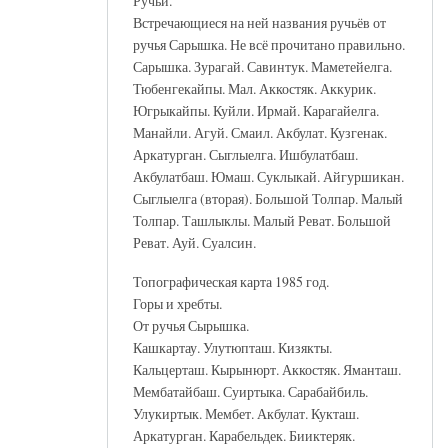
Ручьи.
Встречающиеся на ней названия ручьёв от
ручья Сарышка. Не всё прочитано правильно.
Сарышка. Зурагай. Савинтук. Маметейелга.
Тюбенгекайпы. Мал. Аккостяк. Аккурик.
Югрыкайпы. Куйли. Ирмай. Карагайелга.
Манайли. Агуй. Смаил. Акбулат. Кузгенак.
Аркатурган. Сыглыелга. Ишбулатбаш.
Акбулатбаш. Юмаш. Суклыкай. Айгуршикан.
Сыглыелга (вторая). Большой Толпар. Малый
Толпар. Ташлыклы. Малый Реват. Большой
Реват. Ауй. Суалсин.
Топографическая карта 1985 год.
Горы и хребты.
От ручья Сырышка.
Кашкартау. Улутюпташ. Кизякты.
Кальцерташ. Кырынюрт. Аккостяк. Яманташ.
Мембатайбаш. Суиртыка. Сарабайбиль.
Улукиртык. Мембет. Акбулат. Кукташ.
Аркатурган. Карабельдек. Бииктеряк.