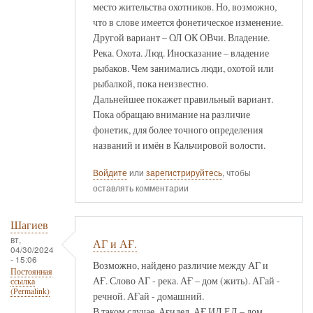
место жительства охотников. Но, возможно,
что в слове имеется фонетическое изменение.
Другой вариант – ОЛ ОК ОВчи. Владение.
Река. Охота. Люд. Иносказание – владение
рыбаков. Чем занимались люди, охотой или
рыбалкой, пока неизвестно.
Дальнейшее покажет правильный вариант.
Пока обращаю внимание на различие
фонетик, для более точного определения
названий и имён в Кальчировой волости.
Войдите
или
зарегистрируйтесь
, чтобы
оставлять комментарии
Шагиев
вт,
АГ и АҒ.
04/30/2024
- 15:06
Возможно, найдено различие между АГ и
Постоянная
АҒ. Слово АГ - река. АҒ – дом (жить). АГай -
ссылка
(Permalink)
речной. АҒай - домашний.
В таком случае, Ағидел, АҒ ИД ЕЛ – дом