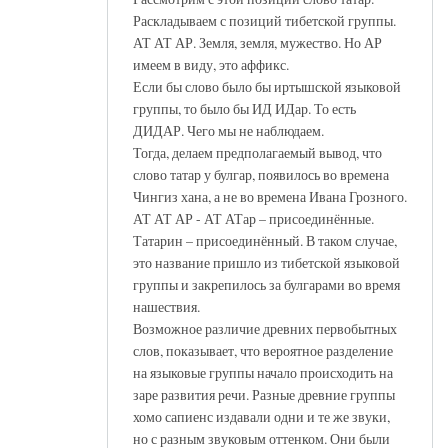
Раскладываем с позиций тибетской группы.
АТ АТ АР. Земля, земля, мужество. Но АР
имеем в виду, это аффикс.
Если бы слово было бы иртышской языковой
группы, то было бы ИД ИДар. То есть
ДИДАР. Чего мы не наблюдаем.
Тогда, делаем предполагаемый вывод, что
слово татар у булгар, появилось во времена
Чингиз хана, а не во времена Ивана Грозного.
АТ АТ АР - АТ АТар – присоединённые.
Татарин – присоединённый. В таком случае,
это название пришло из тибетской языковой
группы и закрепилось за булгарами во время
нашествия.
Возможное различие древних первобытных
слов, показывает, что вероятное разделение
на языковые группы начало происходить на
заре развития речи. Разные древние группы
хомо сапиенс издавали одни и те же звуки,
но с разным звуковым оттенком. Они были