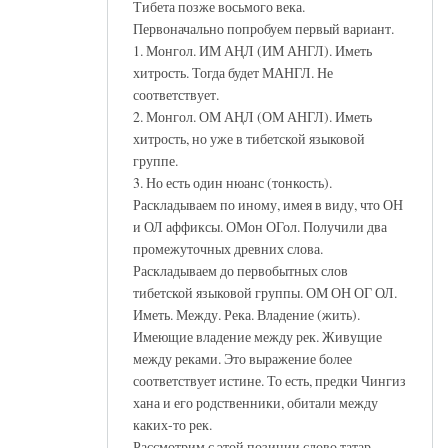
Тибета позже восьмого века.
Первоначально попробуем первый вариант.
1. Монгол. ИМ АҢЛ (ИМ АНГЛ). Иметь
хитрость. Тогда будет МАНГЛ. Не
соответствует.
2. Монгол. ОМ АҢЛ (ОМ АНГЛ). Иметь
хитрость, но уже в тибетской языковой
группе.
3. Но есть один нюанс (тонкость).
Раскладываем по иному, имея в виду, что ОН
и ОЛ аффиксы. ОМон ОГол. Получили два
промежуточных древних слова.
Раскладываем до первобытных слов
тибетской языковой группы. ОМ ОН ОГ ОЛ.
Иметь. Между. Река. Владение (жить).
Имеющие владение между рек. Живущие
между реками. Это выражение более
соответствует истине. То есть, предки Чингиз
хана и его родственники, обитали между
каких-то рек.
Рассмотрим с этой позиции слово татар.