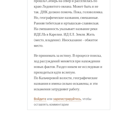
прошла Сибирь на север и расселилась по
краю Ледовитого океана. Может быть и не
так. ДНК должно помочь. Пока, головоломка.
Но, географические названия, смешанные.
Ранняя тибетская и иртышская-славянская.
На смешанность указывает название реки
ИДЕЛЬ в Карелии. ИД ЕЛ. Земля. Жить
(место, владение). Иносказание - обжитое
место.
Не принимать за истину. В процессе поиска,
ход рассуждений меняется при нахождении
новых фактов. Раздел никем не исследован и
приходиться идти вслепую.
По Кальчировой волости, географические
названия и имена сильно искажены, и эти
искажения затрудняют работу.
Войдите
или
зарегистрируйтесь
, чтобы
оставлять комментарии