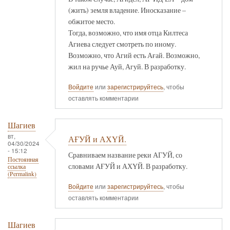
(жить) земля владение. Иносказание –
обжитое место.
Тогда, возможно, что имя отца Килтеса
Агиева следует смотреть по иному.
Возможно, что Агий есть Ағай. Возможно,
жил на ручье Ауй, Агуй. В разработку.
Войдите
или
зарегистрируйтесь
, чтобы
оставлять комментарии
Шагиев
вт,
АҒУЙ и АХҮЙ.
04/30/2024
- 15:12
Сравниваем название реки АГУЙ, со
Постоянная
словами АҒУЙ и АХҮЙ. В разработку.
ссылка
(Permalink)
Войдите
или
зарегистрируйтесь
, чтобы
оставлять комментарии
Шагиев