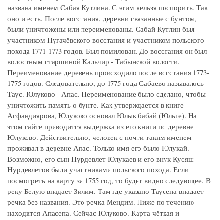
названа именем Сабая Кутлина. С этим нельзя поспорить. Так
оно и есть. После восстания, деревни связанные с бунтом,
были уничтожены или переименованы. Сабай Кутлин был
участником Пугачёвского восстания и участником польского
похода 1771-1773 годов. Был помилован. До восстания он был
волостным старшиной Кальчир - Табынской волости.
Переименование деревень происходило после восстания 1773-
1775 годов. Следовательно, до 1775 года Сабаево называлось
Таус. Юлуково - Апас. Переименование было сделано, чтобы
уничтожить память о бунте. Как утверждается в книге
Асфандиярова, Юлуково основал Юлык бабай (Юльге). На
этом сайте приводится выдержка из его книги по деревне
Юлуково. Действительно, человек с почти таким именем
проживал в деревне Апас. Только имя его было Юлукай.
Возможно, его сын Нурдевлет Юлукаев и его внук Кусяш
Нурдевлетов были участниками польского похода. Если
посмотреть на карту за 1755 год, то будет видно следующее. В
реку Белую впадает Зилим. Там где указано Таусепа впадает
речка без названия. Это речка Мендим. Ниже по течению
находится Апасепа. Сейчас Юлуково. Карта чёткая и