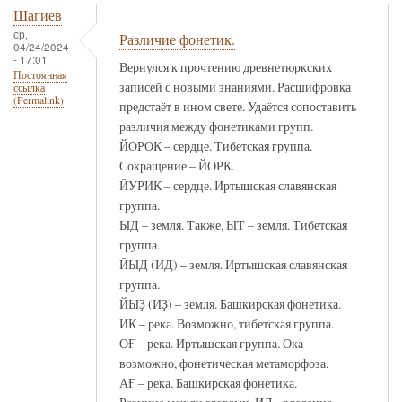
Шагиев
ср,
Различие фонетик.
04/24/2024
- 17:01
Вернулся к прочтению древнетюркских
Постоянная
записей с новыми знаниями. Расшифровка
ссылка
(Permalink)
предстаёт в ином свете. Удаётся сопоставить
различия между фонетиками групп.
ЙОРОК – сердце. Тибетская группа.
Сокращение – ЙОРК.
ЙУРИК – сердце. Иртышская славянская
группа.
ЫД – земля. Также, ЫТ – земля. Тибетская
группа.
ЙЫД (ИД) – земля. Иртышская славянская
группа.
ЙЫҘ (ИҘ) – земля. Башкирская фонетика.
ИК – река. Возможно, тибетская группа.
ОҒ – река. Иртышская группа. Ока –
возможно, фонетическая метаморфоза.
АҒ – река. Башкирская фонетика.