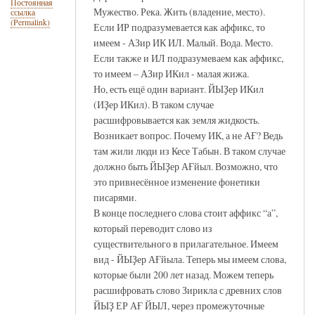
Постоянная
Мужество. Река. Жить (владение, место).
ссылка
(Permalink)
Если ИР подразумевается как аффикс, то
имеем - АЗир ИК ИЛ. Малый. Вода. Место.
Если также и ИЛ подразумеваем как аффикс,
то имеем – АЗир ИКил - малая жижа.
Но, есть ещё один вариант. ЙЫҘер ИКил
(ИҘер ИКил). В таком случае
расшифровывается как земля жидкость.
Возникает вопрос. Почему ИК, а не АҒ? Ведь
там жили люди из Кесе Табын. В таком случае
должно быть ЙЫҘер АҒйыл. Возможно, что
это привнесённое изменение фонетики
писарями.
В конце последнего слова стоит аффикс “а”,
который переводит слово из
существительного в прилагательное. Имеем
вид - ЙЫҘер АҒйыла. Теперь мы имеем слова,
которые были 200 лет назад. Можем теперь
расшифровать слово Зирикла с древних слов
ЙЫҘ ЕР АҒ ЙЫЛ, через промежуточные