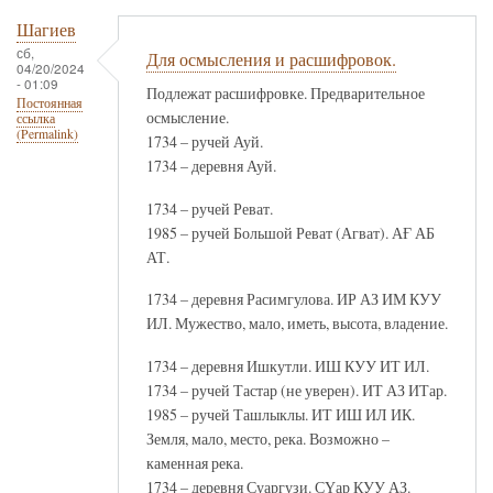
Шагиев
сб,
Для осмысления и расшифровок.
04/20/2024
- 01:09
Подлежат расшифровке. Предварительное
Постоянная
осмысление.
ссылка
(Permalink)
1734 – ручей Ауй.
1734 – деревня Ауй.
1734 – ручей Реват.
1985 – ручей Большой Реват (Агват). АҒ АБ
АТ.
1734 – деревня Расимгулова. ИР АЗ ИМ КУУ
ИЛ. Мужество, мало, иметь, высота, владение.
1734 – деревня Ишкутли. ИШ КУУ ИТ ИЛ.
1734 – ручей Тастар (не уверен). ИТ АЗ ИТар.
1985 – ручей Ташлыклы. ИТ ИШ ИЛ ИК.
Земля, мало, место, река. Возможно –
каменная река.
1734 – деревня Суаргузи. СҮар КУУ АЗ.