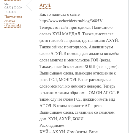
ср,
Агуй.
05/01/2024
- 04:43
Как то написал о сайте
Постоянная
http://www.ochevidets.ru/blog/36853/
ссылка
(Permalink)
Теперь этот сайт пригодился. Написано о
словах ХҮЙ МАНДАЛ. Также, выставлял
фото газовой заправки, где написано АХҮЙ.
Также сейчас пригодилось. Анализируем
слово АГУЙ. В помощь для анализа возьмём
слова монгол и монгольское ГОЛ (река).
Также, английское слово ХОЛЛ (зал в доме).
Выписываем слова, имеющие отношение к
реке. ГОЛ, МОНГОЛ. Ранее раскладывал
слово монгол, но немного неверно. Теперь
разложим таким образом: - ОМ ОН АГ ОЛ. В
таком случае слово ГОЛ должно иметь вид
АГ ОЛ. В таком варианте АГ – река.
Выписываем слова, связанные со смыслом
дом. ХҮЙ, АХҮЙ, ХОЛЛ.
Раскладываем.
ХҮЙ – АХ ҮЙ. Дом (жить). Вход.