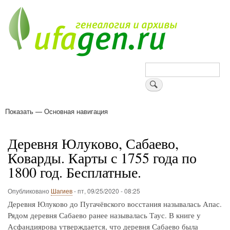
Перейти
к
основному
содержанию
Поиск
Показать — Основная навигация
Основная
навигация
Деревни
Форум
Поиск земляков
Татарские имена
Блоги
Войти
Поддержи Уфаген!
Деревня Юлуково, Сабаево,
Коварды. Карты с 1755 года по
1800 год. Бесплатные.
Опубликовано
Шагиев
-
пт, 09/25/2020 - 08:25
Деревня Юлуково до Пугачёвского восстания называлась Апас.
Рядом деревня Сабаево ранее называлась Таус. В книге у
Асфандиярова утверждается, что деревня Сабаево была