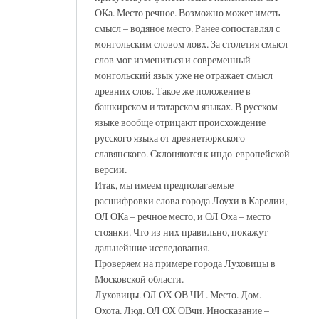
ОКа. Место речное. Возможно может иметь
смысл – водяное место. Ранее сопоставлял с
монгольским словом ловх. За столетия смысл
слов мог измениться и современный
монгольский язык уже не отражает смысл
древних слов. Такое же положение в
башкирском и татарском языках. В русском
языке вообще отрицают происхождение
русского языка от древнетюркского
славянского. Склоняются к индо-европейской
версии.
Итак, мы имеем предполагаемые
расшифровки слова города Лоухи в Карелии,
ОЛ ОКа – речное место, и ОЛ Оха – место
стоянки. Что из них правильно, покажут
дальнейшие исследования.
Проверяем на примере города Луховицы в
Московской области.
Луховицы. ОЛ ОХ ОВ ЧИ . Место. Дом.
Охота. Люд. ОЛ ОХ ОВчи. Иносказание –