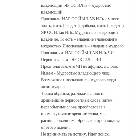
владеющий. ЯР ОС ИЛав – мудростью
владеющий.
Ярославль. ЙАР ОС ЙЫЛ АВ ИЛь – много,
знать, жить (владеть), добыча, жить (владеть).
ЯР ОС ИЛав ИЛь. Мудростью владеющий
владение. То есть – владение владеющего
мудростью. Иносказание – владение мудрого.
Ярославичи. ЙАР ОС ЙЫЛ АВ ИЛь ЧИ.
Переписываем - ЯР ОС ИЛав ЧИ.
Предполагаем, что ЧИ не аффикс, а слово.
Имеем - Мудростью владеющего люд.
Возможное иносказание – мудрого люди,
люди мудрого.
Таким образом, разложив слово на
древнейшие первобытные слова, затем,
первобытные слова преобразовав в
промежуточные древние слова, мы
расшифровали имя Ярослав и производные
от этого имени.
Не принимать за истину. Идёт поиск.