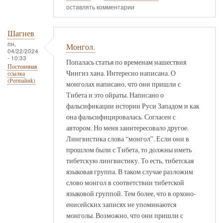
оставлять комментарии
Шагиев
пн,
Монгол.
04/22/2024
- 10:33
Попалась статья по временам нашествия
Постоянная
Чингиз хана. Интересно написана. О
ссылка
(Permalink)
монголах написано, что они пришли с
Тибета и это ойраты. Написано о
фальсификации истории Руси Западом и как
она фальсифицировалась. Согласен с
автором. Но меня заинтересовало другое.
Лингвистика слова “монгол”. Если они в
прошлом были с Тибета, то должны иметь
тибетскую лингвистику. То есть, тибетская
языковая группа. В таком случае разложим
слово монгол в соответствии тибетской
языковой группой. Тем более, что в орхоно-
енисейских записях не упоминаются
монголы. Возможно, что они пришли с