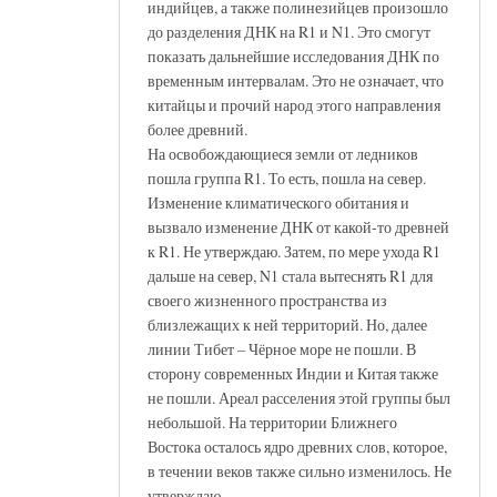
индийцев, а также полинезийцев произошло
до разделения ДНК на R1 и N1. Это смогут
показать дальнейшие исследования ДНК по
временным интервалам. Это не означает, что
китайцы и прочий народ этого направления
более древний.
На освобождающиеся земли от ледников
пошла группа R1. То есть, пошла на север.
Изменение климатического обитания и
вызвало изменение ДНК от какой-то древней
к R1. Не утверждаю. Затем, по мере ухода R1
дальше на север, N1 стала вытеснять R1 для
своего жизненного пространства из
близлежащих к ней территорий. Но, далее
линии Тибет – Чёрное море не пошли. В
сторону современных Индии и Китая также
не пошли. Ареал расселения этой группы был
небольшой. На территории Ближнего
Востока осталось ядро древних слов, которое,
в течении веков также сильно изменилось. Не
утверждаю.