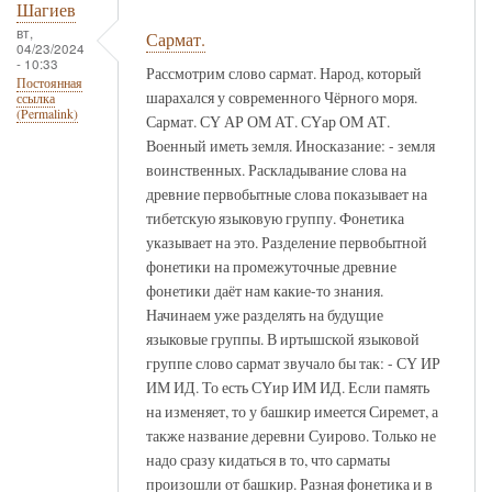
Шагиев
вт,
Сармат.
04/23/2024
- 10:33
Рассмотрим слово сармат. Народ, который
Постоянная
шарахался у современного Чёрного моря.
ссылка
(Permalink)
Сармат. СҮ АР ОМ АТ. СҮар ОМ АТ.
Военный иметь земля. Иносказание: - земля
воинственных. Раскладывание слова на
древние первобытные слова показывает на
тибетскую языковую группу. Фонетика
указывает на это. Разделение первобытной
фонетики на промежуточные древние
фонетики даёт нам какие-то знания.
Начинаем уже разделять на будущие
языковые группы. В иртышской языковой
группе слово сармат звучало бы так: - СҮ ИР
ИМ ИД. То есть СҮир ИМ ИД. Если память
на изменяет, то у башкир имеется Сиремет, а
также название деревни Суирово. Только не
надо сразу кидаться в то, что сарматы
произошли от башкир. Разная фонетика и в