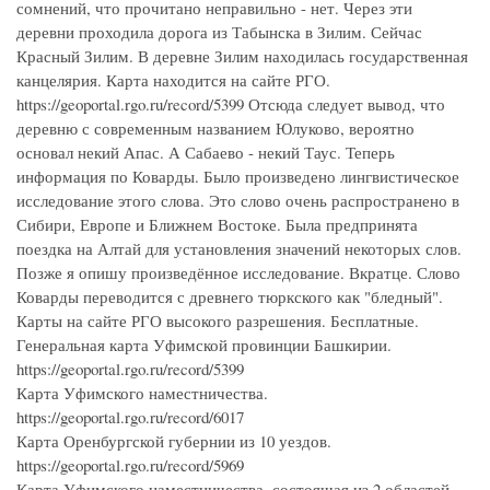
сомнений, что прочитано неправильно - нет. Через эти
деревни проходила дорога из Табынска в Зилим. Сейчас
Красный Зилим. В деревне Зилим находилась государственная
канцелярия. Карта находится на сайте РГО.
https://geoportal.rgo.ru/record/5399 Отсюда следует вывод, что
деревню с современным названием Юлуково, вероятно
основал некий Апас. А Сабаево - некий Таус. Теперь
информация по Коварды. Было произведено лингвистическое
исследование этого слова. Это слово очень распространено в
Сибири, Европе и Ближнем Востоке. Была предпринята
поездка на Алтай для установления значений некоторых слов.
Позже я опишу произведённое исследование. Вкратце. Слово
Коварды переводится с древнего тюркского как "бледный".
Карты на сайте РГО высокого разрешения. Бесплатные.
Генеральная карта Уфимской провинции Башкирии.
https://geoportal.rgo.ru/record/5399
Карта Уфимского наместничества.
https://geoportal.rgo.ru/record/6017
Карта Оренбургской губернии из 10 уездов.
https://geoportal.rgo.ru/record/5969
Карта Уфимского наместничества, состоящая из 2 областей,