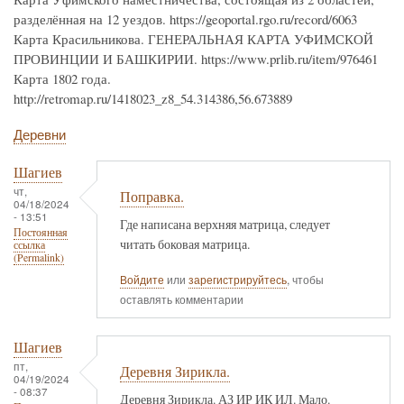
разделённая на 12 уездов. https://geoportal.rgo.ru/record/6063
Карта Красильникова. ГЕНЕРАЛЬНАЯ КАРТА УФИМСКОЙ
ПРОВИНЦИИ И БАШКИРИИ. https://www.prlib.ru/item/976461
Карта 1802 года.
http://retromap.ru/1418023_z8_54.314386,56.673889
Деревни
Шагиев
чт,
Поправка.
04/18/2024
- 13:51
Где написана верхняя матрица, следует
Постоянная
читать боковая матрица.
ссылка
(Permalink)
Войдите
или
зарегистрируйтесь
, чтобы
оставлять комментарии
Шагиев
пт,
Деревня Зирикла.
04/19/2024
- 08:37
Деревня Зирикла. АЗ ИР ИК ИЛ. Мало.