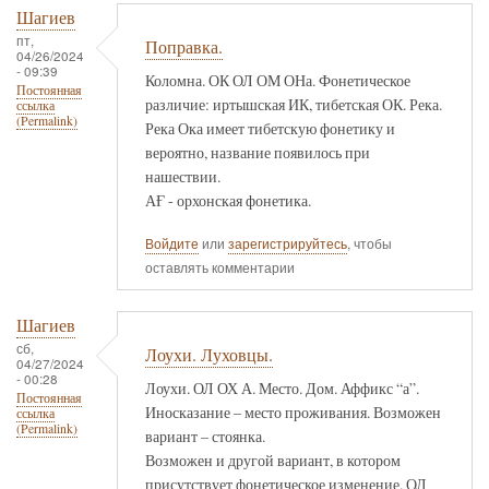
Шагиев
пт,
Поправка.
04/26/2024
- 09:39
Коломна. ОК ОЛ ОМ ОНа. Фонетическое
Постоянная
различие: иртышская ИК, тибетская ОК. Река.
ссылка
(Permalink)
Река Ока имеет тибетскую фонетику и
вероятно, название появилось при
нашествии.
АҒ - орхонская фонетика.
Войдите
или
зарегистрируйтесь
, чтобы
оставлять комментарии
Шагиев
сб,
Лоухи. Луховцы.
04/27/2024
- 00:28
Лоухи. ОЛ ОХ А. Место. Дом. Аффикс “а”.
Постоянная
Иносказание – место проживания. Возможен
ссылка
(Permalink)
вариант – стоянка.
Возможен и другой вариант, в котором
присутствует фонетическое изменение. ОЛ