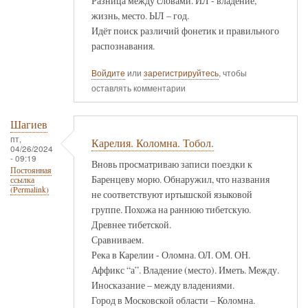
Разница между словами. ИЛ - владение,
жизнь, место. ЫЛ – год.
Идёт поиск различий фонетик и правильного
распознавания.
Войдите
или
зарегистрируйтесь
, чтобы
оставлять комментарии
Шагиев
пт,
Карелия. Коломна. Тобол.
04/26/2024
- 09:19
Вновь просматриваю записи поездки к
Постоянная
Баренцеву морю. Обнаружил, что названия
ссылка
(Permalink)
не соответствуют иртышской языковой
группе. Похожа на раннюю тибетскую.
Древнее тибетской.
Сравниваем.
Река в Карелии - Оломна. ОЛ. ОМ. ОН.
Аффикс “а”. Владение (место). Иметь. Между.
Иносказание – между владениями.
Город в Московской области – Коломна.