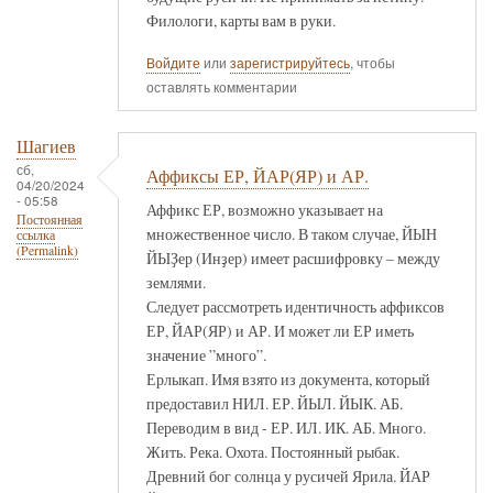
Филологи, карты вам в руки.
Войдите
или
зарегистрируйтесь
, чтобы
оставлять комментарии
Шагиев
сб,
Аффиксы ЕР, ЙАР(ЯР) и АР.
04/20/2024
- 05:58
Аффикс ЕР, возможно указывает на
Постоянная
множественное число. В таком случае, ЙЫН
ссылка
(Permalink)
ЙЫҘер (Инҙер) имеет расшифровку – между
землями.
Следует рассмотреть идентичность аффиксов
ЕР, ЙАР(ЯР) и АР. И может ли ЕР иметь
значение ”много”.
Ерлыкап. Имя взято из документа, который
предоставил НИЛ. ЕР. ЙЫЛ. ЙЫК. АБ.
Переводим в вид - ЕР. ИЛ. ИК. АБ. Много.
Жить. Река. Охота. Постоянный рыбак.
Древний бог солнца у русичей Ярила. ЙАР