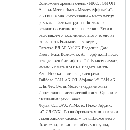
Возможные древние слова: - ИК ОЛ ОМ ОН
А. Река. Место. Иметь. Между. Аффикс “а”.
ИК ОЛ ОМона. Иносказание – место между
реками. Тибетская группа. Возможно,
создано поселение при нашествии. Если и
было какое-то поселение до этого, то оно не
относится к Коломне. Не утверждаю.
Елгамка. ЕЛ АГ АМ ИК. Владение. Дом.
Иметь. Река. Возможно, АГ – аффикс. И после
него должен быть аффикс “а”. В таком случае,
имеем: - ЕЛага АМ ИКа. Владеть. Иметь.
Река. Иносказание – владелец реки.
Тайбола. ТАЙ. АБ. ОЛ. Аффикс "а". ТАЙ АБ
ОЛа. Лес. Охота. Место (владение, жить).
Иносказание - место лесной охоты. Сравните
с названием реки Тобол.
Лоухи. ОЛ. ОУХ. А. Место. Плохо. Аффикс
“а”. ИЛ ОУХа. Расшифровывется по аналогии
с монгольским словом – ловх. Плохое место.
Возможно, что ранняя тибетская группа,