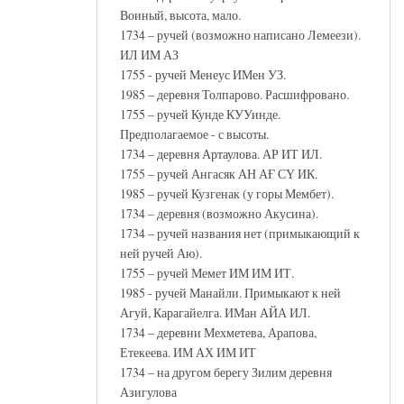
Воиный, высота, мало.
1734 – ручей (возможно написано Лемеези).
ИЛ ИМ АЗ
1755 - ручей Менеус ИМен УЗ.
1985 – деревня Толпарово. Расшифровано.
1755 – ручей Кунде КУУинде.
Предполагаемое - с высоты.
1734 – деревня Артаулова. АР ИТ ИЛ.
1755 – ручей Ангасяк АН АҒ СҮ ИК.
1985 – ручей Кузгенак (у горы Мембет).
1734 – деревня (возможно Акусина).
1734 – ручей названия нет (примыкающий к
ней ручей Аю).
1755 – ручей Мемет ИМ ИМ ИТ.
1985 - ручей Манайли. Примыкают к ней
Агуй, Карагайелга. ИМан АЙА ИЛ.
1734 – деревни Мехметева, Арапова,
Етекеева. ИМ АХ ИМ ИТ
1734 – на другом берегу Зилим деревня
Азигулова