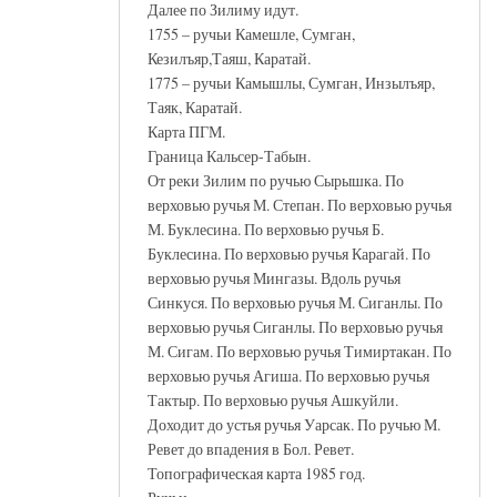
Далее по Зилиму идут.
1755 – ручьи Камешле, Сумган,
Кезилъяр,Таяш, Каратай.
1775 – ручьи Камышлы, Сумган, Инзылъяр,
Таяк, Каратай.
Карта ПГМ.
Граница Кальсер-Табын.
От реки Зилим по ручью Сырышка. По
верховью ручья М. Степан. По верховью ручья
М. Буклесина. По верховью ручья Б.
Буклесина. По верховью ручья Карагай. По
верховью ручья Мингазы. Вдоль ручья
Синкуся. По верховью ручья М. Сиганлы. По
верховью ручья Сиганлы. По верховью ручья
М. Сигам. По верховью ручья Тимиртакан. По
верховью ручья Агиша. По верховью ручья
Тактыр. По верховью ручья Ашкуйли.
Доходит до устья ручья Уарсак. По ручью М.
Ревет до впадения в Бол. Ревет.
Топографическая карта 1985 год.