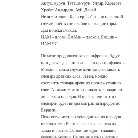
Актушмурун. Туташмурун. Улуяр. Караерта.
Хребет Авдырдак. Ауй. Денай.
Не все входят в Кальсер-Табын, но на всякий
случай внёс в список близлежащие горы.
Для поиска смысла.
ЙАМ – плохо. ЙАМан – плохой. Ямщик –
ЙАМ ЧИ.
По мере продолжения расшифровок, будут
находиться древние слова и их расшифровки.
Можно в таком случае начинать составлять
словарь древних слов. Затем, можно
составить словарь древних промежуточных
слов. А также, можно составлять словари по
диалектам народов. И по различиям этих
словарей будет видна миграция народов по
Евразии.
Пока есть смутная схема движения народов
из Ближнего Востока на север и затем на
запад и восток. Основное ядро – славяне,
будущие русичи. Не принимать за истину.