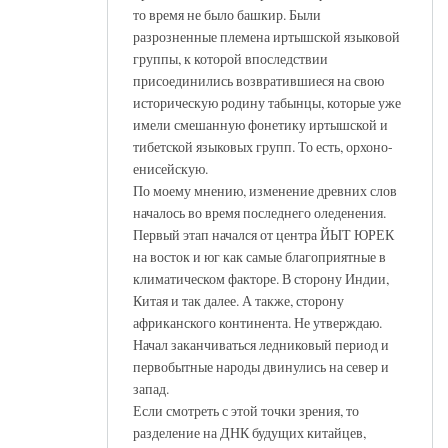
то время не было башкир. Были
разрозненные племена иртышской языковой
группы, к которой впоследствии
присоединились возвратившиеся на свою
историческую родину табынцы, которые уже
имели смешанную фонетику иртышской и
тибетской языковых групп. То есть, орхоно-
енисейскую.
По моему мнению, изменение древних слов
началось во время последнего оледенения.
Первый этап начался от центра ЙЫТ ЮРЕК
на восток и юг как самые благоприятные в
климатическом факторе. В сторону Индии,
Китая и так далее. А также, сторону
африканского континента. Не утверждаю.
Начал заканчиваться ледниковый период и
первобытные народы двинулись на север и
запад.
Если смотреть с этой точки зрения, то
разделение на ДНК будущих китайцев,