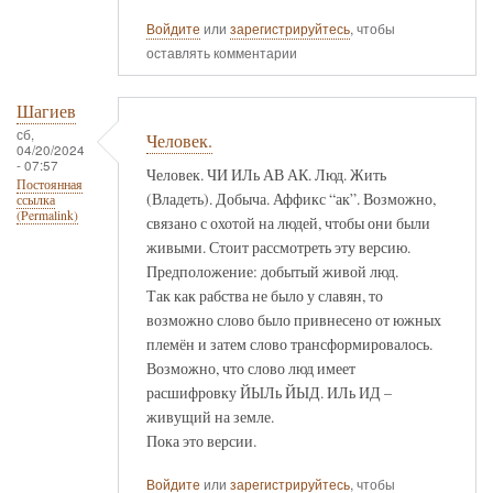
Войдите
или
зарегистрируйтесь
, чтобы
оставлять комментарии
Шагиев
сб,
Человек.
04/20/2024
- 07:57
Человек. ЧИ ИЛь АВ АК. Люд. Жить
Постоянная
(Владеть). Добыча. Аффикс “ак”. Возможно,
ссылка
(Permalink)
связано с охотой на людей, чтобы они были
живыми. Стоит рассмотреть эту версию.
Предположение: добытый живой люд.
Так как рабства не было у славян, то
возможно слово было привнесено от южных
племён и затем слово трансформировалось.
Возможно, что слово люд имеет
расшифровку ЙЫЛь ЙЫД. ИЛь ИД –
живущий на земле.
Пока это версии.
Войдите
или
зарегистрируйтесь
, чтобы