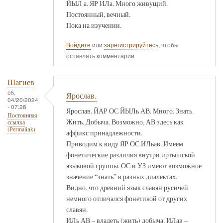
ЙЫЛ а. ЯР ИЛа. Много живущий.
Постоянный, вечный.
Пока на изучении.
Войдите
или
зарегистрируйтесь
, чтобы
оставлять комментарии
Шагиев
сб,
Ярослав.
04/20/2024
- 07:28
Ярослав. ЙАР ОС ЙЫЛь АВ. Много. Знать.
Постоянная
Жить. Добыча. Возможно, АВ здесь как
ссылка
(Permalink)
аффикс принадлежности.
Приводим к виду ЯР ОС ИЛьав. Имеем
фонетические различия внутри иртышской
языковой группы. ОС и УЗ имеют возможное
значение “знать” в разных диалектах.
Видно, что древний язык славян русичей
немного отличался фонетикой от других
славян.
ИЛь АВ – владеть (жить) добыча. ИЛав –