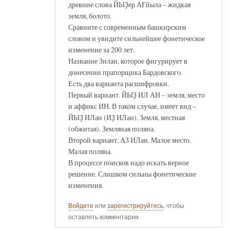
древние слова ЙЫҘер АҒйыла – жидкая
земля, болото.
Сравните с современным башкирским
словом и увидите сильнейшее фонетическое
изменение за 200 лет.
Название Зилан, которое фигурирует в
донесении прапорщика Бардовского.
Есть два варианта расшифровки.
Первый вариант. ЙЫҘ ИЛ АН – земля, место
и аффикс ИН. В таком случае, имеет вид –
ЙЫҘ ИЛан (ИҘ ИЛан). Земля, местная
(обжитая). Земляная поляна.
Второй вариант. АЗ ИЛан. Малое место.
Малая поляна.
В процессе поисков надо искать верное
решение. Слишком сильны фонетические
изменения.
Войдите
или
зарегистрируйтесь
, чтобы
оставлять комментарии