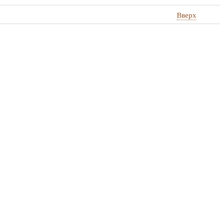
Вверх
стные
ы