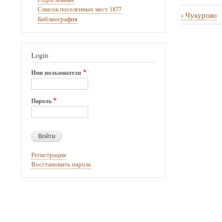
Список поселенных мест 1877
‹
Чукурово
Библиография
Перекрё
ссылки
книги
Login
для
Имя пользователя
Чургулд
Пароль
Регистрация
Восстановить пароль