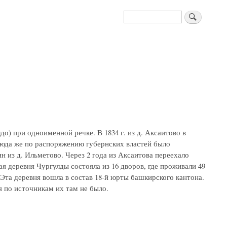
Поиск
о) при одноименной речке. В 1834 г. из д. Аксаитово в
 сюда же по распоряжению губернских властей было
 из д. Ильметово. Через 2 года из Аксаитова переехало
вая деревня Чургулды состояла из 16 дворов, где проживали 49
Эта деревня вошла в состав 18-й юрты башкирского кантона.
я по источникам их там не было.