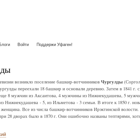
Перейти
к
основному
содержанию
Блоги
Войти
Поддержи Уфаген!
лды
Чургулды
ревизии возникло поселение башкир-вотчинников
(Сорголд
Чургулды переехали 18 башкир и основали деревню. Затем в 1841 г.
еще 8 мужчин из Аксаитова, 4 мужчины из Нижнекудашева, 5 мужчин
из Нижнекудашева - 5, из Ильметова - 3 семьи. В итоге к 1850 г. но
 женщина. Все из числа башкир-вотчинников Ирэктинской волости. 
при 28 дворах было в 1870 г. Они ошибочно названы тептярями, хот
кий