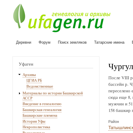
Деревни
Форум
Поиск земляков
Татарские имена
Основная
навигация
Чургу
Уфаген
Архивы
После VIII 
ЦГИА РБ
бассейн р. 
Ведомственные
переселено 
Материалы по истории Башкирской
сюда еще 8, 
АССР
мужчин и 51
Введение в генеалогию
Башкирская генеалогия
158 башкир 
Башкирские племена
История Уфы
Район
Татышлинс
Некрополистика
Родословные