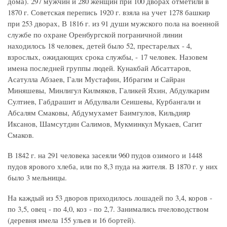
дома). 297 мужчин и 280 женщин при 100 дворах отметили в
1870 г. Советская перепись 1920 г. взяла на учет 1278 башкир
при 253 дворах, В 1816 г. из 91 души мужского пола на военной
службе по охране Оренбургской пограничной линии
находилось 18 человек, детей было 52, престарелых - 4,
взрослых, ожидающих срока службы, - 17 человек. Назовем
имена последней группы людей. Кунакбай Абсаттаров,
Асатулла Абзаев, Гали Мустафин, Ибрагим и Сайран
Миняшевы, Минлигул Килмяков, Галикей Яхин, Абдулкарим
Султиев, Габдрашит и Абдулвали Сеишевы, Курбангали и
Абсалям Смаковы, Абдумухамет Баимгулов, Кильдияр
Иксанов, Шамсутдин Салимов, Мукминкул Мукаев, Сагит
Смаков.
В 1842 г. на 291 человека засеяли 960 пудов озимого и 1448
пудов ярового хлеба, или по 8,3 пуда на жителя. В 1870 г. у них
было 3 мельницы.
На каждый из 53 дворов приходилось лошадей по 3,4, коров -
по 3,5, овец - по 4,0, коз - по 2,7. Занимались пчеловодством
(деревня имела 155 ульев и 16 бортей).