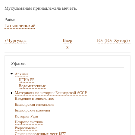
Мусульманам принадлежала мечеть.
Район
Татышлинский
‹
›
Чургулды
Ввер
Юг (Юг-Хутор)
Перекрёстные
х
ссылки
книги
Уфаген
для
Архивы
Шулганово
ЦГИА РБ
Ведомственные
Материалы по истории Башкирской АССР
Введение в генеалогию
Башкирская генеалогия
Башкирские племена
История Уфы
Некрополистика
Родословные
Список поселенных мест 1877