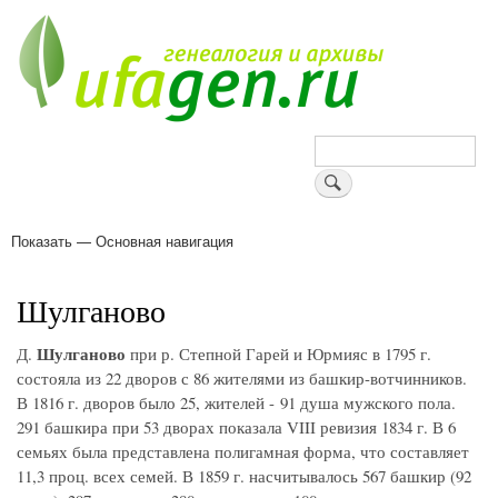
Перейти
к
основному
содержанию
Поиск
Показать — Основная навигация
Основная
навигация
Деревни
Форум
Поиск земляков
Татарские имена
Блоги
Войти
Поддержи Уфаген!
Шулганово
Шулганово
Д.
при р. Степной Гарей и Юрмияс в 1795 г.
состояла из 22 дворов с 86 жителями из башкир-вотчинников.
В 1816 г. дворов было 25, жителей - 91 душа мужского пола.
291 башкира при 53 дворах показала VIII ревизия 1834 г. В 6
семьях была представлена полигамная форма, что составляет
11,3 проц. всех семей. В 1859 г. насчитывалось 567 башкир (92