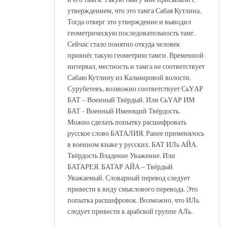
утверждением, что это тамга Сабая Кутлина.
Тогда отверг это утверждение и выводил
геометрическую последовательность тамг.
Сейчас стало понятно откуда человек
привнёс такую геометрию тамги. Временной
интервал, местность и тамга не соответствует
Сабаю Кутлину из Кальчировой волости.
Сурубетевъ, возможно соответствует СьҮАР
БАТ – Военный Твёрдый. Или СьҮАР ИМ
БАТ - Военный Имеющий Твёрдость.
Можно сделать попытку расшифровать
русское слово БАТАЛИЯ. Ранее применялось
в военном языке у русских. БАТ ИЛь АЙА.
Твёрдость Владение Уважение. Или
БАТАРЕЯ. БАТАР АЙА – Твёрдый
Уважаемый. Словарный перевод следует
привести к виду смыслового перевода. Это
попытка расшифровок. Возможно, что ИЛь
следует привести к арабской группе АЛь.