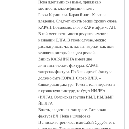
Пока идёт выписка имён, привязка к
местности, классификация тамг.
Речка Каранилга. Каран йылга. Каран и
владение. Следует искать расшифровку слова
КАРАН. Возможно, слово КАР и аффикс АН.
В той местности много речушек имеют в
названии ЕЛГА. В таком случае, можно
рассматривать часть названия реки, как имя
человека, который владел речкой.
Запись КАРАНИЛГА имеет две
лингвистические фактуры. КАРАН –
татарская фактура. По башкирской фактуре
должно быть КОРАН. Слово ИЛГА –
башкирская фактура. То есть, если перевести
в орхонскую фактуру, то будет ЙЫЛҒА
(ИЛҒА). Орхонская группа ЙЫЛ, ЙЫЛьЫҒ,
ЙЫЛҒА
Власть, владение и так далее. Татарская
фактура ЕЛ. Пока в шлифовке.
В списке встретилось имя Сабай Сурубетевъ
и его тамга. Такую тамгу мне присылали с