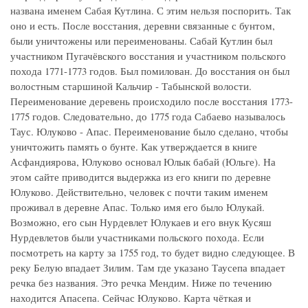
названа именем Сабая Кутлина. С этим нельзя поспорить. Так
оно и есть. После восстания, деревни связанные с бунтом,
были уничтожены или переименованы. Сабай Кутлин был
участником Пугачёвского восстания и участником польского
похода 1771-1773 годов. Был помилован. До восстания он был
волостным старшиной Кальчир - Табынской волости.
Переименование деревень происходило после восстания 1773-
1775 годов. Следовательно, до 1775 года Сабаево называлось
Таус. Юлуково - Апас. Переименование было сделано, чтобы
уничтожить память о бунте. Как утверждается в книге
Асфандиярова, Юлуково основал Юлык бабай (Юльге). На
этом сайте приводится выдержка из его книги по деревне
Юлуково. Действительно, человек с почти таким именем
проживал в деревне Апас. Только имя его было Юлукай.
Возможно, его сын Нурдевлет Юлукаев и его внук Кусяш
Нурдевлетов были участниками польского похода. Если
посмотреть на карту за 1755 год, то будет видно следующее. В
реку Белую впадает Зилим. Там где указано Таусепа впадает
речка без названия. Это речка Мендим. Ниже по течению
находится Апасепа. Сейчас Юлуково. Карта чёткая и