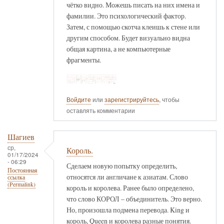
чётко видно. Можешь писать на них имена и
фамилии. Это психологический фактор.
Затем, с помощью скотча клеишь к стене или
другим способом. Будет визуально видна
общая картина, а не компьютерные
фрагменты.
Войдите
или
зарегистрируйтесь
, чтобы
оставлять комментарии
Шагиев
ср,
Король.
01/17/2024
- 06:29
Сделаем новую попытку определить,
Постоянная
относятся ли англичане к азиатам. Слово
ссылка
(Permalink)
король и королева. Ранее было определено,
что слово КОРОЛ – объединитель. Это верно.
Но, произошла подмена перевода. King и
король, Queen и королева разные понятия.