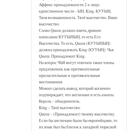
Аффикс принадлежности 2-е лицо
единственное число - ЫҢ. King. КУУЫҢ.
Твоя возвышенность. Твоё высочество. Ваше
высочество.
Слово Queen должно иметь древнее
написание КУУЫНЫҢ, то есть Его
Высочества. То есть, Queen (КУУЫНЫҢ)
должна принадлежать King (КУУЫҢ). Чья
Queen. Принадлежит King.
На вопрос ЧЬЯ могут отвечать такие члены
предложения, как притяжательные
прилагательные и притяжательные
местоимения.
Можно сделать вывод, который косвенно
подтверждает, что англичане и есть азиаты.
Король – объединитель.
King – Твоё высочество.
Queen – (Принадлежит) твоему высочеству.
Если бы англичане были бы европейцами, то
их язык был бы близок к западной тюркской