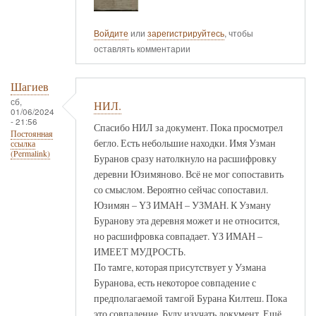
Войдите
или
зарегистрируйтесь
, чтобы
оставлять комментарии
Шагиев
сб,
НИЛ.
01/06/2024
- 21:56
Спасибо НИЛ за документ. Пока просмотрел
Постоянная
бегло. Есть небольшие находки. Имя Узман
ссылка
(Permalink)
Буранов сразу натолкнуло на расшифровку
деревни Юзимяново. Всё не мог сопоставить
со смыслом. Вероятно сейчас сопоставил.
Юзимян – ҮЗ ИМАН – УЗМАН. К Узману
Буранову эта деревня может и не относится,
но расшифровка совпадает. ҮЗ ИМАН –
ИМЕЕТ МУДРОСТЬ.
По тамге, которая присутствует у Узмана
Буранова, есть некоторое совпадение с
предполагаемой тамгой Бурана Килтеш. Пока
это совпадение. Буду изучать документ. Ещё