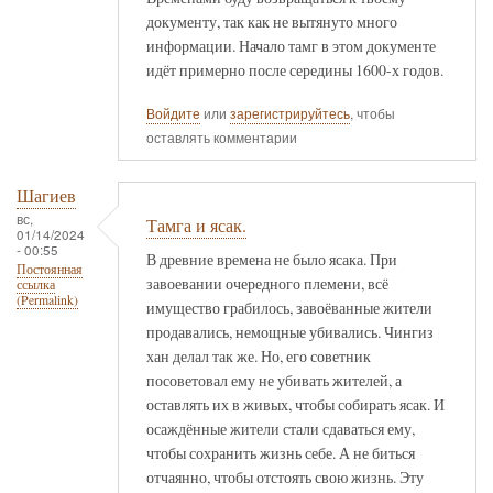
документу, так как не вытянуто много
информации. Начало тамг в этом документе
идёт примерно после середины 1600-х годов.
Войдите
или
зарегистрируйтесь
, чтобы
оставлять комментарии
Шагиев
вс,
Тамга и ясак.
01/14/2024
- 00:55
В древние времена не было ясака. При
Постоянная
завоевании очередного племени, всё
ссылка
(Permalink)
имущество грабилось, завоёванные жители
продавались, немощные убивались. Чингиз
хан делал так же. Но, его советник
посоветовал ему не убивать жителей, а
оставлять их в живых, чтобы собирать ясак. И
осаждённые жители стали сдаваться ему,
чтобы сохранить жизнь себе. А не биться
отчаянно, чтобы отстоять свою жизнь. Эту