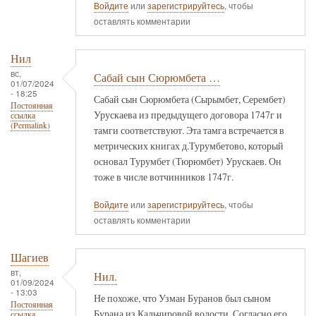
Войдите
или
зарегистрируйтесь
, чтобы
оставлять комментарии
Нил
вс,
Сабай сын Сюрюмбета …
01/07/2024
- 18:25
Сабай сын Сюрюмбета (Сырымбет, Серембет)
Постоянная
Урускаева из предыдущего договора 1747г и
ссылка
(Permalink)
тамги соответствуют. Эта тамга встречается в
метрических книгах д.Турумбетово, который
основал Турумбет (Тюрюмбет) Урускаев. Он
тоже в числе вотчинников 1747г.
Войдите
или
зарегистрируйтесь
, чтобы
оставлять комментарии
Шагиев
вт,
Нил.
01/09/2024
- 13:03
Не похоже, что Узман Буранов был сыном
Постоянная
Бурана из Кальчировой волости. Согласно его
ссылка