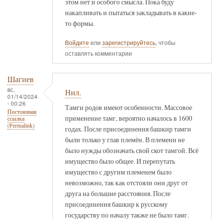
этом нет и особого смысла. Пока буду
накапливать и пытаться закладывать в какие-
то формы.
Войдите
или
зарегистрируйтесь
, чтобы
оставлять комментарии
Шагиев
вс,
Нил.
01/14/2024
- 00:26
Тамги родов имеют особенности. Массовое
Постоянная
применение тамг, вероятно началось в 1600
ссылка
(Permalink)
годах. После присоединения башкир тамги
были только у глав племён. В племени не
было нужды обозначать свой скот тамгой. Всё
имущество было общее. И перепутать
имущество с другим племенем было
невозможно, так как отстояли они друг от
друга на большие расстояния. После
присоединения башкир к русскому
государству по началу также не было тамг.