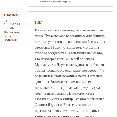
оставлять комментарии
Шагиев
пт,
Нил.
01/12/2024
- 05:35
В какой книге не помню, было описано, что
Постоянная
после Пугачёвского восстания земли башкир,
ссылка
(Permalink)
которые участвовали в восстании были у них
отобраны. И были отданы тем, кто был на
стороне государства. В той книге написано,
что некоторая часть жителей основала
Мурадымово. Другая часть ушла в Тюбяково.
Третья часть, после окончания договора 1747
года ушла в свои исконные места. Остались
единицы. Занимался этим вопросом
несколько лет назад. Так как предки мужа
моей тёти из Кальчир Бураново. Часть
заселившихся в Кальчир Бураново пришли с
Осинской дороги. Если сохранилась
переписка с этим человеком, то попробую
узнать что там я написал ему по этому