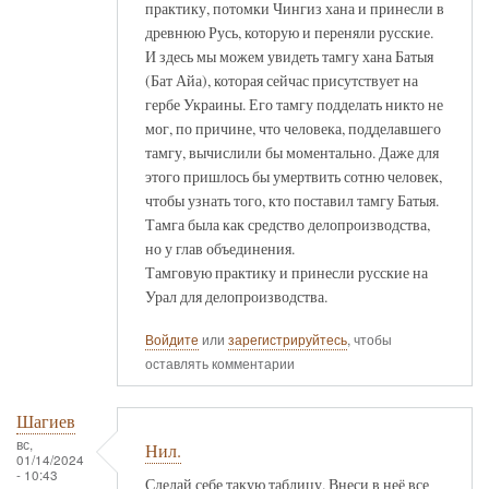
практику, потомки Чингиз хана и принесли в
древнюю Русь, которую и переняли русские.
И здесь мы можем увидеть тамгу хана Батыя
(Бат Айа), которая сейчас присутствует на
гербе Украины. Его тамгу подделать никто не
мог, по причине, что человека, подделавшего
тамгу, вычислили бы моментально. Даже для
этого пришлось бы умертвить сотню человек,
чтобы узнать того, кто поставил тамгу Батыя.
Тамга была как средство делопроизводства,
но у глав объединения.
Тамговую практику и принесли русские на
Урал для делопроизводства.
Войдите
или
зарегистрируйтесь
, чтобы
оставлять комментарии
Шагиев
вс,
Нил.
01/14/2024
- 10:43
Сделай себе такую таблицу. Внеси в неё все