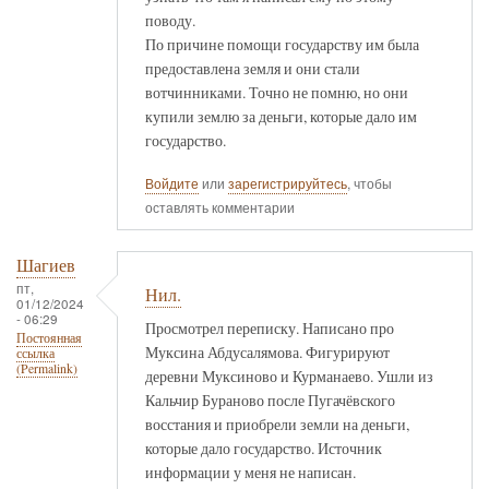
поводу.
По причине помощи государству им была
предоставлена земля и они стали
вотчинниками. Точно не помню, но они
купили землю за деньги, которые дало им
государство.
Войдите
или
зарегистрируйтесь
, чтобы
оставлять комментарии
Шагиев
пт,
Нил.
01/12/2024
- 06:29
Просмотрел переписку. Написано про
Постоянная
Муксина Абдусалямова. Фигурируют
ссылка
(Permalink)
деревни Муксиново и Курманаево. Ушли из
Кальчир Бураново после Пугачёвского
восстания и приобрели земли на деньги,
которые дало государство. Источник
информации у меня не написан.