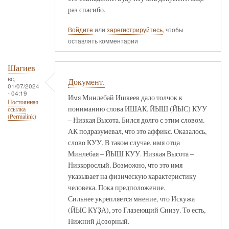
раз спасибо.
Войдите
или
зарегистрируйтесь
, чтобы
оставлять комментарии
Шагиев
вс,
Документ.
01/07/2024
- 04:19
Имя Минлебай Ишкеев дало толчок к
Постоянная
пониманию слова ИШАК. ЙЫШ (ЙЫС) КУУ
ссылка
(Permalink)
– Низкая Высота. Бился долго с этим словом.
АК подразумевал, что это аффикс. Оказалось,
слово КУУ. В таком случае, имя отца
Минлебая – ЙЫШ КУУ. Низкая Высота –
Низкорослый. Возможно, что это имя
указывает на физическую характеристику
человека. Пока предположение.
Сильнее укрепляется мнение, что Искужа
(ЙЫС КҮҘА), это Глазеющий Снизу. То есть,
Нижний Дозорный.