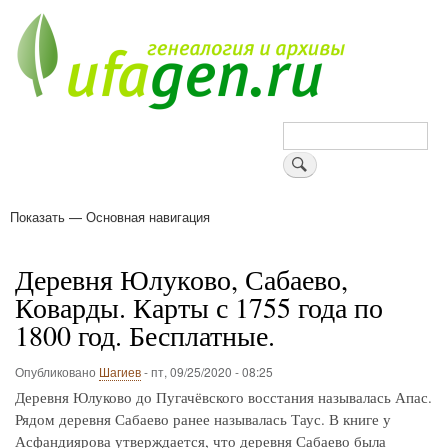
Перейти
к
основному
содержанию
Поиск
Показать — Основная навигация
Основная
навигация
Деревни
Форум
Поиск земляков
Татарские имена
Блоги
Войти
Поддержи Уфаген!
Деревня Юлуково, Сабаево,
Коварды. Карты с 1755 года по
1800 год. Бесплатные.
Опубликовано
Шагиев
-
пт, 09/25/2020 - 08:25
Деревня Юлуково до Пугачёвского восстания называлась Апас.
Рядом деревня Сабаево ранее называлась Таус. В книге у
Асфандиярова утверждается, что деревня Сабаево была