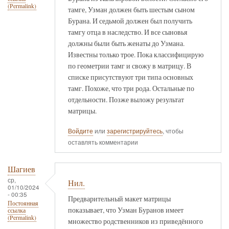
(Permalink)
тамге, Узман должен быть шестым сыном
Бурана. И седьмой должен был получить
тамгу отца в наследство. И все сыновья
должны были быть женаты до Узмана.
Известны только трое. Пока классифицирую
по геометрии тамг и свожу в матрицу. В
списке присутствуют три типа основных
тамг. Похоже, что три рода. Остальные по
отдельности. Позже выложу результат
матрицы.
Войдите
или
зарегистрируйтесь
, чтобы
оставлять комментарии
Шагиев
ср,
Нил.
01/10/2024
- 00:35
Предварительный макет матрицы
Постоянная
показывает, что Узман Буранов имеет
ссылка
(Permalink)
множество родственников из приведённого