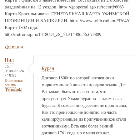
разделённая на 12 уездов. https://geoportal.rgo.ru/record/6063
Карта Красильникова. ГЕНЕРАЛЬНАЯ КАРТА УФИМСКОЙ
ПРОВИНЦИИ И БАШКИРИИ. https://www.prlib.ru/item/976461
Карта 1802 года.
http://retromap.ru/1418023_z8_54.314386,56.673889
Деревни
Нил
сб,
Буран
01/06/2024
- 18:53
Договор 1800г по которой вотченники
Постоянная
миркитминской волости продали землю. Для
ссылка
(Permalink)
Вас может быть интересен тем, что
присутствует Узман Буранов - видимо сын
Бурана.. К сожалению деревни не прописаны.
Как это произошло не понятно, но часть
кальчирбурановцев из припущенников стали
вотченниками. Есть еще более ранний
договор 1761 года, но у меня его нет.