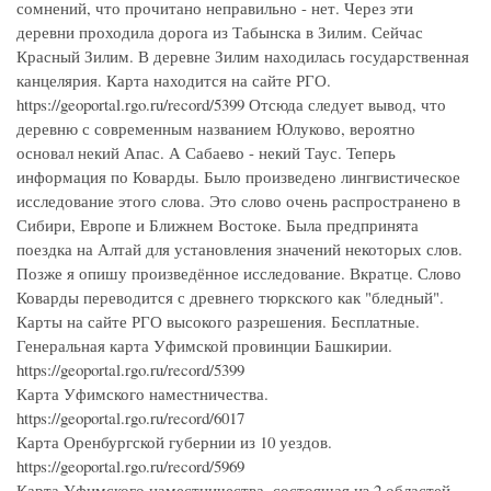
сомнений, что прочитано неправильно - нет. Через эти
деревни проходила дорога из Табынска в Зилим. Сейчас
Красный Зилим. В деревне Зилим находилась государственная
канцелярия. Карта находится на сайте РГО.
https://geoportal.rgo.ru/record/5399 Отсюда следует вывод, что
деревню с современным названием Юлуково, вероятно
основал некий Апас. А Сабаево - некий Таус. Теперь
информация по Коварды. Было произведено лингвистическое
исследование этого слова. Это слово очень распространено в
Сибири, Европе и Ближнем Востоке. Была предпринята
поездка на Алтай для установления значений некоторых слов.
Позже я опишу произведённое исследование. Вкратце. Слово
Коварды переводится с древнего тюркского как "бледный".
Карты на сайте РГО высокого разрешения. Бесплатные.
Генеральная карта Уфимской провинции Башкирии.
https://geoportal.rgo.ru/record/5399
Карта Уфимского наместничества.
https://geoportal.rgo.ru/record/6017
Карта Оренбургской губернии из 10 уездов.
https://geoportal.rgo.ru/record/5969
Карта Уфимского наместничества, состоящая из 2 областей,