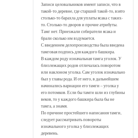
Записи целовальников имеют записи, что в
такой-то деревне, где старший такой-то, взято
столько-то барахла для уплаты ясака с таких-
то. Столько-то дворов и прочие атрибуты.
Тамг нет. Приезжали собиратели ясака и
брали сколько им вздумается.
С введением делопроизводства была введена
тамговая подпись для каждого башкира.
В каждом роду изначальная тамга уголок. У
близлежащих родов отличалась поворотом
или наклоном уголка. Сам уголок изначально
был у главы рода. И от него, в дальнейшем
начинались вариации его тамги – уголка у
его потомков. Если бы тамги шли из глубины
веков, то у каждого башкира была бы не
тамга, а знамя.
По причине простейшего написания тамги,
следует рассматривать повороты
изначального уголка у близлежащих
деревень.