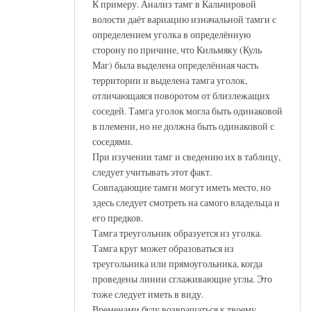
К примеру. Анализ тамг в Кальчировой
волости даёт вариацию изначальной тамги с
определением уголка в определённую
сторону по причине, что Кильмяку (Куль
Маг) была выделена определённая часть
территории и выделена тамга уголок,
отличающаяся поворотом от близлежащих
соседей. Тамга уголок могла быть одинаковой
в племени, но не должна быть одинаковой с
соседями.
При изучении тамг и сведению их в таблицу,
следует учитывать этот факт.
Совпадающие тамги могут иметь место, но
здесь следует смотреть на самого владельца и
его предков.
Тамга треугольник образуется из уголка.
Тамга круг может образоваться из
треугольника или прямоугольника, когда
проведены линии сглаживающие углы. Это
тоже следует иметь в виду.
Временами буду возвращаться к твоему