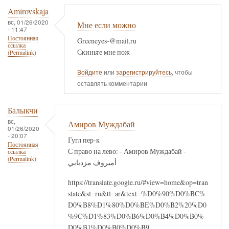
Amirovskaja
вс, 01/26/2020
Мне если можно
- 11:47
Постоянная
Greeneyes-@mail.ru
ссылка
Скиньте мне пож
(Permalink)
Войдите
или
зарегистрируйтесь
, чтобы
оставлять комментарии
Балыкчи
вс,
Амиров Муждабай
01/26/2020
- 20:07
Гугл пер-к
Постоянная
С право на лево: - Амиров Муждабай -
ссылка
(Permalink)
أميروف مزدبابي
https://translate.google.ru/#view=home&op=tran
slate&sl=ru&tl=ar&text=%D0%90%D0%BC%
D0%B8%D1%80%D0%BE%D0%B2%20%D0
%9C%D1%83%D0%B6%D0%B4%D0%B0%
D0%B1%D0%B0%D0%B9