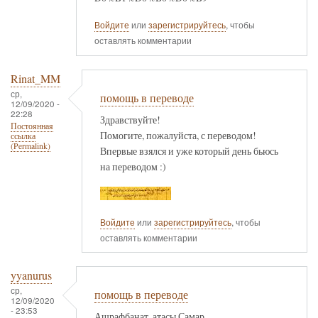
Войдите
или
зарегистрируйтесь
, чтобы
оставлять комментарии
Rinat_MM
ср,
помощь в переводе
12/09/2020 -
22:28
Здравствуйте!
Постоянная
Помогите, пожалуйста, с переводом!
ссылка
(Permalink)
Впервые взялся и уже который день бьюсь
на переводом :)
Войдите
или
зарегистрируйтесь
, чтобы
оставлять комментарии
yyanurus
ср,
помощь в переводе
12/09/2020
- 23:53
Ашрафбанат, атасы Самар