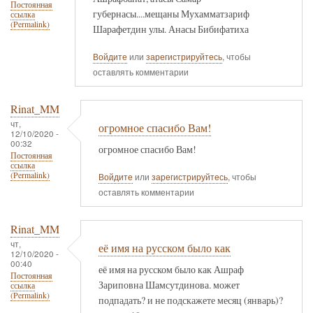
Постоянная
губернасы....мещаны Мухамматзариф
ссылка
(Permalink)
Шарафетдин улы. Анасы Бибифатиха
Войдите
или
зарегистрируйтесь
, чтобы
оставлять комментарии
Rinat_MM
чт,
огромное спасибо Вам!
12/10/2020 -
00:32
огромное спасибо Вам!
Постоянная
ссылка
(Permalink)
Войдите
или
зарегистрируйтесь
, чтобы
оставлять комментарии
Rinat_MM
чт,
её имя на русском было как
12/10/2020 -
00:40
её имя на русском было как Ашраф
Постоянная
Зариповна Шамсутдинова. может
ссылка
(Permalink)
подпадать? и не подскажете месяц (январь)?