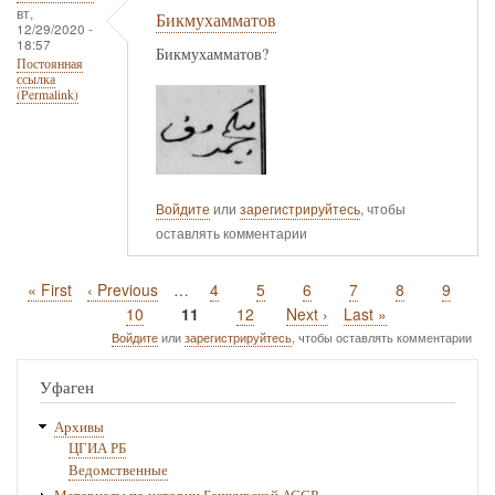
вт,
Бикмухамматов
12/29/2020 -
18:57
Бикмухамматов?
Постоянная
ссылка
(Permalink)
Войдите
или
зарегистрируйтесь
, чтобы
оставлять комментарии
Первая
« First
Предыдущая
‹ Previous
…
Page
4
Page
5
Page
6
Page
7
Page
8
Page
9
Нумерация
страница
страница
Page
10
Текущая
11
Page
12
Следующая
Next ›
Последняя
Last »
страниц
страница
страница
страница
Войдите
или
зарегистрируйтесь
, чтобы оставлять комментарии
Уфаген
Архивы
ЦГИА РБ
Ведомственные