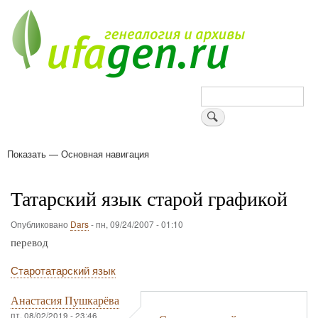
Перейти
к
основному
содержанию
Поиск
Показать — Основная навигация
Основная
навигация
Деревни
Форум
Поиск земляков
Татарские имена
Блоги
Войти
Поддержи Уфаген!
Татарский язык старой графикой
Опубликовано
Dars
-
пн, 09/24/2007 - 01:10
перевод
Старотатарский язык
Анастасия Пушкарёва
пт, 08/02/2019 - 23:46