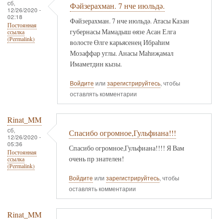
сб,
Фәйзерахман. 7 нче июльдә.
12/26/2020 -
02:18
Фәйзерахман. 7 нче июльдә. Атасы Казан
Постоянная
губернасы Мамадыш өязе Асан Елга
ссылка
(Permalink)
волосте Өлге карьясенең Ибраһим
Мозаффар углы. Анасы Маһиҗамал
Имаметдин кызы.
Войдите
или
зарегистрируйтесь
, чтобы
оставлять комментарии
Rinat_MM
сб,
Спасибо огромное,Гульфиана!!!
12/26/2020 -
05:36
Спасибо огромное,Гульфиана!!!! Я Вам
Постоянная
очень пр знателен!
ссылка
(Permalink)
Войдите
или
зарегистрируйтесь
, чтобы
оставлять комментарии
Rinat_MM