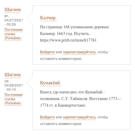
Шагиев
вт,
Калчир.
04/27/2021
- 05:26
На странице 168 упоминание деревни
Постоянная
Кальчир. 1663 год. Изучить.
ссылка
(Permalink)
https://www.prlib.ru/item/817781
Войдите
или
зарегистрируйтесь
, чтобы
оставлять комментарии
Шагиев
ср,
Кунакбай.
04/28/2021
- 00:10
Книга, где написано, что Кунакбай -
Постоянная
полковник. С.У. Таймасов. Восстание 1773—
ссылка
(Permalink)
1774 гг. в Башкортостане.
Войдите
или
зарегистрируйтесь
, чтобы
оставлять комментарии