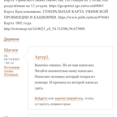
разделённая на 12 уездов. https://geoportal.rgo.ru/record/6063
Карта Красильникова. ГЕНЕРАЛЬНАЯ КАРТА УФИМСКОЙ
ПРОВИНЦИИ И БАШКИРИИ. https://www.prlib.ru/item/976461
Карта 1802 года.
http://retromap.ru/1418023_z8_54.314386,56.673889
Деревни
Шагиев
ср,
Артур2.
04/14/2021
- 00:14
Конечно смешно. Но не вам написано.
Постоянная
Читайте внимательно кому написано.
ссылка
(Permalink)
Написано человеку который попросил
помощи. И причина по которой написал
здесь.
Войдите
или
зарегистрируйтесь
, чтобы
оставлять комментарии