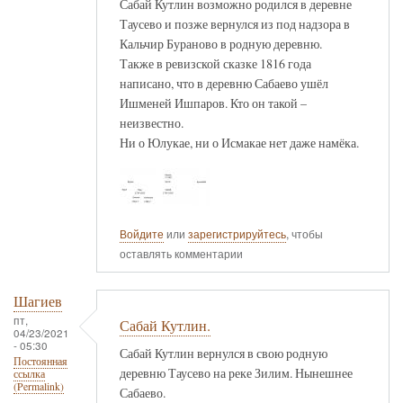
Сабай Кутлин возможно родился в деревне
Таусево и позже вернулся из под надзора в
Кальчир Бураново в родную деревню.
Также в ревизской сказке 1816 года
написано, что в деревню Сабаево ушёл
Ишменей Ишпаров. Кто он такой –
неизвестно.
Ни о Юлукае, ни о Исмакае нет даже намёка.
Войдите
или
зарегистрируйтесь
, чтобы
оставлять комментарии
Шагиев
пт,
Сабай Кутлин.
04/23/2021
- 05:30
Сабай Кутлин вернулся в свою родную
Постоянная
деревню Таусево на реке Зилим. Нынешнее
ссылка
(Permalink)
Сабаево.