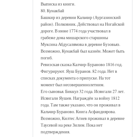
Выписка из книги.
80. Кунакбай
Башкир из деревни Кальчир (Аургазинский
район). Полковник. Действовал на Ногайской
дороге. В июне 1774 года участвовал в
грабеже дома мишарского старшины
Муксина Абдусалямова в деревне Бузовьяз.
Возможно, Кунакбай был казнён. Может быть
погиб.
Ревизская сказка Калчир-Бураново 1816 год.
Фигурируют. Яуш Буранов. 82 года. Нет в
списках документа о припуске. На тот
момент был несовершеннолетним.
Его сыновья. Биккул 32 года. Исянгали 27 лет.
Исянгали Яушев. Награждён за войну 1812
года. Там также указано, что он проживал в
Кальчир Бураново. Книга Асфандиярова.
Возможно, Килтес Агиев проживал в деревне
Таусевой на реке Зилим. Пока нет
подтверждения.