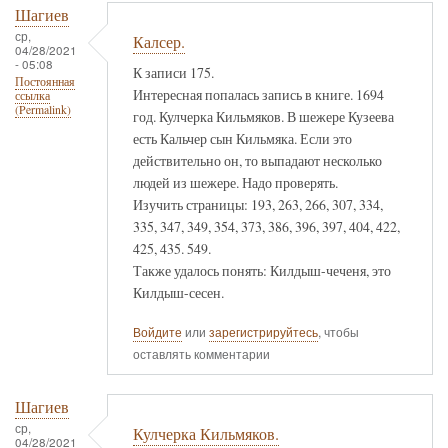
Шагиев
ср,
Калсер.
04/28/2021
- 05:08
К записи 175.
Постоянная
Интересная попалась запись в книге. 1694
ссылка
(Permalink)
год. Кулчерка Кильмяков. В шежере Кузеева
есть Кальчер сын Кильмяка. Если это
действительно он, то выпадают несколько
людей из шежере. Надо проверять.
Изучить страницы: 193, 263, 266, 307, 334,
335, 347, 349, 354, 373, 386, 396, 397, 404, 422,
425, 435. 549.
Также удалось понять: Килдыш-чеченя, это
Килдыш-сесен.
Войдите
или
зарегистрируйтесь
, чтобы
оставлять комментарии
Шагиев
ср,
Кулчерка Кильмяков.
04/28/2021