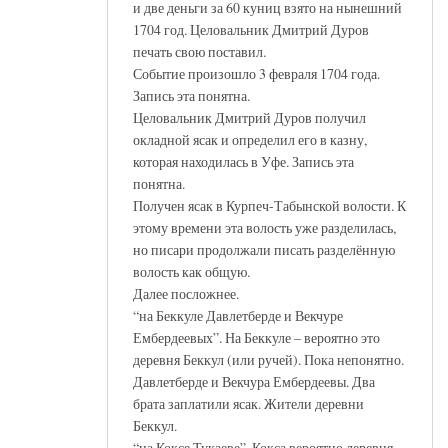
и две деньги за 60 куниц взято на нынешний
1704 год. Целовальник Дмитрий Дуров
печать свою поставил.
Событие произошло 3 февраля 1704 года.
Запись эта понятна.
Целовальник Дмитрий Дуров получил
окладной ясак и определил его в казну,
которая находилась в Уфе. Запись эта
понятна.
Получен ясак в Курпеч-Табынской волости. К
этому времени эта волость уже разделилась,
но писари продолжали писать разделённую
волость как общую.
Далее посложнее.
“на Беккуле Давлетберде и Векчуре
Ембердеевых”. На Беккуле – вероятно это
деревня Беккул (или ручей). Пока непонятно.
Давлетберде и Векчура Ембердеевы. Два
брата заплатили ясак. Жители деревни
Беккул.
“на Коксе Тукаеве”. Кокса вероятно деревня