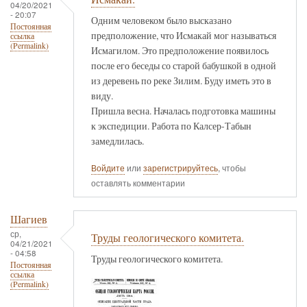
04/20/2021
- 20:07
Одним человеком было высказано
Постоянная
предположение, что Исмакай мог называться
ссылка
(Permalink)
Исмагилом. Это предположение появилось
после его беседы со старой бабушкой в одной
из деревень по реке Зилим. Буду иметь это в
виду.
Пришла весна. Началась подготовка машины
к экспедиции. Работа по Калсер-Табын
замедлилась.
Войдите
или
зарегистрируйтесь
, чтобы
оставлять комментарии
Шагиев
ср,
Труды геологического комитета.
04/21/2021
- 04:58
Труды геологического комитета.
Постоянная
ссылка
(Permalink)