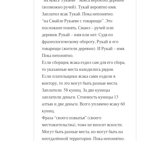
(возможно ручей). Тукай вероятно имя.
Заплатил ясак Тукай. Пока непонятно.
“на Смайле Рукаеве с товарищи”. Это
посложнее понять. Смаил – ручей или
деревня. Рукай – имя или нет. Судя по
фразеологическому обороту, Рукай и его
товарищи (жители деревни). И Рукай – имя.
Пока непонятно.
Если сборщик ясака ездил сам для его сбора,
то указанные места находились рядом.
Если плательщики ясака сами ездили в
контору, то это могут быть разные места.
Заплатили. 58 куниц. За две куницы
заплатили деньги. Стоимость куницы 13
алтын и две деньги. Всего уплачено ясаку 60
куниц.
Фраза “своего повытья” (своего
местожительства), тоже не вносит ясности.
Могут быть разные места, но могут быть на
неотдалённой территории. Пока непонятно.