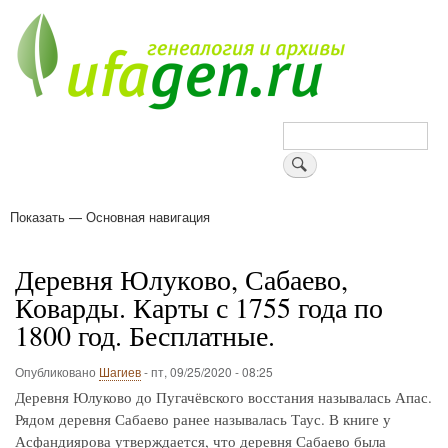
Перейти
к
основному
содержанию
Поиск
Показать — Основная навигация
Основная
навигация
Деревни
Форум
Поиск земляков
Татарские имена
Блоги
Войти
Поддержи Уфаген!
Деревня Юлуково, Сабаево,
Коварды. Карты с 1755 года по
1800 год. Бесплатные.
Опубликовано
Шагиев
-
пт, 09/25/2020 - 08:25
Деревня Юлуково до Пугачёвского восстания называлась Апас.
Рядом деревня Сабаево ранее называлась Таус. В книге у
Асфандиярова утверждается, что деревня Сабаево была