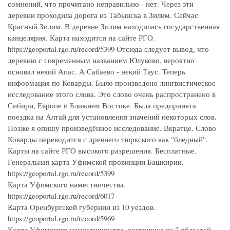
сомнений, что прочитано неправильно - нет. Через эти
деревни проходила дорога из Табынска в Зилим. Сейчас
Красный Зилим. В деревне Зилим находилась государственная
канцелярия. Карта находится на сайте РГО.
https://geoportal.rgo.ru/record/5399 Отсюда следует вывод, что
деревню с современным названием Юлуково, вероятно
основал некий Апас. А Сабаево - некий Таус. Теперь
информация по Коварды. Было произведено лингвистическое
исследование этого слова. Это слово очень распространено в
Сибири, Европе и Ближнем Востоке. Была предпринята
поездка на Алтай для установления значений некоторых слов.
Позже я опишу произведённое исследование. Вкратце. Слово
Коварды переводится с древнего тюркского как "бледный".
Карты на сайте РГО высокого разрешения. Бесплатные.
Генеральная карта Уфимской провинции Башкирии.
https://geoportal.rgo.ru/record/5399
Карта Уфимского наместничества.
https://geoportal.rgo.ru/record/6017
Карта Оренбургской губернии из 10 уездов.
https://geoportal.rgo.ru/record/5969
Карта Уфимского наместничества, состоящая из 2 областей,