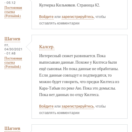
- 05:12
Кулчерка Кильмяков. Страница 82.
Постоянная
ссылка
(Permalink)
Войдите
или
зарегистрируйтесь
, чтобы
оставлять комментарии
Шагиев
пт,
Калсер.
04/30/2021
- 01:48
Интересный сюжет развивается. Пока
Постоянная
выписываю данные. Похоже у Килтеса были
ссылка
(Permalink)
ещё сыновья. Но пока данные не обработаны.
Если данные совпадут и подтвердятся, то
можно будет говорить, что предки Килтеса из
Кара-Табын по реке Аю. Пока это домыслы.
Пока нет данных по отцу Килтеса.
Войдите
или
зарегистрируйтесь
, чтобы
оставлять комментарии
Шагиев