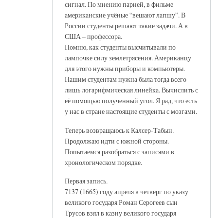
сигнал. По мнению парней, в фильме
американские учёные “вешают лапшу”. В
России студенты решают такие задачи. А в
США – профессора.
Помню, как студенты высчитывали по
лампочке силу землетрясения. Американцу
для этого нужны приборы и компьютеры.
Нашим студентам нужна была тогда всего
лишь логарифмическая линейка. Вычислить с
её помощью полученный угол. Я рад, что есть
у нас в стране настоящие студенты с мозгами.
Теперь возвращаюсь к Калсер-Табын.
Продолжаю идти с южной стороны.
Попытаемся разобраться с записями в
хронологическом порядке.
Первая запись.
7137 (1665) году апреля в четверг по указу
великого государя Роман Серогеев сын
Трусов взял в казну великого государя