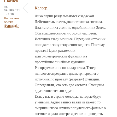
Шагиев
пт,
Калсер.
04/16/2021
- 04:48
Лихо парни разделываются с задачкой.
Постоянная
Действительно есть два источника сигнала.
ссылка
(Permalink)
Два источника стоят на одной линии к Земле.
Оба вращаются почти с одной частотой.
Источник сзади мощнее. Передний источник
попадает в зону излучения заднего. Поэтому
провал. Парни разложили
тригонометрические функции на
простейшие линейные функции.
Распределили их по квадрантам. Теперь
пытаются определить диаметр переднего
источник по провалу (разрыву) функции.
Определили, что есть две частоты. Смещены
друг относительно друга.
Есть у нас в стране молодые, которые будут
учёными. Аудио запись взяли из какого то
американского научно популярного фильма о
космосе и ради интереса решили проверить