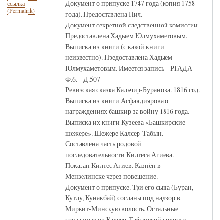
Документ о припуске 1747 года (копия 1758
ссылка
(Permalink)
года). Предоставлена Нил.
Документ секретной следственной комиссии.
Предоставлена Хадыем Юлмухаметовым.
Выписка из книги (с какой книги
неизвестно). Предоставлена Хадыем
Юлмухаметовым. Имеется запись – РГАДА
Ф.6. – Д.507
Ревизская сказка Кальчир-Буранова. 1816 год.
Выписка из книги Асфандиярова о
награждениях башкир за войну 1816 года.
Выписка их книги Кузеева «Башкирские
шежере». Шежере Калсер-Табын.
Составлена часть родовой
последовательности Килтеса Агиева.
Показан Килтес Агиев. Казнён в
Мензелинске через повешение.
Документ о припуске. Три его сына (Буран,
Кутлу, Кунакбай) сосланы под надзор в
Миркит-Минскую волость. Остальные
сосланные из Калсер-Табынской волости,