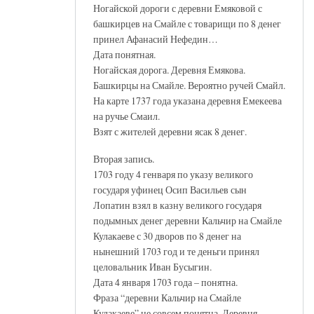
Ногайской дороги с деревни Емяковой с
башкирцев на Смайле с товарищи по 8 денег
принел Афанасий Нефедин…
Дата понятная.
Ногайская дорога. Деревня Емякова.
Башкирцы на Смайле. Вероятно ручей Смайл.
На карте 1737 года указана деревня Емекеева
на ручье Смаил.
Взят с жителей деревни ясак 8 денег.
Вторая запись.
1703 году 4 генваря по указу великого
государя уфинец Осип Васильев сын
Лопатин взял в казну великого государя
подымных денег деревни Кальчир на Смайле
Кулакаеве с 30 дворов по 8 денег на
нынешний 1703 год и те деньги принял
целовальник Иван Бусыгин.
Дата 4 января 1703 года – понятна.
Фраза “деревни Кальчир на Смайле
Кулакаеве” не совсем понятна. Деревня