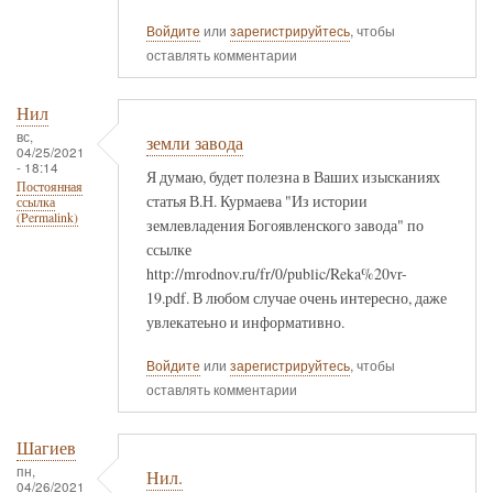
Войдите
или
зарегистрируйтесь
, чтобы
оставлять комментарии
Нил
вс,
земли завода
04/25/2021
- 18:14
Я думаю, будет полезна в Ваших изысканиях
Постоянная
статья В.Н. Курмаева "Из истории
ссылка
(Permalink)
землевладения Богоявленского завода" по
ссылке
http://mrodnov.ru/fr/0/public/Reka%20vr-
19.pdf. В любом случае очень интересно, даже
увлекатеьно и информативно.
Войдите
или
зарегистрируйтесь
, чтобы
оставлять комментарии
Шагиев
пн,
Нил.
04/26/2021