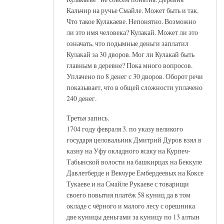
Кальчир на ручье Смайле. Может быть и так.
Что такое Кулакаеве. Непонятно. Возможно
ли это имя человека? Кулакай. Может ли это
означать, что подымные деньги заплатил
Кулакай за 30 дворов. Мог ли Кулакай быть
главным в деревне? Пока много вопросов.
Уплачено по 8 денег с 30 дворов. Оборот речи
показывает, что в общей сложности уплачено
240 денег.
Третья запись.
1704 году февраля 3. по указу великого
государя целовальник Дмитрий Дуров взял в
казну на Уфу окладного ясаку на Курпеч-
Табынской волости на башкирцах на Беккуле
Давлетберде и Векчуре Ембердеевых на Коксе
Тукаеве и на Смайле Рукаеве с товарищи
своего повытия платёж 58 куниц да в том
окладе с чёрного и малого лесу с орешника
две куницы деньгами за куницу по 13 алтын