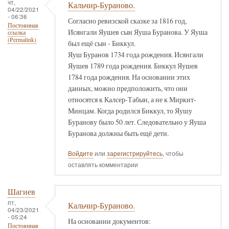
чт,
Кальчир-Бураново.
04/22/2021
- 06:36
Согласно ревизской сказке за 1816 год,
Постоянная
Исянгали Яушев сын Яуша Буранова. У Яуша
ссылка
(Permalink)
был ещё сын - Биккул.
Яуш Буранов 1734 года рождения. Исянгали
Яушев 1789 года рождения. Биккул Яушев
1784 года рождения. На основании этих
данных, можно предположить, что они
относятся к Калсер-Табын, а не к Миркит-
Минцам. Когда родился Биккул, то Яушу
Буранову было 50 лет. Следовательно у Яуша
Буранова должны быть ещё дети.
Войдите
или
зарегистрируйтесь
, чтобы
оставлять комментарии
Шагиев
пт,
Кальчир-Бураново.
04/23/2021
- 05:24
На основании документов:
Постоянная