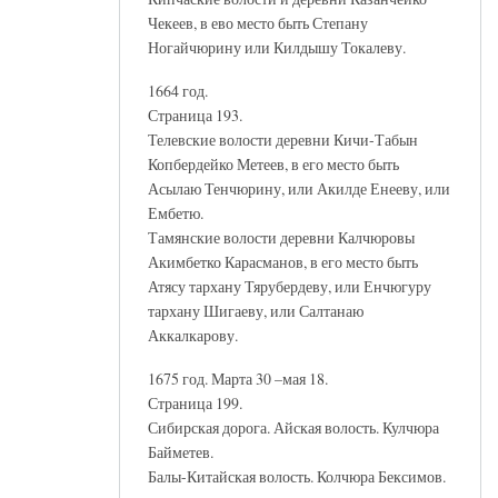
Чекеев, в ево место быть Степану
Ногайчюрину или Килдышу Токалеву.
1664 год.
Страница 193.
Телевские волости деревни Кичи-Табын
Копбердейко Метеев, в его место быть
Асылаю Тенчюрину, или Акилде Енееву, или
Ембетю.
Тамянские волости деревни Калчюровы
Акимбетко Карасманов, в его место быть
Атясу тархану Тярубердеву, или Енчюгуру
тархану Шигаеву, или Салтанаю
Аккалкарову.
1675 год. Марта 30 –мая 18.
Страница 199.
Сибирская дорога. Айская волость. Кулчюра
Байметев.
Балы-Китайская волость. Колчюра Бексимов.