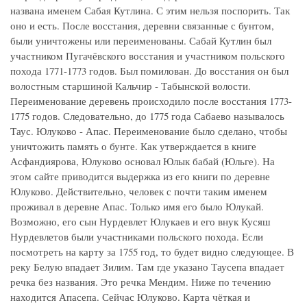
названа именем Сабая Кутлина. С этим нельзя поспорить. Так
оно и есть. После восстания, деревни связанные с бунтом,
были уничтожены или переименованы. Сабай Кутлин был
участником Пугачёвского восстания и участником польского
похода 1771-1773 годов. Был помилован. До восстания он был
волостным старшиной Кальчир - Табынской волости.
Переименование деревень происходило после восстания 1773-
1775 годов. Следовательно, до 1775 года Сабаево называлось
Таус. Юлуково - Апас. Переименование было сделано, чтобы
уничтожить память о бунте. Как утверждается в книге
Асфандиярова, Юлуково основал Юлык бабай (Юльге). На
этом сайте приводится выдержка из его книги по деревне
Юлуково. Действительно, человек с почти таким именем
проживал в деревне Апас. Только имя его было Юлукай.
Возможно, его сын Нурдевлет Юлукаев и его внук Кусяш
Нурдевлетов были участниками польского похода. Если
посмотреть на карту за 1755 год, то будет видно следующее. В
реку Белую впадает Зилим. Там где указано Таусепа впадает
речка без названия. Это речка Мендим. Ниже по течению
находится Апасепа. Сейчас Юлуково. Карта чёткая и