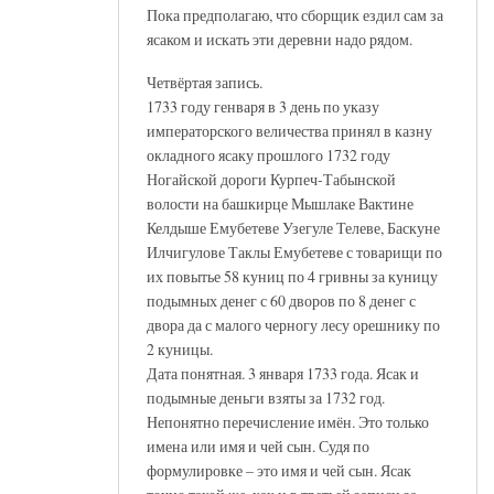
Пока предполагаю, что сборщик ездил сам за
ясаком и искать эти деревни надо рядом.
Четвёртая запись.
1733 году генваря в 3 день по указу
императорского величества принял в казну
окладного ясаку прошлого 1732 году
Ногайской дороги Курпеч-Табынской
волости на башкирце Мышлаке Вактине
Келдыше Емубетеве Узегуле Телеве, Баскуне
Илчигулове Таклы Емубетеве с товарищи по
их повытье 58 куниц по 4 гривны за куницу
подымных денег с 60 дворов по 8 денег с
двора да с малого черногу лесу орешнику по
2 куницы.
Дата понятная. 3 января 1733 года. Ясак и
подымные деньги взяты за 1732 год.
Непонятно перечисление имён. Это только
имена или имя и чей сын. Судя по
формулировке – это имя и чей сын. Ясак