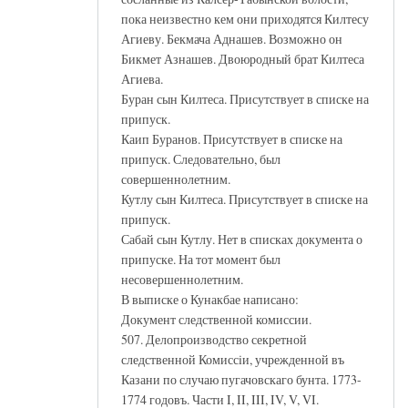
пока неизвестно кем они приходятся Килтесу
Агиеву. Бекмача Аднашев. Возможно он
Бикмет Азнашев. Двоюродный брат Килтеса
Агиева.
Буран сын Килтеса. Присутствует в списке на
припуск.
Каип Буранов. Присутствует в списке на
припуск. Следовательно, был
совершеннолетним.
Кутлу сын Килтеса. Присутствует в списке на
припуск.
Сабай сын Кутлу. Нет в списках документа о
припуске. На тот момент был
несовершеннолетним.
В выписке о Кунакбае написано:
Документ следственной комиссии.
507. Делопроизводство секретной
следственной Комиссiи, учрежденной въ
Казани по случаю пугачовскаго бунта. 1773-
1774 годовъ. Части I, II, III, IV, V, VI.