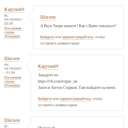
Kapytan69
вс,
Шагиев
04/18/2021 -
22:30
А Вы в Твери живете? Как с Вами связаться?
Постоянная
ссылка
(Permalink)
Войдите
или
зарегистрируйтесь
, чтобы
оставлять комментарии
Шагиев
пн,
Kapytan69
04/19/2021
- 01:04
Заходите на
Постоянная
https://vk.com/tolpar_lar
ссылка
(Permalink)
Записи Антон Старков. Там выйдите на меня.
Войдите
или
зарегистрируйтесь
, чтобы
оставлять комментарии
Шагиев
вт,
Исмакай.