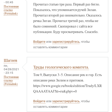
- 00:45
Прочитал статью три раза. Первый раз бегло.
Постоянная
Показалось, что упоминается ручей Зилан.
ссылка
(Permalink)
Прочитал второй раз внимательно. Оказалось
речка Зиган. Прочитал третий раз, чтобы не
было сомнений. Скопировал с сайта все
публикации. Буду просматривать. Спасибо.
Войдите
или
зарегистрируйтесь
, чтобы
оставлять комментарии
Шагиев
пн,
Труды геологического комитета.
04/26/2021
- 23:15
Том 9, Выпуски 3–5. Описание рек и гор. Есть
Постоянная
описание реки Зилим и притоков.
ссылка
(Permalink)
https://www.google.ru/books/edition/Trudy/LXR
QAAAAYAAJ?hl=ru&gbpv=0
Войдите
или
зарегистрируйтесь
, чтобы
оставлять комментарии