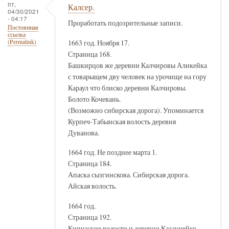
пт,
Калсер.
04/30/2021
- 04:17
Проработать подозрительные записи.
Постоянная
ссылка
1663 год. Ноября 17.
(Permalink)
Страница 168.
Башкирцов же деревни Калчировы Аликейка
с товарыщем дву человек на урочище на гору
Караул что блиско деревни Калчировы.
Болото Кочевань.
(Возможно сибирская дорога). Упоминается
Курпеч-Табынская волость деревня
Дуванова.
1664 год. Не позднее марта 1.
Страница 184.
Апаска сызгинскова. Сибирская дорога.
Айская волость.
1664 год.
Страница 192.
Кипчаские волости и деревни Казанчейко