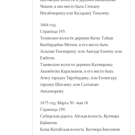
Чекеев, в ево место быть Степану
Ногайчюрину или Килдышу Токалеву.
1664 год.
Страница 193.
Телевские волости деревни Кичи-Табын
Копбердейко Метеев, в его место быть
Асылаю Тенчюрину, или Акилде Енееву, или
Ембетю.
Тамянские волости деревни Калчюровы
Акимбетко Карасманов, в его место быть
Атясу тархану Тярубердеву, или Енчюгуру
тархану Шигаеву, или Салтанаю
Аккалкарову.
1675 год. Марта 30 –мая 18.
Страница 199.
Сибирская дорога. Айская волость. Кулчюра
Байметев.
Балы-Китайская волость. Колчюра Бексимов.