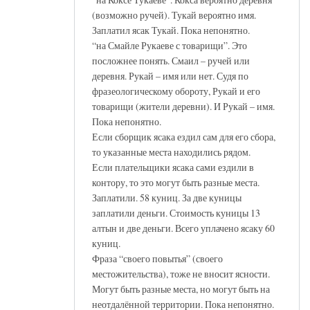
(возможно ручей). Тукай вероятно имя.
Заплатил ясак Тукай. Пока непонятно.
“на Смайле Рукаеве с товарищи”. Это
посложнее понять. Смаил – ручей или
деревня. Рукай – имя или нет. Судя по
фразеологическому обороту, Рукай и его
товарищи (жители деревни). И Рукай – имя.
Пока непонятно.
Если сборщик ясака ездил сам для его сбора,
то указанные места находились рядом.
Если плательщики ясака сами ездили в
контору, то это могут быть разные места.
Заплатили. 58 куниц. За две куницы
заплатили деньги. Стоимость куницы 13
алтын и две деньги. Всего уплачено ясаку 60
куниц.
Фраза “своего повытья” (своего
местожительства), тоже не вносит ясности.
Могут быть разные места, но могут быть на
неотдалённой территории. Пока непонятно.