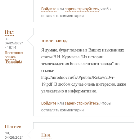
Войдите
или
зарегистрируйтесь
, чтобы
оставлять комментарии
Нил
вс,
земли завода
04/25/2021
- 18:14
Я думаю, будет полезна в Ваших изысканиях
Постоянная
статья В.Н. Курмаева "Из истории
ссылка
(Permalink)
землевладения Богоявленского завода" по
ссылке
http://mrodnov.ru/fr/0/public/Reka%20vr-
19.pdf. В любом случае очень интересно, даже
увлекатеьно и информативно.
Войдите
или
зарегистрируйтесь
, чтобы
оставлять комментарии
Шагиев
пн,
Нил.
04/26/2021