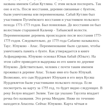
названа именем Сабая Кутлина. С этим нельзя поспорить. Так
оно и есть. После восстания, деревни связанные с бунтом,
были уничтожены или переименованы. Сабай Кутлин был
участником Пугачёвского восстания и участником польского
похода 1771-1773 годов. Был помилован. До восстания он был
волостным старшиной Кальчир - Табынской волости.
Переименование деревень происходило после восстания 1773-
1775 годов. Следовательно, до 1775 года Сабаево называлось
Таус. Юлуково - Апас. Переименование было сделано, чтобы
уничтожить память о бунте. Как утверждается в книге
Асфандиярова, Юлуково основал Юлык бабай (Юльге). На
этом сайте приводится выдержка из его книги по деревне
Юлуково. Действительно, человек с почти таким именем
проживал в деревне Апас. Только имя его было Юлукай.
Возможно, его сын Нурдевлет Юлукаев и его внук Кусяш
Нурдевлетов были участниками польского похода. Если
посмотреть на карту за 1755 год, то будет видно следующее. В
реку Белую впадает Зилим. Там где указано Таусепа впадает
речка без названия. Это речка Мендим. Ниже по течению
находится Апасепа. Сейчас Юлуково. Карта чёткая и