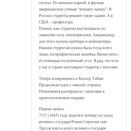
сигнал. По мнению парней, в фильме
американские учёные “вешают лапшу”. В
России студенты решают такие задачи. А в
США – профессора.
Помню, как студенты высчитывали по
лампочке силу землетрясения. Американцу
для этого нужны приборы и компьютеры.
Нашим студентам нужна была тогда всего
лишь логарифмическая линейка. Вычислить с
её помощью полученный угол. Я рад, что есть
у нас в стране настоящие студенты с мозгами.
Теперь возвращаюсь к Калсер-Табын.
Продолжаю идти с южной стороны.
Попытаемся разобраться с записями в
хронологическом порядке.
Первая запись.
7137 (1665) году апреля в четверг по указу
великого государя Роман Серогеев сын
Трусов взял в казну великого государя