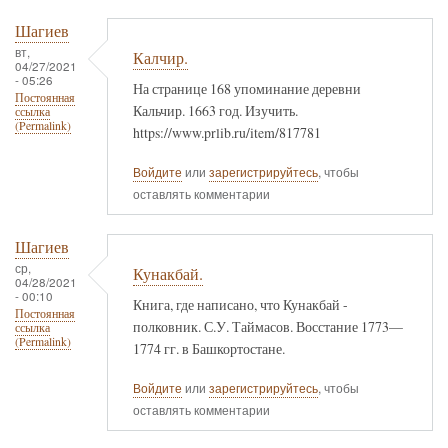
Шагиев
вт,
Калчир.
04/27/2021
- 05:26
На странице 168 упоминание деревни
Постоянная
Кальчир. 1663 год. Изучить.
ссылка
(Permalink)
https://www.prlib.ru/item/817781
Войдите
или
зарегистрируйтесь
, чтобы
оставлять комментарии
Шагиев
ср,
Кунакбай.
04/28/2021
- 00:10
Книга, где написано, что Кунакбай -
Постоянная
полковник. С.У. Таймасов. Восстание 1773—
ссылка
(Permalink)
1774 гг. в Башкортостане.
Войдите
или
зарегистрируйтесь
, чтобы
оставлять комментарии