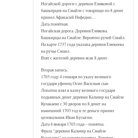
Ногайской дороги с деревни Емяковой с
башкирцев на Смайле с товарищи по 8 денег
принел Афанасий Нефедин…
Дата понятная.
Ногайская дорога. Деревня Емякова.
Башкирцы на Смайле. Вероятно ручей Смайл.
На карте 1737 года указана деревня Емекеева
на ручье Смаил.
Взят с жителей деревни ясак 8 денег.
Вторая запись.
1703 году 4 генваря по указу великого
государя уфинец Осип Васильев сын
Лопатин взял в казну великого государя
подымных денег деревни Кальчир на Смайле
Кулакаеве с 30 дворов по 8 денег на
нынешний 1703 год и те деньги принял
целовальник Иван Бусыгин.
Дата 4 января 1703 года – понятна.
Фраза “деревни Кальчир на Смайле
Кулакаеве” не совсем понятна. Деревня