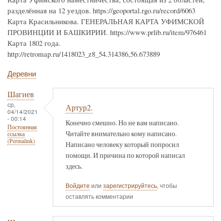
разделённая на 12 уездов. https://geoportal.rgo.ru/record/6063
Карта Красильникова. ГЕНЕРАЛЬНАЯ КАРТА УФИМСКОЙ
ПРОВИНЦИИ И БАШКИРИИ. https://www.prlib.ru/item/976461
Карта 1802 года.
http://retromap.ru/1418023_z8_54.314386,56.673889
Деревни
Шагиев
ср,
Артур2.
04/14/2021
- 00:14
Конечно смешно. Но не вам написано.
Постоянная
Читайте внимательно кому написано.
ссылка
(Permalink)
Написано человеку который попросил
помощи. И причина по которой написал
здесь.
Войдите
или
зарегистрируйтесь
, чтобы
оставлять комментарии