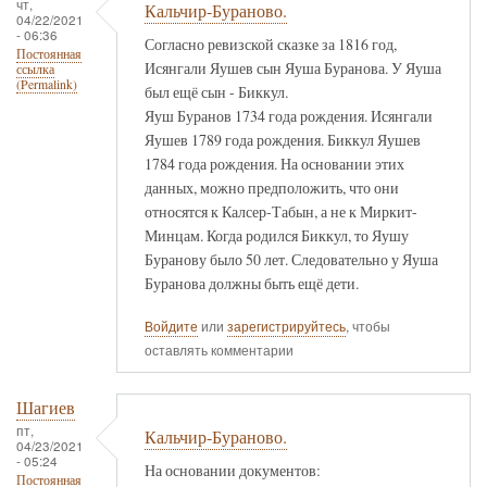
чт,
Кальчир-Бураново.
04/22/2021
- 06:36
Согласно ревизской сказке за 1816 год,
Постоянная
Исянгали Яушев сын Яуша Буранова. У Яуша
ссылка
(Permalink)
был ещё сын - Биккул.
Яуш Буранов 1734 года рождения. Исянгали
Яушев 1789 года рождения. Биккул Яушев
1784 года рождения. На основании этих
данных, можно предположить, что они
относятся к Калсер-Табын, а не к Миркит-
Минцам. Когда родился Биккул, то Яушу
Буранову было 50 лет. Следовательно у Яуша
Буранова должны быть ещё дети.
Войдите
или
зарегистрируйтесь
, чтобы
оставлять комментарии
Шагиев
пт,
Кальчир-Бураново.
04/23/2021
- 05:24
На основании документов:
Постоянная