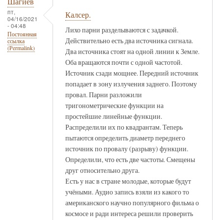
Шагиев
пт,
Калсер.
04/16/2021
- 04:48
Лихо парни разделываются с задачкой.
Постоянная
Действительно есть два источника сигнала.
ссылка
(Permalink)
Два источника стоят на одной линии к Земле.
Оба вращаются почти с одной частотой.
Источник сзади мощнее. Передний источник
попадает в зону излучения заднего. Поэтому
провал. Парни разложили
тригонометрические функции на
простейшие линейные функции.
Распределили их по квадрантам. Теперь
пытаются определить диаметр переднего
источник по провалу (разрыву) функции.
Определили, что есть две частоты. Смещены
друг относительно друга.
Есть у нас в стране молодые, которые будут
учёными. Аудио запись взяли из какого то
американского научно популярного фильма о
космосе и ради интереса решили проверить