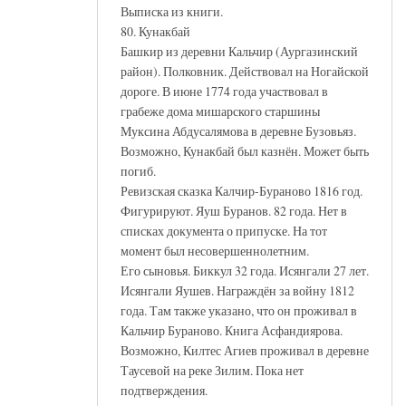
Выписка из книги.
80. Кунакбай
Башкир из деревни Кальчир (Аургазинский
район). Полковник. Действовал на Ногайской
дороге. В июне 1774 года участвовал в
грабеже дома мишарского старшины
Муксина Абдусалямова в деревне Бузовьяз.
Возможно, Кунакбай был казнён. Может быть
погиб.
Ревизская сказка Калчир-Бураново 1816 год.
Фигурируют. Яуш Буранов. 82 года. Нет в
списках документа о припуске. На тот
момент был несовершеннолетним.
Его сыновья. Биккул 32 года. Исянгали 27 лет.
Исянгали Яушев. Награждён за войну 1812
года. Там также указано, что он проживал в
Кальчир Бураново. Книга Асфандиярова.
Возможно, Килтес Агиев проживал в деревне
Таусевой на реке Зилим. Пока нет
подтверждения.