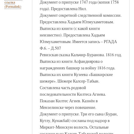
Документ о припуске 1747 года (копия 1758
ссылка
(Permalink)
года). Предоставлена Нил.
Документ секретной следственной комиссии.
Предоставлена Хадыем Юлмухаметовым.
Выписка из книги (с какой книги
неизвестно). Предоставлена Хадыем
Юлмухаметовым. Имеется запись – РГАДА
Ф.6. – Д.507
Ревизская сказка Кальчир-Буранова. 1816 год.
Выписка из книги Асфандиярова о
награждениях башкир за войну 1816 года.
Выписка их книги Кузеева «Башкирские
шежере». Шежере Калсер-Табын.
Составлена часть родовой
последовательности Килтеса Агиева.
Показан Килтес Агиев. Казнён в
Мензелинске через повешение.
Документ о припуске. Три его сына (Буран,
Кутлу, Кунакбай) сосланы под надзор в
Миркит-Минскую волость. Остальные
сосланные из Калсер-Табынской волости,