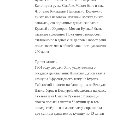
Кальчир на ручье Смайле. Может быть и так.
Что такое Кулакаеве. Непонятно. Возможно
ли это имя человека? Кулакай. Может ли это
означать, что подымные деньги заплатил
Кулакай за 30 дворов. Мог ли Кулакай быть
главным в деревне? Пока много вопросов.
Уплачено по 8 денег с 30 дворов. Оборот речи
показывает, что в общей сложности уплачено
240 денег.
Третья запись.
1704 году февраля 3. по указу великого
государя целовальник Дмитрий Дуров взял в
казну на Уфу окладного ясаку на Курпеч-
Табынской волости на башкирцах на Беккуле
Давлетберде и Векчуре Ембердеевых на Коксе
Тукаеве и на Смайле Рукаеве с товарищи
своего повытия платёж 58 куниц да в том
окладе с чёрного и малого лесу с орешника
две куницы деньгами за куницу по 13 алтын