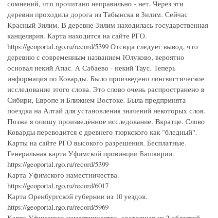
сомнений, что прочитано неправильно - нет. Через эти
деревни проходила дорога из Табынска в Зилим. Сейчас
Красный Зилим. В деревне Зилим находилась государственная
канцелярия. Карта находится на сайте РГО.
https://geoportal.rgo.ru/record/5399 Отсюда следует вывод, что
деревню с современным названием Юлуково, вероятно
основал некий Апас. А Сабаево - некий Таус. Теперь
информация по Коварды. Было произведено лингвистическое
исследование этого слова. Это слово очень распространено в
Сибири, Европе и Ближнем Востоке. Была предпринята
поездка на Алтай для установления значений некоторых слов.
Позже я опишу произведённое исследование. Вкратце. Слово
Коварды переводится с древнего тюркского как "бледный".
Карты на сайте РГО высокого разрешения. Бесплатные.
Генеральная карта Уфимской провинции Башкирии.
https://geoportal.rgo.ru/record/5399
Карта Уфимского наместничества.
https://geoportal.rgo.ru/record/6017
Карта Оренбургской губернии из 10 уездов.
https://geoportal.rgo.ru/record/5969
Карта Уфимского наместничества, состоящая из 2 областей,