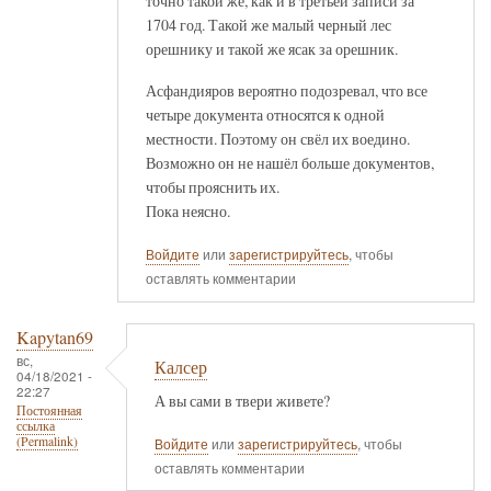
точно такой же, как и в третьей записи за
1704 год. Такой же малый черный лес
орешнику и такой же ясак за орешник.
Асфандияров вероятно подозревал, что все
четыре документа относятся к одной
местности. Поэтому он свёл их воедино.
Возможно он не нашёл больше документов,
чтобы прояснить их.
Пока неясно.
Войдите
или
зарегистрируйтесь
, чтобы
оставлять комментарии
Kapytan69
вс,
Калсер
04/18/2021 -
22:27
А вы сами в твери живете?
Постоянная
ссылка
(Permalink)
Войдите
или
зарегистрируйтесь
, чтобы
оставлять комментарии