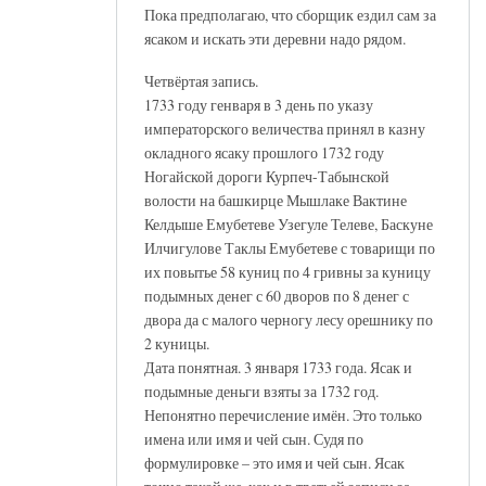
Пока предполагаю, что сборщик ездил сам за
ясаком и искать эти деревни надо рядом.
Четвёртая запись.
1733 году генваря в 3 день по указу
императорского величества принял в казну
окладного ясаку прошлого 1732 году
Ногайской дороги Курпеч-Табынской
волости на башкирце Мышлаке Вактине
Келдыше Емубетеве Узегуле Телеве, Баскуне
Илчигулове Таклы Емубетеве с товарищи по
их повытье 58 куниц по 4 гривны за куницу
подымных денег с 60 дворов по 8 денег с
двора да с малого черногу лесу орешнику по
2 куницы.
Дата понятная. 3 января 1733 года. Ясак и
подымные деньги взяты за 1732 год.
Непонятно перечисление имён. Это только
имена или имя и чей сын. Судя по
формулировке – это имя и чей сын. Ясак