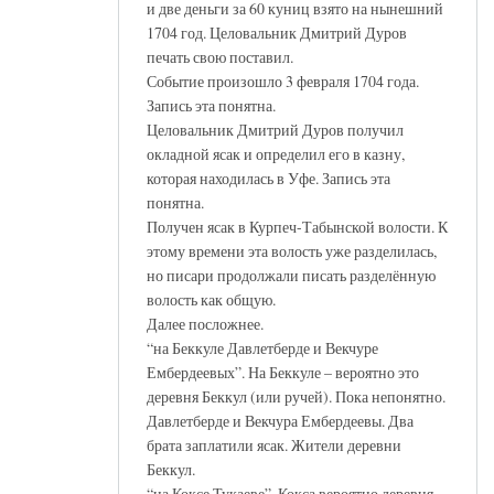
и две деньги за 60 куниц взято на нынешний
1704 год. Целовальник Дмитрий Дуров
печать свою поставил.
Событие произошло 3 февраля 1704 года.
Запись эта понятна.
Целовальник Дмитрий Дуров получил
окладной ясак и определил его в казну,
которая находилась в Уфе. Запись эта
понятна.
Получен ясак в Курпеч-Табынской волости. К
этому времени эта волость уже разделилась,
но писари продолжали писать разделённую
волость как общую.
Далее посложнее.
“на Беккуле Давлетберде и Векчуре
Ембердеевых”. На Беккуле – вероятно это
деревня Беккул (или ручей). Пока непонятно.
Давлетберде и Векчура Ембердеевы. Два
брата заплатили ясак. Жители деревни
Беккул.
“на Коксе Тукаеве”. Кокса вероятно деревня