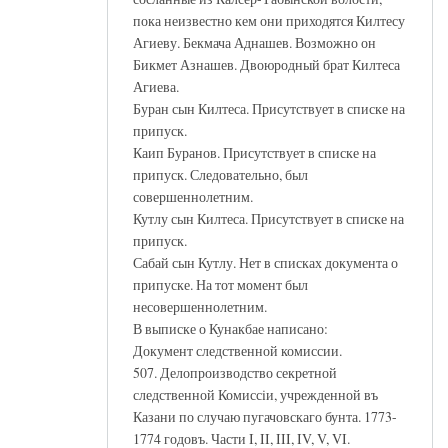
пока неизвестно кем они приходятся Килтесу
Агиеву. Бекмача Аднашев. Возможно он
Бикмет Азнашев. Двоюродный брат Килтеса
Агиева.
Буран сын Килтеса. Присутствует в списке на
припуск.
Каип Буранов. Присутствует в списке на
припуск. Следовательно, был
совершеннолетним.
Кутлу сын Килтеса. Присутствует в списке на
припуск.
Сабай сын Кутлу. Нет в списках документа о
припуске. На тот момент был
несовершеннолетним.
В выписке о Кунакбае написано:
Документ следственной комиссии.
507. Делопроизводство секретной
следственной Комиссiи, учрежденной въ
Казани по случаю пугачовскаго бунта. 1773-
1774 годовъ. Части I, II, III, IV, V, VI.