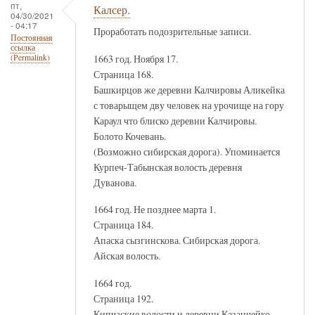
пт,
Калсер.
04/30/2021
- 04:17
Проработать подозрительные записи.
Постоянная
ссылка
1663 год. Ноября 17.
(Permalink)
Страница 168.
Башкирцов же деревни Калчировы Аликейка
с товарыщем дву человек на урочище на гору
Караул что блиско деревни Калчировы.
Болото Кочевань.
(Возможно сибирская дорога). Упоминается
Курпеч-Табынская волость деревня
Дуванова.
1664 год. Не позднее марта 1.
Страница 184.
Апаска сызгинскова. Сибирская дорога.
Айская волость.
1664 год.
Страница 192.
Кипчаские волости и деревни Казанчейко