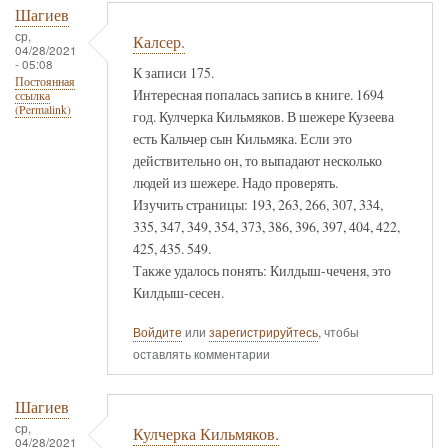
Шагиев
ср,
Калсер.
04/28/2021
- 05:08
К записи 175.
Постоянная
Интересная попалась запись в книге. 1694
ссылка
(Permalink)
год. Кулчерка Кильмяков. В шежере Кузеева
есть Кальчер сын Кильмяка. Если это
действительно он, то выпадают несколько
людей из шежере. Надо проверять.
Изучить страницы: 193, 263, 266, 307, 334,
335, 347, 349, 354, 373, 386, 396, 397, 404, 422,
425, 435. 549.
Также удалось понять: Килдыш-чеченя, это
Килдыш-сесен.
Войдите
или
зарегистрируйтесь
, чтобы
оставлять комментарии
Шагиев
ср,
Кулчерка Кильмяков.
04/28/2021