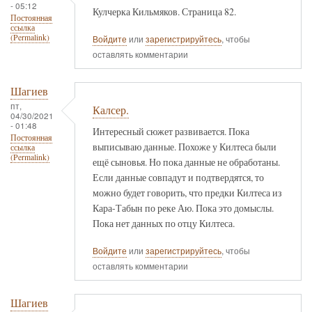
- 05:12
Кулчерка Кильмяков. Страница 82.
Постоянная
ссылка
(Permalink)
Войдите
или
зарегистрируйтесь
, чтобы
оставлять комментарии
Шагиев
пт,
Калсер.
04/30/2021
- 01:48
Интересный сюжет развивается. Пока
Постоянная
выписываю данные. Похоже у Килтеса были
ссылка
(Permalink)
ещё сыновья. Но пока данные не обработаны.
Если данные совпадут и подтвердятся, то
можно будет говорить, что предки Килтеса из
Кара-Табын по реке Аю. Пока это домыслы.
Пока нет данных по отцу Килтеса.
Войдите
или
зарегистрируйтесь
, чтобы
оставлять комментарии
Шагиев