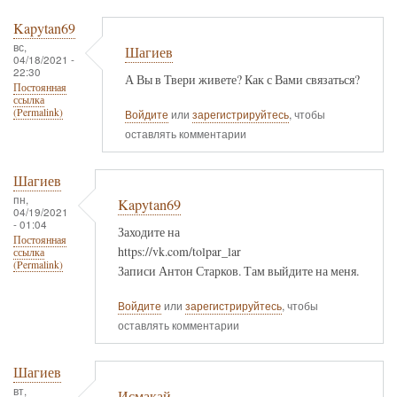
Kapytan69
вс,
Шагиев
04/18/2021 -
22:30
А Вы в Твери живете? Как с Вами связаться?
Постоянная
ссылка
(Permalink)
Войдите
или
зарегистрируйтесь
, чтобы
оставлять комментарии
Шагиев
пн,
Kapytan69
04/19/2021
- 01:04
Заходите на
Постоянная
https://vk.com/tolpar_lar
ссылка
(Permalink)
Записи Антон Старков. Там выйдите на меня.
Войдите
или
зарегистрируйтесь
, чтобы
оставлять комментарии
Шагиев
вт,
Исмакай.