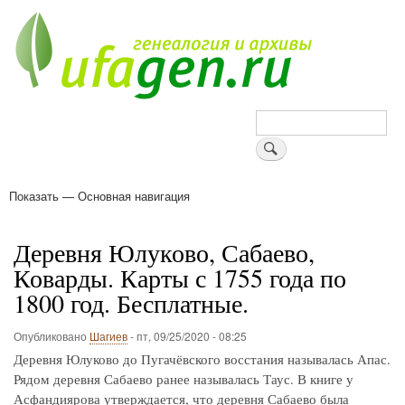
Перейти
к
основному
содержанию
Поиск
Показать — Основная навигация
Основная
навигация
Деревни
Форум
Поиск земляков
Татарские имена
Блоги
Войти
Поддержи Уфаген!
Деревня Юлуково, Сабаево,
Коварды. Карты с 1755 года по
1800 год. Бесплатные.
Опубликовано
Шагиев
-
пт, 09/25/2020 - 08:25
Деревня Юлуково до Пугачёвского восстания называлась Апас.
Рядом деревня Сабаево ранее называлась Таус. В книге у
Асфандиярова утверждается, что деревня Сабаево была