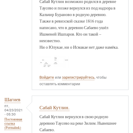
Сабай Кутлин возможно родился в деревне
Таусево и позже вернулся из под надзора в
Кальчир Бураново в родную деревню.
Также в ревизской сказке 1816 года
написано, что в деревню Сабаево ушёл
Ишменей Ишпаров. Кто он такой –
неизвестно.
Ни о Юлукае, ни о Исмакае нет даже намёка.
Войдите
или
зарегистрируйтесь
, чтобы
оставлять комментарии
Шагиев
пт,
Сабай Кутлин.
04/23/2021
- 05:30
Сабай Кутлин вернулся в свою родную
Постоянная
деревню Таусево на реке Зилим. Нынешнее
ссылка
(Permalink)
Сабаево.