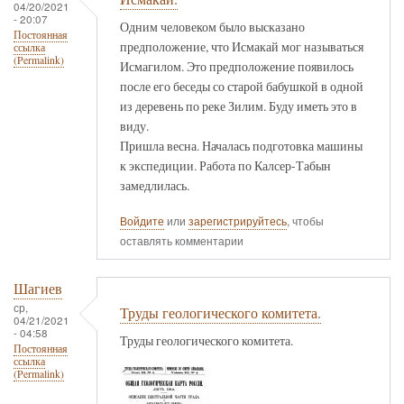
04/20/2021
- 20:07
Одним человеком было высказано
Постоянная
предположение, что Исмакай мог называться
ссылка
(Permalink)
Исмагилом. Это предположение появилось
после его беседы со старой бабушкой в одной
из деревень по реке Зилим. Буду иметь это в
виду.
Пришла весна. Началась подготовка машины
к экспедиции. Работа по Калсер-Табын
замедлилась.
Войдите
или
зарегистрируйтесь
, чтобы
оставлять комментарии
Шагиев
ср,
Труды геологического комитета.
04/21/2021
- 04:58
Труды геологического комитета.
Постоянная
ссылка
(Permalink)