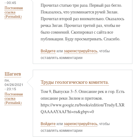
- 00:45
Прочитал статью три раза. Первый раз бегло.
Постоянная
Показалось, что упоминается ручей Зилан.
ссылка
(Permalink)
Прочитал второй раз внимательно. Оказалось
речка Зиган. Прочитал третий раз, чтобы не
было сомнений. Скопировал с сайта все
публикации. Буду просматривать. Спасибо.
Войдите
или
зарегистрируйтесь
, чтобы
оставлять комментарии
Шагиев
пн,
Труды геологического комитета.
04/26/2021
- 23:15
Том 9, Выпуски 3–5. Описание рек и гор. Есть
Постоянная
описание реки Зилим и притоков.
ссылка
(Permalink)
https://www.google.ru/books/edition/Trudy/LXR
QAAAAYAAJ?hl=ru&gbpv=0
Войдите
или
зарегистрируйтесь
, чтобы
оставлять комментарии