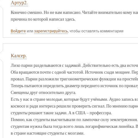
Артур2.
Конечно смешно. Но не вам написано. Читайте внимательно кому н
причина по которой написал здесь.
Войдите
или
зарегистрируйтесь
, чтобы оставлять комментарии
Калсер.
Лихо парни разделываются с задачкой. Действительно есть два источ
Оба вращаются почти с одной частотой. Источник сзади мощнее. Пе
провал. Парни разложили тригонометрические функции на простей
Теперь пытаются определить диаметр переднего источник по провалу
Смещены друг относительно друга.
Есть у нас в стране молодые, которые будут учёными. Аудио запись 
космосе и ради интереса решили проверить сигнал. По мнению парн
студенты решают такие задачи. А в США – профессора.
Помню, как студенты высчитывали по лампочке силу землетрясени
студентам нужна была тогда всего лишь логарифмическая линейка. Вы
в стране настоящие студенты с мозгами.