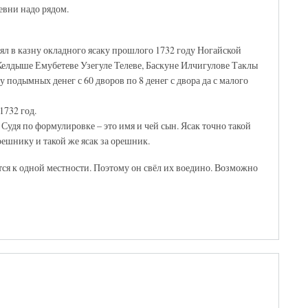
евни надо рядом.
нял в казну окладного ясаку прошлого 1732 году Ногайской
елдыше Емубетеве Узегуле Телеве, Баскуне Илчигулове Таклы
 подымных денег с 60 дворов по 8 денег с двора да с малого
1732 год.
Судя по формулировке – это имя и чей сын. Ясак точно такой
орешнику и такой же ясак за орешник.
тся к одной местности. Поэтому он свёл их воедино. Возможно