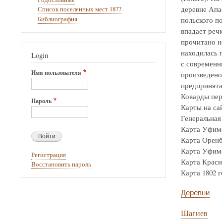
деревне Апа
Список поселенных мест 1877
Библиография
польского по
впадает реч
прочитано н
находилась г
Login
с современн
Имя пользователя
произведено
предпринята
Коварды пер
Пароль
Карты на са
Генеральная 
Карта Уфимск
Карта Оренбур
Карта Уфимск
Регистрация
Карта Крас
Восстановить пароль
Карта 1802 го
Деревни
Шагиев