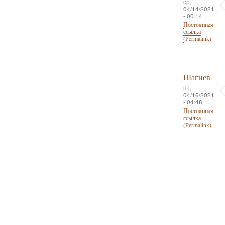
ср,
04/14/2021
- 00:14
Постоянная
ссылка
(Permalink)
Шагиев
пт,
04/16/2021
- 04:48
Постоянная
ссылка
(Permalink)