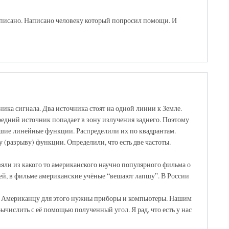
аписано. Написано человеку который попросил помощи. И
ника сигнала. Два источника стоят на одной линии к Земле.
редний источник попадает в зону излучения заднего. Поэтому
шие линейные функции. Распределили их по квадрантам.
 (разрыву) функции. Определили, что есть две частоты.
взяли из какого то американского научно популярного фильма о
ей, в фильме американские учёные “вешают лапшу”. В России
я. Американцу для этого нужны приборы и компьютеры. Нашим
числить с её помощью полученный угол. Я рад, что есть у нас