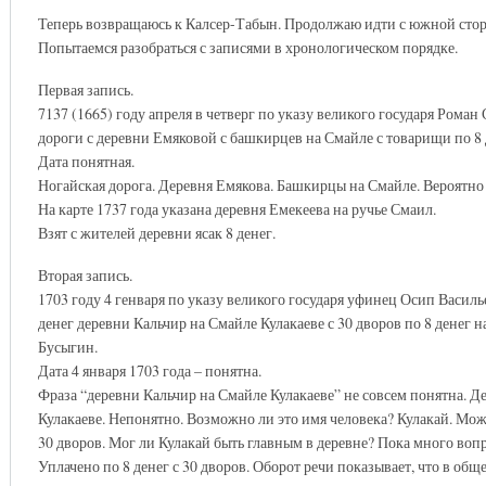
Теперь возвращаюсь к Калсер-Табын. Продолжаю идти с южной сто
Попытаемся разобраться с записями в хронологическом порядке.
Первая запись.
7137 (1665) году апреля в четверг по указу великого государя Роман
дороги с деревни Емяковой с башкирцев на Смайле с товарищи по 
Дата понятная.
Ногайская дорога. Деревня Емякова. Башкирцы на Смайле. Вероятно
На карте 1737 года указана деревня Емекеева на ручье Смаил.
Взят с жителей деревни ясак 8 денег.
Вторая запись.
1703 году 4 генваря по указу великого государя уфинец Осип Васил
денег деревни Кальчир на Смайле Кулакаеве с 30 дворов по 8 денег
Бусыгин.
Дата 4 января 1703 года – понятна.
Фраза “деревни Кальчир на Смайле Кулакаеве” не совсем понятна. Де
Кулакаеве. Непонятно. Возможно ли это имя человека? Кулакай. Може
30 дворов. Мог ли Кулакай быть главным в деревне? Пока много вопр
Уплачено по 8 денег с 30 дворов. Оборот речи показывает, что в общ