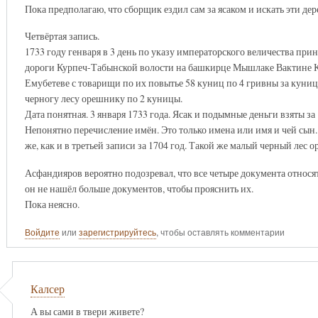
Пока предполагаю, что сборщик ездил сам за ясаком и искать эти дер
Четвёртая запись.
1733 году генваря в 3 день по указу императорского величества при
дороги Курпеч-Табынской волости на башкирце Мышлаке Вактине К
Емубетеве с товарищи по их повытье 58 куниц по 4 гривны за куницу
черногу лесу орешнику по 2 куницы.
Дата понятная. 3 января 1733 года. Ясак и подымные деньги взяты за 
Непонятно перечисление имён. Это только имена или имя и чей сын. 
же, как и в третьей записи за 1704 год. Такой же малый черный лес 
Асфандияров вероятно подозревал, что все четыре документа относя
он не нашёл больше документов, чтобы прояснить их.
Пока неясно.
Войдите
или
зарегистрируйтесь
, чтобы оставлять комментарии
Калсер
А вы сами в твери живете?