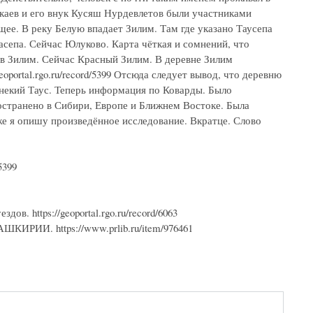
каев и его внук Кусяш Нурдевлетов были участниками
ющее. В реку Белую впадает Зилим. Там где указано Таусепа
асепа. Сейчас Юлуково. Карта чёткая и сомнений, что
 в Зилим. Сейчас Красный Зилим. В деревне Зилим
oportal.rgo.ru/record/5399 Отсюда следует вывод, что деревню
 некий Таус. Теперь информация по Коварды. Было
ространено в Сибири, Европе и Ближнем Востоке. Была
же я опишу произведённое исследование. Вкратце. Слово
5399
в. https://geoportal.rgo.ru/record/6063
И. https://www.prlib.ru/item/976461