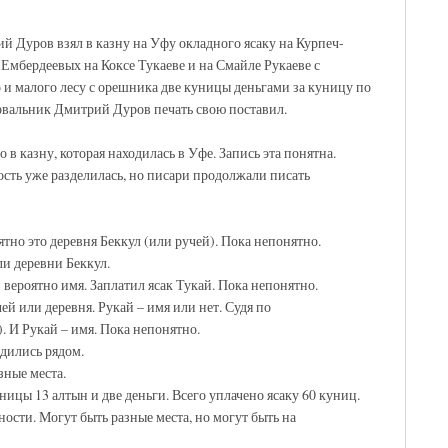
ий Дуров взял в казну на Уфу окладного ясаку на Курпеч-
Ембердеевых на Коксе Тукаеве и на Смайле Рукаеве с
о и малого лесу с орешника две куницы деньгами за куницу по
ловальник Дмитрий Дуров печать свою поставил.
 казну, которая находилась в Уфе. Запись эта понятна.
ость уже разделилась, но писари продолжали писать
ятно это деревня Беккул (или ручей). Пока непонятно.
ли деревни Беккул.
 вероятно имя. Заплатил ясак Тукай. Пока непонятно.
ей или деревня. Рукай – имя или нет. Судя по
. И Рукай – имя. Пока непонятно.
одились рядом.
зные места.
ницы 13 алтын и две деньги. Всего уплачено ясаку 60 куниц.
ности. Могут быть разные места, но могут быть на