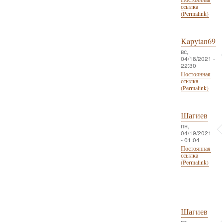
ссылка
(Permalink)
Kapytan69
вс,
04/18/2021 -
22:30
Постоянная
ссылка
(Permalink)
Шагиев
пн,
04/19/2021
- 01:04
Постоянная
ссылка
(Permalink)
Шагиев
вт,