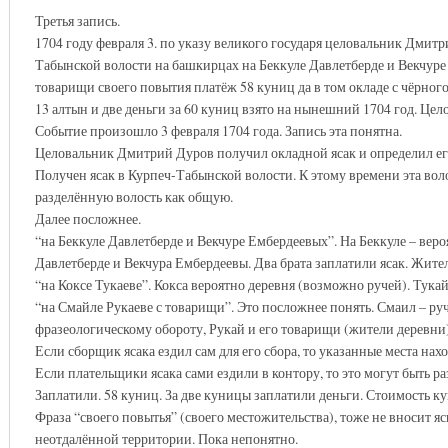
Третья запись.
1704 году февраля 3. по указу великого государя целовальник Дмитр
Табынской волости на башкирцах на Беккуле Давлетберде и Векчуре 
товарищи своего повытия платёж 58 куниц да в том окладе с чёрног
13 алтын и две деньги за 60 куниц взято на нынешний 1704 год. Це
Событие произошло 3 февраля 1704 года. Запись эта понятна.
Целовальник Дмитрий Дуров получил окладной ясак и определил его в
Получен ясак в Курпеч-Табынской волости. К этому времени эта вол
разделённую волость как общую.
Далее посложнее.
“на Беккуле Давлетберде и Векчуре Ембердеевых”. На Беккуле – веро
Давлетберде и Векчура Ембердеевы. Два брата заплатили ясак. Жите
“на Коксе Тукаеве”. Кокса вероятно деревня (возможно ручей). Тукай
“на Смайле Рукаеве с товарищи”. Это посложнее понять. Смаил – руч
фразеологическому обороту, Рукай и его товарищи (жители деревни)
Если сборщик ясака ездил сам для его сбора, то указанные места нах
Если плательщики ясака сами ездили в контору, то это могут быть ра
Заплатили. 58 куниц. За две куницы заплатили деньги. Стоимость ку
Фраза “своего повытья” (своего местожительства), тоже не вносит яс
неотдалённой территории. Пока непонятно.