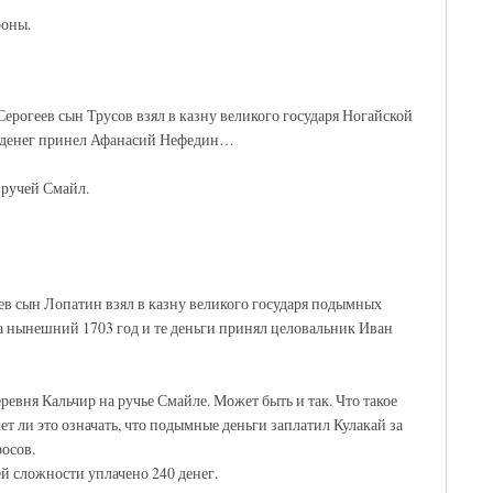
роны.
 Серогеев сын Трусов взял в казну великого государя Ногайской
8 денег принел Афанасий Нефедин…
 ручей Смайл.
ьев сын Лопатин взял в казну великого государя подымных
 на нынешний 1703 год и те деньги принял целовальник Иван
ревня Кальчир на ручье Смайле. Может быть и так. Что такое
т ли это означать, что подымные деньги заплатил Кулакай за
осов.
ей сложности уплачено 240 денег.