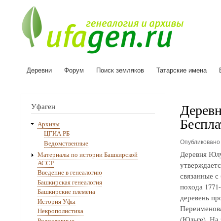
Деревни
Форум
Поиск земляков
Татарские имена
Основная
навигация
Деревн
Уфаген
Беспла
Архивы
ЦГИА РБ
Опубликован
Ведомственные
Деревня Юлу
Материалы по истории Башкирской
АССР
утверждаетс
Введение в генеалогию
связанные с
Башкирская генеалогия
похода 1771
Башкирские племена
деревень про
История Уфы
Переименова
Некрополистика
(Юльге). На
Родословные