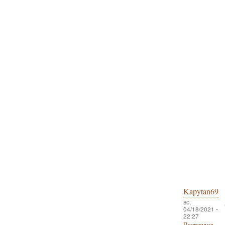
Kapytan69
вс,
04/18/2021 -
22:27
Постоянная