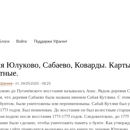
Перейти
к
основному
содержанию
Блоги
Войти
Поддержи Уфаген!
я Юлуково, Сабаево, Коварды. Карты с
тные.
о
Шагиев
-
пт, 09/25/2020 - 08:25
ково до Пугачёвского восстания называлась Апас. Рядом деревня С
я, что деревня Сабаево была названа именем Сабая Кутлина. С этим 
 бунтом, были уничтожены или переименованы. Сабай Кутлин был у
-1773 годов. Был помилован. До восстания он был волостным старш
исходило после восстания 1773-1775 годов. Следовательно, до 1775
ние было сделано, чтобы уничтожить память о бунте. Как утвержд
 этом сайте приводится выдержка из его книги по деревне Юлуково.