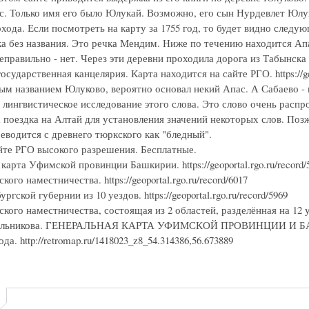
с. Только имя его было Юлукай. Возможно, его сын Нурдевлет Юлу
хода. Если посмотреть на карту за 1755 год, то будет видно следу
ка без названия. Это речка Мендим. Ниже по течению находится Ап
еправильно - нет. Через эти деревни проходила дорога из Табынска
осударственная канцелярия. Карта находится на сайте РГО. https://ge
ым названием Юлуково, вероятно основал некий Апас. А Сабаево -
 лингвистическое исследование этого слова. Это слово очень расп
 поездка на Алтай для установления значений некоторых слов. Поз
еводится с древнего тюркского как "бледный".
йте РГО высокого разрешения. Бесплатные.
карта Уфимской провинции Башкирии. https://geoportal.rgo.ru/record/
ого наместничества. https://geoportal.rgo.ru/record/6017
гской губернии из 10 уездов. https://geoportal.rgo.ru/record/5969
ого наместничества, состоящая из 2 областей, разделённая на 12 уездо
ильникова. ГЕНЕРАЛЬНАЯ КАРТА УФИМСКОЙ ПРОВИНЦИИ И БАШКИРИ
да. http://retromap.ru/1418023_z8_54.314386,56.673889