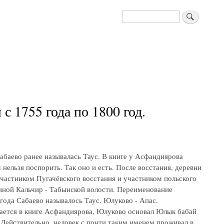
Поиск
 1755 года по 1800 год.
абаево ранее называлась Таус. В книге у Асфандиярова
нельзя поспорить. Так оно и есть. После восстания, деревни
частником Пугачёвского восстания и участником польского
иной Кальчир - Табынской волости. Переименование
 года Сабаево называлось Таус. Юлуково - Апас.
ается в книге Асфандиярова, Юлуково основал Юлык бабай
 Действительно, человек с почти таким именем проживал в