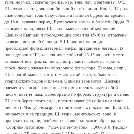
этич. нормах, сюжеты произв. нар. т-ва, лит. фрагменты. Отд.
Ш. охватывают довольно большой ист. период. Напр., Ш. рода
айле содержит трактовку событий начиная с древних времен
до 18 в., включая период Булгарского гос-ва и Золотой Орды. В
кыпсакских родовых Ш. эпоха кыпсакских объединений
(Дешт- и Кыпчак) и последующие события 15-16 вв. отражены
в связи с историей башкир. В Ш. ранних периодов
преобладает фольк. материал: мифы, предания и легенды. В
последующих Ш., касающихся событий 13-15 вв., осн. место
занимают ист. факты, иногда встречаются сюжеты героич.
эпоса, песен, элементы обрядового фольклора. Таковы, напр.,
Ш. карагай-кыпсакского, тамьян-катайского, табынского,
усерганского родов и племен. Один из вариантов "Шежере
племени усерган" написан в стихах и представляет собой
письм. поэтич. пам. Своеобразно по форме, структуре и стилю
Ш. ялан-бурзянского рода, представляющее собой памятное
письмо ("Мэктyб телмэре") от поколения к поколению. Баш. Ш.
опирается и на традиции Ш. тюрк., монгольских, араб. и
иранских народов, особенно на такие книжные образцы, как
"Сборник летописей" ("Жэмэиг эт-тэуарих", 1300-1310) Рашид-
ад-адина, "Тюркские шежере" ("Шэжэрэ-и тэрк", 17 в.)