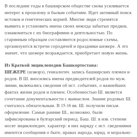
В последние годы в башкирском обществе снова усиливается
интерес к прошлому и былым событиям. Идет активный поиск
истоков и генетических корней. Многие люди стремятся
выявить и установить имена своих некогда забытых предков,
ознакомиться с их биографиями и деятельностью. По
старинным образцам составляются родословные схемы,
организуются встречи сородичей и праздники шежере. А это
значит, что шежере возраждается, приобретает новую жизнь.
Из Краткой энциклопедии Башкортостана:
ШЕЖЕРЕ
(шэжэрэ), генеалогич. запись башкирских племен и
родов. В Ш. вносились имена предводителей родов по муж.
линии, включались сведения об ист. событиях, о важнейших
фактах жизни родов и племен. Особенностью Ш. является
сочетание документальности с вымыслом. Знание родовых Ш.
считалось обязательным. В 15-16 вв. Ш. получили письм.
оформление. Самые ранние Ш., возможно, были
зафиксированы в булгарский период. Баш. Ш. в изв. степени
носят энциклопедич. характер: в них наряду с ист. сведениями
имеются сообщения о быте, нравах народа, юрид. и морально-