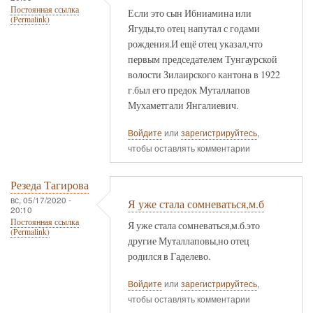
Постоянная ссылка
Если это сын Ибниамина или
(Permalink)
Ягуды,то отец напутал с годами
рождения.И ещё отец указал,что
первым председателем Тунгаурской
волости Зилаирского кантона в 1922
г.был его предок Муталлапов
Мухаметгали Янгалиевич.
Войдите
или
зарегистрируйтесь
,
чтобы оставлять комментарии
Резеда Тагирова
вс, 05/17/2020 -
Я уже стала сомневаться,м.б
20:10
Постоянная ссылка
Я уже стала сомневаться,м.б.это
(Permalink)
другие Муталлаповы,но отец
родился в Гаделево.
Войдите
или
зарегистрируйтесь
,
чтобы оставлять комментарии