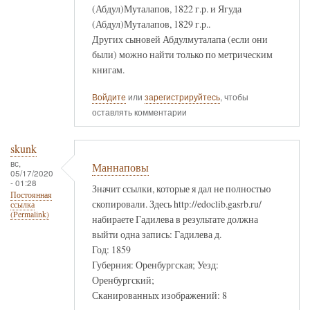
(Абдул)Муталапов, 1822 г.р. и Ягуда
(Абдул)Муталапов, 1829 г.р..
Других сыновей Абдулмуталапа (если они
были) можно найти только по метрическим
книгам.
Войдите
или
зарегистрируйтесь
, чтобы
оставлять комментарии
skunk
вс,
Маннаповы
05/17/2020
- 01:28
Значит ссылки, которые я дал не полностью
Постоянная
скопировали. Здесь http://edoclib.gasrb.ru/
ссылка
(Permalink)
набираете Гадилева в результате должна
выйти одна запись: Гадилева д.
Год: 1859
Губерния: Оренбургская; Уезд:
Оренбургский;
Сканированных изображений: 8