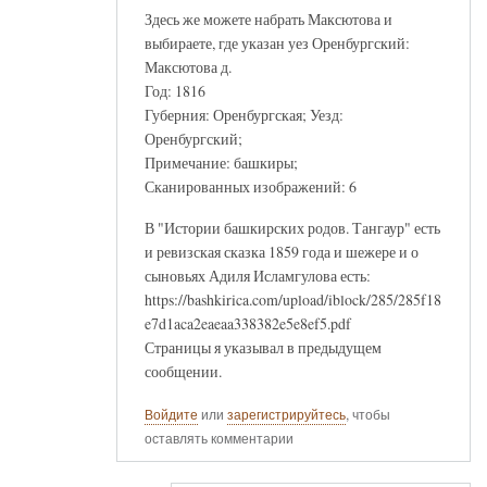
Здесь же можете набрать Максютова и
выбираете, где указан уез Оренбургский:
Максютова д.
Год: 1816
Губерния: Оренбургская; Уезд:
Оренбургский;
Примечание: башкиры;
Сканированных изображений: 6
В "Истории башкирских родов. Тангаур" есть
и ревизская сказка 1859 года и шежере и о
сыновьях Адиля Исламгулова есть:
https://bashkirica.com/upload/iblock/285/285f18
e7d1aca2eaeaa338382e5e8ef5.pdf
Страницы я указывал в предыдущем
сообщении.
Войдите
или
зарегистрируйтесь
, чтобы
оставлять комментарии