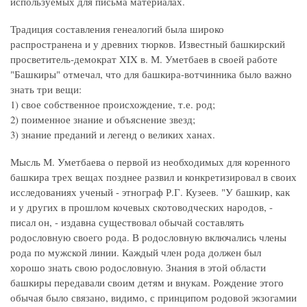
используемых для письма материалах.
Традиция составления генеалогий была широко
распространена и у древних тюрков. Известный башкирский
просветитель-демократ XIX в. М. Уметбаев в своей работе
"Башкиры" отмечал, что для башкира-вотчинника было важно
знать три вещи:
1) свое собственное происхождение, т.е. род;
2) поименное знание и объяснение звезд;
3) знание преданий и легенд о великих ханах.
Мысль М. Уметбаева о первой из необходимых для коренного
башкира трех вещах позднее развил и конкретизировал в своих
исследованиях ученый - этнограф Р.Г. Кузеев. "У башкир, как
и у других в прошлом кочевых скотоводческих народов, -
писал он, - издавна существовал обычай составлять
родословную своего рода. В родословную включались члены
рода по мужской линии. Каждый член рода должен был
хорошо знать свою родословную. Знания в этой области
башкиры передавали своим детям и внукам. Рождение этого
обычая было связано, видимо, с принципом родовой экзогамии