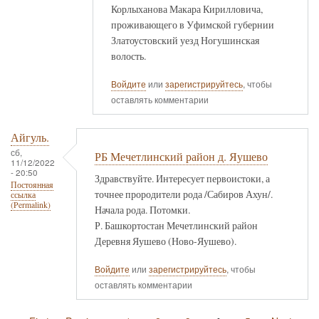
Корлыханова Макара Кирилловича,
проживающего в Уфимской губернии
Златоустовский уезд Ногушинская
волость.
Войдите
или
зарегистрируйтесь
, чтобы
оставлять комментарии
Айгуль.
сб,
РБ Мечетлинский район д. Яушево
11/12/2022
- 20:50
Здравствуйте. Интересует первоистоки, а
Постоянная
точнее прородители рода /Сабиров Ахун/.
ссылка
(Permalink)
Начала рода. Потомки.
Р. Башкортостан Мечетлинский район
Деревня Яушево (Ново-Яушево).
Войдите
или
зарегистрируйтесь
, чтобы
оставлять комментарии