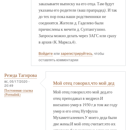
заказываете выписку на его отца. Там будут
указаны его родители (ваш прапрадед). И так
до тех пор пока ваши родственники не
соединятся. Жители д. Гаделево были
причислены к мечети д. Султангузино.
Запросы можно делать через ЗАГС или сразу
в архив (К. Маркса,4).
Войдите
или
зарегистрируйтесь
, чтобы
оставлять комментарии
Резеда Тагирова
вс, 05/17/2020 -
Мой отец говорил,что мой дед
20:49
Постоянная ссылка
Мой отец говорил,что мой дед,его
(Permalink)
отец преподавал в медресе.И
внезапно умер в 1930 г,в том же году
умер и его отец Нутфулла
Мухаметгалеевич.У моего деда были
две жены.И мой отец считает,что их