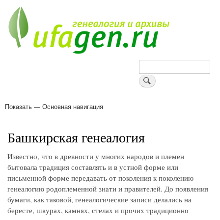
Перейти
к
основному
содержанию
Поиск
Показать — Основная навигация
Основная
навигация
Деревни
Форум
Поиск земляков
Татарские имена
Блоги
Войти
Поддержи Уфаген!
Башкирская генеалогия
Известно, что в древности у многих народов и племен
бытовала традиция составлять и в устной форме или
письменной форме передавать от поколения к поколению
генеалогию родоплеменной знати и правителей. До появления
бумаги, как таковой, генеалогические записи делались на
бересте, шкурах, камнях, стелах и прочих традиционно