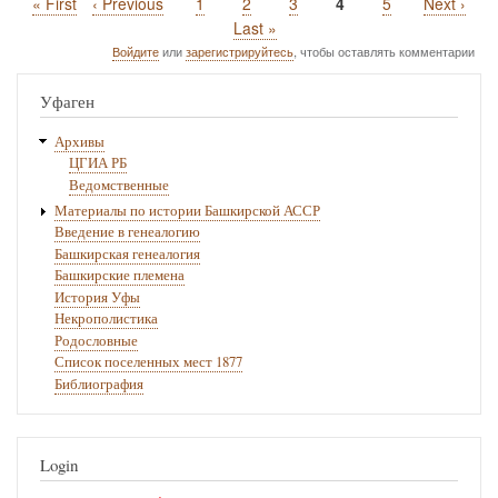
Первая
« First
Предыдущая
‹ Previous
Page
1
Page
2
Page
3
Текущая
4
Page
5
Следующ
Next ›
Нумерация
страница
страница
страница
страница
Последняя
Last »
страниц
страница
Войдите
или
зарегистрируйтесь
, чтобы оставлять комментарии
Уфаген
Архивы
ЦГИА РБ
Ведомственные
Материалы по истории Башкирской АССР
Введение в генеалогию
Башкирская генеалогия
Башкирские племена
История Уфы
Некрополистика
Родословные
Список поселенных мест 1877
Библиография
Login