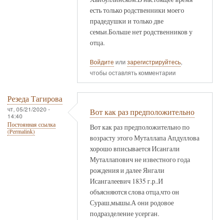
есть только родственники моего
прадедушки и только две
семьи.Больше нет родственников у
отца.
Войдите
или
зарегистрируйтесь
,
чтобы оставлять комментарии
Резеда Тагирова
чт, 05/21/2020 -
Вот как раз предположительно
14:40
Постоянная ссылка
Вот как раз предположительно по
(Permalink)
возрасту этого Муталлапа Апдуллова
хорошо вписывается Исангали
Муталлапович не известного года
рождения и далее Янгали
Исангалеевич 1835 г.р..И
объясняются слова отца,что он
Сураш,мышы.А они родовое
подразделение усерган.