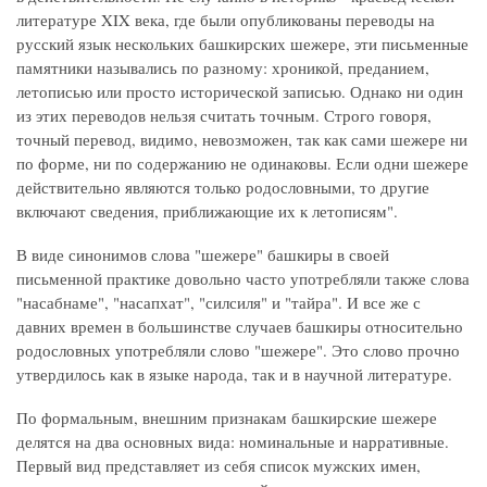
литературе XIX века, где были опубликованы переводы на
русский язык нескольких башкирских шежере, эти письменные
памятники назывались по разному: хроникой, преданием,
летописью или просто исторической записью. Однако ни один
из этих переводов нельзя считать точным. Строго говоря,
точный перевод, видимо, невозможен, так как сами шежере ни
по форме, ни по содержанию не одинаковы. Если одни шежере
действительно являются только родословными, то другие
включают сведения, приближающие их к летописям".
В виде синонимов слова "шежере" башкиры в своей
письменной практике довольно часто употребляли также слова
"насабнаме", "насапхат", "силсиля" и "тайра". И все же с
давних времен в большинстве случаев башкиры относительно
родословных употребляли слово "шежере". Это слово прочно
утвердилось как в языке народа, так и в научной литературе.
По формальным, внешним признакам башкирские шежере
делятся на два основных вида: номинальные и нарративные.
Первый вид представляет из себя список мужских имен,