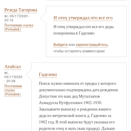
Резеда Тагирова
вс, 05/17/2020 -
И отец утверждал,что все его
20:15
Постоянная ссылка
И отец утверждал,что все его деды
(Permalink)
похоронены в Гаделево
Войдите
или
зарегистрируйтесь
,
чтобы оставлять комментарии
Атайсал
вс,
Гаделево
05/17/2020
- 20:38
Поиск нужно начинать от предка у которого
Постоянная
документально подтверждена дата рождения.
ссылка
(Permalink)
Допустим это ваш дед Муталлапов
Ахмадулла Нутфуллович 1902-1930.
Заказываете выписку о рождении вашего
деда из метрической книги д. Гаделево за
1902 год. В этой выписке будут указаны его
родители отец и мать (ваш прадед). Дальше