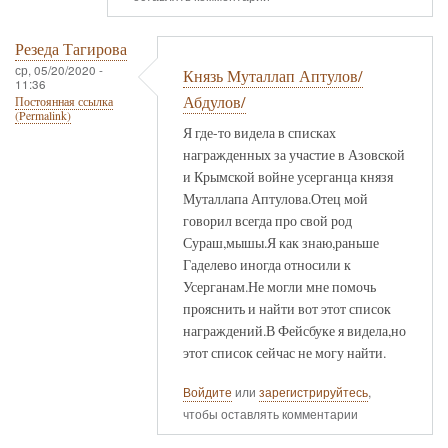
Резеда Тагирова
ср, 05/20/2020 -
Князь Муталлап Аптулов/
11:36
Абдулов/
Постоянная ссылка
(Permalink)
Я где-то видела в списках
награжденных за участие в Азовской
и Крымской войне усерганца князя
Муталлапа Аптулова.Отец мой
говорил всегда про свой род
Сураш,мышы.Я как знаю,раньше
Гаделево иногда относили к
Усерганам.Не могли мне помочь
прояснить и найти вот этот список
награждений.В Фейсбуке я видела,но
этот список сейчас не могу найти.
Войдите
или
зарегистрируйтесь
,
чтобы оставлять комментарии