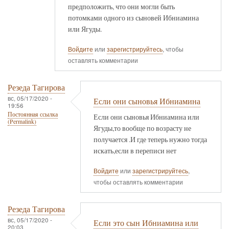
предположить, что они могли быть
потомками одного из сыновей Ибниамина
или Ягуды.
Войдите
или
зарегистрируйтесь
, чтобы
оставлять комментарии
Резеда Тагирова
вс, 05/17/2020 -
Если они сыновья Ибниамина
19:56
Постоянная ссылка
Если они сыновья Ибниамина или
(Permalink)
Ягуды,то вообще по возрасту не
получается .И где теперь нужно тогда
искать,если в переписи нет
Войдите
или
зарегистрируйтесь
,
чтобы оставлять комментарии
Резеда Тагирова
вс, 05/17/2020 -
Если это сын Ибниамина или
20:03