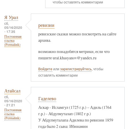
чтобы оставлять комментарии
Я Урал
сб,
ревизии
05/16/2020
- 17:35
ревизские сказки можно посмотреть на сайте
Постоянная
архива.
ссылка
(Permalink)
возможно понадобятся метрики, если что
пишите ural.khasyanov@yandex.ru
Войдите
или
зарегистрируйтесь
, чтобы
оставлять комментарии
Атайсал
сб,
Гаделево
05/16/2020
- 21:21
Аскар - Исламгул (1725 г.р.) – Адиль (1764
Постоянная
г.р.) - Абдулмуталап (1802 г.р.)
ссылка
(Permalink)
У Абдулмуталапа Адилева по ревизии 1859
года было 2 сына: Ибниамин