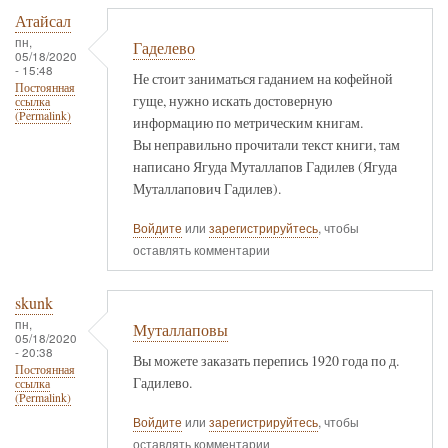
Атайсал
пн,
Гаделево
05/18/2020
- 15:48
Не стоит заниматься гаданием на кофейной
Постоянная
гуще, нужно искать достоверную
ссылка
(Permalink)
информацию по метрическим книгам.
Вы неправильно прочитали текст книги, там
написано Ягуда Муталлапов Гадилев (Ягуда
Муталлапович Гадилев).
Войдите
или
зарегистрируйтесь
, чтобы
оставлять комментарии
skunk
пн,
Муталлаповы
05/18/2020
- 20:38
Вы можете заказать перепись 1920 года по д.
Постоянная
Гадилево.
ссылка
(Permalink)
Войдите
или
зарегистрируйтесь
, чтобы
оставлять комментарии