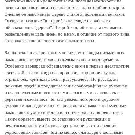
расположенных в хронологической последовательности по
разным направлениям и исходящих из одного общего корня.
Внешне он напоминает дерево с многочисленными ветками.
Отсюда и название "шежере", в переводе с арабского
обозначающее "дерево". Второй вид, обычно, также имеет
разветвленную цепь имен, но в нем, в отличие от первого вида,
содержатся еще и повествовательные тексты.
Башкирские шежере, как и многие другие виды письменных
памятников, подвергались тяжелым испытаниям времени.
Особенно варварски обращались с ними в первые десятилетия
советской власти, когда все прошлое, старинное огульно
отрицалось, критиковалось и разрушалось. По рассказам
пожилых людей, в тридцатые годы арабографичные рукописи
и старопечатные книги сотнями и тысячами вывозились из
деревень и сжигались. Те, кто уважал историю и дорожил
духовным наследием своих предков, закапывали письменные
памятники глубоко в землю или опускали на дно рек и озер.
Таким образом, вместе со старинными рукописями и
печатными книгами были сведены на нет сотни древних
родословных записей. Тем не менее, благодаря счастливым