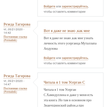
Войдите
или
зарегистрируйтесь
,
чтобы оставлять комментарии
Резеда Тагирова
чт, 05/21/2020 -
Вот я даже не знаю ,как мне
14:42
Постоянная ссылка
Вот я даже не знаю ,как мне узнать
(Permalink)
личность этого усерганца Муталлапа
Апдулова
Войдите
или
зарегистрируйтесь
,
чтобы оставлять комментарии
Резеда Тагирова
чт, 05/21/2020 -
Читала я 1 том Усерган С
14:47
Постоянная ссылка
Читала я 1 том Усерган
(Permalink)
С.Хамидуллина и даже у меня есть
эта книга .Но там в основном про
Зианчуринский район,а про