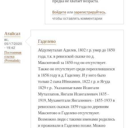
предка не хватает возраста.
Войдите
или
зарегистрируйтесь
,
чтобы оставлять комментарии
Атайсал
вс,
Гаделево
05/17/2020
- 19:42
Абдулмуталап Адилев, 1802 г.р. умер до 1850
Постоянная
года, т.к. в ревизской сказке по д.
ссылка
(Permalink)
Максютовой за 1850 год он отсутствует.
Также он отсутствует среди переселившихся
в 1858 году в д. Гаделеву. И у него было
только 2 сына Ибниамин, 1822 г.р. и Ягуда
1829 г.р.. Указанные вами Исангали
Муталлапов, Янгали Исангалеевич 1835 -
1919, Мухаметгали Янгалеевич - 1855-1933 в
ревизских сказках 1859 года по деревням
Максютово и Гаделево отсутствуют.
Возможно люди с такими именами родились
и проживали в Гаделево позже. Можно