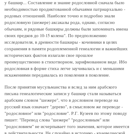
у башкир... Составление и знание родословной сначала было
необходимостью продиктованной обычаями патриархально -
родовых отношений. Наиболее точно и подробно знали
родословную (шежере) аксакалы рода, однако, согласно
обычаям, и рядовые башкиры должны были запоминать имена
своих предков до 10-15 колена". По предположению
исследователя, в древности башкиры - кочевники в целях
сохранения в памяти родоплеменной генеалогии и важнейших
исторических фактов излагали свое прошлое
преимущественно в стихотворном, зарифмованном виде. Ибо
родословная в форме стиха легче заучивалась и с меньшими
искажениями передавалась из поколения в поколение.
После принятия мусульманства и вслед за ним арабского
письма генеалогические записи у башкир стали называться
арабским словом "шежере", что в дословном переводе на
русский язык означает "дерево", в смысловом же переводе -
"родословное" или "родословие". Р.Г. Кузеев по этому поводу
пишет: "Перевод слова "шежере" "родословным" или
"родословием" не исчерпывает того значения, которое имеется
в действительности. Не случайно в историко - краеведческой