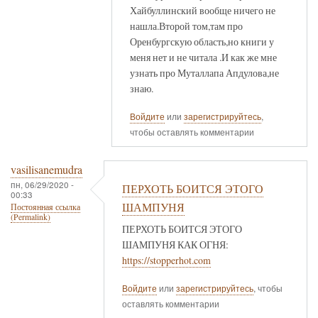
Хайбуллинский вообще ничего не
нашла.Второй том,там про
Оренбургскую область,но книги у
меня нет и не читала .И как же мне
узнать про Муталлапа Апдулова,не
знаю.
Войдите
или
зарегистрируйтесь
,
чтобы оставлять комментарии
vasilisanemudra
пн, 06/29/2020 -
ПЕРХОТЬ БОИТСЯ ЭТОГО
00:33
ШАМПУНЯ
Постоянная ссылка
(Permalink)
ПЕРХОТЬ БОИТСЯ ЭТОГО
ШАМПУНЯ КАК ОГНЯ:
https://stopperhot.com
Войдите
или
зарегистрируйтесь
, чтобы
оставлять комментарии