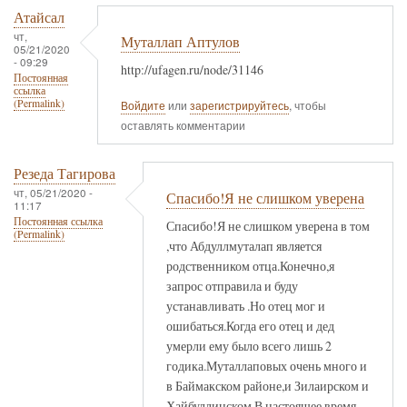
Атайсал
чт,
Муталлап Аптулов
05/21/2020
- 09:29
http://ufagen.ru/node/31146
Постоянная
ссылка
(Permalink)
Войдите
или
зарегистрируйтесь
, чтобы
оставлять комментарии
Резеда Тагирова
чт, 05/21/2020 -
Спасибо!Я не слишком уверена
11:17
Постоянная ссылка
Спасибо!Я не слишком уверена в том
(Permalink)
,что Абдуллмуталап является
родственником отца.Конечно,я
запрос отправила и буду
устанавливать .Но отец мог и
ошибаться.Когда его отец и дед
умерли ему было всего лишь 2
годика.Муталлаповых очень много и
в Баймакском районе,и Зилаирском и
Хайбуллинском.В настоящее время