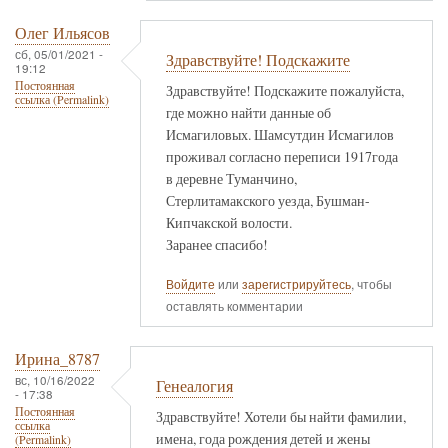
Олег Ильясов
сб, 05/01/2021 -
Здравствуйте! Подскажите
19:12
Постоянная
Здравствуйте! Подскажите пожалуйста,
ссылка (Permalink)
где можно найти данные об
Исмагиловых. Шамсутдин Исмагилов
проживал согласно переписи 1917года
в деревне Туманчино,
Стерлитамакского уезда, Бушман-
Кипчакской волости.
Заранее спасибо!
Войдите
или
зарегистрируйтесь
, чтобы
оставлять комментарии
Ирина_8787
вс, 10/16/2022
Генеалогия
- 17:38
Постоянная
Здравствуйте! Хотели бы найти фамилии,
ссылка
имена, года рождения детей и жены
(Permalink)