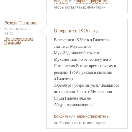
Войдите
или
зарегистрируйтесь
,
чтобы оставлять комментарии
Резеда Тагирова
пн, 05/18/2020 -
В переписи 1926 г.в д
09:33
Постоянная ссылка
В переписи 1926 г.в д.Гаделево
(Permalink)
значится Муталлапов
Мух.Ибд.,может быть ,это
Мухаметгали,но отчество у него
Янгалиевич.В тоже время почему в
ревизии 1859 г.указан начальник
д.Гаделево
,Оренбург.губернии,уезд.4,Башкирск
ого кантона ,3 юрты-Муталлапов
Ягуда Гаделевич,а не
Абдуллмуталлапович?
Войдите
или
зарегистрируйтесь
,
чтобы оставлять комментарии