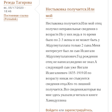
Резеда Тагирова
вс, 05/17/2020 -
Нестыковка получается.Или
18:46
мой
Постоянная ссылка
(Permalink)
Нестыковка получается.Или мой отец
получил неправильные сведения о
возрасте.Но у них ведь в то время
было по 2-3 жены и не может быть у
Абдулмуталлапа только 2 сына.Меня
интересует был ли сын Исангали
Абдуллмуталапович.Год рождения
отец не написал,видимо не знал.А
следующий сын уже Янгали
Исангалиевич-1835-1919.И по
возрасту никак не стыкуются
сведения отца.Кто-то лишний
получается..Все сведения,которые вы
мне здесь указали,я читала в книге
Хамидуллина
Войдите
или
зарегистрируйтесь
,