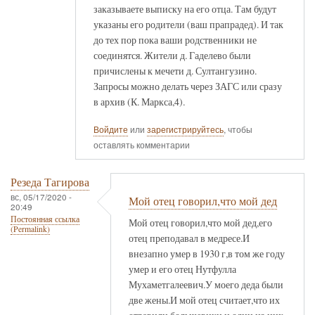
заказываете выписку на его отца. Там будут
указаны его родители (ваш прапрадед). И так
до тех пор пока ваши родственники не
соединятся. Жители д. Гаделево были
причислены к мечети д. Султангузино.
Запросы можно делать через ЗАГС или сразу
в архив (К. Маркса,4).
Войдите
или
зарегистрируйтесь
, чтобы
оставлять комментарии
Резеда Тагирова
вс, 05/17/2020 -
Мой отец говорил,что мой дед
20:49
Постоянная ссылка
Мой отец говорил,что мой дед,его
(Permalink)
отец преподавал в медресе.И
внезапно умер в 1930 г,в том же году
умер и его отец Нутфулла
Мухаметгалеевич.У моего деда были
две жены.И мой отец считает,что их