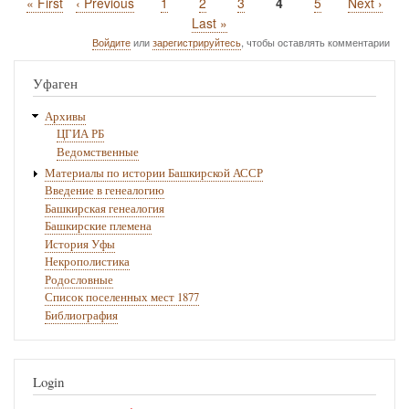
Первая
« First
Предыдущая
‹ Previous
Page
1
Page
2
Page
3
Текущая
4
Page
5
Следующ
Next ›
Нумерация
страница
страница
страница
страница
Последняя
Last »
страниц
страница
Войдите
или
зарегистрируйтесь
, чтобы оставлять комментарии
Уфаген
Архивы
ЦГИА РБ
Ведомственные
Материалы по истории Башкирской АССР
Введение в генеалогию
Башкирская генеалогия
Башкирские племена
История Уфы
Некрополистика
Родословные
Список поселенных мест 1877
Библиография
Login