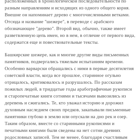
расположенных в хронологической последовательности по
разным направлениям и исходящих из одного общего корня.
Внешне он напоминает дерево с многочисленными ветками.
Отсюда и название "шежере", в переводе с арабского
обозначающее "дерево". Второй вид, обычно, также имеет
разветвленную цепь имен, но в нем, в отличие от первого вида,
содержатся еще и повествовательные тексты.
Башкирские шежере, как и многие другие виды письменных
памятников, подвергались тяжелым испытаниям времени.
Особенно варварски обращались с ними в первые десятилетия
советской власти, когда все прошлое, старинное огульно
отрицалось, критиковалось и разрушалось. По рассказам
пожилых людей, в тридцатые годы арабографичные рукописи
и старопечатные книги сотнями и тысячами вывозились из
деревень и сжигались. Те, кто уважал историю и дорожил
духовным наследием своих предков, закапывали письменные
памятники глубоко в землю или опускали на дно рек и озер.
Таким образом, вместе со старинными рукописями и
печатными книгами были сведены на нет сотни древних
родословных записей. Тем не менее, благодаря счастливым