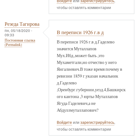
Войдите
или
зарегистрируйтесь
,
чтобы оставлять комментарии
Резеда Тагирова
пн, 05/18/2020 -
В переписи 1926 г.в д
09:33
Постоянная ссылка
В переписи 1926 г.в д.Гаделево
(Permalink)
значится Муталлапов
Мух.Ибд.,может быть ,это
Мухаметгали,но отчество у него
Янгалиевич.В тоже время почему в
ревизии 1859 г.указан начальник
д.Гаделево
,Оренбург.губернии,уезд.4,Башкирск
ого кантона ,3 юрты-Муталлапов
Ягуда Гаделевич,а не
Абдуллмуталлапович?
Войдите
или
зарегистрируйтесь
,
чтобы оставлять комментарии