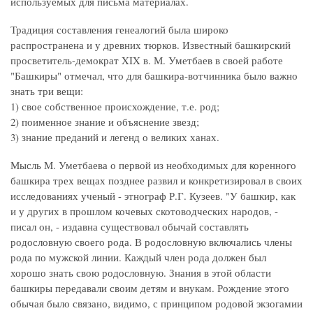
используемых для письма материалах.
Традиция составления генеалогий была широко
распространена и у древних тюрков. Известный башкирский
просветитель-демократ XIX в. М. Уметбаев в своей работе
"Башкиры" отмечал, что для башкира-вотчинника было важно
знать три вещи:
1) свое собственное происхождение, т.е. род;
2) поименное знание и объяснение звезд;
3) знание преданий и легенд о великих ханах.
Мысль М. Уметбаева о первой из необходимых для коренного
башкира трех вещах позднее развил и конкретизировал в своих
исследованиях ученый - этнограф Р.Г. Кузеев. "У башкир, как
и у других в прошлом кочевых скотоводческих народов, -
писал он, - издавна существовал обычай составлять
родословную своего рода. В родословную включались члены
рода по мужской линии. Каждый член рода должен был
хорошо знать свою родословную. Знания в этой области
башкиры передавали своим детям и внукам. Рождение этого
обычая было связано, видимо, с принципом родовой экзогамии