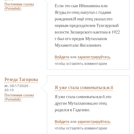
Постоянная ссылка
Если это сын Ибниамина или
(Permalink)
Ягуды,то отец напутал с годами
рождения.И ещё отец указал,что
первым председателем Тунгаурской
волости Зилаирского кантона в 1922
г.был его предок Муталлапов
Мухаметгали Янгалиевич.
Войдите
или
зарегистрируйтесь
,
чтобы оставлять комментарии
Резеда Тагирова
вс, 05/17/2020 -
Я уже стала сомневаться,м.б
20:10
Постоянная ссылка
Я уже стала сомневаться,м.б.это
(Permalink)
другие Муталлаповы,но отец
родился в Гаделево.
Войдите
или
зарегистрируйтесь
,
чтобы оставлять комментарии