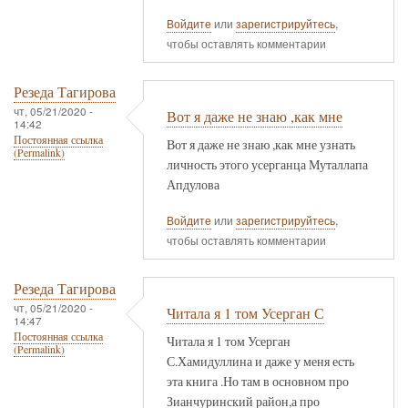
Войдите
или
зарегистрируйтесь
,
чтобы оставлять комментарии
Резеда Тагирова
чт, 05/21/2020 -
Вот я даже не знаю ,как мне
14:42
Постоянная ссылка
Вот я даже не знаю ,как мне узнать
(Permalink)
личность этого усерганца Муталлапа
Апдулова
Войдите
или
зарегистрируйтесь
,
чтобы оставлять комментарии
Резеда Тагирова
чт, 05/21/2020 -
Читала я 1 том Усерган С
14:47
Постоянная ссылка
Читала я 1 том Усерган
(Permalink)
С.Хамидуллина и даже у меня есть
эта книга .Но там в основном про
Зианчуринский район,а про