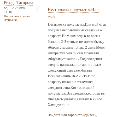
Резеда Тагирова
вс, 05/17/2020 -
Нестыковка получается.Или
18:46
мой
Постоянная ссылка
(Permalink)
Нестыковка получается.Или мой отец
получил неправильные сведения о
возрасте.Но у них ведь в то время
было по 2-3 жены и не может быть у
Абдулмуталлапа только 2 сына.Меня
интересует был ли сын Исангали
Абдуллмуталапович.Год рождения
отец не написал,видимо не знал.А
следующий сын уже Янгали
Исангалиевич-1835-1919.И по
возрасту никак не стыкуются
сведения отца.Кто-то лишний
получается..Все сведения,которые вы
мне здесь указали,я читала в книге
Хамидуллина
Войдите
или
зарегистрируйтесь
,