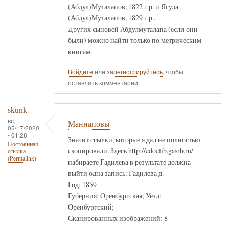
(Абдул)Муталапов, 1822 г.р. и Ягуда
(Абдул)Муталапов, 1829 г.р..
Других сыновей Абдулмуталапа (если они
были) можно найти только по метрическим
книгам.
Войдите
или
зарегистрируйтесь
, чтобы
оставлять комментарии
skunk
вс,
Маннаповы
05/17/2020
- 01:28
Значит ссылки, которые я дал не полностью
Постоянная
скопировали. Здесь http://edoclib.gasrb.ru/
ссылка
(Permalink)
набираете Гадилева в результате должна
выйти одна запись: Гадилева д.
Год: 1859
Губерния: Оренбургская; Уезд:
Оренбургский;
Сканированных изображений: 8