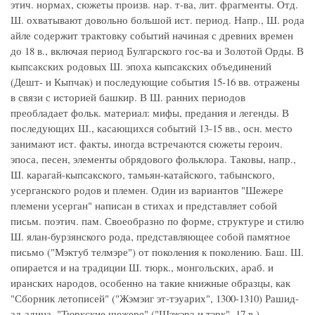
этич. нормах, сюжеты произв. нар. т-ва, лит. фрагменты. Отд.
Ш. охватывают довольно большой ист. период. Напр., Ш. рода
айле содержит трактовку событий начиная с древних времен
до 18 в., включая период Булгарского гос-ва и Золотой Орды. В
кыпсакских родовых Ш. эпоха кыпсакских объединений
(Дешт- и Кыпчак) и последующие события 15-16 вв. отражены
в связи с историей башкир. В Ш. ранних периодов
преобладает фольк. материал: мифы, предания и легенды. В
последующих Ш., касающихся событий 13-15 вв., осн. место
занимают ист. факты, иногда встречаются сюжеты героич.
эпоса, песен, элементы обрядового фольклора. Таковы, напр.,
Ш. карагай-кыпсакского, тамьян-катайского, табынского,
усерганского родов и племен. Один из вариантов "Шежере
племени усерган" написан в стихах и представляет собой
письм. поэтич. пам. Своеобразно по форме, структуре и стилю
Ш. ялан-бурзянского рода, представляющее собой памятное
письмо ("Мэктyб телмэре") от поколения к поколению. Баш. Ш.
опирается и на традиции Ш. тюрк., монгольских, араб. и
иранских народов, особенно на такие книжные образцы, как
"Сборник летописей" ("Жэмэиг эт-тэуарих", 1300-1310) Рашид-
ад-адина, "Тюркские шежере" ("Шэжэрэ-и тэрк", 17 в.)