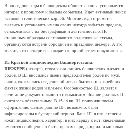
В последние годы в башкирском обществе снова усиливается
интерес к прошлому и былым событиям. Идет активный поиск
истоков и генетических корней. Многие люди стремятся
выявить и установить имена своих некогда забытых предков,
ознакомиться с их биографиями и деятельностью. По
старинным образцам составляются родословные схемы,
организуются встречи сородичей и праздники шежере. А это
значит, что шежере возраждается, приобретает новую жизнь.
Из Краткой энциклопедии Башкортостана:
ШЕЖЕРЕ
(шэжэрэ), генеалогич. запись башкирских племен и
родов. В Ш. вносились имена предводителей родов по муж.
линии, включались сведения об ист. событиях, о важнейших
фактах жизни родов и племен. Особенностью Ш. является
сочетание документальности с вымыслом. Знание родовых Ш.
считалось обязательным. В 15-16 вв. Ш. получили письм.
оформление. Самые ранние Ш., возможно, были
зафиксированы в булгарский период. Баш. Ш. в изв. степени
носят энциклопедич. характер: в них наряду с ист. сведениями
имеются сообщения о быте, нравах народа, юрид. и морально-