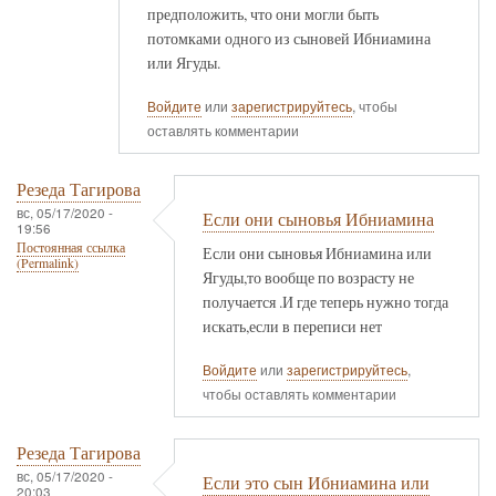
предположить, что они могли быть
потомками одного из сыновей Ибниамина
или Ягуды.
Войдите
или
зарегистрируйтесь
, чтобы
оставлять комментарии
Резеда Тагирова
вс, 05/17/2020 -
Если они сыновья Ибниамина
19:56
Постоянная ссылка
Если они сыновья Ибниамина или
(Permalink)
Ягуды,то вообще по возрасту не
получается .И где теперь нужно тогда
искать,если в переписи нет
Войдите
или
зарегистрируйтесь
,
чтобы оставлять комментарии
Резеда Тагирова
вс, 05/17/2020 -
Если это сын Ибниамина или
20:03