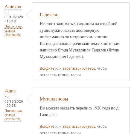
Атайсал
пн,
Гаделево
05/18/2020
- 15:48
Не стоит заниматься гаданием на кофейной
Постоянная
гуще, нужно искать достоверную
ссылка
(Permalink)
информацию по метрическим книгам.
Вы неправильно прочитали текст книги, там
написано Ягуда Муталлапов Гадилев (Ягуда
Муталлапович Гадилев).
Войдите
или
зарегистрируйтесь
, чтобы
оставлять комментарии
skunk
пн,
Муталлаповы
05/18/2020
- 20:38
Вы можете заказать перепись 1920 года по д.
Постоянная
Гадилево.
ссылка
(Permalink)
Войдите
или
зарегистрируйтесь
, чтобы
оставлять комментарии