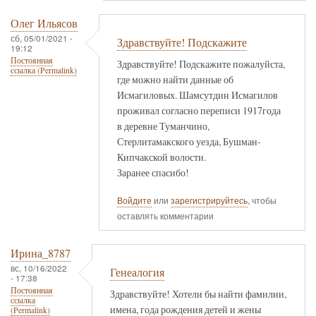
Олег Ильясов
сб, 05/01/2021 -
Здравствуйте! Подскажите
19:12
Постоянная
Здравствуйте! Подскажите пожалуйста,
ссылка (Permalink)
где можно найти данные об
Исмагиловых. Шамсутдин Исмагилов
проживал согласно переписи 1917года
в деревне Туманчино,
Стерлитамакского уезда, Бушман-
Кипчакской волости.
Заранее спасибо!
Войдите
или
зарегистрируйтесь
, чтобы
оставлять комментарии
Ирина_8787
вс, 10/16/2022
Генеалогия
- 17:38
Постоянная
Здравствуйте! Хотели бы найти фамилии,
ссылка
имена, года рождения детей и жены
(Permalink)