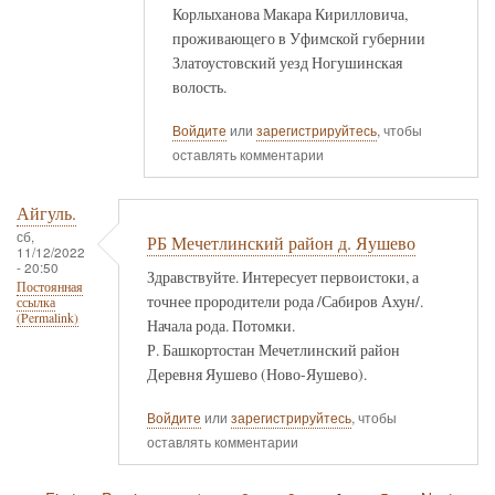
Корлыханова Макара Кирилловича,
проживающего в Уфимской губернии
Златоустовский уезд Ногушинская
волость.
Войдите
или
зарегистрируйтесь
, чтобы
оставлять комментарии
Айгуль.
сб,
РБ Мечетлинский район д. Яушево
11/12/2022
- 20:50
Здравствуйте. Интересует первоистоки, а
Постоянная
точнее прородители рода /Сабиров Ахун/.
ссылка
(Permalink)
Начала рода. Потомки.
Р. Башкортостан Мечетлинский район
Деревня Яушево (Ново-Яушево).
Войдите
или
зарегистрируйтесь
, чтобы
оставлять комментарии