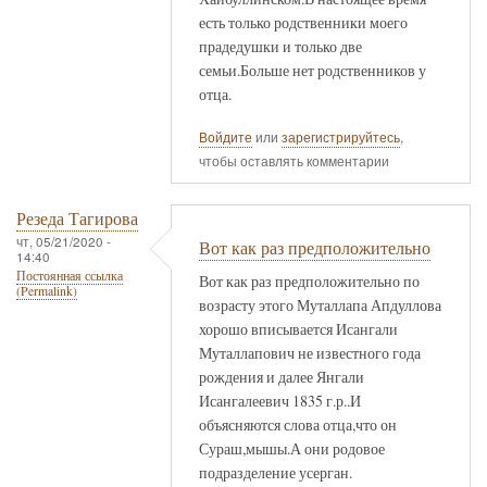
есть только родственники моего
прадедушки и только две
семьи.Больше нет родственников у
отца.
Войдите
или
зарегистрируйтесь
,
чтобы оставлять комментарии
Резеда Тагирова
чт, 05/21/2020 -
Вот как раз предположительно
14:40
Постоянная ссылка
Вот как раз предположительно по
(Permalink)
возрасту этого Муталлапа Апдуллова
хорошо вписывается Исангали
Муталлапович не известного года
рождения и далее Янгали
Исангалеевич 1835 г.р..И
объясняются слова отца,что он
Сураш,мышы.А они родовое
подразделение усерган.