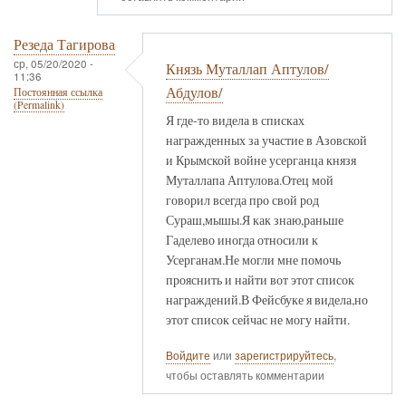
Резеда Тагирова
ср, 05/20/2020 -
Князь Муталлап Аптулов/
11:36
Абдулов/
Постоянная ссылка
(Permalink)
Я где-то видела в списках
награжденных за участие в Азовской
и Крымской войне усерганца князя
Муталлапа Аптулова.Отец мой
говорил всегда про свой род
Сураш,мышы.Я как знаю,раньше
Гаделево иногда относили к
Усерганам.Не могли мне помочь
прояснить и найти вот этот список
награждений.В Фейсбуке я видела,но
этот список сейчас не могу найти.
Войдите
или
зарегистрируйтесь
,
чтобы оставлять комментарии