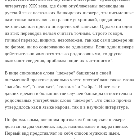
литературе XIX века, где были опубликованы переводы на
русский язык нескольких башкирских шежере, эти письменные
памятники назывались по разному: хроникой, преданием,
летописью или просто исторической записью. Однако ни один
из этих переводов нельзя считать точным. Строго говоря,
точный перевод, видимо, невозможен, так как сами шежере ни
по форме, ни по содержанию не одинаковы. Если одни шежере
действительно являются только родословными, то другие
включают сведения, приближающие их к летописям".
В виде синонимов слова "шежере" башкиры в своей
письменной практике довольно часто употребляли также слова
"насабнаме", "насапхат", "силсиля" и "тайра". И все же с
давних времен в большинстве случаев башкиры относительно
родословных употребляли слово "шежере". Это слово прочно
утвердилось как в языке народа, так и в научной литературе.
По формальным, внешним признакам башкирские шежере
делятся на два основных вида: номинальные и нарративные.
Первый вид представляет из себя список мужских имен,