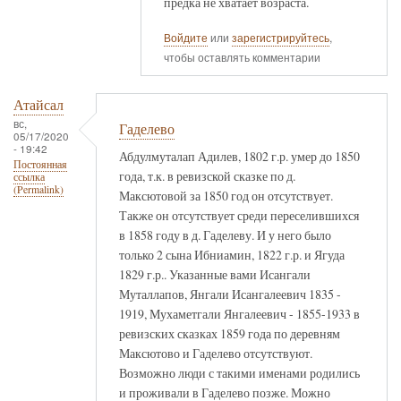
предка не хватает возраста.
Войдите
или
зарегистрируйтесь
,
чтобы оставлять комментарии
Атайсал
вс,
Гаделево
05/17/2020
- 19:42
Абдулмуталап Адилев, 1802 г.р. умер до 1850
Постоянная
года, т.к. в ревизской сказке по д.
ссылка
(Permalink)
Максютовой за 1850 год он отсутствует.
Также он отсутствует среди переселившихся
в 1858 году в д. Гаделеву. И у него было
только 2 сына Ибниамин, 1822 г.р. и Ягуда
1829 г.р.. Указанные вами Исангали
Муталлапов, Янгали Исангалеевич 1835 -
1919, Мухаметгали Янгалеевич - 1855-1933 в
ревизских сказках 1859 года по деревням
Максютово и Гаделево отсутствуют.
Возможно люди с такими именами родились
и проживали в Гаделево позже. Можно