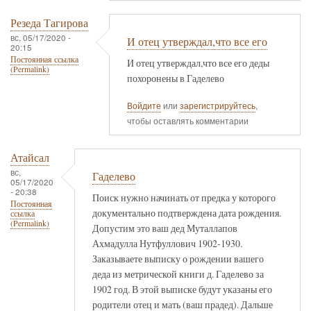
Резеда Тагирова
вс, 05/17/2020 -
И отец утверждал,что все его
20:15
Постоянная ссылка
И отец утверждал,что все его деды
(Permalink)
похоронены в Гаделево
Войдите
или
зарегистрируйтесь
,
чтобы оставлять комментарии
Атайсал
вс,
Гаделево
05/17/2020
- 20:38
Поиск нужно начинать от предка у которого
Постоянная
документально подтверждена дата рождения.
ссылка
(Permalink)
Допустим это ваш дед Муталлапов
Ахмадулла Нутфуллович 1902-1930.
Заказываете выписку о рождении вашего
деда из метрической книги д. Гаделево за
1902 год. В этой выписке будут указаны его
родители отец и мать (ваш прадед). Дальше