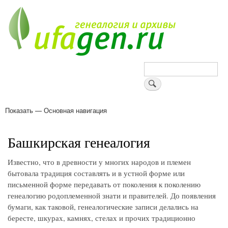
Перейти
к
основному
содержанию
Поиск
Показать — Основная навигация
Основная
навигация
Деревни
Форум
Поиск земляков
Татарские имена
Блоги
Войти
Поддержи Уфаген!
Башкирская генеалогия
Известно, что в древности у многих народов и племен
бытовала традиция составлять и в устной форме или
письменной форме передавать от поколения к поколению
генеалогию родоплеменной знати и правителей. До появления
бумаги, как таковой, генеалогические записи делались на
бересте, шкурах, камнях, стелах и прочих традиционно