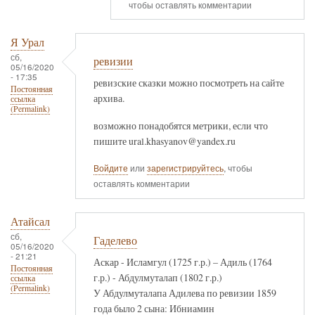
чтобы оставлять комментарии
Я Урал
сб,
ревизии
05/16/2020
- 17:35
ревизские сказки можно посмотреть на сайте
Постоянная
архива.
ссылка
(Permalink)
возможно понадобятся метрики, если что
пишите ural.khasyanov@yandex.ru
Войдите
или
зарегистрируйтесь
, чтобы
оставлять комментарии
Атайсал
сб,
Гаделево
05/16/2020
- 21:21
Аскар - Исламгул (1725 г.р.) – Адиль (1764
Постоянная
г.р.) - Абдулмуталап (1802 г.р.)
ссылка
(Permalink)
У Абдулмуталапа Адилева по ревизии 1859
года было 2 сына: Ибниамин