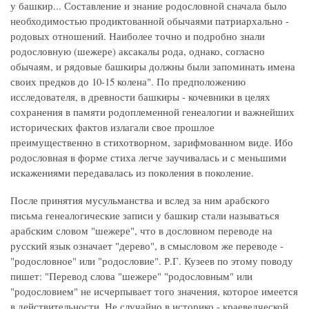
у башкир... Составление и знание родословной сначала было
необходимостью продиктованной обычаями патриархально -
родовых отношений. Наиболее точно и подробно знали
родословную (шежере) аксакалы рода, однако, согласно
обычаям, и рядовые башкиры должны были запоминать имена
своих предков до 10-15 колена". По предположению
исследователя, в древности башкиры - кочевники в целях
сохранения в памяти родоплеменной генеалогии и важнейших
исторических фактов излагали свое прошлое
преимущественно в стихотворном, зарифмованном виде. Ибо
родословная в форме стиха легче заучивалась и с меньшими
искажениями передавалась из поколения в поколение.
После принятия мусульманства и вслед за ним арабского
письма генеалогические записи у башкир стали называться
арабским словом "шежере", что в дословном переводе на
русский язык означает "дерево", в смысловом же переводе -
"родословное" или "родословие". Р.Г. Кузеев по этому поводу
пишет: "Перевод слова "шежере" "родословным" или
"родословием" не исчерпывает того значения, которое имеется
в действительности. Не случайно в историко - краеведческой