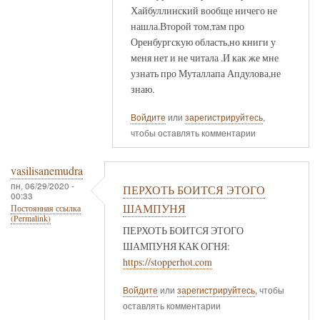
Хайбуллинский вообще ничего не
нашла.Второй том,там про
Оренбургскую область,но книги у
меня нет и не читала .И как же мне
узнать про Муталлапа Апдулова,не
знаю.
Войдите
или
зарегистрируйтесь
,
чтобы оставлять комментарии
vasilisanemudra
пн, 06/29/2020 -
ПЕРХОТЬ БОИТСЯ ЭТОГО
00:33
ШАМПУНЯ
Постоянная ссылка
(Permalink)
ПЕРХОТЬ БОИТСЯ ЭТОГО
ШАМПУНЯ КАК ОГНЯ:
https://stopperhot.com
Войдите
или
зарегистрируйтесь
, чтобы
оставлять комментарии