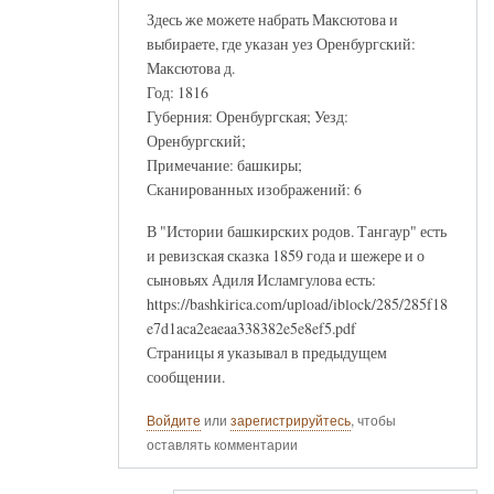
Здесь же можете набрать Максютова и
выбираете, где указан уез Оренбургский:
Максютова д.
Год: 1816
Губерния: Оренбургская; Уезд:
Оренбургский;
Примечание: башкиры;
Сканированных изображений: 6
В "Истории башкирских родов. Тангаур" есть
и ревизская сказка 1859 года и шежере и о
сыновьях Адиля Исламгулова есть:
https://bashkirica.com/upload/iblock/285/285f18
e7d1aca2eaeaa338382e5e8ef5.pdf
Страницы я указывал в предыдущем
сообщении.
Войдите
или
зарегистрируйтесь
, чтобы
оставлять комментарии