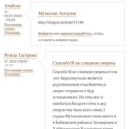
Атайсал
чт,
Муталлап Аптулов
05/21/2020
- 09:29
http://ufagen.ru/node/31146
Постоянная
ссылка
(Permalink)
Войдите
или
зарегистрируйтесь
, чтобы
оставлять комментарии
Резеда Тагирова
чт, 05/21/2020 -
Спасибо!Я не слишком уверена
11:17
Постоянная ссылка
Спасибо!Я не слишком уверена в том
(Permalink)
,что Абдуллмуталап является
родственником отца.Конечно,я
запрос отправила и буду
устанавливать .Но отец мог и
ошибаться.Когда его отец и дед
умерли ему было всего лишь 2
годика.Муталлаповых очень много и
в Баймакском районе,и Зилаирском и
Хайбуллинском.В настоящее время