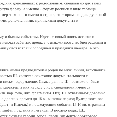
оздних дополнениях к родословным. специально для таких
угую форму, а именно - форму росписи в виде таблицы,
мер заглавного имени в строке, во втором - индивидуальный
ниями, дополнениями, приписками документа и
му и былым событиям. Идет активный поиск истоков и
х некогда забытых предков, ознакомиться с их биографиями и
низуются встречи сородичей и праздники шежере. А это
ились имена предводителей родов по муж. линии, включались
ностью Ш. является сочетание документальности с
ли письм. оформление. Самые ранние Ш., возможно, были
. характер: в них наряду с ист. сведениями имеются
зв. нар. т-ва, лит. фрагменты. Отд. Ш. охватывают довольно
с древних времен до 18 в., включая период Булгарского гос-
Дешт- и Кыпчак) и последующие события 15-16 вв. отражены
л: мифы, предания и легенды. В последующих Ш.,
аются сюжеты героич. эпоса, песен, элементы обрядового