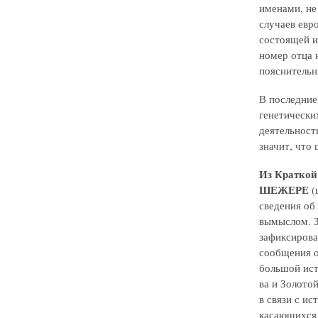
именами, не
случаев евр
состоящей и
номер отца 
пояснительн
В последние
генетически
деятельност
значит, что
Из Краткой
ШЕЖЕРЕ
(
сведения об
вымыслом. З
зафиксирова
сообщения о
большой ист.
ва и Золото
в связи с и
касающихся 