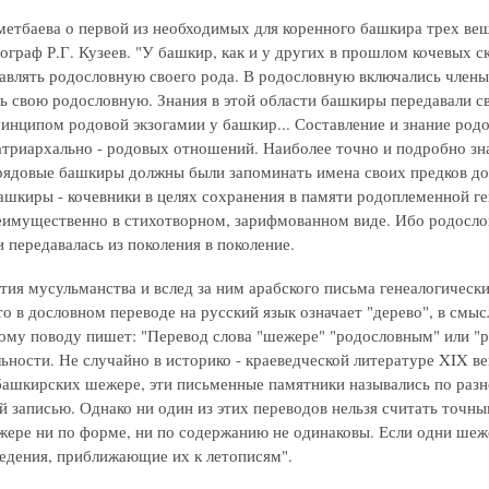
етбаева о первой из необходимых для коренного башкира трех веща
ограф Р.Г. Кузеев. "У башкир, как и у других в прошлом кочевых ск
авлять родословную своего рода. В родословную включались члены
ь свою родословную. Знания в этой области башкиры передавали св
ринципом родовой экзогамии у башкир... Составление и знание ро
триархально - родовых отношений. Наиболее точно и подробно зна
рядовые башкиры должны были запоминать имена своих предков до 
ашкиры - кочевники в целях сохранения в памяти родоплеменной ге
имущественно в стихотворном, зарифмованном виде. Ибо родослов
 передавалась из поколения в поколение.
тия мусульманства и вслед за ним арабского письма генеалогическ
о в дословном переводе на русский язык означает "дерево", в смыс
тому поводу пишет: "Перевод слова "шежере" "родословным" или "р
льности. Не случайно в историко - краеведческой литературе XIX в
башкирских шежере, эти письменные памятники назывались по разн
й записью. Однако ни один из этих переводов нельзя считать точны
жере ни по форме, ни по содержанию не одинаковы. Если одни шеж
едения, приближающие их к летописям".