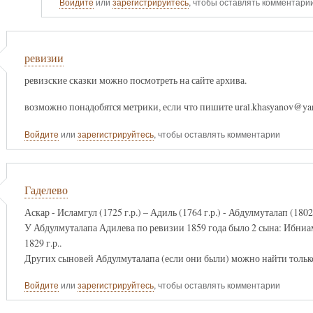
Войдите
или
зарегистрируйтесь
, чтобы оставлять комментари
ревизии
ревизские сказки можно посмотреть на сайте архива.
возможно понадобятся метрики, если что пишите ural.khasyanov@ya
Войдите
или
зарегистрируйтесь
, чтобы оставлять комментарии
Гаделево
Аскар - Исламгул (1725 г.р.) – Адиль (1764 г.р.) - Абдулмуталап (1802 
У Абдулмуталапа Адилева по ревизии 1859 года было 2 сына: Ибниам
1829 г.р..
Других сыновей Абдулмуталапа (если они были) можно найти тольк
Войдите
или
зарегистрируйтесь
, чтобы оставлять комментарии