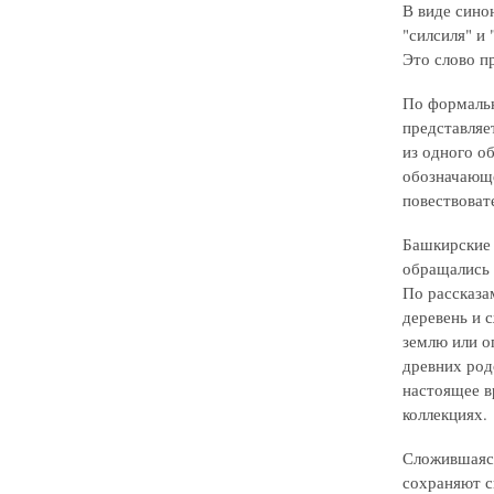
В виде сино
"силсиля" и
Это слово пр
По формальн
представляе
из одного о
обозначающе
повествоват
Башкирские 
обращались 
По рассказа
деревень и 
землю или о
древних род
настоящее в
коллекциях.
Сложившаяся
сохраняют с