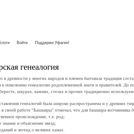
Перейти
к
основному
содержанию
Блоги
Войти
Поддержи Уфаген!
ская генеалогия
то в древности у многих народов и племен бытовала традиция сост
я к поколению генеалогию родоплеменной знати и правителей. До по
 бересте, шкурах, камнях, стелах и прочих традиционно используе
ставления генеалогий была широко распространена и у древних тю
 в своей работе "Башкиры" отмечал, что для башкира-вотчинника б
твенное происхождение, т.е. род;
 знание и объяснение звезд;
еданий и легенд о великих ханах.