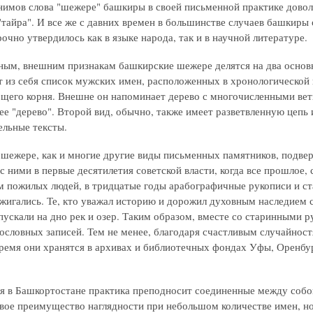
нимов слова "шежере" башкиры в своей письменной практике доволь
 "тайра". И все же с давних времен в большинстве случаев башкир
очно утвердилось как в языке народа, так и в научной литературе.
ым, внешним признакам башкирские шежере делятся на два основн
т из себя список мужских имен, расположенных в хронологической
бщего корня. Внешне он напоминает дерево с многочисленными ветк
е "дерево". Второй вид, обычно, также имеет разветвленную цепь и
ельные тексты.
шежере, как и многие другие виды письменных памятников, подве
с ними в первые десятилетия советской власти, когда все прошлое, 
м пожилых людей, в тридцатые годы арабографичные рукописи и ст
сжигались. Те, кто уважал историю и дорожил духовным наследием 
пускали на дно рек и озер. Таким образом, вместе со старинными 
ословных записей. Тем не менее, благодаря счастливым случайнос
ремя они хранятся в архивах и библиотечных фондах Уфы, Оренбург
 в Башкортостане практика преподносит соединенные между собо
вое преимущество наглядности при небольшом количестве имен, но 