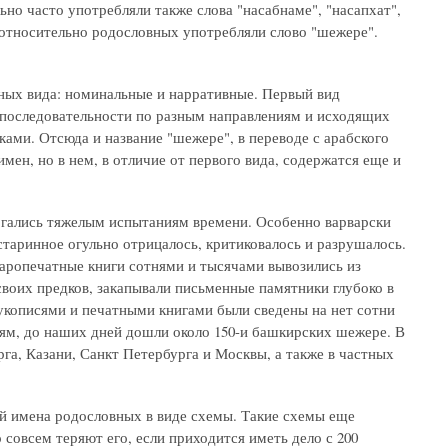
но часто употребляли также слова "насабнаме", "насапхат",
ы относительно родословных употребляли слово "шежере".
ых вида: номинальные и нарративные. Первый вид
 последовательности по разным направлениям и исходящих
ами. Отсюда и название "шежере", в переводе с арабского
мен, но в нем, в отличие от первого вида, содержатся еще и
ргались тяжелым испытаниям времени. Особенно варварски
старинное огульно отрицалось, критиковалось и разрушалось.
аропечатные книги сотнями и тысячами вывозились из
своих предков, закапывали письменные памятники глубоко в
рукописями и печатными книгами были сведены на нет сотни
тям, до наших дней дошли около 150-и башкирских шежере. В
а, Казани, Санкт Петербурга и Москвы, а также в частных
й имена родословных в виде схемы. Такие схемы еще
совсем теряют его, если приходится иметь дело с 200