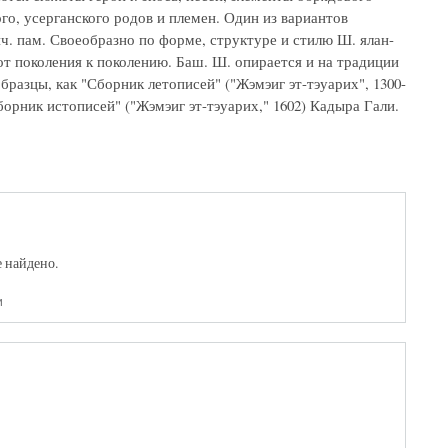
ого, усерганского родов и племен. Один из вариантов
ч. пам. Своеобразно по форме, структуре и стилю Ш. ялан-
от поколения к поколению. Баш. Ш. опирается и на традиции
бразцы, как "Сборник летописей" ("Жэмэиг эт-тэуарих", 1300-
борник истописей" ("Жэмэиг эт-тэуарих," 1602) Кадыра Гали.
е найдено.
и