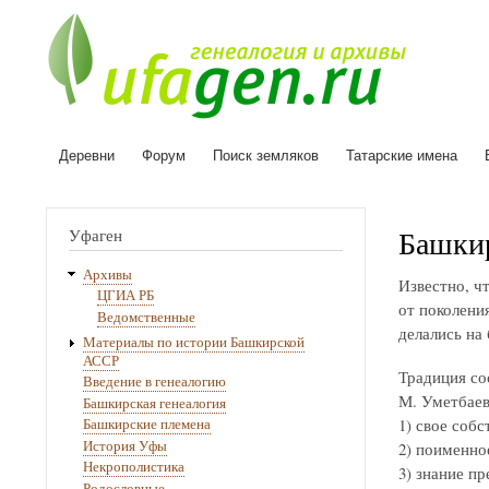
Деревни
Форум
Поиск земляков
Татарские имена
Основная
навигация
Башкир
Уфаген
Архивы
Известно, ч
ЦГИА РБ
от поколени
Ведомственные
делались на
Материалы по истории Башкирской
АССР
Традиция со
Введение в генеалогию
М. Уметбаев
Башкирская генеалогия
1) свое собс
Башкирские племена
История Уфы
2) поименное
Некрополистика
3) знание пр
Родословные