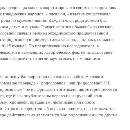
х позднее развил и конкретизировал в своих исследованиях
отоводческих народов, - писал он, - издавна существовал
 рода по мужской линии. Каждый член рода должен был
оим детям и внукам. Рождение этого обычая было связано,
дословной сначала было необходимостью продиктованной
ли родословную (шежере) аксакалы рода, однако, согласно
10-15 колена". По предположению исследователя, в
неалогии и важнейших исторических фактов излагали свое
ная в форме стиха легче заучивалась и с меньшими
ие записи у башкир стали называться арабским словом
ловом же переводе - "родословное" или "родословие". Р.Г.
одословием" не исчерпывает того значения, которое имеется
ека, где были опубликованы переводы на русский язык
ому: хроникой, преданием, летописью или просто
м. Строго говоря, точный перевод, видимо, невозможен, так
ере действительно являются только родословными, то другие