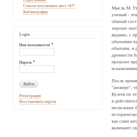
Список поселенных мест 1877
Мысль М. Ум
Библиография
ученый - этн
обычай сост
хорошо знат
Login
видимо, с п
обычаями па
Имя пользователя
обычаям, и 
древности б
прошлое пре
Пароль
искажениями
После приня
"шежере", чт
Кузеев по э
Регистрация
в действите
Восстановить пароль
нескольких 
историческо
как сами ше
включают св