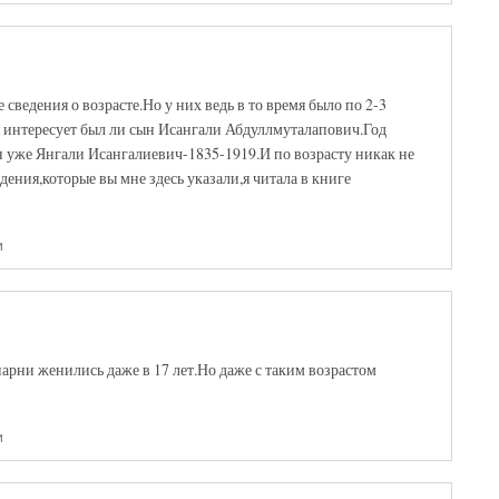
ведения о возрасте.Но у них ведь в то время было по 2-3
я интересует был ли сын Исангали Абдуллмуталапович.Год
 уже Янгали Исангалиевич-1835-1919.И по возрасту никак не
дения,которые вы мне здесь указали,я читала в книге
и
 парни женились даже в 17 лет.Но даже с таким возрастом
и