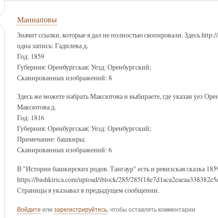
Маннаповы
Значит ссылки, которые я дал не полностью скопировали. Здесь http://
одна запись: Гадилева д.
Год: 1859
Губерния: Оренбургская; Уезд: Оренбургский;
Сканированных изображений: 8
Здесь же можете набрать Максютова и выбираете, где указан уез Оре
Максютова д.
Год: 1816
Губерния: Оренбургская; Уезд: Оренбургский;
Примечание: башкиры;
Сканированных изображений: 6
В "Истории башкирских родов. Тангаур" есть и ревизская сказка 185
https://bashkirica.com/upload/iblock/285/285f18e7d1aca2eaeaa338382e5
Страницы я указывал в предыдущем сообщении.
Войдите
или
зарегистрируйтесь
, чтобы оставлять комментарии