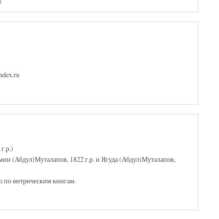
и
ndex.ru
г.р.)
ин (Абдул)Муталапов, 1822 г.р. и Ягуда (Абдул)Муталапов,
о по метрическим книгам.