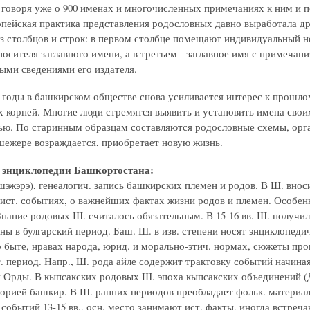
 говоря уже о 900 именах и многочисленных примечаниях к ним и п
опейская практика представления родословных давно выработала др
з столбцов и строк: в первом столбце помещают индивидуальный но
носителя заглавного имени, а в третьем - заглавное имя с примеча
ыми сведениями его издателя.
 годы в башкирском обществе снова усиливается интерес к прошло
х корней. Многие люди стремятся выявить и установить имена свои
ью. По старинным образцам составляются родословные схемы, орга
 шежере возраждается, приобретает новую жизнь.
 энциклопедии Башкортостана:
шэжэрэ), генеалогич. запись башкирских племен и родов. В Ш. внос
 ист. событиях, о важнейших фактах жизни родов и племен. Особен
нание родовых Ш. считалось обязательным. В 15-16 вв. Ш. получи
ны в булгарский период. Баш. Ш. в изв. степени носят энциклопедич
 быте, нравах народа, юрид. и морально-этич. нормах, сюжеты прои
 период. Напр., Ш. рода айле содержит трактовку событий начиная 
й Орды. В кыпсакских родовых Ш. эпоха кыпсакских объединений (
сторией башкир. В Ш. ранних периодов преобладает фольк. материа
событий 13-15 вв., осн. место занимают ист. факты, иногда встреч