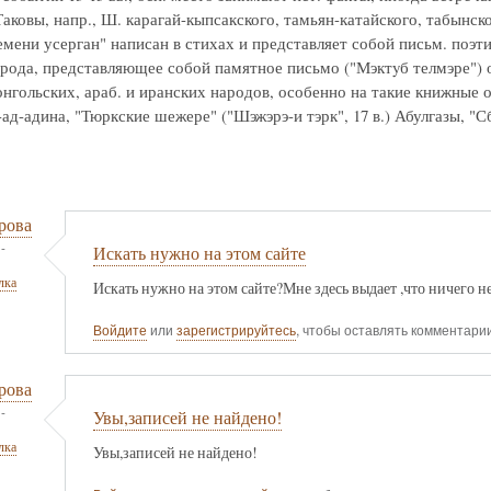
аковы, напр., Ш. карагай-кыпсакского, тамьян-катайского, табынск
мени усерган" написан в стихах и представляет собой письм. поэти
 рода, представляющее собой памятное письмо ("Мэктyб телмэре") 
нгольских, араб. и иранских народов, особенно на такие книжные о
ад-адина, "Тюркские шежере" ("Шэжэрэ-и тэрк", 17 в.) Абулгазы, "С
рова
-
Искать нужно на этом сайте
лка
Искать нужно на этом сайте?Мне здесь выдает ,что ничего н
Войдите
или
зарегистрируйтесь
, чтобы оставлять комментари
рова
-
Увы,записей не найдено!
лка
Увы,записей не найдено!