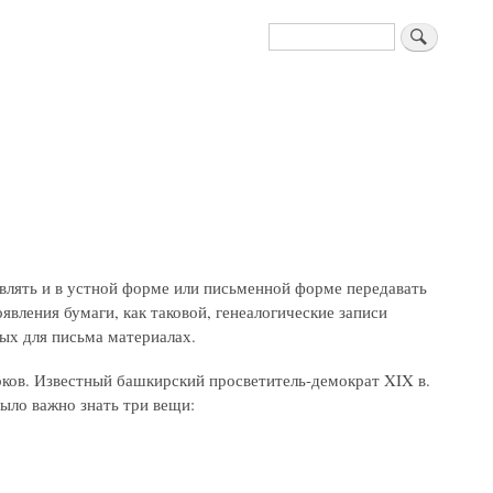
Поиск
авлять и в устной форме или письменной форме передавать
явления бумаги, как таковой, генеалогические записи
мых для письма материалах.
рков. Известный башкирский просветитель-демократ XIX в.
ыло важно знать три вещи: