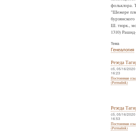
фольклора. Т
"Шежере пле
бурзянского
Ш. тюрк., мо
1310) Рашид-
Тема
Генеалогия
Резеда Таги
сб, 05/16/2020 
16:23
Постоянная ссы
(Permalink)
Резеда Таги
сб, 05/16/2020 
16:53
Постоянная ссы
(Permalink)