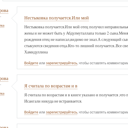
рова
-
Нестыковка получается.Или мой
лка
Нестыковка получается.Или мой отец получил неправильные с
жены и не может быть у Абдулмуталлапа только 2 сына.Мен
рождения отец не написал,видимо не знал.А следующий сын
стыкуются сведения отца.Кто-то лишний получается..Все све
Хамидуллина
Войдите
или
зарегистрируйтесь
, чтобы оставлять комментари
рова
-
Я считала по возрастам и в
лка
Я считала по возрастам и в книге указано и получается ,что
Исангали никуда не встраивается.
Войдите
или
зарегистрируйтесь
, чтобы оставлять комментари
рова