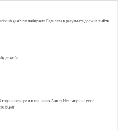
edoclib.gasrb.ru/ набираете Гадилева в результате должна выйти
нбургский:
9 года и шежере и о сыновьях Адиля Исламгулова есть:
e8ef5.pdf