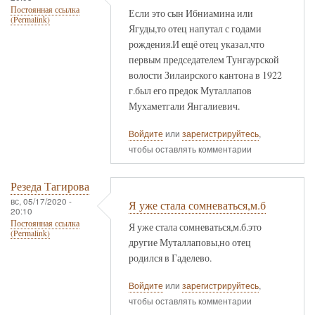
Постоянная ссылка
Если это сын Ибниамина или
(Permalink)
Ягуды,то отец напутал с годами
рождения.И ещё отец указал,что
первым председателем Тунгаурской
волости Зилаирского кантона в 1922
г.был его предок Муталлапов
Мухаметгали Янгалиевич.
Войдите
или
зарегистрируйтесь
,
чтобы оставлять комментарии
Резеда Тагирова
вс, 05/17/2020 -
Я уже стала сомневаться,м.б
20:10
Постоянная ссылка
Я уже стала сомневаться,м.б.это
(Permalink)
другие Муталлаповы,но отец
родился в Гаделево.
Войдите
или
зарегистрируйтесь
,
чтобы оставлять комментарии