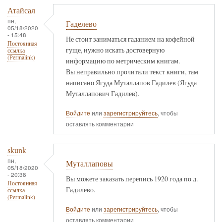
Атайсал
пн,
Гаделево
05/18/2020
- 15:48
Не стоит заниматься гаданием на кофейной
Постоянная
гуще, нужно искать достоверную
ссылка
(Permalink)
информацию по метрическим книгам.
Вы неправильно прочитали текст книги, там
написано Ягуда Муталлапов Гадилев (Ягуда
Муталлапович Гадилев).
Войдите
или
зарегистрируйтесь
, чтобы
оставлять комментарии
skunk
пн,
Муталлаповы
05/18/2020
- 20:38
Вы можете заказать перепись 1920 года по д.
Постоянная
Гадилево.
ссылка
(Permalink)
Войдите
или
зарегистрируйтесь
, чтобы
оставлять комментарии