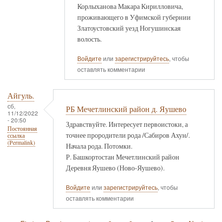
Корлыханова Макара Кирилловича,
проживающего в Уфимской губернии
Златоустовский уезд Ногушинская
волость.
Войдите
или
зарегистрируйтесь
, чтобы
оставлять комментарии
Айгуль.
сб,
РБ Мечетлинский район д. Яушево
11/12/2022
- 20:50
Здравствуйте. Интересует первоистоки, а
Постоянная
точнее прородители рода /Сабиров Ахун/.
ссылка
(Permalink)
Начала рода. Потомки.
Р. Башкортостан Мечетлинский район
Деревня Яушево (Ново-Яушево).
Войдите
или
зарегистрируйтесь
, чтобы
оставлять комментарии