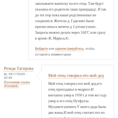
заказываете выписку на его отца. Там будут
указаны его родители (ваш прапрадед). И так
до тех пор пока ваши родственники не
соединятся. Жители д. Гаделево были
причислены к мечети д. Султангузино.
Запросы можно делать через ЗАГС или сразу
в архив (К. Маркса,4).
Войдите
или
зарегистрируйтесь
, чтобы
оставлять комментарии
Резеда Тагирова
вс, 05/17/2020 -
Мой отец говорил,что мой дед
20:49
Постоянная ссылка
Мой отец говорил,что мой дед,его
(Permalink)
отец преподавал в медресе.И
внезапно умер в 1930 г,в том же году
умер и его отец Нутфулла
Мухаметгалеевич.У моего деда были
две жены.И мой отец считает,что их