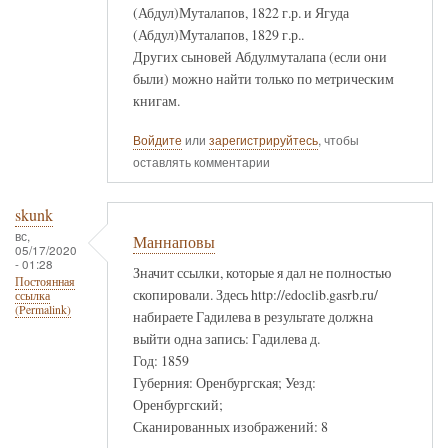
(Абдул)Муталапов, 1822 г.р. и Ягуда
(Абдул)Муталапов, 1829 г.р..
Других сыновей Абдулмуталапа (если они
были) можно найти только по метрическим
книгам.
Войдите
или
зарегистрируйтесь
, чтобы
оставлять комментарии
skunk
вс,
Маннаповы
05/17/2020
- 01:28
Значит ссылки, которые я дал не полностью
Постоянная
скопировали. Здесь http://edoclib.gasrb.ru/
ссылка
(Permalink)
набираете Гадилева в результате должна
выйти одна запись: Гадилева д.
Год: 1859
Губерния: Оренбургская; Уезд:
Оренбургский;
Сканированных изображений: 8