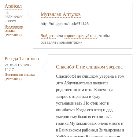
Атайсал
чт,
Муталлап Аптулов
05/21/2020
- 09:29
http://ufagen.ru/node/31146
Постоянная
ссылка
(Permalink)
Войдите
или
зарегистрируйтесь
, чтобы
оставлять комментарии
Резеда Тагирова
чт, 05/21/2020 -
Спасибо!Я не слишком уверена
11:17
Постоянная ссылка
Спасибо!Я не слишком уверена в том
(Permalink)
,что Абдуллмуталап является
родственником отца.Конечно,я
запрос отправила и буду
устанавливать .Но отец мог и
ошибаться.Когда его отец и дед
умерли ему было всего лишь 2
годика.Муталлаповых очень много и
в Баймакском районе,и Зилаирском и
Хайбуллинском.В настоящее время