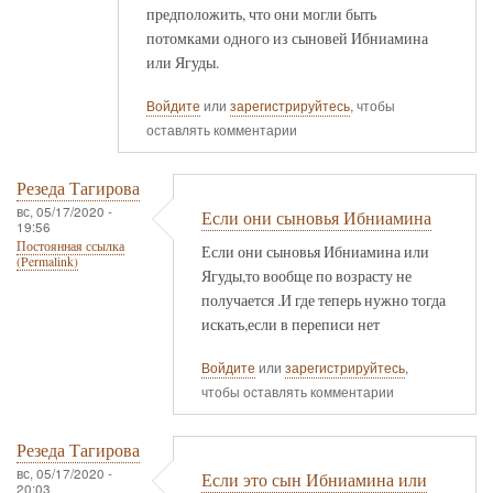
предположить, что они могли быть
потомками одного из сыновей Ибниамина
или Ягуды.
Войдите
или
зарегистрируйтесь
, чтобы
оставлять комментарии
Резеда Тагирова
вс, 05/17/2020 -
Если они сыновья Ибниамина
19:56
Постоянная ссылка
Если они сыновья Ибниамина или
(Permalink)
Ягуды,то вообще по возрасту не
получается .И где теперь нужно тогда
искать,если в переписи нет
Войдите
или
зарегистрируйтесь
,
чтобы оставлять комментарии
Резеда Тагирова
вс, 05/17/2020 -
Если это сын Ибниамина или
20:03