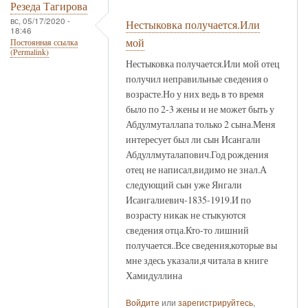
Резеда Тагирова
вс, 05/17/2020 -
Нестыковка получается.Или
18:46
мой
Постоянная ссылка
(Permalink)
Нестыковка получается.Или мой отец
получил неправильные сведения о
возрасте.Но у них ведь в то время
было по 2-3 жены и не может быть у
Абдулмуталлапа только 2 сына.Меня
интересует был ли сын Исангали
Абдуллмуталапович.Год рождения
отец не написал,видимо не знал.А
следующий сын уже Янгали
Исангалиевич-1835-1919.И по
возрасту никак не стыкуются
сведения отца.Кто-то лишний
получается..Все сведения,которые вы
мне здесь указали,я читала в книге
Хамидуллина
Войдите
или
зарегистрируйтесь
,