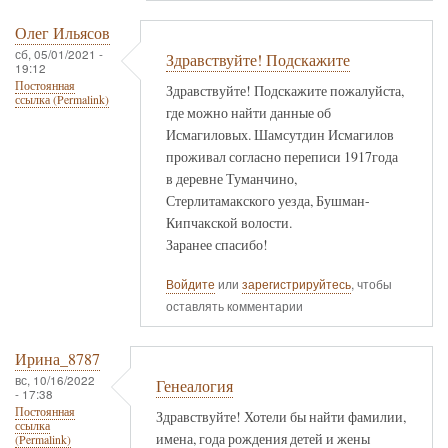
Олег Ильясов
сб, 05/01/2021 -
Здравствуйте! Подскажите
19:12
Постоянная
Здравствуйте! Подскажите пожалуйста,
ссылка (Permalink)
где можно найти данные об
Исмагиловых. Шамсутдин Исмагилов
проживал согласно переписи 1917года
в деревне Туманчино,
Стерлитамакского уезда, Бушман-
Кипчакской волости.
Заранее спасибо!
Войдите
или
зарегистрируйтесь
, чтобы
оставлять комментарии
Ирина_8787
вс, 10/16/2022
Генеалогия
- 17:38
Постоянная
Здравствуйте! Хотели бы найти фамилии,
ссылка
имена, года рождения детей и жены
(Permalink)