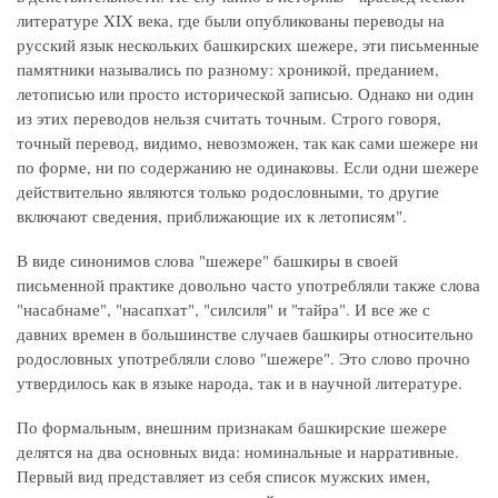
литературе XIX века, где были опубликованы переводы на
русский язык нескольких башкирских шежере, эти письменные
памятники назывались по разному: хроникой, преданием,
летописью или просто исторической записью. Однако ни один
из этих переводов нельзя считать точным. Строго говоря,
точный перевод, видимо, невозможен, так как сами шежере ни
по форме, ни по содержанию не одинаковы. Если одни шежере
действительно являются только родословными, то другие
включают сведения, приближающие их к летописям".
В виде синонимов слова "шежере" башкиры в своей
письменной практике довольно часто употребляли также слова
"насабнаме", "насапхат", "силсиля" и "тайра". И все же с
давних времен в большинстве случаев башкиры относительно
родословных употребляли слово "шежере". Это слово прочно
утвердилось как в языке народа, так и в научной литературе.
По формальным, внешним признакам башкирские шежере
делятся на два основных вида: номинальные и нарративные.
Первый вид представляет из себя список мужских имен,