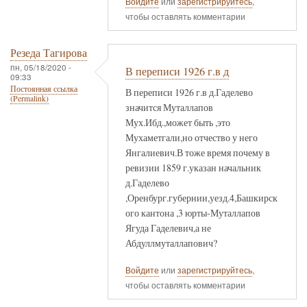
Войдите
или
зарегистрируйтесь
,
чтобы оставлять комментарии
Резеда Тагирова
пн, 05/18/2020 -
В переписи 1926 г.в д
09:33
Постоянная ссылка
В переписи 1926 г.в д.Гаделево
(Permalink)
значится Муталлапов
Мух.Ибд.,может быть ,это
Мухаметгали,но отчество у него
Янгалиевич.В тоже время почему в
ревизии 1859 г.указан начальник
д.Гаделево
,Оренбург.губернии,уезд.4,Башкирск
ого кантона ,3 юрты-Муталлапов
Ягуда Гаделевич,а не
Абдуллмуталлапович?
Войдите
или
зарегистрируйтесь
,
чтобы оставлять комментарии