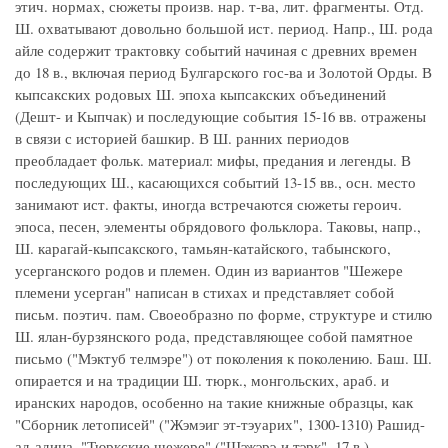
этич. нормах, сюжеты произв. нар. т-ва, лит. фрагменты. Отд.
Ш. охватывают довольно большой ист. период. Напр., Ш. рода
айле содержит трактовку событий начиная с древних времен
до 18 в., включая период Булгарского гос-ва и Золотой Орды. В
кыпсакских родовых Ш. эпоха кыпсакских объединений
(Дешт- и Кыпчак) и последующие события 15-16 вв. отражены
в связи с историей башкир. В Ш. ранних периодов
преобладает фольк. материал: мифы, предания и легенды. В
последующих Ш., касающихся событий 13-15 вв., осн. место
занимают ист. факты, иногда встречаются сюжеты героич.
эпоса, песен, элементы обрядового фольклора. Таковы, напр.,
Ш. карагай-кыпсакского, тамьян-катайского, табынского,
усерганского родов и племен. Один из вариантов "Шежере
племени усерган" написан в стихах и представляет собой
письм. поэтич. пам. Своеобразно по форме, структуре и стилю
Ш. ялан-бурзянского рода, представляющее собой памятное
письмо ("Мэктyб телмэре") от поколения к поколению. Баш. Ш.
опирается и на традиции Ш. тюрк., монгольских, араб. и
иранских народов, особенно на такие книжные образцы, как
"Сборник летописей" ("Жэмэиг эт-тэуарих", 1300-1310) Рашид-
ад-адина, "Тюркские шежере" ("Шэжэрэ-и тэрк", 17 в.)