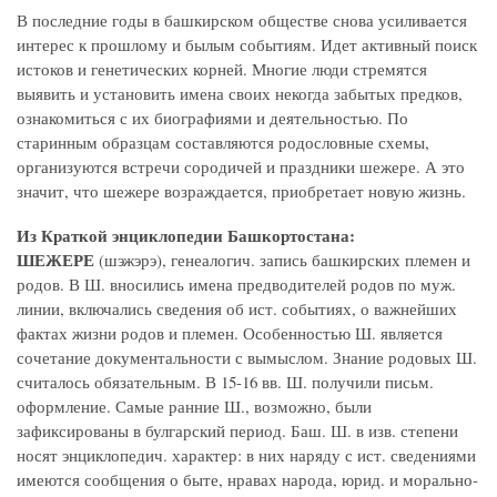
В последние годы в башкирском обществе снова усиливается
интерес к прошлому и былым событиям. Идет активный поиск
истоков и генетических корней. Многие люди стремятся
выявить и установить имена своих некогда забытых предков,
ознакомиться с их биографиями и деятельностью. По
старинным образцам составляются родословные схемы,
организуются встречи сородичей и праздники шежере. А это
значит, что шежере возраждается, приобретает новую жизнь.
Из Краткой энциклопедии Башкортостана:
ШЕЖЕРЕ
(шэжэрэ), генеалогич. запись башкирских племен и
родов. В Ш. вносились имена предводителей родов по муж.
линии, включались сведения об ист. событиях, о важнейших
фактах жизни родов и племен. Особенностью Ш. является
сочетание документальности с вымыслом. Знание родовых Ш.
считалось обязательным. В 15-16 вв. Ш. получили письм.
оформление. Самые ранние Ш., возможно, были
зафиксированы в булгарский период. Баш. Ш. в изв. степени
носят энциклопедич. характер: в них наряду с ист. сведениями
имеются сообщения о быте, нравах народа, юрид. и морально-