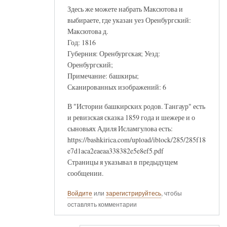
Здесь же можете набрать Максютова и
выбираете, где указан уез Оренбургский:
Максютова д.
Год: 1816
Губерния: Оренбургская; Уезд:
Оренбургский;
Примечание: башкиры;
Сканированных изображений: 6
В "Истории башкирских родов. Тангаур" есть
и ревизская сказка 1859 года и шежере и о
сыновьях Адиля Исламгулова есть:
https://bashkirica.com/upload/iblock/285/285f18
e7d1aca2eaeaa338382e5e8ef5.pdf
Страницы я указывал в предыдущем
сообщении.
Войдите
или
зарегистрируйтесь
, чтобы
оставлять комментарии