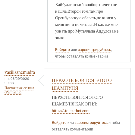
Хайбуллинский вообще ничего не
нашла.Второй том,там про
Оренбургскую область,но книги у
меня нет и не читала .И как же мне
узнать про Муталлапа Апдулова,не
знаю.
Войдите
или
зарегистрируйтесь
,
чтобы оставлять комментарии
vasilisanemudra
пн, 06/29/2020 -
ПЕРХОТЬ БОИТСЯ ЭТОГО
00:33
ШАМПУНЯ
Постоянная ссылка
(Permalink)
ПЕРХОТЬ БОИТСЯ ЭТОГО
ШАМПУНЯ КАК ОГНЯ:
https://stopperhot.com
Войдите
или
зарегистрируйтесь
, чтобы
оставлять комментарии