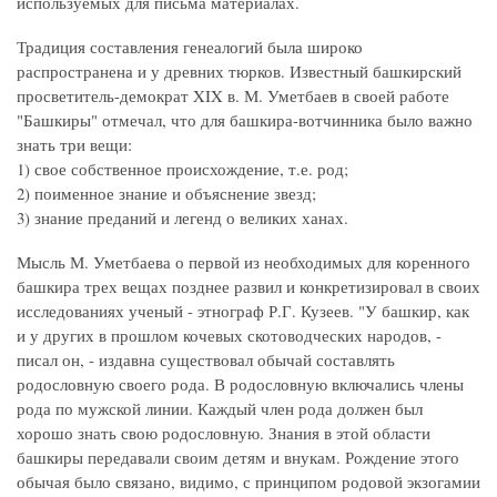
используемых для письма материалах.
Традиция составления генеалогий была широко
распространена и у древних тюрков. Известный башкирский
просветитель-демократ XIX в. М. Уметбаев в своей работе
"Башкиры" отмечал, что для башкира-вотчинника было важно
знать три вещи:
1) свое собственное происхождение, т.е. род;
2) поименное знание и объяснение звезд;
3) знание преданий и легенд о великих ханах.
Мысль М. Уметбаева о первой из необходимых для коренного
башкира трех вещах позднее развил и конкретизировал в своих
исследованиях ученый - этнограф Р.Г. Кузеев. "У башкир, как
и у других в прошлом кочевых скотоводческих народов, -
писал он, - издавна существовал обычай составлять
родословную своего рода. В родословную включались члены
рода по мужской линии. Каждый член рода должен был
хорошо знать свою родословную. Знания в этой области
башкиры передавали своим детям и внукам. Рождение этого
обычая было связано, видимо, с принципом родовой экзогамии