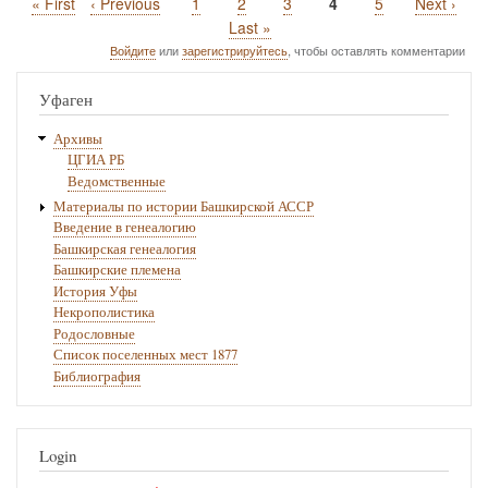
Первая
« First
Предыдущая
‹ Previous
Page
1
Page
2
Page
3
Текущая
4
Page
5
Следующ
Next ›
Нумерация
страница
страница
страница
страница
Последняя
Last »
страниц
страница
Войдите
или
зарегистрируйтесь
, чтобы оставлять комментарии
Уфаген
Архивы
ЦГИА РБ
Ведомственные
Материалы по истории Башкирской АССР
Введение в генеалогию
Башкирская генеалогия
Башкирские племена
История Уфы
Некрополистика
Родословные
Список поселенных мест 1877
Библиография
Login