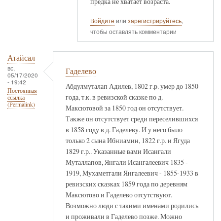
предка не хватает возраста.
Войдите
или
зарегистрируйтесь
,
чтобы оставлять комментарии
Атайсал
вс,
Гаделево
05/17/2020
- 19:42
Абдулмуталап Адилев, 1802 г.р. умер до 1850
Постоянная
года, т.к. в ревизской сказке по д.
ссылка
(Permalink)
Максютовой за 1850 год он отсутствует.
Также он отсутствует среди переселившихся
в 1858 году в д. Гаделеву. И у него было
только 2 сына Ибниамин, 1822 г.р. и Ягуда
1829 г.р.. Указанные вами Исангали
Муталлапов, Янгали Исангалеевич 1835 -
1919, Мухаметгали Янгалеевич - 1855-1933 в
ревизских сказках 1859 года по деревням
Максютово и Гаделево отсутствуют.
Возможно люди с такими именами родились
и проживали в Гаделево позже. Можно