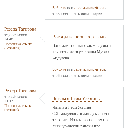
Войдите
или
зарегистрируйтесь
,
чтобы оставлять комментарии
Резеда Тагирова
чт, 05/21/2020 -
Вот я даже не знаю ,как мне
14:42
Постоянная ссылка
Вот я даже не знаю ,как мне узнать
(Permalink)
личность этого усерганца Муталлапа
Апдулова
Войдите
или
зарегистрируйтесь
,
чтобы оставлять комментарии
Резеда Тагирова
чт, 05/21/2020 -
Читала я 1 том Усерган С
14:47
Постоянная ссылка
Читала я 1 том Усерган
(Permalink)
С.Хамидуллина и даже у меня есть
эта книга .Но там в основном про
Зианчуринский район,а про