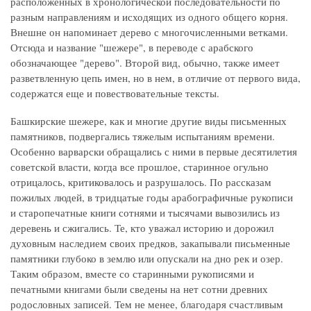
расположенных в хронологической последовательности по
разным направлениям и исходящих из одного общего корня.
Внешне он напоминает дерево с многочисленными ветками.
Отсюда и название "шежере", в переводе с арабского
обозначающее "дерево". Второй вид, обычно, также имеет
разветвленную цепь имен, но в нем, в отличие от первого вида,
содержатся еще и повествовательные тексты.
Башкирские шежере, как и многие другие виды письменных
памятников, подвергались тяжелым испытаниям времени.
Особенно варварски обращались с ними в первые десятилетия
советской власти, когда все прошлое, старинное огульно
отрицалось, критиковалось и разрушалось. По рассказам
пожилых людей, в тридцатые годы арабографичные рукописи
и старопечатные книги сотнями и тысячами вывозились из
деревень и сжигались. Те, кто уважал историю и дорожил
духовным наследием своих предков, закапывали письменные
памятники глубоко в землю или опускали на дно рек и озер.
Таким образом, вместе со старинными рукописями и
печатными книгами были сведены на нет сотни древних
родословных записей. Тем не менее, благодаря счастливым