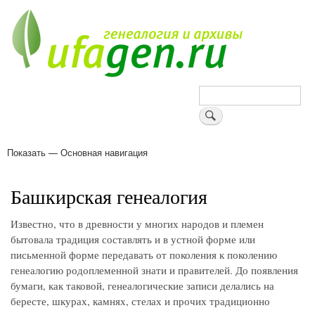
Перейти
к
основному
содержанию
Поиск
Показать — Основная навигация
Основная
навигация
Деревни
Форум
Поиск земляков
Татарские имена
Блоги
Войти
Поддержи Уфаген!
Башкирская генеалогия
Известно, что в древности у многих народов и племен
бытовала традиция составлять и в устной форме или
письменной форме передавать от поколения к поколению
генеалогию родоплеменной знати и правителей. До появления
бумаги, как таковой, генеалогические записи делались на
бересте, шкурах, камнях, стелах и прочих традиционно