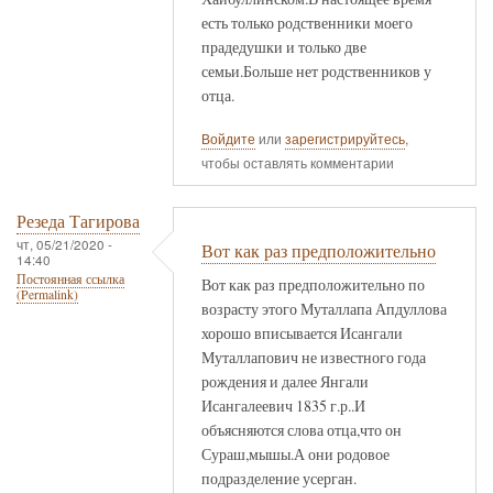
есть только родственники моего
прадедушки и только две
семьи.Больше нет родственников у
отца.
Войдите
или
зарегистрируйтесь
,
чтобы оставлять комментарии
Резеда Тагирова
чт, 05/21/2020 -
Вот как раз предположительно
14:40
Постоянная ссылка
Вот как раз предположительно по
(Permalink)
возрасту этого Муталлапа Апдуллова
хорошо вписывается Исангали
Муталлапович не известного года
рождения и далее Янгали
Исангалеевич 1835 г.р..И
объясняются слова отца,что он
Сураш,мышы.А они родовое
подразделение усерган.