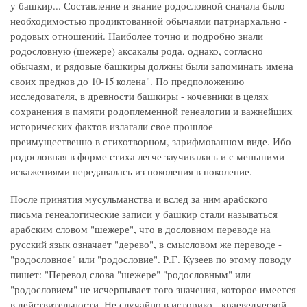
у башкир... Составление и знание родословной сначала было
необходимостью продиктованной обычаями патриархально -
родовых отношений. Наиболее точно и подробно знали
родословную (шежере) аксакалы рода, однако, согласно
обычаям, и рядовые башкиры должны были запоминать имена
своих предков до 10-15 колена". По предположению
исследователя, в древности башкиры - кочевники в целях
сохранения в памяти родоплеменной генеалогии и важнейших
исторических фактов излагали свое прошлое
преимущественно в стихотворном, зарифмованном виде. Ибо
родословная в форме стиха легче заучивалась и с меньшими
искажениями передавалась из поколения в поколение.
После принятия мусульманства и вслед за ним арабского
письма генеалогические записи у башкир стали называться
арабским словом "шежере", что в дословном переводе на
русский язык означает "дерево", в смысловом же переводе -
"родословное" или "родословие". Р.Г. Кузеев по этому поводу
пишет: "Перевод слова "шежере" "родословным" или
"родословием" не исчерпывает того значения, которое имеется
в действительности. Не случайно в историко - краеведческой