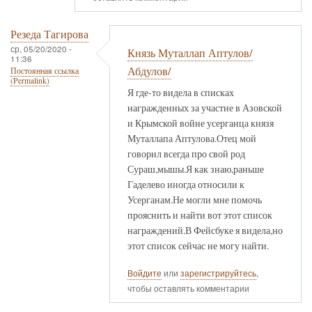
Резеда Тагирова
ср, 05/20/2020 -
Князь Муталлап Аптулов/
11:36
Абдулов/
Постоянная ссылка
(Permalink)
Я где-то видела в списках
награжденных за участие в Азовской
и Крымской войне усерганца князя
Муталлапа Аптулова.Отец мой
говорил всегда про свой род
Сураш,мышы.Я как знаю,раньше
Гаделево иногда относили к
Усерганам.Не могли мне помочь
прояснить и найти вот этот список
награждений.В Фейсбуке я видела,но
этот список сейчас не могу найти.
Войдите
или
зарегистрируйтесь
,
чтобы оставлять комментарии