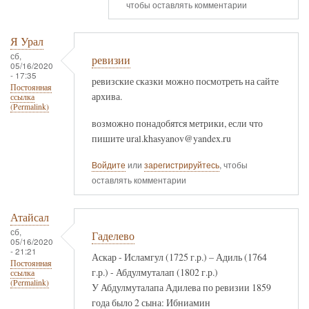
чтобы оставлять комментарии
Я Урал
сб,
ревизии
05/16/2020
- 17:35
ревизские сказки можно посмотреть на сайте
Постоянная
архива.
ссылка
(Permalink)
возможно понадобятся метрики, если что
пишите ural.khasyanov@yandex.ru
Войдите
или
зарегистрируйтесь
, чтобы
оставлять комментарии
Атайсал
сб,
Гаделево
05/16/2020
- 21:21
Аскар - Исламгул (1725 г.р.) – Адиль (1764
Постоянная
г.р.) - Абдулмуталап (1802 г.р.)
ссылка
(Permalink)
У Абдулмуталапа Адилева по ревизии 1859
года было 2 сына: Ибниамин