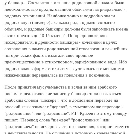
у башкир... Составление и знание родословной сначала было
необходимостью продиктованной обычаями патриархально -
родовых отношений. Наиболее точно и подробно знали
родословную (шежере) аксакалы рода, однако, согласно
обычаям, и рядовые башкиры должны были запоминать имена
своих предков до 10-15 колена". По предположению
исследователя, в древности башкиры - кочевники в целях
сохранения в памяти родоплеменной генеалогии и важнейших
исторических фактов излагали свое прошлое
преимущественно в стихотворном, зарифмованном виде. Ибо
родословная в форме стиха легче заучивалась и с меньшими
искажениями передавалась из поколения в поколение.
После принятия мусульманства и вслед за ним арабского
письма генеалогические записи у башкир стали называться
арабским словом "шежере", что в дословном переводе на
русский язык означает "дерево", в смысловом же переводе -
"родословное" или "родословие". Р.Г. Кузеев по этому поводу
пишет: "Перевод слова "шежере" "родословным" или
"родословием" не исчерпывает того значения, которое имеется
в действительности. Не случайно в историко - краеведческой