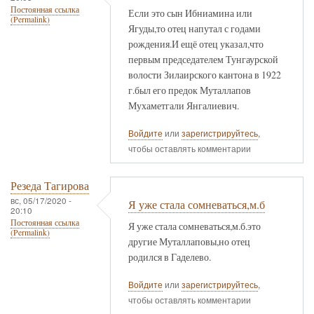
Постоянная ссылка
Если это сын Ибниамина или
(Permalink)
Ягуды,то отец напутал с годами
рождения.И ещё отец указал,что
первым председателем Тунгаурской
волости Зилаирского кантона в 1922
г.был его предок Муталлапов
Мухаметгали Янгалиевич.
Войдите
или
зарегистрируйтесь
,
чтобы оставлять комментарии
Резеда Тагирова
вс, 05/17/2020 -
Я уже стала сомневаться,м.б
20:10
Постоянная ссылка
Я уже стала сомневаться,м.б.это
(Permalink)
другие Муталлаповы,но отец
родился в Гаделево.
Войдите
или
зарегистрируйтесь
,
чтобы оставлять комментарии