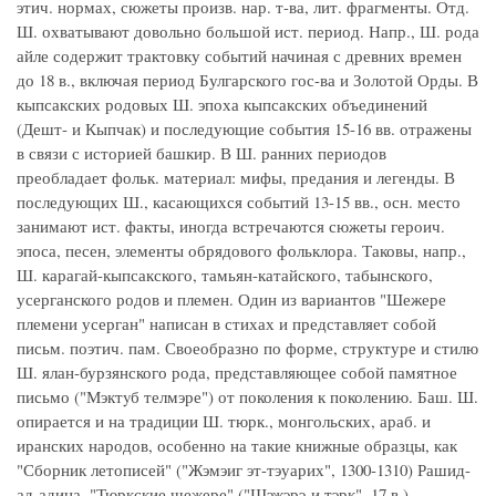
этич. нормах, сюжеты произв. нар. т-ва, лит. фрагменты. Отд.
Ш. охватывают довольно большой ист. период. Напр., Ш. рода
айле содержит трактовку событий начиная с древних времен
до 18 в., включая период Булгарского гос-ва и Золотой Орды. В
кыпсакских родовых Ш. эпоха кыпсакских объединений
(Дешт- и Кыпчак) и последующие события 15-16 вв. отражены
в связи с историей башкир. В Ш. ранних периодов
преобладает фольк. материал: мифы, предания и легенды. В
последующих Ш., касающихся событий 13-15 вв., осн. место
занимают ист. факты, иногда встречаются сюжеты героич.
эпоса, песен, элементы обрядового фольклора. Таковы, напр.,
Ш. карагай-кыпсакского, тамьян-катайского, табынского,
усерганского родов и племен. Один из вариантов "Шежере
племени усерган" написан в стихах и представляет собой
письм. поэтич. пам. Своеобразно по форме, структуре и стилю
Ш. ялан-бурзянского рода, представляющее собой памятное
письмо ("Мэктyб телмэре") от поколения к поколению. Баш. Ш.
опирается и на традиции Ш. тюрк., монгольских, араб. и
иранских народов, особенно на такие книжные образцы, как
"Сборник летописей" ("Жэмэиг эт-тэуарих", 1300-1310) Рашид-
ад-адина, "Тюркские шежере" ("Шэжэрэ-и тэрк", 17 в.)