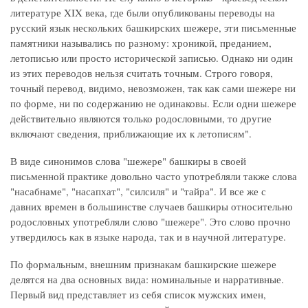
литературе XIX века, где были опубликованы переводы на
русский язык нескольких башкирских шежере, эти письменные
памятники назывались по разному: хроникой, преданием,
летописью или просто исторической записью. Однако ни один
из этих переводов нельзя считать точным. Строго говоря,
точный перевод, видимо, невозможен, так как сами шежере ни
по форме, ни по содержанию не одинаковы. Если одни шежере
действительно являются только родословными, то другие
включают сведения, приближающие их к летописям".
В виде синонимов слова "шежере" башкиры в своей
письменной практике довольно часто употребляли также слова
"насабнаме", "насапхат", "силсиля" и "тайра". И все же с
давних времен в большинстве случаев башкиры относительно
родословных употребляли слово "шежере". Это слово прочно
утвердилось как в языке народа, так и в научной литературе.
По формальным, внешним признакам башкирские шежере
делятся на два основных вида: номинальные и нарративные.
Первый вид представляет из себя список мужских имен,