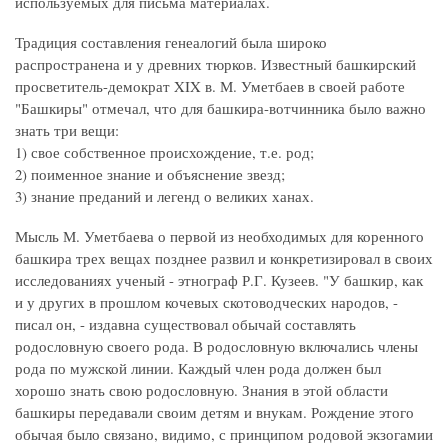
используемых для письма материалах.
Традиция составления генеалогий была широко
распространена и у древних тюрков. Известный башкирский
просветитель-демократ XIX в. М. Уметбаев в своей работе
"Башкиры" отмечал, что для башкира-вотчинника было важно
знать три вещи:
1) свое собственное происхождение, т.е. род;
2) поименное знание и объяснение звезд;
3) знание преданий и легенд о великих ханах.
Мысль М. Уметбаева о первой из необходимых для коренного
башкира трех вещах позднее развил и конкретизировал в своих
исследованиях ученый - этнограф Р.Г. Кузеев. "У башкир, как
и у других в прошлом кочевых скотоводческих народов, -
писал он, - издавна существовал обычай составлять
родословную своего рода. В родословную включались члены
рода по мужской линии. Каждый член рода должен был
хорошо знать свою родословную. Знания в этой области
башкиры передавали своим детям и внукам. Рождение этого
обычая было связано, видимо, с принципом родовой экзогамии