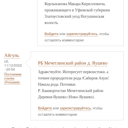
Корлыханова Макара Кирилловича,
проживающего в Уфимской губернии
Златоустовский уезд Ногушинская
волость.
Войдите
или
зарегистрируйтесь
, чтобы
оставлять комментарии
Айгуль.
сб,
РБ Мечетлинский район д. Яушево
11/12/2022
- 20:50
Здравствуйте. Интересует первоистоки, а
Постоянная
точнее прородители рода /Сабиров Ахун/.
ссылка
(Permalink)
Начала рода. Потомки.
Р. Башкортостан Мечетлинский район
Деревня Яушево (Ново-Яушево).
Войдите
или
зарегистрируйтесь
, чтобы
оставлять комментарии