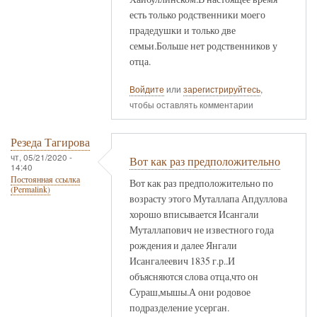
есть только родственники моего
прадедушки и только две
семьи.Больше нет родственников у
отца.
Войдите
или
зарегистрируйтесь
,
чтобы оставлять комментарии
Резеда Тагирова
чт, 05/21/2020 -
Вот как раз предположительно
14:40
Постоянная ссылка
Вот как раз предположительно по
(Permalink)
возрасту этого Муталлапа Апдуллова
хорошо вписывается Исангали
Муталлапович не известного года
рождения и далее Янгали
Исангалеевич 1835 г.р..И
объясняются слова отца,что он
Сураш,мышы.А они родовое
подразделение усерган.