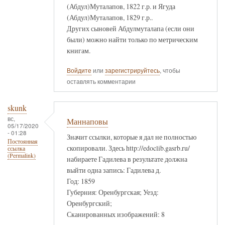
(Абдул)Муталапов, 1822 г.р. и Ягуда
(Абдул)Муталапов, 1829 г.р..
Других сыновей Абдулмуталапа (если они
были) можно найти только по метрическим
книгам.
Войдите
или
зарегистрируйтесь
, чтобы
оставлять комментарии
skunk
вс,
Маннаповы
05/17/2020
- 01:28
Значит ссылки, которые я дал не полностью
Постоянная
скопировали. Здесь http://edoclib.gasrb.ru/
ссылка
(Permalink)
набираете Гадилева в результате должна
выйти одна запись: Гадилева д.
Год: 1859
Губерния: Оренбургская; Уезд:
Оренбургский;
Сканированных изображений: 8