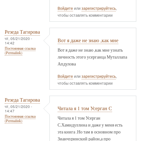
Войдите
или
зарегистрируйтесь
,
чтобы оставлять комментарии
Резеда Тагирова
чт, 05/21/2020 -
Вот я даже не знаю ,как мне
14:42
Постоянная ссылка
Вот я даже не знаю ,как мне узнать
(Permalink)
личность этого усерганца Муталлапа
Апдулова
Войдите
или
зарегистрируйтесь
,
чтобы оставлять комментарии
Резеда Тагирова
чт, 05/21/2020 -
Читала я 1 том Усерган С
14:47
Постоянная ссылка
Читала я 1 том Усерган
(Permalink)
С.Хамидуллина и даже у меня есть
эта книга .Но там в основном про
Зианчуринский район,а про