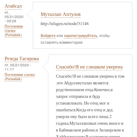
Атайсал
чт,
Муталлап Аптулов
05/21/2020
- 09:29
http://ufagen.ru/node/31146
Постоянная
ссылка
(Permalink)
Войдите
или
зарегистрируйтесь
, чтобы
оставлять комментарии
Резеда Тагирова
чт, 05/21/2020 -
Спасибо!Я не слишком уверена
11:17
Постоянная ссылка
Спасибо!Я не слишком уверена в том
(Permalink)
,что Абдуллмуталап является
родственником отца.Конечно,я
запрос отправила и буду
устанавливать .Но отец мог и
ошибаться.Когда его отец и дед
умерли ему было всего лишь 2
годика.Муталлаповых очень много и
в Баймакском районе,и Зилаирском и
Хайбуллинском.В настоящее время