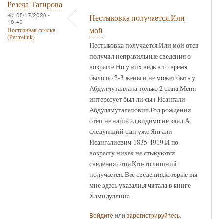
Резеда Тагирова
вс, 05/17/2020 -
Нестыковка получается.Или
18:46
мой
Постоянная ссылка
(Permalink)
Нестыковка получается.Или мой отец
получил неправильные сведения о
возрасте.Но у них ведь в то время
было по 2-3 жены и не может быть у
Абдулмуталлапа только 2 сына.Меня
интересует был ли сын Исангали
Абдуллмуталапович.Год рождения
отец не написал,видимо не знал.А
следующий сын уже Янгали
Исангалиевич-1835-1919.И по
возрасту никак не стыкуются
сведения отца.Кто-то лишний
получается..Все сведения,которые вы
мне здесь указали,я читала в книге
Хамидуллина
Войдите
или
зарегистрируйтесь
,