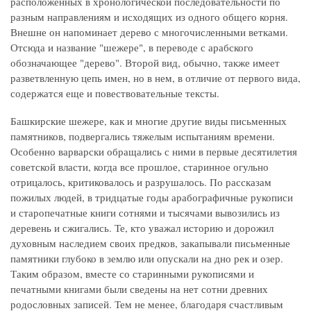
расположенных в хронологической последовательности по
разным направлениям и исходящих из одного общего корня.
Внешне он напоминает дерево с многочисленными ветками.
Отсюда и название "шежере", в переводе с арабского
обозначающее "дерево". Второй вид, обычно, также имеет
разветвленную цепь имен, но в нем, в отличие от первого вида,
содержатся еще и повествовательные тексты.
Башкирские шежере, как и многие другие виды письменных
памятников, подвергались тяжелым испытаниям времени.
Особенно варварски обращались с ними в первые десятилетия
советской власти, когда все прошлое, старинное огульно
отрицалось, критиковалось и разрушалось. По рассказам
пожилых людей, в тридцатые годы арабографичные рукописи
и старопечатные книги сотнями и тысячами вывозились из
деревень и сжигались. Те, кто уважал историю и дорожил
духовным наследием своих предков, закапывали письменные
памятники глубоко в землю или опускали на дно рек и озер.
Таким образом, вместе со старинными рукописями и
печатными книгами были сведены на нет сотни древних
родословных записей. Тем не менее, благодаря счастливым