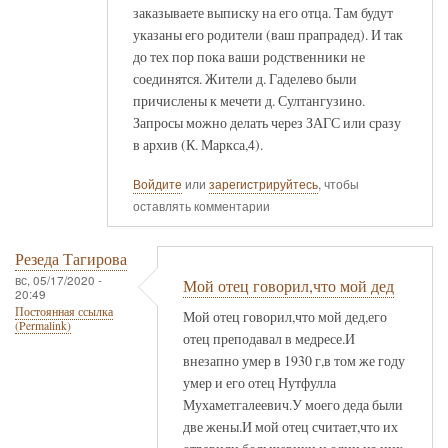
заказываете выписку на его отца. Там будут
указаны его родители (ваш прапрадед). И так
до тех пор пока ваши родственники не
соединятся. Жители д. Гаделево были
причислены к мечети д. Султангузино.
Запросы можно делать через ЗАГС или сразу
в архив (К. Маркса,4).
Войдите
или
зарегистрируйтесь
, чтобы
оставлять комментарии
Резеда Тагирова
вс, 05/17/2020 -
Мой отец говорил,что мой дед
20:49
Постоянная ссылка
Мой отец говорил,что мой дед,его
(Permalink)
отец преподавал в медресе.И
внезапно умер в 1930 г,в том же году
умер и его отец Нутфулла
Мухаметгалеевич.У моего деда были
две жены.И мой отец считает,что их