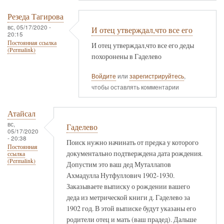
Резеда Тагирова
вс, 05/17/2020 -
И отец утверждал,что все его
20:15
Постоянная ссылка
И отец утверждал,что все его деды
(Permalink)
похоронены в Гаделево
Войдите
или
зарегистрируйтесь
,
чтобы оставлять комментарии
Атайсал
вс,
Гаделево
05/17/2020
- 20:38
Поиск нужно начинать от предка у которого
Постоянная
документально подтверждена дата рождения.
ссылка
(Permalink)
Допустим это ваш дед Муталлапов
Ахмадулла Нутфуллович 1902-1930.
Заказываете выписку о рождении вашего
деда из метрической книги д. Гаделево за
1902 год. В этой выписке будут указаны его
родители отец и мать (ваш прадед). Дальше