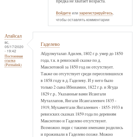
предка не хватает возраста.
Войдите
или
зарегистрируйтесь
,
чтобы оставлять комментарии
Атайсал
вс,
Гаделево
05/17/2020
- 19:42
Абдулмуталап Адилев, 1802 г.р. умер до 1850
Постоянная
года, т.к. в ревизской сказке по д.
ссылка
(Permalink)
Максютовой за 1850 год он отсутствует.
Также он отсутствует среди переселившихся
в 1858 году в д. Гаделеву. И у него было
только 2 сына Ибниамин, 1822 г.р. и Ягуда
1829 г.р.. Указанные вами Исангали
Муталлапов, Янгали Исангалеевич 1835 -
1919, Мухаметгали Янгалеевич - 1855-1933 в
ревизских сказках 1859 года по деревням
Максютово и Гаделево отсутствуют.
Возможно люди с такими именами родились
и проживали в Гаделево позже. Можно