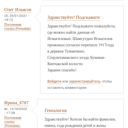
Олег Ильясов
сб, 05/01/2021 -
Здравствуйте! Подскажите
19:12
Постоянная
Здравствуйте! Подскажите пожалуйста,
ссылка (Permalink)
где можно найти данные об
Исмагиловых. Шамсутдин Исмагилов
проживал согласно переписи 1917года
в деревне Туманчино,
Стерлитамакского уезда, Бушман-
Кипчакской волости.
Заранее спасибо!
Войдите
или
зарегистрируйтесь
, чтобы
оставлять комментарии
Ирина_8787
вс, 10/16/2022
Генеалогия
- 17:38
Постоянная
Здравствуйте! Хотели бы найти фамилии,
ссылка
имена, года рождения детей и жены
(Permalink)