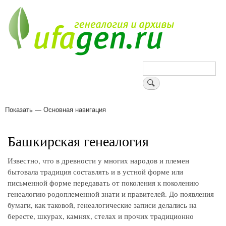
Перейти
к
основному
содержанию
Поиск
Показать — Основная навигация
Основная
навигация
Деревни
Форум
Поиск земляков
Татарские имена
Блоги
Войти
Поддержи Уфаген!
Башкирская генеалогия
Известно, что в древности у многих народов и племен
бытовала традиция составлять и в устной форме или
письменной форме передавать от поколения к поколению
генеалогию родоплеменной знати и правителей. До появления
бумаги, как таковой, генеалогические записи делались на
бересте, шкурах, камнях, стелах и прочих традиционно