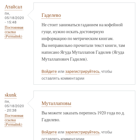
Атайсал
пн,
Гаделево
05/18/2020
- 15:48
Не стоит заниматься гаданием на кофейной
Постоянная
гуще, нужно искать достоверную
ссылка
(Permalink)
информацию по метрическим книгам.
Вы неправильно прочитали текст книги, там
написано Ягуда Муталлапов Гадилев (Ягуда
Муталлапович Гадилев).
Войдите
или
зарегистрируйтесь
, чтобы
оставлять комментарии
skunk
пн,
Муталлаповы
05/18/2020
- 20:38
Вы можете заказать перепись 1920 года по д.
Постоянная
Гадилево.
ссылка
(Permalink)
Войдите
или
зарегистрируйтесь
, чтобы
оставлять комментарии