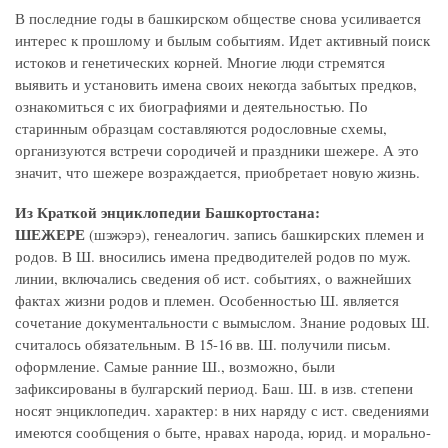
В последние годы в башкирском обществе снова усиливается
интерес к прошлому и былым событиям. Идет активный поиск
истоков и генетических корней. Многие люди стремятся
выявить и установить имена своих некогда забытых предков,
ознакомиться с их биографиями и деятельностью. По
старинным образцам составляются родословные схемы,
организуются встречи сородичей и праздники шежере. А это
значит, что шежере возраждается, приобретает новую жизнь.
Из Краткой энциклопедии Башкортостана:
ШЕЖЕРЕ
(шэжэрэ), генеалогич. запись башкирских племен и
родов. В Ш. вносились имена предводителей родов по муж.
линии, включались сведения об ист. событиях, о важнейших
фактах жизни родов и племен. Особенностью Ш. является
сочетание документальности с вымыслом. Знание родовых Ш.
считалось обязательным. В 15-16 вв. Ш. получили письм.
оформление. Самые ранние Ш., возможно, были
зафиксированы в булгарский период. Баш. Ш. в изв. степени
носят энциклопедич. характер: в них наряду с ист. сведениями
имеются сообщения о быте, нравах народа, юрид. и морально-