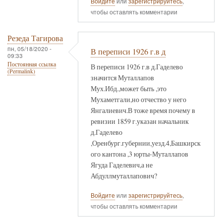
Войдите
или
зарегистрируйтесь
,
чтобы оставлять комментарии
Резеда Тагирова
пн, 05/18/2020 -
В переписи 1926 г.в д
09:33
Постоянная ссылка
В переписи 1926 г.в д.Гаделево
(Permalink)
значится Муталлапов
Мух.Ибд.,может быть ,это
Мухаметгали,но отчество у него
Янгалиевич.В тоже время почему в
ревизии 1859 г.указан начальник
д.Гаделево
,Оренбург.губернии,уезд.4,Башкирск
ого кантона ,3 юрты-Муталлапов
Ягуда Гаделевич,а не
Абдуллмуталлапович?
Войдите
или
зарегистрируйтесь
,
чтобы оставлять комментарии