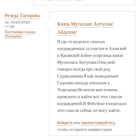
Резеда Тагирова
ср, 05/20/2020 -
Князь Муталлап Аптулов/
11:36
Абдулов/
Постоянная ссылка
(Permalink)
Я где-то видела в списках
награжденных за участие в Азовской
и Крымской войне усерганца князя
Муталлапа Аптулова.Отец мой
говорил всегда про свой род
Сураш,мышы.Я как знаю,раньше
Гаделево иногда относили к
Усерганам.Не могли мне помочь
прояснить и найти вот этот список
награждений.В Фейсбуке я видела,но
этот список сейчас не могу найти.
Войдите
или
зарегистрируйтесь
,
чтобы оставлять комментарии