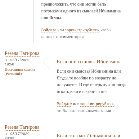
предположить, что они могли быть
потомками одного из сыновей Ибниамина
или Ягуды.
Войдите
или
зарегистрируйтесь
, чтобы
оставлять комментарии
Резеда Тагирова
вс, 05/17/2020 -
Если они сыновья Ибниамина
19:56
Постоянная ссылка
Если они сыновья Ибниамина или
(Permalink)
Ягуды,то вообще по возрасту не
получается .И где теперь нужно тогда
искать,если в переписи нет
Войдите
или
зарегистрируйтесь
,
чтобы оставлять комментарии
Резеда Тагирова
вс, 05/17/2020 -
Если это сын Ибниамина или
20:03