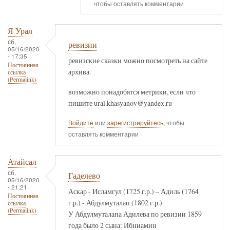
чтобы оставлять комментарии
Я Урал
сб,
ревизии
05/16/2020
- 17:35
ревизские сказки можно посмотреть на сайте
Постоянная
архива.
ссылка
(Permalink)
возможно понадобятся метрики, если что
пишите ural.khasyanov@yandex.ru
Войдите
или
зарегистрируйтесь
, чтобы
оставлять комментарии
Атайсал
сб,
Гаделево
05/16/2020
- 21:21
Аскар - Исламгул (1725 г.р.) – Адиль (1764
Постоянная
г.р.) - Абдулмуталап (1802 г.р.)
ссылка
(Permalink)
У Абдулмуталапа Адилева по ревизии 1859
года было 2 сына: Ибниамин