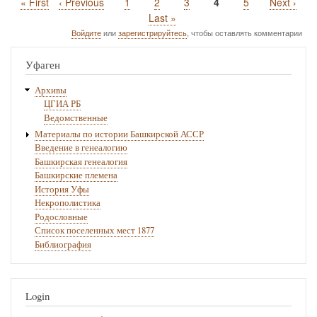
Первая
« First
Предыдущая
‹ Previous
Page
1
Page
2
Page
3
Текущая
4
Page
5
Следующ
Next ›
Нумерация
страница
страница
страница
страница
Последняя
Last »
страниц
страница
Войдите
или
зарегистрируйтесь
, чтобы оставлять комментарии
Уфаген
Архивы
ЦГИА РБ
Ведомственные
Материалы по истории Башкирской АССР
Введение в генеалогию
Башкирская генеалогия
Башкирские племена
История Уфы
Некрополистика
Родословные
Список поселенных мест 1877
Библиография
Login