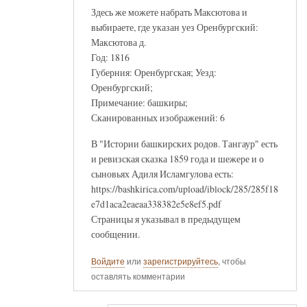
Здесь же можете набрать Максютова и
выбираете, где указан уез Оренбургский:
Максютова д.
Год: 1816
Губерния: Оренбургская; Уезд:
Оренбургский;
Примечание: башкиры;
Сканированных изображений: 6
В "Истории башкирских родов. Тангаур" есть
и ревизская сказка 1859 года и шежере и о
сыновьях Адиля Исламгулова есть:
https://bashkirica.com/upload/iblock/285/285f18
e7d1aca2eaeaa338382e5e8ef5.pdf
Страницы я указывал в предыдущем
сообщении.
Войдите
или
зарегистрируйтесь
, чтобы
оставлять комментарии