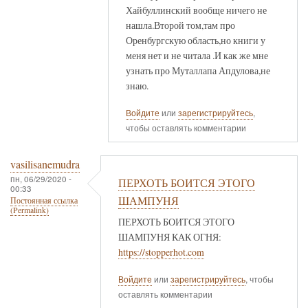
Хайбуллинский вообще ничего не
нашла.Второй том,там про
Оренбургскую область,но книги у
меня нет и не читала .И как же мне
узнать про Муталлапа Апдулова,не
знаю.
Войдите
или
зарегистрируйтесь
,
чтобы оставлять комментарии
vasilisanemudra
пн, 06/29/2020 -
ПЕРХОТЬ БОИТСЯ ЭТОГО
00:33
ШАМПУНЯ
Постоянная ссылка
(Permalink)
ПЕРХОТЬ БОИТСЯ ЭТОГО
ШАМПУНЯ КАК ОГНЯ:
https://stopperhot.com
Войдите
или
зарегистрируйтесь
, чтобы
оставлять комментарии