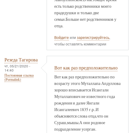
есть только родственники моего
прадедушки и только две
семьи.Больше нет родственников у
отца.
Войдите
или
зарегистрируйтесь
,
чтобы оставлять комментарии
Резеда Тагирова
чт, 05/21/2020 -
Вот как раз предположительно
14:40
Постоянная ссылка
Вот как раз предположительно по
(Permalink)
возрасту этого Муталлапа Апдуллова
хорошо вписывается Исангали
Муталлапович не известного года
рождения и далее Янгали
Исангалеевич 1835 г.р..И
объясняются слова отца,что он
Сураш,мышы.А они родовое
подразделение усерган.