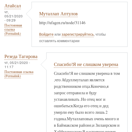
Атайсал
чт,
Муталлап Аптулов
05/21/2020
- 09:29
http://ufagen.ru/node/31146
Постоянная
ссылка
(Permalink)
Войдите
или
зарегистрируйтесь
, чтобы
оставлять комментарии
Резеда Тагирова
чт, 05/21/2020 -
Спасибо!Я не слишком уверена
11:17
Постоянная ссылка
Спасибо!Я не слишком уверена в том
(Permalink)
,что Абдуллмуталап является
родственником отца.Конечно,я
запрос отправила и буду
устанавливать .Но отец мог и
ошибаться.Когда его отец и дед
умерли ему было всего лишь 2
годика.Муталлаповых очень много и
в Баймакском районе,и Зилаирском и
Хайбуллинском.В настоящее время