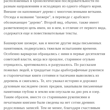
расположенных в хронологической последовательности по
разным направлениям и исходящих из одного общего корня.
Внешне он напоминает дерево с многочисленными ветками.
Отсюда и название "шежере", в переводе с арабского
обозначающее "дерево". Второй вид, обычно, также имеет
разветвленную цепь имен, но в нем, в отличие от первого вида,
содержатся еще и повествовательные тексты.
Башкирские шежере, как и многие другие виды письменных
памятников, подвергались тяжелым испытаниям времени.
Особенно варварски обращались с ними в первые десятилетия
советской власти, когда все прошлое, старинное огульно
отрицалось, критиковалось и разрушалось. По рассказам
пожилых людей, в тридцатые годы арабографичные рукописи
и старопечатные книги сотнями и тысячами вывозились из
деревень и сжигались. Те, кто уважал историю и дорожил
духовным наследием своих предков, закапывали письменные
памятники глубоко в землю или опускали на дно рек и озер.
Таким образом, вместе со старинными рукописями и
печатными книгами были сведены на нет сотни древних
родословных записей. Тем не менее, благодаря счастливым