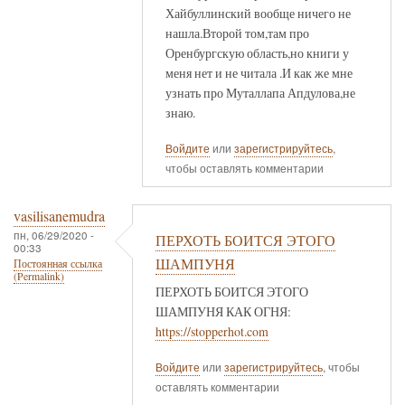
Хайбуллинский вообще ничего не
нашла.Второй том,там про
Оренбургскую область,но книги у
меня нет и не читала .И как же мне
узнать про Муталлапа Апдулова,не
знаю.
Войдите
или
зарегистрируйтесь
,
чтобы оставлять комментарии
vasilisanemudra
пн, 06/29/2020 -
ПЕРХОТЬ БОИТСЯ ЭТОГО
00:33
ШАМПУНЯ
Постоянная ссылка
(Permalink)
ПЕРХОТЬ БОИТСЯ ЭТОГО
ШАМПУНЯ КАК ОГНЯ:
https://stopperhot.com
Войдите
или
зарегистрируйтесь
, чтобы
оставлять комментарии