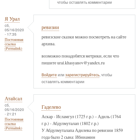
чтобы оставлять комментарии
Я Урал
сб,
ревизии
05/16/2020
- 17:35
ревизские сказки можно посмотреть на сайте
Постоянная
архива.
ссылка
(Permalink)
возможно понадобятся метрики, если что
пишите ural.khasyanov@yandex.ru
Войдите
или
зарегистрируйтесь
, чтобы
оставлять комментарии
Атайсал
сб,
Гаделево
05/16/2020
- 21:21
Аскар - Исламгул (1725 г.р.) – Адиль (1764
Постоянная
г.р.) - Абдулмуталап (1802 г.р.)
ссылка
(Permalink)
У Абдулмуталапа Адилева по ревизии 1859
года было 2 сына: Ибниамин