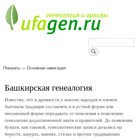
Перейти
к
основному
содержанию
Поиск
Показать — Основная навигация
Основная
навигация
Деревни
Форум
Поиск земляков
Татарские имена
Блоги
Войти
Поддержи Уфаген!
Башкирская генеалогия
Известно, что в древности у многих народов и племен
бытовала традиция составлять и в устной форме или
письменной форме передавать от поколения к поколению
генеалогию родоплеменной знати и правителей. До появления
бумаги, как таковой, генеалогические записи делались на
бересте, шкурах, камнях, стелах и прочих традиционно