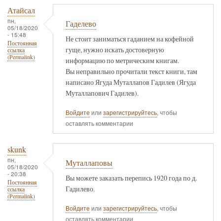
Атайсал
пн,
Гаделево
05/18/2020
- 15:48
Не стоит заниматься гаданием на кофейной
Постоянная
гуще, нужно искать достоверную
ссылка
(Permalink)
информацию по метрическим книгам.
Вы неправильно прочитали текст книги, там
написано Ягуда Муталлапов Гадилев (Ягуда
Муталлапович Гадилев).
Войдите
или
зарегистрируйтесь
, чтобы
оставлять комментарии
skunk
пн,
Муталлаповы
05/18/2020
- 20:38
Вы можете заказать перепись 1920 года по д.
Постоянная
Гадилево.
ссылка
(Permalink)
Войдите
или
зарегистрируйтесь
, чтобы
оставлять комментарии