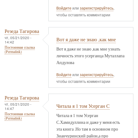
Войдите
или
зарегистрируйтесь
,
чтобы оставлять комментарии
Резеда Тагирова
чт, 05/21/2020 -
Вот я даже не знаю ,как мне
14:42
Постоянная ссылка
Вот я даже не знаю ,как мне узнать
(Permalink)
личность этого усерганца Муталлапа
Апдулова
Войдите
или
зарегистрируйтесь
,
чтобы оставлять комментарии
Резеда Тагирова
чт, 05/21/2020 -
Читала я 1 том Усерган С
14:47
Постоянная ссылка
Читала я 1 том Усерган
(Permalink)
С.Хамидуллина и даже у меня есть
эта книга .Но там в основном про
Зианчуринский район,а про