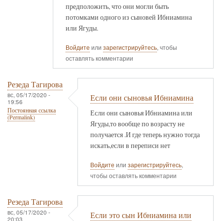
предположить, что они могли быть
потомками одного из сыновей Ибниамина
или Ягуды.
Войдите
или
зарегистрируйтесь
, чтобы
оставлять комментарии
Резеда Тагирова
вс, 05/17/2020 -
Если они сыновья Ибниамина
19:56
Постоянная ссылка
Если они сыновья Ибниамина или
(Permalink)
Ягуды,то вообще по возрасту не
получается .И где теперь нужно тогда
искать,если в переписи нет
Войдите
или
зарегистрируйтесь
,
чтобы оставлять комментарии
Резеда Тагирова
вс, 05/17/2020 -
Если это сын Ибниамина или
20:03