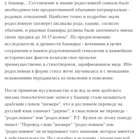
у башкир... Составление и знание родословной сначала было
необходимостью продиктованной обычаями патриархально -
родовых отношений. Наиболее точно и подробно знали
родословную (шежере) аксакалы рода, однако, согласно
обычаям, и рядовые башкиры должны были запоминать имена
своих предков до 10-15 колена". По предположению
исследователя, в древности башкиры - кочевники в целях
сохранения в памяти родоплеменной генеалогии и важнейших
исторических фактов излагали свое прошлое
преимущественно в стихотворном, зарифмованном виде. Ибо
родословная в форме стиха легче заучивалась и с меньшими
искажениями передавалась из поколения в поколение.
После принятия мусульманства и вслед за ним арабского
письма генеалогические записи у башкир стали называться
арабским словом "шежере", что в дословном переводе на
русский язык означает "дерево", в смысловом же переводе -
"родословное" или "родословие". Р.Г. Кузеев по этому поводу
пишет: "Перевод слова "шежере" "родословным" или
"родословием" не исчерпывает того значения, которое имеется
в действительности. Не случайно в историко - краеведческой