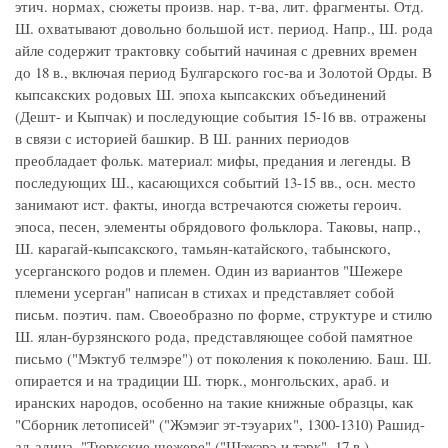
этич. нормах, сюжеты произв. нар. т-ва, лит. фрагменты. Отд.
Ш. охватывают довольно большой ист. период. Напр., Ш. рода
айле содержит трактовку событий начиная с древних времен
до 18 в., включая период Булгарского гос-ва и Золотой Орды. В
кыпсакских родовых Ш. эпоха кыпсакских объединений
(Дешт- и Кыпчак) и последующие события 15-16 вв. отражены
в связи с историей башкир. В Ш. ранних периодов
преобладает фольк. материал: мифы, предания и легенды. В
последующих Ш., касающихся событий 13-15 вв., осн. место
занимают ист. факты, иногда встречаются сюжеты героич.
эпоса, песен, элементы обрядового фольклора. Таковы, напр.,
Ш. карагай-кыпсакского, тамьян-катайского, табынского,
усерганского родов и племен. Один из вариантов "Шежере
племени усерган" написан в стихах и представляет собой
письм. поэтич. пам. Своеобразно по форме, структуре и стилю
Ш. ялан-бурзянского рода, представляющее собой памятное
письмо ("Мэктyб телмэре") от поколения к поколению. Баш. Ш.
опирается и на традиции Ш. тюрк., монгольских, араб. и
иранских народов, особенно на такие книжные образцы, как
"Сборник летописей" ("Жэмэиг эт-тэуарих", 1300-1310) Рашид-
ад-адина, "Тюркские шежере" ("Шэжэрэ-и тэрк", 17 в.)