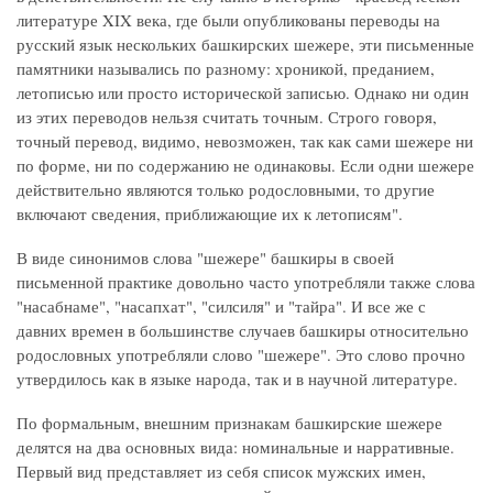
литературе XIX века, где были опубликованы переводы на
русский язык нескольких башкирских шежере, эти письменные
памятники назывались по разному: хроникой, преданием,
летописью или просто исторической записью. Однако ни один
из этих переводов нельзя считать точным. Строго говоря,
точный перевод, видимо, невозможен, так как сами шежере ни
по форме, ни по содержанию не одинаковы. Если одни шежере
действительно являются только родословными, то другие
включают сведения, приближающие их к летописям".
В виде синонимов слова "шежере" башкиры в своей
письменной практике довольно часто употребляли также слова
"насабнаме", "насапхат", "силсиля" и "тайра". И все же с
давних времен в большинстве случаев башкиры относительно
родословных употребляли слово "шежере". Это слово прочно
утвердилось как в языке народа, так и в научной литературе.
По формальным, внешним признакам башкирские шежере
делятся на два основных вида: номинальные и нарративные.
Первый вид представляет из себя список мужских имен,