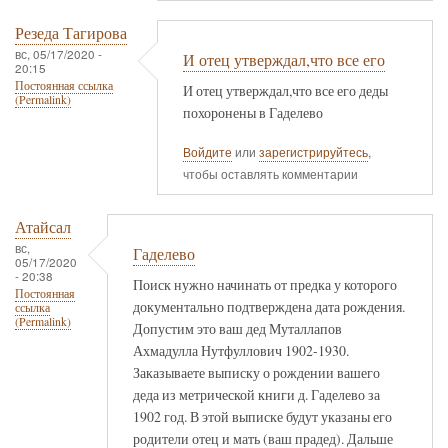
Резеда Тагирова
вс, 05/17/2020 -
И отец утверждал,что все его
20:15
Постоянная ссылка
И отец утверждал,что все его деды
(Permalink)
похоронены в Гаделево
Войдите
или
зарегистрируйтесь
,
чтобы оставлять комментарии
Атайсал
вс,
Гаделево
05/17/2020
- 20:38
Поиск нужно начинать от предка у которого
Постоянная
документально подтверждена дата рождения.
ссылка
(Permalink)
Допустим это ваш дед Муталлапов
Ахмадулла Нутфуллович 1902-1930.
Заказываете выписку о рождении вашего
деда из метрической книги д. Гаделево за
1902 год. В этой выписке будут указаны его
родители отец и мать (ваш прадед). Дальше