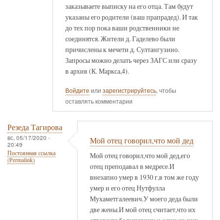
заказываете выписку на его отца. Там будут
указаны его родители (ваш прапрадед). И так
до тех пор пока ваши родственники не
соединятся. Жители д. Гаделево были
причислены к мечети д. Султангузино.
Запросы можно делать через ЗАГС или сразу
в архив (К. Маркса,4).
Войдите
или
зарегистрируйтесь
, чтобы
оставлять комментарии
Резеда Тагирова
вс, 05/17/2020 -
Мой отец говорил,что мой дед
20:49
Постоянная ссылка
Мой отец говорил,что мой дед,его
(Permalink)
отец преподавал в медресе.И
внезапно умер в 1930 г,в том же году
умер и его отец Нутфулла
Мухаметгалеевич.У моего деда были
две жены.И мой отец считает,что их