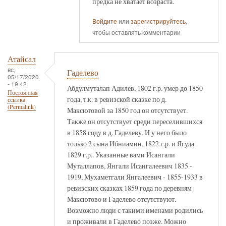
предка не хватает возраста.
Войдите
или
зарегистрируйтесь
,
чтобы оставлять комментарии
Атайсал
вс,
Гаделево
05/17/2020
- 19:42
Абдулмуталап Адилев, 1802 г.р. умер до 1850
Постоянная
года, т.к. в ревизской сказке по д.
ссылка
(Permalink)
Максютовой за 1850 год он отсутствует.
Также он отсутствует среди переселившихся
в 1858 году в д. Гаделеву. И у него было
только 2 сына Ибниамин, 1822 г.р. и Ягуда
1829 г.р.. Указанные вами Исангали
Муталлапов, Янгали Исангалеевич 1835 -
1919, Мухаметгали Янгалеевич - 1855-1933 в
ревизских сказках 1859 года по деревням
Максютово и Гаделево отсутствуют.
Возможно люди с такими именами родились
и проживали в Гаделево позже. Можно