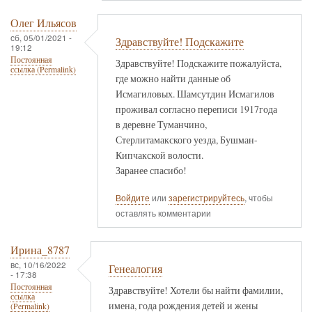
Олег Ильясов
сб, 05/01/2021 -
Здравствуйте! Подскажите
19:12
Постоянная
Здравствуйте! Подскажите пожалуйста,
ссылка (Permalink)
где можно найти данные об
Исмагиловых. Шамсутдин Исмагилов
проживал согласно переписи 1917года
в деревне Туманчино,
Стерлитамакского уезда, Бушман-
Кипчакской волости.
Заранее спасибо!
Войдите
или
зарегистрируйтесь
, чтобы
оставлять комментарии
Ирина_8787
вс, 10/16/2022
Генеалогия
- 17:38
Постоянная
Здравствуйте! Хотели бы найти фамилии,
ссылка
имена, года рождения детей и жены
(Permalink)