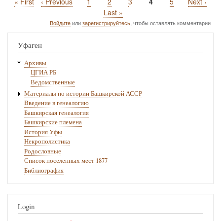
Первая
« First
Предыдущая
‹ Previous
Page
1
Page
2
Page
3
Текущая
4
Page
5
Следующ
Next ›
Нумерация
страница
страница
страница
страница
Последняя
Last »
страниц
страница
Войдите
или
зарегистрируйтесь
, чтобы оставлять комментарии
Уфаген
Архивы
ЦГИА РБ
Ведомственные
Материалы по истории Башкирской АССР
Введение в генеалогию
Башкирская генеалогия
Башкирские племена
История Уфы
Некрополистика
Родословные
Список поселенных мест 1877
Библиография
Login