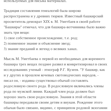
используемых для письма материалах.
Традиция составления генеалогий была широко
распространена и у древних тюрков. Известный башкирский
просветитель-демократ XIX в. М. Уметбаев в своей работе
"Башкиры" отмечал, что для башкира-вотчинника было важно
знать три вещи:
1) свое собственное происхождение, т.е. род;
2) поименное знание и объяснение звезд;
3) знание преданий и легенд о великих ханах.
Мысль М. Уметбаева о первой из необходимых для коренного
башкира трех вещах позднее развил и конкретизировал в своих
исследованиях ученый - этнограф Р.Г. Кузеев. "У башкир, как
и у других в прошлом кочевых скотоводческих народов, -
писал он, - издавна существовал обычай составлять
родословную своего рода. В родословную включались члены
рода по мужской линии. Каждый член рода должен был
хорошо знать свою родословную. Знания в этой области
башкиры передавали своим детям и внукам. Рождение этого
обычая было связано, видимо, с принципом родовой экзогамии