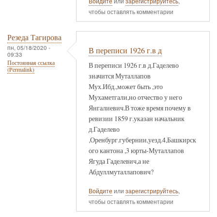
Войдите
или
зарегистрируйтесь
,
чтобы оставлять комментарии
Резеда Тагирова
пн, 05/18/2020 -
В переписи 1926 г.в д
09:33
Постоянная ссылка
В переписи 1926 г.в д.Гаделево
(Permalink)
значится Муталлапов
Мух.Ибд.,может быть ,это
Мухаметгали,но отчество у него
Янгалиевич.В тоже время почему в
ревизии 1859 г.указан начальник
д.Гаделево
,Оренбург.губернии,уезд.4,Башкирск
ого кантона ,3 юрты-Муталлапов
Ягуда Гаделевич,а не
Абдуллмуталлапович?
Войдите
или
зарегистрируйтесь
,
чтобы оставлять комментарии