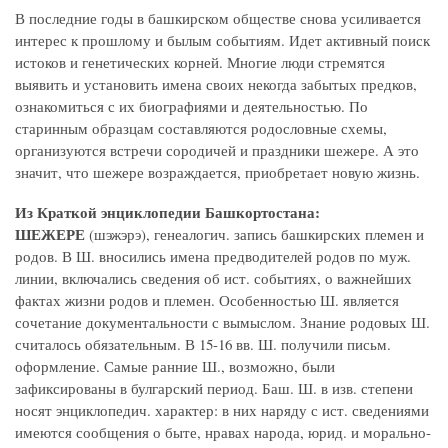
В последние годы в башкирском обществе снова усиливается
интерес к прошлому и былым событиям. Идет активный поиск
истоков и генетических корней. Многие люди стремятся
выявить и установить имена своих некогда забытых предков,
ознакомиться с их биографиями и деятельностью. По
старинным образцам составляются родословные схемы,
организуются встречи сородичей и праздники шежере. А это
значит, что шежере возраждается, приобретает новую жизнь.
Из Краткой энциклопедии Башкортостана:
ШЕЖЕРЕ
(шэжэрэ), генеалогич. запись башкирских племен и
родов. В Ш. вносились имена предводителей родов по муж.
линии, включались сведения об ист. событиях, о важнейших
фактах жизни родов и племен. Особенностью Ш. является
сочетание документальности с вымыслом. Знание родовых Ш.
считалось обязательным. В 15-16 вв. Ш. получили письм.
оформление. Самые ранние Ш., возможно, были
зафиксированы в булгарский период. Баш. Ш. в изв. степени
носят энциклопедич. характер: в них наряду с ист. сведениями
имеются сообщения о быте, нравах народа, юрид. и морально-