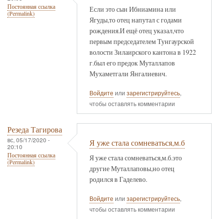
Постоянная ссылка
Если это сын Ибниамина или
(Permalink)
Ягуды,то отец напутал с годами
рождения.И ещё отец указал,что
первым председателем Тунгаурской
волости Зилаирского кантона в 1922
г.был его предок Муталлапов
Мухаметгали Янгалиевич.
Войдите
или
зарегистрируйтесь
,
чтобы оставлять комментарии
Резеда Тагирова
вс, 05/17/2020 -
Я уже стала сомневаться,м.б
20:10
Постоянная ссылка
Я уже стала сомневаться,м.б.это
(Permalink)
другие Муталлаповы,но отец
родился в Гаделево.
Войдите
или
зарегистрируйтесь
,
чтобы оставлять комментарии