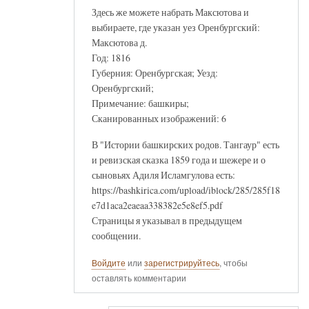
Здесь же можете набрать Максютова и
выбираете, где указан уез Оренбургский:
Максютова д.
Год: 1816
Губерния: Оренбургская; Уезд:
Оренбургский;
Примечание: башкиры;
Сканированных изображений: 6
В "Истории башкирских родов. Тангаур" есть
и ревизская сказка 1859 года и шежере и о
сыновьях Адиля Исламгулова есть:
https://bashkirica.com/upload/iblock/285/285f18
e7d1aca2eaeaa338382e5e8ef5.pdf
Страницы я указывал в предыдущем
сообщении.
Войдите
или
зарегистрируйтесь
, чтобы
оставлять комментарии