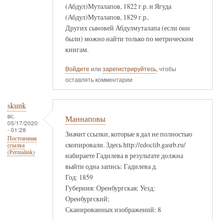
(Абдул)Муталапов, 1822 г.р. и Ягуда
(Абдул)Муталапов, 1829 г.р..
Других сыновей Абдулмуталапа (если они
были) можно найти только по метрическим
книгам.
Войдите
или
зарегистрируйтесь
, чтобы
оставлять комментарии
skunk
вс,
Маннаповы
05/17/2020
- 01:28
Значит ссылки, которые я дал не полностью
Постоянная
скопировали. Здесь http://edoclib.gasrb.ru/
ссылка
(Permalink)
набираете Гадилева в результате должна
выйти одна запись: Гадилева д.
Год: 1859
Губерния: Оренбургская; Уезд:
Оренбургский;
Сканированных изображений: 8