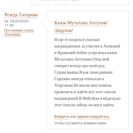
Резеда Тагирова
ср, 05/20/2020 -
Князь Муталлап Аптулов/
11:36
Абдулов/
Постоянная ссылка
(Permalink)
Я где-то видела в списках
награжденных за участие в Азовской
и Крымской войне усерганца князя
Муталлапа Аптулова.Отец мой
говорил всегда про свой род
Сураш,мышы.Я как знаю,раньше
Гаделево иногда относили к
Усерганам.Не могли мне помочь
прояснить и найти вот этот список
награждений.В Фейсбуке я видела,но
этот список сейчас не могу найти.
Войдите
или
зарегистрируйтесь
,
чтобы оставлять комментарии