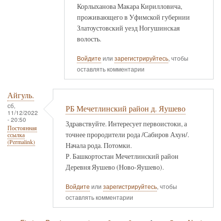
Корлыханова Макара Кирилловича,
проживающего в Уфимской губернии
Златоустовский уезд Ногушинская
волость.
Войдите
или
зарегистрируйтесь
, чтобы
оставлять комментарии
Айгуль.
сб,
РБ Мечетлинский район д. Яушево
11/12/2022
- 20:50
Здравствуйте. Интересует первоистоки, а
Постоянная
точнее прородители рода /Сабиров Ахун/.
ссылка
(Permalink)
Начала рода. Потомки.
Р. Башкортостан Мечетлинский район
Деревня Яушево (Ново-Яушево).
Войдите
или
зарегистрируйтесь
, чтобы
оставлять комментарии