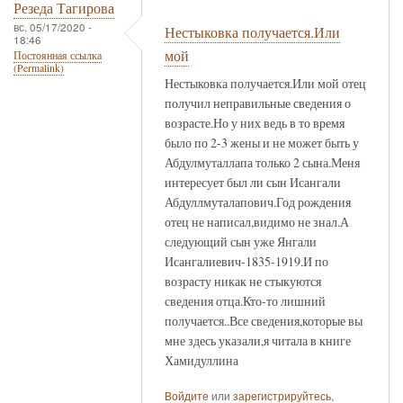
Резеда Тагирова
вс, 05/17/2020 -
Нестыковка получается.Или
18:46
мой
Постоянная ссылка
(Permalink)
Нестыковка получается.Или мой отец
получил неправильные сведения о
возрасте.Но у них ведь в то время
было по 2-3 жены и не может быть у
Абдулмуталлапа только 2 сына.Меня
интересует был ли сын Исангали
Абдуллмуталапович.Год рождения
отец не написал,видимо не знал.А
следующий сын уже Янгали
Исангалиевич-1835-1919.И по
возрасту никак не стыкуются
сведения отца.Кто-то лишний
получается..Все сведения,которые вы
мне здесь указали,я читала в книге
Хамидуллина
Войдите
или
зарегистрируйтесь
,