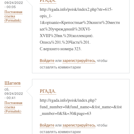
09/24/2022
- 00:05
http://rgada.info/poisk/index2.php?str=615-
Постоянная
opis_1-
ссылка
(Permalink)
1&opisanie=Крепостные%20книги%20местн
ых%20учреждений%20XVI-
XVIII%20вв.%20(коллекция).
Опись%201.%20Часть%201.
С верхнего номера 323.
Войдите
или
зарегистрируйтесь
, чтобы
оставлять комментарии
Шагиев
сб,
РГАДА.
09/24/2022
- 00:41
http://rgada.info/poisk/index.php?
Постоянная
fund_number=0&fund_name=&list_name=&list
ссылка
(Permalink)
_number=0&Sk=30&page=63
Войдите
или
зарегистрируйтесь
, чтобы
оставлять комментарии