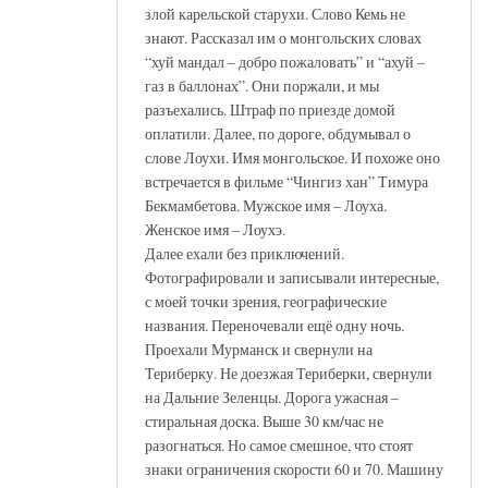
злой карельской старухи. Слово Кемь не
знают. Рассказал им о монгольских словах
“хуй мандал – добро пожаловать” и “ахуй –
газ в баллонах”. Они поржали, и мы
разъехались. Штраф по приезде домой
оплатили. Далее, по дороге, обдумывал о
слове Лоухи. Имя монгольское. И похоже оно
встречается в фильме “Чингиз хан” Тимура
Бекмамбетова. Мужское имя – Лоуха.
Женское имя – Лоухэ.
Далее ехали без приключений.
Фотографировали и записывали интересные,
с моей точки зрения, географические
названия. Переночевали ещё одну ночь.
Проехали Мурманск и свернули на
Териберку. Не доезжая Териберки, свернули
на Дальние Зеленцы. Дорога ужасная –
стиральная доска. Выше 30 км/час не
разогнаться. Но самое смешное, что стоят
знаки ограничения скорости 60 и 70. Машину