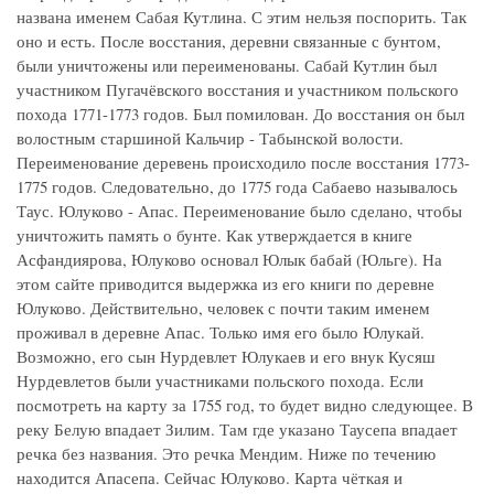
названа именем Сабая Кутлина. С этим нельзя поспорить. Так
оно и есть. После восстания, деревни связанные с бунтом,
были уничтожены или переименованы. Сабай Кутлин был
участником Пугачёвского восстания и участником польского
похода 1771-1773 годов. Был помилован. До восстания он был
волостным старшиной Кальчир - Табынской волости.
Переименование деревень происходило после восстания 1773-
1775 годов. Следовательно, до 1775 года Сабаево называлось
Таус. Юлуково - Апас. Переименование было сделано, чтобы
уничтожить память о бунте. Как утверждается в книге
Асфандиярова, Юлуково основал Юлык бабай (Юльге). На
этом сайте приводится выдержка из его книги по деревне
Юлуково. Действительно, человек с почти таким именем
проживал в деревне Апас. Только имя его было Юлукай.
Возможно, его сын Нурдевлет Юлукаев и его внук Кусяш
Нурдевлетов были участниками польского похода. Если
посмотреть на карту за 1755 год, то будет видно следующее. В
реку Белую впадает Зилим. Там где указано Таусепа впадает
речка без названия. Это речка Мендим. Ниже по течению
находится Апасепа. Сейчас Юлуково. Карта чёткая и