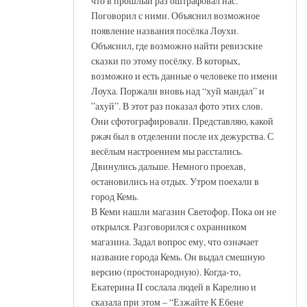
что в прошлый раз оштрафовал нас.
Поговорил с ними. Объяснил возможное
появление названия посёлка Лоухи.
Объяснил, где возможно найти ревизские
сказки по этому посёлку. В которых,
возможно и есть данные о человеке по имени
Лоуха. Поржали вновь над “хyй мандал” и
”ахyй”. В этот раз показал фото этих слов.
Они сфотографировали. Представляю, какой
ржач был в отделении после их дежурства. С
весёлым настроением мы расстались.
Двинулись дальше. Немного проехав,
остановились на отдых. Утром поехали в
город Кемь.
В Кеми нашли магазин Светофор. Пока он не
открылся. Разговорился с охранником
магазина. Задал вопрос ему, что означает
название города Кемь. Он выдал смешную
версию (простонародную). Когда-то,
Екатерина II сослала людей в Карелию и
сказала при этом – “Езжайте К Ебене