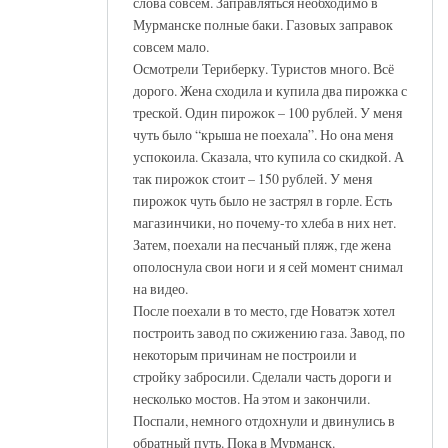
слова совсем. Заправляться необходимо в
Мурманске полные баки. Газовых заправок
совсем мало.
Осмотрели Териберку. Туристов много. Всё
дорого. Жена сходила и купила два пирожка с
треской. Один пирожок – 100 рублей. У меня
чуть было “крыша не поехала”. Но она меня
успокоила. Сказала, что купила со скидкой. А
так пирожок стоит – 150 рублей. У меня
пирожок чуть было не застрял в горле. Есть
магазинчики, но почему-то хлеба в них нет.
Затем, поехали на песчаный пляж, где жена
ополоснула свои ноги и я сей момент снимал
на видео.
После поехали в то место, где Новатэк хотел
построить завод по сжижению газа. Завод, по
некоторым причинам не построили и
стройку забросили. Сделали часть дороги и
несколько мостов. На этом и закончили.
Поспали, немного отдохнули и двинулись в
обратный путь. Пока в Мурманск.