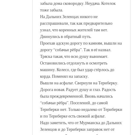
забыла дома сковородку. Неудача. Котелок
тоже забыла.
На Дальних Зеленцах никого не
расспрашивали, так как предварительно
узнал, что коренных жителей там нет.
Двинулись в обратный путь.
Проехав адскую дорогу по камням, вышли на
дорогу “собачьи рёбра”. Так я её назвал.
Тряска такая, что всю душу вынимает.
Остановились отдохнуть и осмотреть
машину. Колесо, где был удар стёрлось до
корда. Поменял на запаску.
Вышли на асфальт. Свернули на Териберку.
Дорога новая. Радует душу и глаз. Радость
была преждевременной. Вновь начались
“собачьи рёбра”. Поселений, до самой
Териберки нет. Только недалеко от Териберки
и по Териберке есть свежий асфальт.
Надо заметить, что от Мурманска до Дальних
Зеленцов и до Териберки заправок нет от