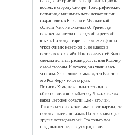
народах, которые понесли цивилизацию на
восток, в сторону Сибири. Топографические
названия, с минимальными искажениями
сохранились в Карелии и Мурманской
области. Чего не скажешь об Урале. Где
искажения внесли персидский и русский
языки. Поэтому, теорию любителей финно-
угров считаю неверной. Я не вдаюсь в
историю тех времён. И не исследую её. Была
сделана попытка расшифровать имя Кальчир
с этой стороны. И похоже, она увенчалась
успехом. Укрепляюсь в мысли, что Кальчир,
это Кол Чору - золотая рука.
По слову Кемь, пока только есть одно
объяснение. и оно найдено у Лихославских
карел Тверской области. Кем - кто, чей.
Также, смею высказать мысль, что карелы, это
потомки племени табын. Но это оставлю для
других исследователей. Это только моё
предположение, а не утверждение.