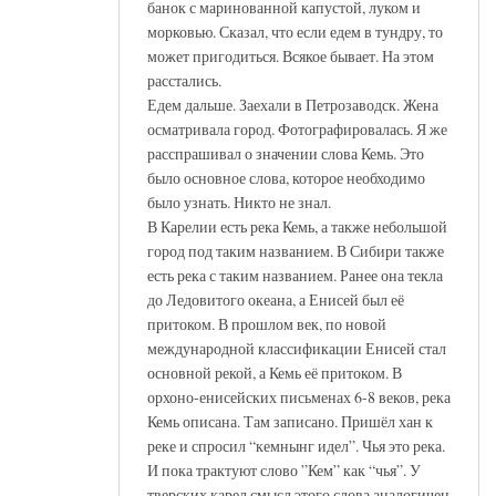
банок с маринованной капустой, луком и
морковью. Сказал, что если едем в тундру, то
может пригодиться. Всякое бывает. На этом
расстались.
Едем дальше. Заехали в Петрозаводск. Жена
осматривала город. Фотографировалась. Я же
расспрашивал о значении слова Кемь. Это
было основное слова, которое необходимо
было узнать. Никто не знал.
В Карелии есть река Кемь, а также небольшой
город под таким названием. В Сибири также
есть река с таким названием. Ранее она текла
до Ледовитого океана, а Енисей был её
притоком. В прошлом век, по новой
международной классификации Енисей стал
основной рекой, а Кемь её притоком. В
орхоно-енисейских письменах 6-8 веков, река
Кемь описана. Там записано. Пришёл хан к
реке и спросил “кемнынг идел”. Чья это река.
И пока трактуют слово ”Кем” как “чья”. У
тверских карел смысл этого слова аналогичен