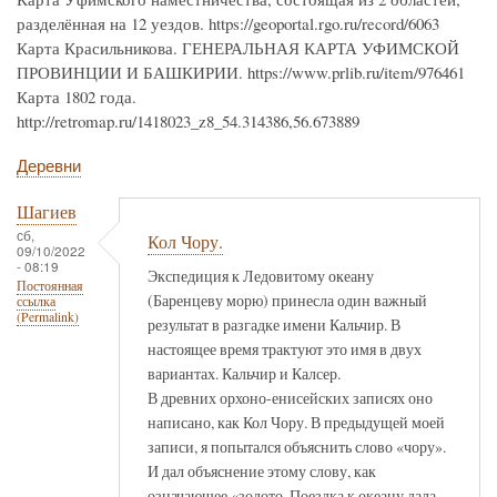
разделённая на 12 уездов. https://geoportal.rgo.ru/record/6063
Карта Красильникова. ГЕНЕРАЛЬНАЯ КАРТА УФИМСКОЙ
ПРОВИНЦИИ И БАШКИРИИ. https://www.prlib.ru/item/976461
Карта 1802 года.
http://retromap.ru/1418023_z8_54.314386,56.673889
Деревни
Шагиев
сб,
Кол Чору.
09/10/2022
- 08:19
Экспедиция к Ледовитому океану
Постоянная
(Баренцеву морю) принесла один важный
ссылка
(Permalink)
результат в разгадке имени Кальчир. В
настоящее время трактуют это имя в двух
вариантах. Кальчир и Калсер.
В древних орхоно-енисейских записях оно
написано, как Кол Чору. В предыдущей моей
записи, я попытался объяснить слово «чору».
И дал объяснение этому слову, как
означающее «золото. Поездка к океану дала