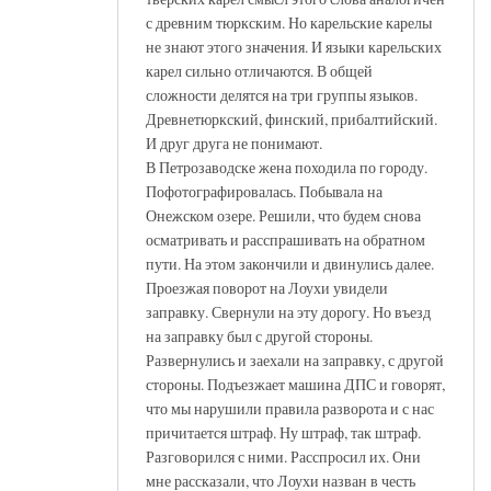
с древним тюркским. Но карельские карелы
не знают этого значения. И языки карельских
карел сильно отличаются. В общей
сложности делятся на три группы языков.
Древнетюркский, финский, прибалтийский.
И друг друга не понимают.
В Петрозаводске жена походила по городу.
Пофотографировалась. Побывала на
Онежском озере. Решили, что будем снова
осматривать и расспрашивать на обратном
пути. На этом закончили и двинулись далее.
Проезжая поворот на Лоухи увидели
заправку. Свернули на эту дорогу. Но въезд
на заправку был с другой стороны.
Развернулись и заехали на заправку, с другой
стороны. Подъезжает машина ДПС и говорят,
что мы нарушили правила разворота и с нас
причитается штраф. Ну штраф, так штраф.
Разговорился с ними. Расспросил их. Они
мне рассказали, что Лоухи назван в честь