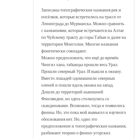
Записаны топографические названия рек и
посёлков, которые встретились на трассе от
Ленинграда до Мурманска. Можно сравнить
с названиями, которые встречаются на Алтае
по Чуйскому тракту до горы Табын и далее на
территории Монголии. Многие названия
фонетически совпадают.
Можно предположить, что ещё до времён
Чингиз хана, табынцы прошли весь Урал.
Прошли северный Урал. И вышли к океану.
Вместо лошадей одомашнили северных
оленей и пошли вдоль океана на запад.
Дошли до территорий нынешней
Финляндии, но здесь столкнулись со
скандинавами. Возможно, тогда и появились
финны. Но, это пока мой вымысел и научного
обоснования нет. Но, одно это
предположение и топографические названия,
разбивают теорию о финно-угорских