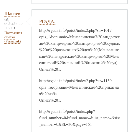
Шагиев
сб,
РГАДА.
09/24/2022
- 02:01
http://rgada.info/poisk/index2.php?str=1017-
Постоянная
opis_1&opisanie=Мензелинская%20ландратск
ссылка
(Permalink)
ая%20канцелярия,%20канцелярия%20судных
%20и%20розыскных%20дел%20(Мензелинс
кая%20ландратская%20канцелярия,%20Менз
елинский%20меньший%20нижний%20суд)
Опись%201.
http://rgada.info/poisk/index2.php?str=1139-
opis_1&opisanie=Мензелинская%20приказна
я%20изба
Опись%201.
http://rgada.info/poisk/index.php?
fund_number=0&fund_name=&list_name=&list
_number=0&Sk=30&page=151