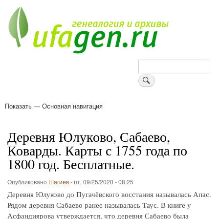
Перейти
к
основному
содержанию
Поиск
Показать — Основная навигация
Основная
навигация
Деревни
Форум
Поиск земляков
Татарские имена
Блоги
Войти
Поддержи Уфаген!
Деревня Юлуково, Сабаево,
Коварды. Карты с 1755 года по
1800 год. Бесплатные.
Опубликовано
Шагиев
-
пт, 09/25/2020 - 08:25
Деревня Юлуково до Пугачёвского восстания называлась Апас.
Рядом деревня Сабаево ранее называлась Таус. В книге у
Асфандиярова утверждается, что деревня Сабаево была