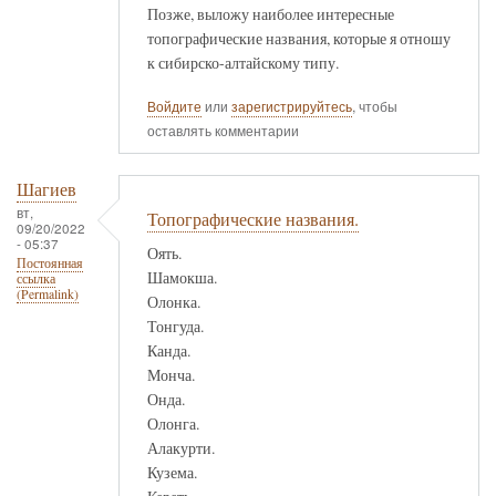
Позже, выложу наиболее интересные
топографические названия, которые я отношу
к сибирско-алтайскому типу.
Войдите
или
зарегистрируйтесь
, чтобы
оставлять комментарии
Шагиев
вт,
Топографические названия.
09/20/2022
- 05:37
Оять.
Постоянная
Шамокша.
ссылка
(Permalink)
Олонка.
Тонгуда.
Канда.
Монча.
Онда.
Олонга.
Алакурти.
Кузема.