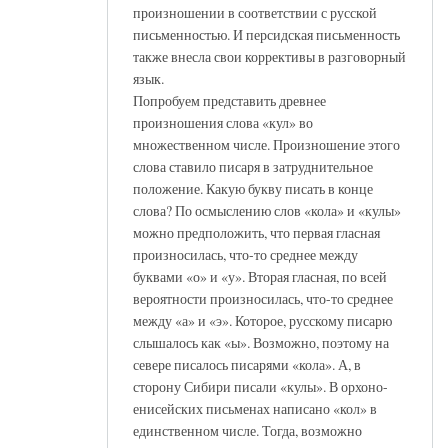
произношении в соответствии с русской
письменностью. И персидская письменность
также внесла свои коррективы в разговорный
язык.
Попробуем представить древнее
произношения слова «кул» во
множественном числе. Произношение этого
слова ставило писаря в затруднительное
положение. Какую букву писать в конце
слова? По осмыслению слов «кола» и «кулы»
можно предположить, что первая гласная
произносилась, что-то среднее между
буквами «о» и «у». Вторая гласная, по всей
вероятности произносилась, что-то среднее
между «а» и «э». Которое, русскому писарю
слышалось как «ы». Возможно, поэтому на
севере писалось писарями «кола». А, в
сторону Сибири писали «кулы». В орхоно-
енисейских письменах написано «кол» в
единственном числе. Тогда, возможно