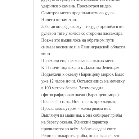
ударился о камень. Просмотрел видео.
Осмотрел место предполагаемого удара.
Ничего не заметил.
Забегая вперёд, скажу, что удар пришёлся по
рулевой тяге у колеса со стороны пассажира.
Позже это выявилось на обратном пути
сначала косвенно и в Ленинградской области
явно.
Проехали ещё несколько сложных мест.
К 11 ночи подъехали к Дальним Зеленцам.
Подъехали к океану (Баренцеву морю). Было
уже 12 часов ночи. Остановились на ночёвку
в 100 метрах берега. Затем сходил
сфотографировал океан (Баренцево море).
После лёг спать. Ночь очень прохладная.
Просыпаюсь утром – жены рядом нет.
Выглянул из машины, а она собирает грибы
на берегу океана. Женский характер
проявляется во всём. Забота о еде и уюте.
Решила пожарить грибы, но оказалось, что