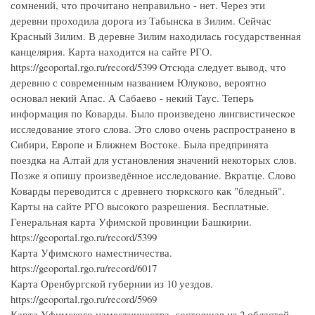
сомнений, что прочитано неправильно - нет. Через эти
деревни проходила дорога из Табынска в Зилим. Сейчас
Красный Зилим. В деревне Зилим находилась государственная
канцелярия. Карта находится на сайте РГО.
https://geoportal.rgo.ru/record/5399 Отсюда следует вывод, что
деревню с современным названием Юлуково, вероятно
основал некий Апас. А Сабаево - некий Таус. Теперь
информация по Коварды. Было произведено лингвистическое
исследование этого слова. Это слово очень распространено в
Сибири, Европе и Ближнем Востоке. Была предпринята
поездка на Алтай для установления значений некоторых слов.
Позже я опишу произведённое исследование. Вкратце. Слово
Коварды переводится с древнего тюркского как "бледный".
Карты на сайте РГО высокого разрешения. Бесплатные.
Генеральная карта Уфимской провинции Башкирии.
https://geoportal.rgo.ru/record/5399
Карта Уфимского наместничества.
https://geoportal.rgo.ru/record/6017
Карта Оренбургской губернии из 10 уездов.
https://geoportal.rgo.ru/record/5969
Карта Уфимского наместничества, состоящая из 2 областей,