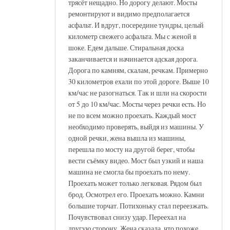
трясёт нещадно. Но дорогу делают. Мосты
ремонтируют и видимо предполагается
асфальт. И вдруг, посередине тундры, целый
километр свежего асфальта. Мы с женой в
шоке. Едем дальше. Стиральная доска
заканчивается и начинается адская дорога.
Дорога по камням, скалам, речкам. Примерно
30 километров ехали по этой дороге. Выше 10
км/час не разогнаться. Так и шли на скорости
от 5 до 10 км/час. Мосты через речки есть. Но
не по всем можно проехать. Каждый мост
необходимо проверять, выйдя из машины. У
одной речки, жена вышла из машины,
перешла по мосту на другой берег, чтобы
вести съёмку видео. Мост был узкий и наша
машина не смогла бы проехать по нему.
Проехать может только легковая. Рядом был
брод. Осмотрел его. Проехать можно. Камни
большие торчат. Потихоньку стал переезжать.
Почувствовал снизу удар. Переехал на
другую сторону. Жена сказала, что похоже