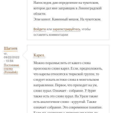
Напоследок дам определение на чукотском,
которое дал мне заправщик в Ленинградской
области.
Эгве кинот. Каменный мешок. На чукотском.
Войдите
или
зарегистрируйтесь
, чтобы
оставлять комментарии
Шагиев
чт,
Карел.
09/22/2022
- 10:56
Можно поразмыслить от какого слова
Постоянная
произошло слово карел. Если, предположить,
ссылка
(Permalink)
что карелы относятся к тюркской группе, то
следует искать истоки слова в монгольском
направлении. Первое, что приходит на ум,
слово хурал. Означает - собрание. У бурят
также есть это слово хурал. На Урале также
есть аналогичное слово - курултай. Также
означает собрание. Это современное понятие.
Если же, соотнести с древним смыслом, то