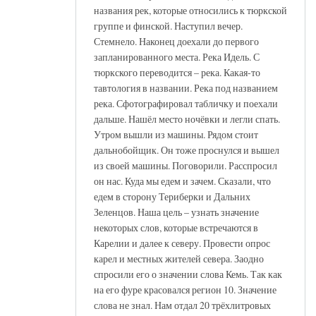
названия рек, которые относились к тюркской
группе и финской. Наступил вечер.
Стемнело. Наконец доехали до первого
запланированного места. Река Идель. С
тюркского переводится – река. Какая-то
тавтология в названии. Река под названием
река. Сфотографировал табличку и поехали
дальше. Нашёл место ночёвки и легли спать.
Утром вышли из машины. Рядом стоит
дальнобойщик. Он тоже проснулся и вышел
из своей машины. Поговорили. Расспросил
он нас. Куда мы едем и зачем. Сказали, что
едем в сторону Териберки и Дальних
Зеленцов. Наша цель – узнать значение
некоторых слов, которые встречаются в
Карелии и далее к северу. Провести опрос
карел и местных жителей севера. Заодно
спросили его о значении слова Кемь. Так как
на его фуре красовался регион 10. Значение
слова не знал. Нам отдал 20 трёхлитровых