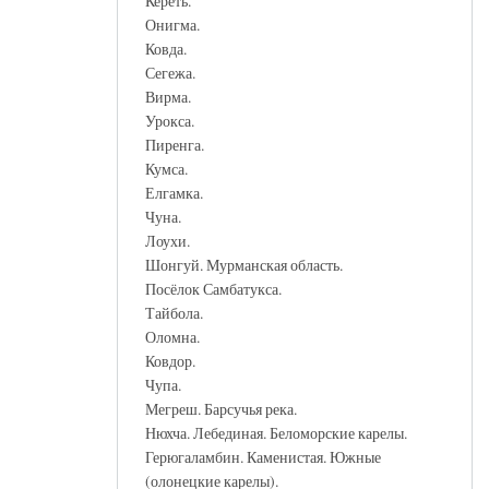
Кереть.
Онигма.
Ковда.
Сегежа.
Вирма.
Урокса.
Пиренга.
Кумса.
Елгамка.
Чуна.
Лоухи.
Шонгуй. Мурманская область.
Посёлок Самбатукса.
Тайбола.
Оломна.
Ковдор.
Чупа.
Мегреш. Барсучья река.
Нюхча. Лебединая. Беломорские карелы.
Герюгаламбин. Каменистая. Южные
(олонецкие карелы).