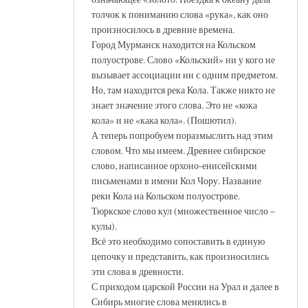
толчок к пониманию слова «рука», как оно
произносилось в древние времена.
Город Мурманск находится на Кольском
полуострове. Слово «Кольский» ни у кого не
вызывает ассоциации ни с одним предметом.
Но, там находится река Кола. Также никто не
знает значение этого слова. Это не «кока
кола» и не «кака кола». (Пошютил).
А теперь попробуем поразмыслить над этим
словом. Что мы имеем. Древнее сибирское
слово, написанное орхоно-енисейскими
письменами в имени Кол Чору. Название
реки Кола на Кольском полуострове.
Тюркское слово кул (множественное число –
кулы).
Всё это необходимо сопоставить в единую
цепочку и представить, как произносились
эти слова в древности.
С приходом царской России на Урал и далее в
Сибирь многие слова менялись в