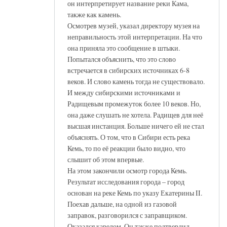
он интерпретирует название реки Кама,
также как камень.
Осмотрев музей, указал директору музея на
неправильность этой интерпретации. На что
она приняла это сообщение в штыки.
Попытался объяснить, что это слово
встречается в сибирских источниках 6-8
веков. И слово камень тогда не существовало.
И между сибирскими источниками и
Радищевым промежуток более 10 веков. Но,
она даже слушать не хотела. Радищев для неё
высшая инстанция. Больше ничего ей не стал
объяснять. О том, что в Сибири есть река
Кемь, то по её реакции было видно, что
слышит об этом впервые.
На этом закончили осмотр города Кемь.
Результат исследования города – город
основан на реке Кемь по указу Екатерины II.
Поехав дальше, на одной из газовой
заправок, разговорился с заправщиком.
Оказался карелом. Он также подтвердил