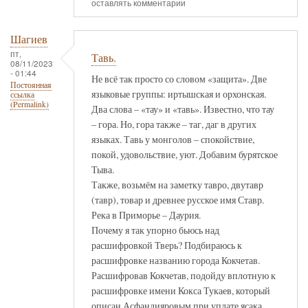
оставлять комментарии
Шагиев
пт,
Тавь.
08/11/2023
- 01:44
Не всё так просто со словом «защита». Две
Постоянная
языковые группы: иртышская и орхонская.
ссылка
(Permalink)
Два слова – «тау» и «тавь». Известно, что тау
– гора. Но, гора также – таг, даг в других
языках. Тавь у монголов – спокойствие,
покой, удовольствие, уют. Добавим бурятское
Тыва.
Также, возьмём на заметку тавро, двутавр
(тавр), товар и древнее русское имя Ставр.
Река в Приморье – Даурия.
Почему я так упорно бьюсь над
расшифровкой Тверь? Подбираюсь к
расшифровке названию города Кокчетав.
Расшифровав Кокчетав, подойду вплотную к
расшифровке имени Кокса Тукаев, который
описан Асфандияровым при уплате ясака.