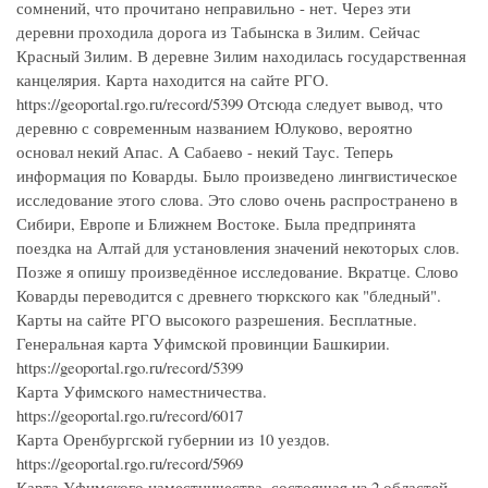
сомнений, что прочитано неправильно - нет. Через эти
деревни проходила дорога из Табынска в Зилим. Сейчас
Красный Зилим. В деревне Зилим находилась государственная
канцелярия. Карта находится на сайте РГО.
https://geoportal.rgo.ru/record/5399 Отсюда следует вывод, что
деревню с современным названием Юлуково, вероятно
основал некий Апас. А Сабаево - некий Таус. Теперь
информация по Коварды. Было произведено лингвистическое
исследование этого слова. Это слово очень распространено в
Сибири, Европе и Ближнем Востоке. Была предпринята
поездка на Алтай для установления значений некоторых слов.
Позже я опишу произведённое исследование. Вкратце. Слово
Коварды переводится с древнего тюркского как "бледный".
Карты на сайте РГО высокого разрешения. Бесплатные.
Генеральная карта Уфимской провинции Башкирии.
https://geoportal.rgo.ru/record/5399
Карта Уфимского наместничества.
https://geoportal.rgo.ru/record/6017
Карта Оренбургской губернии из 10 уездов.
https://geoportal.rgo.ru/record/5969
Карта Уфимского наместничества, состоящая из 2 областей,