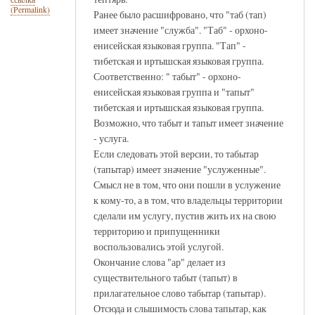
(Permalink)
Ранее было расшифровано, что "таб (тап)
имеет значение "служба". "Таб" - орхоно-
енисейская языковая группа. "Тап" -
тибетская и иртышская языковая группа.
Соответственно: " табыт" - орхоно-
енисейская языковая группа и "тапыт"
тибетская и иртышская языковая группа.
Возможно, что табыт и тапыт имеет значение
- услуга.
Если следовать этой версии, то табытар
(тапытар) имеет значение "услуженные".
Смысл не в том, что они пошли в услужение
к кому-то, а в том, что владельцы территории
сделали им услугу, пустив жить их на свою
территорию и припущенники
воспользовались этой услугой.
Окончание слова "ар" делает из
существительного табыт (тапыт) в
прилагательное слово табытар (тапытар).
Отсюда и слышимость слова тапытар, как