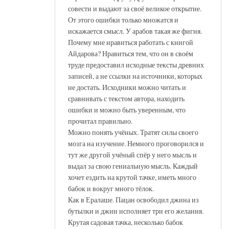
совести и выдают за своё великое открытие.
От этого ошибки только множатся и
искажается смысл. У арабов такая же фигня.
Почему мне нравиться работать с книгой
Айдарова? Нравиться тем, что он в своём
труде предоставил исходные тексты древних
записей, а не ссылки на источники, которых
не достать. Исходники можно читать и
сравнивать с текстом автора, находить
ошибки и можно быть уверенным, что
прочитал правильно.
Можно понять учёных. Тратят силы своего
мозга на изучение. Немного проговорился и
тут же другой учёный спёр у него мысль и
выдал за свою гениальную мысль. Каждый
хочет ездить на крутой тачке, иметь много
бабок и вокруг много тёлок.
Как в Ералаше. Пацан освободил джина из
бутылки и джин исполняет три его желания.
Крутая садовая тачка, несколько бабок