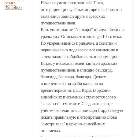
Начал изучение его записей. Пока,
ссылка
(Permalink)
интерпретацию учёных историков. Попутно
выявились записи других арабских
путешественников.
Есть упоминание "башкард" придунайских и
уральских. Описывается эпоха до 10-го века.
По укоренившейся привычке, я скептик и
первоначально подвергаю всё сомнению и
затем начинаю обрабатывать информацию.
Везде, у исследователей записей арабских
путешественников, написано башкирд,
башгирд, башкард, башгард. Делаем
изменение из-за арабизма слов на
древнетюркский. Баш Кары. В орхоно-
енисейских письменах встречается слово
"карыгыз" - смотрите. Следовательно, с
учётом окончания в слове кард (гард) следует
искать правильную интерпретацию слова
"смотритель" в орхоно-енисейских
письменах.