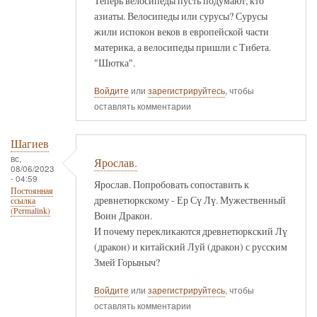
Теперь велосипеды пусть подумают, кто
азиаты. Велосипеды или сурусы? Сурусы
жили испокон веков в европейской части
материка, а велосипеды пришли с Тибета.
"Шютка".
Войдите
или
зарегистрируйтесь
, чтобы
оставлять комментарии
Шагиев
вс,
Ярослав.
08/06/2023
- 04:59
Ярослав. Попробовать сопоставить к
Постоянная
древнетюркскому - Ер Сү Лү. Мужественный
ссылка
(Permalink)
Воин Дракон.
И почему перекликаются древнетюркский Лү
(дракон) и китайский Луй (дракон) с русским
Змей Горыныч?
Войдите
или
зарегистрируйтесь
, чтобы
оставлять комментарии