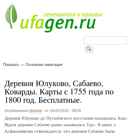
Перейти
к
основному
содержанию
Поиск
Показать — Основная навигация
Основная
навигация
Деревни
Форум
Поиск земляков
Татарские имена
Блоги
Войти
Поддержи Уфаген!
Деревня Юлуково, Сабаево,
Коварды. Карты с 1755 года по
1800 год. Бесплатные.
Опубликовано
Шагиев
-
пт, 09/25/2020 - 08:25
Деревня Юлуково до Пугачёвского восстания называлась Апас.
Рядом деревня Сабаево ранее называлась Таус. В книге у
Асфандиярова утверждается, что деревня Сабаево была