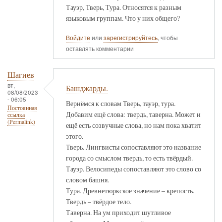
Тауэр, Тверь, Тура. Относятся к разным
языковым группам. Что у них общего?
Войдите
или
зарегистрируйтесь
, чтобы
оставлять комментарии
Шагиев
вт,
Башджарды.
08/08/2023
- 06:05
Вернёмся к словам Тверь, тауэр, тура.
Постоянная
Добавим ещё слова: твердь, таверна. Может и
ссылка
(Permalink)
ещё есть созвучные слова, но нам пока хватит
этого.
Тверь. Лингвисты сопоставляют это название
города со смыслом твердь, то есть твёрдый.
Тауэр. Велосипеды сопоставляют это слово со
словом башня.
Тура. Древнетюркское значение – крепость.
Твердь – твёрдое тело.
Таверна. На ум приходит шутливое