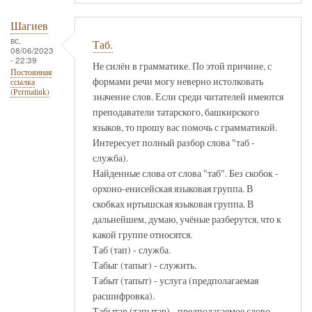
Шагиев
вс,
Таб.
08/06/2023
- 22:39
Не силён в грамматике. По этой причине, с
Постоянная
формами речи могу неверно истолковать
ссылка
(Permalink)
значение слов. Если среди читателей имеются
преподаватели татарского, башкирского
языков, то прошу вас помочь с грамматикой.
Интересует полный разбор слова "таб -
служба).
Найденные слова от слова "таб". Без скобок -
орхоно-енисейская языковая группа. В
скобках иртышская языковая группа. В
дальнейшем, думаю, учёные разберутся, что к
какой группе относятся.
Таб (тап) - служба.
Табыг (тапыг) - служить.
Табыт (тапыт) - услуга (предполагаемая
расшифровка).
Табытар (тапытар) - предполагаемое слово