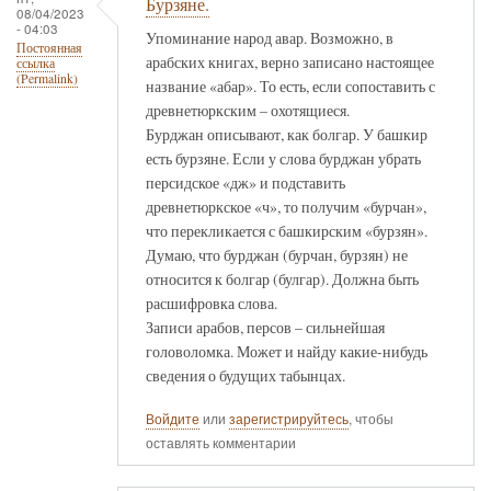
Бурзяне.
08/04/2023
- 04:03
Упоминание народ авар. Возможно, в
Постоянная
арабских книгах, верно записано настоящее
ссылка
(Permalink)
название «абар». То есть, если сопоставить с
древнетюркским – охотящиеся.
Бурджан описывают, как болгар. У башкир
есть бурзяне. Если у слова бурджан убрать
персидское «дж» и подставить
древнетюркское «ч», то получим «бурчан»,
что перекликается с башкирским «бурзян».
Думаю, что бурджан (бурчан, бурзян) не
относится к болгар (булгар). Должна быть
расшифровка слова.
Записи арабов, персов – сильнейшая
головоломка. Может и найду какие-нибудь
сведения о будущих табынцах.
Войдите
или
зарегистрируйтесь
, чтобы
оставлять комментарии