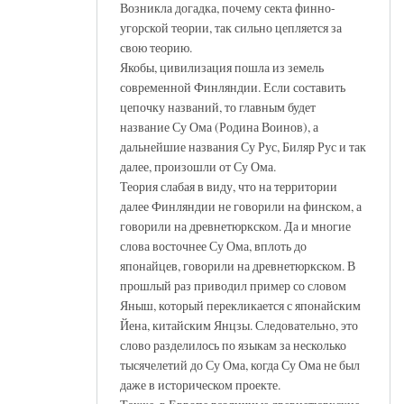
Возникла догадка, почему секта финно-
угорской теории, так сильно цепляется за
свою теорию.
Якобы, цивилизация пошла из земель
современной Финляндии. Если составить
цепочку названий, то главным будет
название Су Ома (Родина Воинов), а
дальнейшие названия Су Рус, Биляр Рус и так
далее, произошли от Су Ома.
Теория слабая в виду, что на территории
далее Финляндии не говорили на финском, а
говорили на древнетюркском. Да и многие
слова восточнее Су Ома, вплоть до
японайцев, говорили на древнетюркском. В
прошлый раз приводил пример со словом
Яныш, который перекликается с японайским
Йена, китайским Янцзы. Следовательно, это
слово разделилось по языкам за несколько
тысячелетий до Су Ома, когда Су Ома не был
даже в историческом проекте.