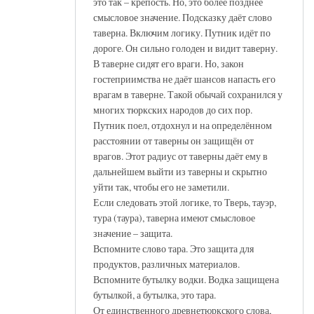
это так – крепость. Но, это более позднее
смысловое значение. Подсказку даёт слово
таверна. Включим логику. Путник идёт по
дороге. Он сильно голоден и видит таверну.
В таверне сидят его враги. Но, закон
гостеприимства не даёт шансов напасть его
врагам в таверне. Такой обычай сохранился у
многих тюркских народов до сих пор.
Путник поел, отдохнул и на определённом
расстоянии от таверны он защищён от
врагов. Этот радиус от таверны даёт ему в
дальнейшем выйти из таверны и скрытно
уйти так, чтобы его не заметили.
Если следовать этой логике, то Тверь, тауэр,
тура (таура), таверна имеют смысловое
значение – защита.
Вспомните слово тара. Это защита для
продуктов, различных материалов.
Вспомните бутылку водки. Водка защищена
бутылкой, а бутылка, это тара.
От единственного древнетюркского слова,