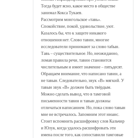
Тогда будет ясно, какое место в обществе
занимал Кокса Тукаев.
Рассмотрим монгольское «тавь».
Спокойствие, покой, удовольствие, уют.
Казалось бы, что к защите никакого
отношения нет. Слово тавин, многие
исследователи принимают за слово табын.
Тавь – существительное. Но, неожиданно,
ломая правила речи, тавин становится
числительным и имеет значение – пятьдесят.
Обращаем внимание, что написано тавин, а
не тавын. Следовательно, звук «В» мягкий. У
тавын звук «В» должен быть твёрдым.
Можно сделать вывод, что в тамговой
письменности тавин и тавын должны
отличаться написанием. Но, пока слово тавын
мне не встречалось. Запомним этот нюанс.
Стоит вспомнить расшифровку слов Кальчир
и Юлук, когда удалось расшифровать эти
имена после того, как сопоставили тамговые