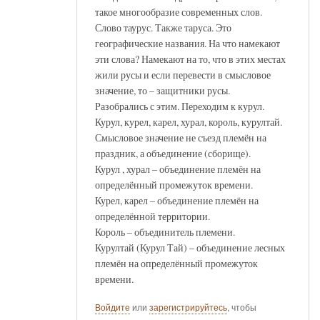
такое многообразие современных слов.
Слово таурус. Также таруса. Это
географические названия. На что намекают
эти слова? Намекают на то, что в этих местах
жили русы и если перевести в смысловое
значение, то – защитники русы.
Разобрались с этим. Переходим к курул.
Курул, курел, карел, хурал, король, курултай.
Смысловое значение не съезд племён на
праздник, а объединение (сборище).
Курул , хурал – объединение племён на
определённый промежуток времени.
Курел, карел – объединение племён на
определённой территории.
Король – объединитель племени.
Курултай (Курул Тай) – объединение лесных
племён на определённый промежуток
времени.
Войдите
или
зарегистрируйтесь
, чтобы