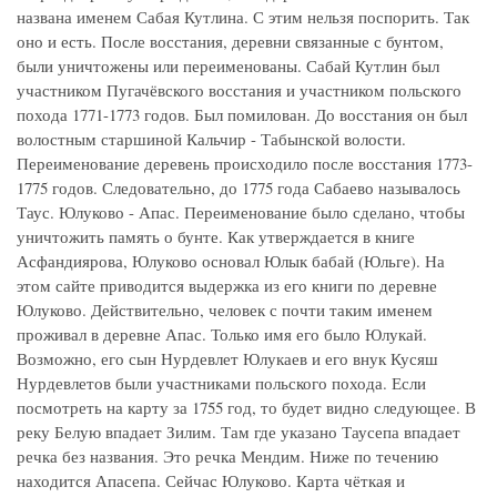
названа именем Сабая Кутлина. С этим нельзя поспорить. Так
оно и есть. После восстания, деревни связанные с бунтом,
были уничтожены или переименованы. Сабай Кутлин был
участником Пугачёвского восстания и участником польского
похода 1771-1773 годов. Был помилован. До восстания он был
волостным старшиной Кальчир - Табынской волости.
Переименование деревень происходило после восстания 1773-
1775 годов. Следовательно, до 1775 года Сабаево называлось
Таус. Юлуково - Апас. Переименование было сделано, чтобы
уничтожить память о бунте. Как утверждается в книге
Асфандиярова, Юлуково основал Юлык бабай (Юльге). На
этом сайте приводится выдержка из его книги по деревне
Юлуково. Действительно, человек с почти таким именем
проживал в деревне Апас. Только имя его было Юлукай.
Возможно, его сын Нурдевлет Юлукаев и его внук Кусяш
Нурдевлетов были участниками польского похода. Если
посмотреть на карту за 1755 год, то будет видно следующее. В
реку Белую впадает Зилим. Там где указано Таусепа впадает
речка без названия. Это речка Мендим. Ниже по течению
находится Апасепа. Сейчас Юлуково. Карта чёткая и