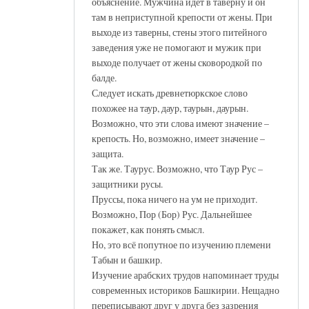
объяснение. Мужчина идёт в таверну и он
там в неприступной крепости от жены. При
выходе из таверны, стены этого питейного
заведения уже не помогают и мужик при
выходе получает от жены сковородкой по
балде.
Следует искать древнетюркское слово
похожее на таур, даур, таурын, даурын.
Возможно, что эти слова имеют значение –
крепость. Но, возможно, имеет значение –
защита.
Так же. Таурус. Возможно, что Таур Рус –
защитники русы.
Пруссы, пока ничего на ум не приходит.
Возможно, Пор (Бор) Рус. Дальнейшее
покажет, как понять смысл.
Но, это всё попутное по изучению племени
Табын и башкир.
Изучение арабских трудов напоминает труды
современных историков Башкирии. Нещадно
переписывают друг у друга без зазрения