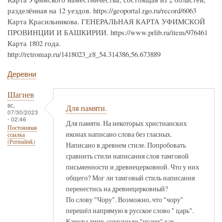
разделённая на 12 уездов. https://geoportal.rgo.ru/record/6063
Карта Красильникова. ГЕНЕРАЛЬНАЯ КАРТА УФИМСКОЙ
ПРОВИНЦИИ И БАШКИРИИ. https://www.prlib.ru/item/976461
Карта 1802 года.
http://retromap.ru/1418023_z8_54.314386,56.673889
Деревни
Шагиев
вс,
Для памяти.
07/30/2023
- 02:46
Для памяти. На некоторых христианских
Постоянная
иконах написано слова без гласных.
ссылка
(Permalink)
Написано в древнем стиле. Попробовать
сравнить стили написания слов тамговой
письменности и древнецерковной. Что у них
общего? Мог ли тамговый стиль написания
перенестись на древнецерковный?
По слову "Чору". Возможно, что "чору"
перешёл напрямую в русское слово " царь".
Карелы лишь сохранили "чуари" как