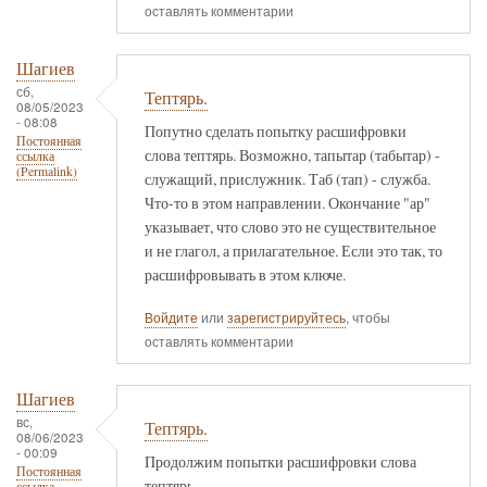
оставлять комментарии
Шагиев
сб,
Тептярь.
08/05/2023
- 08:08
Попутно сделать попытку расшифровки
Постоянная
слова тептярь. Возможно, тапытар (табытар) -
ссылка
(Permalink)
служащий, прислужник. Таб (тап) - служба.
Что-то в этом направлении. Окончание "ар"
указывает, что слово это не существительное
и не глагол, а прилагательное. Если это так, то
расшифровывать в этом ключе.
Войдите
или
зарегистрируйтесь
, чтобы
оставлять комментарии
Шагиев
вс,
Тептярь.
08/06/2023
- 00:09
Продолжим попытки расшифровки слова
Постоянная
тептярь.
ссылка