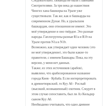
Следовательно, табынцы не были Главными
Смотрителями. За три века до нашествия
Чингиз хана башкиры на Урале уже
существовали. Так же, как и башкарды на
современном Дунае. Но, к уральским
башкардам, они отношения не имеют. Это
моё утверждение и оно твёрдое. Это разные
народы. Гаплогруппы разные R1a и R1b на
Урале против N1a и N1b.
Возможно, как утверждает один человек (это
не моё утверждение), это были какие-то
правители, с именем Башкары. Пока, на эту
версию, у меня нет данных.
Также, из этих источников (арабов),
выявлено, что арабизированное название
города Киев - Куйаба. Если интерпретировать
в древнетюркский, то Куу Аб - Рослый
(высокий, возвышенный) охотник. Следует в
этом случае сопоставить, был ли Аз Көльдир
сыном Куу Аб.
Необходимо учитывать, что одно древнее