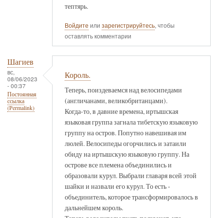
тептярь.
Войдите
или
зарегистрируйтесь
, чтобы
оставлять комментарии
Шагиев
вс,
Король.
08/06/2023
- 00:37
Теперь, поиздеваемся над велосипедами
Постоянная
(англичанами, великобританцами).
ссылка
(Permalink)
Когда-то, в давние времена, иртышская
языковая группа загнала тибетскую языковую
группу на остров. Попутно навешивая им
люлей. Велосипеды огорчились и затаили
обиду на иртышскую языковую группу. На
острове все племена объединились и
образовали курул. Выбрали главаря всей этой
шайки и назвали его курул. То есть -
объединитель, которое трансформировалось в
дальнейшем король.