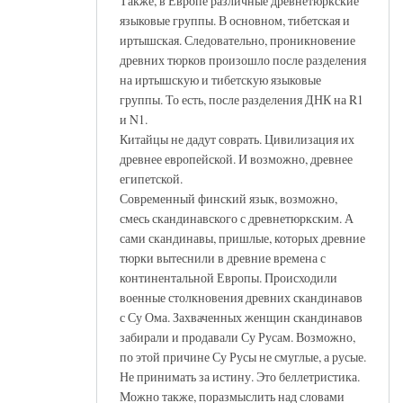
Также, в Европе различные древнетюркские
языковые группы. В основном, тибетская и
иртышская. Следовательно, проникновение
древних тюрков произошло после разделения
на иртышскую и тибетскую языковые
группы. То есть, после разделения ДНК на R1
и N1.
Китайцы не дадут соврать. Цивилизация их
древнее европейской. И возможно, древнее
египетской.
Современный финский язык, возможно,
смесь скандинавского с древнетюркским. А
сами скандинавы, пришлые, которых древние
тюрки вытеснили в древние времена с
континентальной Европы. Происходили
военные столкновения древних скандинавов
с Су Ома. Захваченных женщин скандинавов
забирали и продавали Су Русам. Возможно,
по этой причине Су Русы не смуглые, а русые.
Не принимать за истину. Это беллетристика.
Можно также, поразмыслить над словами