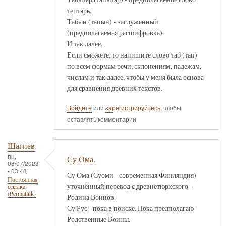
тептярь.
Табын (тапын) - заслуженный
(предполагаемая расшифровка).
И так далее.
Если сможете, то напишите слово таб (тап)
по всем формам речи, склонениям, падежам,
числам и так далее, чтобы у меня была основа
для сравнения древних текстов.
Войдите
или
зарегистрируйтесь
, чтобы
оставлять комментарии
Шагиев
пн,
Су Ома.
08/07/2023
- 03:48
Су Ома (Суоми - современная Финляндия)
Постоянная
уточнённый перевод с древнетюркского -
ссылка
(Permalink)
Родина Воинов.
Су Рус - пока в поиске. Пока предполагаю -
Родственные Воины.