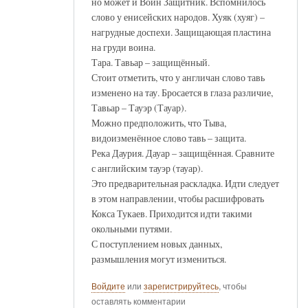
но может и Воин Защитник. Вспомнилось
слово у енисейских народов. Хуяк (хуяг) –
нагрудные доспехи. Защищающая пластина
на груди воина.
Тара. Тавьар – защищённый.
Стоит отметить, что у англичан слово тавь
изменено на тау. Бросается в глаза различие,
Тавьар – Тауэр (Тауар).
Можно предположить, что Тыва,
видоизменённое слово тавь – защита.
Река Даурия. Дауар – защищённая. Сравните
с английским тауэр (тауар).
Это предварительная раскладка. Идти следует
в этом направлении, чтобы расшифровать
Кокса Тукаев. Приходится идти такими
окольными путями.
С поступлением новых данных,
размышления могут измениться.
Войдите
или
зарегистрируйтесь
, чтобы
оставлять комментарии