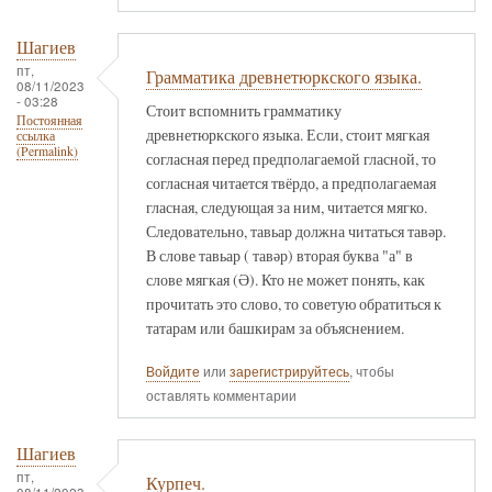
Шагиев
пт,
Грамматика древнетюркского языка.
08/11/2023
- 03:28
Стоит вспомнить грамматику
Постоянная
древнетюркского языка. Если, стоит мягкая
ссылка
(Permalink)
согласная перед предполагаемой гласной, то
согласная читается твёрдо, а предполагаемая
гласная, следующая за ним, читается мягко.
Следовательно, тавьар должна читаться тавәр.
В слове тавьар ( тавәр) вторая буква "а" в
слове мягкая (Ә). Кто не может понять, как
прочитать это слово, то советую обратиться к
татарам или башкирам за объяснением.
Войдите
или
зарегистрируйтесь
, чтобы
оставлять комментарии
Шагиев
пт,
Курпеч.
08/11/2023