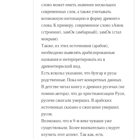
слово может иметь значение нескольких
современных слов, а также учитывать
возможную интонацию и форму древнего
слова. К примеру, современное слово зАмок
(строение), замОк (амбарный), замОк (стал
мокрым).
Также, из этих источников (арабов),
необходимо выявлять арабизированные
названия и интерпретировать их в
древнетюркский вид.
Есть вскольз указание, что булгар и русы
родственные. Пока нет конкретных данных.
В детстве читал книгу о древних русичах (не
помню автора), что до христианизации Руси,
русичи сжигали умерших. В арабских
источниках сказано о сжигании умерших
русов.
Возможно, что в 9-м веке чуваши уже
существовали. Более внимательно следует
изучить этот аспект. Так как, есть