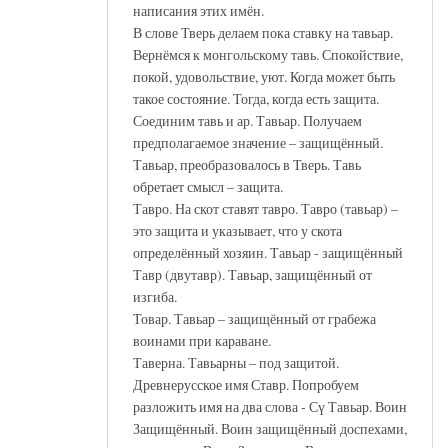
написания этих имён.
В слове Тверь делаем пока ставку на тавьар.
Вернёмся к монгольскому тавь. Спокойствие,
покой, удовольствие, уют. Когда может быть
такое состояние. Тогда, когда есть защита.
Соединим тавь и ар. Тавьар. Получаем
предполагаемое значение – защищённый.
Тавьар, преобразовалось в Тверь. Тавь
обретает смысл – защита.
Тавро. На скот ставят тавро. Тавро (тавьар) –
это защита и указывает, что у скота
определённый хозяин. Тавьар - защищённый
Тавр (двутавр). Тавьар, защищённый от
изгиба.
Товар. Тавьар – защищённый от грабежа
воинами при караване.
Таверна. Тавьарны – под защитой.
Древнерусское имя Ставр. Попробуем
разложить имя на два слова - Сү Тавьар. Воин
Защищённый. Воин защищённый доспехами,