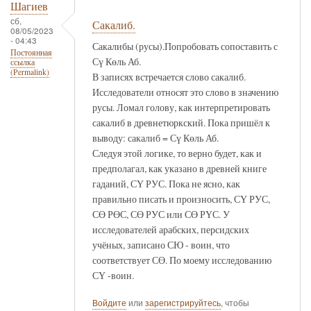
Шагиев
сб,
Сакалиб.
08/05/2023
- 04:43
Сакалибы (русы).Попробовать сопоставить с
Постоянная
Сү Көль Аб.
ссылка
(Permalink)
В записях встречается слово сакалиб.
Исследователи относят это слово в значению
русы. Ломал голову, как интерпретировать
сакалиб в древнетюркский. Пока пришёл к
выводу: сакалиб = Сү Көль Аб.
Следуя этой логике, то верно будет, как и
предполагал, как указано в древней книге
гаданий, СҮ РУС. Пока не ясно, как
правильно писать и произносить, СҮ РУС,
СӨ РӨС, СӨ РУС или СӨ РҮС. У
исследователей арабских, персидских
учёных, записано СЮ - воин, что
соответствует СӨ. По моему исследованию
СҮ -воин.
Войдите
или
зарегистрируйтесь
, чтобы