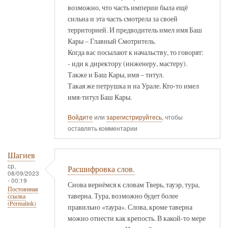
возможно, что часть империи была ещё
сильна и эта часть смотрела за своей
территорией. И предводитель имел имя Баш
Кары – Главный Смотритель.
Когда вас посылают к начальству, то говорят:
- иди к директору (инженеру, мастеру).
Также и Баш Кары, имя – титул.
Такая же петрушка и на Урале. Кто-то имел
имя-титул Баш Кары.
Войдите
или
зарегистрируйтесь
, чтобы
оставлять комментарии
Шагиев
ср,
Расшифровка слов.
08/09/2023
- 00:19
Снова вернёмся к словам Тверь, тауэр, тура,
Постоянная
таверна. Тура, возможно будет более
ссылка
(Permalink)
правильно «таура». Слова, кроме таверна
можно отнести как крепость. В какой-то мере