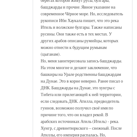
берегах которой живут русы, булгары,
башджарды и прочие. Явное указание на
современное Чёрное море. Но, исследователь
рукописи Ибн Хаукала пишет, что это река
Итиль и волжские булгары. Также написаны
русины. Они также есть в тех местах. У
других арабов описаны румийцы, которых
можно отнести к будущим румынам
(цыганам).
Но, меня заинтересовала запись башджарды.
На этом многие и делают заключение, что
башкиры на Урале родственны башджардам
на Дунае. Это в корне неверно. Ранее писал о
ДНК. Башджарды на Дунае, это хунгры с
Тибета или прилегающей к ней территории,
если следовать ДНК. Атилла, предводитель
гуннов, возможно получил своё имя по
причине того, что он владел рекой. В
арабских источниках Атиль (Итиль) - река.
Хунгр, с древнетюркского – снежный. После
Атиллы, его империя распалась. Но,