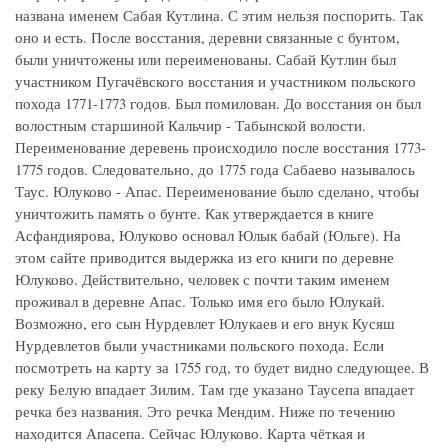
названа именем Сабая Кутлина. С этим нельзя поспорить. Так
оно и есть. После восстания, деревни связанные с бунтом,
были уничтожены или переименованы. Сабай Кутлин был
участником Пугачёвского восстания и участником польского
похода 1771-1773 годов. Был помилован. До восстания он был
волостным старшиной Кальчир - Табынской волости.
Переименование деревень происходило после восстания 1773-
1775 годов. Следовательно, до 1775 года Сабаево называлось
Таус. Юлуково - Апас. Переименование было сделано, чтобы
уничтожить память о бунте. Как утверждается в книге
Асфандиярова, Юлуково основал Юлык бабай (Юльге). На
этом сайте приводится выдержка из его книги по деревне
Юлуково. Действительно, человек с почти таким именем
проживал в деревне Апас. Только имя его было Юлукай.
Возможно, его сын Нурдевлет Юлукаев и его внук Кусяш
Нурдевлетов были участниками польского похода. Если
посмотреть на карту за 1755 год, то будет видно следующее. В
реку Белую впадает Зилим. Там где указано Таусепа впадает
речка без названия. Это речка Мендим. Ниже по течению
находится Апасепа. Сейчас Юлуково. Карта чёткая и