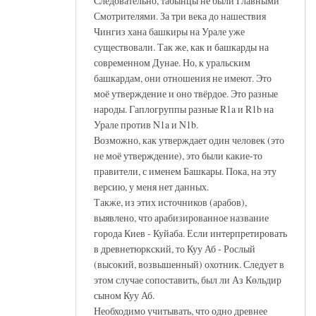
Следовательно, табынцы не были Главными
Смотрителями. За три века до нашествия
Чингиз хана башкиры на Урале уже
существовали. Так же, как и башкарды на
современном Дунае. Но, к уральским
башкардам, они отношения не имеют. Это
моё утверждение и оно твёрдое. Это разные
народы. Гаплогруппы разные R1a и R1b на
Урале против N1a и N1b.
Возможно, как утверждает один человек (это
не моё утверждение), это были какие-то
правители, с именем Башкары. Пока, на эту
версию, у меня нет данных.
Также, из этих источников (арабов),
выявлено, что арабизированное название
города Киев - Куйаба. Если интерпретировать
в древнетюркский, то Куу Аб - Рослый
(высокий, возвышенный) охотник. Следует в
этом случае сопоставить, был ли Аз Көльдир
сыном Куу Аб.
Необходимо учитывать, что одно древнее