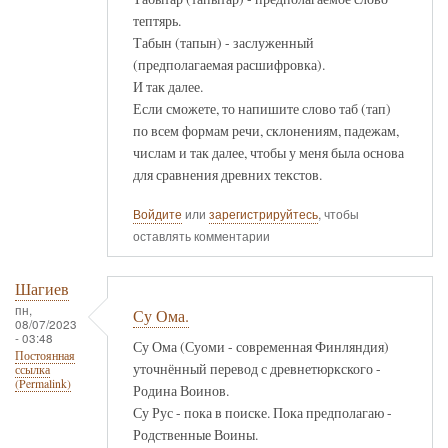
тептярь.
Табын (тапын) - заслуженный
(предполагаемая расшифровка).
И так далее.
Если сможете, то напишите слово таб (тап)
по всем формам речи, склонениям, падежам,
числам и так далее, чтобы у меня была основа
для сравнения древних текстов.
Войдите
или
зарегистрируйтесь
, чтобы
оставлять комментарии
Шагиев
пн,
Су Ома.
08/07/2023
- 03:48
Су Ома (Суоми - современная Финляндия)
Постоянная
уточнённый перевод с древнетюркского -
ссылка
(Permalink)
Родина Воинов.
Су Рус - пока в поиске. Пока предполагаю -
Родственные Воины.