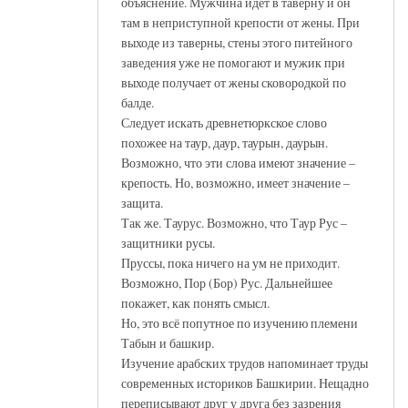
объяснение. Мужчина идёт в таверну и он
там в неприступной крепости от жены. При
выходе из таверны, стены этого питейного
заведения уже не помогают и мужик при
выходе получает от жены сковородкой по
балде.
Следует искать древнетюркское слово
похожее на таур, даур, таурын, даурын.
Возможно, что эти слова имеют значение –
крепость. Но, возможно, имеет значение –
защита.
Так же. Таурус. Возможно, что Таур Рус –
защитники русы.
Пруссы, пока ничего на ум не приходит.
Возможно, Пор (Бор) Рус. Дальнейшее
покажет, как понять смысл.
Но, это всё попутное по изучению племени
Табын и башкир.
Изучение арабских трудов напоминает труды
современных историков Башкирии. Нещадно
переписывают друг у друга без зазрения