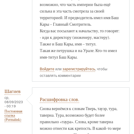
возможно, что часть империи была ещё
сильна и эта часть смотрела за своей
территорией. И предводитель имел имя Баш
Кары – Главный Смотритель.
Когда вас посылают к начальству, то говорят:
- иди к директору (инженеру, мастеру).
Также и Баш Кары, имя – титул.
Такая же петрушка и на Урале. Кто-то имел
имя-титул Баш Кары.
Войдите
или
зарегистрируйтесь
, чтобы
оставлять комментарии
Шагиев
ср,
Расшифровка слов.
08/09/2023
- 00:19
Снова вернёмся к словам Тверь, тауэр, тура,
Постоянная
таверна. Тура, возможно будет более
ссылка
(Permalink)
правильно «таура». Слова, кроме таверна
можно отнести как крепость. В какой-то мере