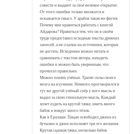
совести и выдают за своё великое открытие.
От этого ошибки только множатся и
искажается смысл. У арабов такая же фигня.
Почему мне нравиться работать с книгой
Айдарова? Нравиться тем, что он в своём
труде предоставил исходные тексты древних
записей, а не ссылки на источники, которых
не достать. Исходники можно читать и
сравнивать с текстом автора, находить
ошибки и можно быть уверенным, что
прочитал правильно.
Можно понять учёных. Тратят силы своего
мозга на изучение. Немного проговорился и
тут же другой учёный спёр у него мысль и
выдал за свою гениальную мысль. Каждый
хочет ездить на крутой тачке, иметь много
бабок и вокруг много тёлок.
Как в Ералаше. Пацан освободил джина из
бутылки и джин исполняет три его желания.
Крутая садовая тачка, несколько бабок