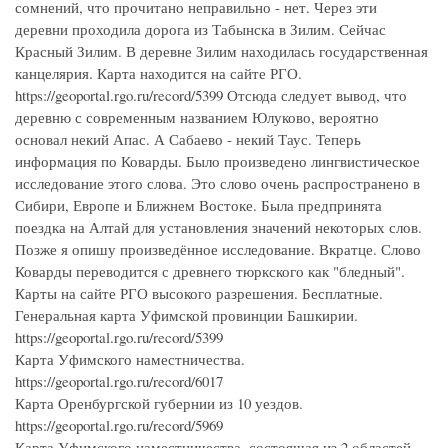
сомнений, что прочитано неправильно - нет. Через эти
деревни проходила дорога из Табынска в Зилим. Сейчас
Красный Зилим. В деревне Зилим находилась государственная
канцелярия. Карта находится на сайте РГО.
https://geoportal.rgo.ru/record/5399 Отсюда следует вывод, что
деревню с современным названием Юлуково, вероятно
основал некий Апас. А Сабаево - некий Таус. Теперь
информация по Коварды. Было произведено лингвистическое
исследование этого слова. Это слово очень распространено в
Сибири, Европе и Ближнем Востоке. Была предпринята
поездка на Алтай для установления значений некоторых слов.
Позже я опишу произведённое исследование. Вкратце. Слово
Коварды переводится с древнего тюркского как "бледный".
Карты на сайте РГО высокого разрешения. Бесплатные.
Генеральная карта Уфимской провинции Башкирии.
https://geoportal.rgo.ru/record/5399
Карта Уфимского наместничества.
https://geoportal.rgo.ru/record/6017
Карта Оренбургской губернии из 10 уездов.
https://geoportal.rgo.ru/record/5969
Карта Уфимского наместничества, состоящая из 2 областей,