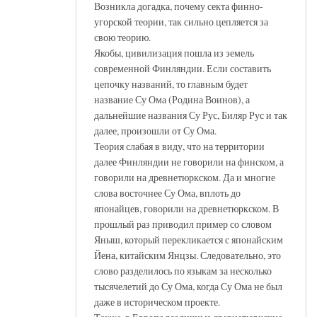
Возникла догадка, почему секта финно-
угорской теории, так сильно цепляется за
свою теорию.
Якобы, цивилизация пошла из земель
современной Финляндии. Если составить
цепочку названий, то главным будет
название Су Ома (Родина Воинов), а
дальнейшие названия Су Рус, Биляр Рус и так
далее, произошли от Су Ома.
Теория слабая в виду, что на территории
далее Финляндии не говорили на финском, а
говорили на древнетюркском. Да и многие
слова восточнее Су Ома, вплоть до
японайцев, говорили на древнетюркском. В
прошлый раз приводил пример со словом
Яныш, который перекликается с японайским
Йена, китайским Янцзы. Следовательно, это
слово разделилось по языкам за несколько
тысячелетий до Су Ома, когда Су Ома не был
даже в историческом проекте.