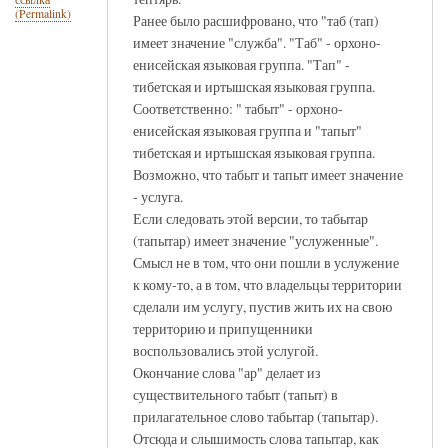
(Permalink)
Ранее было расшифровано, что "таб (тап)
имеет значение "служба". "Таб" - орхоно-
енисейская языковая группа. "Тап" -
тибетская и иртышская языковая группа.
Соответственно: " табыт" - орхоно-
енисейская языковая группа и "тапыт"
тибетская и иртышская языковая группа.
Возможно, что табыт и тапыт имеет значение
- услуга.
Если следовать этой версии, то табытар
(тапытар) имеет значение "услуженные".
Смысл не в том, что они пошли в услужение
к кому-то, а в том, что владельцы территории
сделали им услугу, пустив жить их на свою
территорию и припущенники
воспользовались этой услугой.
Окончание слова "ар" делает из
существительного табыт (тапыт) в
прилагательное слово табытар (тапытар).
Отсюда и слышимость слова тапытар, как