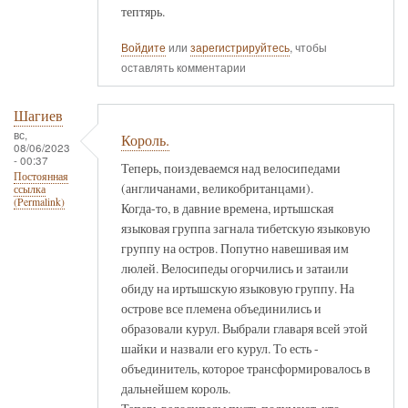
тептярь.
Войдите
или
зарегистрируйтесь
, чтобы
оставлять комментарии
Шагиев
вс,
Король.
08/06/2023
- 00:37
Теперь, поиздеваемся над велосипедами
Постоянная
(англичанами, великобританцами).
ссылка
(Permalink)
Когда-то, в давние времена, иртышская
языковая группа загнала тибетскую языковую
группу на остров. Попутно навешивая им
люлей. Велосипеды огорчились и затаили
обиду на иртышскую языковую группу. На
острове все племена объединились и
образовали курул. Выбрали главаря всей этой
шайки и назвали его курул. То есть -
объединитель, которое трансформировалось в
дальнейшем король.