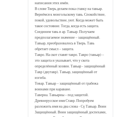
написания этих имён.
В слове Тверь делаем пока ставку на тавьар.
Вернёмся к монгольскому тавь. Спокойствие,
покой, удовольствие, уют. Когда может быть
такое состояние. Тогда, когда есть защита.
Соединим тавь и ар. Тавьар. Получаем
предполагаемое значение – защищённый.
Тавьар, преобразовалось в Тверь. Тавь
обретает смысл – защита.
Тавро. На скот ставят тавро. Тавро (тавьар) –
это защита и указывает, что у скота
определённый хозяин. Тавьар - защищённый
Тавр (двутавр). Тавьар, защищённый от
изгиба.
Товар. Тавьар – защищённый от грабежа
воинами при караване.
Таверна. Тавьарны – под защитой.
Древнерусское имя Ставр. Попробуем
разложить имя на два слова - Сү Тавьар. Воин
Защищённый. Воин защищённый доспехами,