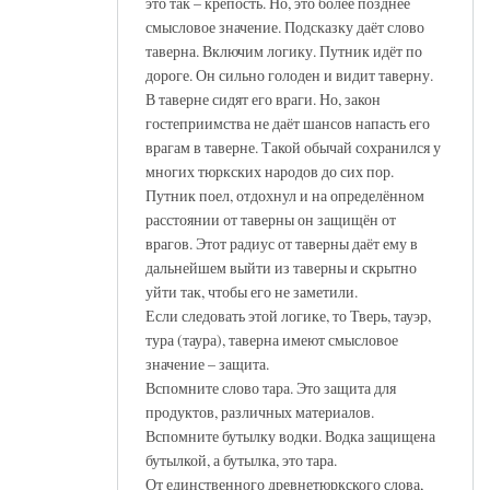
это так – крепость. Но, это более позднее
смысловое значение. Подсказку даёт слово
таверна. Включим логику. Путник идёт по
дороге. Он сильно голоден и видит таверну.
В таверне сидят его враги. Но, закон
гостеприимства не даёт шансов напасть его
врагам в таверне. Такой обычай сохранился у
многих тюркских народов до сих пор.
Путник поел, отдохнул и на определённом
расстоянии от таверны он защищён от
врагов. Этот радиус от таверны даёт ему в
дальнейшем выйти из таверны и скрытно
уйти так, чтобы его не заметили.
Если следовать этой логике, то Тверь, тауэр,
тура (таура), таверна имеют смысловое
значение – защита.
Вспомните слово тара. Это защита для
продуктов, различных материалов.
Вспомните бутылку водки. Водка защищена
бутылкой, а бутылка, это тара.
От единственного древнетюркского слова,