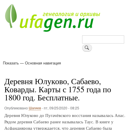
Перейти
к
основному
содержанию
Поиск
Показать — Основная навигация
Основная
навигация
Деревни
Форум
Поиск земляков
Татарские имена
Блоги
Войти
Поддержи Уфаген!
Деревня Юлуково, Сабаево,
Коварды. Карты с 1755 года по
1800 год. Бесплатные.
Опубликовано
Шагиев
-
пт, 09/25/2020 - 08:25
Деревня Юлуково до Пугачёвского восстания называлась Апас.
Рядом деревня Сабаево ранее называлась Таус. В книге у
Асфандиярова утверждается, что деревня Сабаево была