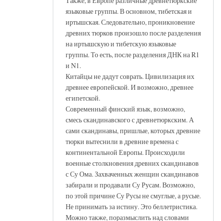
Также, в Европе различные древнетюркские
языковые группы. В основном, тибетская и
иртышская. Следовательно, проникновение
древних тюрков произошло после разделения
на иртышскую и тибетскую языковые
группы. То есть, после разделения ДНК на R1
и N1.
Китайцы не дадут соврать. Цивилизация их
древнее европейской. И возможно, древнее
египетской.
Современный финский язык, возможно,
смесь скандинавского с древнетюркским. А
сами скандинавы, пришлые, которых древние
тюрки вытеснили в древние времена с
континентальной Европы. Происходили
военные столкновения древних скандинавов
с Су Ома. Захваченных женщин скандинавов
забирали и продавали Су Русам. Возможно,
по этой причине Су Русы не смуглые, а русые.
Не принимать за истину. Это беллетристика.
Можно также, поразмыслить над словами