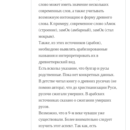
слово может иметь значение нескольких
современных слов, а также учитывать
возможную интонацию и форму древнего
слова. К примеру, современное слово зАмок
(строение), замОк (амбарный), замОк (стал
мокрым).
Также, из этих источников (арабов),
необходимо выявлять арабизированные
названия и интерпретировать их в
древнетюркский вид.
Есть вскольз указание, что булгар и русы
родственные. Пока нет конкретных данных.
В детстве читал книгу о древних русичах (не
помню автора), что до христианизации Руси,
русичи сжигали умерших. В арабских
источниках сказано о сжигании умерших
русов.
Возможно, что в 9-м веке чуваши уже
существовали. Более внимательно следует
изучить этот аспект. Так как, есть