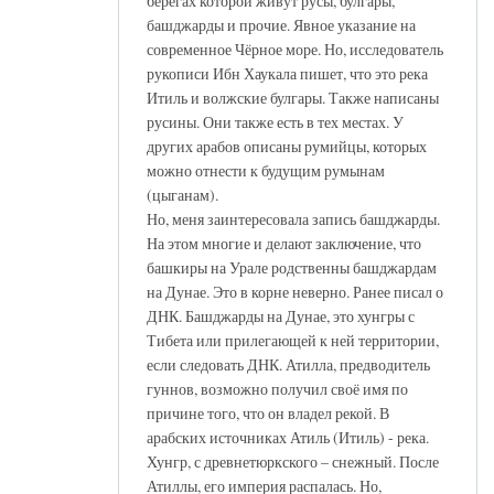
берегах которой живут русы, булгары,
башджарды и прочие. Явное указание на
современное Чёрное море. Но, исследователь
рукописи Ибн Хаукала пишет, что это река
Итиль и волжские булгары. Также написаны
русины. Они также есть в тех местах. У
других арабов описаны румийцы, которых
можно отнести к будущим румынам
(цыганам).
Но, меня заинтересовала запись башджарды.
На этом многие и делают заключение, что
башкиры на Урале родственны башджардам
на Дунае. Это в корне неверно. Ранее писал о
ДНК. Башджарды на Дунае, это хунгры с
Тибета или прилегающей к ней территории,
если следовать ДНК. Атилла, предводитель
гуннов, возможно получил своё имя по
причине того, что он владел рекой. В
арабских источниках Атиль (Итиль) - река.
Хунгр, с древнетюркского – снежный. После
Атиллы, его империя распалась. Но,