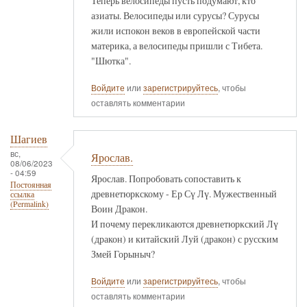
Теперь велосипеды пусть подумают, кто
азиаты. Велосипеды или сурусы? Сурусы
жили испокон веков в европейской части
материка, а велосипеды пришли с Тибета.
"Шютка".
Войдите
или
зарегистрируйтесь
, чтобы
оставлять комментарии
Шагиев
вс,
Ярослав.
08/06/2023
- 04:59
Ярослав. Попробовать сопоставить к
Постоянная
древнетюркскому - Ер Сү Лү. Мужественный
ссылка
(Permalink)
Воин Дракон.
И почему перекликаются древнетюркский Лү
(дракон) и китайский Луй (дракон) с русским
Змей Горыныч?
Войдите
или
зарегистрируйтесь
, чтобы
оставлять комментарии