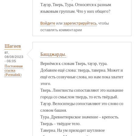
Тауэр, Тверь, Тура. Относятся к разным
языковым группам. Что у них общего?
Войдите
или
зарегистрируйтесь
, чтобы
оставлять комментарии
Шагиев
вт,
Башджарды.
08/08/2023
- 06:05
Вернёмся к словам Тверь, тауэр, тура.
Постоянная
Добавим ещё слова: твердь, таверна. Может и
ссылка
(Permalink)
ещё есть созвучные слова, но нам пока хватит
этого.
Тверь. Лингвисты сопоставляют это название
города со смыслом твердь, то есть твёрдый.
Тауэр. Велосипеды сопоставляют это слово со
словом башня.
Тура. Древнетюркское значение – крепость.
Твердь – твёрдое тело.
Таверна. На ум приходит шутливое