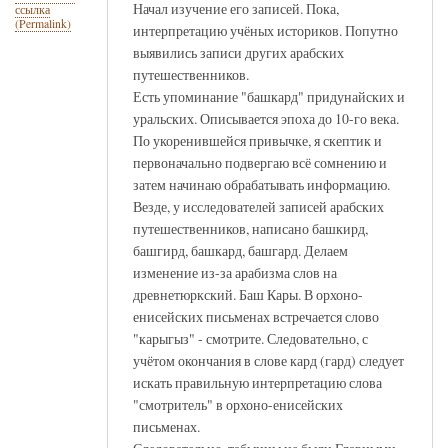
Начал изучение его записей. Пока,
ссылка
(Permalink)
интерпретацию учёных историков. Попутно
выявились записи других арабских
путешественников.
Есть упоминание "башкард" придунайских и
уральских. Описывается эпоха до 10-го века.
По укоренившейся привычке, я скептик и
первоначально подвергаю всё сомнению и
затем начинаю обрабатывать информацию.
Везде, у исследователей записей арабских
путешественников, написано башкирд,
башгирд, башкард, башгард. Делаем
изменение из-за арабизма слов на
древнетюркский. Баш Кары. В орхоно-
енисейских письменах встречается слово
"карыгыз" - смотрите. Следовательно, с
учётом окончания в слове кард (гард) следует
искать правильную интерпретацию слова
"смотритель" в орхоно-енисейских
письменах.