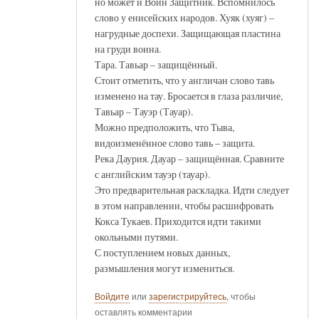
но может и Воин Защитник. Вспомнилось
слово у енисейских народов. Хуяк (хуяг) –
нагрудные доспехи. Защищающая пластина
на груди воина.
Тара. Тавьар – защищённый.
Стоит отметить, что у англичан слово тавь
изменено на тау. Бросается в глаза различие,
Тавьар – Тауэр (Тауар).
Можно предположить, что Тыва,
видоизменённое слово тавь – защита.
Река Даурия. Дауар – защищённая. Сравните
с английским тауэр (тауар).
Это предварительная раскладка. Идти следует
в этом направлении, чтобы расшифровать
Кокса Тукаев. Приходится идти такими
окольными путями.
С поступлением новых данных,
размышления могут измениться.
Войдите
или
зарегистрируйтесь
, чтобы
оставлять комментарии