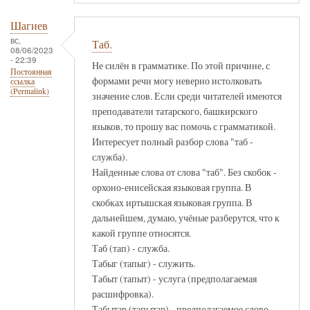
Шагиев
вс,
Таб.
08/06/2023
- 22:39
Не силён в грамматике. По этой причине, с
Постоянная
формами речи могу неверно истолковать
ссылка
(Permalink)
значение слов. Если среди читателей имеются
преподаватели татарского, башкирского
языков, то прошу вас помочь с грамматикой.
Интересует полный разбор слова "таб -
служба).
Найденные слова от слова "таб". Без скобок -
орхоно-енисейская языковая группа. В
скобках иртышская языковая группа. В
дальнейшем, думаю, учёные разберутся, что к
какой группе относятся.
Таб (тап) - служба.
Табыг (тапыг) - служить.
Табыт (тапыт) - услуга (предполагаемая
расшифровка).
Табытар (тапытар) - предполагаемое слово