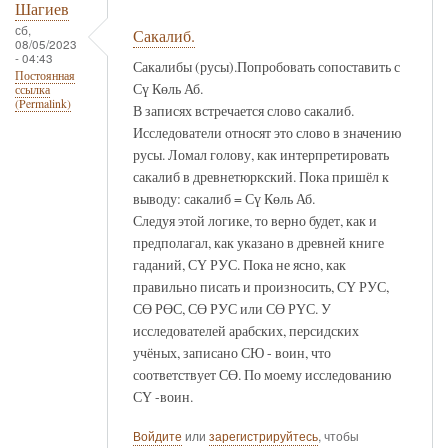
Шагиев
сб,
Сакалиб.
08/05/2023
- 04:43
Сакалибы (русы).Попробовать сопоставить с
Постоянная
Сү Көль Аб.
ссылка
(Permalink)
В записях встречается слово сакалиб.
Исследователи относят это слово в значению
русы. Ломал голову, как интерпретировать
сакалиб в древнетюркский. Пока пришёл к
выводу: сакалиб = Сү Көль Аб.
Следуя этой логике, то верно будет, как и
предполагал, как указано в древней книге
гаданий, СҮ РУС. Пока не ясно, как
правильно писать и произносить, СҮ РУС,
СӨ РӨС, СӨ РУС или СӨ РҮС. У
исследователей арабских, персидских
учёных, записано СЮ - воин, что
соответствует СӨ. По моему исследованию
СҮ -воин.
Войдите
или
зарегистрируйтесь
, чтобы