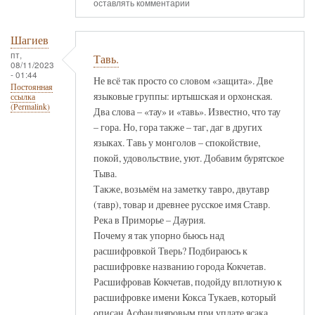
оставлять комментарии
Шагиев
пт,
Тавь.
08/11/2023
- 01:44
Не всё так просто со словом «защита». Две
Постоянная
языковые группы: иртышская и орхонская.
ссылка
(Permalink)
Два слова – «тау» и «тавь». Известно, что тау
– гора. Но, гора также – таг, даг в других
языках. Тавь у монголов – спокойствие,
покой, удовольствие, уют. Добавим бурятское
Тыва.
Также, возьмём на заметку тавро, двутавр
(тавр), товар и древнее русское имя Ставр.
Река в Приморье – Даурия.
Почему я так упорно бьюсь над
расшифровкой Тверь? Подбираюсь к
расшифровке названию города Кокчетав.
Расшифровав Кокчетав, подойду вплотную к
расшифровке имени Кокса Тукаев, который
описан Асфандияровым при уплате ясака.