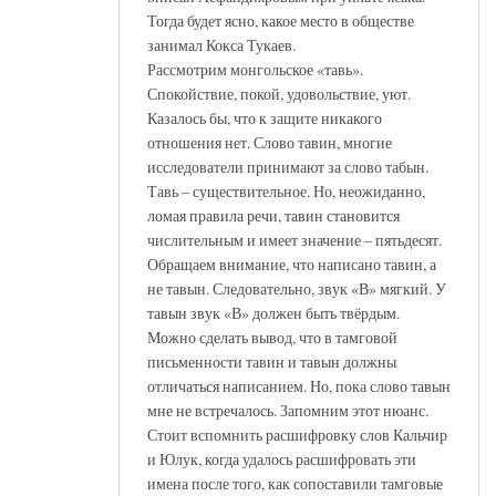
Тогда будет ясно, какое место в обществе
занимал Кокса Тукаев.
Рассмотрим монгольское «тавь».
Спокойствие, покой, удовольствие, уют.
Казалось бы, что к защите никакого
отношения нет. Слово тавин, многие
исследователи принимают за слово табын.
Тавь – существительное. Но, неожиданно,
ломая правила речи, тавин становится
числительным и имеет значение – пятьдесят.
Обращаем внимание, что написано тавин, а
не тавын. Следовательно, звук «В» мягкий. У
тавын звук «В» должен быть твёрдым.
Можно сделать вывод, что в тамговой
письменности тавин и тавын должны
отличаться написанием. Но, пока слово тавын
мне не встречалось. Запомним этот нюанс.
Стоит вспомнить расшифровку слов Кальчир
и Юлук, когда удалось расшифровать эти
имена после того, как сопоставили тамговые