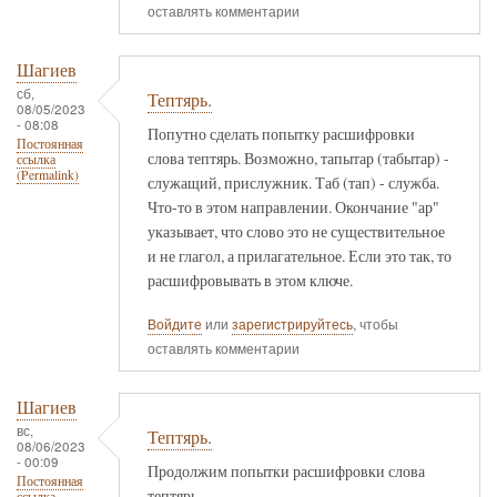
оставлять комментарии
Шагиев
сб,
Тептярь.
08/05/2023
- 08:08
Попутно сделать попытку расшифровки
Постоянная
слова тептярь. Возможно, тапытар (табытар) -
ссылка
(Permalink)
служащий, прислужник. Таб (тап) - служба.
Что-то в этом направлении. Окончание "ар"
указывает, что слово это не существительное
и не глагол, а прилагательное. Если это так, то
расшифровывать в этом ключе.
Войдите
или
зарегистрируйтесь
, чтобы
оставлять комментарии
Шагиев
вс,
Тептярь.
08/06/2023
- 00:09
Продолжим попытки расшифровки слова
Постоянная
тептярь.
ссылка