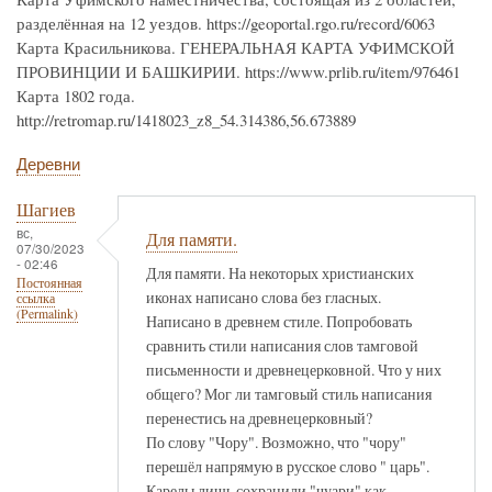
разделённая на 12 уездов. https://geoportal.rgo.ru/record/6063
Карта Красильникова. ГЕНЕРАЛЬНАЯ КАРТА УФИМСКОЙ
ПРОВИНЦИИ И БАШКИРИИ. https://www.prlib.ru/item/976461
Карта 1802 года.
http://retromap.ru/1418023_z8_54.314386,56.673889
Деревни
Шагиев
вс,
Для памяти.
07/30/2023
- 02:46
Для памяти. На некоторых христианских
Постоянная
иконах написано слова без гласных.
ссылка
(Permalink)
Написано в древнем стиле. Попробовать
сравнить стили написания слов тамговой
письменности и древнецерковной. Что у них
общего? Мог ли тамговый стиль написания
перенестись на древнецерковный?
По слову "Чору". Возможно, что "чору"
перешёл напрямую в русское слово " царь".
Карелы лишь сохранили "чуари" как