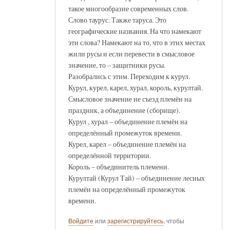
такое многообразие современных слов.
Слово таурус. Также таруса. Это
географические названия. На что намекают
эти слова? Намекают на то, что в этих местах
жили русы и если перевести в смысловое
значение, то – защитники русы.
Разобрались с этим. Переходим к курул.
Курул, курел, карел, хурал, король, курултай.
Смысловое значение не съезд племён на
праздник, а объединение (сборище).
Курул , хурал – объединение племён на
определённый промежуток времени.
Курел, карел – объединение племён на
определённой территории.
Король – объединитель племени.
Курултай (Курул Тай) – объединение лесных
племён на определённый промежуток
времени.
Войдите
или
зарегистрируйтесь
, чтобы