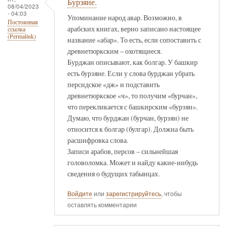
Бурзяне.
08/04/2023
- 04:03
Упоминание народ авар. Возможно, в
Постоянная
арабских книгах, верно записано настоящее
ссылка
(Permalink)
название «абар». То есть, если сопоставить с
древнетюркским – охотящиеся.
Бурджан описывают, как болгар. У башкир
есть бурзяне. Если у слова бурджан убрать
персидское «дж» и подставить
древнетюркское «ч», то получим «бурчан»,
что перекликается с башкирским «бурзян».
Думаю, что бурджан (бурчан, бурзян) не
относится к болгар (булгар). Должна быть
расшифровка слова.
Записи арабов, персов – сильнейшая
головоломка. Может и найду какие-нибудь
сведения о будущих табынцах.
Войдите
или
зарегистрируйтесь
, чтобы
оставлять комментарии