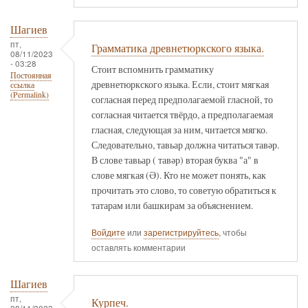
Шагиев
пт,
Грамматика древнетюркского языка.
08/11/2023
- 03:28
Стоит вспомнить грамматику
Постоянная
древнетюркского языка. Если, стоит мягкая
ссылка
(Permalink)
согласная перед предполагаемой гласной, то
согласная читается твёрдо, а предполагаемая
гласная, следующая за ним, читается мягко.
Следовательно, тавьар должна читаться тавәр.
В слове тавьар ( тавәр) вторая буква "а" в
слове мягкая (Ә). Кто не может понять, как
прочитать это слово, то советую обратиться к
татарам или башкирам за объяснением.
Войдите
или
зарегистрируйтесь
, чтобы
оставлять комментарии
Шагиев
пт,
Курпеч.
08/11/2023