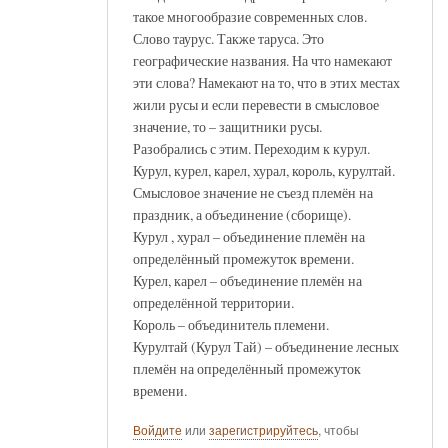
такое многообразие современных слов.
Слово таурус. Также таруса. Это
географические названия. На что намекают
эти слова? Намекают на то, что в этих местах
жили русы и если перевести в смысловое
значение, то – защитники русы.
Разобрались с этим. Переходим к курул.
Курул, курел, карел, хурал, король, курултай.
Смысловое значение не съезд племён на
праздник, а объединение (сборище).
Курул , хурал – объединение племён на
определённый промежуток времени.
Курел, карел – объединение племён на
определённой территории.
Король – объединитель племени.
Курултай (Курул Тай) – объединение лесных
племён на определённый промежуток
времени.
Войдите
или
зарегистрируйтесь
, чтобы