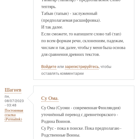
тептярь.
Табын (тапын) - заслуженный
(предполагаемая расшифровка).
И так далее.
Если сможете, то напишите слово таб (тап)
по всем формам речи, склонениям, падежам,
числам и так далее, чтобы у меня была основа
для сравнения древних текстов.
Войдите
или
зарегистрируйтесь
, чтобы
оставлять комментарии
Шагиев
пн,
Су Ома.
08/07/2023
- 03:48
Су Ома (Суоми - современная Финляндия)
Постоянная
уточнённый перевод с древнетюркского -
ссылка
(Permalink)
Родина Воинов.
Су Рус - пока в поиске. Пока предполагаю -
Родственные Воины.