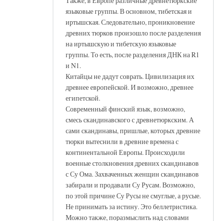
Также, в Европе различные древнетюркские
языковые группы. В основном, тибетская и
иртышская. Следовательно, проникновение
древних тюрков произошло после разделения
на иртышскую и тибетскую языковые
группы. То есть, после разделения ДНК на R1
и N1.
Китайцы не дадут соврать. Цивилизация их
древнее европейской. И возможно, древнее
египетской.
Современный финский язык, возможно,
смесь скандинавского с древнетюркским. А
сами скандинавы, пришлые, которых древние
тюрки вытеснили в древние времена с
континентальной Европы. Происходили
военные столкновения древних скандинавов
с Су Ома. Захваченных женщин скандинавов
забирали и продавали Су Русам. Возможно,
по этой причине Су Русы не смуглые, а русые.
Не принимать за истину. Это беллетристика.
Можно также, поразмыслить над словами