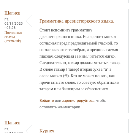
Шагиев
пт,
Грамматика древнетюркского языка.
08/11/2023
- 03:28
Стоит вспомнить грамматику
Постоянная
древнетюркского языка. Если, стоит мягкая
ссылка
(Permalink)
согласная перед предполагаемой гласной, то
согласная читается твёрдо, а предполагаемая
гласная, следующая за ним, читается мягко.
Следовательно, тавьар должна читаться тавәр.
В слове тавьар ( тавәр) вторая буква "а" в
слове мягкая (Ә). Кто не может понять, как
прочитать это слово, то советую обратиться к
татарам или башкирам за объяснением.
Войдите
или
зарегистрируйтесь
, чтобы
оставлять комментарии
Шагиев
пт,
Курпеч.
08/11/2023