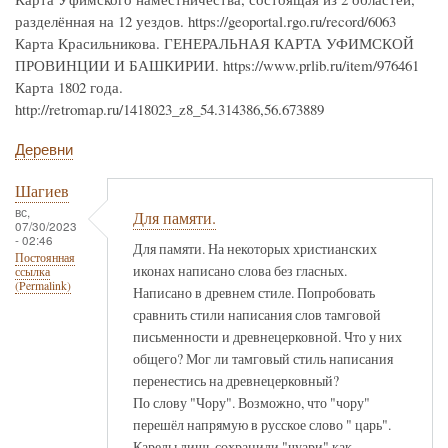
разделённая на 12 уездов. https://geoportal.rgo.ru/record/6063
Карта Красильникова. ГЕНЕРАЛЬНАЯ КАРТА УФИМСКОЙ
ПРОВИНЦИИ И БАШКИРИИ. https://www.prlib.ru/item/976461
Карта 1802 года.
http://retromap.ru/1418023_z8_54.314386,56.673889
Деревни
Шагиев
вс,
Для памяти.
07/30/2023
- 02:46
Для памяти. На некоторых христианских
Постоянная
иконах написано слова без гласных.
ссылка
(Permalink)
Написано в древнем стиле. Попробовать
сравнить стили написания слов тамговой
письменности и древнецерковной. Что у них
общего? Мог ли тамговый стиль написания
перенестись на древнецерковный?
По слову "Чору". Возможно, что "чору"
перешёл напрямую в русское слово " царь".
Карелы лишь сохранили "чуари" как