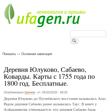
Перейти
к
основному
содержанию
Поиск
Показать — Основная навигация
Основная
навигация
Деревни
Форум
Поиск земляков
Татарские имена
Блоги
Войти
Поддержи Уфаген!
Деревня Юлуково, Сабаево,
Коварды. Карты с 1755 года по
1800 год. Бесплатные.
Опубликовано
Шагиев
-
пт, 09/25/2020 - 08:25
Деревня Юлуково до Пугачёвского восстания называлась Апас.
Рядом деревня Сабаево ранее называлась Таус. В книге у
Асфандиярова утверждается, что деревня Сабаево была