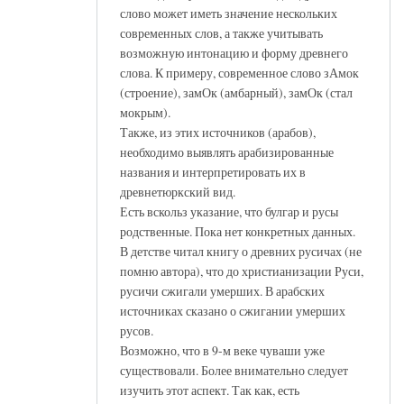
слово может иметь значение нескольких
современных слов, а также учитывать
возможную интонацию и форму древнего
слова. К примеру, современное слово зАмок
(строение), замОк (амбарный), замОк (стал
мокрым).
Также, из этих источников (арабов),
необходимо выявлять арабизированные
названия и интерпретировать их в
древнетюркский вид.
Есть вскольз указание, что булгар и русы
родственные. Пока нет конкретных данных.
В детстве читал книгу о древних русичах (не
помню автора), что до христианизации Руси,
русичи сжигали умерших. В арабских
источниках сказано о сжигании умерших
русов.
Возможно, что в 9-м веке чуваши уже
существовали. Более внимательно следует
изучить этот аспект. Так как, есть