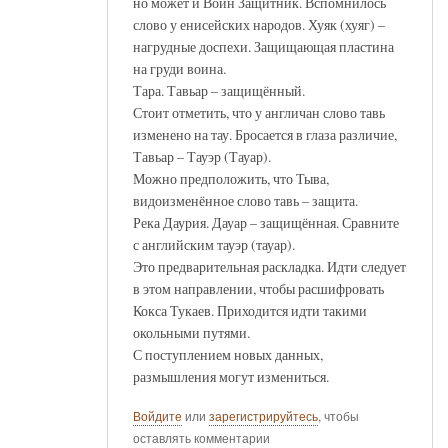
но может и Воин Защитник. Вспомнилось
слово у енисейских народов. Хуяк (хуяг) –
нагрудные доспехи. Защищающая пластина
на груди воина.
Тара. Тавьар – защищённый.
Стоит отметить, что у англичан слово тавь
изменено на тау. Бросается в глаза различие,
Тавьар – Тауэр (Тауар).
Можно предположить, что Тыва,
видоизменённое слово тавь – защита.
Река Даурия. Дауар – защищённая. Сравните
с английским тауэр (тауар).
Это предварительная раскладка. Идти следует
в этом направлении, чтобы расшифровать
Кокса Тукаев. Приходится идти такими
окольными путями.
С поступлением новых данных,
размышления могут измениться.
Войдите
или
зарегистрируйтесь
, чтобы
оставлять комментарии