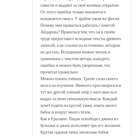
совести и выдают за своё великое открытие.
От этого ошибки только множатся и
искажается смысл. У арабов такая же фигня.
Почему мне нравиться работать с книгой
Айдарова? Нравиться тем, что он в своём
труде предоставил исходные тексты древних
записей, а не ссылки на источники, которых
не достать. Исходники можно читать и
сравнивать с текстом автора, находить
ошибки и можно быть уверенным, что
прочитал правильно.
Можно понять учёных. Тратят силы своего
мозга на изучение. Немного проговорился и
тут же другой учёный спёр у него мысль и
выдал за свою гениальную мысль. Каждый
хочет ездить на крутой тачке, иметь много
бабок и вокруг много тёлок.
Как в Ералаше. Пацан освободил джина из
бутылки и джин исполняет три его желания.
Крутая садовая тачка, несколько бабок