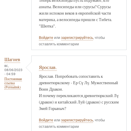
Теперь велосипеды пусть подумают, кто
азиаты. Велосипеды или сурусы? Сурусы
жили испокон веков в европейской части
материка, а велосипеды пришли с Тибета.
"Шютка".
Войдите
или
зарегистрируйтесь
, чтобы
оставлять комментарии
Шагиев
вс,
Ярослав.
08/06/2023
- 04:59
Ярослав. Попробовать сопоставить к
Постоянная
древнетюркскому - Ер Сү Лү. Мужественный
ссылка
(Permalink)
Воин Дракон.
И почему перекликаются древнетюркский Лү
(дракон) и китайский Луй (дракон) с русским
Змей Горыныч?
Войдите
или
зарегистрируйтесь
, чтобы
оставлять комментарии