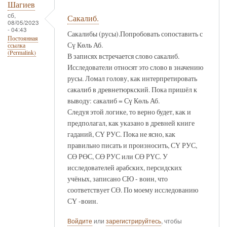
Шагиев
сб,
Сакалиб.
08/05/2023
- 04:43
Сакалибы (русы).Попробовать сопоставить с
Постоянная
Сү Көль Аб.
ссылка
(Permalink)
В записях встречается слово сакалиб.
Исследователи относят это слово в значению
русы. Ломал голову, как интерпретировать
сакалиб в древнетюркский. Пока пришёл к
выводу: сакалиб = Сү Көль Аб.
Следуя этой логике, то верно будет, как и
предполагал, как указано в древней книге
гаданий, СҮ РУС. Пока не ясно, как
правильно писать и произносить, СҮ РУС,
СӨ РӨС, СӨ РУС или СӨ РҮС. У
исследователей арабских, персидских
учёных, записано СЮ - воин, что
соответствует СӨ. По моему исследованию
СҮ -воин.
Войдите
или
зарегистрируйтесь
, чтобы