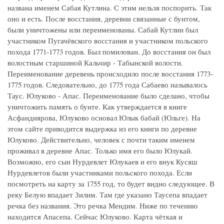
названа именем Сабая Кутлина. С этим нельзя поспорить. Так
оно и есть. После восстания, деревни связанные с бунтом,
были уничтожены или переименованы. Сабай Кутлин был
участником Пугачёвского восстания и участником польского
похода 1771-1773 годов. Был помилован. До восстания он был
волостным старшиной Кальчир - Табынской волости.
Переименование деревень происходило после восстания 1773-
1775 годов. Следовательно, до 1775 года Сабаево называлось
Таус. Юлуково - Апас. Переименование было сделано, чтобы
уничтожить память о бунте. Как утверждается в книге
Асфандиярова, Юлуково основал Юлык бабай (Юльге). На
этом сайте приводится выдержка из его книги по деревне
Юлуково. Действительно, человек с почти таким именем
проживал в деревне Апас. Только имя его было Юлукай.
Возможно, его сын Нурдевлет Юлукаев и его внук Кусяш
Нурдевлетов были участниками польского похода. Если
посмотреть на карту за 1755 год, то будет видно следующее. В
реку Белую впадает Зилим. Там где указано Таусепа впадает
речка без названия. Это речка Мендим. Ниже по течению
находится Апасепа. Сейчас Юлуково. Карта чёткая и