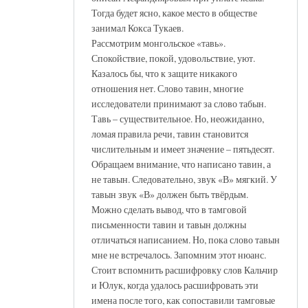
Тогда будет ясно, какое место в обществе
занимал Кокса Тукаев.
Рассмотрим монгольское «тавь».
Спокойствие, покой, удовольствие, уют.
Казалось бы, что к защите никакого
отношения нет. Слово тавин, многие
исследователи принимают за слово табын.
Тавь – существительное. Но, неожиданно,
ломая правила речи, тавин становится
числительным и имеет значение – пятьдесят.
Обращаем внимание, что написано тавин, а
не тавын. Следовательно, звук «В» мягкий. У
тавын звук «В» должен быть твёрдым.
Можно сделать вывод, что в тамговой
письменности тавин и тавын должны
отличаться написанием. Но, пока слово тавын
мне не встречалось. Запомним этот нюанс.
Стоит вспомнить расшифровку слов Кальчир
и Юлук, когда удалось расшифровать эти
имена после того, как сопоставили тамговые