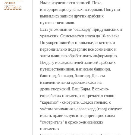
Начал изучение его записей. Пока,
ссылка
(Permalink)
интерпретацию учёных историков. Попутно
выявились записи других арабских
путешественников.
Есть упоминание "башкард" придунайских и
уральских. Описывается эпоха до 10-го века.
По укоренившейся привычке, я скептик и
первоначально подвергаю всё сомнению и
затем начинаю обрабатывать информацию.
Везде, у исследователей записей арабских
путешественников, написано башкирд,
башгирд, башкард, башгард. Делаем
изменение из-за арабизма слов на
древнетюркский. Баш Кары. В орхоно-
енисейских письменах встречается слово
"карыгыз" - смотрите. Следовательно, с
учётом окончания в слове кард (гард) следует
искать правильную интерпретацию слова
"смотритель" в орхоно-енисейских
письменах.