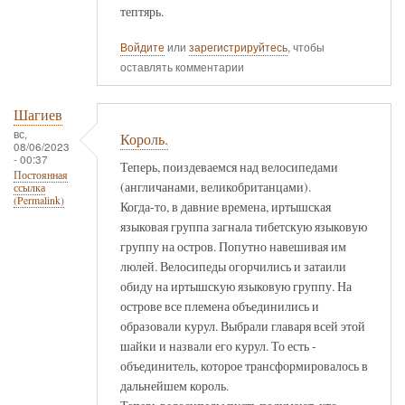
тептярь.
Войдите
или
зарегистрируйтесь
, чтобы
оставлять комментарии
Шагиев
вс,
Король.
08/06/2023
- 00:37
Теперь, поиздеваемся над велосипедами
Постоянная
(англичанами, великобританцами).
ссылка
(Permalink)
Когда-то, в давние времена, иртышская
языковая группа загнала тибетскую языковую
группу на остров. Попутно навешивая им
люлей. Велосипеды огорчились и затаили
обиду на иртышскую языковую группу. На
острове все племена объединились и
образовали курул. Выбрали главаря всей этой
шайки и назвали его курул. То есть -
объединитель, которое трансформировалось в
дальнейшем король.