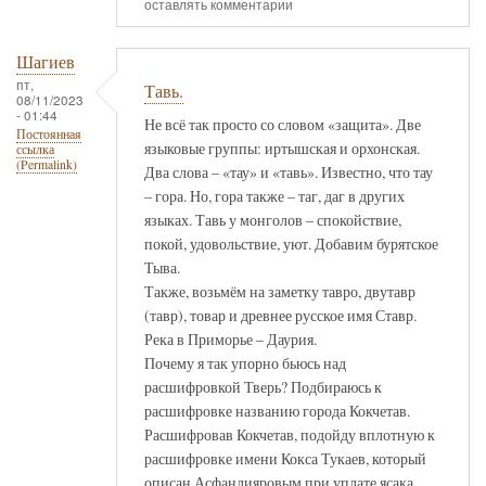
оставлять комментарии
Шагиев
пт,
Тавь.
08/11/2023
- 01:44
Не всё так просто со словом «защита». Две
Постоянная
языковые группы: иртышская и орхонская.
ссылка
(Permalink)
Два слова – «тау» и «тавь». Известно, что тау
– гора. Но, гора также – таг, даг в других
языках. Тавь у монголов – спокойствие,
покой, удовольствие, уют. Добавим бурятское
Тыва.
Также, возьмём на заметку тавро, двутавр
(тавр), товар и древнее русское имя Ставр.
Река в Приморье – Даурия.
Почему я так упорно бьюсь над
расшифровкой Тверь? Подбираюсь к
расшифровке названию города Кокчетав.
Расшифровав Кокчетав, подойду вплотную к
расшифровке имени Кокса Тукаев, который
описан Асфандияровым при уплате ясака.