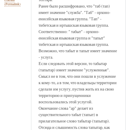
(Permalink)
Ранее было расшифровано, что "таб (тап)
имеет значение "служба". "Таб" - орхоно-
енисейская языковая группа. "Тап" -
тибетская и иртышская языковая группа.
Соответственно: " табыт" - орхоно-
енисейская языковая группа и "тапыт"
тибетская и иртышская языковая группа.
Возможно, что табыт и тапыт имеет значение
- услуга.
Если следовать этой версии, то табытар
(тапытар) имеет значение "услуженные".
Смысл не в том, что они пошли в услужение
к кому-то, а в том, что владельцы территории
сделали им услугу, пустив жить их на свою
территорию и припущенники
воспользовались этой услугой.
Окончание слова "ар" делает из
существительного табыт (тапыт) в
прилагательное слово табытар (тапытар).
Отсюда и слышимость слова тапытар, как