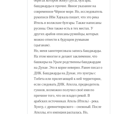
берегах которой живут русы, булгары,
башджарды и прочие. Явное указание на
современное Чёрное море. Но, исследователь
рукописи Ибн Хаукала пишет, что это река
Итиль и волжские булгары. Также написаны
русины. Они также есть в тех местах. У
других арабов описаны румийцы, которых
можно отнести к будущим румынам
(цыганам).
Но, меня заинтересовала запись башджарды.
На этом многие и делают заключение, что
башкиры на Урале родственны башджардам
на Дунае. Это в корне неверно. Ранее писал о
ДНК. Башджарды на Дунае, это хунгры с
Тибета или прилегающей к ней территории,
если следовать ДНК. Атилла, предводитель
гуннов, возможно получил своё имя по
причине того, что он владел рекой. В
арабских источниках Атиль (Итиль) - река.
Хунгр, с древнетюркского – снежный. После
Атиллы, его империя распалась. Но,