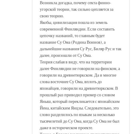
Возникла догадка, почему секта финно-
угорской теории, так сильно цепляется за
свою теорию.
Якобы, цивилизация пошла из земель
современной Финляндии. Если составить
цепочку названий, то главным будет
название Су Ома (Родина Воинов), а
дальнейшие названия Су Рус, Биляр Рус и так
далее, произошли от Су Ома.
Теория слабая в виду, что на территории
далее Финляндии не говорили на финском, а
говорили на древнетюркском. Да и многие
слова восточнее Су Ома, вплоть до
японайцев, говорили на древнетюркском. В
прошлый раз приводил пример со словом
Яныш, который перекликается с японайским
Йена, китайским Янцзы. Следовательно, это
слово разделилось по языкам за несколько
тысячелетий до Су Ома, когда Су Ома не был
даже в историческом проекте.