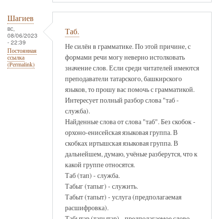
Шагиев
вс,
Таб.
08/06/2023
- 22:39
Не силён в грамматике. По этой причине, с
Постоянная
формами речи могу неверно истолковать
ссылка
(Permalink)
значение слов. Если среди читателей имеются
преподаватели татарского, башкирского
языков, то прошу вас помочь с грамматикой.
Интересует полный разбор слова "таб -
служба).
Найденные слова от слова "таб". Без скобок -
орхоно-енисейская языковая группа. В
скобках иртышская языковая группа. В
дальнейшем, думаю, учёные разберутся, что к
какой группе относятся.
Таб (тап) - служба.
Табыг (тапыг) - служить.
Табыт (тапыт) - услуга (предполагаемая
расшифровка).
Табытар (тапытар) - предполагаемое слово