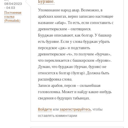
Бурзяне.
08/04/2023
- 04:03
Упоминание народ авар. Возможно, в
Постоянная
арабских книгах, верно записано настоящее
ссылка
(Permalink)
название «абар». То есть, если сопоставить с
древнетюркским – охотящиеся.
Бурджан описывают, как болгар. У башкир
есть бурзяне. Если у слова бурджан убрать
персидское «дж» и подставить
древнетюркское «ч», то получим «бурчан»,
что перекликается с башкирским «бурзян».
Думаю, что бурджан (бурчан, бурзян) не
относится к болгар (булгар). Должна быть
расшифровка слова.
Записи арабов, персов – сильнейшая
головоломка. Может и найду какие-нибудь
сведения о будущих табынцах.
Войдите
или
зарегистрируйтесь
, чтобы
оставлять комментарии