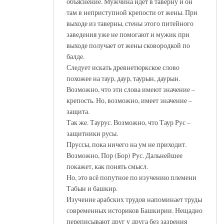
объяснение. Мужчина идёт в таверну и он
там в неприступной крепости от жены. При
выходе из таверны, стены этого питейного
заведения уже не помогают и мужик при
выходе получает от жены сковородкой по
балде.
Следует искать древнетюркское слово
похожее на таур, даур, таурын, даурын.
Возможно, что эти слова имеют значение –
крепость. Но, возможно, имеет значение –
защита.
Так же. Таурус. Возможно, что Таур Рус –
защитники русы.
Пруссы, пока ничего на ум не приходит.
Возможно, Пор (Бор) Рус. Дальнейшее
покажет, как понять смысл.
Но, это всё попутное по изучению племени
Табын и башкир.
Изучение арабских трудов напоминает труды
современных историков Башкирии. Нещадно
переписывают друг у друга без зазрения