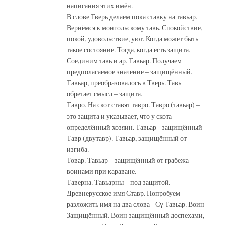
написания этих имён.
В слове Тверь делаем пока ставку на тавьар.
Вернёмся к монгольскому тавь. Спокойствие,
покой, удовольствие, уют. Когда может быть
такое состояние. Тогда, когда есть защита.
Соединим тавь и ар. Тавьар. Получаем
предполагаемое значение – защищённый.
Тавьар, преобразовалось в Тверь. Тавь
обретает смысл – защита.
Тавро. На скот ставят тавро. Тавро (тавьар) –
это защита и указывает, что у скота
определённый хозяин. Тавьар - защищённый
Тавр (двутавр). Тавьар, защищённый от
изгиба.
Товар. Тавьар – защищённый от грабежа
воинами при караване.
Таверна. Тавьарны – под защитой.
Древнерусское имя Ставр. Попробуем
разложить имя на два слова - Сү Тавьар. Воин
Защищённый. Воин защищённый доспехами,