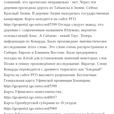
сомнений, что прочитано неправильно - нет. Через эти
деревни проходила дорога из Табынска в Зилим. Сейчас
Красный Зилим. В деревне Зилим находилась государственная
канцелярия. Карта находится на сайте РГО.
https://geoportal.rgo.ru/record/5399 Отсюда следует вывод, что
деревню с современным названием Юлуково, вероятно
основал некий Апас. А Сабаево - некий Таус. Теперь
информация по Коварды. Было произведено лингвистическое
исследование этого слова. Это слово очень распространено в
Сибири, Европе и Ближнем Востоке. Была предпринята
поездка на Алтай для установления значений некоторых слов.
Позже я опишу произведённое исследование. Вкратце. Слово
Коварды переводится с древнего тюркского как "бледный".
Карты на сайте РГО высокого разрешения. Бесплатные.
Генеральная карта Уфимской провинции Башкирии.
https://geoportal.rgo.ru/record/5399
Карта Уфимского наместничества.
https://geoportal.rgo.ru/record/6017
Карта Оренбургской губернии из 10 уездов.
https://geoportal.rgo.ru/record/5969
Карта Уфимского наместничества, состоящая из 2 областей,