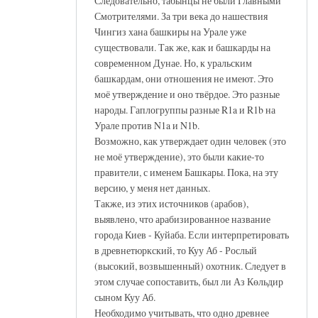
Следовательно, табынцы не были Главными
Смотрителями. За три века до нашествия
Чингиз хана башкиры на Урале уже
существовали. Так же, как и башкарды на
современном Дунае. Но, к уральским
башкардам, они отношения не имеют. Это
моё утверждение и оно твёрдое. Это разные
народы. Гаплогруппы разные R1a и R1b на
Урале против N1a и N1b.
Возможно, как утверждает один человек (это
не моё утверждение), это были какие-то
правители, с именем Башкары. Пока, на эту
версию, у меня нет данных.
Также, из этих источников (арабов),
выявлено, что арабизированное название
города Киев - Куйаба. Если интерпретировать
в древнетюркский, то Куу Аб - Рослый
(высокий, возвышенный) охотник. Следует в
этом случае сопоставить, был ли Аз Көльдир
сыном Куу Аб.
Необходимо учитывать, что одно древнее