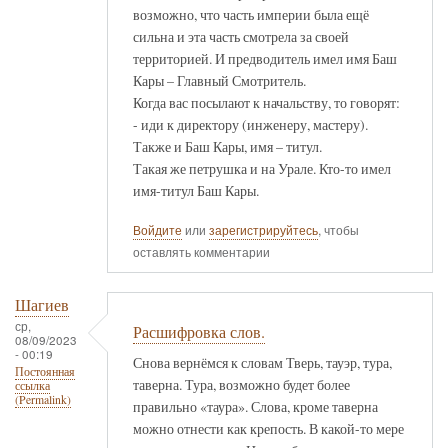
возможно, что часть империи была ещё
сильна и эта часть смотрела за своей
территорией. И предводитель имел имя Баш
Кары – Главный Смотритель.
Когда вас посылают к начальству, то говорят:
- иди к директору (инженеру, мастеру).
Также и Баш Кары, имя – титул.
Такая же петрушка и на Урале. Кто-то имел
имя-титул Баш Кары.
Войдите
или
зарегистрируйтесь
, чтобы
оставлять комментарии
Шагиев
ср,
Расшифровка слов.
08/09/2023
- 00:19
Снова вернёмся к словам Тверь, тауэр, тура,
Постоянная
таверна. Тура, возможно будет более
ссылка
(Permalink)
правильно «таура». Слова, кроме таверна
можно отнести как крепость. В какой-то мере