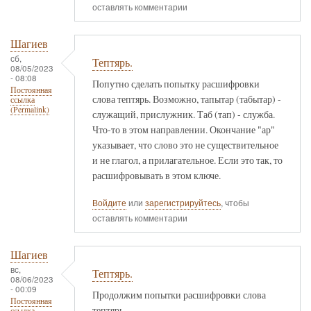
оставлять комментарии
Шагиев
сб,
Тептярь.
08/05/2023
- 08:08
Попутно сделать попытку расшифровки
Постоянная
слова тептярь. Возможно, тапытар (табытар) -
ссылка
(Permalink)
служащий, прислужник. Таб (тап) - служба.
Что-то в этом направлении. Окончание "ар"
указывает, что слово это не существительное
и не глагол, а прилагательное. Если это так, то
расшифровывать в этом ключе.
Войдите
или
зарегистрируйтесь
, чтобы
оставлять комментарии
Шагиев
вс,
Тептярь.
08/06/2023
- 00:09
Продолжим попытки расшифровки слова
Постоянная
тептярь.
ссылка