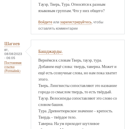
Тауэр, Тверь, Тура. Относятся к разным
языковым группам. Что у них общего?
Войдите
или
зарегистрируйтесь
, чтобы
оставлять комментарии
Шагиев
вт,
Башджарды.
08/08/2023
- 06:05
Вернёмся к словам Тверь, тауэр, тура.
Постоянная
Добавим ещё слова: твердь, таверна. Может и
ссылка
(Permalink)
ещё есть созвучные слова, но нам пока хватит
этого.
Тверь. Лингвисты сопоставляют это название
города со смыслом твердь, то есть твёрдый.
Тауэр. Велосипеды сопоставляют это слово со
словом башня.
Тура. Древнетюркское значение – крепость.
Твердь – твёрдое тело.
Таверна. На ум приходит шутливое