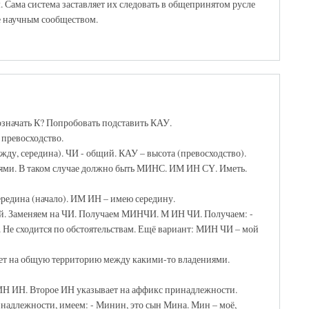
 Сама система заставляет их следовать в общепринятом русле
е научным сообществом.
означать К? Попробовать подставить КАУ.
превосходство.
ду, середина). ЧИ - общий. КАУ – высота (превосходство).
рями. В таком случае должно быть МИНС. ИМ ИН СҮ. Иметь.
середина (начало). ИМ ИН – имею середину.
й. Заменяем на ЧИ. Получаем МИНЧИ. М ИН ЧИ. Получаем: -
. Не сходится по обстоятельствам. Ещё вариант: МИН ЧИ – мой
ет на общую территорию между какими-то владениями.
ИН ИН. Второе ИН указывает на аффикс принадлежности.
надлежности, имеем: - Минин, это сын Мина. Мин – моё,