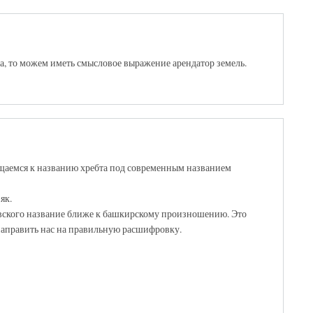
ка, то можем иметь смысловое выражение арендатор земель.
щаемся к названию хребта под современным названием
як.
овского название ближе к башкирскому произношению. Это
направить нас на правильную расшифровку.