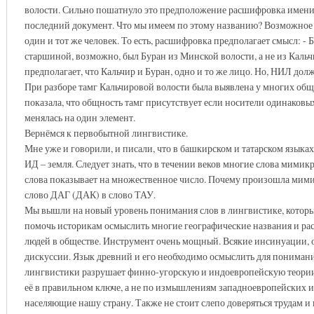
волости. Сильно пошатнуло это предположение расшифровка имени
последний документ. Что мы имеем по этому названию? Возможное 
один и тот же человек. То есть, расшифровка предполагает смысл: -
старшиной, возможно, был Буран из Минской волости, а не из Кальч
предполагает, что Кальчир и Буран, одно и то же лицо. Но, НИЛ долж
При разборе тамг Кальчировой волости была выявлена у многих общн
показала, что общность тамг присутствует если носители одинаков
менялась на один элемент.
Вернёмся к первобытной лингвистике.
Мне уже и говорили, и писали, что в башкирском и татарском языках
ИД – земля. Следует знать, что в течении веков многие слова мими
слова показывает на множественное число. Почему произошла мимикри
слово ДАГ (ДАК) в слово ТАУ.
Мы вышли на новый уровень понимания слов в лингвистике, который
помочь историкам осмыслить многие географические названия и ра
людей в обществе. Инструмент очень мощный. Всякие инсинуации, о
дискуссии. Язык древний и его необходимо осмыслить для понимани
лингвистики разрушает финно-угорскую и индоевропейскую теории.
её в правильном ключе, а не по измышлениям западноевропейских и
населяющие нашу страну. Также не стоит слепо доверяться трудам и