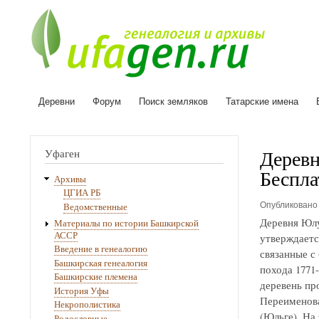
Деревни
Форум
Поиск земляков
Татарские имена
Основная
навигация
Деревн
Уфаген
Беспла
Архивы
ЦГИА РБ
Опубликован
Ведомственные
Деревня Юлу
Материалы по истории Башкирской
АССР
утверждаетс
Введение в генеалогию
связанные с
Башкирская генеалогия
похода 1771
Башкирские племена
деревень про
История Уфы
Переименова
Некрополистика
(Юльге). На
Родословные