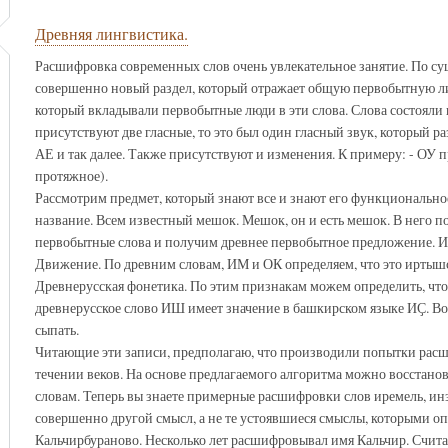
Древняя лингвистика.
Расшифровка современных слов очень увлекательное занятие. По сущ
совершенно новый раздел, который отражает общую первобытную ли
который вкладывали первобытные люди в эти слова. Слова состояли и
присутствуют две гласные, то это был один гласный звук, который ра
АЕ и так далее. Также присутствуют и изменения. К примеру: - ОУ 
протяжное).
Рассмотрим предмет, который знают все и знают его функциональное
название. Всем известный мешок. Мешок, он и есть мешок. В него п
первобытные слова и получим древнее первобытное предложение. И
Движение. По древним словам, ИМ и ОК определяем, что это иртышск
Древнерусская фонетика. По этим признакам можем определить, чт
древнерусское слово ИШ имеет значение в башкирском языке ИҪ. В
сыпать.
Читающие эти записи, предполагаю, что производили попытки расш
течении веков. На основе предлагаемого алгоритма можно восстано
словам. Теперь вы знаете примерные расшифровки слов иремель, инз
совершенно другой смысл, а не те устоявшиеся смыслы, которыми о
Кальчирбураново. Несколько лет расшифровывал имя Кальчир. Счита