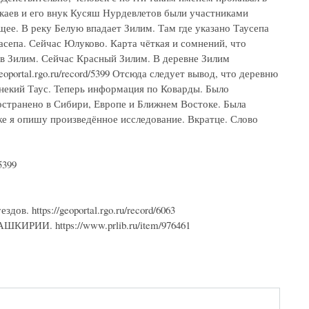
каев и его внук Кусяш Нурдевлетов были участниками
ющее. В реку Белую впадает Зилим. Там где указано Таусепа
асепа. Сейчас Юлуково. Карта чёткая и сомнений, что
 в Зилим. Сейчас Красный Зилим. В деревне Зилим
oportal.rgo.ru/record/5399 Отсюда следует вывод, что деревню
 некий Таус. Теперь информация по Коварды. Было
ространено в Сибири, Европе и Ближнем Востоке. Была
же я опишу произведённое исследование. Вкратце. Слово
5399
в. https://geoportal.rgo.ru/record/6063
И. https://www.prlib.ru/item/976461