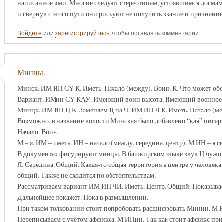
написанное ими. Многие следуют стереотипам, устоявшимся догмам.
и свернув с этого пути они рискуют не получить звание и признани
Войдите
или
зарегистрируйтесь
, чтобы оставлять комментарии
Минцы.
Минск. ИМ ИН СҮ К. Иметь. Начало (между). Воин. К. Что может об
Вариант. ИМин СҮ КАУ. Имеющий воин высота. Имеющий военное 
Минцк. ИМ ИН Ц К. Заменяем Ц на Ч. ИМ ИН Ч К. Иметь. Начало (меж
Возможно, в название волости Минская было добавлено “кая” писа
Начало. Воин.
М – я. ИМ – иметь. ИН – начало (между, середина, центр). М ИН – я 
В документах фигурируют минцы. В башкирском языке звук Ц чужо
Я. Середина. Общий. Какая-то общая территория в центре у человека
общий. Также не сходится по обстоятельствам.
Рассматриваем вариант ИМ ИН ЧИ. Иметь. Центр. Общий. Показыва
Дальнейшее покажет. Пока в размышлении.
При таком толковании стоит попробовать расшифровать Минин. М 
Переписываем с учётом аффикса. М ИНин. Так как стоит аффикс при