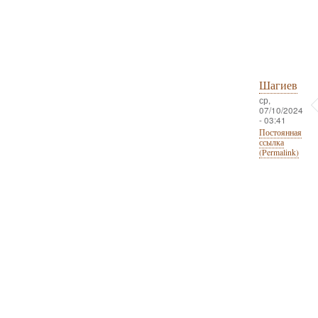
Шагиев
ср,
07/10/2024
- 03:41
Постоянная
ссылка
(Permalink)