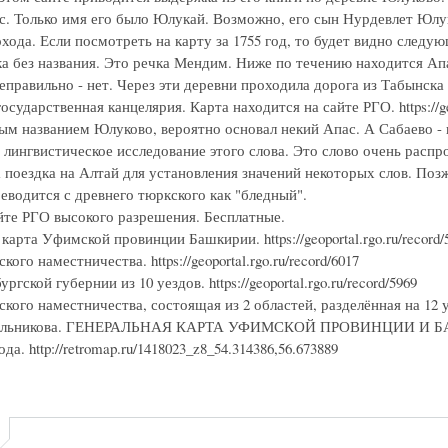
с. Только имя его было Юлукай. Возможно, его сын Нурдевлет Юлу
хода. Если посмотреть на карту за 1755 год, то будет видно следу
ка без названия. Это речка Мендим. Ниже по течению находится Ап
еправильно - нет. Через эти деревни проходила дорога из Табынска
осударственная канцелярия. Карта находится на сайте РГО. https://ge
ым названием Юлуково, вероятно основал некий Апас. А Сабаево -
 лингвистическое исследование этого слова. Это слово очень расп
 поездка на Алтай для установления значений некоторых слов. Поз
еводится с древнего тюркского как "бледный".
йте РГО высокого разрешения. Бесплатные.
карта Уфимской провинции Башкирии. https://geoportal.rgo.ru/record/
ого наместничества. https://geoportal.rgo.ru/record/6017
гской губернии из 10 уездов. https://geoportal.rgo.ru/record/5969
ого наместничества, состоящая из 2 областей, разделённая на 12 уездо
ильникова. ГЕНЕРАЛЬНАЯ КАРТА УФИМСКОЙ ПРОВИНЦИИ И БАШКИРИ
да. http://retromap.ru/1418023_z8_54.314386,56.673889