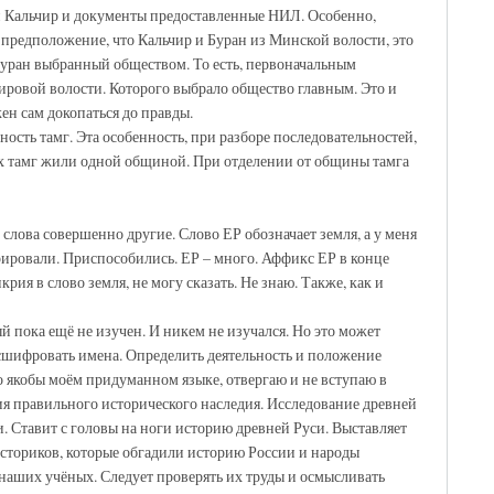
 Кальчир и документы предоставленные НИЛ. Особенно,
предположение, что Кальчир и Буран из Минской волости, это
 Буран выбранный обществом. То есть, первоначальным
ировой волости. Которого выбрало общество главным. Это и
ен сам докопаться до правды.
ость тамг. Эта особенность, при разборе последовательностей,
ых тамг жили одной общиной. При отделении от общины тамга
 слова совершенно другие. Слово ЕР обозначает земля, а у меня
крировали. Приспособились. ЕР – много. Аффикс ЕР в конце
я в слово земля, не могу сказать. Не знаю. Также, как и
 пока ещё не изучен. И никем не изучался. Но это может
сшифровать имена. Определить деятельность и положение
 якобы моём придуманном языке, отвергаю и не вступаю в
я правильного исторического наследия. Исследование древней
 Ставит с головы на ноги историю древней Руси. Выставляет
сториков, которые обгадили историю России и народы
 наших учёных. Следует проверять их труды и осмысливать