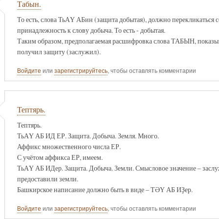
Табын.
То есть, слова ТьАҮ АБин (защита добытая), должно перекликаться
принадлежность к слову добыча. То есть - добытая.
Таким образом, предполагаемая расшифровка слова ТАБЫН, показыва
получил защиту (заслужил).
Войдите
или
зарегистрируйтесь
, чтобы оставлять комментарии
Тептярь.
Тептярь.
ТьАҮ АБ ИД ЕР. Защита. Добыча. Земля. Много.
Аффикс множественного числа ЕР.
С учётом аффикса ЕР, имеем.
ТьАҮ АБ ИДер. Защита. Добыча. Земли. Смысловое значение – заслу
предоставили земли.
Башкирское написание должно быть в виде – ТӘҮ АБ ИҘер.
Войдите
или
зарегистрируйтесь
, чтобы оставлять комментарии