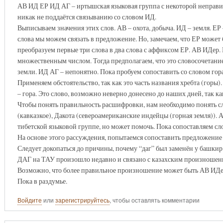
АВ ИД ЕР ИД АГ – иртышская языковая группа с некоторой неправил
никак не поддаётся связыванию со словом ИД.
Выписываем значения этих слов. АВ – охота, добыча. ИД – земля. ЕР
слова мы можем связать в предложение. Но, замечаем, что ЕР може
преобразуем первые три слова в два слова с аффиксом ЕР. АВ ИДер.
множественным числом. Тогда предполагаем, что это словосочетани
земли. ИД АГ – непонятно. Пока пробуем сопоставить со словом гора
Применяем обстоятельство, так как это часть названия хребта (горы)
– гора. Это слово, возможно неверно донесено до наших дней, так к
Чтобы понять правильность расшифровки, нам необходимо понять сл
(кавказкое), Дакота (североамериканские индейцы (горная земля)). 
тибетской языковой группе, но может помочь. Пока сопоставляем сло
На основе этого рассуждения, попытаемся сопоставить предложени
Следует докопаться до причины, почему “даг” был заменён у башкир 
ДАГ на ТАУ произошло недавно и связано с казахским произношен
Возможно, что более правильное произношение может быть АВ ИДе
Пока в раздумье.
Войдите
или
зарегистрируйтесь
, чтобы оставлять комментарии