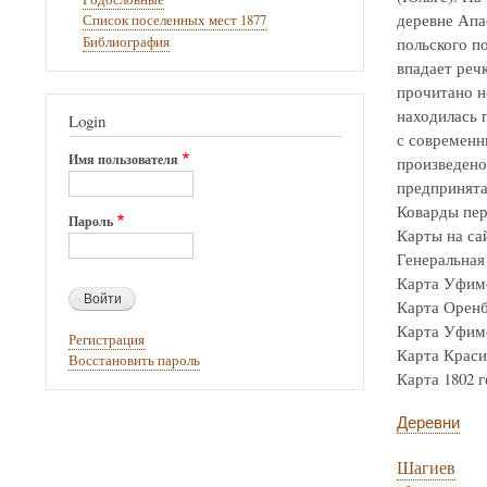
деревне Апа
Список поселенных мест 1877
Библиография
польского по
впадает реч
прочитано н
находилась г
Login
с современн
Имя пользователя
произведено
предпринята
Коварды пер
Пароль
Карты на са
Генеральная 
Карта Уфимск
Карта Оренбур
Карта Уфимск
Регистрация
Карта Крас
Восстановить пароль
Карта 1802 го
Деревни
Шагиев