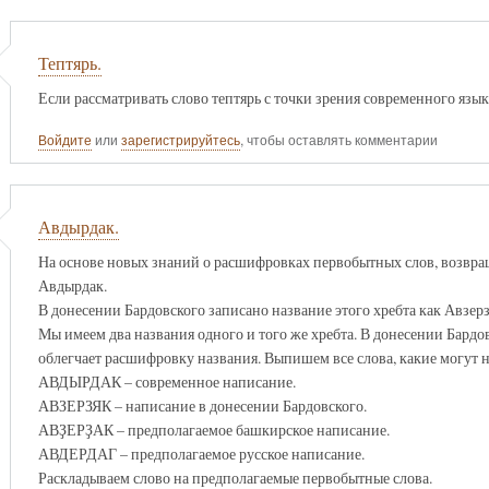
Тептярь.
Если рассматривать слово тептярь с точки зрения современного язы
Войдите
или
зарегистрируйтесь
, чтобы оставлять комментарии
Авдырдак.
На основе новых знаний о расшифровках первобытных слов, возвра
Авдырдак.
В донесении Бардовского записано название этого хребта как Авзерз
Мы имеем два названия одного и того же хребта. В донесении Бард
облегчает расшифровку названия. Выпишем все слова, какие могут 
АВДЫРДАК – современное написание.
АВЗЕРЗЯК – написание в донесении Бардовского.
АВҘЕРҘАК – предполагаемое башкирское написание.
АВДЕРДАГ – предполагаемое русское написание.
Раскладываем слово на предполагаемые первобытные слова.