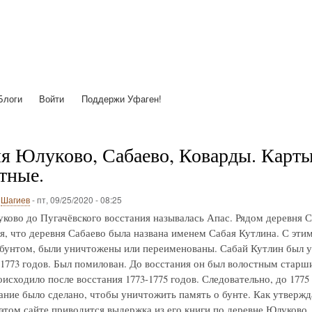
Перейти
к
основному
содержанию
Блоги
Войти
Поддержи Уфаген!
я Юлуково, Сабаево, Коварды. Карты с
тные.
о
Шагиев
-
пт, 09/25/2020 - 08:25
ково до Пугачёвского восстания называлась Апас. Рядом деревня С
я, что деревня Сабаево была названа именем Сабая Кутлина. С этим 
 бунтом, были уничтожены или переименованы. Сабай Кутлин был у
-1773 годов. Был помилован. До восстания он был волостным старш
исходило после восстания 1773-1775 годов. Следовательно, до 1775
ние было сделано, чтобы уничтожить память о бунте. Как утвержд
 этом сайте приводится выдержка из его книги по деревне Юлуково.