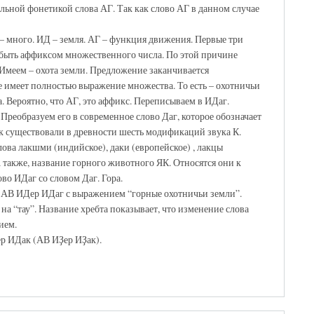
ьной фонетикой слова АГ. Так как слово АГ в данном случае
 – много. ИД – земля. АГ – функция движения. Первые три
т быть аффиксом множественного числа. По этой причине
 Имеем – охота земли. Предложение заканчивается
е имеет полностью выражение множества. То есть – охотничьи
. Вероятно, что АГ, это аффикс. Переписываем в ИДаг.
. Преобразуем его в современное слово Даг, которое обозначает
ак существовали в древности шесть модификаций звука К.
ова лакшми (индийское), даки (европейское) , лакцы
А также, название горного животного ЯК. Относятся они к
во ИДаг со словом Даг. Гора.
е АВ ИДер ИДаг с выражением “горные охотничьи земли”.
на “тау”. Название хребта показывает, что изменение слова
ием.
р ИДак (АВ ИҘер ИҘак).