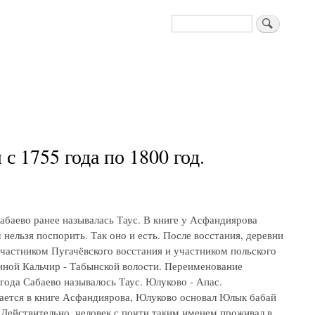
Поиск
 1755 года по 1800 год.
абаево ранее называлась Таус. В книге у Асфандиярова
нельзя поспорить. Так оно и есть. После восстания, деревни
частником Пугачёвского восстания и участником польского
иной Кальчир - Табынской волости. Переименование
 года Сабаево называлось Таус. Юлуково - Апас.
ается в книге Асфандиярова, Юлуково основал Юлык бабай
 Действительно, человек с почти таким именем проживал в