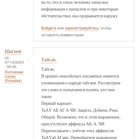
на то, что в генах человека записана
информация о прошлом и при некоторых
обстоятельствах она прорывается наружу.
Войдите
или
зарегистрируйтесь
, чтобы
оставлять комментарии
Шагиев
сб,
Табгач.
07/13/2024
- 05:45
Табгач.
Постоянная
В орхоно-енисейских письменах имеются
ссылка
(Permalink)
упоминания о народе табгачи. Рассмотрим
это слово и попытаемся понять, кто они
такие.
Первый вариант.
ТьАҮ АБ АГ А ЧИ. Защита. Добыча. Река.
Общий. Возможно, что в этом выражении,
присутствуют аффиксы АБ, А, ЧИ.
Переписываем с учётом этих аффиксов.
ТьАҮаб АГачи. Первобытное выражение