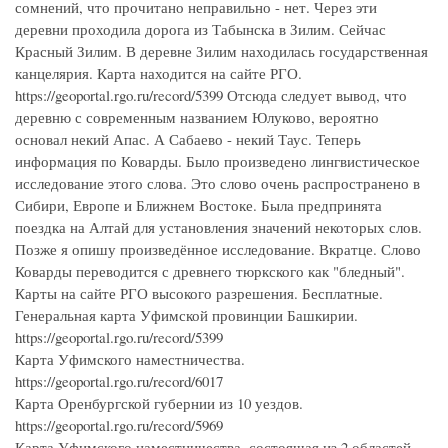
сомнений, что прочитано неправильно - нет. Через эти
деревни проходила дорога из Табынска в Зилим. Сейчас
Красный Зилим. В деревне Зилим находилась государственная
канцелярия. Карта находится на сайте РГО.
https://geoportal.rgo.ru/record/5399 Отсюда следует вывод, что
деревню с современным названием Юлуково, вероятно
основал некий Апас. А Сабаево - некий Таус. Теперь
информация по Коварды. Было произведено лингвистическое
исследование этого слова. Это слово очень распространено в
Сибири, Европе и Ближнем Востоке. Была предпринята
поездка на Алтай для установления значений некоторых слов.
Позже я опишу произведённое исследование. Вкратце. Слово
Коварды переводится с древнего тюркского как "бледный".
Карты на сайте РГО высокого разрешения. Бесплатные.
Генеральная карта Уфимской провинции Башкирии.
https://geoportal.rgo.ru/record/5399
Карта Уфимского наместничества.
https://geoportal.rgo.ru/record/6017
Карта Оренбургской губернии из 10 уездов.
https://geoportal.rgo.ru/record/5969
Карта Уфимского наместничества, состоящая из 2 областей,