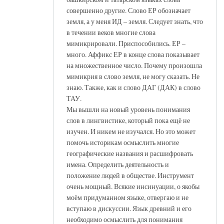
совершенно другие. Слово ЕР обозначает
земля, а у меня ИД – земля. Следует знать, что
в течении веков многие слова
мимикрировали. Приспособились. ЕР –
много. Аффикс ЕР в конце слова показывает
на множественное число. Почему произошла
мимикрия в слово земля, не могу сказать. Не
знаю. Также, как и слово ДАГ (ДАК) в слово
ТАУ.
Мы вышли на новый уровень понимания
слов в лингвистике, который пока ещё не
изучен. И никем не изучался. Но это может
помочь историкам осмыслить многие
географические названия и расшифровать
имена. Определить деятельность и
положение людей в обществе. Инструмент
очень мощный. Всякие инсинуации, о якобы
моём придуманном языке, отвергаю и не
вступаю в дискуссии. Язык древний и его
необходимо осмыслить для понимания