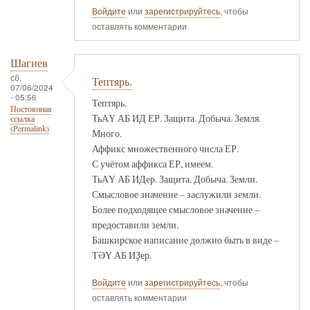
Войдите
или
зарегистрируйтесь
, чтобы
оставлять комментарии
Шагиев
сб,
Тептярь.
07/06/2024
- 05:56
Тептярь.
Постоянная
ТьАҮ АБ ИД ЕР. Защита. Добыча. Земля.
ссылка
(Permalink)
Много.
Аффикс множественного числа ЕР.
С учётом аффикса ЕР, имеем.
ТьАҮ АБ ИДер. Защита. Добыча. Земли.
Смысловое значение – заслужили земли.
Более подходящее смысловое значение –
предоставили земли.
Башкирское написание должно быть в виде –
ТӘҮ АБ ИҘер.
Войдите
или
зарегистрируйтесь
, чтобы
оставлять комментарии