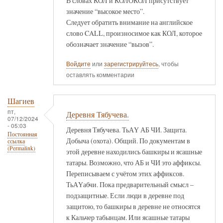
В словах КОЛ и КОЛОКОЛ присутствует
значение “высокое место”.
Следует обратить внимание на английское
слово CALL, произносимое как КОЛ, которое
обозначает значение “вызов”.
Войдите
или
зарегистрируйтесь
, чтобы
оставлять комментарии
Шагиев
пт,
Деревня Тябучева.
07/12/2024
- 05:03
Деревня Тябучева. ТьАҮ АБ ЧИ. Защита.
Постоянная
Добыча (охота). Общий. По документам в
ссылка
(Permalink)
этой деревне находились башкиры и ясашные
татары. Возможно, что АБ и ЧИ это аффиксы.
Переписываем с учётом этих аффиксов.
ТьАҮабчи. Пока предварительный смысл –
подзащитные. Если люди в деревне под
защитою, то башкиры в деревне не относятся
к Кальчер табынцам. Или ясашные татары