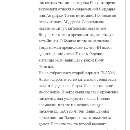
письменах упоминается река Енчу, которую
тюркологи относят к современной Сырдарье
или Амударье. Точно не помню. Необходимо
перечитывать Айдарова. Сопоставляя
название Енчу с китайским названием
Янцзы, мы можем предполагать, что Енчу и
есть Янцзы. О Хуанхе нигде не написано.
Тогда можем предположить, что ЧИ имеет
единственное число. То есть, будущие
китайцы были защищены рекой Енчу
(Янцзы).
Но не отбрасываем второй вариант. ТьАҮаб
АҒачи. Строительство китайской стены была
начато еще до нашей эры. И она стояла уже
много веков. И когда были сделаны орхонские
письмена, она уже существовала. Вполне
возможно, что это и имелось в виду в
письменах. ТьАҮаб АҒачи. Защищённые
всеми домами. Защищённые множеством
домов. Если это так, то второй вариант