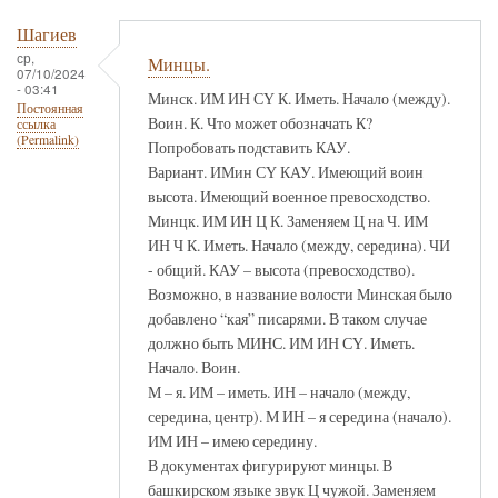
Шагиев
ср,
Минцы.
07/10/2024
- 03:41
Минск. ИМ ИН СҮ К. Иметь. Начало (между).
Постоянная
Воин. К. Что может обозначать К?
ссылка
(Permalink)
Попробовать подставить КАУ.
Вариант. ИМин СҮ КАУ. Имеющий воин
высота. Имеющий военное превосходство.
Минцк. ИМ ИН Ц К. Заменяем Ц на Ч. ИМ
ИН Ч К. Иметь. Начало (между, середина). ЧИ
- общий. КАУ – высота (превосходство).
Возможно, в название волости Минская было
добавлено “кая” писарями. В таком случае
должно быть МИНС. ИМ ИН СҮ. Иметь.
Начало. Воин.
М – я. ИМ – иметь. ИН – начало (между,
середина, центр). М ИН – я середина (начало).
ИМ ИН – имею середину.
В документах фигурируют минцы. В
башкирском языке звук Ц чужой. Заменяем