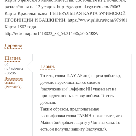
разделённая на 12 уездов. https://geoportal.rgo.ru/record/6063
Карта Красильникова. ГЕНЕРАЛЬНАЯ КАРТА УФИМСКОЙ
ПРОВИНЦИИ И БАШКИРИИ. https://www.prlib.ru/item/976461
Карта 1802 года.
http://retromap.ru/1418023_z8_54.314386,56.673889
Деревни
Шагиев
сб,
Табын.
07/06/2024
- 05:35
То есть, слова ТьАҮ АБин (защита добытая),
Постоянная
должно перекликаться со словом
ссылка
(Permalink)
"заслуженный". Аффикс ИН указывает на
принадлежность к слову добыча. То есть -
добытая.
Таким образом, предполагаемая
расшифровка слова ТАБЫН, показывает, что
Майки бий добыл защиту у Чингиз хана. То
есть, он получил защиту (заслужил).