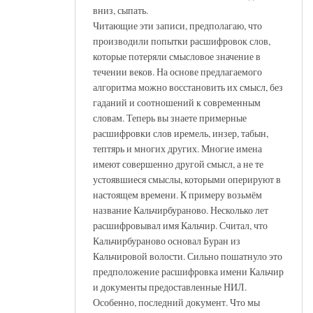
вниз, сыпать.
Читающие эти записи, предполагаю, что
производили попытки расшифровок слов,
которые потеряли смысловое значение в
течении веков. На основе предлагаемого
алгоритма можно восстановить их смысл, без
гаданий и соотношений к современным
словам. Теперь вы знаете примерные
расшифровки слов иремель, инзер, табын,
тептярь и многих других. Многие имена
имеют совершенно другой смысл, а не те
устоявшиеся смыслы, которыми оперируют в
настоящем времени. К примеру возьмём
название Кальчирбураново. Несколько лет
расшифровывал имя Кальчир. Считал, что
Кальчирбураново основал Буран из
Кальчировой волости. Сильно пошатнуло это
предположение расшифровка имени Кальчир
и документы предоставленные НИЛ.
Особенно, последний документ. Что мы