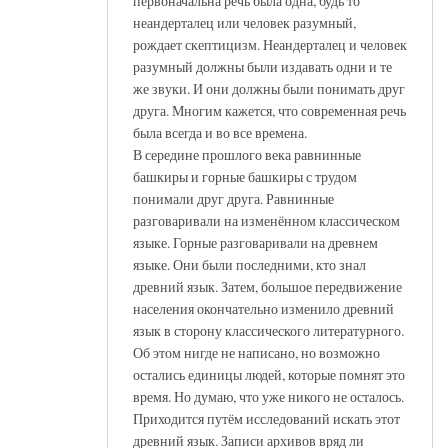
первоначальна речь была одна, будь то
неандерталец или человек разумный,
рождает скептицизм. Неандерталец и человек
разумный должны были издавать одни и те
же звуки. И они должны были понимать друг
друга. Многим кажется, что современная речь
была всегда и во все времена.
В середине прошлого века равнинные
башкиры и горные башкиры с трудом
понимали друг друга. Равнинные
разговаривали на изменённом классическом
языке. Горные разговаривали на древнем
языке. Они были последними, кто знал
древний язык. Затем, большое передвижение
населения окончательно изменило древний
язык в сторону классического литературного.
Об этом нигде не написано, но возможно
остались единицы людей, которые помнят это
время. Но думаю, что уже никого не осталось.
Приходится путём исследований искать этот
древний язык. Записи архивов вряд ли