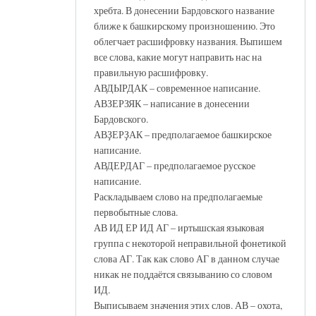
хребта. В донесении Бардовского название
ближе к башкирскому произношению. Это
облегчает расшифровку названия. Выпишем
все слова, какие могут направить нас на
правильную расшифровку.
АВДЫРДАК – современное написание.
АВЗЕРЗЯК – написание в донесении
Бардовского.
АВҘЕРҘАК – предполагаемое башкирское
написание.
АВДЕРДАГ – предполагаемое русское
написание.
Раскладываем слово на предполагаемые
первобытные слова.
АВ ИД ЕР ИД АГ – иртышская языковая
группа с некоторой неправильной фонетикой
слова АГ. Так как слово АГ в данном случае
никак не поддаётся связыванию со словом
ИД.
Выписываем значения этих слов. АВ – охота,