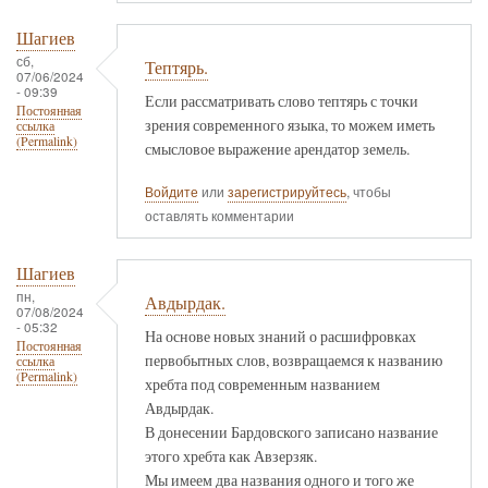
Шагиев
сб,
Тептярь.
07/06/2024
- 09:39
Если рассматривать слово тептярь с точки
Постоянная
зрения современного языка, то можем иметь
ссылка
(Permalink)
смысловое выражение арендатор земель.
Войдите
или
зарегистрируйтесь
, чтобы
оставлять комментарии
Шагиев
пн,
Авдырдак.
07/08/2024
- 05:32
На основе новых знаний о расшифровках
Постоянная
первобытных слов, возвращаемся к названию
ссылка
(Permalink)
хребта под современным названием
Авдырдак.
В донесении Бардовского записано название
этого хребта как Авзерзяк.
Мы имеем два названия одного и того же