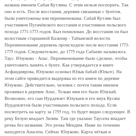
названа именем Сабая Кутлина. С этим нельзя поспорить. Так
оно и есть. После восстания, деревни связанные с бунтом,
были уничтожены или переименованы. Сабай Кутлин был
участником Пугачёвского восстания и участником польского
похода 1771-1773 годов. Был помилован. До восстания он был
волостным старшиной Кальчир - Табынской волости.
Переименование деревень происходило после восстания 1773-
1775 годов. Следовательно, до 1775 года Сабаево называлось
Таус. Юлуково - Апас. Переименование было сделано, чтобы
уничтожить память о бунте. Как утверждается в книге
Асфандиярова, Юлуково основал Юлык бабай (Юльге). На
этом сайте приводится выдержка из его книги по деревне
Юлуково. Действительно, человек с почти таким именем
проживал в деревне Апас. Только имя его было Юлукай.
Возможно, его сын Нурдевлет Юлукаев и его внук Кусяш
Нурдевлетов были участниками польского похода. Если
посмотреть на карту за 1755 год, то будет видно следующее. В
реку Белую впадает Зилим. Там где указано Таусепа впадает
речка без названия. Это речка Мендим. Ниже по течению
находится Апасепа. Сейчас Юлуково. Карта чёткая и