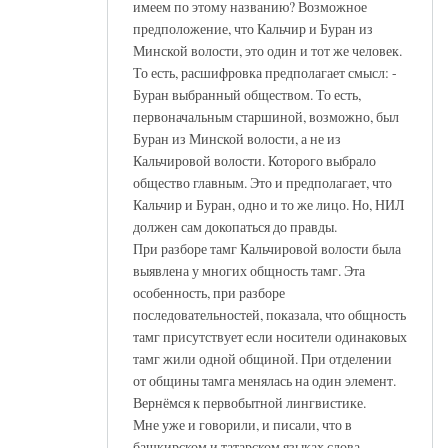
имеем по этому названию? Возможное
предположение, что Кальчир и Буран из
Минской волости, это один и тот же человек.
То есть, расшифровка предполагает смысл: -
Буран выбранный обществом. То есть,
первоначальным старшиной, возможно, был
Буран из Минской волости, а не из
Кальчировой волости. Которого выбрало
общество главным. Это и предполагает, что
Кальчир и Буран, одно и то же лицо. Но, НИЛ
должен сам докопаться до правды.
При разборе тамг Кальчировой волости была
выявлена у многих общность тамг. Эта
особенность, при разборе
последовательностей, показала, что общность
тамг присутствует если носители одинаковых
тамг жили одной общиной. При отделении
от общины тамга менялась на один элемент.
Вернёмся к первобытной лингвистике.
Мне уже и говорили, и писали, что в
башкирском и татарском языках слова