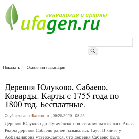
Перейти
к
основному
содержанию
Поиск
Показать — Основная навигация
Основная
навигация
Деревни
Форум
Поиск земляков
Татарские имена
Блоги
Войти
Поддержи Уфаген!
Деревня Юлуково, Сабаево,
Коварды. Карты с 1755 года по
1800 год. Бесплатные.
Опубликовано
Шагиев
-
пт, 09/25/2020 - 08:25
Деревня Юлуково до Пугачёвского восстания называлась Апас.
Рядом деревня Сабаево ранее называлась Таус. В книге у
Асфандиярова утверждается, что деревня Сабаево была