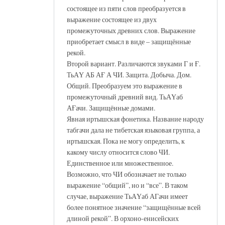
состоящее из пяти слов преобразуется в
выражение состоящее из двух
промежуточных древних слов. Выражение
приобретает смысл в виде – защищённые
рекой.
Второй вариант. Различаются звуками Г и Ғ.
ТьАҮ АБ АҒ А ЧИ. Защита. Добыча. Дом.
Общий. Преобразуем это выражение в
промежуточный древний вид. ТьАҮаб
АҒачи. Защищённые домами.
Явная иртышская фонетика. Название народу
табгачи дала не тибетская языковая группа, а
иртышская. Пока не могу определить, к
какому числу относится слово ЧИ.
Единственное или множественное.
Возможно, что ЧИ обозначает не только
выражение “общий”, но и “все”. В таком
случае, выражение ТьАҮаб АГачи имеет
более понятное значение “защищённые всей
длиной рекой”. В орхоно-енисейских