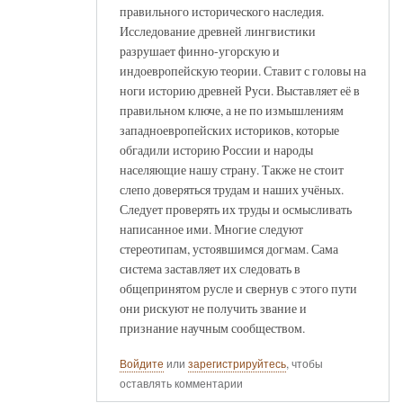
правильного исторического наследия.
Исследование древней лингвистики
разрушает финно-угорскую и
индоевропейскую теории. Ставит с головы на
ноги историю древней Руси. Выставляет её в
правильном ключе, а не по измышлениям
западноевропейских историков, которые
обгадили историю России и народы
населяющие нашу страну. Также не стоит
слепо доверяться трудам и наших учёных.
Следует проверять их труды и осмысливать
написанное ими. Многие следуют
стереотипам, устоявшимся догмам. Сама
система заставляет их следовать в
общепринятом русле и свернув с этого пути
они рискуют не получить звание и
признание научным сообществом.
Войдите
или
зарегистрируйтесь
, чтобы
оставлять комментарии