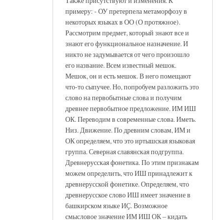
Также присутствуют и изменения. К
примеру: - ОУ претерпела метаморфозу в
некоторых языках в ОО (О протяжное).
Рассмотрим предмет, который знают все и
знают его функциональное назначение. И
никто не задумывается от чего произошло
его название. Всем известный мешок.
Мешок, он и есть мешок. В него помещают
что-то сыпучее. Но, попробуем разложить это
слово на первобытные слова и получим
древнее первобытное предложение. ИМ ИШ
ОК. Переводим в современные слова. Иметь.
Низ. Движение. По древним словам, ИМ и
ОК определяем, что это иртышская языковая
группа. Северная славянская подгруппа.
Древнерусская фонетика. По этим признакам
можем определить, что ИШ принадлежит к
древнерусской фонетике. Определяем, что
древнерусское слово ИШ имеет значение в
башкирском языке ИҪ. Возможное
смысловое значение ИМ ИШ ОК – кидать