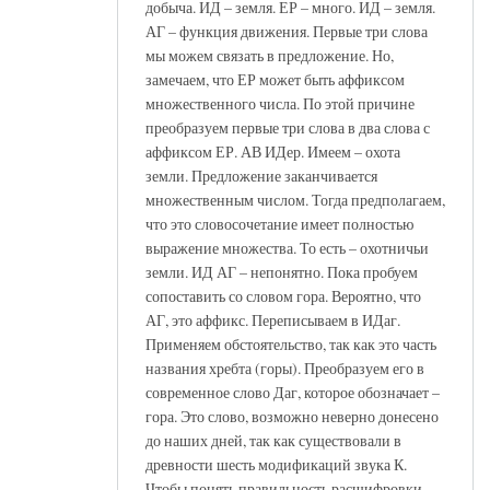
добыча. ИД – земля. ЕР – много. ИД – земля.
АГ – функция движения. Первые три слова
мы можем связать в предложение. Но,
замечаем, что ЕР может быть аффиксом
множественного числа. По этой причине
преобразуем первые три слова в два слова с
аффиксом ЕР. АВ ИДер. Имеем – охота
земли. Предложение заканчивается
множественным числом. Тогда предполагаем,
что это словосочетание имеет полностью
выражение множества. То есть – охотничьи
земли. ИД АГ – непонятно. Пока пробуем
сопоставить со словом гора. Вероятно, что
АГ, это аффикс. Переписываем в ИДаг.
Применяем обстоятельство, так как это часть
названия хребта (горы). Преобразуем его в
современное слово Даг, которое обозначает –
гора. Это слово, возможно неверно донесено
до наших дней, так как существовали в
древности шесть модификаций звука К.
Чтобы понять правильность расшифровки,