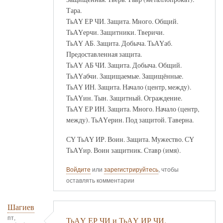
Тара.
ТьАҮ ЕР ЧИ. Защита. Много. Общий.
ТьАҮерчи. Защитники. Тверичи.
ТьАҮ АБ. Защита. Добыча. ТьАҮаб.
Предоставленная защита.
ТьАҮ АБ ЧИ. Защита. Добыча. Общий.
ТьАҮабчи. Защищаемые. Защищённые.
ТьАҮ ИН. Защита. Начало (центр, между).
ТьАҮин. Тын. Защитный. Ограждение.
ТьАҮ ЕР ИН. Защита. Много. Начало (центр,
между). ТьАҮерин. Под защитой. Таверна.
СҮ ТьАҮ ИР. Воин. Защита. Мужество. СҮ
ТьАҮир. Воин защитник. Ставр (имя).
Войдите
или
зарегистрируйтесь
, чтобы
оставлять комментарии
Шагиев
пт,
ТьАҮ ЕР ЧИ и ТьАҮ ИР ЧИ.