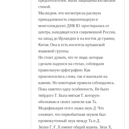
предпочтителен. Были защищены китайской
стеной.
Мы видим, что несмотря на расовую
принадлежность (европеоидную и
монголоидную) ДНК R1 простиралась от
центра, находящегося в современной России,
на запад до Ирландии и на восток до границ
Китая. Она и есть носитель иртышской
языковой группы.
Не стоит думать, что те люди, которые
сделали надписи на стелах, соблюдали
правильную орфографию. Как
произносились слова, так и высекали на
камнях. Но некоторые правила соблюдались.
Пока заметил одну особенность. Не было
твёрдого Т. Была мягкая Т, которую
обозначаю в своих записях как Ть.
Модификация этого знака звук Д. Что
означает, что первобытным звуком был
промежуточный звук между Ть и Д.
Звуки Г, Ғ, Х имеют общий корень. Звук Х,