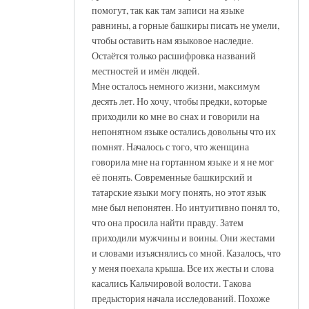
помогут, так как там записи на языке
равнины, а горные башкиры писать не умели,
чтобы оставить нам языковое наследие.
Остаётся только расшифровка названий
местностей и имён людей.
Мне осталось немного жизни, максимум
десять лет. Но хочу, чтобы предки, которые
приходили ко мне во снах и говорили на
непонятном языке остались довольны что их
помнят. Началось с того, что женщина
говорила мне на гортанном языке и я не мог
её понять. Современные башкирский и
татарские языки могу понять, но этот язык
мне был непонятен. Но интуитивно понял то,
что она просила найти правду. Затем
приходили мужчины и воины. Они жестами
и словами изъяснялись со мной. Казалось, что
у меня поехала крыша. Все их жесты и слова
касались Кальчировой волости. Такова
предыстория начала исследований. Похоже