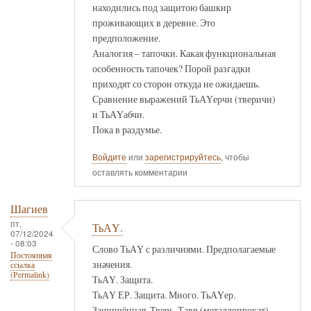
находились под защитою башкир
проживающих в деревне. Это
предположение.
Аналогия – тапочки. Какая функциональная
особенность тапочек? Порой разгадки
приходят со сторон откуда не ожидаешь.
Сравнение выражений ТьАҮерчи (тверичи)
и ТьАҮабчи.
Пока в раздумье.
Войдите
или
зарегистрируйтесь
, чтобы
оставлять комментарии
Шагиев
пт,
ТьАҮ.
07/12/2024
- 08:03
Слово ТьАҮ с различиями. Предполагаемые
Постоянная
значения.
ссылка
(Permalink)
ТьАҮ. Защита.
ТьАҮ ЕР. Защита. Много. ТьАҮер.
Защищённая. Тверь. Тавр (металлопрокат).