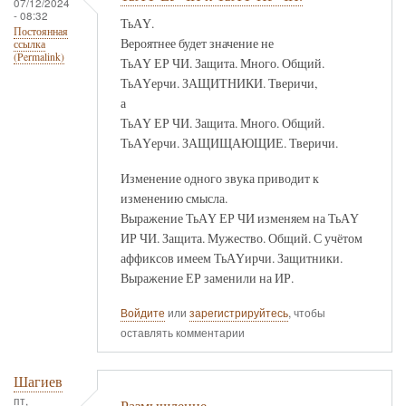
07/12/2024
- 08:32
ТьАҮ.
Постоянная
Вероятнее будет значение не
ссылка
(Permalink)
ТьАҮ ЕР ЧИ. Защита. Много. Общий.
ТьАҮерчи. ЗАЩИТНИКИ. Тверичи,
а
ТьАҮ ЕР ЧИ. Защита. Много. Общий.
ТьАҮерчи. ЗАЩИЩАЮЩИЕ. Тверичи.
Изменение одного звука приводит к
изменению смысла.
Выражение ТьАҮ ЕР ЧИ изменяем на ТьАҮ
ИР ЧИ. Защита. Мужество. Общий. С учётом
аффиксов имеем ТьАҮирчи. Защитники.
Выражение ЕР заменили на ИР.
Войдите
или
зарегистрируйтесь
, чтобы
оставлять комментарии
Шагиев
пт,
Размышление.