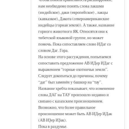
нам необходимо понять слова лакшми
(индийское), даки (европейское) , лакцы
(кавказкое), Дакота (североамериканские
индейцы (горная земля)). А также, название
горного животного ЯК. Относятся они к
тибетской языковой группе, но может
помочь. Пока сопоставляем слово ИДаг со
словом Даг. Гора.
На основе этого рассуждения, попытаемся
сопоставить предложение АВ ИДер ИДаг с
выражением “горные охотничьи земли”.
Следует докопаться до причины, почему
“даг” был заменён у башкир на “тау”.
Название хребта показывает, что изменение
слова ДАГ на ТАУ произошло недавно и
связано с казахским произношением.
Возможно, что более правильное
произношение может быть АВ ИДер ИДак
(АВ ИҘер ИҘак).
Пока в раздумье.