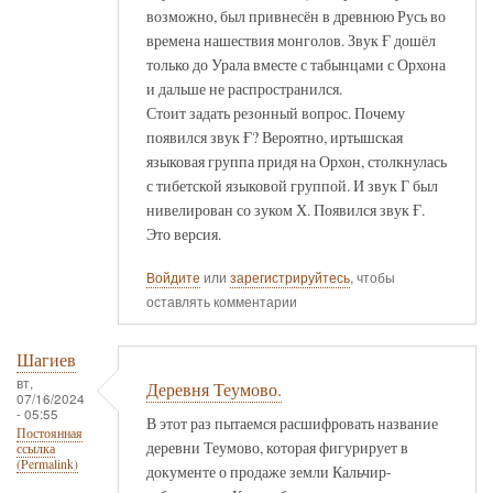
возможно, был привнесён в древнюю Русь во
времена нашествия монголов. Звук Ғ дошёл
только до Урала вместе с табынцами с Орхона
и дальше не распространился.
Стоит задать резонный вопрос. Почему
появился звук Ғ? Вероятно, иртышская
языковая группа придя на Орхон, столкнулась
с тибетской языковой группой. И звук Г был
нивелирован со зуком Х. Появился звук Ғ.
Это версия.
Войдите
или
зарегистрируйтесь
, чтобы
оставлять комментарии
Шагиев
вт,
Деревня Теумово.
07/16/2024
- 05:55
В этот раз пытаемся расшифровать название
Постоянная
деревни Теумово, которая фигурирует в
ссылка
(Permalink)
документе о продаже земли Кальчир-