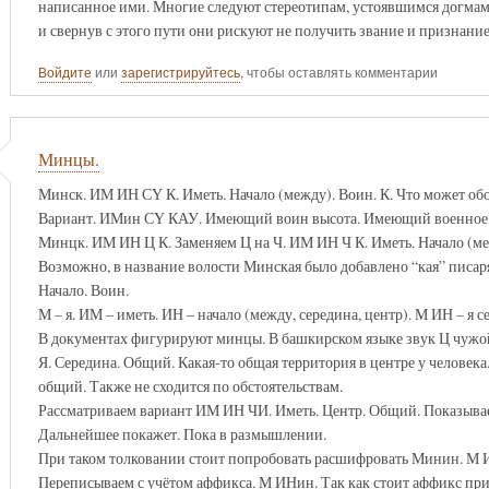
написанное ими. Многие следуют стереотипам, устоявшимся догмам.
и свернув с этого пути они рискуют не получить звание и признани
Войдите
или
зарегистрируйтесь
, чтобы оставлять комментарии
Минцы.
Минск. ИМ ИН СҮ К. Иметь. Начало (между). Воин. К. Что может об
Вариант. ИМин СҮ КАУ. Имеющий воин высота. Имеющий военное 
Минцк. ИМ ИН Ц К. Заменяем Ц на Ч. ИМ ИН Ч К. Иметь. Начало (меж
Возможно, в название волости Минская было добавлено “кая” писа
Начало. Воин.
М – я. ИМ – иметь. ИН – начало (между, середина, центр). М ИН – я 
В документах фигурируют минцы. В башкирском языке звук Ц чужо
Я. Середина. Общий. Какая-то общая территория в центре у человека
общий. Также не сходится по обстоятельствам.
Рассматриваем вариант ИМ ИН ЧИ. Иметь. Центр. Общий. Показыва
Дальнейшее покажет. Пока в размышлении.
При таком толковании стоит попробовать расшифровать Минин. М 
Переписываем с учётом аффикса. М ИНин. Так как стоит аффикс при