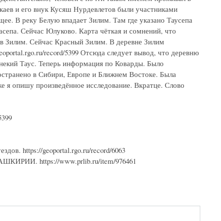
каев и его внук Кусяш Нурдевлетов были участниками
ющее. В реку Белую впадает Зилим. Там где указано Таусепа
асепа. Сейчас Юлуково. Карта чёткая и сомнений, что
 в Зилим. Сейчас Красный Зилим. В деревне Зилим
oportal.rgo.ru/record/5399 Отсюда следует вывод, что деревню
 некий Таус. Теперь информация по Коварды. Было
ространено в Сибири, Европе и Ближнем Востоке. Была
же я опишу произведённое исследование. Вкратце. Слово
5399
в. https://geoportal.rgo.ru/record/6063
И. https://www.prlib.ru/item/976461