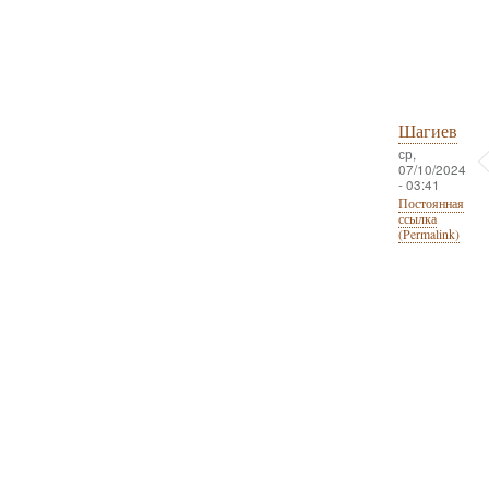
Шагиев
ср,
07/10/2024
- 03:41
Постоянная
ссылка
(Permalink)