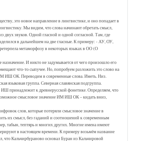
еству, это новое направление в лингвистике, и оно попадает в
нгвистику. Мы видим, что слова начинают обретать смысл,
з двух звуков. Одной гласной и одной согласной. Там, где
зделился в дальнейшем на две гласные. К примеру: - АУ, ОУ,
претерпела метаморфозу в некоторых языках в ОО (О
 назначение. И никто не задумывается от чего произошло его
омещают что-то сыпучее. Но, попробуем разложить это слово на
М ИШ ОК. Переводим в современные слова. Иметь. Низ.
ая языковая группа. Северная славянская подгруппа.
о ИШ принадлежит к древнерусской фонетике. Определяем, что
озможное смысловое значение ИМ ИШ ОК – кидать вниз,
ифровок слов, которые потеряли смысловое значение в
вить их смысл, без гаданий и соотношений к современным
ер, табын, тептярь и многих других. Многие имена имеют
перируют в настоящем времени. К примеру возьмём название
л, что Кальчирбураново основал Буран из Кальчировой