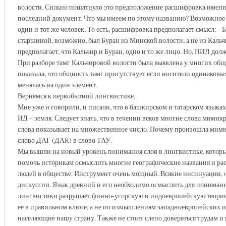
волости. Сильно пошатнуло это предположение расшифровка имени
последний документ. Что мы имеем по этому названию? Возможное 
один и тот же человек. То есть, расшифровка предполагает смысл: -
старшиной, возможно, был Буран из Минской волости, а не из Кальч
предполагает, что Кальчир и Буран, одно и то же лицо. Но, НИЛ долж
При разборе тамг Кальчировой волости была выявлена у многих общн
показала, что общность тамг присутствует если носители одинаков
менялась на один элемент.
Вернёмся к первобытной лингвистике.
Мне уже и говорили, и писали, что в башкирском и татарском языках
ИД – земля. Следует знать, что в течении веков многие слова мими
слова показывает на множественное число. Почему произошла мимикри
слово ДАГ (ДАК) в слово ТАУ.
Мы вышли на новый уровень понимания слов в лингвистике, который
помочь историкам осмыслить многие географические названия и ра
людей в обществе. Инструмент очень мощный. Всякие инсинуации, о
дискуссии. Язык древний и его необходимо осмыслить для понимани
лингвистики разрушает финно-угорскую и индоевропейскую теории.
её в правильном ключе, а не по измышлениям западноевропейских и
населяющие нашу страну. Также не стоит слепо доверяться трудам и