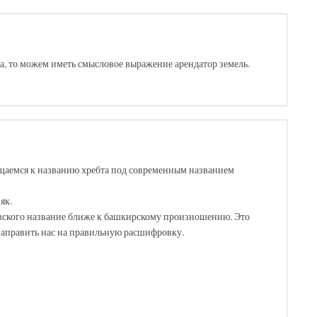
ка, то можем иметь смысловое выражение арендатор земель.
щаемся к названию хребта под современным названием
як.
овского название ближе к башкирскому произношению. Это
направить нас на правильную расшифровку.