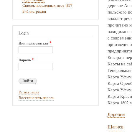
деревне Апа
Список поселенных мест 1877
Библиография
польского по
впадает реч
прочитано н
находилась г
Login
с современн
Имя пользователя
произведено
предпринята
Коварды пер
Пароль
Карты на са
Генеральная 
Карта Уфимск
Карта Оренбур
Карта Уфимск
Регистрация
Карта Крас
Восстановить пароль
Карта 1802 го
Деревни
Шагиев