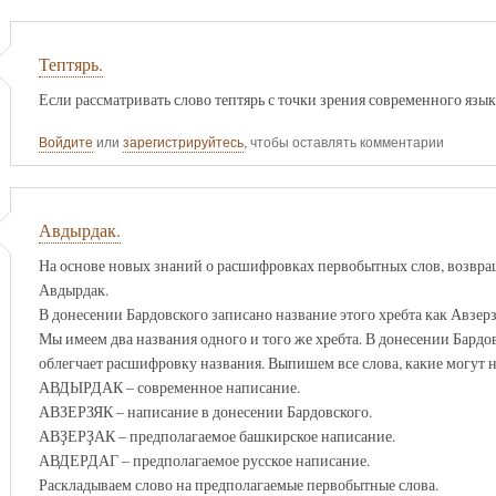
Тептярь.
Если рассматривать слово тептярь с точки зрения современного язы
Войдите
или
зарегистрируйтесь
, чтобы оставлять комментарии
Авдырдак.
На основе новых знаний о расшифровках первобытных слов, возвра
Авдырдак.
В донесении Бардовского записано название этого хребта как Авзерз
Мы имеем два названия одного и того же хребта. В донесении Бард
облегчает расшифровку названия. Выпишем все слова, какие могут 
АВДЫРДАК – современное написание.
АВЗЕРЗЯК – написание в донесении Бардовского.
АВҘЕРҘАК – предполагаемое башкирское написание.
АВДЕРДАГ – предполагаемое русское написание.
Раскладываем слово на предполагаемые первобытные слова.