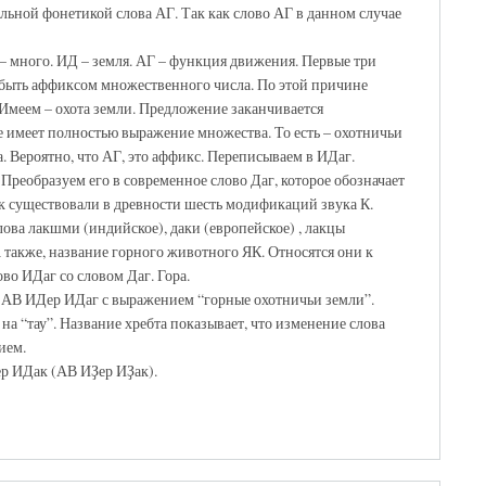
ьной фонетикой слова АГ. Так как слово АГ в данном случае
 – много. ИД – земля. АГ – функция движения. Первые три
т быть аффиксом множественного числа. По этой причине
 Имеем – охота земли. Предложение заканчивается
е имеет полностью выражение множества. То есть – охотничьи
. Вероятно, что АГ, это аффикс. Переписываем в ИДаг.
. Преобразуем его в современное слово Даг, которое обозначает
ак существовали в древности шесть модификаций звука К.
ова лакшми (индийское), даки (европейское) , лакцы
А также, название горного животного ЯК. Относятся они к
во ИДаг со словом Даг. Гора.
е АВ ИДер ИДаг с выражением “горные охотничьи земли”.
на “тау”. Название хребта показывает, что изменение слова
ием.
р ИДак (АВ ИҘер ИҘак).