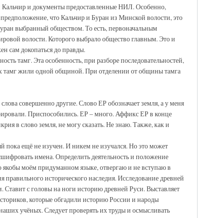
 Кальчир и документы предоставленные НИЛ. Особенно,
предположение, что Кальчир и Буран из Минской волости, это
 Буран выбранный обществом. То есть, первоначальным
ировой волости. Которого выбрало общество главным. Это и
ен сам докопаться до правды.
ость тамг. Эта особенность, при разборе последовательностей,
ых тамг жили одной общиной. При отделении от общины тамга
 слова совершенно другие. Слово ЕР обозначает земля, а у меня
крировали. Приспособились. ЕР – много. Аффикс ЕР в конце
я в слово земля, не могу сказать. Не знаю. Также, как и
 пока ещё не изучен. И никем не изучался. Но это может
сшифровать имена. Определить деятельность и положение
 якобы моём придуманном языке, отвергаю и не вступаю в
я правильного исторического наследия. Исследование древней
 Ставит с головы на ноги историю древней Руси. Выставляет
сториков, которые обгадили историю России и народы
 наших учёных. Следует проверять их труды и осмысливать