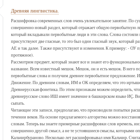
Древняя лингвистика.
Расшифровка современных слов очень увлекательное занятие. По сущ
совершенно новый раздел, который отражает общую первобытную ли
который вкладывали первобытные люди в эти слова. Слова состояли и
присутствуют две гласные, то это был один гласный звук, который ра
АЕ и так далее. Также присутствуют и изменения. К примеру: - ОУ 
протяжное).
Рассмотрим предмет, который знают все и знают его функциональное
название. Всем известный мешок. Мешок, он и есть мешок. В него п
первобытные слова и получим древнее первобытное предложение. И
Движение. По древним словам, ИМ и ОК определяем, что это иртышск
Древнерусская фонетика. По этим признакам можем определить, чт
древнерусское слово ИШ имеет значение в башкирском языке ИҪ. В
сыпать.
Читающие эти записи, предполагаю, что производили попытки расш
течении веков. На основе предлагаемого алгоритма можно восстано
словам. Теперь вы знаете примерные расшифровки слов иремель, инз
совершенно другой смысл, а не те устоявшиеся смыслы, которыми о
Кальчирбураново. Несколько лет расшифровывал имя Кальчир. Счита