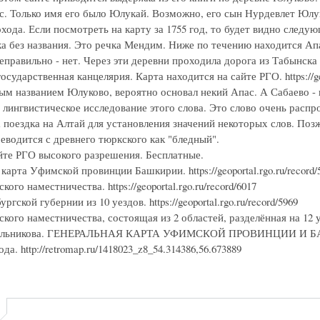
с. Только имя его было Юлукай. Возможно, его сын Нурдевлет Юлу
хода. Если посмотреть на карту за 1755 год, то будет видно следу
ка без названия. Это речка Мендим. Ниже по течению находится Ап
еправильно - нет. Через эти деревни проходила дорога из Табынска
осударственная канцелярия. Карта находится на сайте РГО. https://ge
ым названием Юлуково, вероятно основал некий Апас. А Сабаево -
 лингвистическое исследование этого слова. Это слово очень расп
 поездка на Алтай для установления значений некоторых слов. Поз
еводится с древнего тюркского как "бледный".
йте РГО высокого разрешения. Бесплатные.
карта Уфимской провинции Башкирии. https://geoportal.rgo.ru/record/
ого наместничества. https://geoportal.rgo.ru/record/6017
гской губернии из 10 уездов. https://geoportal.rgo.ru/record/5969
ого наместничества, состоящая из 2 областей, разделённая на 12 уездо
ильникова. ГЕНЕРАЛЬНАЯ КАРТА УФИМСКОЙ ПРОВИНЦИИ И БАШКИРИ
да. http://retromap.ru/1418023_z8_54.314386,56.673889