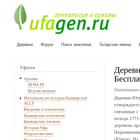
Деревни
Форум
Поиск земляков
Татарские имена
Основная
навигация
Деревн
Уфаген
Беспла
Архивы
ЦГИА РБ
Опубликован
Ведомственные
Деревня Юлу
Материалы по истории Башкирской
АССР
утверждаетс
Введение в генеалогию
связанные с
Башкирская генеалогия
похода 1771
Башкирские племена
деревень про
История Уфы
Переименова
Некрополистика
(Юльге). На
Родословные