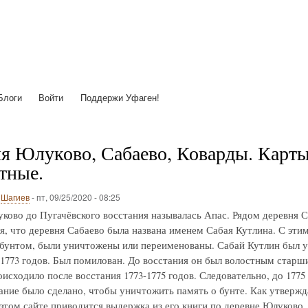
Перейти
к
основному
содержанию
Блоги
Войти
Поддержи Уфаген!
я Юлуково, Сабаево, Коварды. Карты с
тные.
о
Шагиев
-
пт, 09/25/2020 - 08:25
ково до Пугачёвского восстания называлась Апас. Рядом деревня С
я, что деревня Сабаево была названа именем Сабая Кутлина. С этим 
 бунтом, были уничтожены или переименованы. Сабай Кутлин был у
-1773 годов. Был помилован. До восстания он был волостным старш
исходило после восстания 1773-1775 годов. Следовательно, до 1775
ние было сделано, чтобы уничтожить память о бунте. Как утвержд
 этом сайте приводится выдержка из его книги по деревне Юлуково.