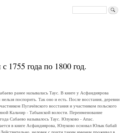
Поиск
 1755 года по 1800 год.
абаево ранее называлась Таус. В книге у Асфандиярова
нельзя поспорить. Так оно и есть. После восстания, деревни
частником Пугачёвского восстания и участником польского
иной Кальчир - Табынской волости. Переименование
 года Сабаево называлось Таус. Юлуково - Апас.
ается в книге Асфандиярова, Юлуково основал Юлык бабай
 Действительно, человек с почти таким именем проживал в