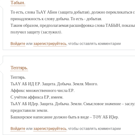
Табын.
То есть, слова ТьАҮ АБин (защита добытая), должно перекликаться
принадлежность к слову добыча. То есть - добытая.
Таким образом, предполагаемая расшифровка слова ТАБЫН, показыва
получил защиту (заслужил).
Войдите
или
зарегистрируйтесь
, чтобы оставлять комментарии
Тептярь.
Тептярь.
ТьАҮ АБ ИД ЕР. Защита. Добыча. Земля. Много.
Аффикс множественного числа ЕР.
С учётом аффикса ЕР, имеем.
ТьАҮ АБ ИДер. Защита. Добыча. Земли. Смысловое значение – заслу
предоставили земли.
Башкирское написание должно быть в виде – ТӘҮ АБ ИҘер.
Войдите
или
зарегистрируйтесь
, чтобы оставлять комментарии