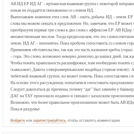
АВ ИД ЕР ИД АГ – иртышская языковая группа с некоторой неправил
никак не поддаётся связыванию со словом ИД.
Выписываем значения этих слов. АВ – охота, добыча. ИД – земля. ЕР
слова мы можем связать в предложение. Но, замечаем, что ЕР може
преобразуем первые три слова в два слова с аффиксом ЕР. АВ ИДер.
множественным числом. Тогда предполагаем, что это словосочетани
земли. ИД АГ – непонятно. Пока пробуем сопоставить со словом гора
Применяем обстоятельство, так как это часть названия хребта (горы)
– гора. Это слово, возможно неверно донесено до наших дней, так к
Чтобы понять правильность расшифровки, нам необходимо понять сл
(кавказкое), Дакота (североамериканские индейцы (горная земля)). 
тибетской языковой группе, но может помочь. Пока сопоставляем сло
На основе этого рассуждения, попытаемся сопоставить предложени
Следует докопаться до причины, почему “даг” был заменён у башкир 
ДАГ на ТАУ произошло недавно и связано с казахским произношен
Возможно, что более правильное произношение может быть АВ ИДе
Пока в раздумье.
Войдите
или
зарегистрируйтесь
, чтобы оставлять комментарии