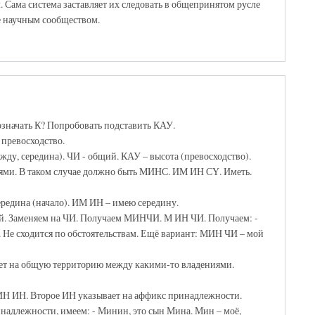
 Сама система заставляет их следовать в общепринятом русле
е научным сообществом.
означать К? Попробовать подставить КАУ.
превосходство.
ду, середина). ЧИ - общий. КАУ – высота (превосходство).
рями. В таком случае должно быть МИНС. ИМ ИН СҮ. Иметь.
середина (начало). ИМ ИН – имею середину.
й. Заменяем на ЧИ. Получаем МИНЧИ. М ИН ЧИ. Получаем: -
. Не сходится по обстоятельствам. Ещё вариант: МИН ЧИ – мой
ет на общую территорию между какими-то владениями.
ИН ИН. Второе ИН указывает на аффикс принадлежности.
надлежности, имеем: - Минин, это сын Мина. Мин – моё,