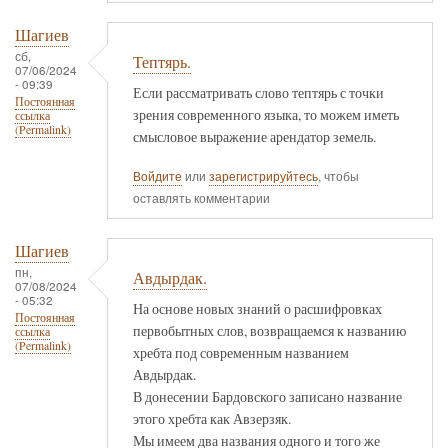
Шагиев
сб,
Тептярь.
07/06/2024
- 09:39
Если рассматривать слово тептярь с точки
Постоянная
зрения современного языка, то можем иметь
ссылка
(Permalink)
смысловое выражение арендатор земель.
Войдите
или
зарегистрируйтесь
, чтобы
оставлять комментарии
Шагиев
пн,
Авдырдак.
07/08/2024
- 05:32
На основе новых знаний о расшифровках
Постоянная
первобытных слов, возвращаемся к названию
ссылка
(Permalink)
хребта под современным названием
Авдырдак.
В донесении Бардовского записано название
этого хребта как Авзерзяк.
Мы имеем два названия одного и того же