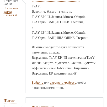
07/12/2024
- 08:32
ТьАҮ.
Постоянная
Вероятнее будет значение не
ссылка
(Permalink)
ТьАҮ ЕР ЧИ. Защита. Много. Общий.
ТьАҮерчи. ЗАЩИТНИКИ. Тверичи,
а
ТьАҮ ЕР ЧИ. Защита. Много. Общий.
ТьАҮерчи. ЗАЩИЩАЮЩИЕ. Тверичи.
Изменение одного звука приводит к
изменению смысла.
Выражение ТьАҮ ЕР ЧИ изменяем на ТьАҮ
ИР ЧИ. Защита. Мужество. Общий. С учётом
аффиксов имеем ТьАҮирчи. Защитники.
Выражение ЕР заменили на ИР.
Войдите
или
зарегистрируйтесь
, чтобы
оставлять комментарии
Шагиев
пт,
Размышление.