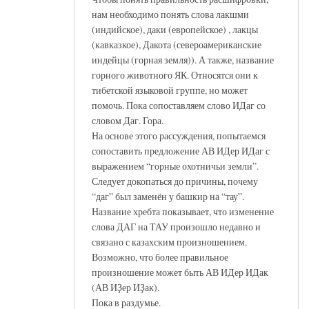
нам необходимо понять слова лакшми
(индийское), даки (европейское) , лакцы
(кавказкое), Дакота (североамериканские
индейцы (горная земля)). А также, название
горного животного ЯК. Относятся они к
тибетской языковой группе, но может
помочь. Пока сопоставляем слово ИДаг со
словом Даг. Гора.
На основе этого рассуждения, попытаемся
сопоставить предложение АВ ИДер ИДаг с
выражением “горные охотничьи земли”.
Следует докопаться до причины, почему
“даг” был заменён у башкир на “тау”.
Название хребта показывает, что изменение
слова ДАГ на ТАУ произошло недавно и
связано с казахским произношением.
Возможно, что более правильное
произношение может быть АВ ИДер ИДак
(АВ ИҘер ИҘак).
Пока в раздумье.