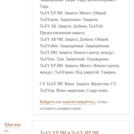
Тара.
ТьАҮ ЕР ЧИ. Защита. Много. Общий.
ТьАҮерчи. Защитники. Тверичи.
ТьАҮ АБ. Защита. Добыча. ТьАҮаб.
Предоставленная защита.
ТьАҮ АБ ЧИ. Защита. Добыча. Общий.
ТьАҮабчи. Защищаемые. Защищённые.
ТьАҮ ИН. Защита. Начало (центр, между).
ТьАҮин. Тын. Защитный. Ограждение.
ТьАҮ ЕР ИН. Защита. Много. Начало (центр,
между). ТьАҮерин. Под защитой. Таверна.
СҮ ТьАҮ ИР. Воин. Защита. Мужество. СҮ
ТьАҮир. Воин защитник. Ставр (имя).
Войдите
или
зарегистрируйтесь
, чтобы
оставлять комментарии
Шагиев
пт,
ТьАҮ ЕР ЧИ и ТьАҮ ИР ЧИ.