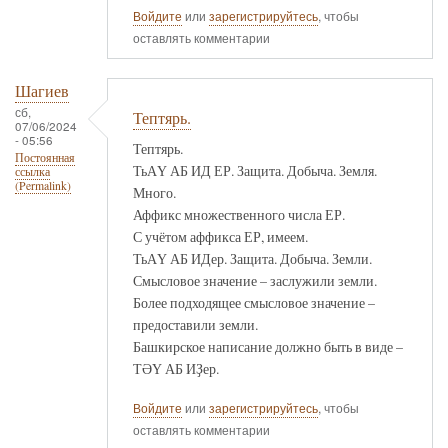
Войдите
или
зарегистрируйтесь
, чтобы
оставлять комментарии
Шагиев
сб,
Тептярь.
07/06/2024
- 05:56
Тептярь.
Постоянная
ТьАҮ АБ ИД ЕР. Защита. Добыча. Земля.
ссылка
(Permalink)
Много.
Аффикс множественного числа ЕР.
С учётом аффикса ЕР, имеем.
ТьАҮ АБ ИДер. Защита. Добыча. Земли.
Смысловое значение – заслужили земли.
Более подходящее смысловое значение –
предоставили земли.
Башкирское написание должно быть в виде –
ТӘҮ АБ ИҘер.
Войдите
или
зарегистрируйтесь
, чтобы
оставлять комментарии