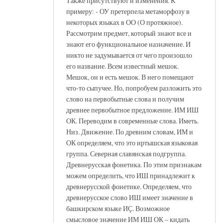
Также присутствуют и изменения. К
примеру: - ОУ претерпела метаморфозу в
некоторых языках в ОО (О протяжное).
Рассмотрим предмет, который знают все и
знают его функциональное назначение. И
никто не задумывается от чего произошло
его название. Всем известный мешок.
Мешок, он и есть мешок. В него помещают
что-то сыпучее. Но, попробуем разложить это
слово на первобытные слова и получим
древнее первобытное предложение. ИМ ИШ
ОК. Переводим в современные слова. Иметь.
Низ. Движение. По древним словам, ИМ и
ОК определяем, что это иртышская языковая
группа. Северная славянская подгруппа.
Древнерусская фонетика. По этим признакам
можем определить, что ИШ принадлежит к
древнерусской фонетике. Определяем, что
древнерусское слово ИШ имеет значение в
башкирском языке ИҪ. Возможное
смысловое значение ИМ ИШ ОК – кидать