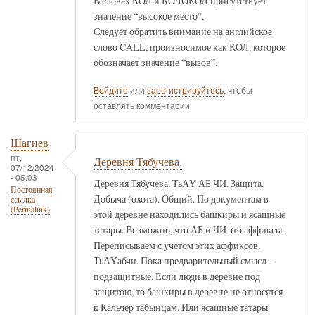
В словах КОЛ и КОЛОКОЛ присутствует
значение “высокое место”.
Следует обратить внимание на английское
слово CALL, произносимое как КОЛ, которое
обозначает значение “вызов”.
Войдите
или
зарегистрируйтесь
, чтобы
оставлять комментарии
Шагиев
пт,
Деревня Тябучева.
07/12/2024
- 05:03
Деревня Тябучева. ТьАҮ АБ ЧИ. Защита.
Постоянная
Добыча (охота). Общий. По документам в
ссылка
(Permalink)
этой деревне находились башкиры и ясашные
татары. Возможно, что АБ и ЧИ это аффиксы.
Переписываем с учётом этих аффиксов.
ТьАҮабчи. Пока предварительный смысл –
подзащитные. Если люди в деревне под
защитою, то башкиры в деревне не относятся
к Кальчер табынцам. Или ясашные татары