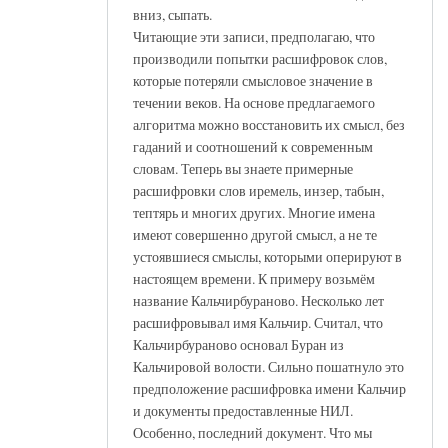
вниз, сыпать.
Читающие эти записи, предполагаю, что
производили попытки расшифровок слов,
которые потеряли смысловое значение в
течении веков. На основе предлагаемого
алгоритма можно восстановить их смысл, без
гаданий и соотношений к современным
словам. Теперь вы знаете примерные
расшифровки слов иремель, инзер, табын,
тептярь и многих других. Многие имена
имеют совершенно другой смысл, а не те
устоявшиеся смыслы, которыми оперируют в
настоящем времени. К примеру возьмём
название Кальчирбураново. Несколько лет
расшифровывал имя Кальчир. Считал, что
Кальчирбураново основал Буран из
Кальчировой волости. Сильно пошатнуло это
предположение расшифровка имени Кальчир
и документы предоставленные НИЛ.
Особенно, последний документ. Что мы