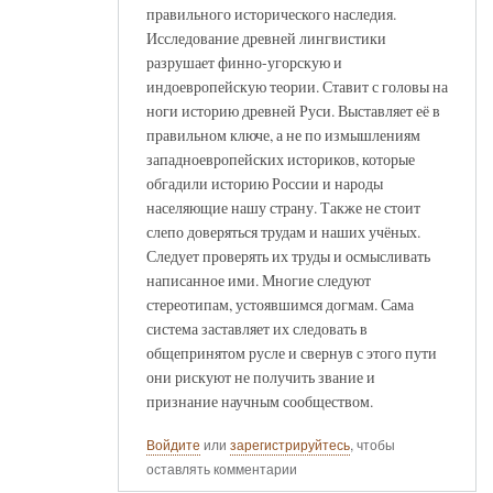
правильного исторического наследия.
Исследование древней лингвистики
разрушает финно-угорскую и
индоевропейскую теории. Ставит с головы на
ноги историю древней Руси. Выставляет её в
правильном ключе, а не по измышлениям
западноевропейских историков, которые
обгадили историю России и народы
населяющие нашу страну. Также не стоит
слепо доверяться трудам и наших учёных.
Следует проверять их труды и осмысливать
написанное ими. Многие следуют
стереотипам, устоявшимся догмам. Сама
система заставляет их следовать в
общепринятом русле и свернув с этого пути
они рискуют не получить звание и
признание научным сообществом.
Войдите
или
зарегистрируйтесь
, чтобы
оставлять комментарии