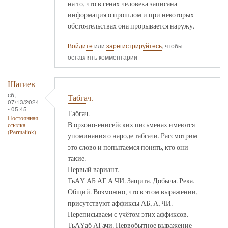
на то, что в генах человека записана
информация о прошлом и при некоторых
обстоятельствах она прорывается наружу.
Войдите
или
зарегистрируйтесь
, чтобы
оставлять комментарии
Шагиев
сб,
Табгач.
07/13/2024
- 05:45
Табгач.
Постоянная
В орхоно-енисейских письменах имеются
ссылка
(Permalink)
упоминания о народе табгачи. Рассмотрим
это слово и попытаемся понять, кто они
такие.
Первый вариант.
ТьАҮ АБ АГ А ЧИ. Защита. Добыча. Река.
Общий. Возможно, что в этом выражении,
присутствуют аффиксы АБ, А, ЧИ.
Переписываем с учётом этих аффиксов.
ТьАҮаб АГачи. Первобытное выражение