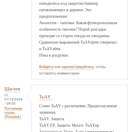
находились под защитою башкир
проживающих в деревне. Это
предположение.
Аналогия – тапочки. Какая функциональная
особенность тапочек? Порой разгадки
приходят со сторон откуда не ожидаешь.
Сравнение выражений ТьАҮерчи (тверичи)
и ТьАҮабчи.
Пока в раздумье.
Войдите
или
зарегистрируйтесь
, чтобы
оставлять комментарии
Шагиев
пт,
ТьАҮ.
07/12/2024
- 08:03
Слово ТьАҮ с различиями. Предполагаемые
Постоянная
значения.
ссылка
(Permalink)
ТьАҮ. Защита.
ТьАҮ ЕР. Защита. Много. ТьАҮер.
Защищённая. Тверь. Тавр (металлопрокат).