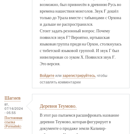
возможно, был привнесён в древнюю Русь во
времена нашествия монголов. Звук Ғ дошёл
только до Урала вместе с табынцами с Орхона
и дальше не распространился.
Стоит задать резонный вопрос. Почему
появился звук Ғ? Вероятно, иртышская
языковая группа придя на Орхон, столкнулась
с тибетской языковой группой. И звук Г был
нивелирован со зуком Х. Появился звук Ғ.
Это версия.
Войдите
или
зарегистрируйтесь
, чтобы
оставлять комментарии
Шагиев
вт,
Деревня Теумово.
07/16/2024
- 05:55
В этот раз пытаемся расшифровать название
Постоянная
деревни Теумово, которая фигурирует в
ссылка
(Permalink)
документе о продаже земли Кальчир-