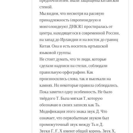
предпочтителен. Были защищены китайской
стеной.
Мы видим, что несмотря на расовую
принадлежность (европеоидную и
монголоидную) ДНК R1 простиралась от
центра, находящегося в современной России,
на запад до Ирландии и на восток до границ
Китая. Она и есть носитель иртышской
языковой группы.
Не стоит думать, что те люди, которые
сделали надписи на стелах, соблюдали
правильную орфографию. Как
произносились слова, так и высекали на
камнях. Но некоторые правила соблюдались.
Пока заметил одну особенность. Не было
твёрдого Т. Была мягкая Т, которую
обозначаю в своих записях как Ть.
Модификация этого знака звук Д. Что
означает, что первобытным звуком был
промежуточный звук между Ть и Д.
Звуки Г, Ғ, Х имеют общий корень. Звук Х,