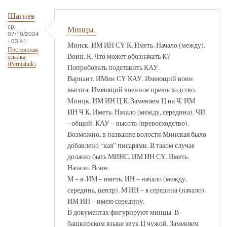
Шагиев
ср,
Минцы.
07/10/2024
- 03:41
Минск. ИМ ИН СҮ К. Иметь. Начало (между).
Постоянная
Воин. К. Что может обозначать К?
ссылка
(Permalink)
Попробовать подставить КАУ.
Вариант. ИМин СҮ КАУ. Имеющий воин
высота. Имеющий военное превосходство.
Минцк. ИМ ИН Ц К. Заменяем Ц на Ч. ИМ
ИН Ч К. Иметь. Начало (между, середина). ЧИ
- общий. КАУ – высота (превосходство).
Возможно, в название волости Минская было
добавлено “кая” писарями. В таком случае
должно быть МИНС. ИМ ИН СҮ. Иметь.
Начало. Воин.
М – я. ИМ – иметь. ИН – начало (между,
середина, центр). М ИН – я середина (начало).
ИМ ИН – имею середину.
В документах фигурируют минцы. В
башкирском языке звук Ц чужой. Заменяем