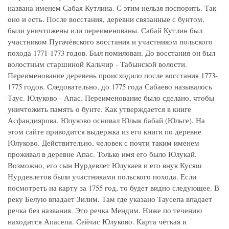
названа именем Сабая Кутлина. С этим нельзя поспорить. Так
оно и есть. После восстания, деревни связанные с бунтом,
были уничтожены или переименованы. Сабай Кутлин был
участником Пугачёвского восстания и участником польского
похода 1771-1773 годов. Был помилован. До восстания он был
волостным старшиной Кальчир - Табынской волости.
Переименование деревень происходило после восстания 1773-
1775 годов. Следовательно, до 1775 года Сабаево называлось
Таус. Юлуково - Апас. Переименование было сделано, чтобы
уничтожить память о бунте. Как утверждается в книге
Асфандиярова, Юлуково основал Юлык бабай (Юльге). На
этом сайте приводится выдержка из его книги по деревне
Юлуково. Действительно, человек с почти таким именем
проживал в деревне Апас. Только имя его было Юлукай.
Возможно, его сын Нурдевлет Юлукаев и его внук Кусяш
Нурдевлетов были участниками польского похода. Если
посмотреть на карту за 1755 год, то будет видно следующее. В
реку Белую впадает Зилим. Там где указано Таусепа впадает
речка без названия. Это речка Мендим. Ниже по течению
находится Апасепа. Сейчас Юлуково. Карта чёткая и