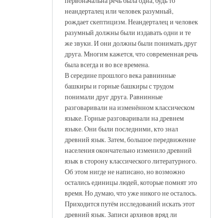
первоначальна речь была одна, будь то
неандерталец или человек разумный,
рождает скептицизм. Неандерталец и человек
разумный должны были издавать одни и те
же звуки. И они должны были понимать друг
друга. Многим кажется, что современная речь
была всегда и во все времена.
В середине прошлого века равнинные
башкиры и горные башкиры с трудом
понимали друг друга. Равнинные
разговаривали на изменённом классическом
языке. Горные разговаривали на древнем
языке. Они были последними, кто знал
древний язык. Затем, большое передвижение
населения окончательно изменило древний
язык в сторону классического литературного.
Об этом нигде не написано, но возможно
остались единицы людей, которые помнят это
время. Но думаю, что уже никого не осталось.
Приходится путём исследований искать этот
древний язык. Записи архивов вряд ли