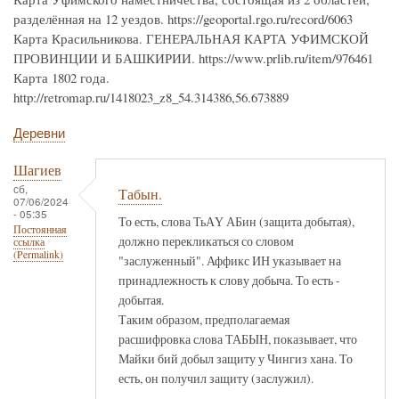
разделённая на 12 уездов. https://geoportal.rgo.ru/record/6063
Карта Красильникова. ГЕНЕРАЛЬНАЯ КАРТА УФИМСКОЙ
ПРОВИНЦИИ И БАШКИРИИ. https://www.prlib.ru/item/976461
Карта 1802 года.
http://retromap.ru/1418023_z8_54.314386,56.673889
Деревни
Шагиев
сб,
Табын.
07/06/2024
- 05:35
То есть, слова ТьАҮ АБин (защита добытая),
Постоянная
должно перекликаться со словом
ссылка
(Permalink)
"заслуженный". Аффикс ИН указывает на
принадлежность к слову добыча. То есть -
добытая.
Таким образом, предполагаемая
расшифровка слова ТАБЫН, показывает, что
Майки бий добыл защиту у Чингиз хана. То
есть, он получил защиту (заслужил).