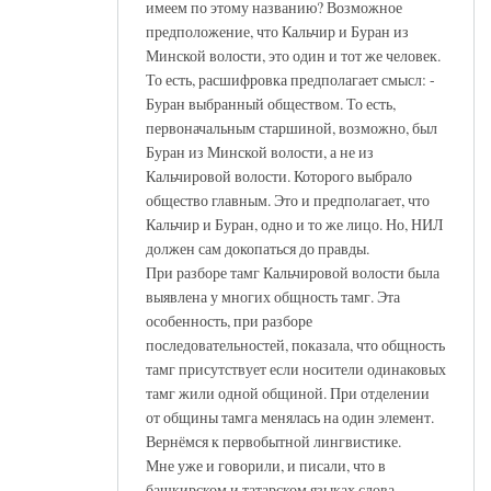
имеем по этому названию? Возможное
предположение, что Кальчир и Буран из
Минской волости, это один и тот же человек.
То есть, расшифровка предполагает смысл: -
Буран выбранный обществом. То есть,
первоначальным старшиной, возможно, был
Буран из Минской волости, а не из
Кальчировой волости. Которого выбрало
общество главным. Это и предполагает, что
Кальчир и Буран, одно и то же лицо. Но, НИЛ
должен сам докопаться до правды.
При разборе тамг Кальчировой волости была
выявлена у многих общность тамг. Эта
особенность, при разборе
последовательностей, показала, что общность
тамг присутствует если носители одинаковых
тамг жили одной общиной. При отделении
от общины тамга менялась на один элемент.
Вернёмся к первобытной лингвистике.
Мне уже и говорили, и писали, что в
башкирском и татарском языках слова