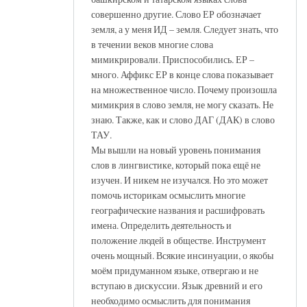
совершенно другие. Слово ЕР обозначает
земля, а у меня ИД – земля. Следует знать, что
в течении веков многие слова
мимикрировали. Приспособились. ЕР –
много. Аффикс ЕР в конце слова показывает
на множественное число. Почему произошла
мимикрия в слово земля, не могу сказать. Не
знаю. Также, как и слово ДАГ (ДАК) в слово
ТАУ.
Мы вышли на новый уровень понимания
слов в лингвистике, который пока ещё не
изучен. И никем не изучался. Но это может
помочь историкам осмыслить многие
географические названия и расшифровать
имена. Определить деятельность и
положение людей в обществе. Инструмент
очень мощный. Всякие инсинуации, о якобы
моём придуманном языке, отвергаю и не
вступаю в дискуссии. Язык древний и его
необходимо осмыслить для понимания