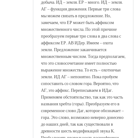
добыча. ИД – земля. ЕР – много. ИД – земля.
АГ – функция движения. Первые три слова
мы можем связать в предложение. Но,
замечаем, что ЕР может быть аффиксом
множественного числа. По этой причине
преобразуем первые три слова в два слова с
аффиксом ЕР. АВ ИДер. Имеем – охота
земли. Предложение заканчивается
множественным числом. Тогда предполагаем,
что это словосочетание имеет полностью
выражение множества. То есть – охотничьи
земли. ИД АГ – непонятно. Пока пробуем
сопоставить со словом гора. Вероятно, что
АГ, это аффикс. Переписываем в ИДаг.
Применяем обстоятельство, так как это часть
названия хребта (горы). Преобразуем его в
современное слово Даг, которое обозначает –
гора. Это слово, возможно неверно донесено
до наших дней, так как существовали в
древности шесть модификаций звука К.
Чтобы понять правильность расшифровки,