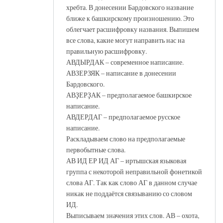
хребта. В донесении Бардовского название
ближе к башкирскому произношению. Это
облегчает расшифровку названия. Выпишем
все слова, какие могут направить нас на
правильную расшифровку.
АВДЫРДАК – современное написание.
АВЗЕРЗЯК – написание в донесении
Бардовского.
АВҘЕРҘАК – предполагаемое башкирское
написание.
АВДЕРДАГ – предполагаемое русское
написание.
Раскладываем слово на предполагаемые
первобытные слова.
АВ ИД ЕР ИД АГ – иртышская языковая
группа с некоторой неправильной фонетикой
слова АГ. Так как слово АГ в данном случае
никак не поддаётся связыванию со словом
ИД.
Выписываем значения этих слов. АВ – охота,