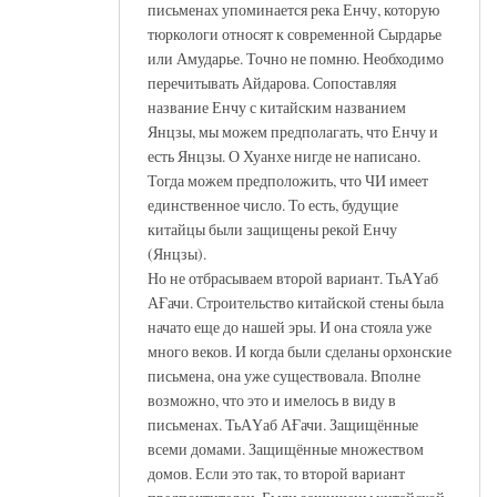
письменах упоминается река Енчу, которую
тюркологи относят к современной Сырдарье
или Амударье. Точно не помню. Необходимо
перечитывать Айдарова. Сопоставляя
название Енчу с китайским названием
Янцзы, мы можем предполагать, что Енчу и
есть Янцзы. О Хуанхе нигде не написано.
Тогда можем предположить, что ЧИ имеет
единственное число. То есть, будущие
китайцы были защищены рекой Енчу
(Янцзы).
Но не отбрасываем второй вариант. ТьАҮаб
АҒачи. Строительство китайской стены была
начато еще до нашей эры. И она стояла уже
много веков. И когда были сделаны орхонские
письмена, она уже существовала. Вполне
возможно, что это и имелось в виду в
письменах. ТьАҮаб АҒачи. Защищённые
всеми домами. Защищённые множеством
домов. Если это так, то второй вариант