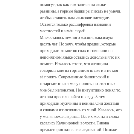
помогут, так как там записи на языке
равнины, а горные башкиры писать не умели,
чтобы оставить нам языковое наследие.
Остаётся только расшифровка названий
местностей и имён людей.
Мне осталось немного жизни, максимум
десять лет. Но хочу, чтобы предки, которые
приходили ко мне во снах и говорили на
непонятном языке остались довольны что их
помнят. Началось с того, что женщина
говорила мне на гортанном языке и я не мог
её понять. Современные башкирский и
татарские языки могу понять, но этот язык
мне был непонятен. Но интуитивно понял то,
что она просила найти правду. Затем
приходили мужчины и воины. Они жестами
и словами изъяснялись со мной. Казалось, что
у меня поехала крыша. Все их жесты и слова
касались Кальчировой волости. Такова
предыстория начала исследований. Похоже