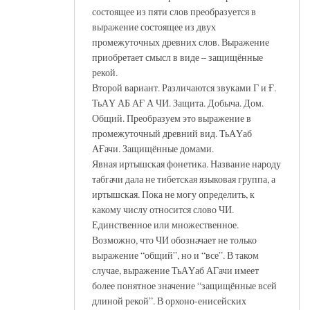
состоящее из пяти слов преобразуется в
выражение состоящее из двух
промежуточных древних слов. Выражение
приобретает смысл в виде – защищённые
рекой.
Второй вариант. Различаются звуками Г и Ғ.
ТьАҮ АБ АҒ А ЧИ. Защита. Добыча. Дом.
Общий. Преобразуем это выражение в
промежуточный древний вид. ТьАҮаб
АҒачи. Защищённые домами.
Явная иртышская фонетика. Название народу
табгачи дала не тибетская языковая группа, а
иртышская. Пока не могу определить, к
какому числу относится слово ЧИ.
Единственное или множественное.
Возможно, что ЧИ обозначает не только
выражение “общий”, но и “все”. В таком
случае, выражение ТьАҮаб АГачи имеет
более понятное значение “защищённые всей
длиной рекой”. В орхоно-енисейских