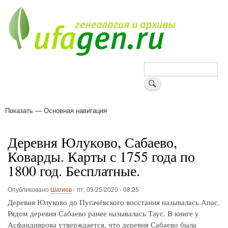
Перейти
к
основному
содержанию
Поиск
Показать — Основная навигация
Основная
навигация
Деревни
Форум
Поиск земляков
Татарские имена
Блоги
Войти
Поддержи Уфаген!
Деревня Юлуково, Сабаево,
Коварды. Карты с 1755 года по
1800 год. Бесплатные.
Опубликовано
Шагиев
-
пт, 09/25/2020 - 08:25
Деревня Юлуково до Пугачёвского восстания называлась Апас.
Рядом деревня Сабаево ранее называлась Таус. В книге у
Асфандиярова утверждается, что деревня Сабаево была