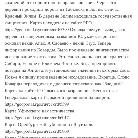
сомнений, что прочитано неправильно - нет. Через эти
деревни проходила дорога из Табынска в Зилим. Сейчас
Красный Зилим. В деревне Зилим находилась государственная
канцелярия. Карта находится на сайте РГО.
https://geoportal.rgo.ru/record/5399 Отсюда следует вывод, что
деревню с современным названием Юлуково, вероятно
основал некий Апас. А Сабаево - некий Таус. Теперь
информация по Коварды. Было произведено лингвистическое
исследование этого слова. Это слово очень распространено в
Сибири, Европе и Ближнем Востоке. Была предпринята
поездка на Алтай для установления значений некоторых слов.
Позже я опишу произведённое исследование. Вкратце. Слово
Коварды переводится с древнего тюркского как "бледный".
Карты на сайте РГО высокого разрешения. Бесплатные.
Генеральная карта Уфимской провинции Башкирии.
https://geoportal.rgo.ru/record/5399
Карта Уфимского наместничества.
https://geoportal.rgo.ru/record/6017
Карта Оренбургской губернии из 10 уездов.
https://geoportal.rgo.ru/record/5969
Карта Уфимского наместничества, состоящая из 2 областей,