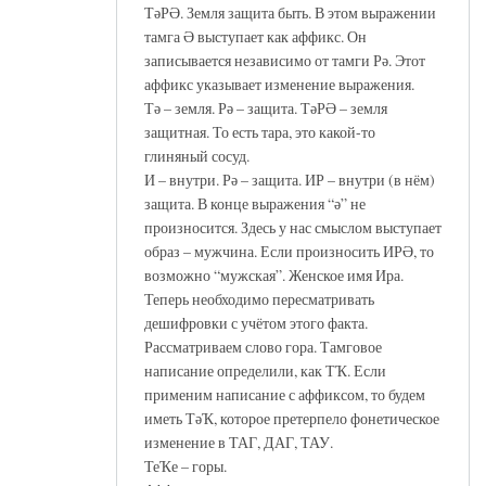
ТәРӘ. Земля защита быть. В этом выражении
тамга Ә выступает как аффикс. Он
записывается независимо от тамги Рә. Этот
аффикс указывает изменение выражения.
Тә – земля. Рә – защита. ТәРӘ – земля
защитная. То есть тара, это какой-то
глиняный сосуд.
И – внутри. Рә – защита. ИР – внутри (в нём)
защита. В конце выражения “ә” не
произносится. Здесь у нас смыслом выступает
образ – мужчина. Если произносить ИРӘ, то
возможно “мужская”. Женское имя Ира.
Теперь необходимо пересматривать
дешифровки с учётом этого факта.
Рассматриваем слово гора. Тамговое
написание определили, как ТҠ. Если
применим написание с аффиксом, то будем
иметь ТәҠ, которое претерпело фонетическое
изменение в ТАГ, ДАГ, ТАУ.
ТеҠе – горы.