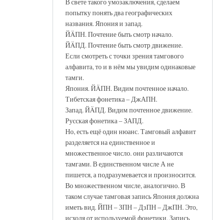
В свете такого умозаключения, сделаем
попытку понять два географических
названия. Япония и запад.
ЙÄПН. Почтение быть смотр начало.
ЙÄПД. Почтение быть смотр движение.
Если смотреть с точки зрения тамгового
алфавита, то и в нём мы увидим одинаковые
тамги.
Япония. ЙÄПН. Видим почтенное начало.
Тибетская фонетика – ДжАПН.
Запад. ЙÄПД. Видим почтенное движение.
Русская фонетика – ЗАПД.
Но, есть ещё один нюанс. Тамговый алфавит
разделяется на единственное и
множественное число. они различаются
тамгами. В единственном числе А не
пишется, а подразумевается и произносится.
Во множественном числе, аналогично. В
таком случае тамговая запись Япония должна
иметь вид. ЙПН – ЗПН – ДзПН – ДжПН. Это,
исходя от используемой фонетики. Запись