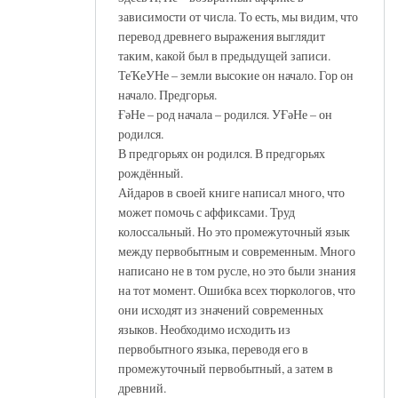
зависимости от числа. То есть, мы видим, что
перевод древнего выражения выглядит
таким, какой был в предыдущей записи.
ТеҠеУНе – земли высокие он начало. Гор он
начало. Предгорья.
ҒәНе – род начала – родился. УҒәНе – он
родился.
В предгорьях он родился. В предгорьях
рождённый.
Айдаров в своей книге написал много, что
может помочь с аффиксами. Труд
колоссальный. Но это промежуточный язык
между первобытным и современным. Много
написано не в том русле, но это были знания
на тот момент. Ошибка всех тюркологов, что
они исходят из значений современных
языков. Необходимо исходить из
первобытного языка, переводя его в
промежуточный первобытный, а затем в
древний.