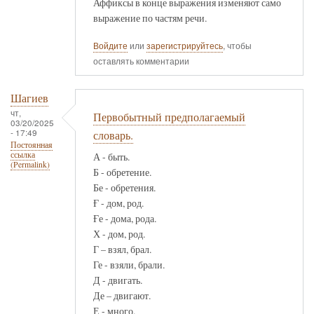
Аффиксы в конце выражения изменяют само
выражение по частям речи.
Войдите
или
зарегистрируйтесь
, чтобы
оставлять комментарии
Шагиев
чт,
Первобытный предполагаемый
03/20/2025
- 17:49
словарь.
Постоянная
ссылка
А - быть.
(Permalink)
Б - обретение.
Бе - обретения.
Ғ - дом, род.
Ғе - дома, рода.
Х - дом, род.
Г – взял, брал.
Ге - взяли, брали.
Д - двигать.
Де – двигают.
Е - много.