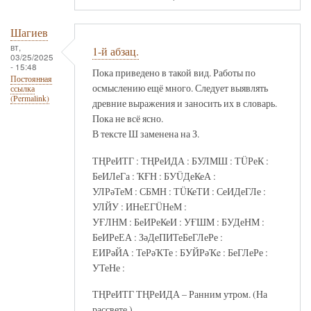
Шагиев
вт,
1-й абзац.
03/25/2025
- 15:48
Пока приведено в такой вид. Работы по
Постоянная
осмыслению ещё много. Следует выявлять
ссылка
(Permalink)
древние выражения и заносить их в словарь.
Пока не всё ясно.
В тексте Ш заменена на З.
ТҢРеИТГ : ТҢРеИДА : БУЛМШ : ТÜРеК :
БеИЛеГа : ҠҒН : БУÜДеКеА :
УЛРәТеМ : СБМН : ТÜКеТИ : СеИДеГЛе :
УЛЙУ : ИНеЕГÜНеМ :
УҒЛНМ : БеИРеКеИ : УҒШМ : БУДеНМ :
БеИРеЕА : ЗәДеПИТеБеГЛеРе :
ЕИРәЙА : ТеРәҠТе : БУЙРәҠe : БеГЛеРе :
УТеНе :
ТҢРеИТГ ТҢРеИДА – Ранним утром. (На
рассвете.)