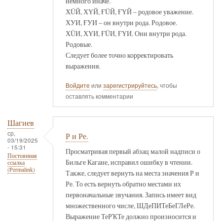
немного иначе.
ХÜЙ, ХҮЙ, ҒÜЙ, ҒҮЙ – родовое уважение.
ХУИ, ҒУИ – он внутри рода. Родовое.
ХÜИ, ХҮИ, ҒÜИ, ҒҮИ. Они внутри рода.
Родовые.
Следует более точно корректировать
выражения.
Войдите
или
зарегистрируйтесь
, чтобы
оставлять комментарии
Шагиев
ср,
Р и Ре.
03/19/2025
- 15:31
Просматривая первый абзац малой надписи о
Постоянная
Бильге Кагане, исправил ошибку в чтении.
ссылка
(Permalink)
Также, следует вернуть на места значения Р и
Ре. То есть вернуть обратно местами их
первоначальные звучания. Запись имеет вид
множественного числе, ШДеПИТеБеГЛеРе.
Выражение ТеРҠТе должно произносится и