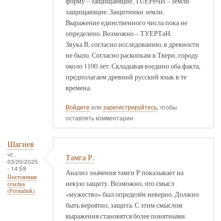
форму – защищающие. ТÜЕРеЧИ – земли
защищающие. Защитники земли.
Выражение единственного числа пока не
определено. Возможно – ТУЕРТәН.
Звука В, согласно исследованию, в древности
не было. Согласно раскопкам в Твери, городу
около 1100 лет. Складывая воедино оба факта,
предполагаем древний русский язык в те
времена.
Войдите
или
зарегистрируйтесь
, чтобы
оставлять комментарии
Шагиев
чт,
Тамга Р.
03/20/2025
- 14:59
Анализ значения тамги Р показывает на
Постоянная
некую защиту. Возможно, что смысл
ссылка
(Permalink)
«мужество» был определён неверно. Должно
быть вероятно, защита. С этим смыслом
выражения становятся более понятными.