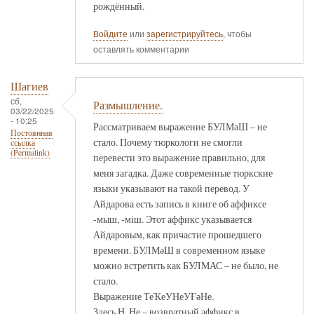
рождённый.
Войдите
или
зарегистрируйтесь
, чтобы
оставлять комментарии
Шагиев
сб,
Размышление.
03/22/2025
- 10:25
Рассматриваем выражение БУЛМәШ – не
Постоянная
стало. Почему тюркологи не смогли
ссылка
(Permalink)
перевести это выражение правильно, для
меня загадка. Даже современные тюркские
языки указывают на такой перевод. У
Айдарова есть запись в книге об аффиксе
-мыш, -мiш. Этот аффикс указывается
Айдаровым, как причастие прошедшего
времени. БУЛМәШ в современном языке
можно встретить как БУЛМАС – не было, не
стало.
Выражение ТеҠеУНеУҒәНе.
Здесь Н, Не – возвратный аффикс в