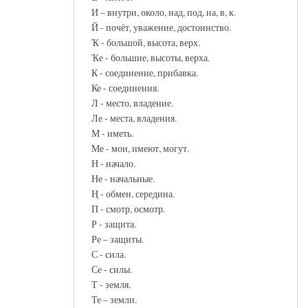
И – внутри, около, над, под, на, в, к.
Й - почёт, уважение, достоинство.
Ҡ - большой, высота, верх.
Ҡе - большие, высоты, верха.
К - соединение, прибавка.
Ке - соединения.
Л - место, владение.
Ле - места, владения.
М - иметь.
Ме - мои, имеют, могут.
Н - начало.
Не - начальные.
Ң - обмен, середина.
П - смотр, осмотр.
Р - защита.
Ре – защиты.
С - сила.
Се - силы.
Т - земля.
Те – земли.