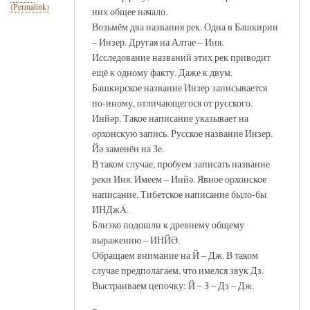
(Permalink)
них общее начало.
Возьмём два названия рек. Одна в Башкирии
– Инзер. Другая на Алтае – Иня.
Исследование названий этих рек приводит
ещё к одному факту. Даже к двум.
Башкирское название Инзер записывается
по-иному, отличающегося от русского.
Инйәр. Такое написание указывает на
орхонскую запись. Русское название Инзер.
Йә заменён на Зе.
В таком случае, пробуем записать название
реки Иня. Имеем – Инйә. Явное орхонское
написание. Тибетское написание было-бы
ИНДжÄ.
Близко подошли к древнему общему
выражению – ИНЙӘ.
Обращаем внимание на Й – Дж. В таком
случае предполагаем, что имелся звук Дз.
Выстраиваем цепочку: Й – З – Дз – Дж.