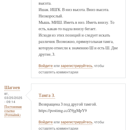
высота.
Ишак. ИШҠ. В низ высота. Вниз высота.
Низкорослый.
Мышь. МИШ. Иметь в низ. Иметь внизу. То
есть, какая-то падла внизу бегает.
Исходя из этих позиций и следует искать
различия. Возможно, прямоугольная тамга,
которую отнесли к значению Ш и есть Ш. Две
другие, З.
Войдите
или
зарегистрируйтесь
, чтобы
оставлять комментарии
Шагиев
вт,
Тамга З.
03/25/2025
- 09:14
Возвращена З под другой тамгой.
Постоянная
https://postimg.cc/Z9jgMpY9
ссылка
(Permalink)
Войдите
или
зарегистрируйтесь
, чтобы
оставлять комментарии