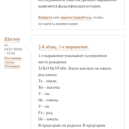
выявляется фальсификация истории.
Войдите
или
зарегистрируйтесь
, чтобы
оставлять комментарии
Шагиев
пт,
2-й абзац. 1-е выражение.
03/21/2025
- 19:20
1-е выражение показывает на вероятное
Постоянная
место рождения.
ссылка
(Permalink)
ТеҠеУНеУҒәНе. Земли высокие он начала
род начала.
Те – земли.
Ҡе – высоты.
У – он.
Не – начала.
У – он.
Ғә – род.
Не – начала.
В предгорьях он родился. В предгорьях