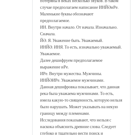
потеряны в веках несколько звуков. В таком
случае предполагаем написание ИНЙӘиРе.
Маленькие буквы обозначают
предполагаемое.
ИН. Внутри начало. От начала. Изначально.
Сначала.
ЙӘ. Я. Уважение быть. Уважаемый.
ИНЙӘ. ИНЯ. То есть, изначально уважаемый.
Уважаемое.
Далее дешифруем предполагаемое
выражение иРе.
ИРе. Внутри мужества. Мужчины.
ИНЙӘИРе. Уважаемое мужчинами.
Данная дешифровка показывает, что данная
река была уважаема мужчинами. То есть,
имела какую-то священность, которую нельзя
было нарушать. Может указывать на некую
границу между племенами.
Исследования показывают, что нельзя с
наскока объяснить древние слова. Следует
глубоко и тщательно вести поиск и