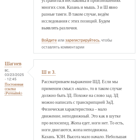
устраниться нестыковка в произношениях
многих слов. Казань и мышь. З и Ш явно
разные тамги. В таком случае, ведём
исследования с этих позиций. Будем
выявлять различия.
Войдите
или
зарегистрируйтесь
, чтобы
оставлять комментарии
Шагиев
вс,
Ш и З.
03/23/2025
- 12:45
Рассматриваем выражение ШД. Если мы
Постоянная
применим смысл «мало», то в таком случае
ссылка
(Permalink)
должно быть ЗД. Похоже на слово зад. ЗД
можно написать с транскрипцией ЗәД.
Физическая характеристика – мало
движение, неподвижный. Это как в шутке
про велосипед. Жопа едет, ноги нет. То есть,
ноги двигаются, жопа неподвижна.
Казань. ҠЗН. Высота мало начало. Небольшая