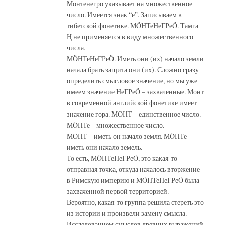
Монтенегро указывает на множественное
число. Имеется знак “е”. Записываем в
тибетской фонетике. МÖНТеНеГРеÖ. Тамга
Ң не применяется в виду множественного
числа.
МÖНТеНеГРеÖ. Иметь они (их) начало земли
начала брать защита они (их). Сложно сразу
определить смысловое значение, но мы уже
имеем значение НеГРеÖ – захваченные. Монт
в современной английской фонетике имеет
значение гора. МОНТ – единственное число.
МÖНТе – множественное число.
МОНТ – иметь он начало земля. МÖНТе –
иметь они начало земель.
То есть, МÖНТеНеГРеÖ, это какая-то
отправная точка, откуда началось вторжение
в Римскую империю и МÖНТеНеГРеÖ была
захваченной первой территорией.
Вероятно, какая-то группа решила стереть это
из истории и произвели замену смысла.
Исследованием смыслов древних выражений