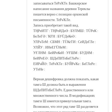
записываться ТеРәҠТе. Башкирское
написание названия деревни Тереклы
пишется верно с позиции орхонской
письменности. ТеРәҠЛе.
Запись приобретает такой вид.
ТҢРеИТГ : ТҢРеИДеӘ : БУЛМШ : ТÜРеК :
БеЛеГӘ : ҠҒН : БУÜДеКеӘ :
УЛРәТеМ : СБМН : ТÜКеТИ : СеИДеГЛе :
УЛЙУ : ИНеЕГÜНеМ :
УҒЛНМ : БеИРеКеИ : УҒШМ : БУДНМ :
БеИРеЕӘ : ШДеПИТеБеГЛеРе :
ЕИРәЙӘ : ТеРәҠТе : БУЙРәҠe : БеГЛеРе :
УТеНе :
Верная дешифровка должна показать, какая
тамга Ш должна быть в выражении
ШДеПИТеБеГЛеРе. Единственного или
множественного числа. В модификациях
тамги Ш имеется прямоугольная тамга.
Возможно, что этот ряд тамг Ш разделяется
на единственное и множественное числа.