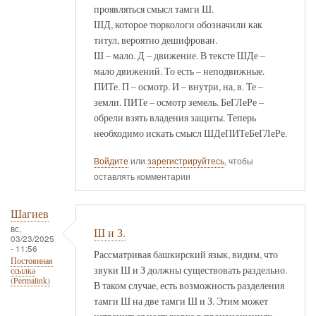
проявляться смысл тамги Ш.
ШД, которое тюркологи обозначили как
титул, вероятно дешифрован.
Ш – мало. Д – движение. В тексте ШДе –
мало движений. То есть – неподвижные.
ПИТе. П – осмотр. И – внутри, на, в. Те –
земли. ПИТе – осмотр земель. БеГЛеРе –
обрели взять владения защиты. Теперь
необходимо искать смысл ШДеПИТеБеГЛеРе.
Войдите
или
зарегистрируйтесь
, чтобы
оставлять комментарии
Шагиев
вс,
Ш и З.
03/23/2025
- 11:56
Рассматривая башкирский язык, видим, что
Постоянная
звуки Ш и З должны существовать раздельно.
ссылка
(Permalink)
В таком случае, есть возможность разделения
тамги Ш на две тамги Ш и З. Этим может