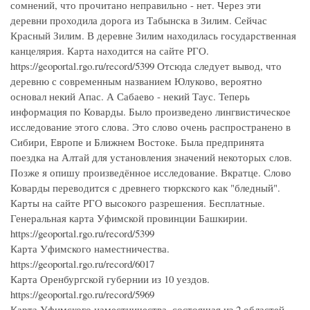
сомнений, что прочитано неправильно - нет. Через эти
деревни проходила дорога из Табынска в Зилим. Сейчас
Красный Зилим. В деревне Зилим находилась государственная
канцелярия. Карта находится на сайте РГО.
https://geoportal.rgo.ru/record/5399 Отсюда следует вывод, что
деревню с современным названием Юлуково, вероятно
основал некий Апас. А Сабаево - некий Таус. Теперь
информация по Коварды. Было произведено лингвистическое
исследование этого слова. Это слово очень распространено в
Сибири, Европе и Ближнем Востоке. Была предпринята
поездка на Алтай для установления значений некоторых слов.
Позже я опишу произведённое исследование. Вкратце. Слово
Коварды переводится с древнего тюркского как "бледный".
Карты на сайте РГО высокого разрешения. Бесплатные.
Генеральная карта Уфимской провинции Башкирии.
https://geoportal.rgo.ru/record/5399
Карта Уфимского наместничества.
https://geoportal.rgo.ru/record/6017
Карта Оренбургской губернии из 10 уездов.
https://geoportal.rgo.ru/record/5969
Карта Уфимского наместничества, состоящая из 2 областей,