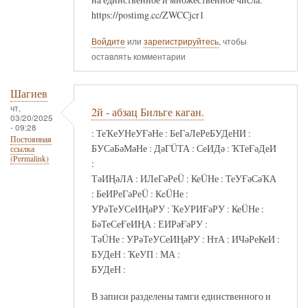
https://postimg.cc/ZWCCjcr1
Войдите
или
зарегистрируйтесь
, чтобы
оставлять комментарии
Шагиев
чт,
2й - абзац Бильге каган.
03/20/2025
- 09:28
: ТеҠеУНеУҒәНе : БеГәЛеРеБУДеНИ :
Постоянная
БУСәБәМәНе : ДәГÜТА : СеИДә : ҠТеҒәДеИ
ссылка
(Permalink)
:
ТәИҢәЛА : ИЛеГәРеÜ : КеÜНе : ТеУҒәСәҠА
: БеИРеГәРеÜ : КeÜНе :
УРәТеУСеИҢәРУ : ҠеУРИҒәРУ : КеÜНе :
БәТеСеҒеИҢА : ЕИРәҒәРУ :
ТәÜНе : УРәТеУСеИҢәРУ : НтА : ИЧәРеКеИ :
БУДеН : ҠеУП : МА :
БУДеН :
В записи разделены тамги единственного и