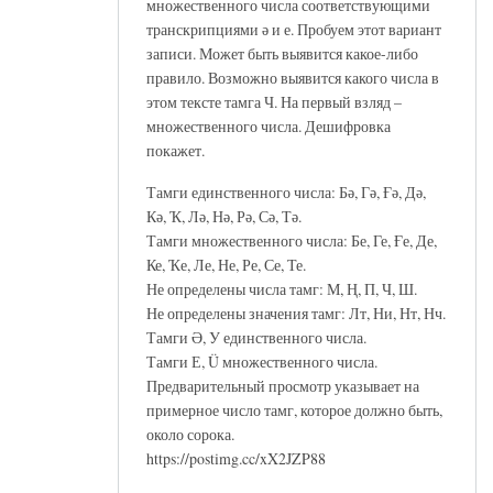
множественного числа соответствующими
транскрипциями ә и е. Пробуем этот вариант
записи. Может быть выявится какое-либо
правило. Возможно выявится какого числа в
этом тексте тамга Ч. На первый взляд –
множественного числа. Дешифровка
покажет.
Тамги единственного числа: Бә, Гә, Ғә, Дә,
Кә, Ҡ, Лә, Нә, Рә, Сә, Тә.
Тамги множественного числа: Бе, Ге, Ғе, Де,
Ке, Ҡе, Ле, Не, Ре, Се, Те.
Не определены числа тамг: М, Ң, П, Ч, Ш.
Не определены значения тамг: Лт, Ни, Нт, Нч.
Тамги Ә, У единственного числа.
Тамги Е, Ü множественного числа.
Предварительный просмотр указывает на
примерное число тамг, которое должно быть,
около сорока.
https://postimg.cc/xX2JZP88