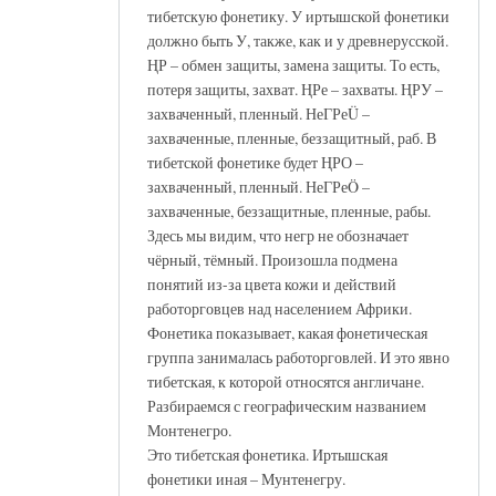
тибетскую фонетику. У иртышской фонетики
должно быть У, также, как и у древнерусской.
ҢР – обмен защиты, замена защиты. То есть,
потеря защиты, захват. ҢРе – захваты. ҢРУ –
захваченный, пленный. НеГРеÜ –
захваченные, пленные, беззащитный, раб. В
тибетской фонетике будет ҢРО –
захваченный, пленный. НеГРеÖ –
захваченные, беззащитные, пленные, рабы.
Здесь мы видим, что негр не обозначает
чёрный, тёмный. Произошла подмена
понятий из-за цвета кожи и действий
работорговцев над населением Африки.
Фонетика показывает, какая фонетическая
группа занималась работорговлей. И это явно
тибетская, к которой относятся англичане.
Разбираемся с географическим названием
Монтенегро.
Это тибетская фонетика. Иртышская
фонетики иная – Мунтенегру.