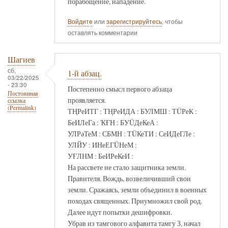
порабощение, нападение.
Войдите
или
зарегистрируйтесь
, чтобы
оставлять комментарии
Шагиев
сб,
1-й абзац.
03/22/2025
- 23:30
Постепенно смысл первого абзаца
Постоянная
проявляется.
ссылка
(Permalink)
ТҢРеИТГ : ТҢРеИДА : БУЛМШ : ТÜРеК :
БеИЛеГа : ҠҒН : БУÜДеКеА :
УЛРәТеМ : СБМН : ТÜКеТИ : СеИДеГЛе :
УЛЙУ : ИНеЕГÜНеМ :
УҒЛНМ : БеИРеКеИ :
На рассвете не стало защитника земли.
Правителя. Вождь, возвеличивший свои
земли. Сражаясь, земли объединил в военных
походах священных. Приумножил свой род.
Далее идут попытки дешифровки.
Убрав из тамгового алфавита тамгу З, начал