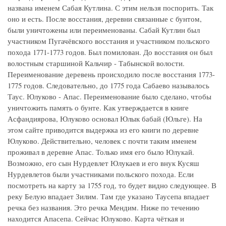
названа именем Сабая Кутлина. С этим нельзя поспорить. Так
оно и есть. После восстания, деревни связанные с бунтом,
были уничтожены или переименованы. Сабай Кутлин был
участником Пугачёвского восстания и участником польского
похода 1771-1773 годов. Был помилован. До восстания он был
волостным старшиной Кальчир - Табынской волости.
Переименование деревень происходило после восстания 1773-
1775 годов. Следовательно, до 1775 года Сабаево называлось
Таус. Юлуково - Апас. Переименование было сделано, чтобы
уничтожить память о бунте. Как утверждается в книге
Асфандиярова, Юлуково основал Юлык бабай (Юльге). На
этом сайте приводится выдержка из его книги по деревне
Юлуково. Действительно, человек с почти таким именем
проживал в деревне Апас. Только имя его было Юлукай.
Возможно, его сын Нурдевлет Юлукаев и его внук Кусяш
Нурдевлетов были участниками польского похода. Если
посмотреть на карту за 1755 год, то будет видно следующее. В
реку Белую впадает Зилим. Там где указано Таусепа впадает
речка без названия. Это речка Мендим. Ниже по течению
находится Апасепа. Сейчас Юлуково. Карта чёткая и