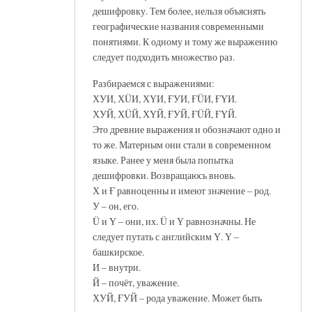
дешифровку. Тем более, нельзя объяснять
географические названия современными
понятиями. К одному и тому же выражению
следует подходить множество раз.
Разбираемся с выражениями:
ХУИ, ХÜИ, ХҮИ, ҒУИ, ҒÜИ, ҒҮИ.
ХУЙ, ХÜЙ, ХҮЙ, ҒУЙ, ҒÜЙ, ҒҮЙ.
Это древние выражения и обозначают одно и
то же. Матерным они стали в современном
языке. Ранее у меня была попытка
дешифровки. Возвращаюсь вновь.
Х и Ғ равноценны и имеют значение – род.
У – он, его.
Ü и Ү – они, их. Ü и Ү равнозначны. Не
следует путать с английским Ү. Ү –
башкирское.
И – внутри.
Й – почёт, уважение.
ХУЙ, ҒУЙ – рода уважение. Может быть