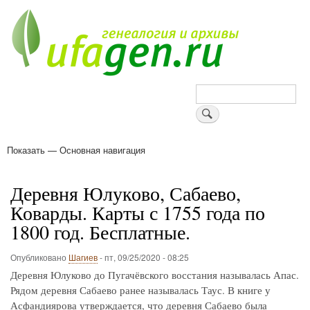
Перейти
к
основному
содержанию
Поиск
Показать — Основная навигация
Основная
навигация
Деревни
Форум
Поиск земляков
Татарские имена
Блоги
Войти
Поддержи Уфаген!
Деревня Юлуково, Сабаево,
Коварды. Карты с 1755 года по
1800 год. Бесплатные.
Опубликовано
Шагиев
-
пт, 09/25/2020 - 08:25
Деревня Юлуково до Пугачёвского восстания называлась Апас.
Рядом деревня Сабаево ранее называлась Таус. В книге у
Асфандиярова утверждается, что деревня Сабаево была