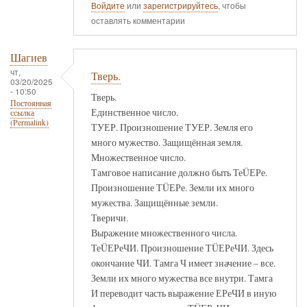
Войдите
или
зарегистрируйтесь
, чтобы
оставлять комментарии
Шагиев
чт,
Тверь.
03/20/2025
- 10:50
Тверь.
Постоянная
Единственное число.
ссылка
(Permalink)
ТУЕР. Произношение ТУЕР. Земля его
много мужество. Защищённая земля.
Множественное число.
Тамговое написание должно быть ТеÜЕРе.
Произношение ТÜЕРе. Земли их много
мужества. Защищённые земли.
Тверичи.
Выражение множественного числа.
ТеÜЕРеЧИ. Произношение ТÜЕРеЧИ. Здесь
окончание ЧИ. Тамга Ч имеет значение – все.
Земли их много мужества все внутри. Тамга
И переводит часть выражение ЕРеЧИ в иную