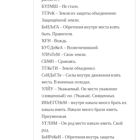
БУЛМШ – Не стало.
ТÜРеК – Земля их защиты объединение.
Защищённой земли.
БеИЛеГА – Обретения внутри места взять
быть. Правителя.
ҠҒН - Вождь.
БУÜДеКеА – Возвеличивший.
УЛРәТеМ – Свои земли.
СБМН – Сражаясь.
ТÜКеТИ – Земли объединил.
СеИДеГЛе – Силы внутри движения взять
места. В военных походах.
УЛЙУ – Уважаемый. Он место уважение
(священный) он. (Уважая). Священных.
ИНеЕГÜНеМ – внутри начала много брать их
начала иметь. Начали много брали иметь.
Приумножая.
УҒЛНМ – Он род место начало иметь. Свой
род.
БеИРеКеИ – Обретения внутрь защиты