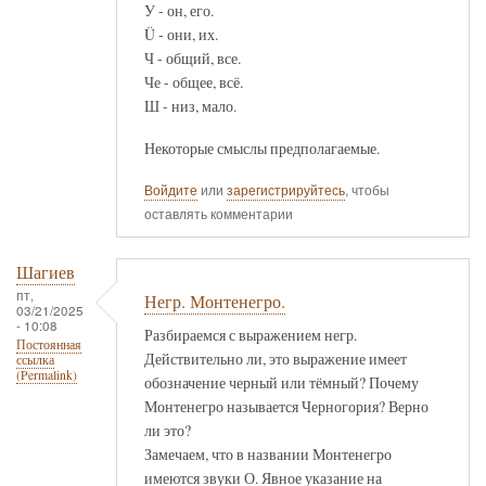
У - он, его.
Ü - они, их.
Ч - общий, все.
Че - общее, всё.
Ш - низ, мало.
Некоторые смыслы предполагаемые.
Войдите
или
зарегистрируйтесь
, чтобы
оставлять комментарии
Шагиев
пт,
Негр. Монтенегро.
03/21/2025
- 10:08
Разбираемся с выражением негр.
Постоянная
Действительно ли, это выражение имеет
ссылка
(Permalink)
обозначение черный или тёмный? Почему
Монтенегро называется Черногория? Верно
ли это?
Замечаем, что в названии Монтенегро
имеются звуки О. Явное указание на