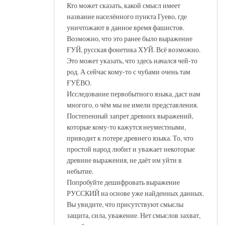
Кто может сказать, какой смысл имеет
название населённого пункта Гуево, где
уничтожают в данное время фашистов.
Возможно, что это ранее было выражение
ҒУЙ, русская фонетика ХУЙ. Всё возможно.
Это может указать, что здесь начался чей-то
род. А сейчас кому-то с чубами очень там
ҒУЁВО.
Исследование первобытного языка, даст нам
многого, о чём мы не имели представления.
Постепенный запрет древних выражений,
которые кому-то кажутся неуместными,
приводит к потере древнего языка. То, что
простой народ любит и уважает некоторые
древние выражения, не даёт им уйти в
небытие.
Попробуйте дешифровать выражение
РУССКИЙ на основе уже найденных данных.
Вы увидите, что присутствуют смыслы
защита, сила, уважение. Нет смыслов захват,