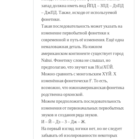
запад должна иметь вид ЙПД – ЗПД – ДзПД
– ДжПД. Также, исходя от используемой
фонетики.
Такая последовательность может указать на
изменение первобытной фонетики к
современной и путь её изменения. Ещё одна
немаловажная деталь. На южном
американском континенте существует город
Nahui. Фонетику слова не слышал, но
предполагаю, что звучит как Н(а)ХÜЙ.
Можно сравнить с монгольским ХҮЙ. Х
изменённая фонетически Ғ. То есть,
возможно, что южноамериканская фонетика
родственна орхонской.
Можем предположить последовательность
изменения от первоначальных первобытных
звуков и создания ряда звуков.
И – Й – Дз – З – Дж – Ж.
На первый взгляд логики нет, но не следует
забывать об изолированности некоторых