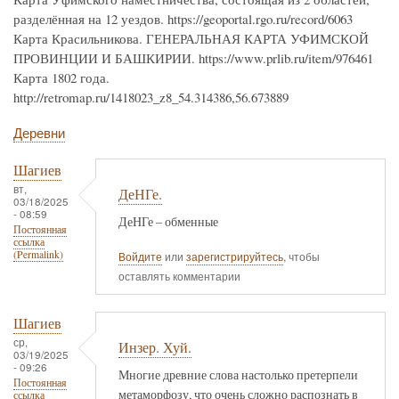
разделённая на 12 уездов. https://geoportal.rgo.ru/record/6063
Карта Красильникова. ГЕНЕРАЛЬНАЯ КАРТА УФИМСКОЙ
ПРОВИНЦИИ И БАШКИРИИ. https://www.prlib.ru/item/976461
Карта 1802 года.
http://retromap.ru/1418023_z8_54.314386,56.673889
Деревни
Шагиев
вт,
ДеНГе.
03/18/2025
- 08:59
ДеНГе – обменные
Постоянная
ссылка
(Permalink)
Войдите
или
зарегистрируйтесь
, чтобы
оставлять комментарии
Шагиев
ср,
Инзер. Хуй.
03/19/2025
- 09:26
Многие древние слова настолько претерпели
Постоянная
метаморфозу, что очень сложно распознать в
ссылка