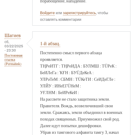
порабощение, нападение.
Войдите
или
зарегистрируйтесь
, чтобы
оставлять комментарии
Шагиев
сб,
1-й абзац.
03/22/2025
- 23:30
Постепенно смысл первого абзаца
Постоянная
проявляется.
ссылка
(Permalink)
ТҢРеИТГ : ТҢРеИДА : БУЛМШ : ТÜРеК :
БеИЛеГа : ҠҒН : БУÜДеКеА :
УЛРәТеМ : СБМН : ТÜКеТИ : СеИДеГЛе :
УЛЙУ : ИНеЕГÜНеМ :
УҒЛНМ : БеИРеКеИ :
На рассвете не стало защитника земли.
Правителя. Вождь, возвеличивший свои
земли. Сражаясь, земли объединил в военных
походах священных. Приумножил свой род.
Далее идут попытки дешифровки.
Убрав из тамгового алфавита тамгу З, начал