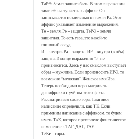
ТәРӘ. Земля защита быть. В этом выражении
тамга Ә выступает как аффикс. Он
записывается независимо от тамги Рә. Этот
аффикс указывает изменение выражения.
Тә – земля. Рә – защита. ТәРӘ – земля
защитная. То есть тара, это какой-то
глиняный сосуд.
И – внутри. Рә – защита. ИР – внутри (в нём)
защита. В конце выражения “ә” не
произносится. Здесь у нас смыслом выступает
образ – мужчина. Если произносить ИРӘ, то
возможно “мужская”. Женское имя Ира.
Теперь необходимо пересматривать
дешифровки с учётом этого факта.
Рассматриваем слово гора. Тамговое
написание определили, как ТҠ. Если
применим написание с аффиксом, то будем
иметь ТәҠ, которое претерпело фонетическое
изменение в ТАГ, ДАГ, ТАУ.
ТеҠе – горы.