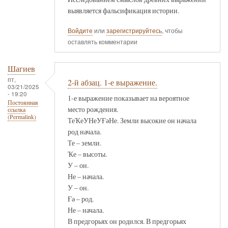
выявляется фальсификация истории.
Войдите
или
зарегистрируйтесь
, чтобы
оставлять комментарии
Шагиев
пт,
2-й абзац. 1-е выражение.
03/21/2025
- 19:20
1-е выражение показывает на вероятное
Постоянная
место рождения.
ссылка
(Permalink)
ТеҠеУНеУҒәНе. Земли высокие он начала
род начала.
Те – земли.
Ҡе – высоты.
У – он.
Не – начала.
У – он.
Ғә – род.
Не – начала.
В предгорьях он родился. В предгорьях