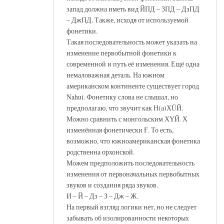
запад должна иметь вид ЙПД – ЗПД – ДзПД
– ДжПД. Также, исходя от используемой
фонетики.
Такая последовательность может указать на
изменение первобытной фонетики к
современной и путь её изменения. Ещё одна
немаловажная деталь. На южном
американском континенте существует город
Nahui. Фонетику слова не слышал, но
предполагаю, что звучит как Н(а)ХÜЙ.
Можно сравнить с монгольским ХҮЙ. Х
изменённая фонетически Ғ. То есть,
возможно, что южноамериканская фонетика
родственна орхонской.
Можем предположить последовательность
изменения от первоначальных первобытных
звуков и создания ряда звуков.
И – Й – Дз – З – Дж – Ж.
На первый взгляд логики нет, но не следует
забывать об изолированности некоторых