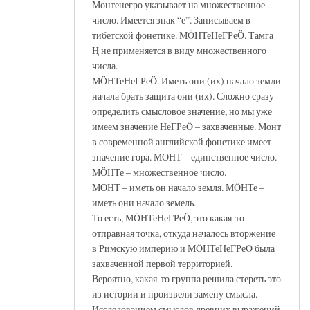
Монтенегро указывает на множественное
число. Имеется знак “е”. Записываем в
тибетской фонетике. МÖНТеНеГРеÖ. Тамга
Ң не применяется в виду множественного
числа.
МÖНТеНеГРеÖ. Иметь они (их) начало земли
начала брать защита они (их). Сложно сразу
определить смысловое значение, но мы уже
имеем значение НеГРеÖ – захваченные. Монт
в современной английской фонетике имеет
значение гора. МОНТ – единственное число.
МÖНТе – множественное число.
МОНТ – иметь он начало земля. МÖНТе –
иметь они начало земель.
То есть, МÖНТеНеГРеÖ, это какая-то
отправная точка, откуда началось вторжение
в Римскую империю и МÖНТеНеГРеÖ была
захваченной первой территорией.
Вероятно, какая-то группа решила стереть это
из истории и произвели замену смысла.
Исследованием смыслов древних выражений