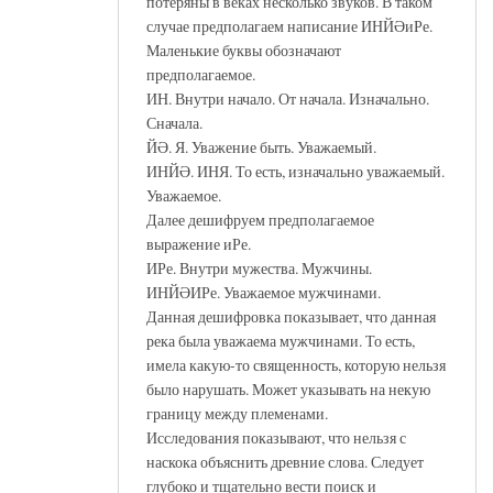
потеряны в веках несколько звуков. В таком
случае предполагаем написание ИНЙӘиРе.
Маленькие буквы обозначают
предполагаемое.
ИН. Внутри начало. От начала. Изначально.
Сначала.
ЙӘ. Я. Уважение быть. Уважаемый.
ИНЙӘ. ИНЯ. То есть, изначально уважаемый.
Уважаемое.
Далее дешифруем предполагаемое
выражение иРе.
ИРе. Внутри мужества. Мужчины.
ИНЙӘИРе. Уважаемое мужчинами.
Данная дешифровка показывает, что данная
река была уважаема мужчинами. То есть,
имела какую-то священность, которую нельзя
было нарушать. Может указывать на некую
границу между племенами.
Исследования показывают, что нельзя с
наскока объяснить древние слова. Следует
глубоко и тщательно вести поиск и