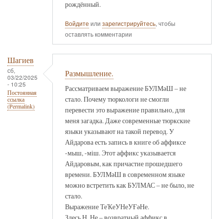
рождённый.
Войдите
или
зарегистрируйтесь
, чтобы
оставлять комментарии
Шагиев
сб,
Размышление.
03/22/2025
- 10:25
Рассматриваем выражение БУЛМәШ – не
Постоянная
стало. Почему тюркологи не смогли
ссылка
(Permalink)
перевести это выражение правильно, для
меня загадка. Даже современные тюркские
языки указывают на такой перевод. У
Айдарова есть запись в книге об аффиксе
-мыш, -мiш. Этот аффикс указывается
Айдаровым, как причастие прошедшего
времени. БУЛМәШ в современном языке
можно встретить как БУЛМАС – не было, не
стало.
Выражение ТеҠеУНеУҒәНе.
Здесь Н, Не – возвратный аффикс в