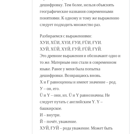
дешифровку. Тем более, нельзя объяснять
географические названия современными
понятиями. К одному и тому же выражению
следует подходить множество раз.
Разбираемся с выражениями:
ХУИ, ХÜИ, ХҮИ, ҒУИ, ҒÜИ, ҒҮИ.
ХУЙ, ХÜЙ, ХҮЙ, ҒУЙ, ҒÜЙ, ҒҮЙ.
Это древние выражения и обозначают одно и
то же. Матерным они стали в современном
языке. Ранее у меня была попытка
дешифровки. Возвращаюсь вновь.
Х и Ғ равноценны и имеют значение – род.
У – он, его.
Ü и Ү – они, их. Ü и Ү равнозначны. Не
следует путать с английским Ү. Ү –
башкирское.
И – внутри.
Й – почёт, уважение.
ХУЙ, ҒУЙ – рода уважение. Может быть