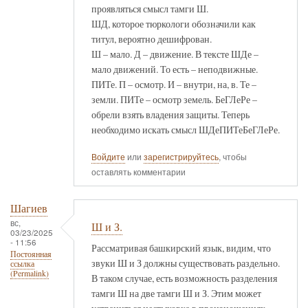
проявляться смысл тамги Ш.
ШД, которое тюркологи обозначили как
титул, вероятно дешифрован.
Ш – мало. Д – движение. В тексте ШДе –
мало движений. То есть – неподвижные.
ПИТе. П – осмотр. И – внутри, на, в. Те –
земли. ПИТе – осмотр земель. БеГЛеРе –
обрели взять владения защиты. Теперь
необходимо искать смысл ШДеПИТеБеГЛеРе.
Войдите
или
зарегистрируйтесь
, чтобы
оставлять комментарии
Шагиев
вс,
Ш и З.
03/23/2025
- 11:56
Рассматривая башкирский язык, видим, что
Постоянная
звуки Ш и З должны существовать раздельно.
ссылка
(Permalink)
В таком случае, есть возможность разделения
тамги Ш на две тамги Ш и З. Этим может