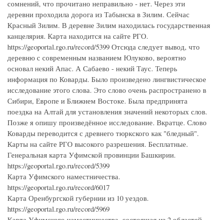
сомнений, что прочитано неправильно - нет. Через эти
деревни проходила дорога из Табынска в Зилим. Сейчас
Красный Зилим. В деревне Зилим находилась государственная
канцелярия. Карта находится на сайте РГО.
https://geoportal.rgo.ru/record/5399 Отсюда следует вывод, что
деревню с современным названием Юлуково, вероятно
основал некий Апас. А Сабаево - некий Таус. Теперь
информация по Коварды. Было произведено лингвистическое
исследование этого слова. Это слово очень распространено в
Сибири, Европе и Ближнем Востоке. Была предпринята
поездка на Алтай для установления значений некоторых слов.
Позже я опишу произведённое исследование. Вкратце. Слово
Коварды переводится с древнего тюркского как "бледный".
Карты на сайте РГО высокого разрешения. Бесплатные.
Генеральная карта Уфимской провинции Башкирии.
https://geoportal.rgo.ru/record/5399
Карта Уфимского наместничества.
https://geoportal.rgo.ru/record/6017
Карта Оренбургской губернии из 10 уездов.
https://geoportal.rgo.ru/record/5969
Карта Уфимского наместничества, состоящая из 2 областей,