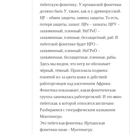
тибетскую фонетику. У иртышской фонетики
должно быть У, также, как и у древнерусской.
ҢР – обмен защиты, замена защиты. То есть,
потеря защиты, захват. ҢРе – захваты. ҢРУ –
захваченный, пленный. НеГРеÜ –
захваченные, пленные, беззащитный, раб. В
тибетской фонетике будет ҢРО –
захваченный, пленный. НеГРеÖ –
захваченные, беззащитные, пленные, рабы.
Здесь мы видим, что негр не обозначает
чёрный, тёмный. Произошла подмена
понятий из-за цвета кожи и действий
работорговцев над населением Африки.
Фонетика показывает, какая фонетическая
группа занималась работорговлей. И это явно
тибетская, к которой относятся англичане.
Разбираемся с географическим названием
Монтенегро.
Это тибетская фонетика. Иртышская
фонетики иная – Мунтенегру.