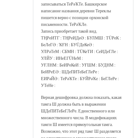
записываться ТеРәҠТе. Башкирское
написание названия деревни Тереклы
пишется верно с позиции орхонской
письменности. ТеРәҠЛе.
Запись приобретает такой вид.
ТҢРеИТГ : ТҢРеИДеӘ : БУЛМШ : ТÜРеК :
БеЛеГӘ : ҠҒН : БУÜДеКеӘ :
УЛРәТеМ : СБМН : ТÜКеТИ : СеИДеГЛе :
УЛЙУ : ИНеЕГÜНеМ :
УҒЛНМ : БеИРеКеИ : УҒШМ : БУДНМ :
БеИРеЕӘ : ШДеПИТеБеГЛеРе :
ЕИРәЙӘ : ТеРәҠТе : БУЙРәҠe : БеГЛеРе :
УТеНе :
Верная дешифровка должна показать, какая
тамга Ш должна быть в выражении
ШДеПИТеБеГЛеРе. Единственного или
множественного числа. В модификациях
тамги Ш имеется прямоугольная тамга.
Возможно, что этот ряд тамг Ш разделяется
на единственное и множественное числа.