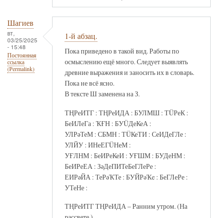
Шагиев
вт,
1-й абзац.
03/25/2025
- 15:48
Пока приведено в такой вид. Работы по
Постоянная
осмыслению ещё много. Следует выявлять
ссылка
(Permalink)
древние выражения и заносить их в словарь.
Пока не всё ясно.
В тексте Ш заменена на З.
ТҢРеИТГ : ТҢРеИДА : БУЛМШ : ТÜРеК :
БеИЛеГа : ҠҒН : БУÜДеКеА :
УЛРәТеМ : СБМН : ТÜКеТИ : СеИДеГЛе :
УЛЙУ : ИНеЕГÜНеМ :
УҒЛНМ : БеИРеКеИ : УҒШМ : БУДеНМ :
БеИРеЕА : ЗәДеПИТеБеГЛеРе :
ЕИРәЙА : ТеРәҠТе : БУЙРәҠe : БеГЛеРе :
УТеНе :
ТҢРеИТГ ТҢРеИДА – Ранним утром. (На
рассвете.)