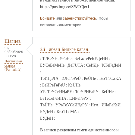
https://postimg.cc/ZWCCjcr1
Войдите
или
зарегистрируйтесь
, чтобы
оставлять комментарии
Шагиев
чт,
2й - абзац Бильге каган.
03/20/2025
- 09:28
: ТеҠеУНеУҒәНе : БеГәЛеРеБУДеНИ :
Постоянная
БУСәБәМәНе : ДәГÜТА : СеИДә : ҠТеҒәДеИ
ссылка
(Permalink)
:
ТәИҢәЛА : ИЛеГәРеÜ : КеÜНе : ТеУҒәСәҠА
: БеИРеГәРеÜ : КeÜНе :
УРәТеУСеИҢәРУ : ҠеУРИҒәРУ : КеÜНе :
БәТеСеҒеИҢА : ЕИРәҒәРУ :
ТәÜНе : УРәТеУСеИҢәРУ : НтА : ИЧәРеКеИ :
БУДеН : ҠеУП : МА :
БУДеН :
В записи разделены тамги единственного и