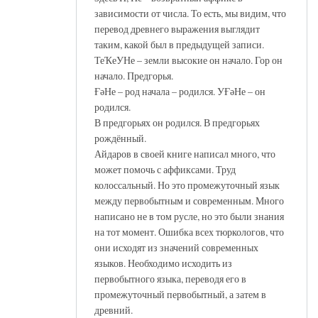
зависимости от числа. То есть, мы видим, что
перевод древнего выражения выглядит
таким, какой был в предыдущей записи.
ТеҠеУНе – земли высокие он начало. Гор он
начало. Предгорья.
ҒәНе – род начала – родился. УҒәНе – он
родился.
В предгорьях он родился. В предгорьях
рождённый.
Айдаров в своей книге написал много, что
может помочь с аффиксами. Труд
колоссальный. Но это промежуточный язык
между первобытным и современным. Много
написано не в том русле, но это были знания
на тот момент. Ошибка всех тюркологов, что
они исходят из значений современных
языков. Необходимо исходить из
первобытного языка, переводя его в
промежуточный первобытный, а затем в
древний.