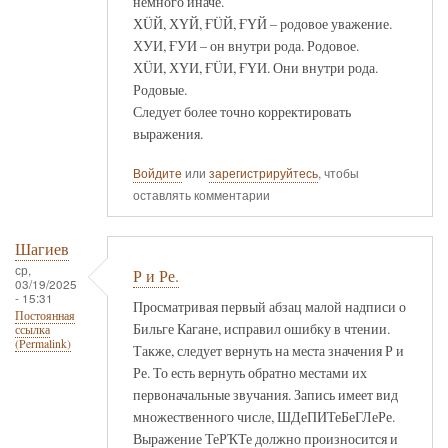
немного иначе.
ХÜЙ, ХҮЙ, ҒÜЙ, ҒҮЙ – родовое уважение.
ХУИ, ҒУИ – он внутри рода. Родовое.
ХÜИ, ХҮИ, ҒÜИ, ҒҮИ. Они внутри рода.
Родовые.
Следует более точно корректировать
выражения.
Войдите
или
зарегистрируйтесь
, чтобы
оставлять комментарии
Шагиев
ср,
Р и Ре.
03/19/2025
- 15:31
Просматривая первый абзац малой надписи о
Постоянная
Бильге Кагане, исправил ошибку в чтении.
ссылка
(Permalink)
Также, следует вернуть на места значения Р и
Ре. То есть вернуть обратно местами их
первоначальные звучания. Запись имеет вид
множественного числе, ШДеПИТеБеГЛеРе.
Выражение ТеРҠТе должно произносится и