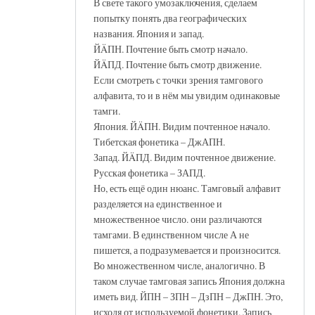
В свете такого умозаключения, сделаем
попытку понять два географических
названия. Япония и запад.
ЙÄПН. Почтение быть смотр начало.
ЙÄПД. Почтение быть смотр движение.
Если смотреть с точки зрения тамгового
алфавита, то и в нём мы увидим одинаковые
тамги.
Япония. ЙÄПН. Видим почтенное начало.
Тибетская фонетика – ДжАПН.
Запад. ЙÄПД. Видим почтенное движение.
Русская фонетика – ЗАПД.
Но, есть ещё один нюанс. Тамговый алфавит
разделяется на единственное и
множественное число. они различаются
тамгами. В единственном числе А не
пишется, а подразумевается и произносится.
Во множественном числе, аналогично. В
таком случае тамговая запись Япония должна
иметь вид. ЙПН – ЗПН – ДзПН – ДжПН. Это,
исходя от используемой фонетики. Запись