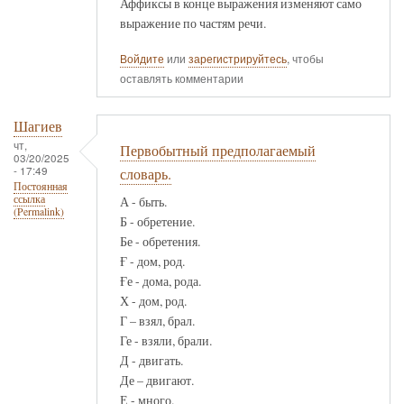
Аффиксы в конце выражения изменяют само
выражение по частям речи.
Войдите
или
зарегистрируйтесь
, чтобы
оставлять комментарии
Шагиев
чт,
Первобытный предполагаемый
03/20/2025
- 17:49
словарь.
Постоянная
ссылка
А - быть.
(Permalink)
Б - обретение.
Бе - обретения.
Ғ - дом, род.
Ғе - дома, рода.
Х - дом, род.
Г – взял, брал.
Ге - взяли, брали.
Д - двигать.
Де – двигают.
Е - много.