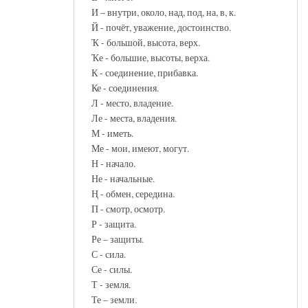
И – внутри, около, над, под, на, в, к.
Й - почёт, уважение, достоинство.
Ҡ - большой, высота, верх.
Ҡе - большие, высоты, верха.
К - соединение, прибавка.
Ке - соединения.
Л - место, владение.
Ле - места, владения.
М - иметь.
Ме - мои, имеют, могут.
Н - начало.
Не - начальные.
Ң - обмен, середина.
П - смотр, осмотр.
Р - защита.
Ре – защиты.
С - сила.
Се - силы.
Т - земля.
Те – земли.