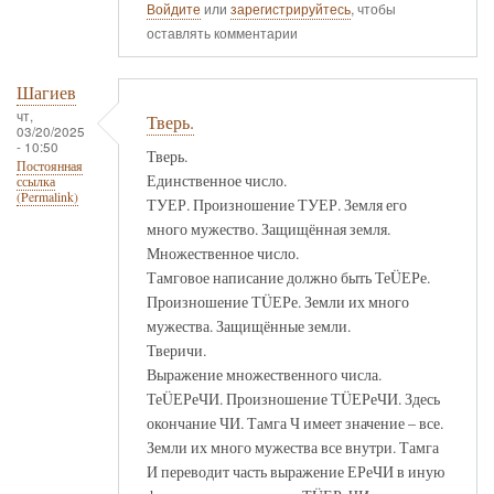
Войдите
или
зарегистрируйтесь
, чтобы
оставлять комментарии
Шагиев
чт,
Тверь.
03/20/2025
- 10:50
Тверь.
Постоянная
Единственное число.
ссылка
(Permalink)
ТУЕР. Произношение ТУЕР. Земля его
много мужество. Защищённая земля.
Множественное число.
Тамговое написание должно быть ТеÜЕРе.
Произношение ТÜЕРе. Земли их много
мужества. Защищённые земли.
Тверичи.
Выражение множественного числа.
ТеÜЕРеЧИ. Произношение ТÜЕРеЧИ. Здесь
окончание ЧИ. Тамга Ч имеет значение – все.
Земли их много мужества все внутри. Тамга
И переводит часть выражение ЕРеЧИ в иную