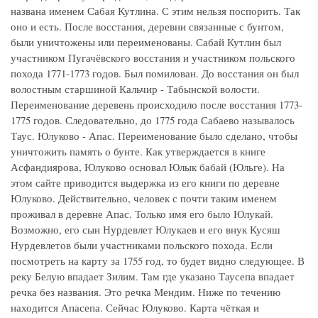
названа именем Сабая Кутлина. С этим нельзя поспорить. Так
оно и есть. После восстания, деревни связанные с бунтом,
были уничтожены или переименованы. Сабай Кутлин был
участником Пугачёвского восстания и участником польского
похода 1771-1773 годов. Был помилован. До восстания он был
волостным старшиной Кальчир - Табынской волости.
Переименование деревень происходило после восстания 1773-
1775 годов. Следовательно, до 1775 года Сабаево называлось
Таус. Юлуково - Апас. Переименование было сделано, чтобы
уничтожить память о бунте. Как утверждается в книге
Асфандиярова, Юлуково основал Юлык бабай (Юльге). На
этом сайте приводится выдержка из его книги по деревне
Юлуково. Действительно, человек с почти таким именем
проживал в деревне Апас. Только имя его было Юлукай.
Возможно, его сын Нурдевлет Юлукаев и его внук Кусяш
Нурдевлетов были участниками польского похода. Если
посмотреть на карту за 1755 год, то будет видно следующее. В
реку Белую впадает Зилим. Там где указано Таусепа впадает
речка без названия. Это речка Мендим. Ниже по течению
находится Апасепа. Сейчас Юлуково. Карта чёткая и