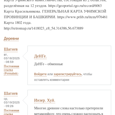
разделённая на 12 уездов. https://geoportal.rgo.ru/record/6063
Карта Красильникова. ГЕНЕРАЛЬНАЯ КАРТА УФИМСКОЙ
ПРОВИНЦИИ И БАШКИРИИ. https://www.prlib.ru/item/976461
Карта 1802 года.
http://retromap.ru/1418023_z8_54.314386,56.673889
Деревни
Шагиев
вт,
ДеНГе.
03/18/2025
- 08:59
ДеНГе – обменные
Постоянная
ссылка
(Permalink)
Войдите
или
зарегистрируйтесь
, чтобы
оставлять комментарии
Шагиев
ср,
Инзер. Хуй.
03/19/2025
- 09:26
Многие древние слова настолько претерпели
Постоянная
метаморфозу, что очень сложно распознать в
ссылка