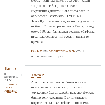
форму – защищающие. ТÜЕРеЧИ – земли
защищающие. Защитники земли.
Выражение единственного числа пока не
определено. Возможно – ТУЕРТәН.
Звука В, согласно исследованию, в древности
не было. Согласно раскопкам в Твери, городу
около 1100 лет. Складывая воедино оба факта,
предполагаем древний русский язык в те
времена.
Войдите
или
зарегистрируйтесь
, чтобы
оставлять комментарии
Шагиев
чт,
Тамга Р.
03/20/2025
- 14:59
Анализ значения тамги Р показывает на
Постоянная
некую защиту. Возможно, что смысл
ссылка
(Permalink)
«мужество» был определён неверно. Должно
быть вероятно, защита. С этим смыслом
выражения становятся более понятными.