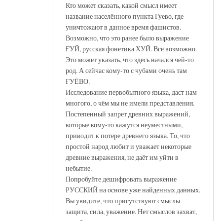
Кто может сказать, какой смысл имеет
название населённого пункта Гуево, где
уничтожают в данное время фашистов.
Возможно, что это ранее было выражение
ҒУЙ, русская фонетика ХУЙ. Всё возможно.
Это может указать, что здесь начался чей-то
род. А сейчас кому-то с чубами очень там
ҒУЁВО.
Исследование первобытного языка, даст нам
многого, о чём мы не имели представления.
Постепенный запрет древних выражений,
которые кому-то кажутся неуместными,
приводит к потере древнего языка. То, что
простой народ любит и уважает некоторые
древние выражения, не даёт им уйти в
небытие.
Попробуйте дешифровать выражение
РУССКИЙ на основе уже найденных данных.
Вы увидите, что присутствуют смыслы
защита, сила, уважение. Нет смыслов захват,