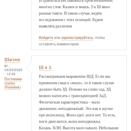
устраниться нестыковка в произношениях
многих слов. Казань и мышь. З и Ш явно
разные тамги. В таком случае, ведём
исследования с этих позиций. Будем
выявлять различия.
Войдите
или
зарегистрируйтесь
, чтобы
оставлять комментарии
Шагиев
вс,
Ш и З.
03/23/2025
- 12:45
Рассматриваем выражение ШД. Если мы
Постоянная
применим смысл «мало», то в таком случае
ссылка
(Permalink)
должно быть ЗД. Похоже на слово зад. ЗД
можно написать с транскрипцией ЗәД.
Физическая характеристика – мало
движение, неподвижный. Это как в шутке
про велосипед. Жопа едет, ноги нет. То есть,
ноги двигаются, жопа неподвижна.
Казань. ҠЗН. Высота мало начало. Небольшая