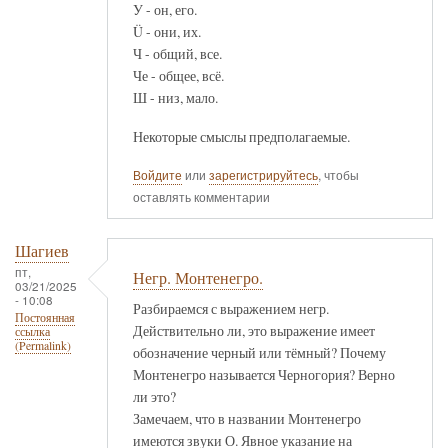
У - он, его.
Ü - они, их.
Ч - общий, все.
Че - общее, всё.
Ш - низ, мало.
Некоторые смыслы предполагаемые.
Войдите
или
зарегистрируйтесь
, чтобы
оставлять комментарии
Шагиев
пт,
Негр. Монтенегро.
03/21/2025
- 10:08
Разбираемся с выражением негр.
Постоянная
Действительно ли, это выражение имеет
ссылка
(Permalink)
обозначение черный или тёмный? Почему
Монтенегро называется Черногория? Верно
ли это?
Замечаем, что в названии Монтенегро
имеются звуки О. Явное указание на