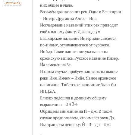
(Permalink)
них общее начало.
Возьмём два названия рек. Одна в Башкирии
– Инзер. Другая на Алтае – Иня.
Исследование названий этих рек приводит
ещё к одному факту. Даже к двум.
Башкирское название Инзер записывается
по-иному, отличающегося от русского.
Инйәр. Такое написание указывает на
орхонскую запись. Русское название Инзер.
Йә заменён на Зе.
В таком случае, пробуем записать название
реки Иня. Имеем – Инйә. Явное орхонское
написание. Тибетское написание было-бы
ИНДжÄ.
Близко подошли к древнему общему
выражению – ИНЙӘ.
Обращаем внимание на Й – Дж. В таком
случае предполагаем, что имелся звук Дз.
Выстраиваем цепочку: Й – З – Дз – Дж.