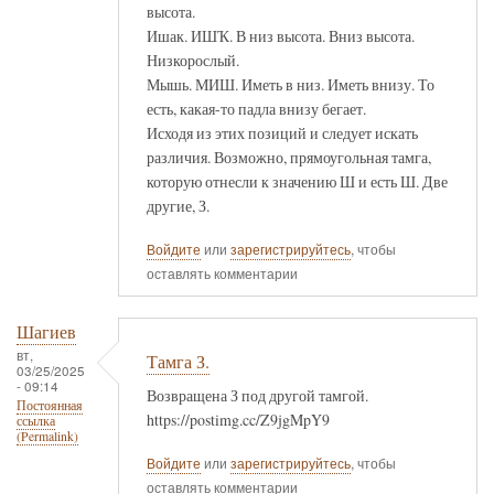
высота.
Ишак. ИШҠ. В низ высота. Вниз высота.
Низкорослый.
Мышь. МИШ. Иметь в низ. Иметь внизу. То
есть, какая-то падла внизу бегает.
Исходя из этих позиций и следует искать
различия. Возможно, прямоугольная тамга,
которую отнесли к значению Ш и есть Ш. Две
другие, З.
Войдите
или
зарегистрируйтесь
, чтобы
оставлять комментарии
Шагиев
вт,
Тамга З.
03/25/2025
- 09:14
Возвращена З под другой тамгой.
Постоянная
https://postimg.cc/Z9jgMpY9
ссылка
(Permalink)
Войдите
или
зарегистрируйтесь
, чтобы
оставлять комментарии