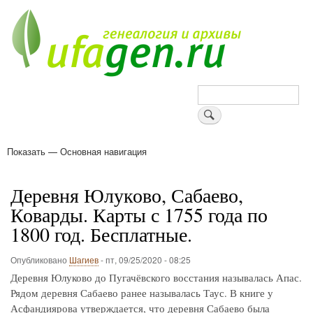
Перейти
к
основному
содержанию
Поиск
Показать — Основная навигация
Основная
навигация
Деревни
Форум
Поиск земляков
Татарские имена
Блоги
Войти
Поддержи Уфаген!
Деревня Юлуково, Сабаево,
Коварды. Карты с 1755 года по
1800 год. Бесплатные.
Опубликовано
Шагиев
-
пт, 09/25/2020 - 08:25
Деревня Юлуково до Пугачёвского восстания называлась Апас.
Рядом деревня Сабаево ранее называлась Таус. В книге у
Асфандиярова утверждается, что деревня Сабаево была