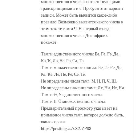
множественного числа соответствующими
транскрипциями ә и е. Пробуем этот вариант
записи. Может быть выявится какое-либо
правило. Возможно выявится какого числа в
этом тексте тамга Ч. На первый взляд –
множественного числа. Дешифровка
покажет.
Тамги единственного числа: Бә, Гә, Ғә, Дә,
Кә, Ҡ, Лә, Нә, Рә, Сә, Тә.
Тамги множественного числа: Бе, Ге, Ғе, Де,
Ке, Ҡе, Ле, Не, Ре, Се, Те.
Не определены числа тамг: М, Ң, П, Ч, Ш.
Не определены значения тамг: Лт, Ни, Нт, Нч.
Тамги Ә, У единственного числа.
Тамги Е, Ü множественного числа.
Предварительный просмотр указывает на
примерное число тамг, которое должно быть,
около сорока.
https://postimg.cc/xX2JZP88