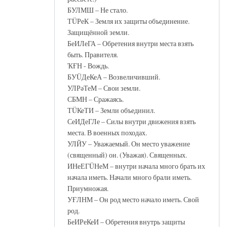
БУЛМШ – Не стало.
ТÜРеК – Земля их защиты объединение.
Защищённой земли.
БеИЛеГА – Обретения внутри места взять
быть. Правителя.
ҠҒН - Вождь.
БУÜДеКеА – Возвеличивший.
УЛРәТеМ – Свои земли.
СБМН – Сражаясь.
ТÜКеТИ – Земли объединил.
СеИДеГЛе – Силы внутри движения взять
места. В военных походах.
УЛЙУ – Уважаемый. Он место уважение
(священный) он. (Уважая). Священных.
ИНеЕГÜНеМ – внутри начала много брать их
начала иметь. Начали много брали иметь.
Приумножая.
УҒЛНМ – Он род место начало иметь. Свой
род.
БеИРеКеИ – Обретения внутрь защиты