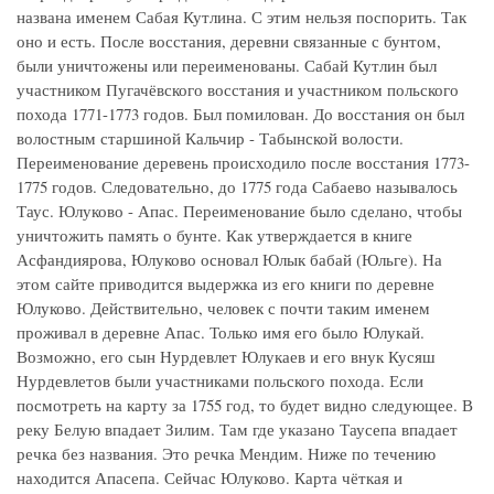
названа именем Сабая Кутлина. С этим нельзя поспорить. Так
оно и есть. После восстания, деревни связанные с бунтом,
были уничтожены или переименованы. Сабай Кутлин был
участником Пугачёвского восстания и участником польского
похода 1771-1773 годов. Был помилован. До восстания он был
волостным старшиной Кальчир - Табынской волости.
Переименование деревень происходило после восстания 1773-
1775 годов. Следовательно, до 1775 года Сабаево называлось
Таус. Юлуково - Апас. Переименование было сделано, чтобы
уничтожить память о бунте. Как утверждается в книге
Асфандиярова, Юлуково основал Юлык бабай (Юльге). На
этом сайте приводится выдержка из его книги по деревне
Юлуково. Действительно, человек с почти таким именем
проживал в деревне Апас. Только имя его было Юлукай.
Возможно, его сын Нурдевлет Юлукаев и его внук Кусяш
Нурдевлетов были участниками польского похода. Если
посмотреть на карту за 1755 год, то будет видно следующее. В
реку Белую впадает Зилим. Там где указано Таусепа впадает
речка без названия. Это речка Мендим. Ниже по течению
находится Апасепа. Сейчас Юлуково. Карта чёткая и