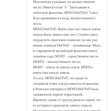
Монтенегро указывает на множественное
число. Имеется знак “е”. Записываем в
тибетской фонетике. МÖНТеНеГРеÖ. Тамга
Ң не применяется в виду множественного
числа.
МÖНТеНеГРеÖ. Иметь они (их) начало земли
начала брать защита они (их). Сложно сразу
определить смысловое значение, но мы уже
имеем значение НеГРеÖ – захваченные. Монт
в современной английской фонетике имеет
значение гора. МОНТ – единственное число.
МÖНТе – множественное число.
МОНТ – иметь он начало земля. МÖНТе –
иметь они начало земель.
То есть, МÖНТеНеГРеÖ, это какая-то
отправная точка, откуда началось вторжение
в Римскую империю и МÖНТеНеГРеÖ была
захваченной первой территорией.
Вероятно, какая-то группа решила стереть это
из истории и произвели замену смысла.
Исследованием смыслов древних выражений