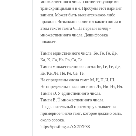
множественного числа соответствующими
транскрипциями ә и е. Пробуем этот вариант
записи. Может быть выявится какое-либо
правило. Возможно выявится какого числа в
этом тексте тамга Ч. На первый взляд –
множественного числа. Дешифровка
покажет.
Тамги единственного числа: Бә, Гә, Ғә, Дә,
Кә, Ҡ, Лә, Нә, Рә, Сә, Тә.
Тамги множественного числа: Бе, Ге, Ғе, Де,
Ке, Ҡе, Ле, Не, Ре, Се, Те.
Не определены числа тамг: М, Ң, П, Ч, Ш.
Не определены значения тамг: Лт, Ни, Нт, Нч.
Тамги Ә, У единственного числа.
Тамги Е, Ü множественного числа.
Предварительный просмотр указывает на
примерное число тамг, которое должно быть,
около сорока.
https://postimg.cc/xX2JZP88