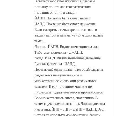
В свете такого умозаключения, сделаем
попытку понять два географических
названия. Япония и запад.
ЙÄПН. Почтение быть смотр начало.
ЙÄПД. Почтение быть смотр движение.
Если смотреть с точки зрения тамгового
алфавита, то и в нём мы увидим одинаковые
тамги.
Япония. ЙÄПН. Видим почтенное начало.
Тибетская фонетика – ДжАПН.
Запад. ЙÄПД. Видим почтенное движение.
Русская фонетика – ЗАПД.
Но, есть ещё один нюанс. Тамговый алфавит
разделяется на единственное и
множественное число. они различаются
тамгами. В единственном числе А не
пишется, а подразумевается и произносится.
Во множественном числе, аналогично. В
таком случае тамговая запись Япония должна
иметь вид. ЙПН – ЗПН – ДзПН – ДжПН. Это,
исходя от используемой фонетики. Запись