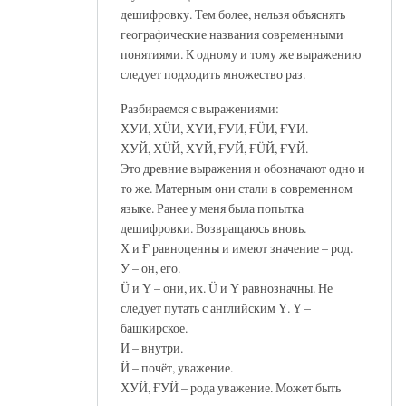
дешифровку. Тем более, нельзя объяснять
географические названия современными
понятиями. К одному и тому же выражению
следует подходить множество раз.
Разбираемся с выражениями:
ХУИ, ХÜИ, ХҮИ, ҒУИ, ҒÜИ, ҒҮИ.
ХУЙ, ХÜЙ, ХҮЙ, ҒУЙ, ҒÜЙ, ҒҮЙ.
Это древние выражения и обозначают одно и
то же. Матерным они стали в современном
языке. Ранее у меня была попытка
дешифровки. Возвращаюсь вновь.
Х и Ғ равноценны и имеют значение – род.
У – он, его.
Ü и Ү – они, их. Ü и Ү равнозначны. Не
следует путать с английским Ү. Ү –
башкирское.
И – внутри.
Й – почёт, уважение.
ХУЙ, ҒУЙ – рода уважение. Может быть