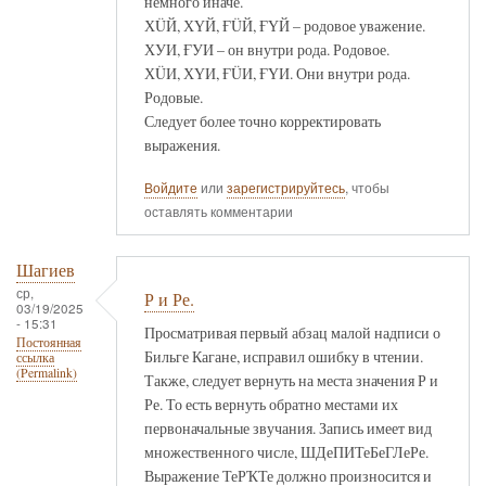
немного иначе.
ХÜЙ, ХҮЙ, ҒÜЙ, ҒҮЙ – родовое уважение.
ХУИ, ҒУИ – он внутри рода. Родовое.
ХÜИ, ХҮИ, ҒÜИ, ҒҮИ. Они внутри рода.
Родовые.
Следует более точно корректировать
выражения.
Войдите
или
зарегистрируйтесь
, чтобы
оставлять комментарии
Шагиев
ср,
Р и Ре.
03/19/2025
- 15:31
Просматривая первый абзац малой надписи о
Постоянная
Бильге Кагане, исправил ошибку в чтении.
ссылка
(Permalink)
Также, следует вернуть на места значения Р и
Ре. То есть вернуть обратно местами их
первоначальные звучания. Запись имеет вид
множественного числе, ШДеПИТеБеГЛеРе.
Выражение ТеРҠТе должно произносится и