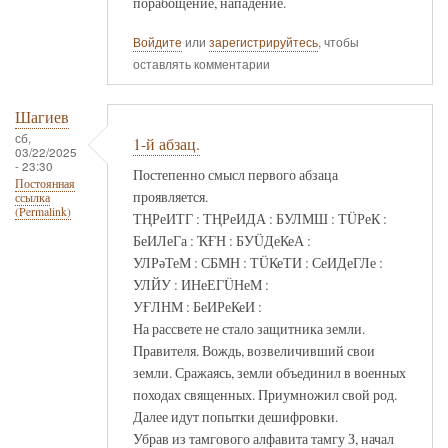
порабощение, нападение.
Войдите
или
зарегистрируйтесь
, чтобы
оставлять комментарии
Шагиев
сб,
1-й абзац.
03/22/2025
- 23:30
Постепенно смысл первого абзаца
Постоянная
проявляется.
ссылка
(Permalink)
ТҢРеИТГ : ТҢРеИДА : БУЛМШ : ТÜРеК :
БеИЛеГа : ҠҒН : БУÜДеКеА :
УЛРәТеМ : СБМН : ТÜКеТИ : СеИДеГЛе :
УЛЙУ : ИНеЕГÜНеМ :
УҒЛНМ : БеИРеКеИ :
На рассвете не стало защитника земли.
Правителя. Вождь, возвеличивший свои
земли. Сражаясь, земли объединил в военных
походах священных. Приумножил свой род.
Далее идут попытки дешифровки.
Убрав из тамгового алфавита тамгу З, начал