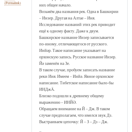
(Permalink)
них общее начало.
Возьмём два названия рек. Одна в Башкирии
– Инзер. Другая на Алтае – Иня.
Исследование названий этих рек приводит
ещё к одному факту. Даже к двум.
Башкирское название Инзер записывается
по-иному, отличающегося от русского.
Инйәр. Такое написание указывает на
орхонскую запись. Русское название Инзер.
Йә заменён на Зе.
В таком случае, пробуем записать название
реки Иня. Имеем – Инйә. Явное орхонское
написание. Тибетское написание было-бы
ИНДжÄ.
Близко подошли к древнему общему
выражению – ИНЙӘ.
Обращаем внимание на Й – Дж. В таком
случае предполагаем, что имелся звук Дз.
Выстраиваем цепочку: Й – З – Дз – Дж.