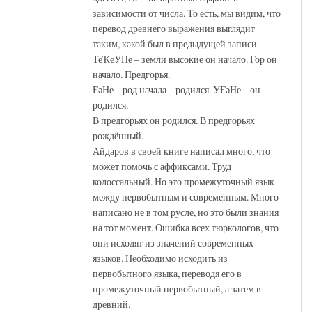
зависимости от числа. То есть, мы видим, что
перевод древнего выражения выглядит
таким, какой был в предыдущей записи.
ТеҠеУНе – земли высокие он начало. Гор он
начало. Предгорья.
ҒәНе – род начала – родился. УҒәНе – он
родился.
В предгорьях он родился. В предгорьях
рождённый.
Айдаров в своей книге написал много, что
может помочь с аффиксами. Труд
колоссальный. Но это промежуточный язык
между первобытным и современным. Много
написано не в том русле, но это были знания
на тот момент. Ошибка всех тюркологов, что
они исходят из значений современных
языков. Необходимо исходить из
первобытного языка, переводя его в
промежуточный первобытный, а затем в
древний.