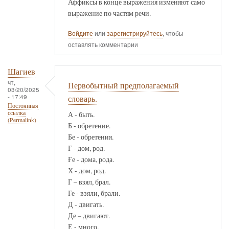
Аффиксы в конце выражения изменяют само
выражение по частям речи.
Войдите
или
зарегистрируйтесь
, чтобы
оставлять комментарии
Шагиев
чт,
Первобытный предполагаемый
03/20/2025
- 17:49
словарь.
Постоянная
ссылка
А - быть.
(Permalink)
Б - обретение.
Бе - обретения.
Ғ - дом, род.
Ғе - дома, рода.
Х - дом, род.
Г – взял, брал.
Ге - взяли, брали.
Д - двигать.
Де – двигают.
Е - много.