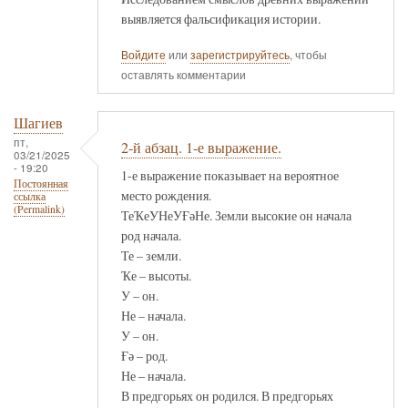
выявляется фальсификация истории.
Войдите
или
зарегистрируйтесь
, чтобы
оставлять комментарии
Шагиев
пт,
2-й абзац. 1-е выражение.
03/21/2025
- 19:20
1-е выражение показывает на вероятное
Постоянная
место рождения.
ссылка
(Permalink)
ТеҠеУНеУҒәНе. Земли высокие он начала
род начала.
Те – земли.
Ҡе – высоты.
У – он.
Не – начала.
У – он.
Ғә – род.
Не – начала.
В предгорьях он родился. В предгорьях