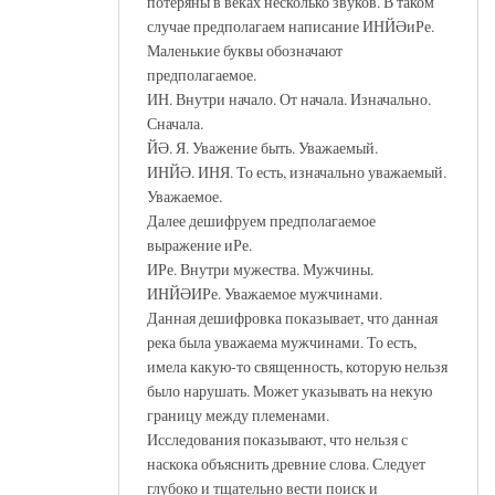
потеряны в веках несколько звуков. В таком
случае предполагаем написание ИНЙӘиРе.
Маленькие буквы обозначают
предполагаемое.
ИН. Внутри начало. От начала. Изначально.
Сначала.
ЙӘ. Я. Уважение быть. Уважаемый.
ИНЙӘ. ИНЯ. То есть, изначально уважаемый.
Уважаемое.
Далее дешифруем предполагаемое
выражение иРе.
ИРе. Внутри мужества. Мужчины.
ИНЙӘИРе. Уважаемое мужчинами.
Данная дешифровка показывает, что данная
река была уважаема мужчинами. То есть,
имела какую-то священность, которую нельзя
было нарушать. Может указывать на некую
границу между племенами.
Исследования показывают, что нельзя с
наскока объяснить древние слова. Следует
глубоко и тщательно вести поиск и