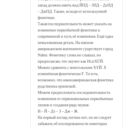
запад должна иметь вид ЙПД – ЗПД – ДзПД
– ДжПД. Также, исходя от используемой
фонетики.
Такая последовательность может указать на
изменение первобытной фонетики к
современной и путь её изменения. Ещё одна
немаловажная деталь. На южном
американском континенте существует город
Nahui. Фонетику слова не слышал, но
предполагаю, что звучит как Н(а)ХÜЙ.
Можно сравнить с монгольским ХҮЙ. Х
изменённая фонетически Ғ. То есть,
возможно, что южноамериканская фонетика
родственна орхонской.
Можем предположить последовательность
изменения от первоначальных первобытных
звуков и создания ряда звуков.
И – Й – Дз – З – Дж – Ж.
На первый взгляд логики нет, но не следует
забывать об изолированности некоторых