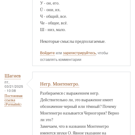
У - он, его.
Ü - они, их.
Ч - общий, все.
Че - общее, всё.
Ш - низ, мало.
Некоторые смыслы предполагаемые.
Войдите
или
зарегистрируйтесь
, чтобы
оставлять комментарии
Шагиев
пт,
Негр. Монтенегро.
03/21/2025
- 10:08
Разбираемся с выражением негр.
Постоянная
Действительно ли, это выражение имеет
ссылка
(Permalink)
обозначение черный или тёмный? Почему
Монтенегро называется Черногория? Верно
ли это?
Замечаем, что в названии Монтенегро
имеются звуки О. Явное указание на