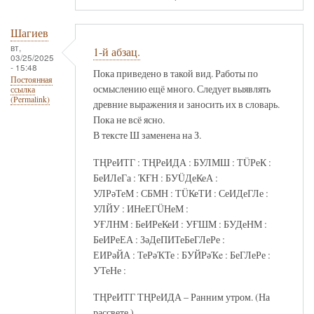
Шагиев
вт,
1-й абзац.
03/25/2025
- 15:48
Пока приведено в такой вид. Работы по
Постоянная
осмыслению ещё много. Следует выявлять
ссылка
(Permalink)
древние выражения и заносить их в словарь.
Пока не всё ясно.
В тексте Ш заменена на З.
ТҢРеИТГ : ТҢРеИДА : БУЛМШ : ТÜРеК :
БеИЛеГа : ҠҒН : БУÜДеКеА :
УЛРәТеМ : СБМН : ТÜКеТИ : СеИДеГЛе :
УЛЙУ : ИНеЕГÜНеМ :
УҒЛНМ : БеИРеКеИ : УҒШМ : БУДеНМ :
БеИРеЕА : ЗәДеПИТеБеГЛеРе :
ЕИРәЙА : ТеРәҠТе : БУЙРәҠe : БеГЛеРе :
УТеНе :
ТҢРеИТГ ТҢРеИДА – Ранним утром. (На
рассвете.)