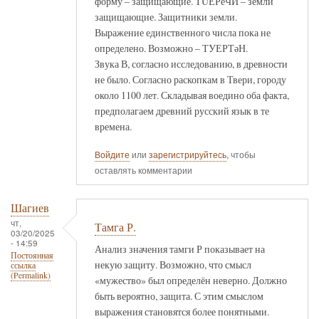
форму – защищающие. ТÜЕРеЧИ – земли
защищающие. Защитники земли.
Выражение единственного числа пока не
определено. Возможно – ТУЕРТәН.
Звука В, согласно исследованию, в древности
не было. Согласно раскопкам в Твери, городу
около 1100 лет. Складывая воедино оба факта,
предполагаем древний русский язык в те
времена.
Войдите
или
зарегистрируйтесь
, чтобы
оставлять комментарии
Шагиев
чт,
Тамга Р.
03/20/2025
- 14:59
Анализ значения тамги Р показывает на
Постоянная
некую защиту. Возможно, что смысл
ссылка
(Permalink)
«мужество» был определён неверно. Должно
быть вероятно, защита. С этим смыслом
выражения становятся более понятными.