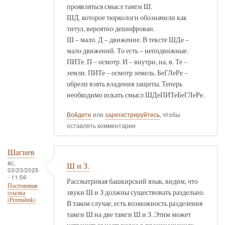
проявляться смысл тамги Ш.
ШД, которое тюркологи обозначили как
титул, вероятно дешифрован.
Ш – мало. Д – движение. В тексте ШДе –
мало движений. То есть – неподвижные.
ПИТе. П – осмотр. И – внутри, на, в. Те –
земли. ПИТе – осмотр земель. БеГЛеРе –
обрели взять владения защиты. Теперь
необходимо искать смысл ШДеПИТеБеГЛеРе.
Войдите
или
зарегистрируйтесь
, чтобы
оставлять комментарии
Шагиев
вс,
Ш и З.
03/23/2025
- 11:56
Рассматривая башкирский язык, видим, что
Постоянная
звуки Ш и З должны существовать раздельно.
ссылка
(Permalink)
В таком случае, есть возможность разделения
тамги Ш на две тамги Ш и З. Этим может