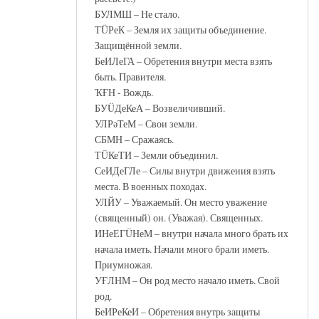
БУЛМШ – Не стало.
ТÜРеК – Земля их защиты объединение.
Защищённой земли.
БеИЛеГА – Обретения внутри места взять
быть. Правителя.
ҠҒН - Вождь.
БУÜДеКеА – Возвеличивший.
УЛРәТеМ – Свои земли.
СБМН – Сражаясь.
ТÜКеТИ – Земли объединил.
СеИДеГЛе – Силы внутри движения взять
места. В военных походах.
УЛЙУ – Уважаемый. Он место уважение
(священный) он. (Уважая). Священных.
ИНеЕГÜНеМ – внутри начала много брать их
начала иметь. Начали много брали иметь.
Приумножая.
УҒЛНМ – Он род место начало иметь. Свой
род.
БеИРеКеИ – Обретения внутрь защиты