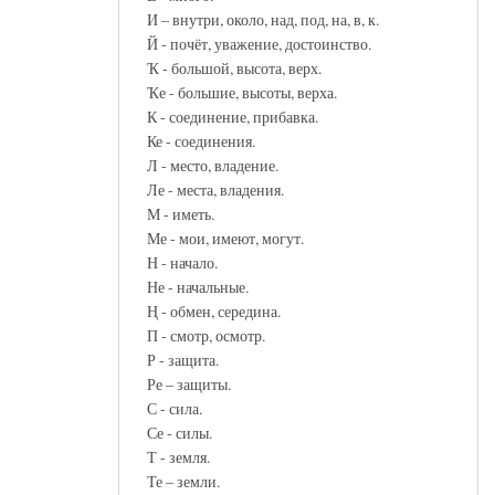
И – внутри, около, над, под, на, в, к.
Й - почёт, уважение, достоинство.
Ҡ - большой, высота, верх.
Ҡе - большие, высоты, верха.
К - соединение, прибавка.
Ке - соединения.
Л - место, владение.
Ле - места, владения.
М - иметь.
Ме - мои, имеют, могут.
Н - начало.
Не - начальные.
Ң - обмен, середина.
П - смотр, осмотр.
Р - защита.
Ре – защиты.
С - сила.
Се - силы.
Т - земля.
Те – земли.