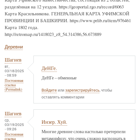
разделённая на 12 уездов. https://geoportal.rgo.ru/record/6063
Карта Красильникова. ГЕНЕРАЛЬНАЯ КАРТА УФИМСКОЙ
ПРОВИНЦИИ И БАШКИРИИ. https://www.prlib.ru/item/976461
Карта 1802 года.
http://retromap.ru/1418023_z8_54.314386,56.673889
Деревни
Шагиев
вт,
ДеНГе.
03/18/2025
- 08:59
ДеНГе – обменные
Постоянная
ссылка
(Permalink)
Войдите
или
зарегистрируйтесь
, чтобы
оставлять комментарии
Шагиев
ср,
Инзер. Хуй.
03/19/2025
- 09:26
Многие древние слова настолько претерпели
Постоянная
метаморфозу, что очень сложно распознать в
ссылка