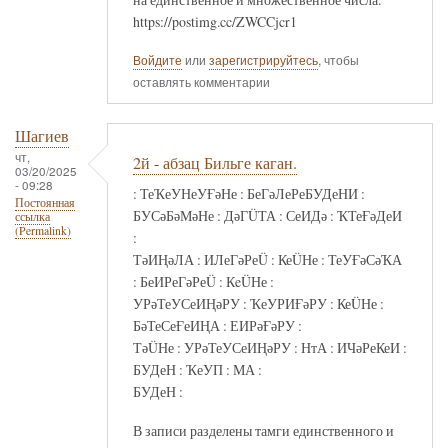
https://postimg.cc/ZWCCjcr1
Войдите
или
зарегистрируйтесь
, чтобы
оставлять комментарии
Шагиев
чт,
2й - абзац Бильге каган.
03/20/2025
- 09:28
: ТеҠеУНеУҒәНе : БеГәЛеРеБУДеНИ :
Постоянная
БУСәБәМәНе : ДәГÜТА : СеИДә : ҠТеҒәДеИ
ссылка
(Permalink)
:
ТәИҢәЛА : ИЛеГәРеÜ : КеÜНе : ТеУҒәСәҠА
: БеИРеГәРеÜ : КeÜНе :
УРәТеУСеИҢәРУ : ҠеУРИҒәРУ : КеÜНе :
БәТеСеҒеИҢА : ЕИРәҒәРУ :
ТәÜНе : УРәТеУСеИҢәРУ : НтА : ИЧәРеКеИ :
БУДеН : ҠеУП : МА :
БУДеН :
В записи разделены тамги единственного и