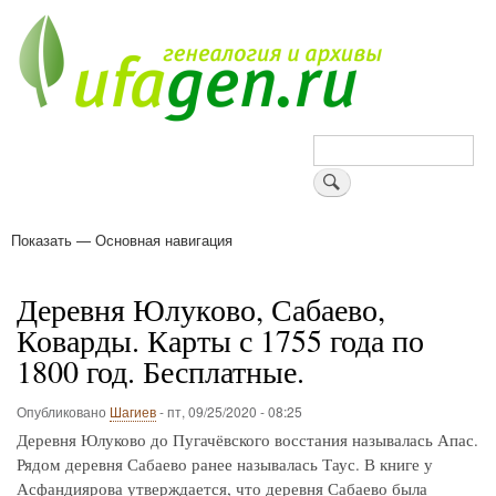
Перейти
к
основному
содержанию
Поиск
Показать — Основная навигация
Основная
навигация
Деревни
Форум
Поиск земляков
Татарские имена
Блоги
Войти
Поддержи Уфаген!
Деревня Юлуково, Сабаево,
Коварды. Карты с 1755 года по
1800 год. Бесплатные.
Опубликовано
Шагиев
-
пт, 09/25/2020 - 08:25
Деревня Юлуково до Пугачёвского восстания называлась Апас.
Рядом деревня Сабаево ранее называлась Таус. В книге у
Асфандиярова утверждается, что деревня Сабаево была