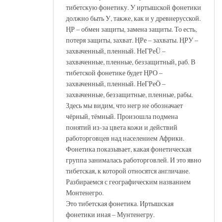
тибетскую фонетику. У иртышской фонетики
должно быть У, также, как и у древнерусской.
ҢР – обмен защиты, замена защиты. То есть,
потеря защиты, захват. ҢРе – захваты. ҢРУ –
захваченный, пленный. НеГРеÜ –
захваченные, пленные, беззащитный, раб. В
тибетской фонетике будет ҢРО –
захваченный, пленный. НеГРеÖ –
захваченные, беззащитные, пленные, рабы.
Здесь мы видим, что негр не обозначает
чёрный, тёмный. Произошла подмена
понятий из-за цвета кожи и действий
работорговцев над населением Африки.
Фонетика показывает, какая фонетическая
группа занималась работорговлей. И это явно
тибетская, к которой относятся англичане.
Разбираемся с географическим названием
Монтенегро.
Это тибетская фонетика. Иртышская
фонетики иная – Мунтенегру.