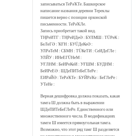
записываться ТеРәҠТе. Башкирское
написание названия деревни Тереклы
пишется верно с позиции орхонской
письменности. ТеРәҠЛе.
Запись приобретает такой вид.
ТҢРеИТГ : ТҢРеИДеӘ : БУЛМШ : ТÜРеК :
БеЛеГӘ : ҠҒН : БУÜДеКеӘ :
УЛРәТеМ : СБМН : ТÜКеТИ : СеИДеГЛе :
УЛЙУ : ИНеЕГÜНеМ :
УҒЛНМ : БеИРеКеИ : УҒШМ : БУДНМ :
БеИРеЕӘ : ШДеПИТеБеГЛеРе :
ЕИРәЙӘ : ТеРәҠТе : БУЙРәҠe : БеГЛеРе :
УТеНе :
Верная дешифровка должна показать, какая
тамга Ш должна быть в выражении
ШДеПИТеБеГЛеРе. Единственного или
множественного числа. В модификациях
тамги Ш имеется прямоугольная тамга.
Возможно, что этот ряд тамг Ш разделяется
на единственное и множественное числа.