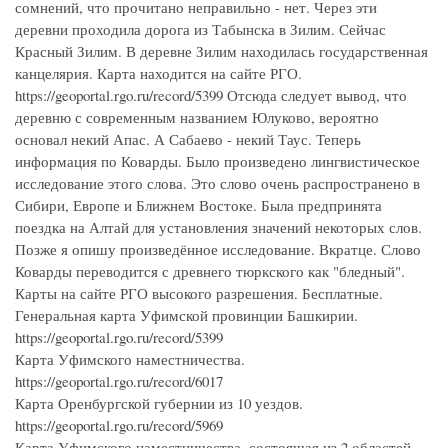
сомнений, что прочитано неправильно - нет. Через эти
деревни проходила дорога из Табынска в Зилим. Сейчас
Красный Зилим. В деревне Зилим находилась государственная
канцелярия. Карта находится на сайте РГО.
https://geoportal.rgo.ru/record/5399 Отсюда следует вывод, что
деревню с современным названием Юлуково, вероятно
основал некий Апас. А Сабаево - некий Таус. Теперь
информация по Коварды. Было произведено лингвистическое
исследование этого слова. Это слово очень распространено в
Сибири, Европе и Ближнем Востоке. Была предпринята
поездка на Алтай для установления значений некоторых слов.
Позже я опишу произведённое исследование. Вкратце. Слово
Коварды переводится с древнего тюркского как "бледный".
Карты на сайте РГО высокого разрешения. Бесплатные.
Генеральная карта Уфимской провинции Башкирии.
https://geoportal.rgo.ru/record/5399
Карта Уфимского наместничества.
https://geoportal.rgo.ru/record/6017
Карта Оренбургской губернии из 10 уездов.
https://geoportal.rgo.ru/record/5969
Карта Уфимского наместничества, состоящая из 2 областей,