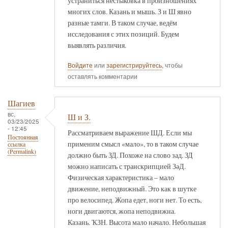
устраниться нестыковка в произношениях
многих слов. Казань и мышь. З и Ш явно
разные тамги. В таком случае, ведём
исследования с этих позиций. Будем
выявлять различия.
Войдите
или
зарегистрируйтесь
, чтобы
оставлять комментарии
Шагиев
вс,
Ш и З.
03/23/2025
- 12:45
Рассматриваем выражение ШД. Если мы
Постоянная
применим смысл «мало», то в таком случае
ссылка
(Permalink)
должно быть ЗД. Похоже на слово зад. ЗД
можно написать с транскрипцией ЗәД.
Физическая характеристика – мало
движение, неподвижный. Это как в шутке
про велосипед. Жопа едет, ноги нет. То есть,
ноги двигаются, жопа неподвижна.
Казань. ҠЗН. Высота мало начало. Небольшая