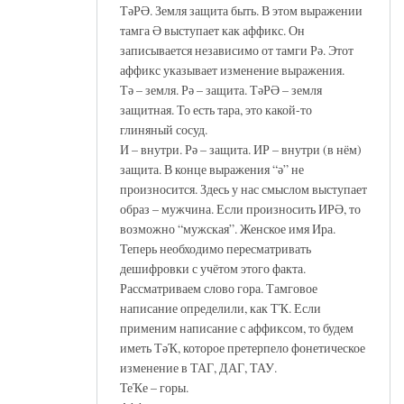
ТәРӘ. Земля защита быть. В этом выражении
тамга Ә выступает как аффикс. Он
записывается независимо от тамги Рә. Этот
аффикс указывает изменение выражения.
Тә – земля. Рә – защита. ТәРӘ – земля
защитная. То есть тара, это какой-то
глиняный сосуд.
И – внутри. Рә – защита. ИР – внутри (в нём)
защита. В конце выражения “ә” не
произносится. Здесь у нас смыслом выступает
образ – мужчина. Если произносить ИРӘ, то
возможно “мужская”. Женское имя Ира.
Теперь необходимо пересматривать
дешифровки с учётом этого факта.
Рассматриваем слово гора. Тамговое
написание определили, как ТҠ. Если
применим написание с аффиксом, то будем
иметь ТәҠ, которое претерпело фонетическое
изменение в ТАГ, ДАГ, ТАУ.
ТеҠе – горы.