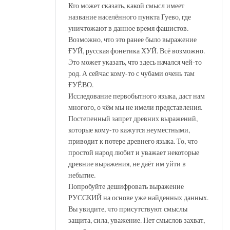
Кто может сказать, какой смысл имеет
название населённого пункта Гуево, где
уничтожают в данное время фашистов.
Возможно, что это ранее было выражение
ҒУЙ, русская фонетика ХУЙ. Всё возможно.
Это может указать, что здесь начался чей-то
род. А сейчас кому-то с чубами очень там
ҒУЁВО.
Исследование первобытного языка, даст нам
многого, о чём мы не имели представления.
Постепенный запрет древних выражений,
которые кому-то кажутся неуместными,
приводит к потере древнего языка. То, что
простой народ любит и уважает некоторые
древние выражения, не даёт им уйти в
небытие.
Попробуйте дешифровать выражение
РУССКИЙ на основе уже найденных данных.
Вы увидите, что присутствуют смыслы
защита, сила, уважение. Нет смыслов захват,