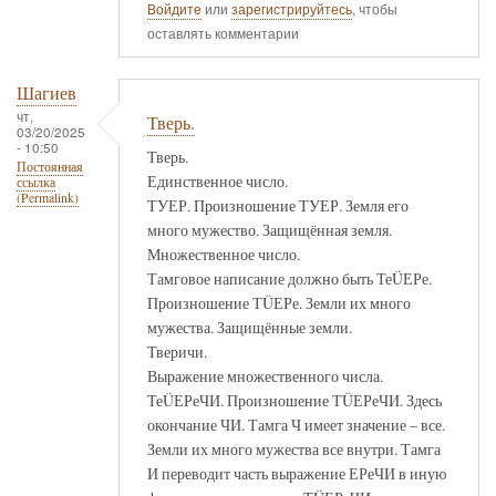
Войдите
или
зарегистрируйтесь
, чтобы
оставлять комментарии
Шагиев
чт,
Тверь.
03/20/2025
- 10:50
Тверь.
Постоянная
Единственное число.
ссылка
(Permalink)
ТУЕР. Произношение ТУЕР. Земля его
много мужество. Защищённая земля.
Множественное число.
Тамговое написание должно быть ТеÜЕРе.
Произношение ТÜЕРе. Земли их много
мужества. Защищённые земли.
Тверичи.
Выражение множественного числа.
ТеÜЕРеЧИ. Произношение ТÜЕРеЧИ. Здесь
окончание ЧИ. Тамга Ч имеет значение – все.
Земли их много мужества все внутри. Тамга
И переводит часть выражение ЕРеЧИ в иную