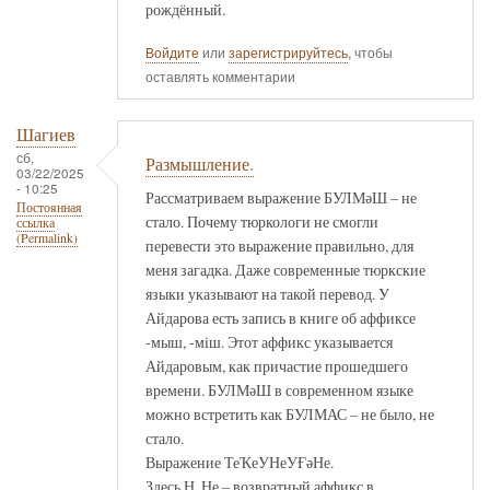
рождённый.
Войдите
или
зарегистрируйтесь
, чтобы
оставлять комментарии
Шагиев
сб,
Размышление.
03/22/2025
- 10:25
Рассматриваем выражение БУЛМәШ – не
Постоянная
стало. Почему тюркологи не смогли
ссылка
(Permalink)
перевести это выражение правильно, для
меня загадка. Даже современные тюркские
языки указывают на такой перевод. У
Айдарова есть запись в книге об аффиксе
-мыш, -мiш. Этот аффикс указывается
Айдаровым, как причастие прошедшего
времени. БУЛМәШ в современном языке
можно встретить как БУЛМАС – не было, не
стало.
Выражение ТеҠеУНеУҒәНе.
Здесь Н, Не – возвратный аффикс в