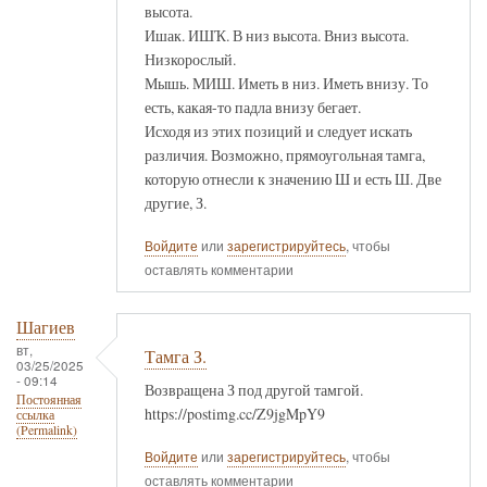
высота.
Ишак. ИШҠ. В низ высота. Вниз высота.
Низкорослый.
Мышь. МИШ. Иметь в низ. Иметь внизу. То
есть, какая-то падла внизу бегает.
Исходя из этих позиций и следует искать
различия. Возможно, прямоугольная тамга,
которую отнесли к значению Ш и есть Ш. Две
другие, З.
Войдите
или
зарегистрируйтесь
, чтобы
оставлять комментарии
Шагиев
вт,
Тамга З.
03/25/2025
- 09:14
Возвращена З под другой тамгой.
Постоянная
https://postimg.cc/Z9jgMpY9
ссылка
(Permalink)
Войдите
или
зарегистрируйтесь
, чтобы
оставлять комментарии