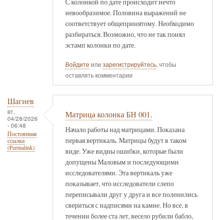
С колонкой по дате происходит нечто
невообразимое. Половина выражений не
соответствует общепринятому. Необходимо
разбираться. Возможно, что не так понял
эстамп колонки по дате.
Войдите
или
зарегистрируйтесь
, чтобы
оставлять комментарии
Шагиев
вт,
Матрица колонка БН 001.
04/28/2026
- 06:48
Начало работы над матрицами. Показана
Постоянная
первая вертикаль. Матрицы будут в таком
ссылка
(Permalink)
виде. Уже видны ошибки, которые были
допущены Маловым и последующими
исследователями. Эта вертикаль уже
показывает, что исследователи слепо
переписывали друг у друга и все поленились
свериться с надписями на камне. Но все, в
течении более ста лет, весело рубили бабло,