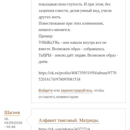
показывая свою глупость. И при этом, без
зазрения совести, делая умный вид, учили
других жить.
Повествование при этих изменениях,
немного меняется.
Пример:
УНЫКьУКь - они начали внутрь все он
вместе. Возможен образ - собравшись.
ТьҢРЫ - землю даёт людям. Возможен образ -
днём.
https://ok.ru/profile/408735931950/album/9770
52016174/978095081518
Войдите
или
зарегистрируйтесь
, чтобы
оставлять комментарии
Шагиев
ср,
Алфавит тамговый. Матрицы.
04/29/2026
- 00:48
https://vk.com/photos34372714