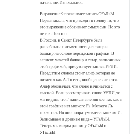
начальное. Изначальное.
Выражение 9 показывает запись ОҒьЛьЫ.
Первая мысль, что приходит в голову то, что
это выражение обозначает смысл сын. Но это
не так. Поясню.
В России, в Санкт Петербурге была
разработана письменность для татар и
башкир на основе персидской графики. В
записях мечетей башкир и татар, записанных
этой графикой, присутствует запись УҒЛИ.
Перед этим словом стоит алиф, которая не
читается как А. То есть, вообще не читается.
Алиф обозначает, что слово начинается с
гласной. Если рассматривать слово УҒЛИ, то
мы видим, что Ғ написана не мягкое, так как в
этой графике нет мягкого Ғь. Мягкого Ль
также нет. Но оно подразумевается мягким И.
Записываем в древнем виде – УҒьЛьЫ.
Теперь мы видим разницу ОҒьЛьЫ и
УҒьЛьЫ.