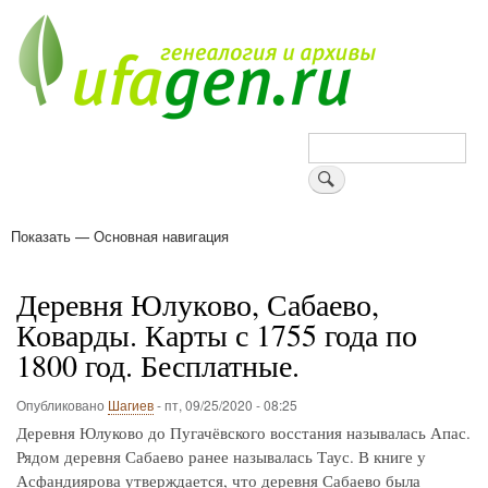
Перейти
к
основному
содержанию
Поиск
Показать — Основная навигация
Основная
навигация
Деревни
Форум
Поиск земляков
Татарские имена
Блоги
Войти
Поддержи Уфаген!
Деревня Юлуково, Сабаево,
Коварды. Карты с 1755 года по
1800 год. Бесплатные.
Опубликовано
Шагиев
-
пт, 09/25/2020 - 08:25
Деревня Юлуково до Пугачёвского восстания называлась Апас.
Рядом деревня Сабаево ранее называлась Таус. В книге у
Асфандиярова утверждается, что деревня Сабаево была