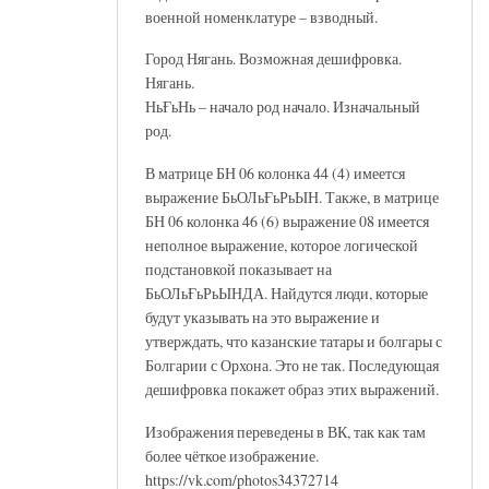
военной номенклатуре – взводный.
Город Нягань. Возможная дешифровка.
Нягань.
НьҒьНь – начало род начало. Изначальный
род.
В матрице БН 06 колонка 44 (4) имеется
выражение БьОЛьҒьРьЫН. Также, в матрице
БН 06 колонка 46 (6) выражение 08 имеется
неполное выражение, которое логической
подстановкой показывает на
БьОЛьҒьРьЫНДА. Найдутся люди, которые
будут указывать на это выражение и
утверждать, что казанские татары и болгары с
Болгарии с Орхона. Это не так. Последующая
дешифровка покажет образ этих выражений.
Изображения переведены в ВК, так как там
более чёткое изображение.
https://vk.com/photos34372714