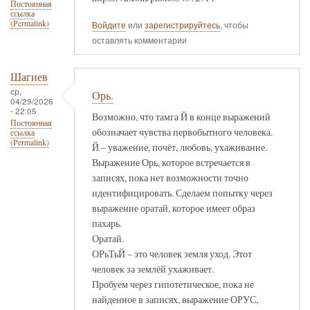
Постоянная
ссылка
(Permalink)
Войдите
или
зарегистрируйтесь
, чтобы
оставлять комментарии
Шагиев
ср,
Орь.
04/29/2026
- 22:05
Возможно, что тамга Й в конце выражений
Постоянная
обозначает чувства первобытного человека.
ссылка
(Permalink)
Й – уважение, почёт, любовь, ухаживание.
Выражение Орь, которое встречается в
записях, пока нет возможности точно
идентифицировать. Сделаем попытку через
выражение оратай, которое имеет образ
пахарь.
Оратай.
ОРьТьЙ – это человек земля уход. Этот
человек за землёй ухаживает.
Пробуем через гипотетическое, пока не
найденное в записях, выражение ОРУС,