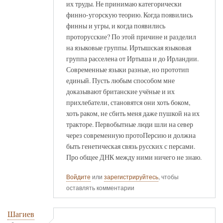
их труды. Не принимаю категорически
финно-угорскую теорию. Когда появились
финны и угры, и когда появились
проторусские? По этой причине и разделил
на языковые группы. Иртышская языковая
группа расселена от Иртыша и до Ирландии.
Современные языки разные, но прототип
единый. Пусть любым способом мне
доказывают британские учёные и их
прихлебатели, становятся они хоть боком,
хоть раком, не сбить меня даже пушкой на их
тракторе. Первобытные люди шли на север
через современную протоПерсию и должна
быть генетическая связь русских с персами.
Про общее ДНК между ними ничего не знаю.
Войдите
или
зарегистрируйтесь
, чтобы
оставлять комментарии
Шагиев