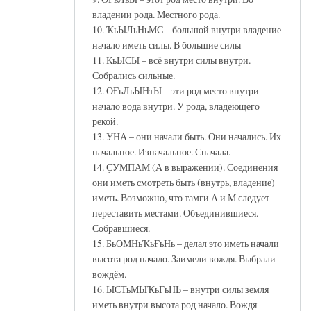
владении рода. Местного рода.
10. ҠьЫЛьНьМС – большой внутри владение
начало иметь силы. В большие силы
11. КьЫСЫ – всё внутри силы внутри.
Собрались сильные.
12. ОҒьЛьЫНтЫ – эти род место внутри
начало вода внутри. У рода, владеющего
рекой.
13. УНА – они начали быть. Они начались. Их
начальное. Изначальное. Сначала.
14. ҪУМПАМ (А в выражении). Соединения
они иметь смотреть быть (внутрь, владение)
иметь. Возможно, что тамги А и М следует
переставить местами. Объединившиеся.
Собравшиеся.
15. БьОМНьҠьҒьНь – делал это иметь начали
высота род начало. Заимели вождя. Выбрали
вождём.
16. ЫСТьМЫҠьҒьНЬ – внутри силы земля
иметь внутри высота род начало. Вождя