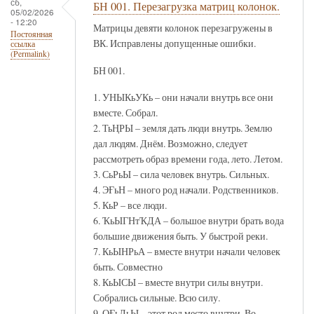
сб,
БН 001. Перезагрузка матриц колонок.
05/02/2026
- 12:20
Матрицы девяти колонок перезагружены в
Постоянная
ВК. Исправлены допущенные ошибки.
ссылка
(Permalink)
БН 001.
1. УНЫКьУКь – они начали внутрь все они
вместе. Собрал.
2. ТьҢРЫ – земля дать люди внутрь. Землю
дал людям. Днём. Возможно, следует
рассмотреть образ времени года, лето. Летом.
3. СьРьЫ – сила человек внутрь. Сильных.
4. ЭҒьН – много род начали. Родственников.
5. КьР – все люди.
6. ҠьЫГНтҠДА – большое внутри брать вода
большие движения быть. У быстрой реки.
7. КьЫНРьА – вместе внутри начали человек
быть. Совместно
8. КьЫСЫ – вместе внутри силы внутри.
Собрались сильные. Всю силу.
9. ОҒьЛьЫ – этот род место внутри. Во