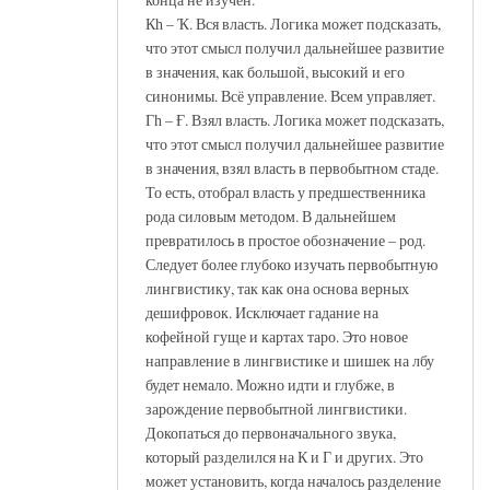
Кһ – Ҡ. Вся власть. Логика может подсказать,
что этот смысл получил дальнейшее развитие
в значения, как большой, высокий и его
синонимы. Всё управление. Всем управляет.
Гһ – Ғ. Взял власть. Логика может подсказать,
что этот смысл получил дальнейшее развитие
в значения, взял власть в первобытном стаде.
То есть, отобрал власть у предшественника
рода силовым методом. В дальнейшем
превратилось в простое обозначение – род.
Следует более глубоко изучать первобытную
лингвистику, так как она основа верных
дешифровок. Исключает гадание на
кофейной гуще и картах таро. Это новое
направление в лингвистике и шишек на лбу
будет немало. Можно идти и глубже, в
зарождение первобытной лингвистики.
Докопаться до первоначального звука,
который разделился на К и Г и других. Это
может установить, когда началось разделение