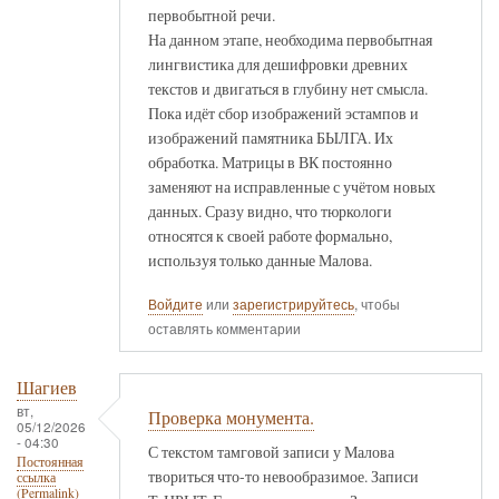
первобытной речи.
На данном этапе, необходима первобытная
лингвистика для дешифровки древних
текстов и двигаться в глубину нет смысла.
Пока идёт сбор изображений эстампов и
изображений памятника БЫЛГА. Их
обработка. Матрицы в ВК постоянно
заменяют на исправленные с учётом новых
данных. Сразу видно, что тюркологи
относятся к своей работе формально,
используя только данные Малова.
Войдите
или
зарегистрируйтесь
, чтобы
оставлять комментарии
Шагиев
вт,
Проверка монумента.
05/12/2026
- 04:30
С текстом тамговой записи у Малова
Постоянная
твориться что-то невообразимое. Записи
ссылка
(Permalink)