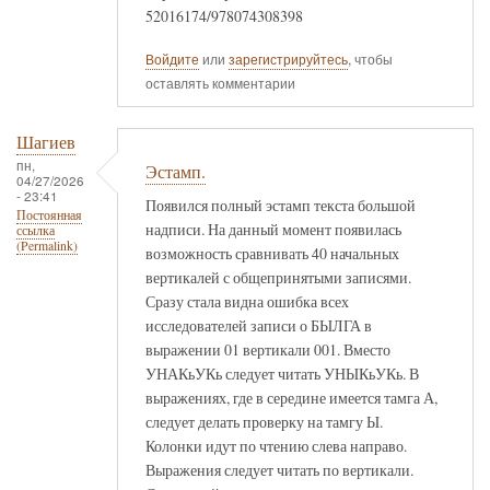
52016174/978074308398
Войдите
или
зарегистрируйтесь
, чтобы
оставлять комментарии
Шагиев
пн,
Эстамп.
04/27/2026
- 23:41
Появился полный эстамп текста большой
Постоянная
надписи. На данный момент появилась
ссылка
(Permalink)
возможность сравнивать 40 начальных
вертикалей с общепринятыми записями.
Сразу стала видна ошибка всех
исследователей записи о БЫЛГА в
выражении 01 вертикали 001. Вместо
УНАКьУКь следует читать УНЫКьУКь. В
выражениях, где в середине имеется тамга А,
следует делать проверку на тамгу Ы.
Колонки идут по чтению слева направо.
Выражения следует читать по вертикали.