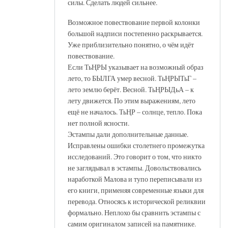
силы. Сделать людей сильнее.
Возможное повествование первой колонки
большой надписи постепенно раскрывается.
Уже приблизительно понятно, о чём идёт
повествование.
Если ТьҢРЫ указывает на возможный образ
лето, то БЫЛГА умер весной. ТьҢРЫТьГ –
лето землю берёт. Весной. ТьҢРЫДьА – к
лету движется. По этим выражениям, лето
ещё не началось. ТьҢР – солнце, тепло. Пока
нет полной ясности.
Эстампы дали дополнительные данные.
Исправлены ошибки столетнего промежутка
исследований. Это говорит о том, что никто
не заглядывал в эстампы. Довольствовались
наработкой Малова и тупо переписывали из
его книги, применяя современные языки для
перевода. Относясь к исторической реликвии
формально. Неплохо бы сравнить эстампы с
самим оригиналом записей на памятнике.