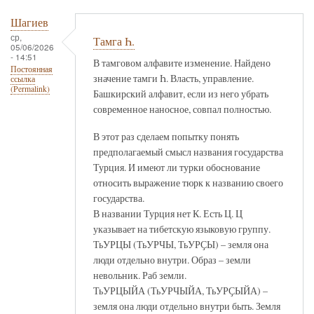
Шагиев
ср,
Тамга Һ.
05/06/2026
- 14:51
В тамговом алфавите изменение. Найдено
Постоянная
значение тамги Һ. Власть, управление.
ссылка
(Permalink)
Башкирский алфавит, если из него убрать
современное наносное, совпал полностью.
В этот раз сделаем попытку понять
предполагаемый смысл названия государства
Турция. И имеют ли турки обоснование
относить выражение тюрк к названию своего
государства.
В названии Турция нет К. Есть Ц. Ц
указывает на тибетскую языковую группу.
ТьУРЦЫ (ТьУРЧЫ, ТьУРҪЫ) – земля она
люди отдельно внутри. Образ – земли
невольник. Раб земли.
ТьУРЦЫЙА (ТьУРЧЫЙА, ТьУРҪЫЙА) –
земля она люди отдельно внутри быть. Земля