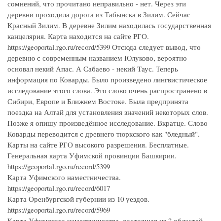
сомнений, что прочитано неправильно - нет. Через эти
деревни проходила дорога из Табынска в Зилим. Сейчас
Красный Зилим. В деревне Зилим находилась государственная
канцелярия. Карта находится на сайте РГО.
https://geoportal.rgo.ru/record/5399 Отсюда следует вывод, что
деревню с современным названием Юлуково, вероятно
основал некий Апас. А Сабаево - некий Таус. Теперь
информация по Коварды. Было произведено лингвистическое
исследование этого слова. Это слово очень распространено в
Сибири, Европе и Ближнем Востоке. Была предпринята
поездка на Алтай для установления значений некоторых слов.
Позже я опишу произведённое исследование. Вкратце. Слово
Коварды переводится с древнего тюркского как "бледный".
Карты на сайте РГО высокого разрешения. Бесплатные.
Генеральная карта Уфимской провинции Башкирии.
https://geoportal.rgo.ru/record/5399
Карта Уфимского наместничества.
https://geoportal.rgo.ru/record/6017
Карта Оренбургской губернии из 10 уездов.
https://geoportal.rgo.ru/record/5969
Карта Уфимского наместничества, состоящая из 2 областей,