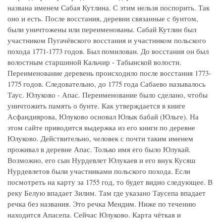
названа именем Сабая Кутлина. С этим нельзя поспорить. Так
оно и есть. После восстания, деревни связанные с бунтом,
были уничтожены или переименованы. Сабай Кутлин был
участником Пугачёвского восстания и участником польского
похода 1771-1773 годов. Был помилован. До восстания он был
волостным старшиной Кальчир - Табынской волости.
Переименование деревень происходило после восстания 1773-
1775 годов. Следовательно, до 1775 года Сабаево называлось
Таус. Юлуково - Апас. Переименование было сделано, чтобы
уничтожить память о бунте. Как утверждается в книге
Асфандиярова, Юлуково основал Юлык бабай (Юльге). На
этом сайте приводится выдержка из его книги по деревне
Юлуково. Действительно, человек с почти таким именем
проживал в деревне Апас. Только имя его было Юлукай.
Возможно, его сын Нурдевлет Юлукаев и его внук Кусяш
Нурдевлетов были участниками польского похода. Если
посмотреть на карту за 1755 год, то будет видно следующее. В
реку Белую впадает Зилим. Там где указано Таусепа впадает
речка без названия. Это речка Мендим. Ниже по течению
находится Апасепа. Сейчас Юлуково. Карта чёткая и