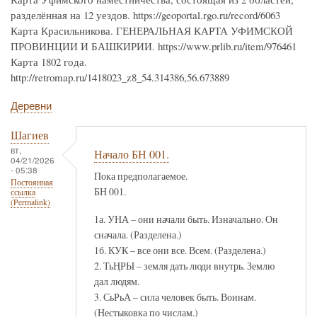
разделённая на 12 уездов. https://geoportal.rgo.ru/record/6063
Карта Красильникова. ГЕНЕРАЛЬНАЯ КАРТА УФИМСКОЙ
ПРОВИНЦИИ И БАШКИРИИ. https://www.prlib.ru/item/976461
Карта 1802 года.
http://retromap.ru/1418023_z8_54.314386,56.673889
Деревни
Шагиев
вт,
Начало БН 001.
04/21/2026
- 05:38
Пока предполагаемое.
Постоянная
БН 001.
ссылка
(Permalink)
1а. УНА – они начали быть. Изначально. Он
сначала. (Разделена.)
1б. КУК – все они все. Всем. (Разделена.)
2. ТьҢРЫ – земля дать люди внутрь. Землю
дал людям.
3. СьРьА – сила человек быть. Воинам.
(Нестыковка по числам.)