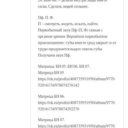
силы. Сделать людей сильнее.
Пф. П. Ф.
П – смотреть, видеть, искать, найти.
Первобытный звук Пф (П, Ф) связан с
органом зрения. Вероятное первобытное
произношение: губы вместе (род закрыт) и от
груди продувается выдох сквозь губы.
Получаем звук Пф.
Матрицы. БН 05. БН 06. БН 07.
Матрица БН 05
https://ok.ru/profile/408735931950/album/9770
52016174/978074276142
Матрица БН 06.
https://ok.ru/profile/408735931950/album/9770
52016174/978074292270
Матрица БН 07.
https://ok.ru/profile/408735931950/album/9770