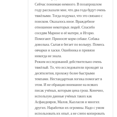
Сейчас понимаю немного. В позапрошлом
году рассказали мне, что два года будут очень
тяжёлыми. Тогда подумал, что это связано с
поиском. Оказалось иное. Враждебное
отношение некоторых людей. Спасибо
соседям Марине и её матери, и Игорю.
Помогают. Приносят корм собаке. Собака
довольна. Сытая и бегает по вольеру. Помесь
овчарки и хаски. Ошейника и привязи
никогда не знала.
Режим исследований действительно очень
тяжёлый. То, что исследователи проходят за
десятилетия, прохожу более быстрыми
темпами. Нестандартная логика помогает в
этом. И не обращаю внимание на всяких
писак учёных, которым цена грош. Конечно,
использую данные учёных таких как
Асфандияров, Малов, Кызласов и многих
других. Наработки их огромны. Надо с умом
использовать их опыт, а не слепо копировать