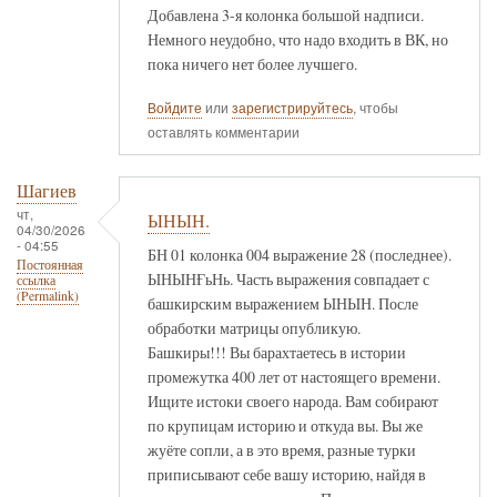
Добавлена 3-я колонка большой надписи.
Немного неудобно, что надо входить в ВК, но
пока ничего нет более лучшего.
Войдите
или
зарегистрируйтесь
, чтобы
оставлять комментарии
Шагиев
чт,
ЫНЫН.
04/30/2026
- 04:55
БН 01 колонка 004 выражение 28 (последнее).
Постоянная
ЫНЫНҒьНь. Часть выражения совпадает с
ссылка
(Permalink)
башкирским выражением ЫНЫН. После
обработки матрицы опубликую.
Башкиры!!! Вы барахтаетесь в истории
промежутка 400 лет от настоящего времени.
Ищите истоки своего народа. Вам собирают
по крупицам историю и откуда вы. Вы же
жуёте сопли, а в это время, разные турки
приписывают себе вашу историю, найдя в