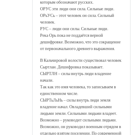
которым обозначают русских.
ОРУС эти люди они сила. Сильные люди.
ОРьУСь – этот человек он сила. Сильный
человек.
РУС – люди они силы. Сильные люди.
Река Орь пока не поддаётся верной
дешифровке. Возможно, что это сокращение
от первоначального древнего выражения.
В Кальчировой волости существовал человек
Сыртлан. Дешифровка показывает.
СЫРТЛН – силы внутрь люди владение
начали.
Так как это имя человека, то записываем в
единственном числе.
СЫРТьЛьНь – силы внутрь люди земля
владение начал. Овладевший сильными
людьми земли. Сильными людьми владеет.
Возможно – руководит сильными людьми.
Возможно, он руководил военным отрядом в
отдельно взятом поселении. По современной