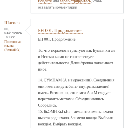
Войдите
или
зарегистрируйтесь
, чтобы
оставлять комментарии
Шагиев
пн,
БН 001. Продолжение.
04/27/2026
- 01:22
БН 001. Продолжение.
Постоянная
ссылка
То, что тюркологи трактуют как Бумын каган
(Permalink)
и Истеми каган не соответствует
действительности. Дешифровка показывает
иное.
14. ҪУМПАМ (А в выражении). Соединения
они иметь видеть быть (внутрь, владение)
иметь. Возможно, что тамги А и М следует
переставить местами. Объединившись.
Собрались.
15. БьОМНҠьҒьНь – делал это иметь начали
высота род начало. Заимели вождя. Выбрали
вождём. Выбрать вождём.