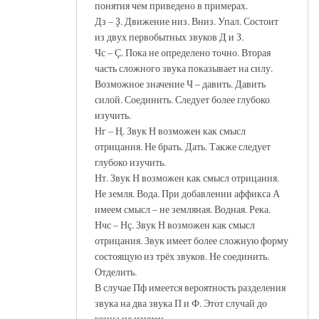
понятия чем приведено в примерах.
Дз – Ҙ. Движение низ. Вниз. Упал. Состоит
из двух первобытных звуков Д и З.
Чс – Ҫ. Пока не определено точно. Вторая
часть сложного звука показывает на силу.
Возможное значение Ч – давить. Давить
силой. Соединить. Следует более глубоко
изучить.
Нг – Ң. Звук Н возможен как смысл
отрицания. Не брать. Дать. Также следует
глубоко изучить.
Нт. Звук Н возможен как смысл отрицания.
Не земля. Вода. При добавлении аффикса А
имеем смысл – не земляная. Водная. Река.
Нчс – Нҫ. Звук Н возможен как смысл
отрицания. Звук имеет более сложную форму
состоящую из трёх звуков. Не соединить.
Отделить.
В случае Пф имеется вероятность разделения
звука на два звука П и Ф. Этот случай до
конца не изучен.