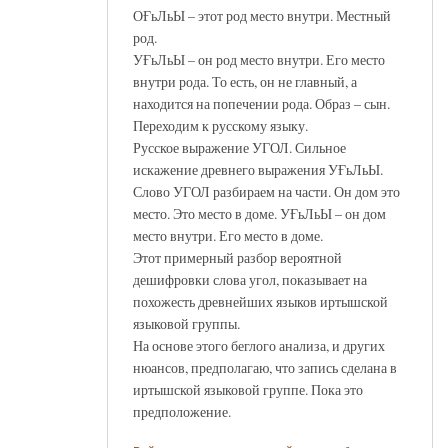
ОҒьЛьЫ – этот род место внутри. Местный
род.
УҒьЛьЫ – он род место внутри. Его место
внутри рода. То есть, он не главный, а
находится на попечении рода. Образ – сын.
Переходим к русскому языку.
Русское выражение УГОЛ. Сильное
искажение древнего выражения УҒьЛьЫ.
Слово УГОЛ разбираем на части. Он дом это
место. Это место в доме. УҒьЛьЫ – он дом
место внутри. Его место в доме.
Этот примерный разбор вероятной
дешифровки слова угол, показывает на
похожесть древнейших языков иртышской
языковой группы.
На основе этого беглого анализа, и других
нюансов, предполагаю, что запись сделана в
иртышской языковой группе. Пока это
предположение.