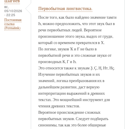
Шагиев
вс,
Первобытная лингвистика.
05/10/2026
- 22:25
После того, как было найдено значение тамги
Постоянная
Һ, можно предположить, что этот звук был в
ссылка
(Permalink)
речи первобытных людей. Вероятное
произношение этого звука, выдох от груди,
который со временем превратился в Х.
По логике, звуков Ҡ и Ғ не было в
первобытной речи и это сложные звуки от
производных К, Г и Һ.
Это относится также к звукам Ҙ, Ҫ, Ң, Нт, Нҫ.
Изучение первобытных звуков и их
значений, логика преобразования их в
дальнейшем развитии, даст верную
интерпритацию выражений в древних
текстах. Это мощнейший инструмент для
чтения древних текстов.
Вероятное происхождение сложных
первобытных звуков. Следует подбирать
синонимы, так как это более обширные