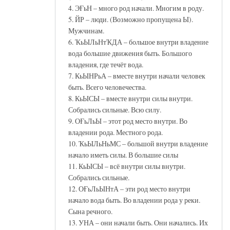
4. ЭҒьН – много род начали. Многим в роду.
5. ЙР – люди. (Возможно пропущена Ы).
Мужчинам.
6. ҠьЫЛьНтҠДА – большое внутри владение
вода большие движения быть. Большого
владения, где течёт вода.
7. КьЫНРьА – вместе внутри начали человек
быть. Всего человечества.
8. КьЫСЫ – вместе внутри силы внутри.
Собрались сильные. Всю силу.
9. ОҒьЛьЫ – этот род место внутри. Во
владении рода. Местного рода.
10. ҠьЫЛьНьМС – большой внутри владение
начало иметь силы. В большие силы
11. КьЫСЫ – всё внутри силы внутри.
Собрались сильные.
12. ОҒьЛьЫНтА – эти род место внутри
начало вода быть. Во владении рода у реки.
Сына речного.
13. УНА – они начали быть. Они начались. Их