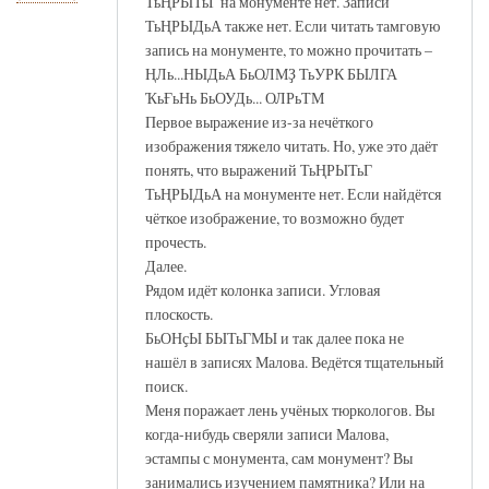
ТьҢРЫТьГ на монументе нет. Записи
ТьҢРЫДьА также нет. Если читать тамговую
запись на монументе, то можно прочитать –
ҢЛь...НЫДьА БьОЛМҘ ТьУРК БЫЛГА
ҠьҒьНь БьОУДь... ОЛРьТМ
Первое выражение из-за нечёткого
изображения тяжело читать. Но, уже это даёт
понять, что выражений ТьҢРЫТьГ
ТьҢРЫДьА на монументе нет. Если найдётся
чёткое изображение, то возможно будет
прочесть.
Далее.
Рядом идёт колонка записи. Угловая
плоскость.
БьОНҫЫ БЫТьГМЫ и так далее пока не
нашёл в записях Малова. Ведётся тщательный
поиск.
Меня поражает лень учёных тюркологов. Вы
когда-нибудь сверяли записи Малова,
эстампы с монумента, сам монумент? Вы
занимались изучением памятника? Или на