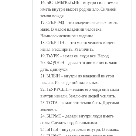
16. ЫСТьМЫҠьҒьНЬ – внутри силы земля
иметь внутри высота род начало. Сильной
земли вождя.
17. ОЛьРьМҘ – это владение человек иметь
мало. В малом владении человека.
Немногочисленное владение.
18. ОЛьРьПНь – это место человек видеть
начал. Расширить. Увеличить.
19. ТьУРК – земля он люди все. Народ.
20. БьОДНьҢ – делал это движения начало
дать. Двинулся.
21. ЫЛЫН – внутри из владений внутри
начали. Из владений начальных.
22. ТьУРУСЫН – землю его люди они силы
внутри начали. Землю его людей усилить.
23. ТОТА – земли эти земли быть. Другими
землями.
24. БЫРМС – делали внутри люди иметь
силы. Сделать людей сильными.
25. ЫТьЫ – внутри земля внутри. В землях.
26. БЫРМС – делали внутри люди иметь