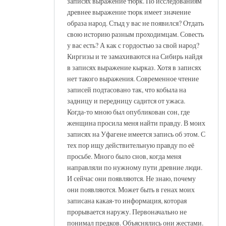
записях выражение тюрк. По исследованиям
древнее выражение тюрк имеет значение
образа народ. Стыд у вас не появился? Отдать
свою историю разным проходимцам. Совесть
у вас есть? А как с гордостью за свой народ?
Киргизы и те замахиваются на Сибирь найдя
в записях выражение кырказ. Хотя в записях
нет такого выражения. Современное чтение
записей подтасовано так, что кобыла на
задницу и передницу садится от ужаса.
Когда-то мною был опубликован сон, где
женщина просила меня найти правду. В моих
записях на Уфагене имеется запись об этом. С
тех пор ищу действительную правду по её
просьбе. Много было снов, когда меня
направляли по нужному пути древние люди.
И сейчас они появляются. Не знаю, почему
они появляются. Может быть в генах моих
записана какая-то информация, которая
прорывается наружу. Первоначально не
понимал предков. Объяснялись они жестами.