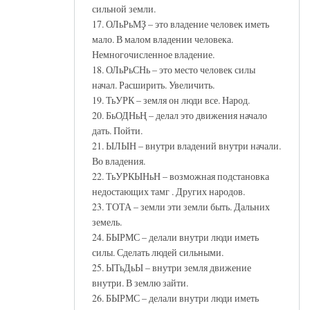
сильной земли.
17. ОЛьРьМҘ – это владение человек иметь
мало. В малом владении человека.
Немногочисленное владение.
18. ОЛьРьСНь – это место человек силы
начал. Расширить. Увеличить.
19. ТьУРК – земля он люди все. Народ.
20. БьОДНьҢ – делал это движения начало
дать. Пойти.
21. ЫЛЫН – внутри владений внутри начали.
Во владения.
22. ТьУРКЫНьН – возможная подстановка
недостающих тамг . Других народов.
23. ТОТА – земли эти земли быть. Дальних
земель.
24. БЫРМС – делали внутри люди иметь
силы. Сделать людей сильными.
25. ЫТьДьЫ – внутри земля движение
внутри. В землю зайти.
26. БЫРМС – делали внутри люди иметь