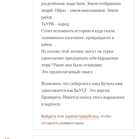
разделённые люди быть. Земля отобранных
людей. Образ – земля невольников. Земля
рабов.
ТьУРК – народ.
Стоит вспомнить историю и куда гнали
захваченное население, превращая их в
рабов.
На основе этой логики, могут ли турки
единолично присваивать себе выражение
тюрк? Ранее они были османами.
Это предполагаемый смысл.
Возможно, что сибирского хана Кучука имя
записывается как КьУҪГ. Это версия.
Проверить. Имеется запись этого выражения
в надписи.
Войдите
или
зарегистрируйтесь
, чтобы
оставлять комментарии