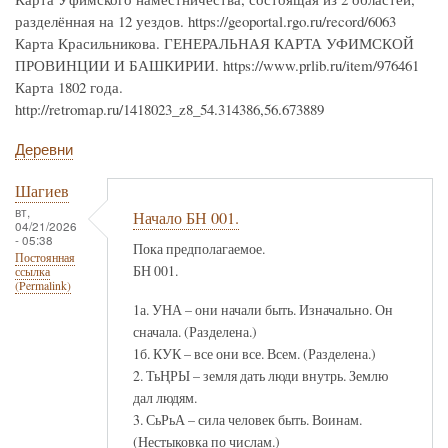
разделённая на 12 уездов. https://geoportal.rgo.ru/record/6063
Карта Красильникова. ГЕНЕРАЛЬНАЯ КАРТА УФИМСКОЙ
ПРОВИНЦИИ И БАШКИРИИ. https://www.prlib.ru/item/976461
Карта 1802 года.
http://retromap.ru/1418023_z8_54.314386,56.673889
Деревни
Шагиев
вт,
Начало БН 001.
04/21/2026
- 05:38
Пока предполагаемое.
Постоянная
БН 001.
ссылка
(Permalink)
1а. УНА – они начали быть. Изначально. Он
сначала. (Разделена.)
1б. КУК – все они все. Всем. (Разделена.)
2. ТьҢРЫ – земля дать люди внутрь. Землю
дал людям.
3. СьРьА – сила человек быть. Воинам.
(Нестыковка по числам.)