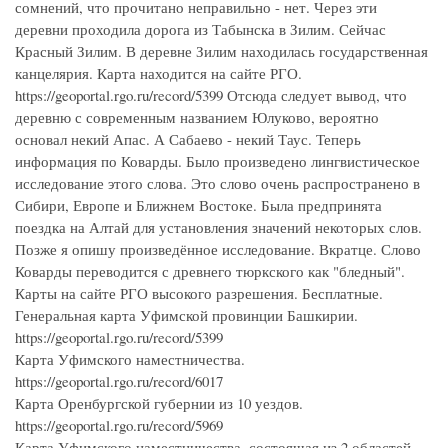
сомнений, что прочитано неправильно - нет. Через эти
деревни проходила дорога из Табынска в Зилим. Сейчас
Красный Зилим. В деревне Зилим находилась государственная
канцелярия. Карта находится на сайте РГО.
https://geoportal.rgo.ru/record/5399 Отсюда следует вывод, что
деревню с современным названием Юлуково, вероятно
основал некий Апас. А Сабаево - некий Таус. Теперь
информация по Коварды. Было произведено лингвистическое
исследование этого слова. Это слово очень распространено в
Сибири, Европе и Ближнем Востоке. Была предпринята
поездка на Алтай для установления значений некоторых слов.
Позже я опишу произведённое исследование. Вкратце. Слово
Коварды переводится с древнего тюркского как "бледный".
Карты на сайте РГО высокого разрешения. Бесплатные.
Генеральная карта Уфимской провинции Башкирии.
https://geoportal.rgo.ru/record/5399
Карта Уфимского наместничества.
https://geoportal.rgo.ru/record/6017
Карта Оренбургской губернии из 10 уездов.
https://geoportal.rgo.ru/record/5969
Карта Уфимского наместничества, состоящая из 2 областей,