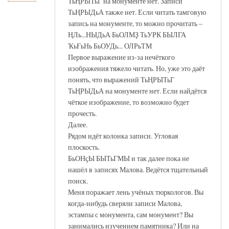
ТьҢРЫТьГ на монументе нет. Записи
ТьҢРЫДьА также нет. Если читать тамговую
запись на монументе, то можно прочитать –
ҢЛь...НЫДьА БьОЛМҘ ТьУРК БЫЛГА
ҠьҒьНь БьОУДь... ОЛРьТМ
Первое выражение из-за нечёткого
изображения тяжело читать. Но, уже это даёт
понять, что выражений ТьҢРЫТьГ
ТьҢРЫДьА на монументе нет. Если найдётся
чёткое изображение, то возможно будет
прочесть.
Далее.
Рядом идёт колонка записи. Угловая
плоскость.
БьОНҫЫ БЫТьГМЫ и так далее пока не
нашёл в записях Малова. Ведётся тщательный
поиск.
Меня поражает лень учёных тюркологов. Вы
когда-нибудь сверяли записи Малова,
эстампы с монумента, сам монумент? Вы
занимались изучением памятника? Или на