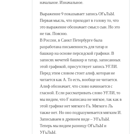
начальное. Изначальное.
Выражение 9 показывает запись ОҒьЛьЫ.
Первая мысль, что приходит в голову то, что
это выражение обозначает смысл сын. Но это
не так. Поясню.
В России, в Санкт Петербурге была
разработана письменность для татар и
башкир на основе персидской графики. В
записях мечетей башкир и татар, записанных
этой графикой, присутствует запись УҒЛИ.
Перед этим словом стоит алиф, которая не
читается как А. То есть, вообще не читается.
Алиф обозначает, что слово начинается с
гласной. Если рассматривать слово УҒЛИ, то
мы видим, что Ғ написана не мягкое, так как в
этой графике нет мягкого Ғь. Мягкого Ль
также нет. Но оно подразумевается мягким И.
Записываем в древнем виде – УҒьЛьЫ.
Теперь мы видим разницу ОҒьЛьЫ и
УҒьЛьЫ.