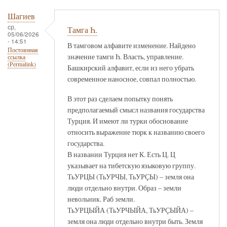
Шагиев
ср,
Тамга Һ.
05/06/2026
- 14:51
В тамговом алфавите изменение. Найдено
Постоянная
значение тамги Һ. Власть, управление.
ссылка
(Permalink)
Башкирский алфавит, если из него убрать
современное наносное, совпал полностью.
В этот раз сделаем попытку понять
предполагаемый смысл названия государства
Турция. И имеют ли турки обоснование
относить выражение тюрк к названию своего
государства.
В названии Турция нет К. Есть Ц. Ц
указывает на тибетскую языковую группу.
ТьУРЦЫ (ТьУРЧЫ, ТьУРҪЫ) – земля она
люди отдельно внутри. Образ – земли
невольник. Раб земли.
ТьУРЦЫЙА (ТьУРЧЫЙА, ТьУРҪЫЙА) –
земля она люди отдельно внутри быть. Земля