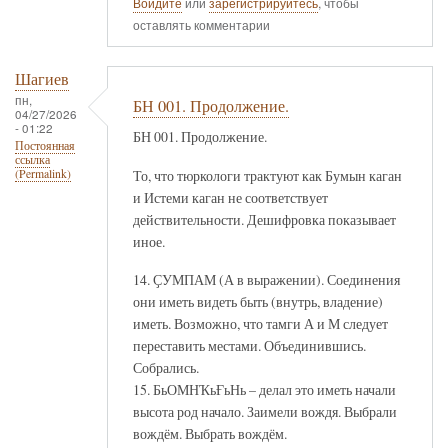
Войдите
или
зарегистрируйтесь
, чтобы
оставлять комментарии
Шагиев
пн,
БН 001. Продолжение.
04/27/2026
- 01:22
БН 001. Продолжение.
Постоянная
ссылка
То, что тюркологи трактуют как Бумын каган
(Permalink)
и Истеми каган не соответствует
действительности. Дешифровка показывает
иное.
14. ҪУМПАМ (А в выражении). Соединения
они иметь видеть быть (внутрь, владение)
иметь. Возможно, что тамги А и М следует
переставить местами. Объединившись.
Собрались.
15. БьОМНҠьҒьНь – делал это иметь начали
высота род начало. Заимели вождя. Выбрали
вождём. Выбрать вождём.