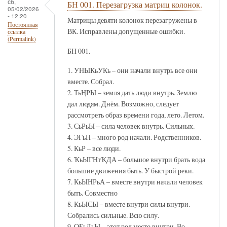
сб,
БН 001. Перезагрузка матриц колонок.
05/02/2026
- 12:20
Матрицы девяти колонок перезагружены в
Постоянная
ВК. Исправлены допущенные ошибки.
ссылка
(Permalink)
БН 001.
1. УНЫКьУКь – они начали внутрь все они
вместе. Собрал.
2. ТьҢРЫ – земля дать люди внутрь. Землю
дал людям. Днём. Возможно, следует
рассмотреть образ времени года, лето. Летом.
3. СьРьЫ – сила человек внутрь. Сильных.
4. ЭҒьН – много род начали. Родственников.
5. КьР – все люди.
6. ҠьЫГНтҠДА – большое внутри брать вода
большие движения быть. У быстрой реки.
7. КьЫНРьА – вместе внутри начали человек
быть. Совместно
8. КьЫСЫ – вместе внутри силы внутри.
Собрались сильные. Всю силу.
9. ОҒьЛьЫ – этот род место внутри. Во