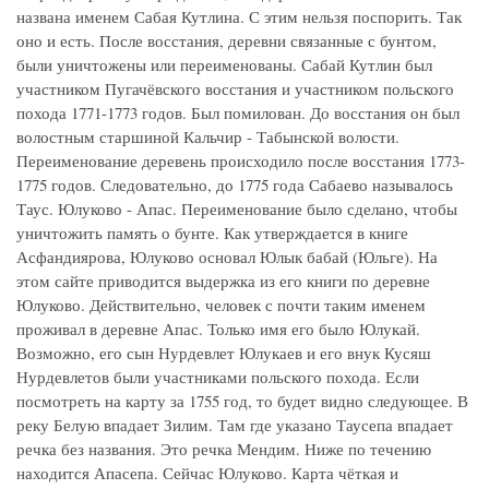
названа именем Сабая Кутлина. С этим нельзя поспорить. Так
оно и есть. После восстания, деревни связанные с бунтом,
были уничтожены или переименованы. Сабай Кутлин был
участником Пугачёвского восстания и участником польского
похода 1771-1773 годов. Был помилован. До восстания он был
волостным старшиной Кальчир - Табынской волости.
Переименование деревень происходило после восстания 1773-
1775 годов. Следовательно, до 1775 года Сабаево называлось
Таус. Юлуково - Апас. Переименование было сделано, чтобы
уничтожить память о бунте. Как утверждается в книге
Асфандиярова, Юлуково основал Юлык бабай (Юльге). На
этом сайте приводится выдержка из его книги по деревне
Юлуково. Действительно, человек с почти таким именем
проживал в деревне Апас. Только имя его было Юлукай.
Возможно, его сын Нурдевлет Юлукаев и его внук Кусяш
Нурдевлетов были участниками польского похода. Если
посмотреть на карту за 1755 год, то будет видно следующее. В
реку Белую впадает Зилим. Там где указано Таусепа впадает
речка без названия. Это речка Мендим. Ниже по течению
находится Апасепа. Сейчас Юлуково. Карта чёткая и