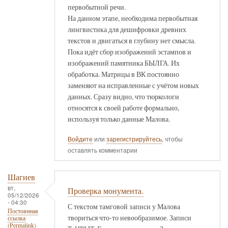
первобытной речи.
На данном этапе, необходима первобытная
лингвистика для дешифровки древних
текстов и двигаться в глубину нет смысла.
Пока идёт сбор изображений эстампов и
изображений памятника БЫЛГА. Их
обработка. Матрицы в ВК постоянно
заменяют на исправленные с учётом новых
данных. Сразу видно, что тюркологи
относятся к своей работе формально,
используя только данные Малова.
Войдите
или
зарегистрируйтесь
, чтобы
оставлять комментарии
Шагиев
вт,
Проверка монумента.
05/12/2026
- 04:30
С текстом тамговой записи у Малова
Постоянная
твориться что-то невообразимое. Записи
ссылка
(Permalink)