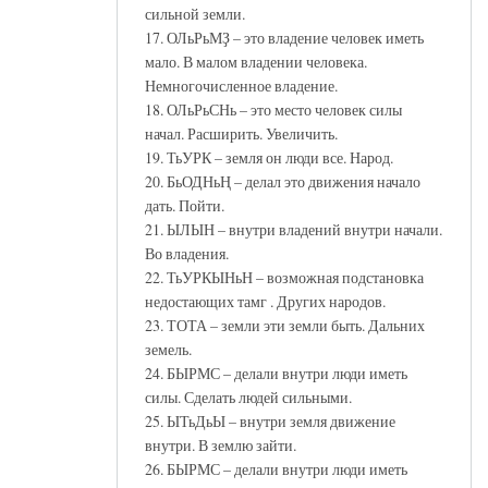
сильной земли.
17. ОЛьРьМҘ – это владение человек иметь
мало. В малом владении человека.
Немногочисленное владение.
18. ОЛьРьСНь – это место человек силы
начал. Расширить. Увеличить.
19. ТьУРК – земля он люди все. Народ.
20. БьОДНьҢ – делал это движения начало
дать. Пойти.
21. ЫЛЫН – внутри владений внутри начали.
Во владения.
22. ТьУРКЫНьН – возможная подстановка
недостающих тамг . Других народов.
23. ТОТА – земли эти земли быть. Дальних
земель.
24. БЫРМС – делали внутри люди иметь
силы. Сделать людей сильными.
25. ЫТьДьЫ – внутри земля движение
внутри. В землю зайти.
26. БЫРМС – делали внутри люди иметь