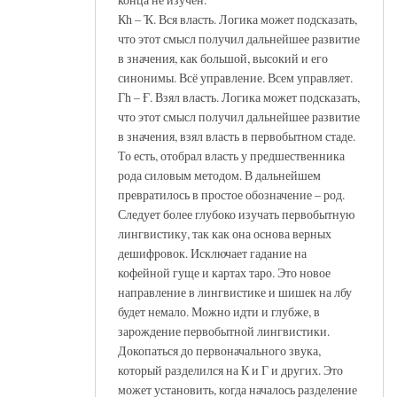
Кһ – Ҡ. Вся власть. Логика может подсказать,
что этот смысл получил дальнейшее развитие
в значения, как большой, высокий и его
синонимы. Всё управление. Всем управляет.
Гһ – Ғ. Взял власть. Логика может подсказать,
что этот смысл получил дальнейшее развитие
в значения, взял власть в первобытном стаде.
То есть, отобрал власть у предшественника
рода силовым методом. В дальнейшем
превратилось в простое обозначение – род.
Следует более глубоко изучать первобытную
лингвистику, так как она основа верных
дешифровок. Исключает гадание на
кофейной гуще и картах таро. Это новое
направление в лингвистике и шишек на лбу
будет немало. Можно идти и глубже, в
зарождение первобытной лингвистики.
Докопаться до первоначального звука,
который разделился на К и Г и других. Это
может установить, когда началось разделение