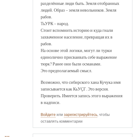
разделённые люди быть. Земля отобранных
людей. Образ – земля невольников. Земля
рабов.
ТьУРК – народ.
Стоит вспомнить историю и куда гнали
захваченное население, превращая их в
рабов.
На основе этой логики, могут ли турки
единолично присваивать себе выражение
тюрк? Ранее они были османами.
Это предполагаемый смысл.
Возможно, что сибирского хана Кучука имя
записывается как КьУҪГ. Это версия.
Проверить. Имеется запись этого выражения
в надписи.
Войдите
или
зарегистрируйтесь
, чтобы
оставлять комментарии