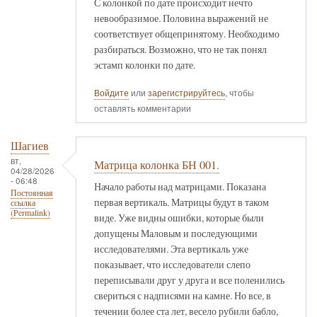
С колонкой по дате происходит нечто
невообразимое. Половина выражений не
соответствует общепринятому. Необходимо
разбираться. Возможно, что не так понял
эстамп колонки по дате.
Войдите
или
зарегистрируйтесь
, чтобы
оставлять комментарии
Шагиев
вт,
Матрица колонка БН 001.
04/28/2026
- 06:48
Начало работы над матрицами. Показана
Постоянная
первая вертикаль. Матрицы будут в таком
ссылка
(Permalink)
виде. Уже видны ошибки, которые были
допущены Маловым и последующими
исследователями. Эта вертикаль уже
показывает, что исследователи слепо
переписывали друг у друга и все поленились
свериться с надписями на камне. Но все, в
течении более ста лет, весело рубили бабло,