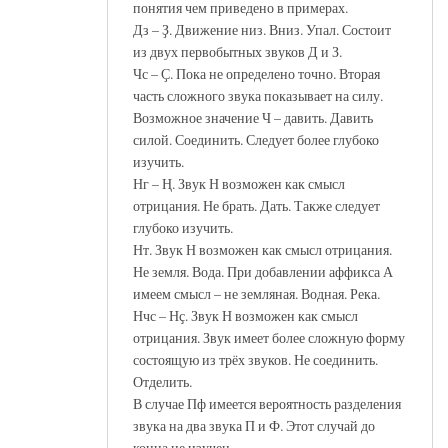
понятия чем приведено в примерах.
Дз – Ҙ. Движение низ. Вниз. Упал. Состоит
из двух первобытных звуков Д и З.
Чс – Ҫ. Пока не определено точно. Вторая
часть сложного звука показывает на силу.
Возможное значение Ч – давить. Давить
силой. Соединить. Следует более глубоко
изучить.
Нг – Ң. Звук Н возможен как смысл
отрицания. Не брать. Дать. Также следует
глубоко изучить.
Нт. Звук Н возможен как смысл отрицания.
Не земля. Вода. При добавлении аффикса А
имеем смысл – не земляная. Водная. Река.
Нчс – Нҫ. Звук Н возможен как смысл
отрицания. Звук имеет более сложную форму
состоящую из трёх звуков. Не соединить.
Отделить.
В случае Пф имеется вероятность разделения
звука на два звука П и Ф. Этот случай до
конца не изучен.