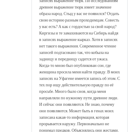
записях выражение тюрк. По исследованиям
древнее выражение тюрк имеет значение
образа народ. Стыд у вас не появился? Отдать
свою историю разным проходимцам. Совесть
у вас есть? А как с гордостью за свой народ?
Киргизы и те замахиваются на Сибирь найдя
в записях выражение кырказ. Хотя в записях
нет такого выражения. Современное чтение
записей подтасовано так, что кобыла на
задницу и передницу садится от ужаса.
Когда-то мною был опубликован сон, где
женщина просила меня найти правду. В моих
записях на Уфагене имеется запись об этом. С
тех пор ищу действительную правду по её
просьбе. Много было снов, когда меня
направляли по нужному пути древние люди.
И сейчас они появляются. Не знаю, почему
они появляются. Может быть в генах моих
записана какая-то информация, которая
прорывается наружу. Первоначально не
понимал предков. Объяснялись они жестами.