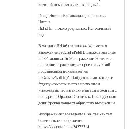
военной номенклатуре – взводный.
Город Нягань. Возможная дешифровка.
Нягань.
НьҒьНь – начало род начало. Изначальный
род.
В матрице БН 06 колонка 44 (4) имеется
выражение БьОЛьҒьРьЫН. Также, в матрице
БН 06 колонка 46 (6) выражение 08 имеется
неполное выражение, которое логической
подстановкой показывает на
БьОЛьҒьРьЫНДА. Найдутся люди, которые
будут указывать на это выражение и
утверждать, что казанские татары и болгары с
Болгарии с Орхона. Это не так. Последующая
дешифровка покажет образ этих выражений.
Изображения переведены в ВК, так как там
более чёткое изображение.
https://vk.com/photos34372714