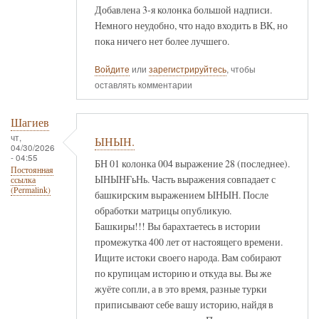
Добавлена 3-я колонка большой надписи.
Немного неудобно, что надо входить в ВК, но
пока ничего нет более лучшего.
Войдите
или
зарегистрируйтесь
, чтобы
оставлять комментарии
Шагиев
чт,
ЫНЫН.
04/30/2026
- 04:55
БН 01 колонка 004 выражение 28 (последнее).
Постоянная
ЫНЫНҒьНь. Часть выражения совпадает с
ссылка
(Permalink)
башкирским выражением ЫНЫН. После
обработки матрицы опубликую.
Башкиры!!! Вы барахтаетесь в истории
промежутка 400 лет от настоящего времени.
Ищите истоки своего народа. Вам собирают
по крупицам историю и откуда вы. Вы же
жуёте сопли, а в это время, разные турки
приписывают себе вашу историю, найдя в