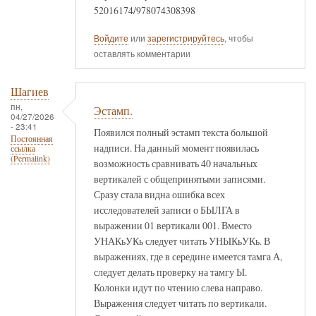
52016174/978074308398
Войдите
или
зарегистрируйтесь
, чтобы
оставлять комментарии
Шагиев
пн,
Эстамп.
04/27/2026
- 23:41
Появился полный эстамп текста большой
Постоянная
надписи. На данный момент появилась
ссылка
(Permalink)
возможность сравнивать 40 начальных
вертикалей с общепринятыми записями.
Сразу стала видна ошибка всех
исследователей записи о БЫЛГА в
выражении 01 вертикали 001. Вместо
УНАКьУКь следует читать УНЫКьУКь. В
выражениях, где в середине имеется тамга А,
следует делать проверку на тамгу Ы.
Колонки идут по чтению слева направо.
Выражения следует читать по вертикали.