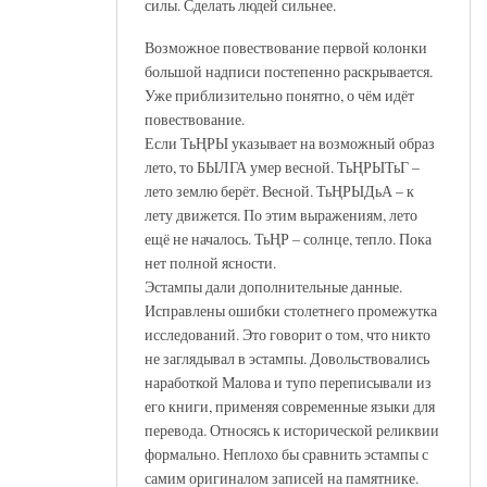
силы. Сделать людей сильнее.
Возможное повествование первой колонки
большой надписи постепенно раскрывается.
Уже приблизительно понятно, о чём идёт
повествование.
Если ТьҢРЫ указывает на возможный образ
лето, то БЫЛГА умер весной. ТьҢРЫТьГ –
лето землю берёт. Весной. ТьҢРЫДьА – к
лету движется. По этим выражениям, лето
ещё не началось. ТьҢР – солнце, тепло. Пока
нет полной ясности.
Эстампы дали дополнительные данные.
Исправлены ошибки столетнего промежутка
исследований. Это говорит о том, что никто
не заглядывал в эстампы. Довольствовались
наработкой Малова и тупо переписывали из
его книги, применяя современные языки для
перевода. Относясь к исторической реликвии
формально. Неплохо бы сравнить эстампы с
самим оригиналом записей на памятнике.