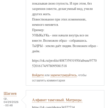
показывая свою глупость. И при этом, без
зазрения совести, делая умный вид, учили
других жить.
Повествование при этих изменениях,
немного меняется.
Пример:
УНЫКьУКь - они начали внутрь все он
вместе. Возможен образ - собравшись.
ТьҢРЫ - землю даёт людям. Возможен образ -
днём.
https://ok.ru/profile/408735931950/album/9770
52016174/978095081518
Войдите
или
зарегистрируйтесь
, чтобы
оставлять комментарии
Шагиев
ср,
Алфавит тамговый. Матрицы.
04/29/2026
- 00:48
https://vk.com/photos34372714