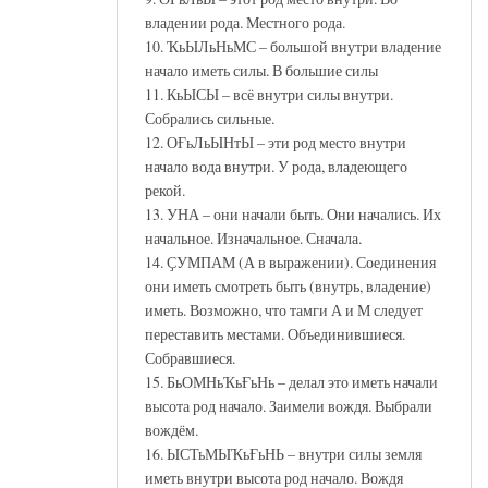
владении рода. Местного рода.
10. ҠьЫЛьНьМС – большой внутри владение
начало иметь силы. В большие силы
11. КьЫСЫ – всё внутри силы внутри.
Собрались сильные.
12. ОҒьЛьЫНтЫ – эти род место внутри
начало вода внутри. У рода, владеющего
рекой.
13. УНА – они начали быть. Они начались. Их
начальное. Изначальное. Сначала.
14. ҪУМПАМ (А в выражении). Соединения
они иметь смотреть быть (внутрь, владение)
иметь. Возможно, что тамги А и М следует
переставить местами. Объединившиеся.
Собравшиеся.
15. БьОМНьҠьҒьНь – делал это иметь начали
высота род начало. Заимели вождя. Выбрали
вождём.
16. ЫСТьМЫҠьҒьНЬ – внутри силы земля
иметь внутри высота род начало. Вождя