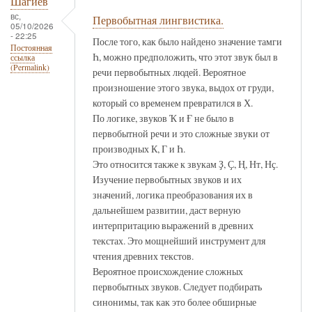
Шагиев
вс,
Первобытная лингвистика.
05/10/2026
- 22:25
После того, как было найдено значение тамги
Постоянная
Һ, можно предположить, что этот звук был в
ссылка
(Permalink)
речи первобытных людей. Вероятное
произношение этого звука, выдох от груди,
который со временем превратился в Х.
По логике, звуков Ҡ и Ғ не было в
первобытной речи и это сложные звуки от
производных К, Г и Һ.
Это относится также к звукам Ҙ, Ҫ, Ң, Нт, Нҫ.
Изучение первобытных звуков и их
значений, логика преобразования их в
дальнейшем развитии, даст верную
интерпритацию выражений в древних
текстах. Это мощнейший инструмент для
чтения древних текстов.
Вероятное происхождение сложных
первобытных звуков. Следует подбирать
синонимы, так как это более обширные