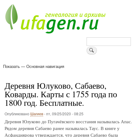
Перейти
к
основному
содержанию
Поиск
Показать — Основная навигация
Основная
навигация
Деревни
Форум
Поиск земляков
Татарские имена
Блоги
Войти
Поддержи Уфаген!
Деревня Юлуково, Сабаево,
Коварды. Карты с 1755 года по
1800 год. Бесплатные.
Опубликовано
Шагиев
-
пт, 09/25/2020 - 08:25
Деревня Юлуково до Пугачёвского восстания называлась Апас.
Рядом деревня Сабаево ранее называлась Таус. В книге у
Асфандиярова утверждается, что деревня Сабаево была