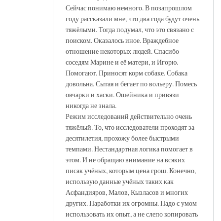
Сейчас понимаю немного. В позапрошлом
году рассказали мне, что два года будут очень
тяжёлыми. Тогда подумал, что это связано с
поиском. Оказалось иное. Враждебное
отношение некоторых людей. Спасибо
соседям Марине и её матери, и Игорю.
Помогают. Приносят корм собаке. Собака
довольна. Сытая и бегает по вольеру. Помесь
овчарки и хаски. Ошейника и привязи
никогда не знала.
Режим исследований действительно очень
тяжёлый. То, что исследователи проходят за
десятилетия, прохожу более быстрыми
темпами. Нестандартная логика помогает в
этом. И не обращаю внимание на всяких
писак учёных, которым цена грош. Конечно,
использую данные учёных таких как
Асфандияров, Малов, Кызласов и многих
других. Наработки их огромны. Надо с умом
использовать их опыт, а не слепо копировать