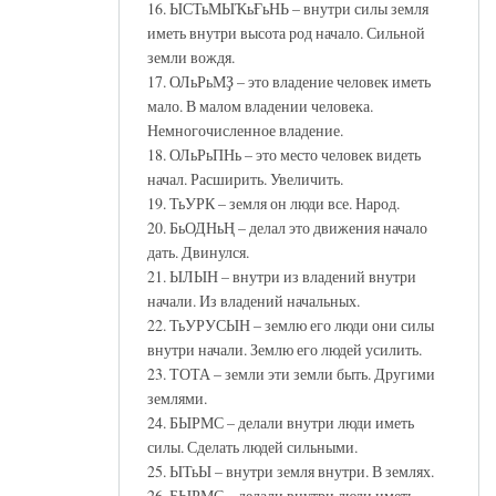
16. ЫСТьМЫҠьҒьНЬ – внутри силы земля
иметь внутри высота род начало. Сильной
земли вождя.
17. ОЛьРьМҘ – это владение человек иметь
мало. В малом владении человека.
Немногочисленное владение.
18. ОЛьРьПНь – это место человек видеть
начал. Расширить. Увеличить.
19. ТьУРК – земля он люди все. Народ.
20. БьОДНьҢ – делал это движения начало
дать. Двинулся.
21. ЫЛЫН – внутри из владений внутри
начали. Из владений начальных.
22. ТьУРУСЫН – землю его люди они силы
внутри начали. Землю его людей усилить.
23. ТОТА – земли эти земли быть. Другими
землями.
24. БЫРМС – делали внутри люди иметь
силы. Сделать людей сильными.
25. ЫТьЫ – внутри земля внутри. В землях.
26. БЫРМС – делали внутри люди иметь