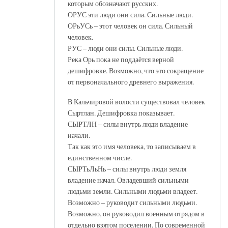
которым обозначают русских.
ОРУС эти люди они сила. Сильные люди.
ОРьУСь – этот человек он сила. Сильный
человек.
РУС – люди они силы. Сильные люди.
Река Орь пока не поддаётся верной
дешифровке. Возможно, что это сокращение
от первоначального древнего выражения.
В Кальчировой волости существовал человек
Сыртлан. Дешифровка показывает.
СЫРТЛН – силы внутрь люди владение
начали.
Так как это имя человека, то записываем в
единственном числе.
СЫРТьЛьНь – силы внутрь люди земля
владение начал. Овладевший сильными
людьми земли. Сильными людьми владеет.
Возможно – руководит сильными людьми.
Возможно, он руководил военным отрядом в
отдельно взятом поселении. По современной