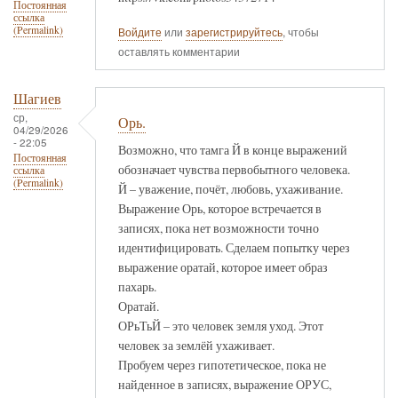
Постоянная
ссылка
(Permalink)
Войдите
или
зарегистрируйтесь
, чтобы
оставлять комментарии
Шагиев
ср,
Орь.
04/29/2026
- 22:05
Возможно, что тамга Й в конце выражений
Постоянная
обозначает чувства первобытного человека.
ссылка
(Permalink)
Й – уважение, почёт, любовь, ухаживание.
Выражение Орь, которое встречается в
записях, пока нет возможности точно
идентифицировать. Сделаем попытку через
выражение оратай, которое имеет образ
пахарь.
Оратай.
ОРьТьЙ – это человек земля уход. Этот
человек за землёй ухаживает.
Пробуем через гипотетическое, пока не
найденное в записях, выражение ОРУС,