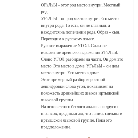
ОҒьЛьЫ – этот род место внутри. Местный
род.
УҒьЛьЫ – он род место внутри. Его место
внутри рода. То есть, он не главный, а
находится на попечении рода. Образ – сын.
Переходим к русскому языку.
Русское выражение УГОЛ. Сильное
искажение древнего выражения УҒьЛьЫ.
Слово УГОЛ разбираем на части. Он дом это
место. Это место в доме. УҒьЛьЫ – он дом
место внутри. Его место в доме.
Этот примерный разбор вероятной
дешифровки слова угол, показывает на
похожесть древнейших языков иртышской
языковой группы.
На основе этого беглого анализа, и других
нюансов, предполагаю, что запись сделана в
иртышской языковой группе. Пока это
предположение.