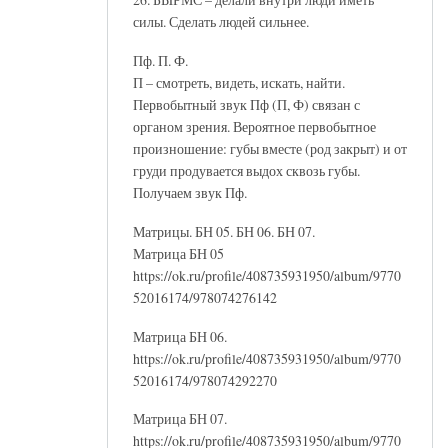
силы. Сделать людей сильнее.
Пф. П. Ф.
П – смотреть, видеть, искать, найти.
Первобытный звук Пф (П, Ф) связан с
органом зрения. Вероятное первобытное
произношение: губы вместе (род закрыт) и от
груди продувается выдох сквозь губы.
Получаем звук Пф.
Матрицы. БН 05. БН 06. БН 07.
Матрица БН 05
https://ok.ru/profile/408735931950/album/9770
52016174/978074276142
Матрица БН 06.
https://ok.ru/profile/408735931950/album/9770
52016174/978074292270
Матрица БН 07.
https://ok.ru/profile/408735931950/album/9770