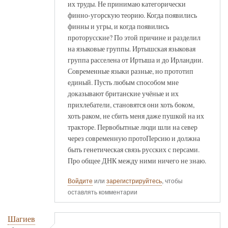
их труды. Не принимаю категорически
финно-угорскую теорию. Когда появились
финны и угры, и когда появились
проторусские? По этой причине и разделил
на языковые группы. Иртышская языковая
группа расселена от Иртыша и до Ирландии.
Современные языки разные, но прототип
единый. Пусть любым способом мне
доказывают британские учёные и их
прихлебатели, становятся они хоть боком,
хоть раком, не сбить меня даже пушкой на их
тракторе. Первобытные люди шли на север
через современную протоПерсию и должна
быть генетическая связь русских с персами.
Про общее ДНК между ними ничего не знаю.
Войдите
или
зарегистрируйтесь
, чтобы
оставлять комментарии
Шагиев