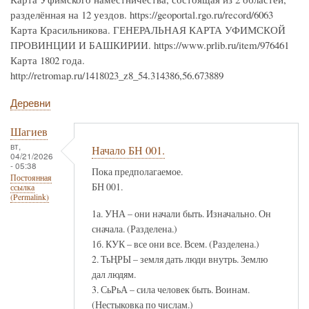
разделённая на 12 уездов. https://geoportal.rgo.ru/record/6063
Карта Красильникова. ГЕНЕРАЛЬНАЯ КАРТА УФИМСКОЙ
ПРОВИНЦИИ И БАШКИРИИ. https://www.prlib.ru/item/976461
Карта 1802 года.
http://retromap.ru/1418023_z8_54.314386,56.673889
Деревни
Шагиев
вт,
Начало БН 001.
04/21/2026
- 05:38
Пока предполагаемое.
Постоянная
БН 001.
ссылка
(Permalink)
1а. УНА – они начали быть. Изначально. Он
сначала. (Разделена.)
1б. КУК – все они все. Всем. (Разделена.)
2. ТьҢРЫ – земля дать люди внутрь. Землю
дал людям.
3. СьРьА – сила человек быть. Воинам.
(Нестыковка по числам.)