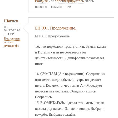
Войдите
или
зарегистрируйтесь
, чтобы
оставлять комментарии
Шагиев
пн,
БН 001. Продолжение.
04/27/2026
- 01:22
БН 001. Продолжение.
Постоянная
ссылка
То, что тюркологи трактуют как Бумын каган
(Permalink)
и Истеми каган не соответствует
действительности. Дешифровка показывает
иное.
14. ҪУМПАМ (А в выражении). Соединения
они иметь видеть быть (внутрь, владение)
иметь. Возможно, что тамги А и М следует
переставить местами. Объединившись.
Собрались.
15. БьОМНҠьҒьНь – делал это иметь начали
высота род начало. Заимели вождя. Выбрали
вождём. Выбрать вождём.