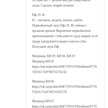
силы. Сделать людей сильнее.
Пф. П. Ф.
П – смотреть, видеть, искать, найти.
Первобытный звук Пф (П, Ф) связан с
органом зрения. Вероятное первобытное
произношение: губы вместе (род закрыт) и от
груди продувается выдох сквозь губы.
Получаем звук Пф.
Матрицы. БН 05. БН 06. БН 07.
Матрица БН 05
https://ok.ru/profile/408735931950/album/9770
52016174/978074276142
Матрица БН 06.
https://ok.ru/profile/408735931950/album/9770
52016174/978074292270
Матрица БН 07.
https://ok.ru/profile/408735931950/album/9770