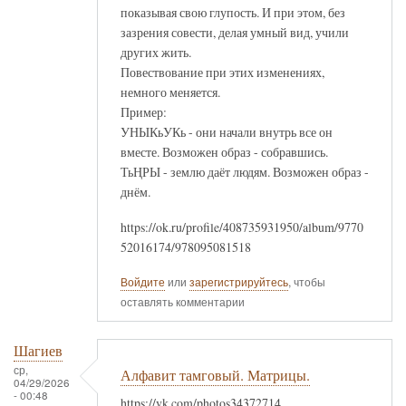
показывая свою глупость. И при этом, без
зазрения совести, делая умный вид, учили
других жить.
Повествование при этих изменениях,
немного меняется.
Пример:
УНЫКьУКь - они начали внутрь все он
вместе. Возможен образ - собравшись.
ТьҢРЫ - землю даёт людям. Возможен образ -
днём.
https://ok.ru/profile/408735931950/album/9770
52016174/978095081518
Войдите
или
зарегистрируйтесь
, чтобы
оставлять комментарии
Шагиев
ср,
Алфавит тамговый. Матрицы.
04/29/2026
- 00:48
https://vk.com/photos34372714