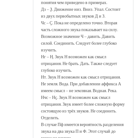
понятия чем приведено в примерах.
Дз – Ҙ. Движение низ. Вниз. Упал. Состоит
из двух первобытных звуков Д и З.
Чс – Ҫ. Пока не определено точно. Вторая
часть сложного звука показывает на силу.
Возможное значение Ч – давить. Давить
силой. Соединить. Следует более глубоко
изучить.
Нг – Ң. Звук Н возможен как смысл
отрицания. Не брать. Дать. Также следует
глубоко изучить.
Нт. Звук Н возможен как смысл отрицания.
Не земля. Вода. При добавлении аффикса А
имеем смысл – не земляная. Водная. Река.
Нчс – Нҫ. Звук Н возможен как смысл
отрицания. Звук имеет более сложную форму
состоящую из трёх звуков. Не соединить.
Отделить.
В случае Пф имеется вероятность разделения
звука на два звука П и Ф. Этот случай до
конца не изучен.