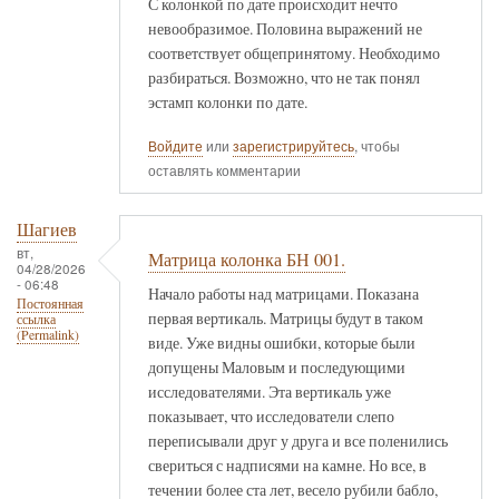
С колонкой по дате происходит нечто
невообразимое. Половина выражений не
соответствует общепринятому. Необходимо
разбираться. Возможно, что не так понял
эстамп колонки по дате.
Войдите
или
зарегистрируйтесь
, чтобы
оставлять комментарии
Шагиев
вт,
Матрица колонка БН 001.
04/28/2026
- 06:48
Начало работы над матрицами. Показана
Постоянная
первая вертикаль. Матрицы будут в таком
ссылка
(Permalink)
виде. Уже видны ошибки, которые были
допущены Маловым и последующими
исследователями. Эта вертикаль уже
показывает, что исследователи слепо
переписывали друг у друга и все поленились
свериться с надписями на камне. Но все, в
течении более ста лет, весело рубили бабло,