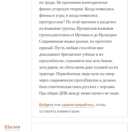
их труды. Не принимаю категорически
финно-угорскую теорию. Когда появились
финны и угры, и когда появились
проторусские? По этой причине и разделил
на языковые группы. Иртышская языковая
группа расселена от Иртыша и до Ирландии.
Современные языки разные, но прототип
единый. Пусть любым способом мне
доказывают британские учёные и их
прихлебатели, становятся они хоть боком,
хоть раком, не сбить меня даже пушкой на их
тракторе. Первобытные люди шли на север
через современную протоПерсию и должна
быть генетическая связь русских с персами.
Про общее ДНК между ними ничего не знаю.
Войдите
или
зарегистрируйтесь
, чтобы
оставлять комментарии
Шагиев