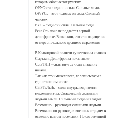
которым обозначают русских.
ОРУС эти люди они сила. Сильные люди.
ОРьУСь – этот человек он сила. Сильный
человек.
РУС – люди они силы. Сильные люди.
Река Орь пока не поддаётся верной
дешифровке. Возможно, что это сокращение
от первоначального древнего выражения.
В Кальчировой волости существовал человек
Сыртлан. Дешифровка показывает.
СЫРТЛН – силы внутрь люди владение
начали.
Так как это имя человека, то записываем в
единственном числе.
СЫРТьЛьНь – силы внутрь люди земля
владение начал. Овладевший сильными
людьми земли. Сильными людьми владеет.
Возможно – руководит сильными людьми.
Возможно, он руководил военным отрядом в
отдельно взятом поселении. По современной