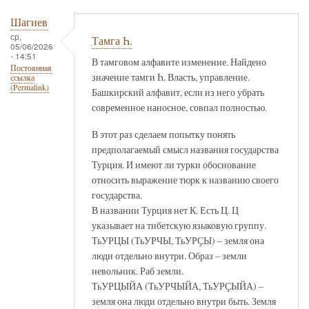
Шагиев
ср,
Тамга Һ.
05/06/2026
- 14:51
В тамговом алфавите изменение. Найдено
Постоянная
значение тамги Һ. Власть, управление.
ссылка
(Permalink)
Башкирский алфавит, если из него убрать
современное наносное, совпал полностью.
В этот раз сделаем попытку понять
предполагаемый смысл названия государства
Турция. И имеют ли турки обоснование
относить выражение тюрк к названию своего
государства.
В названии Турция нет К. Есть Ц. Ц
указывает на тибетскую языковую группу.
ТьУРЦЫ (ТьУРЧЫ, ТьУРҪЫ) – земля она
люди отдельно внутри. Образ – земли
невольник. Раб земли.
ТьУРЦЫЙА (ТьУРЧЫЙА, ТьУРҪЫЙА) –
земля она люди отдельно внутри быть. Земля