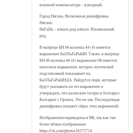
военной номенклатуре – взводный.
Город Нягань. Возможная дешифровка.
Нягань.
НьҒьНь – начало род начало. Изначальный
род.
В матрице БН 06 колонка 44 (4) имеется
выражение БьОЛьҒьРьЫН. Также, в матрице
БН 06 колонка 46 (6) выражение 08 имеется
неполное выражение, которое логической
подстановкой показывает на
БьОЛьҒьРьЫНДА. Найдутся люди, которые
будут указывать на это выражение и
утверждать, что казанские татары и болгары с
Болгарии с Орхона. Это не так. Последующая
дешифровка покажет образ этих выражений.
Изображения переведены в ВК, так как там
более чёткое изображение.
https://vk.com/photos34372714