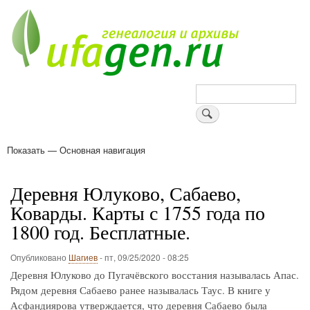
Перейти
к
основному
содержанию
Поиск
Показать — Основная навигация
Основная
навигация
Деревни
Форум
Поиск земляков
Татарские имена
Блоги
Войти
Поддержи Уфаген!
Деревня Юлуково, Сабаево,
Коварды. Карты с 1755 года по
1800 год. Бесплатные.
Опубликовано
Шагиев
-
пт, 09/25/2020 - 08:25
Деревня Юлуково до Пугачёвского восстания называлась Апас.
Рядом деревня Сабаево ранее называлась Таус. В книге у
Асфандиярова утверждается, что деревня Сабаево была