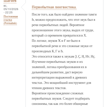
Шагиев
вс,
Первобытная лингвистика.
05/10/2026
- 22:25
После того, как было найдено значение тамги
Постоянная
Һ, можно предположить, что этот звук был в
ссылка
(Permalink)
речи первобытных людей. Вероятное
произношение этого звука, выдох от груди,
который со временем превратился в Х.
По логике, звуков Ҡ и Ғ не было в
первобытной речи и это сложные звуки от
производных К, Г и Һ.
Это относится также к звукам Ҙ, Ҫ, Ң, Нт, Нҫ.
Изучение первобытных звуков и их
значений, логика преобразования их в
дальнейшем развитии, даст верную
интерпритацию выражений в древних
текстах. Это мощнейший инструмент для
чтения древних текстов.
Вероятное происхождение сложных
первобытных звуков. Следует подбирать
синонимы, так как это более обширные