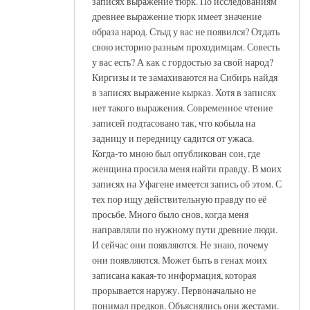
записях выражение тюрк. По исследованиям
древнее выражение тюрк имеет значение
образа народ. Стыд у вас не появился? Отдать
свою историю разным проходимцам. Совесть
у вас есть? А как с гордостью за свой народ?
Киргизы и те замахиваются на Сибирь найдя
в записях выражение кырказ. Хотя в записях
нет такого выражения. Современное чтение
записей подтасовано так, что кобыла на
задницу и передницу садится от ужаса.
Когда-то мною был опубликован сон, где
женщина просила меня найти правду. В моих
записях на Уфагене имеется запись об этом. С
тех пор ищу действительную правду по её
просьбе. Много было снов, когда меня
направляли по нужному пути древние люди.
И сейчас они появляются. Не знаю, почему
они появляются. Может быть в генах моих
записана какая-то информация, которая
прорывается наружу. Первоначально не
понимал предков. Объяснялись они жестами.