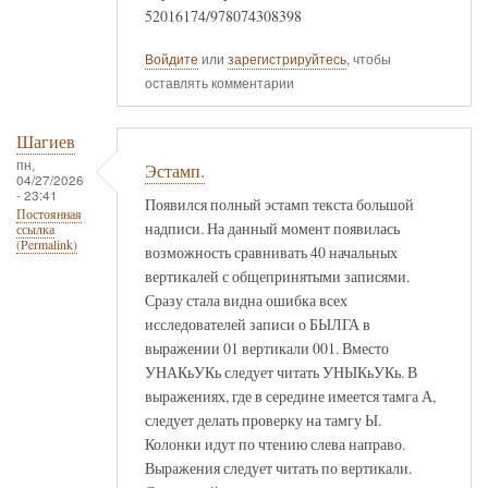
52016174/978074308398
Войдите
или
зарегистрируйтесь
, чтобы
оставлять комментарии
Шагиев
пн,
Эстамп.
04/27/2026
- 23:41
Появился полный эстамп текста большой
Постоянная
надписи. На данный момент появилась
ссылка
(Permalink)
возможность сравнивать 40 начальных
вертикалей с общепринятыми записями.
Сразу стала видна ошибка всех
исследователей записи о БЫЛГА в
выражении 01 вертикали 001. Вместо
УНАКьУКь следует читать УНЫКьУКь. В
выражениях, где в середине имеется тамга А,
следует делать проверку на тамгу Ы.
Колонки идут по чтению слева направо.
Выражения следует читать по вертикали.