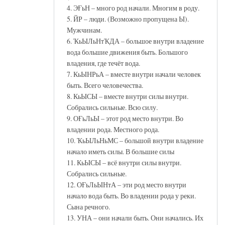
4. ЭҒьН – много род начали. Многим в роду.
5. ЙР – люди. (Возможно пропущена Ы).
Мужчинам.
6. ҠьЫЛьНтҠДА – большое внутри владение
вода большие движения быть. Большого
владения, где течёт вода.
7. КьЫНРьА – вместе внутри начали человек
быть. Всего человечества.
8. КьЫСЫ – вместе внутри силы внутри.
Собрались сильные. Всю силу.
9. ОҒьЛьЫ – этот род место внутри. Во
владении рода. Местного рода.
10. ҠьЫЛьНьМС – большой внутри владение
начало иметь силы. В большие силы
11. КьЫСЫ – всё внутри силы внутри.
Собрались сильные.
12. ОҒьЛьЫНтА – эти род место внутри
начало вода быть. Во владении рода у реки.
Сына речного.
13. УНА – они начали быть. Они начались. Их