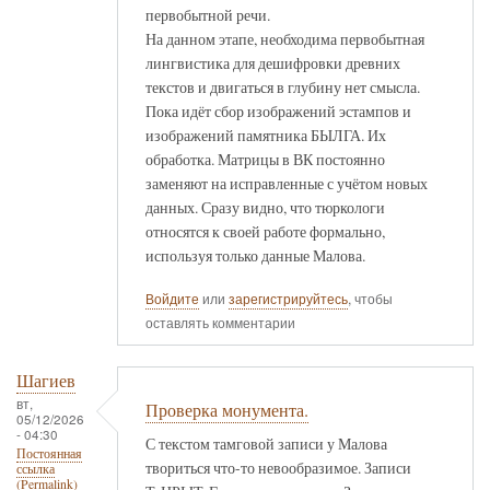
первобытной речи.
На данном этапе, необходима первобытная
лингвистика для дешифровки древних
текстов и двигаться в глубину нет смысла.
Пока идёт сбор изображений эстампов и
изображений памятника БЫЛГА. Их
обработка. Матрицы в ВК постоянно
заменяют на исправленные с учётом новых
данных. Сразу видно, что тюркологи
относятся к своей работе формально,
используя только данные Малова.
Войдите
или
зарегистрируйтесь
, чтобы
оставлять комментарии
Шагиев
вт,
Проверка монумента.
05/12/2026
- 04:30
С текстом тамговой записи у Малова
Постоянная
твориться что-то невообразимое. Записи
ссылка
(Permalink)