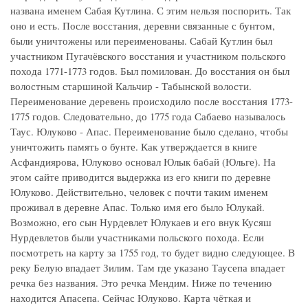
названа именем Сабая Кутлина. С этим нельзя поспорить. Так
оно и есть. После восстания, деревни связанные с бунтом,
были уничтожены или переименованы. Сабай Кутлин был
участником Пугачёвского восстания и участником польского
похода 1771-1773 годов. Был помилован. До восстания он был
волостным старшиной Кальчир - Табынской волости.
Переименование деревень происходило после восстания 1773-
1775 годов. Следовательно, до 1775 года Сабаево называлось
Таус. Юлуково - Апас. Переименование было сделано, чтобы
уничтожить память о бунте. Как утверждается в книге
Асфандиярова, Юлуково основал Юлык бабай (Юльге). На
этом сайте приводится выдержка из его книги по деревне
Юлуково. Действительно, человек с почти таким именем
проживал в деревне Апас. Только имя его было Юлукай.
Возможно, его сын Нурдевлет Юлукаев и его внук Кусяш
Нурдевлетов были участниками польского похода. Если
посмотреть на карту за 1755 год, то будет видно следующее. В
реку Белую впадает Зилим. Там где указано Таусепа впадает
речка без названия. Это речка Мендим. Ниже по течению
находится Апасепа. Сейчас Юлуково. Карта чёткая и