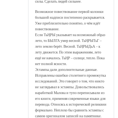
силы. Сделать людей сильнее.
Возможное повествование первой колонки
большой надписи постепенно раскрывается.
Уже приблизительно понятно, о чём идёт
повествование.
Если ТьҢРЫ указывает на возможный образ
лето, то БЫЛГА умер весной. ТьҢРЫТьГ –
лето землю берёт. Весной. ТьҢРЫДьА – к
лету движется. По этим выражениям, лето
ещё не началось. ТьҢР – солнце, тепло. Пока
нет полной ясности.
Эстампы дали дополнительные данные.
Исправлены ошибки столетнего промежутка
исследований. Это говорит о том, что никто
не заглядывал в эстампы. Довольствовались
наработкой Малова и тупо переписывали из
его книги, применяя современные языки для
перевода. Относясь к исторической реликвии
формально. Неплохо бы сравнить эстампы с
самим оригиналом записей на памятнике.