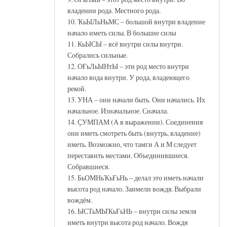
владении рода. Местного рода.
10. ҠьЫЛьНьМС – большой внутри владение
начало иметь силы. В большие силы
11. КьЫСЫ – всё внутри силы внутри.
Собрались сильные.
12. ОҒьЛьЫНтЫ – эти род место внутри
начало вода внутри. У рода, владеющего
рекой.
13. УНА – они начали быть. Они начались. Их
начальное. Изначальное. Сначала.
14. ҪУМПАМ (А в выражении). Соединения
они иметь смотреть быть (внутрь, владение)
иметь. Возможно, что тамги А и М следует
переставить местами. Объединившиеся.
Собравшиеся.
15. БьОМНьҠьҒьНь – делал это иметь начали
высота род начало. Заимели вождя. Выбрали
вождём.
16. ЫСТьМЫҠьҒьНЬ – внутри силы земля
иметь внутри высота род начало. Вождя