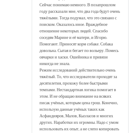
Сейчас понимаю немного. В позапрошлом
году рассказали мне, что два года будут очень
тяжёлыми. Тогда подумал, что это связано с
поиском. Оказалось иное. Враждебное
отношение некоторых людей. Спасибо
соседям Марине и её матери, и Игорю.
Помогают. Приносят корм собаке. Собака
довольна. Сытая и бегает по вольеру. Помесь
овчарки и хаски. Ошейника и привязи
никогда не знала.
Режим исследований действительно очень
тяжёлый. То, что исследователи проходят за
десятилетия, прохожу более быстрыми
темпами. Нестандартная логика помогает в
этом. И не обращаю внимание на всяких
писак учёных, которым цена грош. Конечно,
использую данные учёных таких как
Асфандияров, Малов, Кызласов и многих
других. Наработки их огромны. Надо с умом
использовать их опыт, а не слепо копировать