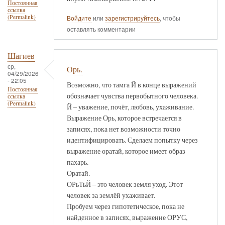
Постоянная
ссылка
(Permalink)
Войдите
или
зарегистрируйтесь
, чтобы
оставлять комментарии
Шагиев
ср,
Орь.
04/29/2026
- 22:05
Возможно, что тамга Й в конце выражений
Постоянная
обозначает чувства первобытного человека.
ссылка
(Permalink)
Й – уважение, почёт, любовь, ухаживание.
Выражение Орь, которое встречается в
записях, пока нет возможности точно
идентифицировать. Сделаем попытку через
выражение оратай, которое имеет образ
пахарь.
Оратай.
ОРьТьЙ – это человек земля уход. Этот
человек за землёй ухаживает.
Пробуем через гипотетическое, пока не
найденное в записях, выражение ОРУС,