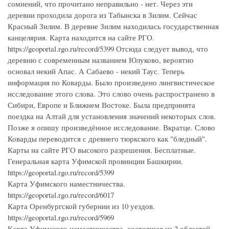
сомнений, что прочитано неправильно - нет. Через эти
деревни проходила дорога из Табынска в Зилим. Сейчас
Красный Зилим. В деревне Зилим находилась государственная
канцелярия. Карта находится на сайте РГО.
https://geoportal.rgo.ru/record/5399 Отсюда следует вывод, что
деревню с современным названием Юлуково, вероятно
основал некий Апас. А Сабаево - некий Таус. Теперь
информация по Коварды. Было произведено лингвистическое
исследование этого слова. Это слово очень распространено в
Сибири, Европе и Ближнем Востоке. Была предпринята
поездка на Алтай для установления значений некоторых слов.
Позже я опишу произведённое исследование. Вкратце. Слово
Коварды переводится с древнего тюркского как "бледный".
Карты на сайте РГО высокого разрешения. Бесплатные.
Генеральная карта Уфимской провинции Башкирии.
https://geoportal.rgo.ru/record/5399
Карта Уфимского наместничества.
https://geoportal.rgo.ru/record/6017
Карта Оренбургской губернии из 10 уездов.
https://geoportal.rgo.ru/record/5969
Карта Уфимского наместничества, состоящая из 2 областей,