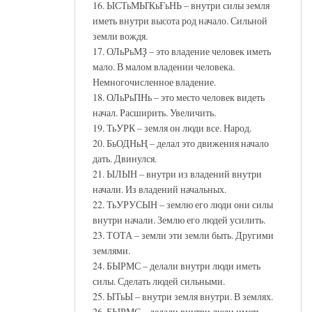
16. ЫСТьМЫҠьҒьНЬ – внутри силы земля
иметь внутри высота род начало. Сильной
земли вождя.
17. ОЛьРьМҘ – это владение человек иметь
мало. В малом владении человека.
Немногочисленное владение.
18. ОЛьРьПНь – это место человек видеть
начал. Расширить. Увеличить.
19. ТьУРК – земля он люди все. Народ.
20. БьОДНьҢ – делал это движения начало
дать. Двинулся.
21. ЫЛЫН – внутри из владений внутри
начали. Из владений начальных.
22. ТьУРУСЫН – землю его люди они силы
внутри начали. Землю его людей усилить.
23. ТОТА – земли эти земли быть. Другими
землями.
24. БЫРМС – делали внутри люди иметь
силы. Сделать людей сильными.
25. ЫТьЫ – внутри земля внутри. В землях.
26. БЫРМС – делали внутри люди иметь