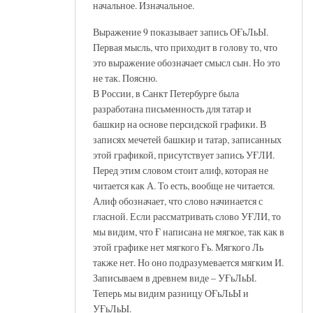
начальное. Изначальное.
Выражение 9 показывает запись ОҒьЛьЫ.
Первая мысль, что приходит в голову то, что
это выражение обозначает смысл сын. Но это
не так. Поясню.
В России, в Санкт Петербурге была
разработана письменность для татар и
башкир на основе персидской графики. В
записях мечетей башкир и татар, записанных
этой графикой, присутствует запись УҒЛИ.
Перед этим словом стоит алиф, которая не
читается как А. То есть, вообще не читается.
Алиф обозначает, что слово начинается с
гласной. Если рассматривать слово УҒЛИ, то
мы видим, что Ғ написана не мягкое, так как в
этой графике нет мягкого Ғь. Мягкого Ль
также нет. Но оно подразумевается мягким И.
Записываем в древнем виде – УҒьЛьЫ.
Теперь мы видим разницу ОҒьЛьЫ и
УҒьЛьЫ.