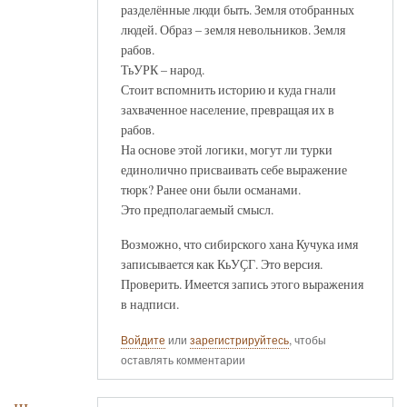
разделённые люди быть. Земля отобранных
людей. Образ – земля невольников. Земля
рабов.
ТьУРК – народ.
Стоит вспомнить историю и куда гнали
захваченное население, превращая их в
рабов.
На основе этой логики, могут ли турки
единолично присваивать себе выражение
тюрк? Ранее они были османами.
Это предполагаемый смысл.
Возможно, что сибирского хана Кучука имя
записывается как КьУҪГ. Это версия.
Проверить. Имеется запись этого выражения
в надписи.
Войдите
или
зарегистрируйтесь
, чтобы
оставлять комментарии