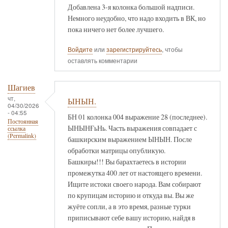
Добавлена 3-я колонка большой надписи.
Немного неудобно, что надо входить в ВК, но
пока ничего нет более лучшего.
Войдите
или
зарегистрируйтесь
, чтобы
оставлять комментарии
Шагиев
чт,
ЫНЫН.
04/30/2026
- 04:55
БН 01 колонка 004 выражение 28 (последнее).
Постоянная
ЫНЫНҒьНь. Часть выражения совпадает с
ссылка
(Permalink)
башкирским выражением ЫНЫН. После
обработки матрицы опубликую.
Башкиры!!! Вы барахтаетесь в истории
промежутка 400 лет от настоящего времени.
Ищите истоки своего народа. Вам собирают
по крупицам историю и откуда вы. Вы же
жуёте сопли, а в это время, разные турки
приписывают себе вашу историю, найдя в