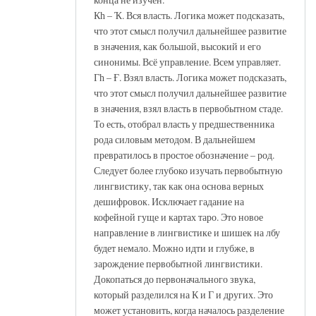
Кһ – Ҡ. Вся власть. Логика может подсказать,
что этот смысл получил дальнейшее развитие
в значения, как большой, высокий и его
синонимы. Всё управление. Всем управляет.
Гһ – Ғ. Взял власть. Логика может подсказать,
что этот смысл получил дальнейшее развитие
в значения, взял власть в первобытном стаде.
То есть, отобрал власть у предшественника
рода силовым методом. В дальнейшем
превратилось в простое обозначение – род.
Следует более глубоко изучать первобытную
лингвистику, так как она основа верных
дешифровок. Исключает гадание на
кофейной гуще и картах таро. Это новое
направление в лингвистике и шишек на лбу
будет немало. Можно идти и глубже, в
зарождение первобытной лингвистики.
Докопаться до первоначального звука,
который разделился на К и Г и других. Это
может установить, когда началось разделение