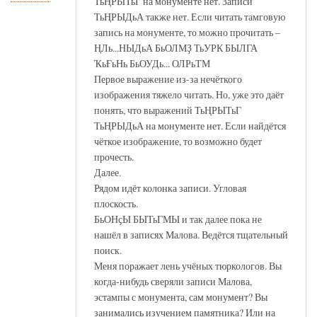
ТьҢРЫТьГ на монументе нет. Записи
ТьҢРЫДьА также нет. Если читать тамговую
запись на монументе, то можно прочитать –
ҢЛь...НЫДьА БьОЛМҘ ТьУРК БЫЛГА
ҠьҒьНь БьОУДь... ОЛРьТМ
Первое выражение из-за нечёткого
изображения тяжело читать. Но, уже это даёт
понять, что выражений ТьҢРЫТьГ
ТьҢРЫДьА на монументе нет. Если найдётся
чёткое изображение, то возможно будет
прочесть.
Далее.
Рядом идёт колонка записи. Угловая
плоскость.
БьОНҫЫ БЫТьГМЫ и так далее пока не
нашёл в записях Малова. Ведётся тщательный
поиск.
Меня поражает лень учёных тюркологов. Вы
когда-нибудь сверяли записи Малова,
эстампы с монумента, сам монумент? Вы
занимались изучением памятника? Или на