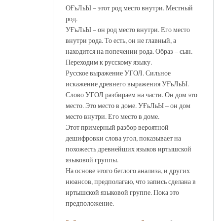
ОҒьЛьЫ – этот род место внутри. Местный
род.
УҒьЛьЫ – он род место внутри. Его место
внутри рода. То есть, он не главный, а
находится на попечении рода. Образ – сын.
Переходим к русскому языку.
Русское выражение УГОЛ. Сильное
искажение древнего выражения УҒьЛьЫ.
Слово УГОЛ разбираем на части. Он дом это
место. Это место в доме. УҒьЛьЫ – он дом
место внутри. Его место в доме.
Этот примерный разбор вероятной
дешифровки слова угол, показывает на
похожесть древнейших языков иртышской
языковой группы.
На основе этого беглого анализа, и других
нюансов, предполагаю, что запись сделана в
иртышской языковой группе. Пока это
предположение.