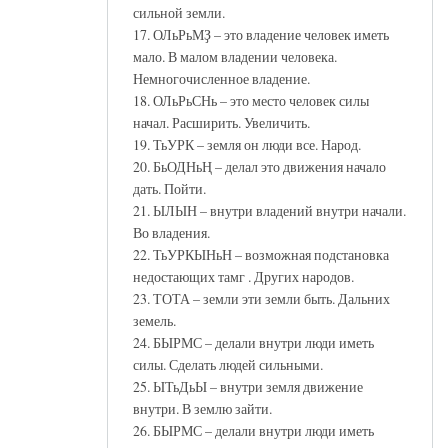
сильной земли.
17. ОЛьРьМҘ – это владение человек иметь
мало. В малом владении человека.
Немногочисленное владение.
18. ОЛьРьСНь – это место человек силы
начал. Расширить. Увеличить.
19. ТьУРК – земля он люди все. Народ.
20. БьОДНьҢ – делал это движения начало
дать. Пойти.
21. ЫЛЫН – внутри владений внутри начали.
Во владения.
22. ТьУРКЫНьН – возможная подстановка
недостающих тамг . Других народов.
23. ТОТА – земли эти земли быть. Дальних
земель.
24. БЫРМС – делали внутри люди иметь
силы. Сделать людей сильными.
25. ЫТьДьЫ – внутри земля движение
внутри. В землю зайти.
26. БЫРМС – делали внутри люди иметь