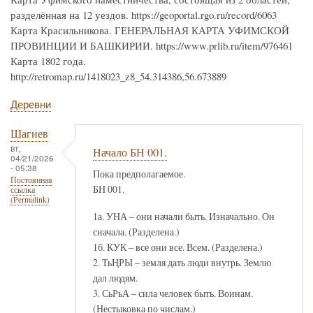
разделённая на 12 уездов. https://geoportal.rgo.ru/record/6063
Карта Красильникова. ГЕНЕРАЛЬНАЯ КАРТА УФИМСКОЙ
ПРОВИНЦИИ И БАШКИРИИ. https://www.prlib.ru/item/976461
Карта 1802 года.
http://retromap.ru/1418023_z8_54.314386,56.673889
Деревни
Шагиев
вт,
Начало БН 001.
04/21/2026
- 05:38
Пока предполагаемое.
Постоянная
БН 001.
ссылка
(Permalink)
1а. УНА – они начали быть. Изначально. Он
сначала. (Разделена.)
1б. КУК – все они все. Всем. (Разделена.)
2. ТьҢРЫ – земля дать люди внутрь. Землю
дал людям.
3. СьРьА – сила человек быть. Воинам.
(Нестыковка по числам.)