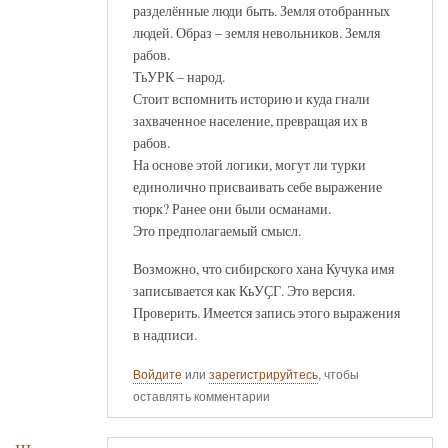
разделённые люди быть. Земля отобранных
людей. Образ – земля невольников. Земля
рабов.
ТьУРК – народ.
Стоит вспомнить историю и куда гнали
захваченное население, превращая их в
рабов.
На основе этой логики, могут ли турки
единолично присваивать себе выражение
тюрк? Ранее они были османами.
Это предполагаемый смысл.
Возможно, что сибирского хана Кучука имя
записывается как КьУҪГ. Это версия.
Проверить. Имеется запись этого выражения
в надписи.
Войдите
или
зарегистрируйтесь
, чтобы
оставлять комментарии