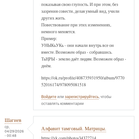
показывая свою глупость. И при этом, без
зазрения совести, делая умный вид, учили
других жить.
Повествование при этих изменениях,
немного меняется.
Пример:
УНЫКьУКь - они начали внутрь все он
вместе. Возможен образ - собравшись.
ТьҢРЫ - землю даёт людям. Возможен образ -
днём.
https://ok.ru/profile/408735931950/album/9770
52016174/978095081518
Войдите
или
зарегистрируйтесь
, чтобы
оставлять комментарии
Шагиев
ср,
Алфавит тамговый. Матрицы.
04/29/2026
- 00:48
https://vk.com/photos34372714