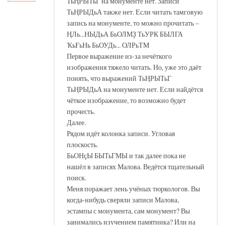
ТьҢРЫТьГ на монументе нет. Записи
ТьҢРЫДьА также нет. Если читать тамговую
запись на монументе, то можно прочитать –
ҢЛь...НЫДьА БьОЛМҘ ТьУРК БЫЛГА
ҠьҒьНь БьОУДь... ОЛРьТМ
Первое выражение из-за нечёткого
изображения тяжело читать. Но, уже это даёт
понять, что выражений ТьҢРЫТьГ
ТьҢРЫДьА на монументе нет. Если найдётся
чёткое изображение, то возможно будет
прочесть.
Далее.
Рядом идёт колонка записи. Угловая
плоскость.
БьОНҫЫ БЫТьГМЫ и так далее пока не
нашёл в записях Малова. Ведётся тщательный
поиск.
Меня поражает лень учёных тюркологов. Вы
когда-нибудь сверяли записи Малова,
эстампы с монумента, сам монумент? Вы
занимались изучением памятника? Или на