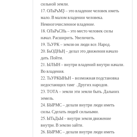
сильной земли.
17. ОЛьРьМҘ – это владение человек иметь
мало. В малом владении человека.
Немногочисленное владение.
18. ОЛьРьСНь – это место человек силы
начал. Расширить. Увеличить.
19. ТьУРК – земля он люди все. Народ.
20. БьОДНьҢ – делал это движения начало
дать. Пойти.
21. ЫЛЫН – внутри владений внутри начали.
Во владения.
22. ТьУРКЫНьН – возможная подстановка
недостающих тамг . Других народов.
23. ТОТА – земли эти земли быть. Дальних
земель.
24. БЫРМС – делали внутри люди иметь
силы. Сделать людей сильными.
25. ЫТьДьЫ – внутри земля движение
внутри. В землю зайти.
26. БЫРМС – делали внутри люди иметь