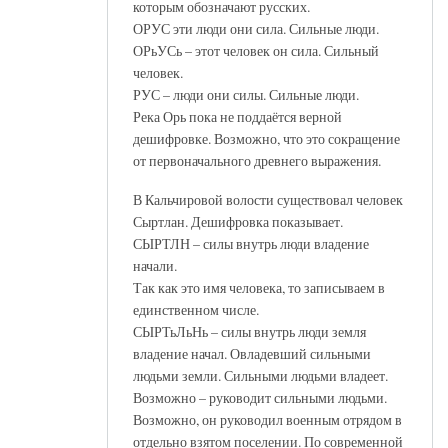
которым обозначают русских.
ОРУС эти люди они сила. Сильные люди.
ОРьУСь – этот человек он сила. Сильный
человек.
РУС – люди они силы. Сильные люди.
Река Орь пока не поддаётся верной
дешифровке. Возможно, что это сокращение
от первоначального древнего выражения.
В Кальчировой волости существовал человек
Сыртлан. Дешифровка показывает.
СЫРТЛН – силы внутрь люди владение
начали.
Так как это имя человека, то записываем в
единственном числе.
СЫРТьЛьНь – силы внутрь люди земля
владение начал. Овладевший сильными
людьми земли. Сильными людьми владеет.
Возможно – руководит сильными людьми.
Возможно, он руководил военным отрядом в
отдельно взятом поселении. По современной