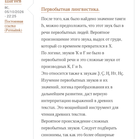
Шагиев
вс,
Первобытная лингвистика.
05/10/2026
- 22:25
После того, как было найдено значение тамги
Постоянная
Һ, можно предположить, что этот звук был в
ссылка
(Permalink)
речи первобытных людей. Вероятное
произношение этого звука, выдох от груди,
который со временем превратился в Х.
По логике, звуков Ҡ и Ғ не было в
первобытной речи и это сложные звуки от
производных К, Г и Һ.
Это относится также к звукам Ҙ, Ҫ, Ң, Нт, Нҫ.
Изучение первобытных звуков и их
значений, логика преобразования их в
дальнейшем развитии, даст верную
интерпритацию выражений в древних
текстах. Это мощнейший инструмент для
чтения древних текстов.
Вероятное происхождение сложных
первобытных звуков. Следует подбирать
синонимы, так как это более обширные