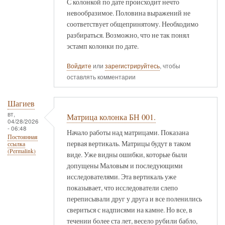
С колонкой по дате происходит нечто
невообразимое. Половина выражений не
соответствует общепринятому. Необходимо
разбираться. Возможно, что не так понял
эстамп колонки по дате.
Войдите
или
зарегистрируйтесь
, чтобы
оставлять комментарии
Шагиев
вт,
Матрица колонка БН 001.
04/28/2026
- 06:48
Начало работы над матрицами. Показана
Постоянная
первая вертикаль. Матрицы будут в таком
ссылка
(Permalink)
виде. Уже видны ошибки, которые были
допущены Маловым и последующими
исследователями. Эта вертикаль уже
показывает, что исследователи слепо
переписывали друг у друга и все поленились
свериться с надписями на камне. Но все, в
течении более ста лет, весело рубили бабло,