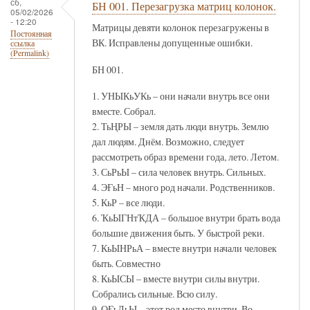
сб,
БН 001. Перезагрузка матриц колонок.
05/02/2026
- 12:20
Матрицы девяти колонок перезагружены в
Постоянная
ВК. Исправлены допущенные ошибки.
ссылка
(Permalink)
БН 001.
1. УНЫКьУКь – они начали внутрь все они
вместе. Собрал.
2. ТьҢРЫ – земля дать люди внутрь. Землю
дал людям. Днём. Возможно, следует
рассмотреть образ времени года, лето. Летом.
3. СьРьЫ – сила человек внутрь. Сильных.
4. ЭҒьН – много род начали. Родственников.
5. КьР – все люди.
6. ҠьЫГНтҠДА – большое внутри брать вода
большие движения быть. У быстрой реки.
7. КьЫНРьА – вместе внутри начали человек
быть. Совместно
8. КьЫСЫ – вместе внутри силы внутри.
Собрались сильные. Всю силу.
9. ОҒьЛьЫ – этот род место внутри. Во