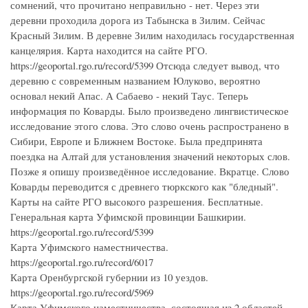
сомнений, что прочитано неправильно - нет. Через эти
деревни проходила дорога из Табынска в Зилим. Сейчас
Красный Зилим. В деревне Зилим находилась государственная
канцелярия. Карта находится на сайте РГО.
https://geoportal.rgo.ru/record/5399 Отсюда следует вывод, что
деревню с современным названием Юлуково, вероятно
основал некий Апас. А Сабаево - некий Таус. Теперь
информация по Коварды. Было произведено лингвистическое
исследование этого слова. Это слово очень распространено в
Сибири, Европе и Ближнем Востоке. Была предпринята
поездка на Алтай для установления значений некоторых слов.
Позже я опишу произведённое исследование. Вкратце. Слово
Коварды переводится с древнего тюркского как "бледный".
Карты на сайте РГО высокого разрешения. Бесплатные.
Генеральная карта Уфимской провинции Башкирии.
https://geoportal.rgo.ru/record/5399
Карта Уфимского наместничества.
https://geoportal.rgo.ru/record/6017
Карта Оренбургской губернии из 10 уездов.
https://geoportal.rgo.ru/record/5969
Карта Уфимского наместничества, состоящая из 2 областей,