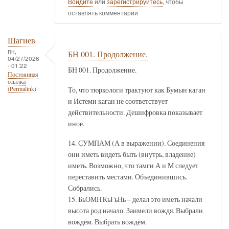
Войдите
или
зарегистрируйтесь
, чтобы
оставлять комментарии
Шагиев
пн,
БН 001. Продолжение.
04/27/2026
- 01:22
БН 001. Продолжение.
Постоянная
ссылка
То, что тюркологи трактуют как Бумын каган
(Permalink)
и Истеми каган не соответствует
действительности. Дешифровка показывает
иное.
14. ҪУМПАМ (А в выражении). Соединения
они иметь видеть быть (внутрь, владение)
иметь. Возможно, что тамги А и М следует
переставить местами. Объединившись.
Собрались.
15. БьОМНҠьҒьНь – делал это иметь начали
высота род начало. Заимели вождя. Выбрали
вождём. Выбрать вождём.