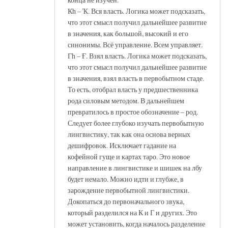
Кһ – Ҡ. Вся власть. Логика может подсказать,
что этот смысл получил дальнейшее развитие
в значения, как большой, высокий и его
синонимы. Всё управление. Всем управляет.
Гһ – Ғ. Взял власть. Логика может подсказать,
что этот смысл получил дальнейшее развитие
в значения, взял власть в первобытном стаде.
То есть, отобрал власть у предшественника
рода силовым методом. В дальнейшем
превратилось в простое обозначение – род.
Следует более глубоко изучать первобытную
лингвистику, так как она основа верных
дешифровок. Исключает гадание на
кофейной гуще и картах таро. Это новое
направление в лингвистике и шишек на лбу
будет немало. Можно идти и глубже, в
зарождение первобытной лингвистики.
Докопаться до первоначального звука,
который разделился на К и Г и других. Это
может установить, когда началось разделение