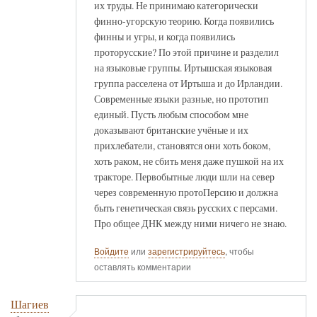
их труды. Не принимаю категорически
финно-угорскую теорию. Когда появились
финны и угры, и когда появились
проторусские? По этой причине и разделил
на языковые группы. Иртышская языковая
группа расселена от Иртыша и до Ирландии.
Современные языки разные, но прототип
единый. Пусть любым способом мне
доказывают британские учёные и их
прихлебатели, становятся они хоть боком,
хоть раком, не сбить меня даже пушкой на их
тракторе. Первобытные люди шли на север
через современную протоПерсию и должна
быть генетическая связь русских с персами.
Про общее ДНК между ними ничего не знаю.
Войдите
или
зарегистрируйтесь
, чтобы
оставлять комментарии
Шагиев