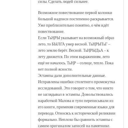
силы. Сделать людей сильнее.
Возможное повествование первой колонки
большой надписи постепенно раскрывается.
Уже приблизительно понятно, о чём идёт
повествование.
Если ТьҢРЫ указывает на возможный образ
лето, то БЫЛГА умер весной. ТьҢРЫТьГ –
лето землю берёт. Весной. ТьҢРЫДьА – к
лету движется. По этим выражениям, лето
ещё не началось. ТьҢР – солнце, тепло. Пока
нет полной ясности.
Эстампы дали дополнительные данные.
Исправлены ошибки столетнего промежутка
исследований. Это говорит о том, что никто
не заглядывал в эстампы. Довольствовались
наработкой Малова и тупо переписывали из
его книги, применяя современные языки для
перевода. Относясь к исторической реликвии
формально. Неплохо бы сравнить эстампы с
самим оригиналом записей на памятнике.