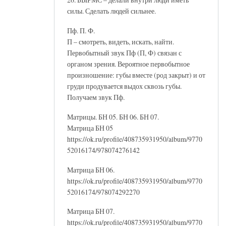
силы. Сделать людей сильнее.
Пф. П. Ф.
П – смотреть, видеть, искать, найти.
Первобытный звук Пф (П, Ф) связан с
органом зрения. Вероятное первобытное
произношение: губы вместе (род закрыт) и от
груди продувается выдох сквозь губы.
Получаем звук Пф.
Матрицы. БН 05. БН 06. БН 07.
Матрица БН 05
https://ok.ru/profile/408735931950/album/9770
52016174/978074276142
Матрица БН 06.
https://ok.ru/profile/408735931950/album/9770
52016174/978074292270
Матрица БН 07.
https://ok.ru/profile/408735931950/album/9770