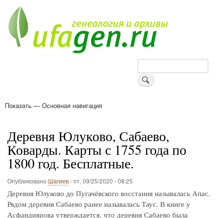
Перейти
к
основному
содержанию
Поиск
Показать — Основная навигация
Основная
навигация
Деревни
Форум
Поиск земляков
Татарские имена
Блоги
Войти
Поддержи Уфаген!
Деревня Юлуково, Сабаево,
Коварды. Карты с 1755 года по
1800 год. Бесплатные.
Опубликовано
Шагиев
-
пт, 09/25/2020 - 08:25
Деревня Юлуково до Пугачёвского восстания называлась Апас.
Рядом деревня Сабаево ранее называлась Таус. В книге у
Асфандиярова утверждается, что деревня Сабаево была