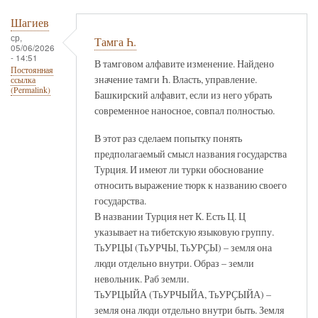
Шагиев
ср,
Тамга Һ.
05/06/2026
- 14:51
В тамговом алфавите изменение. Найдено
Постоянная
значение тамги Һ. Власть, управление.
ссылка
(Permalink)
Башкирский алфавит, если из него убрать
современное наносное, совпал полностью.
В этот раз сделаем попытку понять
предполагаемый смысл названия государства
Турция. И имеют ли турки обоснование
относить выражение тюрк к названию своего
государства.
В названии Турция нет К. Есть Ц. Ц
указывает на тибетскую языковую группу.
ТьУРЦЫ (ТьУРЧЫ, ТьУРҪЫ) – земля она
люди отдельно внутри. Образ – земли
невольник. Раб земли.
ТьУРЦЫЙА (ТьУРЧЫЙА, ТьУРҪЫЙА) –
земля она люди отдельно внутри быть. Земля