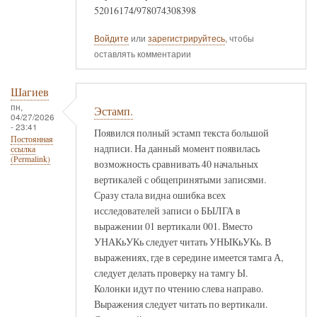
52016174/978074308398
Войдите
или
зарегистрируйтесь
, чтобы
оставлять комментарии
Шагиев
пн,
Эстамп.
04/27/2026
- 23:41
Появился полный эстамп текста большой
Постоянная
надписи. На данный момент появилась
ссылка
(Permalink)
возможность сравнивать 40 начальных
вертикалей с общепринятыми записями.
Сразу стала видна ошибка всех
исследователей записи о БЫЛГА в
выражении 01 вертикали 001. Вместо
УНАКьУКь следует читать УНЫКьУКь. В
выражениях, где в середине имеется тамга А,
следует делать проверку на тамгу Ы.
Колонки идут по чтению слева направо.
Выражения следует читать по вертикали.