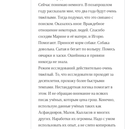
Сейчас понимаю немного. В позапрошлом
году рассказали мне, что два года будут очень
тяжёлыми. Тогда подумал, что это связано с
поиском. Оказалось иное. Враждебное
отношение некоторых людей. Спасибо
соседям Марине и её матери, и Игорю.
Помогают. Приносят корм собаке. Собака
довольна. Сытая и бегает по вольеру. Помесь
овчарки и хаски. Ошейника и привязи
никогда не знала.
Режим исследований действительно очень
тяжёлый. То, что исследователи проходят за
десятилетия, прохожу более быстрыми
темпами. Нестандартная логика помогает в
этом. И не обращаю внимание на всяких
писак учёных, которым цена грош. Конечно,
использую данные учёных таких как
Асфандияров, Малов, Кызласов и многих
других. Наработки их огромны. Надо с умом
использовать их опыт, а не слепо копировать