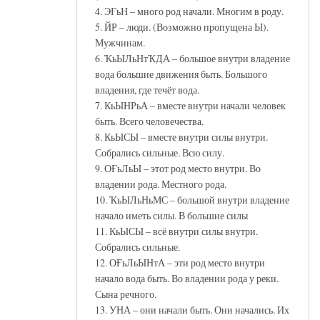
4. ЭҒьН – много род начали. Многим в роду.
5. ЙР – люди. (Возможно пропущена Ы).
Мужчинам.
6. ҠьЫЛьНтҠДА – большое внутри владение
вода большие движения быть. Большого
владения, где течёт вода.
7. КьЫНРьА – вместе внутри начали человек
быть. Всего человечества.
8. КьЫСЫ – вместе внутри силы внутри.
Собрались сильные. Всю силу.
9. ОҒьЛьЫ – этот род место внутри. Во
владении рода. Местного рода.
10. ҠьЫЛьНьМС – большой внутри владение
начало иметь силы. В большие силы
11. КьЫСЫ – всё внутри силы внутри.
Собрались сильные.
12. ОҒьЛьЫНтА – эти род место внутри
начало вода быть. Во владении рода у реки.
Сына речного.
13. УНА – они начали быть. Они начались. Их