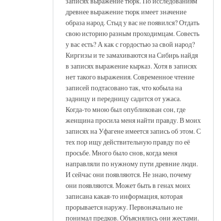
записях выражение тюрк. По исследованиям
древнее выражение тюрк имеет значение
образа народ. Стыд у вас не появился? Отдать
свою историю разным проходимцам. Совесть
у вас есть? А как с гордостью за свой народ?
Киргизы и те замахиваются на Сибирь найдя
в записях выражение кырказ. Хотя в записях
нет такого выражения. Современное чтение
записей подтасовано так, что кобыла на
задницу и передницу садится от ужаса.
Когда-то мною был опубликован сон, где
женщина просила меня найти правду. В моих
записях на Уфагене имеется запись об этом. С
тех пор ищу действительную правду по её
просьбе. Много было снов, когда меня
направляли по нужному пути древние люди.
И сейчас они появляются. Не знаю, почему
они появляются. Может быть в генах моих
записана какая-то информация, которая
прорывается наружу. Первоначально не
понимал предков. Объяснялись они жестами.