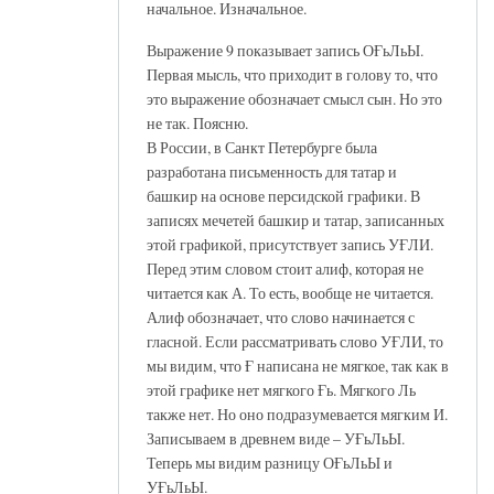
начальное. Изначальное.
Выражение 9 показывает запись ОҒьЛьЫ.
Первая мысль, что приходит в голову то, что
это выражение обозначает смысл сын. Но это
не так. Поясню.
В России, в Санкт Петербурге была
разработана письменность для татар и
башкир на основе персидской графики. В
записях мечетей башкир и татар, записанных
этой графикой, присутствует запись УҒЛИ.
Перед этим словом стоит алиф, которая не
читается как А. То есть, вообще не читается.
Алиф обозначает, что слово начинается с
гласной. Если рассматривать слово УҒЛИ, то
мы видим, что Ғ написана не мягкое, так как в
этой графике нет мягкого Ғь. Мягкого Ль
также нет. Но оно подразумевается мягким И.
Записываем в древнем виде – УҒьЛьЫ.
Теперь мы видим разницу ОҒьЛьЫ и
УҒьЛьЫ.