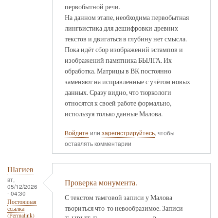
первобытной речи.
На данном этапе, необходима первобытная
лингвистика для дешифровки древних
текстов и двигаться в глубину нет смысла.
Пока идёт сбор изображений эстампов и
изображений памятника БЫЛГА. Их
обработка. Матрицы в ВК постоянно
заменяют на исправленные с учётом новых
данных. Сразу видно, что тюркологи
относятся к своей работе формально,
используя только данные Малова.
Войдите
или
зарегистрируйтесь
, чтобы
оставлять комментарии
Шагиев
вт,
Проверка монумента.
05/12/2026
- 04:30
С текстом тамговой записи у Малова
Постоянная
твориться что-то невообразимое. Записи
ссылка
(Permalink)