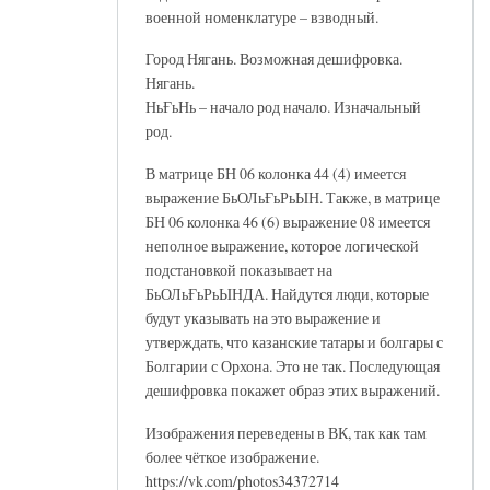
военной номенклатуре – взводный.
Город Нягань. Возможная дешифровка.
Нягань.
НьҒьНь – начало род начало. Изначальный
род.
В матрице БН 06 колонка 44 (4) имеется
выражение БьОЛьҒьРьЫН. Также, в матрице
БН 06 колонка 46 (6) выражение 08 имеется
неполное выражение, которое логической
подстановкой показывает на
БьОЛьҒьРьЫНДА. Найдутся люди, которые
будут указывать на это выражение и
утверждать, что казанские татары и болгары с
Болгарии с Орхона. Это не так. Последующая
дешифровка покажет образ этих выражений.
Изображения переведены в ВК, так как там
более чёткое изображение.
https://vk.com/photos34372714