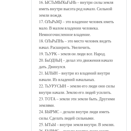
16. ЫСТьМЫҠьҒьНЬ – внутри силы земля
иметь внутри высота род начало. Сильной
земли вождя.
17. ОЛьРьМҘ – это владение человек иметь
мало. В малом владении человека.
Немногочисленное владение.
18. ОЛьРьПНь – это место человек видеть
начал. Расширить. Увеличить.
19. ТьУРК – земля он люди все. Народ.
20. БьОДНьҢ – делал это движения начало
дать. Двинулся.
21. ЫЛЫН – внутри из владений внутри
начали. Из владений начальных.
22. ТьУРУСЫН – землю его люди они силы
внутри начали. Землю его людей усилить.
23. ТОТА – земли эти земли быть. Другими
землями.
24. БЫРМС – делали внутри люди иметь
силы. Сделать людей сильными.
25. ЫТьЫ – внутри земля внутри. В землях.
26. БЫРМС – делали внутри люди иметь