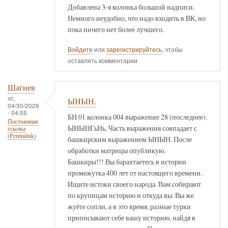
Добавлена 3-я колонка большой надписи.
Немного неудобно, что надо входить в ВК, но
пока ничего нет более лучшего.
Войдите
или
зарегистрируйтесь
, чтобы
оставлять комментарии
Шагиев
чт,
ЫНЫН.
04/30/2026
- 04:55
БН 01 колонка 004 выражение 28 (последнее).
Постоянная
ЫНЫНҒьНь. Часть выражения совпадает с
ссылка
(Permalink)
башкирским выражением ЫНЫН. После
обработки матрицы опубликую.
Башкиры!!! Вы барахтаетесь в истории
промежутка 400 лет от настоящего времени.
Ищите истоки своего народа. Вам собирают
по крупицам историю и откуда вы. Вы же
жуёте сопли, а в это время, разные турки
приписывают себе вашу историю, найдя в