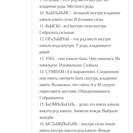
владении рода. Местного рода.
10. ҠьЫЛьНьМС – большой внутри владение
начало иметь силы. В большие силы
11. КьЫСЫ – всё внутри силы внутри.
Собрались сильные.
12. ОҒьЛьЫНтЫ – эти род место внутри
начало вода внутри. У рода, владеющего
рекой.
13. УНА – они начали быть. Они начались. Их
начальное. Изначальное. Сначала.
14. ҪУМПАМ (А в выражении). Соединения
они иметь смотреть быть (внутрь, владение)
иметь. Возможно, что тамги А и М следует
переставить местами. Объединившиеся.
Собравшиеся.
15. БьОМНьҠьҒьНь – делал это иметь начали
высота род начало. Заимели вождя. Выбрали
вождём.
16. ЫСТьМЫҠьҒьНЬ – внутри силы земля
иметь внутри высота род начало. Вождя