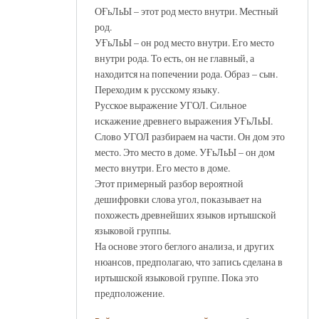
ОҒьЛьЫ – этот род место внутри. Местный
род.
УҒьЛьЫ – он род место внутри. Его место
внутри рода. То есть, он не главный, а
находится на попечении рода. Образ – сын.
Переходим к русскому языку.
Русское выражение УГОЛ. Сильное
искажение древнего выражения УҒьЛьЫ.
Слово УГОЛ разбираем на части. Он дом это
место. Это место в доме. УҒьЛьЫ – он дом
место внутри. Его место в доме.
Этот примерный разбор вероятной
дешифровки слова угол, показывает на
похожесть древнейших языков иртышской
языковой группы.
На основе этого беглого анализа, и других
нюансов, предполагаю, что запись сделана в
иртышской языковой группе. Пока это
предположение.