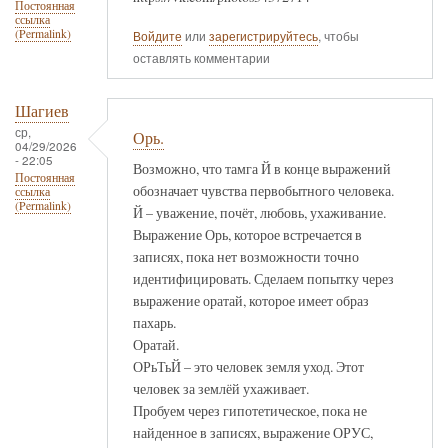
Постоянная
ссылка
(Permalink)
Войдите
или
зарегистрируйтесь
, чтобы
оставлять комментарии
Шагиев
ср,
Орь.
04/29/2026
- 22:05
Возможно, что тамга Й в конце выражений
Постоянная
обозначает чувства первобытного человека.
ссылка
(Permalink)
Й – уважение, почёт, любовь, ухаживание.
Выражение Орь, которое встречается в
записях, пока нет возможности точно
идентифицировать. Сделаем попытку через
выражение оратай, которое имеет образ
пахарь.
Оратай.
ОРьТьЙ – это человек земля уход. Этот
человек за землёй ухаживает.
Пробуем через гипотетическое, пока не
найденное в записях, выражение ОРУС,