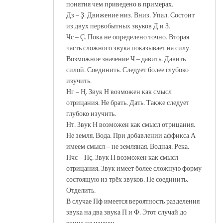
понятия чем приведено в примерах.
Дз – Ҙ. Движение низ. Вниз. Упал. Состоит
из двух первобытных звуков Д и З.
Чс – Ҫ. Пока не определено точно. Вторая
часть сложного звука показывает на силу.
Возможное значение Ч – давить. Давить
силой. Соединить. Следует более глубоко
изучить.
Нг – Ң. Звук Н возможен как смысл
отрицания. Не брать. Дать. Также следует
глубоко изучить.
Нт. Звук Н возможен как смысл отрицания.
Не земля. Вода. При добавлении аффикса А
имеем смысл – не земляная. Водная. Река.
Нчс – Нҫ. Звук Н возможен как смысл
отрицания. Звук имеет более сложную форму
состоящую из трёх звуков. Не соединить.
Отделить.
В случае Пф имеется вероятность разделения
звука на два звука П и Ф. Этот случай до
конца не изучен.