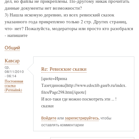
дел, но файлы не прикреплены. По-другому никак прочитать
данные документы нет возможности?
3) Нашла искомую деревню, из всех ревизский сказок
указанного года прикреплено только 2 стр. Других страниц,
что- нет? Пожалуйста, модераторы или просто кто разобрался
- напишите
Общий
Кавсар
ср,
Re: Ревизские сказки
08/11/2010
- 06:14
[quote=Ирина
Постоянная
Тазетдинова]http://www.edoclib.gasrb.ru/index.
ссылка
(Permalink)
files/Page298.htm[/quote]
И все-таки где можно посмотреть эти ... !
сказки
Войдите
или
зарегистрируйтесь
, чтобы
оставлять комментарии