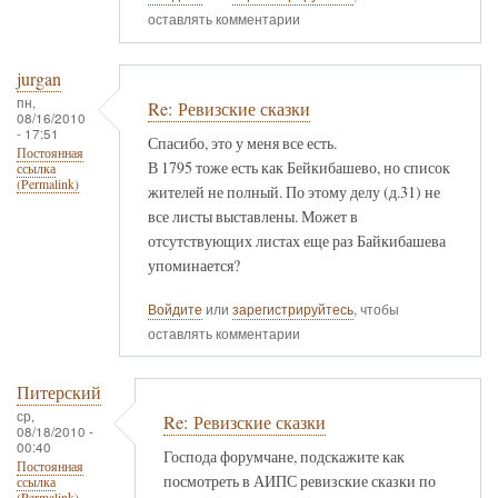
оставлять комментарии
jurgan
пн,
Re: Ревизские сказки
08/16/2010
- 17:51
Спасибо, это у меня все есть.
Постоянная
В 1795 тоже есть как Бейкибашево, но список
ссылка
(Permalink)
жителей не полный. По этому делу (д.31) не
все листы выставлены. Может в
отсутствующих листах еще раз Байкибашева
упоминается?
Войдите
или
зарегистрируйтесь
, чтобы
оставлять комментарии
Питерский
ср,
Re: Ревизские сказки
08/18/2010 -
00:40
Господа форумчане, подскажите как
Постоянная
посмотреть в АИПС ревизские сказки по
ссылка
(Permalink)