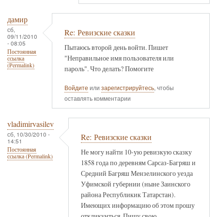
дамир
сб,
Re: Ревизские сказки
09/11/2010
- 08:05
Пытаюсь второй день войти. Пишет
Постоянная
"Неправильное имя пользователя или
ссылка
(Permalink)
пароль". Что делать? Помогите
Войдите
или
зарегистрируйтесь
, чтобы
оставлять комментарии
vladimirvasilev
сб, 10/30/2010 -
Re: Ревизские сказки
14:51
Постоянная
Не могу найти 10-ую ревизкую сказку
ссылка (Permalink)
1858 года по деревням Сарсаз-Багряш и
Средний Багряш Мензелинского уезда
Уфимской губернии (ныне Заинского
района Республикик Татарстан).
Имеющих информацию об этом прошу
откликунться. Пишу свою