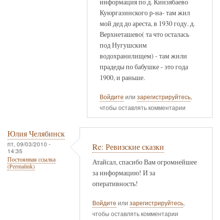
информация по д. Кинзябаево
Куюргазинского р-на- там жил
мой дед до ареста, в 1930 году. д.
Верхнеташево( та что осталась
под Нугушским
водохранилищем) - там жили
прадеды по бабушке - это года
1900, и раньше.
Войдите
или
зарегистрируйтесь
,
чтобы оставлять комментарии
Юлия Челябинск
пт, 09/03/2010 -
Re: Ревизские сказки
14:35
Постоянная ссылка
Атайсал, спасибо Вам огромнейшее
(Permalink)
за информацию! И за
оперативность!
Войдите
или
зарегистрируйтесь
,
чтобы оставлять комментарии