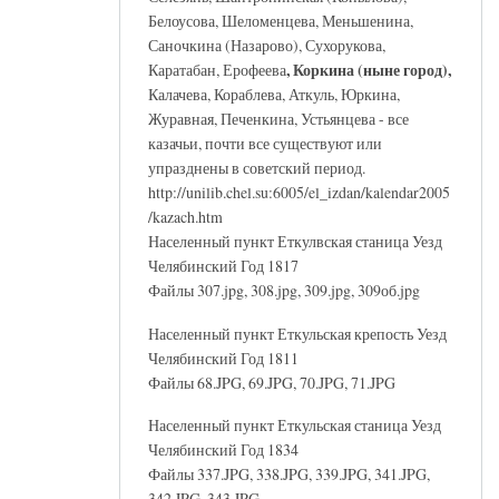
Белоусова, Шеломенцева, Меньшенина,
Саночкина (Назарово), Сухорукова,
, Коркина (ныне город),
Каратабан, Ерофеева
Калачева, Кораблева, Аткуль, Юркина,
Журавная, Печенкина, Устьянцева - все
казачьи, почти все существуют или
упразднены в советский период.
http://unilib.chel.su:6005/el_izdan/kalendar2005
/kazach.htm
Населенный пункт Еткулвская станица Уезд
Челябинский Год 1817
Файлы 307.jpg, 308.jpg, 309.jpg, 309об.jpg
Населенный пункт Еткульская крепость Уезд
Челябинский Год 1811
Файлы 68.JPG, 69.JPG, 70.JPG, 71.JPG
Населенный пункт Еткульская станица Уезд
Челябинский Год 1834
Файлы 337.JPG, 338.JPG, 339.JPG, 341.JPG,
342.JPG, 343.JPG