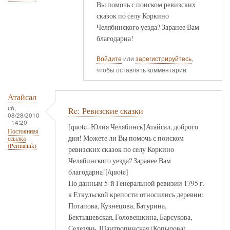
Вы помочь с поиском ревизских
сказок по селу Коркино
Челябинского уезда? Заранее Вам
благодарна!
Войдите
или
зарегистрируйтесь
,
чтобы оставлять комментарии
Атайсал
сб,
Re: Ревизские сказки
08/28/2010
- 14:20
[quote=Юлия Челябинск]Атайсал, доброго
Постоянная
дня! Можете ли Вы помочь с поиском
ссылка
(Permalink)
ревизских сказок по селу Коркино
Челябинского уезда? Заранее Вам
благодарна![/quote]
По данным 5-й Генеральной ревизии 1795 г.
к Еткульской крепости относились деревни:
Потапова, Кузнецова, Батурина,
Бектышевская, Головешкина, Барсукова,
Селезянь, Шантропинская (Копылова),