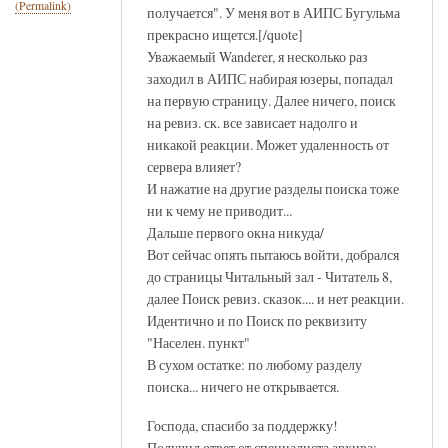
(Permalink)
получается". У меня вот в АИПС Бугульма
прекрасно ищется.[/quote]
Уважаемый Wanderer, я несколько раз
заходил в АИПС набирая юзеры, попадал
на первую страницу. Далее ничего, поиск
на ревиз. ск. все зависает надолго и
никакой реакции. Может удаленность от
сервера влияет?
И нажатие на другие разделы поиска тоже
ни к чему не приводит...
Дальше первого окна никуда/
Вот сейчас опять пытаюсь войти, добрался
до страницы Читальный зал - Читатель 8,
далее Поиск ревиз. сказок.... и нет реакции.
Идентично и по Поиск по реквизиту
"Населен. пункт"
В сухом остатке: по любому разделу
поиска... ничего не открывается.
Господа, спасибо за поддержку!
Получил ответ от специалиста архива: