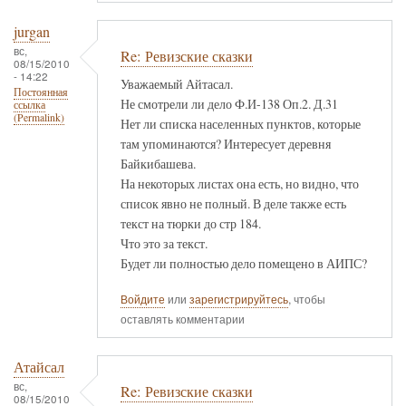
jurgan
вс,
Re: Ревизские сказки
08/15/2010
- 14:22
Уважаемый Айтасал.
Постоянная
Не смотрели ли дело Ф.И-138 Оп.2. Д.31
ссылка
(Permalink)
Нет ли списка населенных пунктов, которые
там упоминаются? Интересует деревня
Байкибашева.
На некоторых листах она есть, но видно, что
список явно не полный. В деле также есть
текст на тюрки до стр 184.
Что это за текст.
Будет ли полностью дело помещено в АИПС?
Войдите
или
зарегистрируйтесь
, чтобы
оставлять комментарии
Атайсал
вс,
Re: Ревизские сказки
08/15/2010