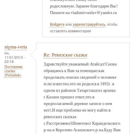
родословную. Заранее благодарю Вас!
Пишите на vladimirvasilev@yandex.ru
Войдите
или
зарегистрируйтесь
, чтобы
оставлять комментарии
nigma-sveta
пн,
Re: Ревизские сказки
11/01/2010 -
23:18
Здравствуйте уважаемый Атайсал!Снова
Постоянная
обращаюсь к Вам за помощью:как
ссылка
(Permalink)
продолжать поиски сведений о человеке
если известно,что он родился в 1892г. в
одном из районов Татарстана(из архива
г.Казани пришел ответ,что в
предполагаемой деревне записи о нем
нет).И еще проблема-не могу найти в
ревизских сказках
с.Расстреляево(Шеметово) Караидельского
р-на и Королево Аскинского р-на.Буду Вам