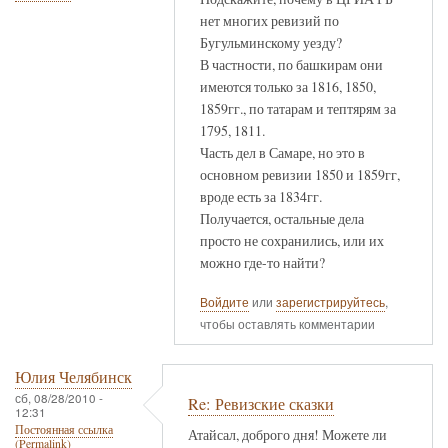
нет многих ревизий по
Бугульминскому уезду?
В частности, по башкирам они
имеются только за 1816, 1850,
1859гг., по татарам и тептярям за
1795, 1811.
Часть дел в Самаре, но это в
основном ревизии 1850 и 1859гг,
вроде есть за 1834гг.
Получается, остальные дела
просто не сохранились, или их
можно где-то найти?
Войдите
или
зарегистрируйтесь
,
чтобы оставлять комментарии
Юлия Челябинск
сб, 08/28/2010 -
Re: Ревизские сказки
12:31
Постоянная ссылка
Атайсал, доброго дня! Можете ли
(Permalink)