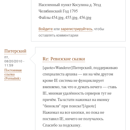
Населенный пункт Косулина д. Уезд
Челябинский Год 1795
Файлы 454.jpg, 455.jpg, 456.jpg
Войдите
или
зарегистрируйтесь
, чтобы
оставлять комментарии
Питерский
пт,
Re: Ревизские сказки
08/20/2010 -
11:59
[quote=Wanderer]Питерский, поддерживаю
Постоянная
специалиста архива — ни на чём другом
ссылка
(Permalink)
кроме IE система не фунциклирует
вменяемо, так что и думать нечего — ставь
IE, мнимая удалённость серверов тут не
причём. Ты кстати нажимал на иконку
"бинокля" при поиске?[/quote]
Нажимал на все кнопки, но пока не
поставил IE, ничего не получалось.
Спасибо за подсказку.