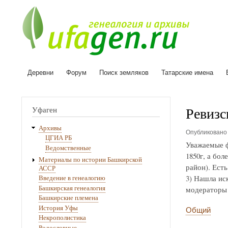
Деревни
Форум
Поиск земляков
Татарские имена
Основная
навигация
Ревизс
Уфаген
Архивы
Опубликован
ЦГИА РБ
Уважаемые ф
Ведомственные
1850г, а бо
Материалы по истории Башкирской
район). Ест
АССР
3) Нашла ис
Введение в генеалогию
Башкирская генеалогия
модераторы 
Башкирские племена
История Уфы
Общий
Некрополистика
Родословные