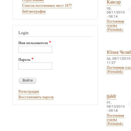
Кавсар
Список поселенных мест 1877
ср,
Библиография
08/11/2010
- 06:14
Постоянная
ссылка
(Permalink)
Login
Имя пользователя
Юлия Челя
ср, 08/11/2010 
Пароль
11:37
Постоянная ссы
(Permalink)
Регистрация
tjaldr
Восстановить пароль
пт,
08/13/2010
- 09:18
Постоянная
ссылка
(Permalink)