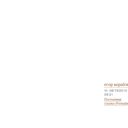
егор корабл
чт, 08/19/2010 
09:31
Постоянная
ссылка (Permali