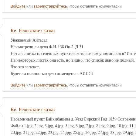
Войдите
или
зарегистрируйтесь
, чтобы оставлять комментарии
Re: Ревизские сказки
Уважаемый Айтасал.
Не смотрели ли дело Ф.И-138 Оп.2. Д.31
Нет ли списка населенных пунктов, которые там упоминаются? Инте
На некоторых листах она есть, но видно, что список явно не полный. В
Что это за текст.
Будет ли полностью дело помещено в АИПС?
Войдите
или
зарегистрируйтесь
, чтобы оставлять комментарии
Re: Ревизские сказки
Населенный пункт Байкибашева д. Уезд Бирский Год 1859 Совреме
Файлы 1.jpg, 2.jpg, 3.jpg, 4.jpg, 5.jpg, 6.jpg, 7.jpg, 8.jpg, 9.jpg, 10.jpg, 11.
20.jpg, 21.jpg, 22.jpg, 23.jpg, 24.jpg, 25.jpg, 26.jpg, 27.jpg, 28.jpg, 29.jpg, 