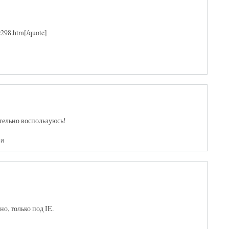
e298.htm[/quote]
тельно воспользуюсь!
ии
о, только под IE.