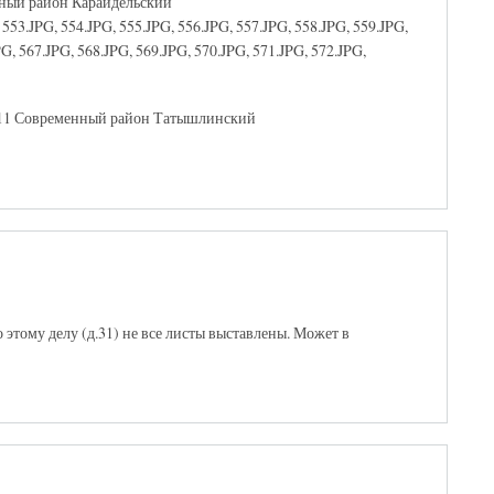
нный район Караидельский
553.JPG, 554.JPG, 555.JPG, 556.JPG, 557.JPG, 558.JPG, 559.JPG,
PG, 567.JPG, 568.JPG, 569.JPG, 570.JPG, 571.JPG, 572.JPG,
1811 Современный район Татышлинский
 этому делу (д.31) не все листы выставлены. Может в