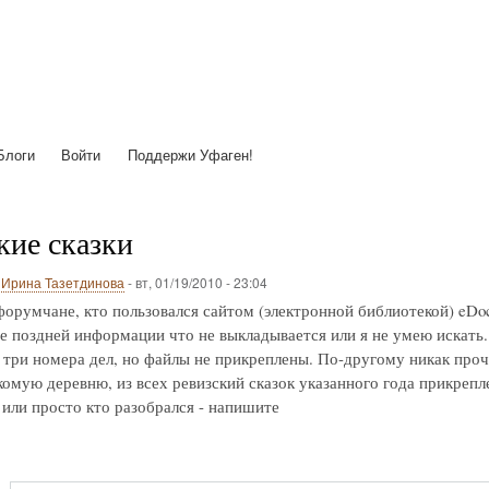
Перейти
к
основному
содержанию
Блоги
Войти
Поддержи Уфаген!
кие сказки
о
Ирина Тазетдинова
-
вт, 01/19/2010 - 23:04
орумчане, кто пользовался сайтом (электронной библиотекой) eDoc
лее поздней информации что не выкладывается или я не умею искат
ь три номера дел, но файлы не прикреплены. По-другому никак пр
комую деревню, из всех ревизский сказок указанного года прикрепле
или просто кто разобрался - напишите