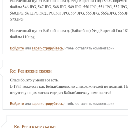
Населенный пункт Байкибашева д. Уезд Бирский Год 1850 Совреме
Файлы 546.JPG, 547.JPG, 548.JPG, 549.JPG, 550.JPG, 551.JPG, 552.JPG, 
560.JPG, 561.JPG, 562.JPG, 563.JPG, 564.JPG, 565.JPG, 565а.JPG, 566.J
573.JPG
Населенный пункт Байкибашева д. (Байкибаш) Уезд Бирский Год 
Файлы 110.jpg
Войдите
или
зарегистрируйтесь
, чтобы оставлять комментарии
Re: Ревизские сказки
Спасибо, это у меня все есть.
В 1795 тоже есть как Бейкибашево, но список жителей не полный. По
отсутствующих листах еще раз Байкибашева упоминается?
Войдите
или
зарегистрируйтесь
, чтобы оставлять комментарии
Re: Ревизские сказки