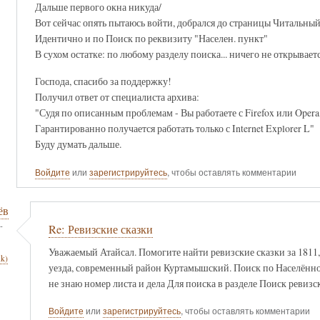
Дальше первого окна никуда/
Вот сейчас опять пытаюсь войти, добрался до страницы Читальный за
Идентично и по Поиск по реквизиту "Населен. пункт"
В сухом остатке: по любому разделу поиска... ничего не открываетс
Господа, спасибо за поддержку!
Получил ответ от специалиста архива:
"Судя по описанным проблемам - Вы работаете с Firefox или Opera,
Гарантированно получается работать только с Internet Explorer L"
Буду думать дальше.
Войдите
или
зарегистрируйтесь
, чтобы оставлять комментарии
ёв
-
Re: Ревизские сказки
Уважаемый Атайсал. Помогите найти ревизские сказки за 1811, 
nk)
уезда, современный район Куртамышский. Поиск по Населённом
не знаю номер листа и дела Для поиска в разделе Поиск ревизс
Войдите
или
зарегистрируйтесь
, чтобы оставлять комментарии