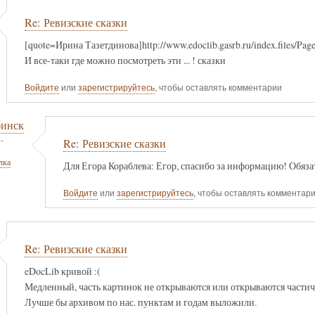
Re: Ревизские сказки
[quote=Ирина Тазетдинова]http://www.edoclib.gasrb.ru/index.files/Pag
И все-таки где можно посмотреть эти ... ! сказки
Войдите
или
зарегистрируйтесь
, чтобы оставлять комментарии
бинск
-
Re: Ревизские сказки
лка
Для Егора Кораблева: Егор, спасибо за информацию! Обяза
Войдите
или
зарегистрируйтесь
, чтобы оставлять комментар
Re: Ревизские сказки
eDocLib кривой :(
Медленный, часть картинок не открываются или открываются частичн
Лучше бы архивом по нас. пунктам и годам выложили.