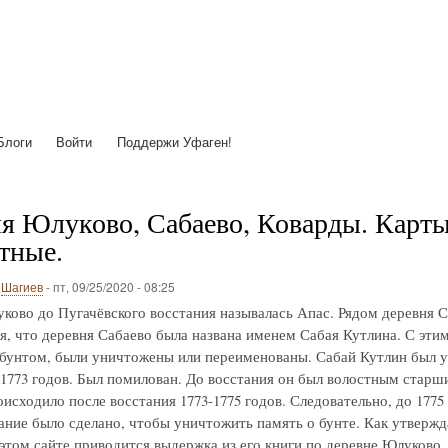
Перейти
к
основному
содержанию
Блоги
Войти
Поддержи Уфаген!
я Юлуково, Сабаево, Коварды. Карты с
тные.
о
Шагиев
-
пт, 09/25/2020 - 08:25
ково до Пугачёвского восстания называлась Апас. Рядом деревня С
я, что деревня Сабаево была названа именем Сабая Кутлина. С этим 
 бунтом, были уничтожены или переименованы. Сабай Кутлин был у
-1773 годов. Был помилован. До восстания он был волостным старш
исходило после восстания 1773-1775 годов. Следовательно, до 1775
ние было сделано, чтобы уничтожить память о бунте. Как утвержд
 этом сайте приводится выдержка из его книги по деревне Юлуково.