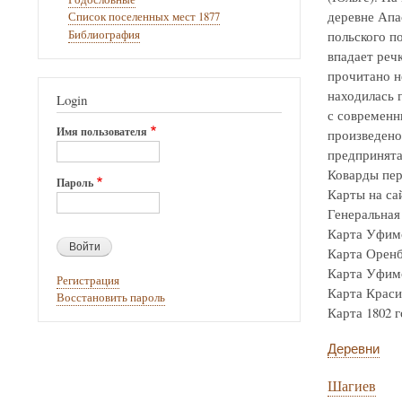
деревне Апа
Список поселенных мест 1877
Библиография
польского по
впадает реч
прочитано н
находилась г
Login
с современн
Имя пользователя
произведено
предпринята
Коварды пер
Пароль
Карты на са
Генеральная 
Карта Уфимск
Карта Оренбур
Карта Уфимск
Регистрация
Карта Крас
Восстановить пароль
Карта 1802 го
Деревни
Шагиев