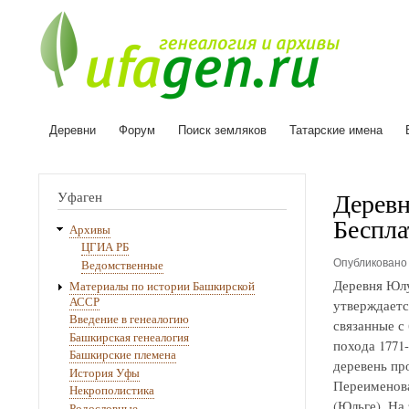
Деревни
Форум
Поиск земляков
Татарские имена
Основная
навигация
Деревн
Уфаген
Беспла
Архивы
ЦГИА РБ
Опубликован
Ведомственные
Деревня Юлу
Материалы по истории Башкирской
АССР
утверждаетс
Введение в генеалогию
связанные с
Башкирская генеалогия
похода 1771
Башкирские племена
деревень про
История Уфы
Переименова
Некрополистика
(Юльге). На
Родословные