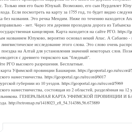
с. Только имя его было Юлукай. Возможно, его сын Нурдевлет Юлу
хода. Если посмотреть на карту за 1755 год, то будет видно следу
ка без названия. Это речка Мендим. Ниже по течению находится Ап
еправильно - нет. Через эти деревни проходила дорога из Табынска
осударственная канцелярия. Карта находится на сайте РГО. https://ge
ым названием Юлуково, вероятно основал некий Апас. А Сабаево -
 лингвистическое исследование этого слова. Это слово очень расп
 поездка на Алтай для установления значений некоторых слов. Поз
еводится с древнего тюркского как "бледный".
йте РГО высокого разрешения. Бесплатные.
карта Уфимской провинции Башкирии. https://geoportal.rgo.ru/record/
ого наместничества. https://geoportal.rgo.ru/record/6017
гской губернии из 10 уездов. https://geoportal.rgo.ru/record/5969
ого наместничества, состоящая из 2 областей, разделённая на 12 уездо
ильникова. ГЕНЕРАЛЬНАЯ КАРТА УФИМСКОЙ ПРОВИНЦИИ И БАШКИРИ
да. http://retromap.ru/1418023_z8_54.314386,56.673889