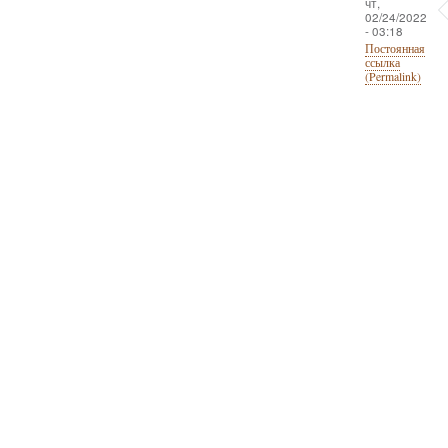
чт,
02/24/2022
- 03:18
Постоянная
ссылка
(Permalink)