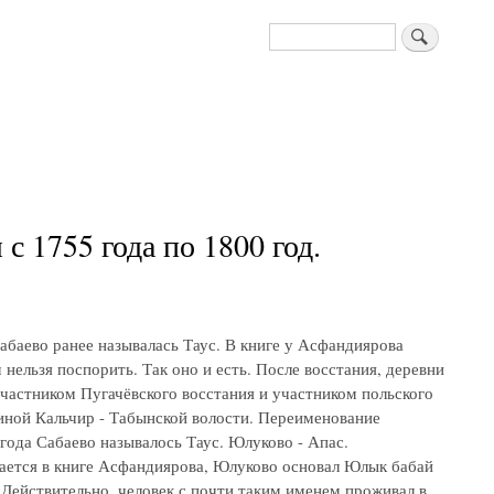
Поиск
 1755 года по 1800 год.
абаево ранее называлась Таус. В книге у Асфандиярова
нельзя поспорить. Так оно и есть. После восстания, деревни
частником Пугачёвского восстания и участником польского
иной Кальчир - Табынской волости. Переименование
 года Сабаево называлось Таус. Юлуково - Апас.
ается в книге Асфандиярова, Юлуково основал Юлык бабай
 Действительно, человек с почти таким именем проживал в