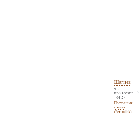
Шагиев
чт,
02/24/2022
- 06:24
Постоянная
ссылка
(Permalink)