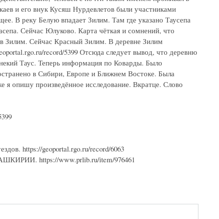
каев и его внук Кусяш Нурдевлетов были участниками
ющее. В реку Белую впадает Зилим. Там где указано Таусепа
асепа. Сейчас Юлуково. Карта чёткая и сомнений, что
 в Зилим. Сейчас Красный Зилим. В деревне Зилим
oportal.rgo.ru/record/5399 Отсюда следует вывод, что деревню
 некий Таус. Теперь информация по Коварды. Было
ространено в Сибири, Европе и Ближнем Востоке. Была
же я опишу произведённое исследование. Вкратце. Слово
5399
в. https://geoportal.rgo.ru/record/6063
И. https://www.prlib.ru/item/976461