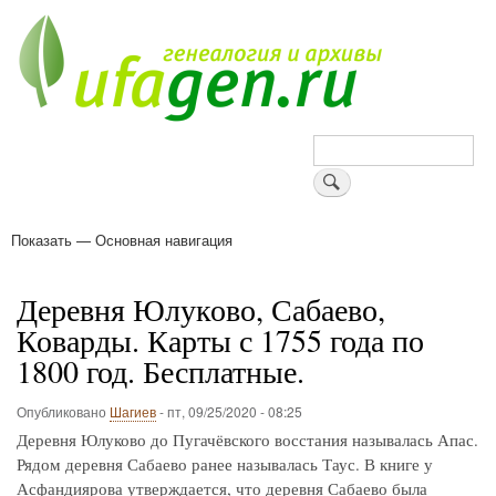
Перейти
к
основному
содержанию
Поиск
Показать — Основная навигация
Основная
навигация
Деревни
Форум
Поиск земляков
Татарские имена
Блоги
Войти
Поддержи Уфаген!
Деревня Юлуково, Сабаево,
Коварды. Карты с 1755 года по
1800 год. Бесплатные.
Опубликовано
Шагиев
-
пт, 09/25/2020 - 08:25
Деревня Юлуково до Пугачёвского восстания называлась Апас.
Рядом деревня Сабаево ранее называлась Таус. В книге у
Асфандиярова утверждается, что деревня Сабаево была