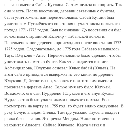
названа именем Сабая Кутлина. С этим нельзя поспорить. Так
оно и есть. После восстания, деревни связанные с бунтом,
были уничтожены или переименованы. Сабай Кутлин был
участником Пугачёвского восстания и участником польского
похода 1771-1773 годов. Был помилован. До восстания он был
волостным старшиной Кальчир - Табынской волости.
Переименование деревень происходило после восстания 1773-
1775 годов. Следовательно, до 1775 года Сабаево называлось
Таус. Юлуково - Апас. Переименование было сделано, чтобы
уничтожить память о бунте. Как утверждается в книге
Асфандиярова, Юлуково основал Юлык бабай (Юльге). На
этом сайте приводится выдержка из его книги по деревне
Юлуково. Действительно, человек с почти таким именем
проживал в деревне Апас. Только имя его было Юлукай.
Возможно, его сын Нурдевлет Юлукаев и его внук Кусяш
Нурдевлетов были участниками польского похода. Если
посмотреть на карту за 1755 год, то будет видно следующее. В
реку Белую впадает Зилим. Там где указано Таусепа впадает
речка без названия. Это речка Мендим. Ниже по течению
находится Апасепа. Сейчас Юлуково. Карта чёткая и