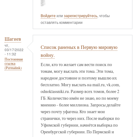
Войдите
или
зарегистрируйтесь
, чтобы
оставлять комментарии
Шагиев
чт,
Список раненых в Первую мировую
03/17/2022
- 11:32
войну.
Постоянная
ссылка
Если, кто то желает сам вести поиск по
(Permalink)
томам, могу выслать эти тома. Эти тома,
народное достояние и поэтому вышлю их
бесплатно. Могу выслать на mail.ru, vk.com,
odnoklassniki.ru. Размер всех томов, более 2
ГБ. Количество имён не знаю, но по моему
мнению - более миллиона. Запросы делайте
через почту уфагена. Кто знает мои
странички, то через них. После выборки по
Уфимской губернии, начнётся выборка по
Оренбургской губернии. По Пермской и