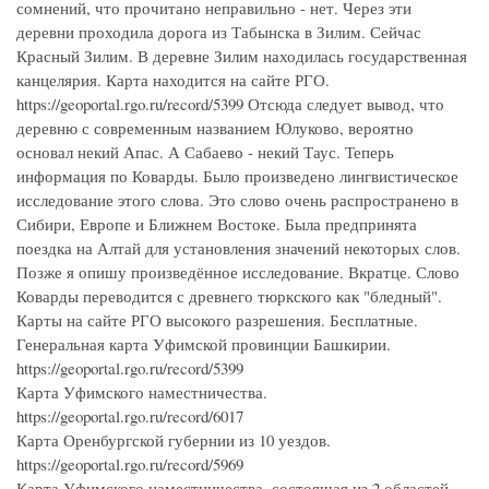
сомнений, что прочитано неправильно - нет. Через эти
деревни проходила дорога из Табынска в Зилим. Сейчас
Красный Зилим. В деревне Зилим находилась государственная
канцелярия. Карта находится на сайте РГО.
https://geoportal.rgo.ru/record/5399 Отсюда следует вывод, что
деревню с современным названием Юлуково, вероятно
основал некий Апас. А Сабаево - некий Таус. Теперь
информация по Коварды. Было произведено лингвистическое
исследование этого слова. Это слово очень распространено в
Сибири, Европе и Ближнем Востоке. Была предпринята
поездка на Алтай для установления значений некоторых слов.
Позже я опишу произведённое исследование. Вкратце. Слово
Коварды переводится с древнего тюркского как "бледный".
Карты на сайте РГО высокого разрешения. Бесплатные.
Генеральная карта Уфимской провинции Башкирии.
https://geoportal.rgo.ru/record/5399
Карта Уфимского наместничества.
https://geoportal.rgo.ru/record/6017
Карта Оренбургской губернии из 10 уездов.
https://geoportal.rgo.ru/record/5969
Карта Уфимского наместничества, состоящая из 2 областей,