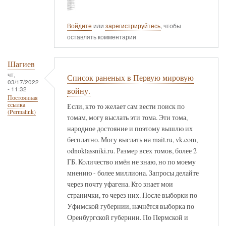
Войдите
или
зарегистрируйтесь
, чтобы
оставлять комментарии
Шагиев
чт,
Список раненых в Первую мировую
03/17/2022
- 11:32
войну.
Постоянная
ссылка
Если, кто то желает сам вести поиск по
(Permalink)
томам, могу выслать эти тома. Эти тома,
народное достояние и поэтому вышлю их
бесплатно. Могу выслать на mail.ru, vk.com,
odnoklassniki.ru. Размер всех томов, более 2
ГБ. Количество имён не знаю, но по моему
мнению - более миллиона. Запросы делайте
через почту уфагена. Кто знает мои
странички, то через них. После выборки по
Уфимской губернии, начнётся выборка по
Оренбургской губернии. По Пермской и