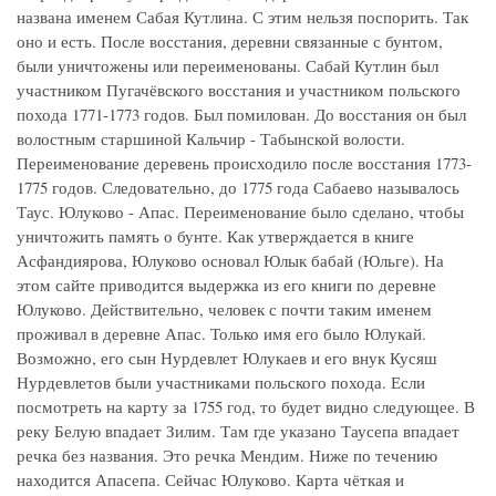
названа именем Сабая Кутлина. С этим нельзя поспорить. Так
оно и есть. После восстания, деревни связанные с бунтом,
были уничтожены или переименованы. Сабай Кутлин был
участником Пугачёвского восстания и участником польского
похода 1771-1773 годов. Был помилован. До восстания он был
волостным старшиной Кальчир - Табынской волости.
Переименование деревень происходило после восстания 1773-
1775 годов. Следовательно, до 1775 года Сабаево называлось
Таус. Юлуково - Апас. Переименование было сделано, чтобы
уничтожить память о бунте. Как утверждается в книге
Асфандиярова, Юлуково основал Юлык бабай (Юльге). На
этом сайте приводится выдержка из его книги по деревне
Юлуково. Действительно, человек с почти таким именем
проживал в деревне Апас. Только имя его было Юлукай.
Возможно, его сын Нурдевлет Юлукаев и его внук Кусяш
Нурдевлетов были участниками польского похода. Если
посмотреть на карту за 1755 год, то будет видно следующее. В
реку Белую впадает Зилим. Там где указано Таусепа впадает
речка без названия. Это речка Мендим. Ниже по течению
находится Апасепа. Сейчас Юлуково. Карта чёткая и