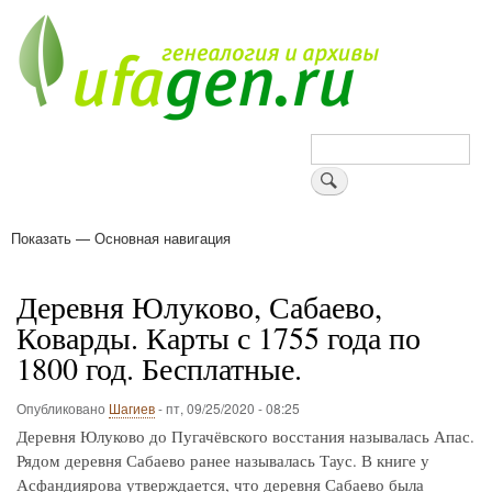
Перейти
к
основному
содержанию
Поиск
Показать — Основная навигация
Основная
навигация
Деревни
Форум
Поиск земляков
Татарские имена
Блоги
Войти
Поддержи Уфаген!
Деревня Юлуково, Сабаево,
Коварды. Карты с 1755 года по
1800 год. Бесплатные.
Опубликовано
Шагиев
-
пт, 09/25/2020 - 08:25
Деревня Юлуково до Пугачёвского восстания называлась Апас.
Рядом деревня Сабаево ранее называлась Таус. В книге у
Асфандиярова утверждается, что деревня Сабаево была