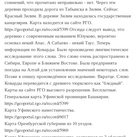
сомнений, что прочитано неправильно - нет. Через эти
деревни проходила дорога из Табынска в Зилим. Сейчас
Красный Зилим. В деревне Зилим находилась государственная
канцелярия. Карта находится на сайте РГО.
https://geoportal.rgo.ru/record/5399 Отсюда следует вывод, что
деревню с современным названием Юлуково, вероятно
основал некий Апас. А Сабаево - некий Таус. Теперь
информация по Коварды. Было произведено лингвистическое
исследование этого слова. Это слово очень распространено в
Сибири, Европе и Ближнем Востоке. Была предпринята
поездка на Алтай для установления значений некоторых слов.
Позже я опишу произведённое исследование. Вкратце. Слово
Коварды переводится с древнего тюркского как "бледный".
Карты на сайте РГО высокого разрешения. Бесплатные.
Генеральная карта Уфимской провинции Башкирии.
https://geoportal.rgo.ru/record/5399
Карта Уфимского наместничества.
https://geoportal.rgo.ru/record/6017
Карта Оренбургской губернии из 10 уездов.
https://geoportal.rgo.ru/record/5969
Карта Уфимского наместничества, состоящая из 2 областей,