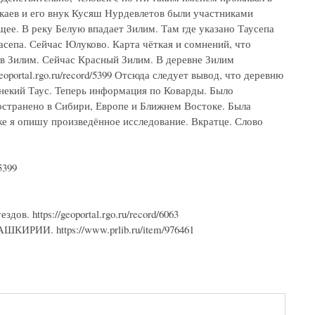
каев и его внук Кусяш Нурдевлетов были участниками
ющее. В реку Белую впадает Зилим. Там где указано Таусепа
асепа. Сейчас Юлуково. Карта чёткая и сомнений, что
 в Зилим. Сейчас Красный Зилим. В деревне Зилим
oportal.rgo.ru/record/5399 Отсюда следует вывод, что деревню
 некий Таус. Теперь информация по Коварды. Было
ространено в Сибири, Европе и Ближнем Востоке. Была
же я опишу произведённое исследование. Вкратце. Слово
5399
в. https://geoportal.rgo.ru/record/6063
И. https://www.prlib.ru/item/976461