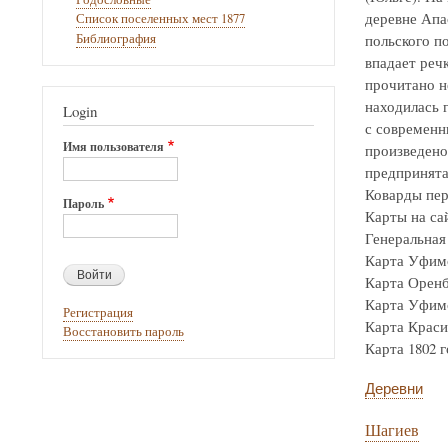
деревне Апа
Список поселенных мест 1877
Библиография
польского по
впадает реч
прочитано н
находилась г
Login
с современн
Имя пользователя
произведено
предпринята
Коварды пер
Пароль
Карты на са
Генеральная 
Карта Уфимск
Карта Оренбур
Карта Уфимск
Регистрация
Карта Крас
Восстановить пароль
Карта 1802 го
Деревни
Шагиев