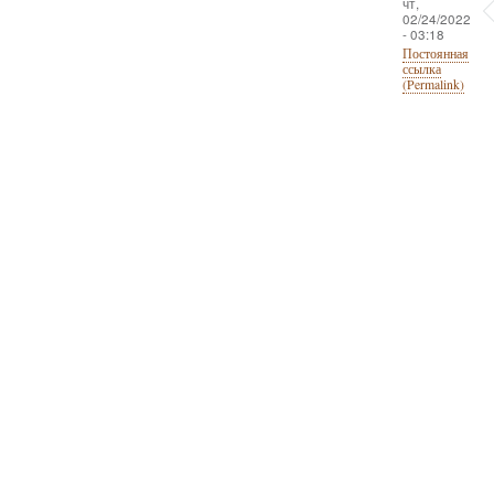
чт,
02/24/2022
- 03:18
Постоянная
ссылка
(Permalink)