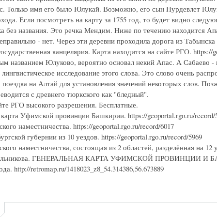
с. Только имя его было Юлукай. Возможно, его сын Нурдевлет Юлу
хода. Если посмотреть на карту за 1755 год, то будет видно следу
ка без названия. Это речка Мендим. Ниже по течению находится Ап
еправильно - нет. Через эти деревни проходила дорога из Табынска
осударственная канцелярия. Карта находится на сайте РГО. https://ge
ым названием Юлуково, вероятно основал некий Апас. А Сабаево -
 лингвистическое исследование этого слова. Это слово очень расп
 поездка на Алтай для установления значений некоторых слов. Поз
еводится с древнего тюркского как "бледный".
йте РГО высокого разрешения. Бесплатные.
карта Уфимской провинции Башкирии. https://geoportal.rgo.ru/record/
ого наместничества. https://geoportal.rgo.ru/record/6017
гской губернии из 10 уездов. https://geoportal.rgo.ru/record/5969
ого наместничества, состоящая из 2 областей, разделённая на 12 уездо
ильникова. ГЕНЕРАЛЬНАЯ КАРТА УФИМСКОЙ ПРОВИНЦИИ И БАШКИРИ
да. http://retromap.ru/1418023_z8_54.314386,56.673889