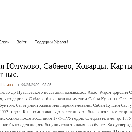
Перейти
к
основному
содержанию
Блоги
Войти
Поддержи Уфаген!
я Юлуково, Сабаево, Коварды. Карты с
тные.
о
Шагиев
-
пт, 09/25/2020 - 08:25
ково до Пугачёвского восстания называлась Апас. Рядом деревня С
я, что деревня Сабаево была названа именем Сабая Кутлина. С этим 
 бунтом, были уничтожены или переименованы. Сабай Кутлин был у
-1773 годов. Был помилован. До восстания он был волостным старш
исходило после восстания 1773-1775 годов. Следовательно, до 1775
ние было сделано, чтобы уничтожить память о бунте. Как утвержд
 этом сайте приводится выдержка из его книги по деревне Юлуково.