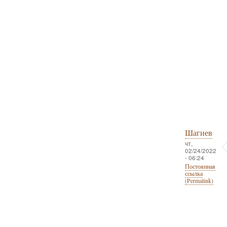
Шагиев
чт,
02/24/2022
- 06:24
Постоянная
ссылка
(Permalink)