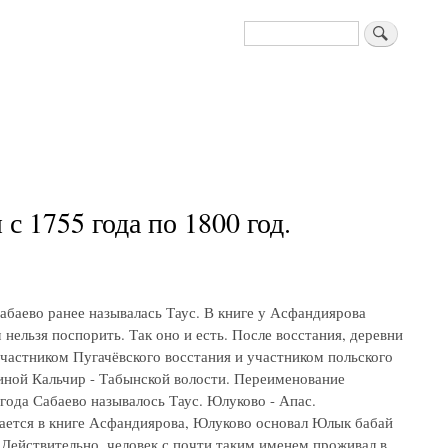
Поиск
 1755 года по 1800 год.
абаево ранее называлась Таус. В книге у Асфандиярова
нельзя поспорить. Так оно и есть. После восстания, деревни
частником Пугачёвского восстания и участником польского
иной Кальчир - Табынской волости. Переименование
 года Сабаево называлось Таус. Юлуково - Апас.
ается в книге Асфандиярова, Юлуково основал Юлык бабай
 Действительно, человек с почти таким именем проживал в