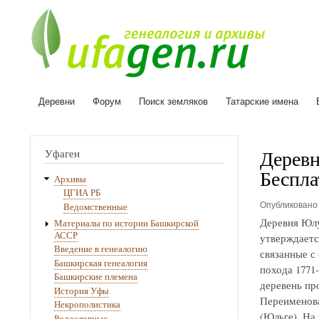
Деревни
Форум
Поиск земляков
Татарские имена
Основная
навигация
Деревн
Уфаген
Беспла
Архивы
ЦГИА РБ
Опубликован
Ведомственные
Деревня Юлу
Материалы по истории Башкирской
АССР
утверждаетс
Введение в генеалогию
связанные с
Башкирская генеалогия
похода 1771
Башкирские племена
деревень про
История Уфы
Переименова
Некрополистика
(Юльге). На
Родословные