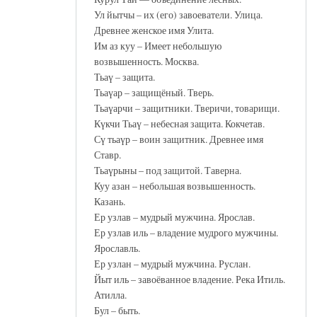
Ул йытчы – их (его) завоеватели. Улица.
Древнее женское имя Улита.
Им аз куу – Имеет небольшую
возвышенность. Москва.
Тьаү – защита.
Тьаүар – защищёный. Тверь.
Тьаүарчи – защитники. Тверичи, товарищи.
Күкчи Тьаү – небесная защита. Кокчетав.
Сү тьаүр – воин защитник. Древнее имя
Ставр.
Тьаүрыны – под защитой. Таверна.
Куу азан – небольшая возвышенность.
Казань.
Ер узлав – мудрый мужчина. Ярослав.
Ер узлав иль – владение мудрого мужчины.
Ярославль.
Ер узлан – мудрый мужчина. Руслан.
Йыт иль – завоёванное владение. Река Итиль.
Атилла.
Бул – быть.