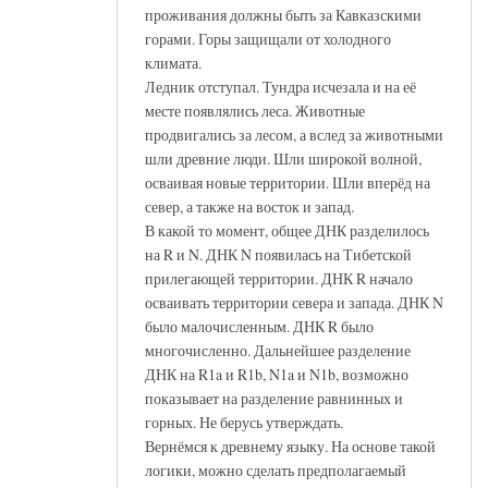
проживания должны быть за Кавказскими
горами. Горы защищали от холодного
климата.
Ледник отступал. Тундра исчезала и на её
месте появлялись леса. Животные
продвигались за лесом, а вслед за животными
шли древние люди. Шли широкой волной,
осваивая новые территории. Шли вперёд на
север, а также на восток и запад.
В какой то момент, общее ДНК разделилось
на R и N. ДНК N появилась на Тибетской
прилегающей территории. ДНК R начало
осваивать территории севера и запада. ДНК N
было малочисленным. ДНК R было
многочисленно. Дальнейшее разделение
ДНК на R1a и R1b, N1a и N1b, возможно
показывает на разделение равнинных и
горных. Не берусь утверждать.
Вернёмся к древнему языку. На основе такой
логики, можно сделать предполагаемый