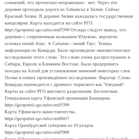
сомнений, что прочитано неправильно - нет. Через эти
деревни проходила дорога из Табынска в Зилим. Сейчас
Красный Зилим. В деревне Зилим находилась государственная
канцелярия. Карта находится на сайте РГО.
https://geoportal.rgo.ru/record/5399 Отсюда следует вывод, что
деревню с современным названием Юлуково, вероятно
основал некий Апас. А Сабаево - некий Таус. Теперь
информация по Коварды. Было произведено лингвистическое
исследование этого слова. Это слово очень распространено в
Сибири, Европе и Ближнем Востоке. Была предпринята
поездка на Алтай для установления значений некоторых слов.
Позже я опишу произведённое исследование. Вкратце. Слово
Коварды переводится с древнего тюркского как "бледный".
Карты на сайте РГО высокого разрешения. Бесплатные.
Генеральная карта Уфимской провинции Башкирии.
https://geoportal.rgo.ru/record/5399
Карта Уфимского наместничества.
https://geoportal.rgo.ru/record/6017
Карта Оренбургской губернии из 10 уездов.
https://geoportal.rgo.ru/record/5969
Карта Уфимского наместничества, состоящая из 2 областей,