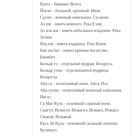
Булға – бывшие. Волга.
Йоған – большой, крупный. Иван.
Сүсин – военный начальник. Сусанин.
Аз им – иметь немного. Река Езем.
Аз иль им – иметь небольшое владение. Река
Зилим.
Иль им – иметь владение. Река Илим.
Бай им бат – имеет крепкое богатство.
Баимбет.
Бильар уз – отдельные мудрые. Беларусь.
Бильар узчи – отделившиеся мудрецы.
Беларусы.
Айа сү – почитаемый воин. Айса, Иса.
Айа сүсин – почитаемый военный начальник.
Иисус.
Сү Мағ Күль – основной славный воин.
Смагул, Исмагул, Исмагил, Исмаил, Измаил
Смакай. Исмакай.
Күсь Аб Күль – основной сильный охотник.
Кусяпкул.