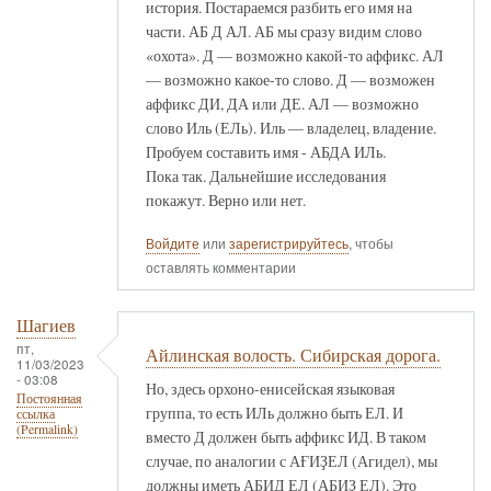
история. Постараемся разбить его имя на
части. АБ Д АЛ. АБ мы сразу видим слово
«охота». Д — возможно какой-то аффикс. АЛ
— возможно какое-то слово. Д — возможен
аффикс ДИ, ДА или ДЕ. АЛ — возможно
слово Иль (ЕЛь). Иль — владелец, владение.
Пробуем составить имя - АБДА ИЛь.
Пока так. Дальнейшие исследования
покажут. Верно или нет.
Войдите
или
зарегистрируйтесь
, чтобы
оставлять комментарии
Шагиев
пт,
Айлинская волость. Сибирская дорога.
11/03/2023
- 03:08
Но, здесь орхоно-енисейская языковая
Постоянная
группа, то есть ИЛь должно быть ЕЛ. И
ссылка
(Permalink)
вместо Д должен быть аффикс ИД. В таком
случае, по аналогии с АҒИҘЕЛ (Агидел), мы
должны иметь АБИД ЕЛ (АБИҘ ЕЛ). Это