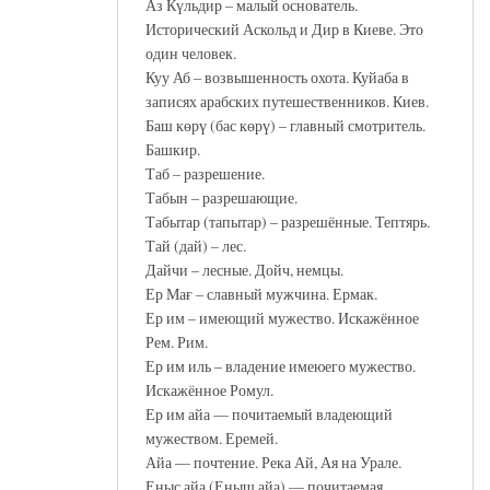
Аз Күльдир – малый основатель.
Исторический Аскольд и Дир в Киеве. Это
один человек.
Куу Аб – возвышенность охота. Куйаба в
записях арабских путешественников. Киев.
Баш көрү (бас көрү) – главный смотритель.
Башкир.
Таб – разрешение.
Табын – разрешающие.
Табытар (тапытар) – разрешённые. Тептярь.
Тай (дай) – лес.
Дайчи – лесные. Дойч, немцы.
Ер Мағ – славный мужчина. Ермак.
Ер им – имеющий мужество. Искажённое
Рем. Рим.
Ер им иль – владение имеюего мужество.
Искажённое Ромул.
Ер им айа — почитаемый владеющий
мужеством. Еремей.
Айа — почтение. Река Ай, Ая на Урале.
Еныс айа (Еныш айа) — почитаемая