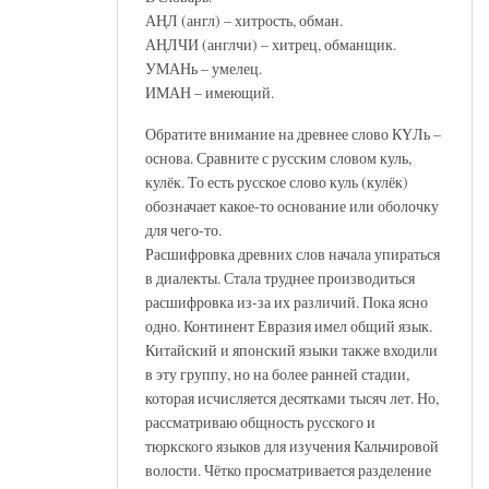
АҢЛ (англ) – хитрость, обман.
АҢЛЧИ (англчи) – хитрец, обманщик.
УМАНь – умелец.
ИМАН – имеющий.
Обратите внимание на древнее слово КҮЛь –
основа. Сравните с русским словом куль,
кулёк. То есть русское слово куль (кулёк)
обозначает какое-то основание или оболочку
для чего-то.
Расшифровка древних слов начала упираться
в диалекты. Стала труднее производиться
расшифровка из-за их различий. Пока ясно
одно. Континент Евразия имел общий язык.
Китайский и японский языки также входили
в эту группу, но на более ранней стадии,
которая исчисляется десятками тысяч лет. Но,
рассматриваю общность русского и
тюркского языков для изучения Кальчировой
волости. Чётко просматривается разделение