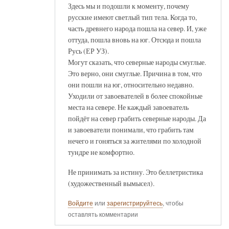
Здесь мы и подошли к моменту, почему
русские имеют светлый тип тела. Когда то,
часть древнего народа пошла на север. И, уже
оттуда, пошла вновь на юг. Отсюда и пошла
Русь (ЕР УЗ).
Могут сказать, что северные народы смуглые.
Это верно, они смуглые. Причина в том, что
они пошли на юг, относительно недавно.
Уходили от завоевателей в более спокойные
места на севере. Не каждый завоеватель
пойдёт на север грабить северные народы. Да
и завоеватели понимали, что грабить там
нечего и гоняться за жителями по холодной
тундре не комфортно.
Не принимать за истину. Это беллетристика
(художественный вымысел).
Войдите
или
зарегистрируйтесь
, чтобы
оставлять комментарии