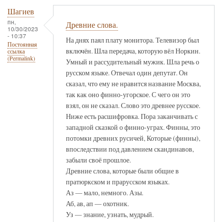
Шагиев
пн,
Древние слова.
10/30/2023
- 10:37
На днях паял плату монитора. Телевизор был
Постоянная
включён. Шла передача, которую вёл Норкин.
ссылка
(Permalink)
Умный и рассудительный мужик. Шла речь о
русском языке. Отвечал один депутат. Он
сказал, что ему не нравится название Москва,
так как оно финно-угорское. С чего он это
взял, он не сказал. Слово это древнее русское.
Ниже есть расшифровка. Пора заканчивать с
западной сказкой о финно-уграх. Финны, это
потомки древних русичей, Которые (финны),
впоследствии под давлением скандинавов,
забыли своё прошлое.
Древние слова, которые были общие в
пратюркском и прарусском языках.
Аз — мало, немного. Азы.
Аб, ав, ап — охотник.
Уз — знание, узнать, мудрый.