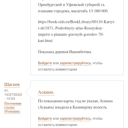
Оренбургской и Уфимской губернiй съ
планами городовъ, масштабъ 1/1 080 000.
https://book-olds.ru/BookLibrary/00110-Kartyi-
i-dr/1871.-Podrobnyiy-atlas-Rossiyskoy-
imperii-s-planami-glavnyih-gorodov-70-
kart.html
Показана деревня Ишимбетева.
Войдите
или
зарегистрируйтесь
, чтобы
оставлять комментарии
Шагиев
пт,
Аскино.
10/27/2023
- 10:53
По показанию карты, год не указан, Аскина
Постоянная
(Аскынъ) входила в Кальчирову волость.
ссылка
(Permalink)
Войдите
или
зарегистрируйтесь
, чтобы
оставлять комментарии