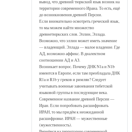
вывод, что древний тюркский язык возник на
территории современного Ирана. То есть, ещё
до возникновения древней Персии.
Если внимательно осмотреть греческий язык,
то мы можем найти множество
древнетюркских слов. Эллин, Эллада.
Возможно, что эллин может иметь значение
— владеющий. Эллада — малое владение. Где
АД, возможно аффикс. В диалектном
соотношении АД и АЗ.
Возникает вопрос. Почему ДНК N1a и N1b
имеются в Европе, если там преобладала ДНК
R1a и R1b у греков и римлян? Следует
учитывать военные завоевания тибетской
языковой группы в последующие века.
Современное название древней Персии —
Иран. Если попробовать расшифровать
ИРАН, то мы придём к неожиданной
расшифровке. ИРАН — мужественные
(мужественность).
Вернёмся на территорию современной