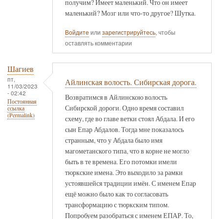
получим? Имеет маленький. Что он имеет
маленький? Мозг или что-то другое? Шутка.
Войдите
или
зарегистрируйтесь
, чтобы
оставлять комментарии
Шагиев
пт,
Айлинская волость. Сибирская дорога.
11/03/2023
- 02:42
Возвратимся в Айлинскою волость
Постоянная
Сибирской дороги. Одно время составил
ссылка
(Permalink)
схему, где во главе ветки стоял Абдала. И его
сын Епар Абдалов. Тогда мне показалось
странным, что у Абдала было имя
магометанского типа, что в корне не могло
быть в те времена. Его потомки имели
тюркские имена. Это выходило за рамки
устоявшейся традиции имён. С именем Епар
ещё можно было как то согласовать
трансформацию с тюркским типом.
Попробуем разобраться с именем ЕПАР. То,