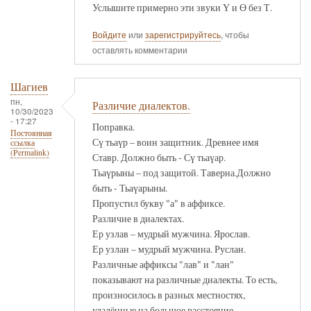
Услышите примерно эти звуки Ү и Ө без Т.
Войдите
или
зарегистрируйтесь
, чтобы
оставлять комментарии
Шагиев
пн,
Различие диалектов.
10/30/2023
- 17:27
Поправка.
Постоянная
Сү тьаүр – воин защитник. Древнее имя
ссылка
(Permalink)
Ставр. Должно быть - Сү тьаүар.
Тьаүрыны – под защитой. Таверна.Должно
быть - Тьаүарыны.
Пропустил букву "а" в аффиксе.
Различие в диалектах.
Ер узлав – мудрый мужчина. Ярослав.
Ер узлан – мудрый мужчина. Руслан.
Различные аффиксы "лав" и "лан"
показывают на различные диалекты. То есть,
произносилось в разных местностях,
удалённые на большое расстояние.