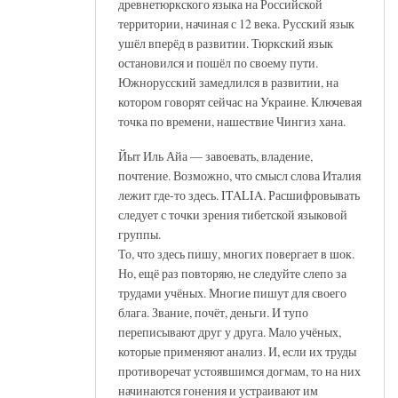
древнетюркского языка на Российской
территории, начиная с 12 века. Русский язык
ушёл вперёд в развитии. Тюркский язык
остановился и пошёл по своему пути.
Южнорусский замедлился в развитии, на
котором говорят сейчас на Украине. Ключевая
точка по времени, нашествие Чингиз хана.
Йыт Иль Айа — завоевать, владение,
почтение. Возможно, что смысл слова Италия
лежит где-то здесь. ITALIA. Расшифровывать
следует с точки зрения тибетской языковой
группы.
То, что здесь пишу, многих повергает в шок.
Но, ещё раз повторяю, не следуйте слепо за
трудами учёных. Многие пишут для своего
блага. Звание, почёт, деньги. И тупо
переписывают друг у друга. Мало учёных,
которые применяют анализ. И, если их труды
противоречат устоявшимся догмам, то на них
начинаются гонения и устраивают им