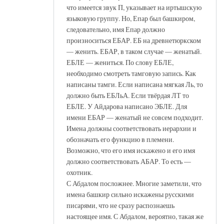
что имеется звук П, указывает на иртышскую
языковую группу. Но, Епар был башкиром,
следовательно, имя Епар должно
произноситься ЕБАР. ЕБ на древнетюркском
— женить. ЕБАР, в таком случае — женатый.
ЕБЛЕ — жениться. По слову ЕБЛЕ,
необходимо смотреть тамговую запись. Как
написаны тамги. Если написана мягкая Ль, то
должно быть ЕБЛьА. Если твёрдая ЛТ то
ЕБЛЕ. У Айдарова написано ЭБЛЕ. Для
имени ЕБАР — женатый не совсем подходит.
Имена должны соответствовать иерархии и
обозначать его функцию в племени.
Возможно, что его имя искажено и его имя
должно соответствовать АБАР. То есть —
охотник.
С Абдалом посложнее. Многие заметили, что
имена башкир сильно искажены русскими
писарями, что не сразу распознаешь
настоящее имя. С Абдалом, вероятно, такая же