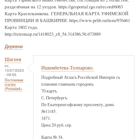
разделённая на 12 уездов. https://geoportal.rgo.ru/record/6063
Карта Красильникова. ГЕНЕРАЛЬНАЯ КАРТА УФИМСКОЙ
ПРОВИНЦИИ И БАШКИРИИ. https://www.prlib.ru/item/976461
Карта 1802 года.
http://retromap.ru/1418023_z8_54.314386,56.673889
Деревни
Шагиев
пт,
Ишимбетева-Толпарово.
10/27/2023
- 09:55
Подробный Атласъ Россiйской Имперiи съ
Постоянная
планами главныхъ городовъ.
ссылка
(Permalink)
70 картъ.
С. Петербургъ.
По Екатерингофскому проспекту, домъ
№11/45.
1871.
Цена 20 руб. сер.
Карта № 34.