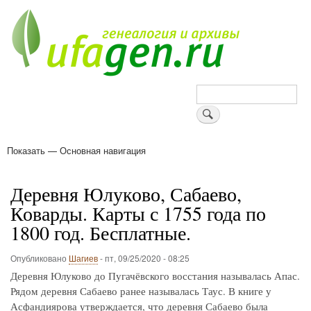
Перейти
к
основному
содержанию
Поиск
Показать — Основная навигация
Основная
навигация
Деревни
Форум
Поиск земляков
Татарские имена
Блоги
Войти
Поддержи Уфаген!
Деревня Юлуково, Сабаево,
Коварды. Карты с 1755 года по
1800 год. Бесплатные.
Опубликовано
Шагиев
-
пт, 09/25/2020 - 08:25
Деревня Юлуково до Пугачёвского восстания называлась Апас.
Рядом деревня Сабаево ранее называлась Таус. В книге у
Асфандиярова утверждается, что деревня Сабаево была