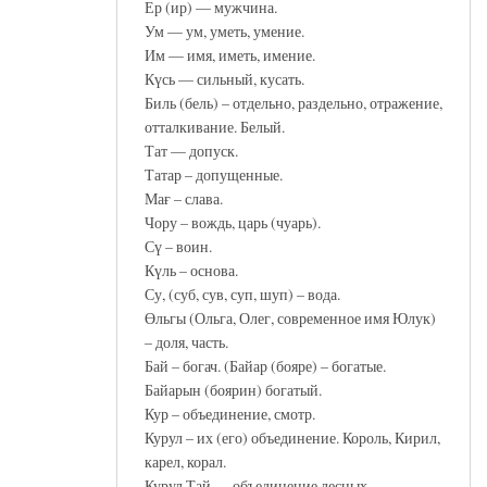
Ер (ир) — мужчина.
Ум — ум, уметь, умение.
Им — имя, иметь, имение.
Күсь — сильный, кусать.
Биль (бель) – отдельно, раздельно, отражение,
отталкивание. Белый.
Тат — допуск.
Татар – допущенные.
Мағ – слава.
Чору – вождь, царь (чуарь).
Сү – воин.
Күль – основа.
Су, (суб, сув, суп, шуп) – вода.
Өльгы (Ольга, Олег, современное имя Юлук)
– доля, часть.
Бай – богач. (Байар (бояре) – богатые.
Байарын (боярин) богатый.
Кур – объединение, смотр.
Курул – их (его) объединение. Король, Кирил,
карел, корал.
Курул Тай — объединение лесных.