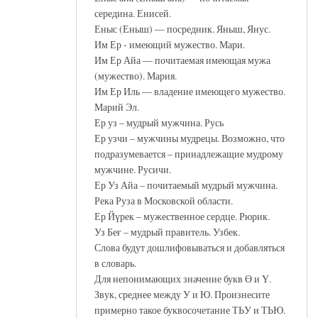
середина. Енисей.
Еныс (Еныш) — посредник. Яныш, Янус.
Им Ер - имеющий мужество. Мари.
Им Ер Айа — почитаемая имеющая мужа
(мужество). Мария.
Им Ер Иль — владение имеющего мужество.
Марий Эл.
Ер уз – мудрый мужчина. Русь
Ер узчи – мужчины мудрецы. Возможно, что
подразумевается – принадлежащие мудрому
мужчине. Русичи.
Ер Уз Айа – почитаемый мудрый мужчина.
Река Руза в Московской области.
Ер Йүрек – мужественное сердце. Рюрик.
Уз Беғ – мудрый правитель. Узбек.
Слова будут дошлифовываться и добавляться
в словарь.
Для непонимающих значение букв Ө и Ү.
Звук, среднее между У и Ю. Произнесите
примерно такое буквосочетание ТЬУ и ТЬЮ.