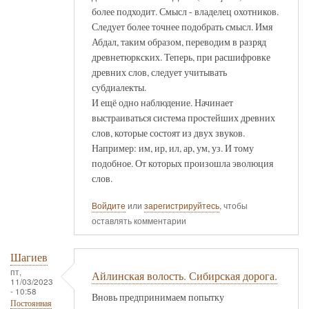
более подходит. Смысл - владелец охотников.
Следует более точнее подобрать смысл. Имя
Абдал, таким образом, переводим в разряд
древнетюркских. Теперь, при расшифровке
древних слов, следует учитывать
субдиалекты.
И ещё одно наблюдение. Начинает
выстраиваться система простейших древних
слов, которые состоят из двух звуков.
Например: им, ир, ил, ар, ум, уз. И тому
подобное. От которых произошла эволюция
слов.
Войдите
или
зарегистрируйтесь
, чтобы
оставлять комментарии
Шагиев
пт,
Айлинская волость. Сибирская дорога.
11/03/2023
- 10:58
Вновь предпринимаем попытку
Постоянная