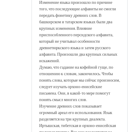
Изменение языка произошло по причине
того, что последующие алфавиты не смогли
передать фонетику древних слов. В
башкирском и татарском языках были два
крупных изменения. Влияние
приспособленного персидского алфавита,
который не учитывал особенности
древнетюркского языка и затем русского
алфавита. Произошли два крупных сильных
искажений.
Думаю, что гадание на кофейной гуще, по
отношению к словам, закончилось. Чтобы
понять слова, которые мы сейчас произносим,
следует изучать орхоно-енисейские
письмена. Они, в какой-то мере помогут
понять смысл многих слов.
Изучение древних слов показывает
огромный ареал его использования. Язык
разделяется на три крупных диалекта.
Иртышская, тибетская и орхоно-енисейская
языковая группы. Все они разделяются на