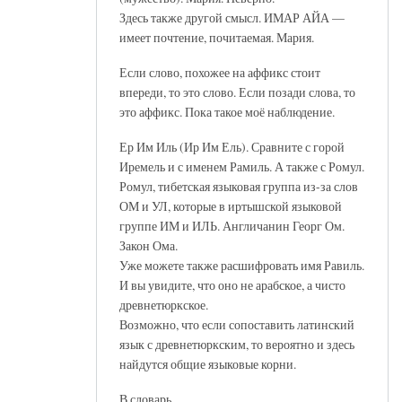
Здесь также другой смысл. ИМАР АЙА —
имеет почтение, почитаемая. Мария.
Если слово, похожее на аффикс стоит
впереди, то это слово. Если позади слова, то
это аффикс. Пока такое моё наблюдение.
Ер Им Иль (Ир Им Ель). Сравните с горой
Иремель и с именем Рамиль. А также с Ромул.
Ромул, тибетская языковая группа из-за слов
ОМ и УЛ, которые в иртышской языковой
группе ИМ и ИЛЬ. Англичанин Георг Ом.
Закон Ома.
Уже можете также расшифровать имя Равиль.
И вы увидите, что оно не арабское, а чисто
древнетюркское.
Возможно, что если сопоставить латинский
язык с древнетюркским, то вероятно и здесь
найдутся общие языковые корни.
В словарь.