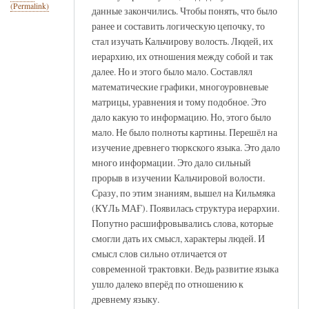
(Permalink)
данные закончились. Чтобы понять, что было
ранее и составить логическую цепочку, то
стал изучать Кальчирову волость. Людей, их
иерархию, их отношения между собой и так
далее. Но и этого было мало. Составлял
математические графики, многоуровневые
матрицы, уравнения и тому подобное. Это
дало какую то информацию. Но, этого было
мало. Не было полноты картины. Перешёл на
изучение древнего тюркского языка. Это дало
много информации. Это дало сильный
прорыв в изучении Кальчировой волости.
Сразу, по этим знаниям, вышел на Кильмяка
(КҮЛь МАҒ). Появилась структура иерархии.
Попутно расшифровывались слова, которые
смогли дать их смысл, характеры людей. И
смысл слов сильно отличается от
современной трактовки. Ведь развитие языка
ушло далеко вперёд по отношению к
древнему языку.