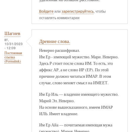
Войдите
или
зарегистрируйтесь
, чтобы
оставлять комментарии
Шагиев
вт,
Древние слова.
10/31/2023
- 12:09
Неверно расшифровал.
Постоянная
Им Ер - имеющий мужество. Мари. Неверно.
ссылка
(Permalink)
Здесь Р стоит после слова ИМ. То есть, это
аффикс АР, а не слово ИР (ЕР). По этой
причине должно читаться ИМАР. В этом
случае, слово меняет смысл на ИМЕЕТ.
Им Ер Иль — владение имеющего мужество.
Марий Эл. Неверно.
На основе вышесказанного, имеем ИМАР
ИЛЬ. Имеет владение.
Им Ер Айа — почитаемая имеющая мужа
(мужество). Мария. Неверно.