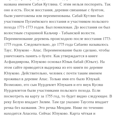
названа именем Сабая Кутлина. С этим нельзя поспорить. Так
оно и есть. После восстания, деревни связанные с бунтом,
были уничтожены или переименованы. Сабай Кутлин был
участником Пугачёвского восстания и участником польского
похода 1771-1773 годов. Был помилован. До восстания он был
волостным старшиной Кальчир - Табынской волости.
Переименование деревень происходило после восстания 1773-
1775 годов. Следовательно, до 1775 года Сабаево называлось
Таус. Юлуково - Апас. Переименование было сделано, чтобы
уничтожить память о бунте. Как утверждается в книге
Асфандиярова, Юлуково основал Юлык бабай (Юльге). На
этом сайте приводится выдержка из его книги по деревне
Юлуково. Действительно, человек с почти таким именем
проживал в деревне Апас. Только имя его было Юлукай.
Возможно, его сын Нурдевлет Юлукаев и его внук Кусяш
Нурдевлетов были участниками польского похода. Если
посмотреть на карту за 1755 год, то будет видно следующее. В
реку Белую впадает Зилим. Там где указано Таусепа впадает
речка без названия. Это речка Мендим. Ниже по течению
находится Апасепа. Сейчас Юлуково. Карта чёткая и