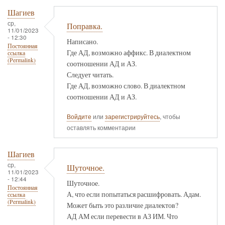
Шагиев
ср,
Поправка.
11/01/2023
- 12:30
Написано.
Постоянная
Где АД, возможно аффикс. В диалектном
ссылка
(Permalink)
соотношении АД и АЗ.
Следует читать.
Где АД, возможно слово. В диалектном
соотношении АД и АЗ.
Войдите
или
зарегистрируйтесь
, чтобы
оставлять комментарии
Шагиев
ср,
Шуточное.
11/01/2023
- 12:44
Шуточное.
Постоянная
А, что если попытаться расшифровать. Адам.
ссылка
(Permalink)
Может быть это различие диалектов?
АД АМ если перевести в АЗ ИМ. Что