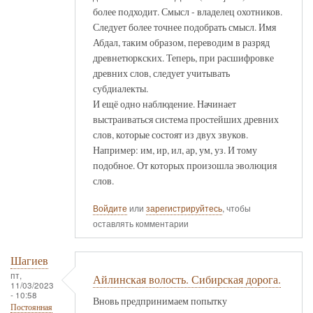
более подходит. Смысл - владелец охотников.
Следует более точнее подобрать смысл. Имя
Абдал, таким образом, переводим в разряд
древнетюркских. Теперь, при расшифровке
древних слов, следует учитывать
субдиалекты.
И ещё одно наблюдение. Начинает
выстраиваться система простейших древних
слов, которые состоят из двух звуков.
Например: им, ир, ил, ар, ум, уз. И тому
подобное. От которых произошла эволюция
слов.
Войдите
или
зарегистрируйтесь
, чтобы
оставлять комментарии
Шагиев
пт,
Айлинская волость. Сибирская дорога.
11/03/2023
- 10:58
Вновь предпринимаем попытку
Постоянная