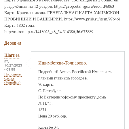
разделённая на 12 уездов. https://geoportal.rgo.ru/record/6063
Карта Красильникова. ГЕНЕРАЛЬНАЯ КАРТА УФИМСКОЙ
ПРОВИНЦИИ И БАШКИРИИ. https://www.prlib.ru/item/976461
Карта 1802 года.
http://retromap.ru/1418023_z8_54.314386,56.673889
Деревни
Шагиев
пт,
Ишимбетева-Толпарово.
10/27/2023
- 09:55
Подробный Атласъ Россiйской Имперiи съ
Постоянная
планами главныхъ городовъ.
ссылка
(Permalink)
70 картъ.
С. Петербургъ.
По Екатерингофскому проспекту, домъ
№11/45.
1871.
Цена 20 руб. сер.
Карта № 34.