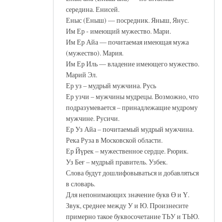
середина. Енисей.
Еныс (Еныш) — посредник. Яныш, Янус.
Им Ер - имеющий мужество. Мари.
Им Ер Айа — почитаемая имеющая мужа
(мужество). Мария.
Им Ер Иль — владение имеющего мужество.
Марий Эл.
Ер уз – мудрый мужчина. Русь
Ер узчи – мужчины мудрецы. Возможно, что
подразумевается – принадлежащие мудрому
мужчине. Русичи.
Ер Уз Айа – почитаемый мудрый мужчина.
Река Руза в Московской области.
Ер Йүрек – мужественное сердце. Рюрик.
Уз Беғ – мудрый правитель. Узбек.
Слова будут дошлифовываться и добавляться
в словарь.
Для непонимающих значение букв Ө и Ү.
Звук, среднее между У и Ю. Произнесите
примерно такое буквосочетание ТЬУ и ТЬЮ.