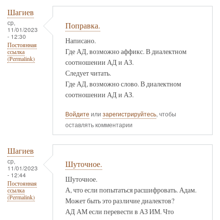
Шагиев
ср,
Поправка.
11/01/2023
- 12:30
Написано.
Постоянная
Где АД, возможно аффикс. В диалектном
ссылка
(Permalink)
соотношении АД и АЗ.
Следует читать.
Где АД, возможно слово. В диалектном
соотношении АД и АЗ.
Войдите
или
зарегистрируйтесь
, чтобы
оставлять комментарии
Шагиев
ср,
Шуточное.
11/01/2023
- 12:44
Шуточное.
Постоянная
А, что если попытаться расшифровать. Адам.
ссылка
(Permalink)
Может быть это различие диалектов?
АД АМ если перевести в АЗ ИМ. Что