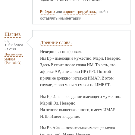
Войдите
или
зарегистрируйтесь
, чтобы
оставлять комментарии
Шагиев
вт,
Древние слова.
10/31/2023
- 12:09
Неверно расшифровал.
Постоянная
Им Ер - имеющий мужество. Мари. Неверно.
ссылка
(Permalink)
Здесь Р стоит после слова ИМ. То есть, это
аффикс АР, а не слово ИР (ЕР). По этой
причине должно читаться ИМАР. В этом
случае, слово меняет смысл на ИМЕЕТ.
Им Ер Иль — владение имеющего мужество.
Марий Эл. Неверно.
На основе вышесказанного, имеем ИМАР
ИЛЬ. Имеет владение.
Им Ер Айа — почитаемая имеющая мужа
(мужество). Мария. Неверно.