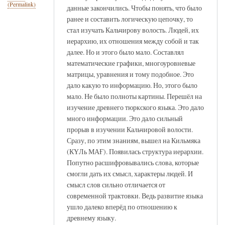
(Permalink)
данные закончились. Чтобы понять, что было
ранее и составить логическую цепочку, то
стал изучать Кальчирову волость. Людей, их
иерархию, их отношения между собой и так
далее. Но и этого было мало. Составлял
математические графики, многоуровневые
матрицы, уравнения и тому подобное. Это
дало какую то информацию. Но, этого было
мало. Не было полноты картины. Перешёл на
изучение древнего тюркского языка. Это дало
много информации. Это дало сильный
прорыв в изучении Кальчировой волости.
Сразу, по этим знаниям, вышел на Кильмяка
(КҮЛь МАҒ). Появилась структура иерархии.
Попутно расшифровывались слова, которые
смогли дать их смысл, характеры людей. И
смысл слов сильно отличается от
современной трактовки. Ведь развитие языка
ушло далеко вперёд по отношению к
древнему языку.