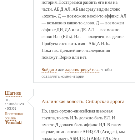
история. Постараемся разбить его имя на
части. АБ Д АЛ. АБ мы сразу видим слово
«охота». Д — возможно какой-то аффикс. АЛ
— возможно какое-то слово. Д — возможен
аффикс ДИ, ДА или ДЕ. АЛ — возможно
слово Иль (ЕЛь). Иль — владелец, владение.
Пробуем составить имя - АБДА ИЛь.
Пока так. Дальнейшие исследования
покажут. Верно или нет.
Войдите
или
зарегистрируйтесь
, чтобы
оставлять комментарии
Шагиев
пт,
Айлинская волость. Сибирская дорога.
11/03/2023
- 03:08
Но, здесь орхоно-енисейская языковая
Постоянная
группа, то есть ИЛь должно быть ЕЛ. И
ссылка
(Permalink)
вместо Д должен быть аффикс ИД. В таком
случае, по аналогии с АҒИҘЕЛ (Агидел), мы
должны иметь АБИД ЕЛ (АБИҘ ЕЛ). Это