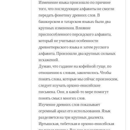
Изменение языка произошло по причине
того, что последующие алфавиты не смогли
передать фонетику древних слов. В
башкирском и татарском языках были два
крупных изменения. Влияние
приспособленного персидского алфавита,
который не учитывал особенности
древнетюркского языка и затем русского
алфавита. Произошли два крупных сильных
искажений.
Думаю, что гадание на кофейной гуще, по
отношению к словам, закончилось. Чтобы
понять слова, которые мы сейчас произносим,
следует изучать орхоно-енисейские
письмена. Они, в какой-то мере помогут
понять смысл многих слов.
Изучение древних слов показывает
огромный ареал его использования. Язык
разделяется на три крупных диалекта.
Иртышская, тибетская и орхоно-енисейская
языковая группы. Все они разделяются на