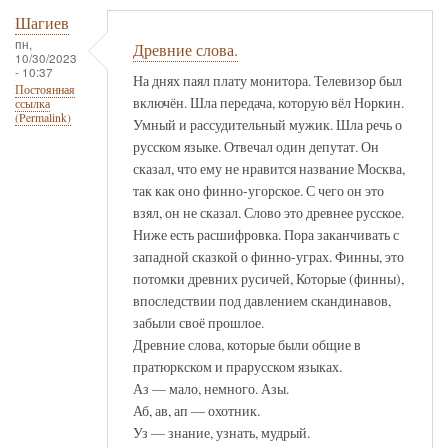
Шагиев
пн,
Древние слова.
10/30/2023
- 10:37
На днях паял плату монитора. Телевизор был
Постоянная
включён. Шла передача, которую вёл Норкин.
ссылка
(Permalink)
Умный и рассудительный мужик. Шла речь о
русском языке. Отвечал один депутат. Он
сказал, что ему не нравится название Москва,
так как оно финно-угорское. С чего он это
взял, он не сказал. Слово это древнее русское.
Ниже есть расшифровка. Пора заканчивать с
западной сказкой о финно-уграх. Финны, это
потомки древних русичей, Которые (финны),
впоследствии под давлением скандинавов,
забыли своё прошлое.
Древние слова, которые были общие в
пратюркском и прарусском языках.
Аз — мало, немного. Азы.
Аб, ав, ап — охотник.
Уз — знание, узнать, мудрый.