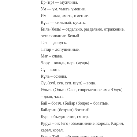
Ер (ир) — мужчина.
Ум — ум, уметь, умение.
Им — имя, иметь, имение.
Күсь — сильный, кусать.
Биль (бель) – отдельно, раздельно, отражение,
отталкивание. Белый.
Тат — допуск.
Татар – допущенные.
Мағ – слава.
Чору – вождь, царь (чуарь).
Сү – воин.
Күль – основа.
Су, (суб, сув, суп, шуп) – вода.
Өльгы (Ольга, Олег, современное имя Юлук)
– доля, часть.
Бай – богач. (Байар (бояре) – богатые.
Байарын (боярин) богатый.
Кур – объединение, смотр.
Курул – их (его) объединение. Король, Кирил,
карел, корал.
Курул Тай — объединение лесных.