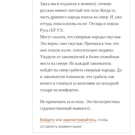
Здесь мы и подошли к моменту, почему
русские имеют светлый тип тела. Когда то,
часть древнего народа пошла на север. И, уже
оттуда, пошла вновь на юг. Отсюда и пошла
Русь (ЕР УЗ).
Могут сказать, что северные народы смуглые.
Это верно, они смуглые. Причина в том, что
они пошли на юг, относительно недавно.
Уходили от завоевателей в более спокойные
места на севере. Не каждый завоеватель
пойдёт на север грабить северные народы. Да
и завоеватели понимали, что грабить там
нечего и гоняться за жителями по холодной
тундре не комфортно.
Не принимать за истину. Это беллетристика
(художественный вымысел).
Войдите
или
зарегистрируйтесь
, чтобы
оставлять комментарии