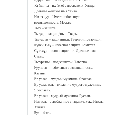
Ул йытчы – их (его) завоеватели. Улица.
Древнее женское имя Улита.
Им аз куу – Имеет небольшую
возвышенность. Москва.
Тьаү – защита.
Тьаүар – защищёный. Тверь.
Тьаүарчи – защитники. Тверичи, товарищи.
Күкчи Тьаү – небесная защита. Кокчетав.
Сү тьаүр – воин защитник. Древнее имя
Ставр.
Тьаүрыны – под защитой. Таверна.
Куу азан – небольшая возвышенность.
Казань.
Ер узлав – мудрый мужчина. Ярослав.
Ер узлав иль – владение мудрого мужчины.
Ярославль.
Ер узлан – мудрый мужчина. Руслан.
Йыт иль – завоёванное владение. Река Итиль.
Атилла.
Бул – быть.