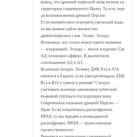
вывод, что древний тюркский язык возник на
территории современного Ирана. То есть, ещё
до возникновения древней Персии.
Если внимательно осмотреть греческий язык,
то мы можем найти множество
древнетюркских слов. Эллин, Эллада.
Возможно, что эллин может иметь значение
— владеющий. Эллада — малое владение. Где
АД, возможно аффикс. В диалектном
соотношении АД и АЗ.
Возникает вопрос. Почему ДНК N1a и N1b
имеются в Европе, если там преобладала ДНК
R1a и R1b у греков и римлян? Следует
учитывать военные завоевания тибетской
языковой группы в последующие века.
Современное название древней Персии —
Иран. Если попробовать расшифровать
ИРАН, то мы придём к неожиданной
расшифровке. ИРАН — мужественные
(мужественность).
Вернёмся на территорию современной