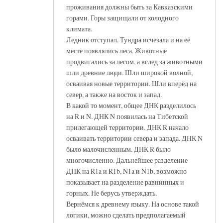
проживания должны быть за Кавказскими
горами. Горы защищали от холодного
климата.
Ледник отступал. Тундра исчезала и на её
месте появлялись леса. Животные
продвигались за лесом, а вслед за животными
шли древние люди. Шли широкой волной,
осваивая новые территории. Шли вперёд на
север, а также на восток и запад.
В какой то момент, общее ДНК разделилось
на R и N. ДНК N появилась на Тибетской
прилегающей территории. ДНК R начало
осваивать территории севера и запада. ДНК N
было малочисленным. ДНК R было
многочисленно. Дальнейшее разделение
ДНК на R1a и R1b, N1a и N1b, возможно
показывает на разделение равнинных и
горных. Не берусь утверждать.
Вернёмся к древнему языку. На основе такой
логики, можно сделать предполагаемый