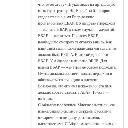
что имеется звук П, указывает на иртышскую
языковую группу. Но, Епар был башкиром,
следовательно, имя Епар должно
произноситься ЕБАР. ЕБ на древнетюркском
— женить. ЕБАР, в таком случае — женатый.
ЕБЛЕ — жениться. По слову ЕБЛЕ,
необходимо смотреть тамговую запись. Как
написаны тамги. Если написана мягкая Ль, то
должно быть ЕБЛьА. Если твёрдая ЛТ то
ЕБЛЕ. У Айдарова написано ЭБЛЕ. Для
имени ЕБАР — женатый не совсем подходит.
Имена должны соответствовать иерархии и
обозначать его функцию в племени.
Возможно, что его имя искажено и его имя
должно соответствовать АБАР. То есть —
охотник.
С Абдалом посложнее. Многие заметили, что
имена башкир сильно искажены русскими
писарями, что не сразу распознаешь
настоящее имя. С Абдалом, вероятно, такая же