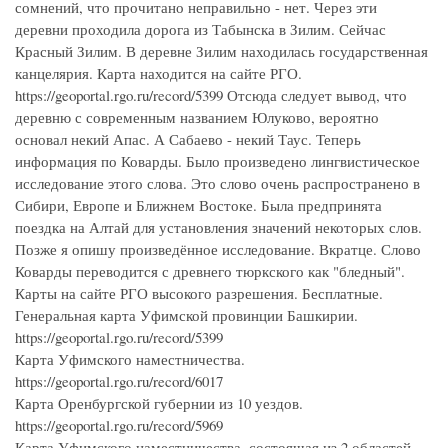
сомнений, что прочитано неправильно - нет. Через эти
деревни проходила дорога из Табынска в Зилим. Сейчас
Красный Зилим. В деревне Зилим находилась государственная
канцелярия. Карта находится на сайте РГО.
https://geoportal.rgo.ru/record/5399 Отсюда следует вывод, что
деревню с современным названием Юлуково, вероятно
основал некий Апас. А Сабаево - некий Таус. Теперь
информация по Коварды. Было произведено лингвистическое
исследование этого слова. Это слово очень распространено в
Сибири, Европе и Ближнем Востоке. Была предпринята
поездка на Алтай для установления значений некоторых слов.
Позже я опишу произведённое исследование. Вкратце. Слово
Коварды переводится с древнего тюркского как "бледный".
Карты на сайте РГО высокого разрешения. Бесплатные.
Генеральная карта Уфимской провинции Башкирии.
https://geoportal.rgo.ru/record/5399
Карта Уфимского наместничества.
https://geoportal.rgo.ru/record/6017
Карта Оренбургской губернии из 10 уездов.
https://geoportal.rgo.ru/record/5969
Карта Уфимского наместничества, состоящая из 2 областей,