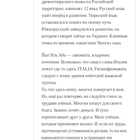
древнетюркского языка на Российской
территории, начиная с 12 века. Русский язык
ушёл вперёд в развитии. Тюркский язык
остановился и пошёл по своему пути.
Южнорусский замедлился в развитии, на
котором говорят сейчас на Украине. Ключевая
точка по времени, нашествие Чингиз хана.
Йыт Иль Айа — завоевать, владение,
почтение. Возможно, что смысл слова Италия
лежит где-то здесь. ITALIA. Расшифровывать
следует с точки зрения тибетской языковой
группы.
То, что здесь пишу, многих повергает в шок.
Но, ещё раз повторяю, не следуйте слепо за
трудами учёных. Многие пишут для своего
блага. Звание, почёт, деньги. И тупо
переписывают друг у друга. Мало учёных,
которые применяют анализ. И, если их труды
противоречат устоявшимся догмам, то на них
начинаются гонения и устраивают им