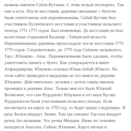
названа именем Сабая Кутлина. С этим нельзя поспорить. Так
оно и есть. После восстания, деревни связанные с бунтом,
были уничтожены или переименованы. Сабай Кутлин был
участником Пугачёвского восстания и участником польского
похода 1771-1773 годов. Был помилован. До восстания он был
волостным старшиной Кальчир - Табынской волости.
Переименование деревень происходило после восстания 1773-
1775 годов. Следовательно, до 1775 года Сабаево называлось
Таус. Юлуково - Апас. Переименование было сделано, чтобы
уничтожить память о бунте. Как утверждается в книге
Асфандиярова, Юлуково основал Юлык бабай (Юльге). На
этом сайте приводится выдержка из его книги по деревне
Юлуково. Действительно, человек с почти таким именем
проживал в деревне Апас. Только имя его было Юлукай.
Возможно, его сын Нурдевлет Юлукаев и его внук Кусяш
Нурдевлетов были участниками польского похода. Если
посмотреть на карту за 1755 год, то будет видно следующее. В
реку Белую впадает Зилим. Там где указано Таусепа впадает
речка без названия. Это речка Мендим. Ниже по течению
находится Апасепа. Сейчас Юлуково. Карта чёткая и