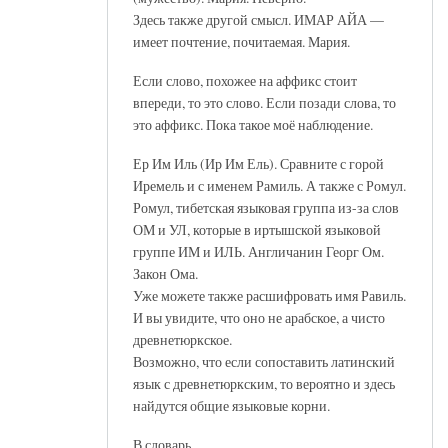
Здесь также другой смысл. ИМАР АЙА —
имеет почтение, почитаемая. Мария.
Если слово, похожее на аффикс стоит
впереди, то это слово. Если позади слова, то
это аффикс. Пока такое моё наблюдение.
Ер Им Иль (Ир Им Ель). Сравните с горой
Иремель и с именем Рамиль. А также с Ромул.
Ромул, тибетская языковая группа из-за слов
ОМ и УЛ, которые в иртышской языковой
группе ИМ и ИЛЬ. Англичанин Георг Ом.
Закон Ома.
Уже можете также расшифровать имя Равиль.
И вы увидите, что оно не арабское, а чисто
древнетюркское.
Возможно, что если сопоставить латинский
язык с древнетюркским, то вероятно и здесь
найдутся общие языковые корни.
В словарь.