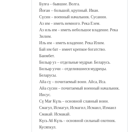
Булға – бывшие. Волга.
Йоған – большой, крупный. Иван.
Сүсин – военный начальник. Сусанин.
Аз им – иметь немного. Река Езем.
Аз иль им – иметь небольшое владение. Река
Зилим.
Иль им – иметь владение. Река Илим.
Бай им бат – имеет крепкое богатство.
Баимбет.
Бильар уз – отдельные мудрые. Беларусь.
Бильар узчи – отделившиеся мудрецы.
Беларусы.
Айа сү – почитаемый воин. Айса, Иса.
Айа сүсин – почитаемый военный начальник.
Иисус.
Сү Мағ Күль – основной славный воин.
Смагул, Исмагул, Исмагил, Исмаил, Измаил
Смакай. Исмакай.
Күсь Аб Күль – основной сильный охотник.
Кусяпкул.