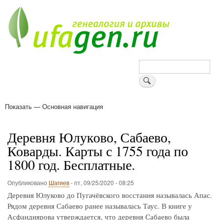
Перейти
к
основному
содержанию
Поиск
Показать — Основная навигация
Основная
навигация
Деревни
Форум
Поиск земляков
Татарские имена
Блоги
Войти
Поддержи Уфаген!
Деревня Юлуково, Сабаево,
Коварды. Карты с 1755 года по
1800 год. Бесплатные.
Опубликовано
Шагиев
-
пт, 09/25/2020 - 08:25
Деревня Юлуково до Пугачёвского восстания называлась Апас.
Рядом деревня Сабаево ранее называлась Таус. В книге у
Асфандиярова утверждается, что деревня Сабаево была