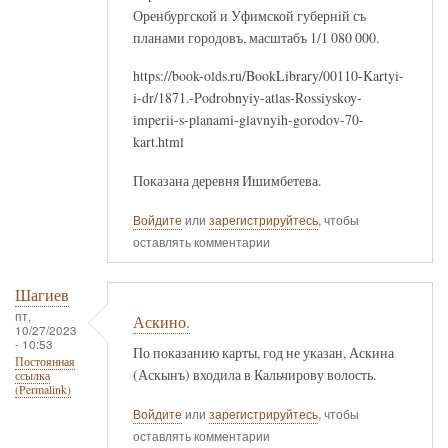
Оренбургской и Уфимской губернiй съ
планами городовъ, масштабъ 1/1 080 000.
https://book-olds.ru/BookLibrary/00110-Kartyi-
i-dr/1871.-Podrobnyiy-atlas-Rossiyskoy-
imperii-s-planami-glavnyih-gorodov-70-
kart.html
Показана деревня Ишимбетева.
Войдите
или
зарегистрируйтесь
, чтобы
оставлять комментарии
Шагиев
пт,
Аскино.
10/27/2023
- 10:53
По показанию карты, год не указан, Аскина
Постоянная
(Аскынъ) входила в Кальчирову волость.
ссылка
(Permalink)
Войдите
или
зарегистрируйтесь
, чтобы
оставлять комментарии