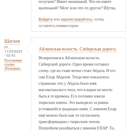
получим? Имеет маленький. Что он имеет
маленький? Мозг или что-то другое? Шутка.
Войдите
или
зарегистрируйтесь
, чтобы
оставлять комментарии
Шагиев
пт,
Айлинская волость. Сибирская дорога.
11/03/2023
- 02:42
Возвратимся в Айлинскою волость
Постоянная
Сибирской дороги. Одно время составил
ссылка
(Permalink)
схему, где во главе ветки стоял Абдала. И его
сын Епар Абдалов. Тогда мне показалось
странным, что у Абдала было имя
магометанского типа, что в корне не могло
быть в те времена. Его потомки имели
тюркские имена. Это выходило за рамки
устоявшейся традиции имён. С именем Епар
ещё можно было как то согласовать
трансформацию с тюркским типом.
Попробуем разобраться с именем ЕПАР. То,