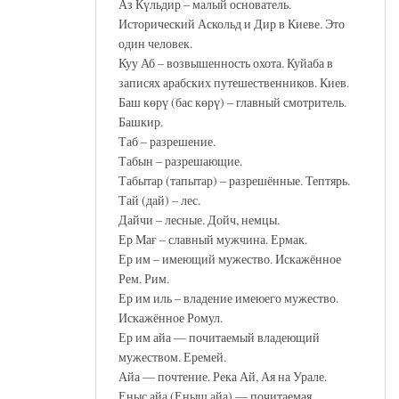
Аз Күльдир – малый основатель.
Исторический Аскольд и Дир в Киеве. Это
один человек.
Куу Аб – возвышенность охота. Куйаба в
записях арабских путешественников. Киев.
Баш көрү (бас көрү) – главный смотритель.
Башкир.
Таб – разрешение.
Табын – разрешающие.
Табытар (тапытар) – разрешённые. Тептярь.
Тай (дай) – лес.
Дайчи – лесные. Дойч, немцы.
Ер Мағ – славный мужчина. Ермак.
Ер им – имеющий мужество. Искажённое
Рем. Рим.
Ер им иль – владение имеюего мужество.
Искажённое Ромул.
Ер им айа — почитаемый владеющий
мужеством. Еремей.
Айа — почтение. Река Ай, Ая на Урале.
Еныс айа (Еныш айа) — почитаемая