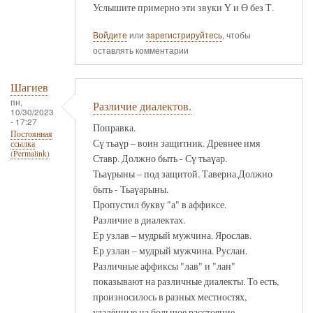
Услышите примерно эти звуки Ү и Ө без Т.
Войдите
или
зарегистрируйтесь
, чтобы
оставлять комментарии
Шагиев
пн,
Различие диалектов.
10/30/2023
- 17:27
Поправка.
Постоянная
Сү тьаүр – воин защитник. Древнее имя
ссылка
(Permalink)
Ставр. Должно быть - Сү тьаүар.
Тьаүрыны – под защитой. Таверна.Должно
быть - Тьаүарыны.
Пропустил букву "а" в аффиксе.
Различие в диалектах.
Ер узлав – мудрый мужчина. Ярослав.
Ер узлан – мудрый мужчина. Руслан.
Различные аффиксы "лав" и "лан"
показывают на различные диалекты. То есть,
произносилось в разных местностях,
удалённые на большое расстояние.