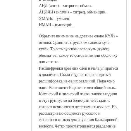
АҢЛ (англ) – хитрость, обман.
АҢЛЧИ (англчи) – хитрец, обманщик.
УМАНь – умелец.
ИМАН – имеющий.
Обратите внимание на древнее слово КҮЛь –
основа. Сравните с русским словом куль,
кулёк. То есть русское слово куль (кулёк)
обозначает какое-то основание или оболочку
для чего-то.
Расшифровка древних слов начала упираться
в диалекты. Стала труднее производиться
расшифровка из-за их различий. Пока ясно
одно. Континент Евразия имел общий язык.
Китайский и японский языки также входили
в эту группу, но на более ранней стадии,
которая исчисляется десятками тысяч лет. Но,
рассматриваю общность русского и
тюркского языков для изучения Кальчировой
волости. Чётко просматривается разделение