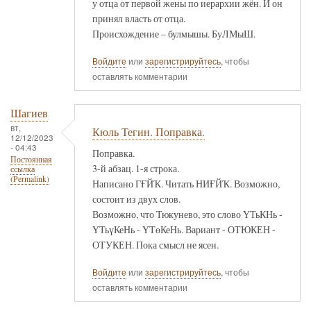
у отца от первой жены по иерархии жён. И он
принял власть от отца.
Происхождение – булмышы. БуЛМыШ.
Войдите
или
зарегистрируйтесь
, чтобы
оставлять комментарии
Шагиев
вт,
Кюль Тегин. Поправка.
12/12/2023
- 04:43
Поправка.
Постоянная
3-й абзац. 1-я строка.
ссылка
(Permalink)
Написано ГҒЙҠ. Читать НИҒЙҠ. Возможно,
состоит из двух слов.
Возможно, что Тюкунево, это слово ҮТьКНь -
ҮТьүКеНь - ҮТөКеНь. Вариант - ОТЮКЕН -
ОТУКЕН. Пока смысл не ясен.
Войдите
или
зарегистрируйтесь
, чтобы
оставлять комментарии