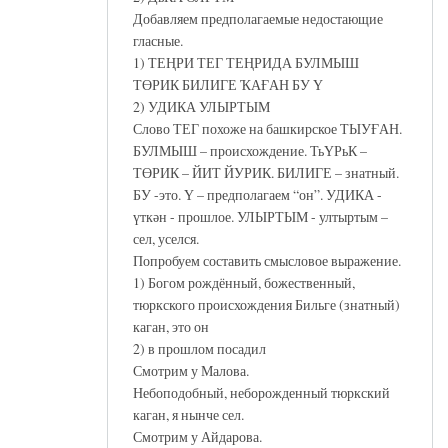
Добавляем предполагаемые недостающие
гласные.
1) ТЕҢРИ ТЕГ ТЕҢРИДА БУЛМЫШ
ТӨРИК БИЛИГЕ ҠАҒАН БУ Ү
2) УДИКА УЛЫРТЫМ
Слово ТЕГ похоже на башкирское ТЫУҒАН.
БУЛМЫШ – происхождение. ТьҮРьК –
ТӨРИК – ЙИТ ЙУРИК. БИЛИГЕ – знатный.
БУ -это. Ү – предполагаем “он”. УДИКА -
үткән - прошлое. УЛЫРТЫМ - ултыртым –
сел, уселся.
Попробуем составить смысловое выражение.
1) Богом рождённый, божественный,
тюркского происхождения Бильге (знатный)
каган, это он
2) в прошлом посадил
Смотрим у Малова.
Небоподобный, неборожденный тюркский
каган, я нынче сел.
Смотрим у Айдарова.