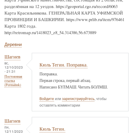
разделённая на 12 уездов. https://geoportal.rgo.ru/record/6063
Карта Красильникова. ГЕНЕРАЛЬНАЯ КАРТА УФИМСКОЙ
ПРОВИНЦИИ И БАШКИРИИ. https://www.prlib.ru/item/976461
Карта 1802 года.
http://retromap.ru/1418023_z8_54.314386,56.673889
Деревни
Шагиев
вс,
Кюль Тегин. Поправка.
12/10/2023
- 21:31
Поправка.
Постоянная
Первая строка, первый абзац.
ссылка
(Permalink)
Написано БУЛМАШ. Читать БОЛМШ.
Войдите
или
зарегистрируйтесь
, чтобы
оставлять комментарии
Шагиев
пн,
Кюль Тегин.
12/11/2023