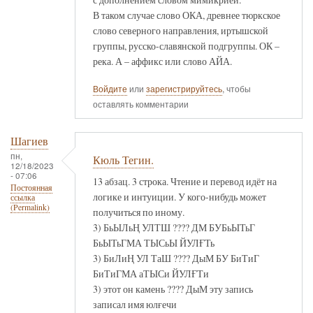
В таком случае слово ОКА, древнее тюркское
слово северного направления, иртышской
группы, русско-славянской подгруппы. ОК –
река. А – аффикс или слово АЙА.
Войдите
или
зарегистрируйтесь
, чтобы
оставлять комментарии
Шагиев
пн,
Кюль Тегин.
12/18/2023
- 07:06
13 абзац. 3 строка. Чтение и перевод идёт на
Постоянная
логике и интуиции. У кого-нибудь может
ссылка
(Permalink)
получиться по иному.
3) БьЫЛьҢ УЛТШ ???? ДМ БУБьЫТьГ
БьЫТьГМА ТЫСьЫ ЙУЛҒТь
3) БиЛиҢ УЛ ТаШ ???? ДыМ БУ БиТиГ
БиТиГМА аТЫСи ЙУЛҒТи
3) этот он камень ???? ДыМ эту запись
записал имя юлғечи