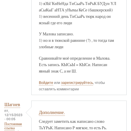
1) яЗЫ ҠөНеНда ТиСьаРь ТөРьК БУДун ҮЛ
аСыКыГ аНТА уНыҡы КеСе (башкирский)
1) весенний день ТиСьаРь тюрк народ он
ясный где его люди
У Малова записано.
1) но и в тюнской равнине (?) , то тогда там
злобные люди
Сравнивайте моё определение и Малова.
Есть запись. КЫСьЫ = КЫСи. Написан
явный знак С, а не Ш.
Войдите
или
зарегистрируйтесь
, чтобы
оставлять комментарии
Шагиев
пт,
Дополнение.
12/15/2023
- 00:05
Следует заметить как написано слово
Постоянная
ТьҮРьК. Написано Р мягкое, то есть Рь.
ссылка