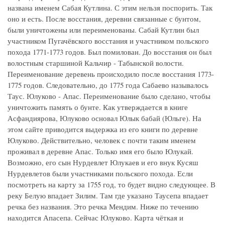
названа именем Сабая Кутлина. С этим нельзя поспорить. Так
оно и есть. После восстания, деревни связанные с бунтом,
были уничтожены или переименованы. Сабай Кутлин был
участником Пугачёвского восстания и участником польского
похода 1771-1773 годов. Был помилован. До восстания он был
волостным старшиной Кальчир - Табынской волости.
Переименование деревень происходило после восстания 1773-
1775 годов. Следовательно, до 1775 года Сабаево называлось
Таус. Юлуково - Апас. Переименование было сделано, чтобы
уничтожить память о бунте. Как утверждается в книге
Асфандиярова, Юлуково основал Юлык бабай (Юльге). На
этом сайте приводится выдержка из его книги по деревне
Юлуково. Действительно, человек с почти таким именем
проживал в деревне Апас. Только имя его было Юлукай.
Возможно, его сын Нурдевлет Юлукаев и его внук Кусяш
Нурдевлетов были участниками польского похода. Если
посмотреть на карту за 1755 год, то будет видно следующее. В
реку Белую впадает Зилим. Там где указано Таусепа впадает
речка без названия. Это речка Мендим. Ниже по течению
находится Апасепа. Сейчас Юлуково. Карта чёткая и