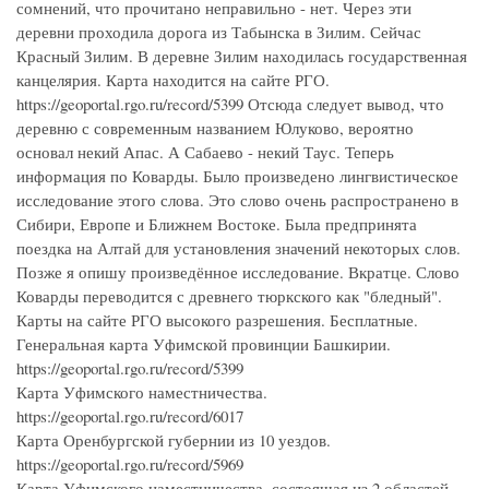
сомнений, что прочитано неправильно - нет. Через эти
деревни проходила дорога из Табынска в Зилим. Сейчас
Красный Зилим. В деревне Зилим находилась государственная
канцелярия. Карта находится на сайте РГО.
https://geoportal.rgo.ru/record/5399 Отсюда следует вывод, что
деревню с современным названием Юлуково, вероятно
основал некий Апас. А Сабаево - некий Таус. Теперь
информация по Коварды. Было произведено лингвистическое
исследование этого слова. Это слово очень распространено в
Сибири, Европе и Ближнем Востоке. Была предпринята
поездка на Алтай для установления значений некоторых слов.
Позже я опишу произведённое исследование. Вкратце. Слово
Коварды переводится с древнего тюркского как "бледный".
Карты на сайте РГО высокого разрешения. Бесплатные.
Генеральная карта Уфимской провинции Башкирии.
https://geoportal.rgo.ru/record/5399
Карта Уфимского наместничества.
https://geoportal.rgo.ru/record/6017
Карта Оренбургской губернии из 10 уездов.
https://geoportal.rgo.ru/record/5969
Карта Уфимского наместничества, состоящая из 2 областей,