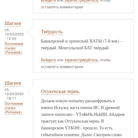
оставлять комментарии
Шагиев
сб,
Твёрдость.
12/23/2023
- 12:40
Башкирский и орхонский ҠАТЫ (7-й век) –
Постоянная
твёрдый. Монгольский БАТ твёрдый.
ссылка
(Permalink)
Войдите
или
зарегистрируйтесь
, чтобы
оставлять комментарии
Шагиев
сб,
Отукенская чернь.
12/23/2023
- 18:11
Делаем новую попытку расшифровать в
Постоянная
имени Искужа, часть имени ИС. В древней
ссылка
(Permalink)
записи написано - ҮТөКеНь ИьЫШ. Айдаров
трактует как Оттукенская чернь. В
башкирском ҮТКӘН - прошло. То есть,
событийное понятие. Далее. Смотрим слово