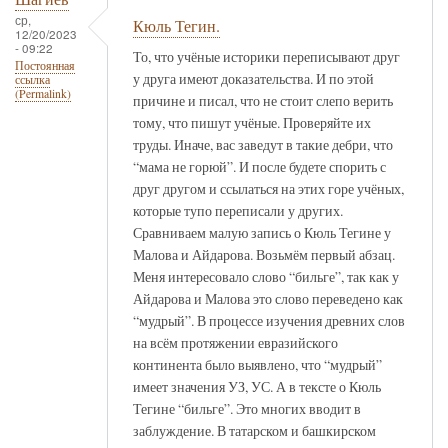
ср,
Кюль Тегин.
12/20/2023
- 09:22
То, что учёные историки переписывают друг
Постоянная
у друга имеют доказательства. И по этой
ссылка
(Permalink)
причине и писал, что не стоит слепо верить
тому, что пишут учёные. Проверяйте их
труды. Иначе, вас заведут в такие дебри, что
“мама не горюй”. И после будете спорить с
друг другом и ссылаться на этих горе учёных,
которые тупо переписали у других.
Сравниваем малую запись о Кюль Тегине у
Малова и Айдарова. Возьмём первый абзац.
Меня интересовало слово “бильге”, так как у
Айдарова и Малова это слово переведено как
“мудрый”. В процессе изучения древних слов
на всём протяжении евразийского
континента было выявлено, что “мудрый”
имеет значения УЗ, УС. А в тексте о Кюль
Тегине “бильге”. Это многих вводит в
заблуждение. В татарском и башкирском