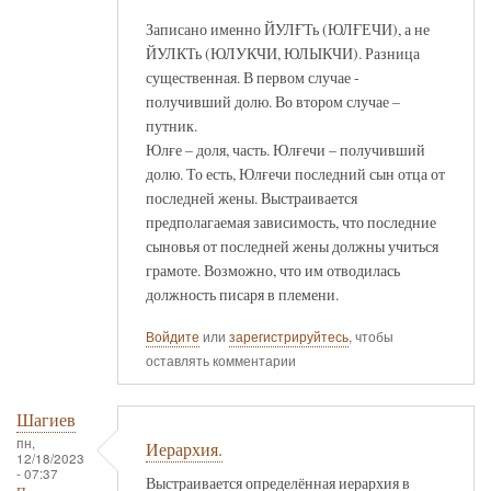
Записано именно ЙУЛҒТь (ЮЛҒЕЧИ), а не
ЙУЛКТь (ЮЛУКЧИ, ЮЛЫКЧИ). Разница
существенная. В первом случае -
получивший долю. Во втором случае –
путник.
Юлғе – доля, часть. Юлғечи – получивший
долю. То есть, Юлғечи последний сын отца от
последней жены. Выстраивается
предполагаемая зависимость, что последние
сыновья от последней жены должны учиться
грамоте. Возможно, что им отводилась
должность писаря в племени.
Войдите
или
зарегистрируйтесь
, чтобы
оставлять комментарии
Шагиев
пн,
Иерархия.
12/18/2023
- 07:37
Выстраивается определённая иерархия в