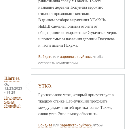
равнозначна слову ҮТөКеНь. То есть
название деревни Тюкунева вероятно
означает проходная, сквозная.
В данном разборе выражения ҮТөКеНь
ИьЫШ сделана попытка отойти от
общепринятого выражения Отукенская чернь
и поиск смысла названия деревни Тюкунева
и части имени Искужа.
Войдите
или
зарегистрируйтесь
, чтобы
оставлять комментарии
Шагиев
сб,
ҮТКӘ.
12/23/2023
- 19:29
Русское слово уток, который присутствует в
Постоянная
ткацком станке. Его функция проходить
ссылка
(Permalink)
между рядами нитей при ткачестве. Также,
слово утка. Это не могу объяснить.
Войдите
или
зарегистрируйтесь
, чтобы