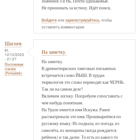
значения З и Нь. Почти одинаковые.
Не принимать за истину. Идёт поиск.
Войдите
или
зарегистрируйтесь
, чтобы
оставлять комментарии
Шагиев
вт,
На заметку.
12/12/2023
- 21:27
На заметку.
Постоянная
В древнетюркских тамговых письменах
ссылка
(Permalink)
встречается слово ЙЫШ. В трудах
тюркологов это слово переводят как ЧЕРНЬ.
Так ли на самом деле?
Включим логику. Попробуем сопоставить с
чем нибудь понятным.
На Урале имеется имя Искужа. Ранее
рассматривали это имя. Прошвырнёмся по
русскому языку. Из подвала, из поезда, из
самолёта, из женщины (когда рождается
ребёнок) и так далее. То есть из какого то