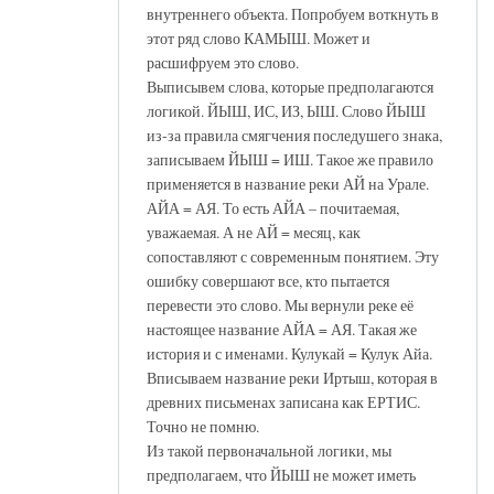
внутреннего объекта. Попробуем воткнуть в
этот ряд слово КАМЫШ. Может и
расшифруем это слово.
Выписывем слова, которые предполагаются
логикой. ЙЫШ, ИС, ИЗ, ЫШ. Слово ЙЫШ
из-за правила смягчения последушего знака,
записываем ЙЫШ = ИШ. Такое же правило
применяется в название реки АЙ на Урале.
АЙА = АЯ. То есть АЙА – почитаемая,
уважаемая. А не АЙ = месяц, как
сопоставляют с современным понятием. Эту
ошибку совершают все, кто пытается
перевести это слово. Мы вернули реке её
настоящее название АЙА = АЯ. Такая же
история и с именами. Кулукай = Кулук Айа.
Вписываем название реки Иртыш, которая в
древних письменах записана как ЕРТИС.
Точно не помню.
Из такой первоначальной логики, мы
предполагаем, что ЙЫШ не может иметь