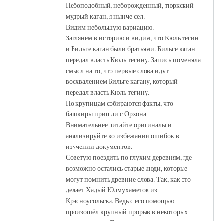
Небоподобный, неборожденный, тюркский
мудрый каган, я нынче сел.
Видим небольшую вариацию.
Заглянем в историю и видим, что Кюль тегин
и Бильге каган были братьями. Бильге каган
передал власть Кюль тегину. Запись поменяла
смысл на то, что первые слова идут
восхвалением Бильге кагану, который
передал власть Кюль тегину.
По крупицам собираются факты, что
башкиры пришли с Орхона.
Внимательнее читайте оригиналы и
анализируйте во избежании ошибок в
изучении документов.
Советую поездить по глухим деревням, где
возможно остались старые люди, которые
могут помнить древние слова. Так, как это
делает Хадый Юлмухаметов из
Красноусольска. Ведь с его помощью
произошёл крупный прорыв в некоторых