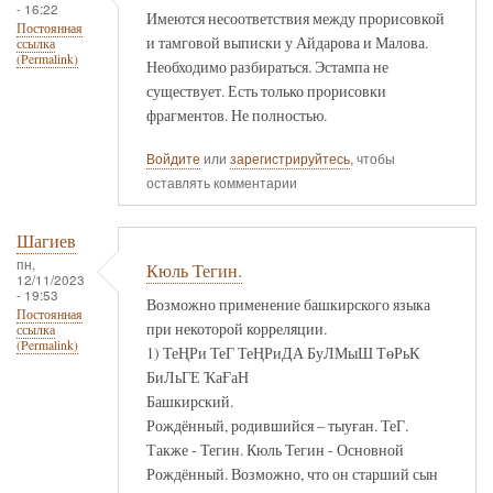
- 16:22
Имеются несоответствия между прорисовкой
Постоянная
и тамговой выписки у Айдарова и Малова.
ссылка
(Permalink)
Необходимо разбираться. Эстампа не
существует. Есть только прорисовки
фрагментов. Не полностью.
Войдите
или
зарегистрируйтесь
, чтобы
оставлять комментарии
Шагиев
пн,
Кюль Тегин.
12/11/2023
- 19:53
Возможно применение башкирского языка
Постоянная
при некоторой корреляции.
ссылка
(Permalink)
1) ТеҢРи ТеГ ТеҢРиДА БуЛМыШ ТөРьК
БиЛьГЕ ҠаҒаН
Башкирский.
Рождённый, родившийся – тыуған. ТеГ.
Также - Тегин. Кюль Тегин - Основной
Рождённый. Возможно, что он старший сын