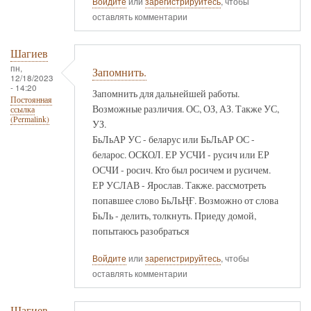
Войдите
или
зарегистрируйтесь
, чтобы
оставлять комментарии
Шагиев
пн,
Запомнить.
12/18/2023
- 14:20
Запомнить для дальнейшей работы.
Постоянная
Возможные различия. ОС, ОЗ, АЗ. Также УС,
ссылка
(Permalink)
УЗ.
БьЛьАР УС - беларус или БьЛьАР ОС -
беларос. ОСКОЛ. ЕР УСЧИ - русич или ЕР
ОСЧИ - росич. Кто был росичем и русичем.
ЕР УСЛАВ - Ярослав. Также. рассмотреть
попавшее слово БьЛьҢҒ. Возможно от слова
БьЛь - делить, толкнуть. Приеду домой,
попытаюсь разобраться
Войдите
или
зарегистрируйтесь
, чтобы
оставлять комментарии
Шагиев