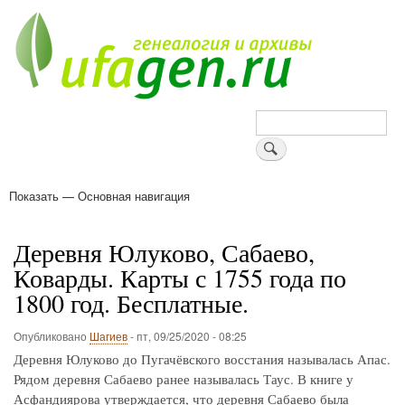
Перейти
к
основному
содержанию
Поиск
Показать — Основная навигация
Основная
навигация
Деревни
Форум
Поиск земляков
Татарские имена
Блоги
Войти
Поддержи Уфаген!
Деревня Юлуково, Сабаево,
Коварды. Карты с 1755 года по
1800 год. Бесплатные.
Опубликовано
Шагиев
-
пт, 09/25/2020 - 08:25
Деревня Юлуково до Пугачёвского восстания называлась Апас.
Рядом деревня Сабаево ранее называлась Таус. В книге у
Асфандиярова утверждается, что деревня Сабаево была