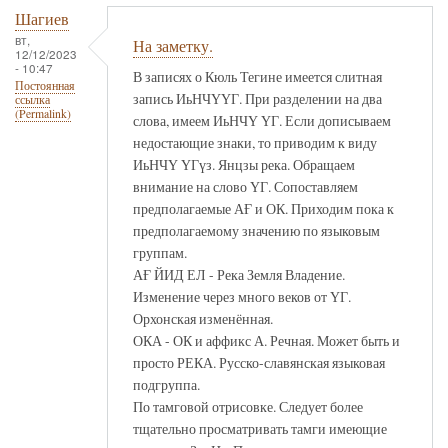
Шагиев
вт,
На заметку.
12/12/2023
- 10:47
В записях о Кюль Тегине имеется слитная
Постоянная
запись ИьНЧҮҮГ. При разделении на два
ссылка
(Permalink)
слова, имеем ИьНЧҮ ҮГ. Если дописываем
недостающие знаки, то приводим к виду
ИьНЧҮ ҮГүз. Янцзы река. Обращаем
внимание на слово ҮГ. Сопоставляем
предполагаемые АҒ и ОК. Приходим пока к
предполагаемому значению по языковым
группам.
АҒ ЙИД ЕЛ - Река Земля Владение.
Изменение через много веков от ҮГ.
Орхонская изменённая.
ОКА - ОК и аффикс А. Речная. Может быть и
просто РЕКА. Русско-славянская языковая
подгруппа.
По тамговой отрисовке. Следует более
тщательно просматривать тамги имеющие