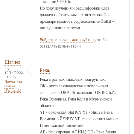
значение ЧЕРНЬ.
По ходу изучения и расшифровки слов
должен найтись смысл этого слова. Пока
предварительное предположение ЙЫШ =
внизу, низина, внутри.
Войдите
или
зарегистрируйтесь
, чтобы
оставлять комментарии
Шагиев
чт,
Река.
12/14/2023
- 15:55
Река в разных языковых подгруппах.
Постоянная
ОК - русская славянская и поволжская
ссылка
(Permalink)
славянская. ОКА. Возможная - ОК КОЛьА.
Река Основная. Река Кола в Мурманской
области.
ҮГ - орхонская. ИьНЧҮ ҮГ - Янцзы Река.
Возможно ЙЕНЧҮ ҮГ, так как стоит мягкая
И нет гласной после неё.
АҒ - башкирская. АҒ ЙЫҘ ЕЛ - Река Земля