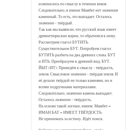
изменилось по смыслу в течении веков.
Следовательно, в имени Мамбет нет значения
каменный. То есть, это выпадает. Осталось
значение - твёрдый.
Так как мы выявили, что русский язык имеет
древнетюркские корни, то обратимся к нему.
Рассмотрим глагол БУТИТЬ.
Существительное БУТ. Попробуем глагол
БУТИТЬ разбить на два древних слова. БУТ
и ИТЬ. Преобразуем в древний вид. БУТ.
ЙЫТ (ИТ). Приведём к смыслу - твёрдость,
земля. Смысловое значение - твёрдая земля. И
её делали твёрдой не только камнями, но и
всеми подручными материалами.
Следовательно, значение камень выпадает.
Осталось значение - твёрдость.
На основе такой логики, имеем. Мамбет =
ИМАН БАТ = ИМЕЕТ ТВЁРДОСТЬ.
Не принимать за истину. Идёт поиск.
Войдите
или
зарегистрируйтесь
, чтобы