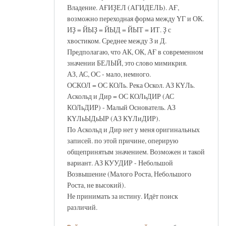
Владение. АҒИҘЕЛ (АГИДЕЛЬ). АҒ,
возможно переходная форма между ҮГ и ОК.
ИҘ = ЙЫҘ = ЙЫД = ЙЫТ = ИТ. Ҙ с
хвостиком. Среднее между З и Д.
Предполагаю, что АК, ОК, АҒ в современном
значении БЕЛЫЙ, это слово мимикрия.
АЗ, АС, ОС - мало, немного.
ОСКОЛ = ОС КОЛь. Река Оскол. АЗ КҮЛь.
Аскольд и Дир = ОС КОЛьДИР (АС
КОЛьДИР) - Малый Основатель. АЗ
КҮЛьЫДьЫР (АЗ КҮЛиДИР).
По Аскольд и Дир нет у меня оригинальных
записей. по этой причине, оперирую
общепринятым значением. Возможен и такой
вариант. АЗ КУУДИР - Небольшой
Возвышение (Малого Роста, Небольшого
Роста, не высокий).
Не принимать за истину. Идёт поиск
различий.