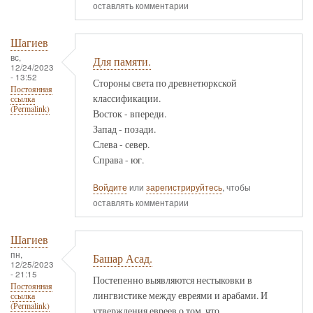
оставлять комментарии
Шагиев
вс,
Для памяти.
12/24/2023
- 13:52
Стороны света по древнетюркской
Постоянная
классификации.
ссылка
(Permalink)
Восток - впереди.
Запад - позади.
Слева - север.
Справа - юг.
Войдите
или
зарегистрируйтесь
, чтобы
оставлять комментарии
Шагиев
пн,
Башар Асад.
12/25/2023
- 21:15
Постепенно выявляются нестыковки в
Постоянная
лингвистике между евреями и арабами. И
ссылка
(Permalink)
утверждения евреев о том, что