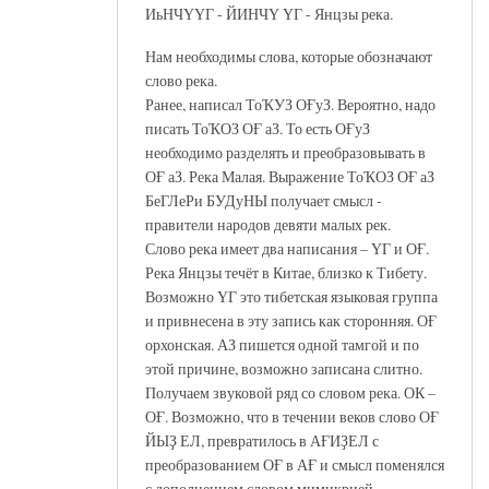
ИьНЧҮҮГ - ЙИНЧҮ ҮГ - Янцзы река.
Нам необходимы слова, которые обозначают
слово река.
Ранее, написал ТоҠУЗ ОҒуЗ. Вероятно, надо
писать ТоҠОЗ ОҒ аЗ. То есть ОҒуЗ
необходимо разделять и преобразовывать в
ОҒ аЗ. Река Малая. Выражение ТоҠОЗ ОҒ аЗ
БеГЛеРи БУДуНЫ получает смысл -
правители народов девяти малых рек.
Слово река имеет два написания – ҮГ и ОҒ.
Река Янцзы течёт в Китае, близко к Тибету.
Возможно ҮГ это тибетская языковая группа
и привнесена в эту запись как сторонняя. ОҒ
орхонская. АЗ пишется одной тамгой и по
этой причине, возможно записана слитно.
Получаем звуковой ряд со словом река. ОК –
ОҒ. Возможно, что в течении веков слово ОҒ
ЙЫҘ ЕЛ, превратилось в АҒИҘЕЛ с
преобразованием ОҒ в АҒ и смысл поменялся
с дополнением словом мимикрией.