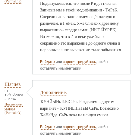
(Permalink)
Подразумевается, что после Р идёт гласная.
Записываем в такой модификации - ТөРеК.
Спереди слова записываем ещё гласную и
разделяем. иТ өРеК. Уже близко к древнему
выражению - сердце земли (ЙЫТ ЙҮРЕК).
Возможно, что в 7-м веке уже было
сокращено это выражение до одного слова и
первоначальное выражение стало забываться.
Войдите
или
зарегистрируйтесь
, чтобы
оставлять комментарии
Шагиев
пт,
Дополнение.
12/15/2023
- 01:04
ҠУНЙЫНьТьЫСьРь. Разделяем в другом
Постоянная
варианте - ҠУНЙЫНьТьЫ СьРь. Возможно
ссылка
(Permalink)
ҠөНеНдә. СьРь пока не найден смысл.
Войдите
или
зарегистрируйтесь
, чтобы
оставлять комментарии