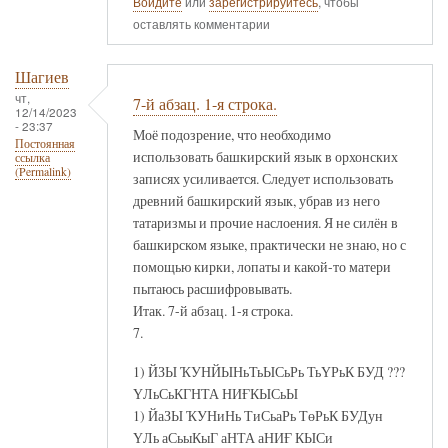
Войдите
или
зарегистрируйтесь
, чтобы
оставлять комментарии
Шагиев
чт,
7-й абзац. 1-я строка.
12/14/2023
- 23:37
Моё подозрение, что необходимо
Постоянная
использовать башкирский язык в орхонских
ссылка
(Permalink)
записях усиливается. Следует использовать
древний башкирский язык, убрав из него
татаризмы и прочие наслоения. Я не силён в
башкирском языке, практически не знаю, но с
помощью кирки, лопаты и какой-то матери
пытаюсь расшифровывать.
Итак. 7-й абзац. 1-я строка.
7.
1) ЙЗЫ ҠУНЙЫНьТьЫСьРь ТьҮРьК БУД ???
ҮЛьСьКГНТА НИҒКЫСьЫ
1) ЙаЗЫ ҠУНиНь ТиСьаРь ТөРьК БУДун
ҮЛь аСьыКыГ аНТА аНИҒ КЫСи