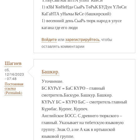
1) яЗЫ ҠөНеНдә СьаРь ТөРьК БУДун ҮЛөСи
КаГаНТА уНыҡы КеСе (башкирский)
1) весенний день СьаРь тюрк народ в улусе
кагана где его люди
Войдите
или
зарегистрируйтесь
, чтобы
оставлять комментарии
Шагиев
сб,
Башкир.
12/16/2023
- 07:48
Уточнение.
Постоянная
БС КҮРьҮ = БаС КҮРӨ – главный
ссылка
(Permalink)
смотритель.Баскүрө. Башкур. Башкир.
КҮРьҮ БС = КҮРӨ БаС – смотритель главный
Күрөбас. Курпес. Курпеч.
Английское БОСС. С древнего тюркского –
главный. Указывает на тибетскую языковую
группу. Знак О, а не А как в иртышской
языковой группе.