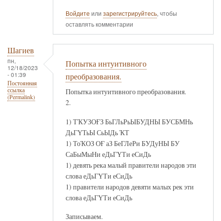
Войдите
или
зарегистрируйтесь
, чтобы
оставлять комментарии
Шагиев
пн,
Попытка интуитивного
12/18/2023
- 01:39
преобразования.
Постоянная
ссылка
Попытка интуитивного преобразования.
(Permalink)
2.
1) ТҠУЗОҒЗ БьГЛьРьЫБУДНЫ БУСБМНь
ДьГҮТьЫ СьЫДь ҠТ
1) ТоҠОЗ ОҒ аЗ БеГЛеРи БУДуНЫ БУ
СаБыМыНи еДьГҮТи еСиДь
1) девять река малый правители народов эти
слова еДьГҮТи еСиДь
1) правители народов девяти малых рек эти
слова еДьГҮТи еСиДь
Записываем.