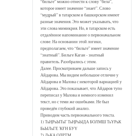
“бильге” можно отнести к слову “белә”,
которое имеет значение “знает”. Слово
“мудрый” в татарском и башкирском имеют
разные значения. Это может указывать, что
эти слова мимикрия. Но, в татарском есть
отдалённое напоминание о первоначальном
слове. На основании этой логики,
предполагаем, что “бильге” имеет значение
“знатный”. Бильге Каган - знатный
правитель. Разобрались с этим.
Далее. Просматриваем дальше запись у
Айдарова. Мы видим небольшое отличие у
Айдарова и Малова с некоторой вариацией у
Айдарова. Это показывает, что Айдаров тупо
переписал у Малова и немного изменил
текст, но с теми же ошибками. Не был
проведён глубокий анализ.
Приводим часть первоначального текста.
1) ТьҢРьЫТьГ ТьҢРьЫДА БОЛМШ ТьҮРьК
БьЫЛьГЕ ҠҒН БУҮ
2) ДьКА ОЛРТМ