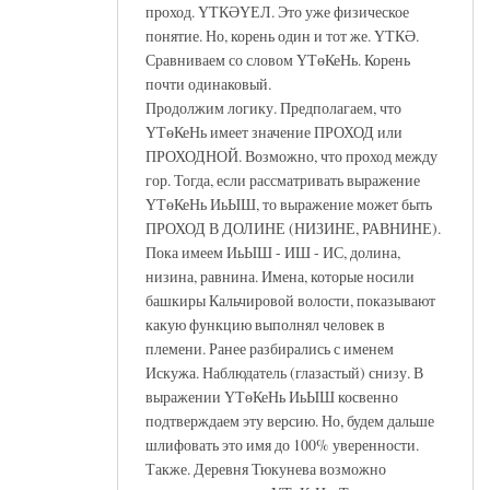
проход. ҮТКӘҮЕЛ. Это уже физическое
понятие. Но, корень один и тот же. ҮТКӘ.
Сравниваем со словом ҮТөКеНь. Корень
почти одинаковый.
Продолжим логику. Предполагаем, что
ҮТөКеНь имеет значение ПРОХОД или
ПРОХОДНОЙ. Возможно, что проход между
гор. Тогда, если рассматривать выражение
ҮТөКеНь ИьЫШ, то выражение может быть
ПРОХОД В ДОЛИНЕ (НИЗИНЕ, РАВНИНЕ).
Пока имеем ИьЫШ - ИШ - ИС, долина,
низина, равнина. Имена, которые носили
башкиры Кальчировой волости, показывают
какую функцию выполнял человек в
племени. Ранее разбирались с именем
Искужа. Наблюдатель (глазастый) снизу. В
выражении ҮТөКеНь ИьЫШ косвенно
подтверждаем эту версию. Но, будем дальше
шлифовать это имя до 100% уверенности.
Также. Деревня Тюкунева возможно