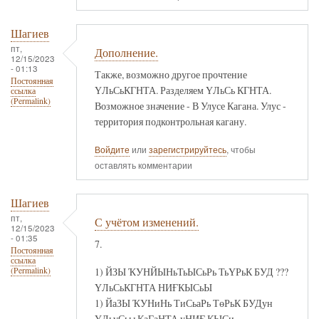
Шагиев
пт,
Дополнение.
12/15/2023
- 01:13
Также, возможно другое прочтение
Постоянная
ҮЛьСьКГНТА. Разделяем ҮЛьСь КГНТА.
ссылка
(Permalink)
Возможное значение - В Улусе Кагана. Улус -
территория подконтрольная кагану.
Войдите
или
зарегистрируйтесь
, чтобы
оставлять комментарии
Шагиев
пт,
С учётом изменений.
12/15/2023
- 01:35
7.
Постоянная
ссылка
1) ЙЗЫ ҠУНЙЫНьТьЫСьРь ТьҮРьК БУД ???
(Permalink)
ҮЛьСьКГНТА НИҒКЫСьЫ
1) ЙаЗЫ ҠУНиНь ТиСьаРь ТөРьК БУДун
ҮЛьүСьы КаГаНТА уНИҒ КЫСи