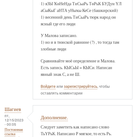
1) яЗЫ ҠөНеНда ТиСьаРь ТөРьК БУДун ҮЛ
аСыКыГ аНТА уНыҡы КеСе (башкирский)
1) весенний день ТиСьаРь тюрк народ он
ясный где его люди
У Малова записано.
1) но и в тюнской равнине (?) , то тогда там
злобные люди
Сравнивайте моё определение и Малова.
Есть запись. КЫСьЫ = КЫСи. Написан
явный знак С, а не Ш.
Войдите
или
зарегистрируйтесь
, чтобы
оставлять комментарии
Шагиев
пт,
Дополнение.
12/15/2023
- 00:05
Следует заметить как написано слово
Постоянная
ТьҮРьК. Написано Р мягкое, то есть Рь.
ссылка