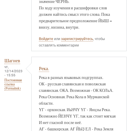
значение ЧЕРНЬ.
По ходу изучения и расшифровки слов
должен найтись смысл этого слова. Пока
предварительное предположение ЙЫШ =
внизу, низина, внутри.
Войдите
или
зарегистрируйтесь
, чтобы
оставлять комментарии
Шагиев
чт,
Река.
12/14/2023
- 15:55
Река в разных языковых подгруппах.
Постоянная
ОК - русская славянская и поволжская
ссылка
(Permalink)
славянская. ОКА. Возможная - ОК КОЛьА.
Река Основная. Река Кола в Мурманской
области.
ҮГ - орхонская. ИьНЧҮ ҮГ - Янцзы Река.
Возможно ЙЕНЧҮ ҮГ, так как стоит мягкая
И нет гласной после неё.
АҒ - башкирская. АҒ ЙЫҘ ЕЛ - Река Земля