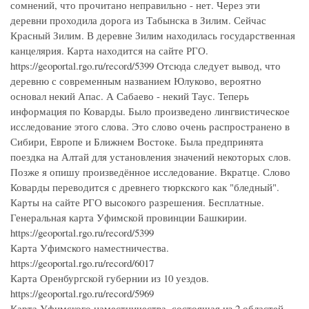
сомнений, что прочитано неправильно - нет. Через эти
деревни проходила дорога из Табынска в Зилим. Сейчас
Красный Зилим. В деревне Зилим находилась государственная
канцелярия. Карта находится на сайте РГО.
https://geoportal.rgo.ru/record/5399 Отсюда следует вывод, что
деревню с современным названием Юлуково, вероятно
основал некий Апас. А Сабаево - некий Таус. Теперь
информация по Коварды. Было произведено лингвистическое
исследование этого слова. Это слово очень распространено в
Сибири, Европе и Ближнем Востоке. Была предпринята
поездка на Алтай для установления значений некоторых слов.
Позже я опишу произведённое исследование. Вкратце. Слово
Коварды переводится с древнего тюркского как "бледный".
Карты на сайте РГО высокого разрешения. Бесплатные.
Генеральная карта Уфимской провинции Башкирии.
https://geoportal.rgo.ru/record/5399
Карта Уфимского наместничества.
https://geoportal.rgo.ru/record/6017
Карта Оренбургской губернии из 10 уездов.
https://geoportal.rgo.ru/record/5969
Карта Уфимского наместничества, состоящая из 2 областей,