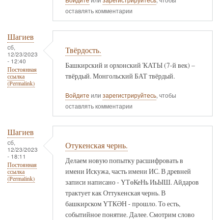
оставлять комментарии
Шагиев
сб,
Твёрдость.
12/23/2023
- 12:40
Башкирский и орхонский ҠАТЫ (7-й век) –
Постоянная
твёрдый. Монгольский БАТ твёрдый.
ссылка
(Permalink)
Войдите
или
зарегистрируйтесь
, чтобы
оставлять комментарии
Шагиев
сб,
Отукенская чернь.
12/23/2023
- 18:11
Делаем новую попытку расшифровать в
Постоянная
имени Искужа, часть имени ИС. В древней
ссылка
(Permalink)
записи написано - ҮТөКеНь ИьЫШ. Айдаров
трактует как Оттукенская чернь. В
башкирском ҮТКӘН - прошло. То есть,
событийное понятие. Далее. Смотрим слово