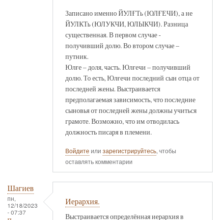
Записано именно ЙУЛҒТь (ЮЛҒЕЧИ), а не
ЙУЛКТь (ЮЛУКЧИ, ЮЛЫКЧИ). Разница
существенная. В первом случае -
получивший долю. Во втором случае –
путник.
Юлғе – доля, часть. Юлғечи – получивший
долю. То есть, Юлғечи последний сын отца от
последней жены. Выстраивается
предполагаемая зависимость, что последние
сыновья от последней жены должны учиться
грамоте. Возможно, что им отводилась
должность писаря в племени.
Войдите
или
зарегистрируйтесь
, чтобы
оставлять комментарии
Шагиев
пн,
Иерархия.
12/18/2023
- 07:37
Выстраивается определённая иерархия в