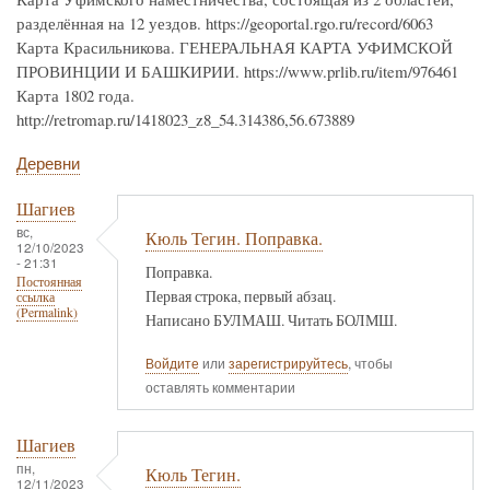
разделённая на 12 уездов. https://geoportal.rgo.ru/record/6063
Карта Красильникова. ГЕНЕРАЛЬНАЯ КАРТА УФИМСКОЙ
ПРОВИНЦИИ И БАШКИРИИ. https://www.prlib.ru/item/976461
Карта 1802 года.
http://retromap.ru/1418023_z8_54.314386,56.673889
Деревни
Шагиев
вс,
Кюль Тегин. Поправка.
12/10/2023
- 21:31
Поправка.
Постоянная
Первая строка, первый абзац.
ссылка
(Permalink)
Написано БУЛМАШ. Читать БОЛМШ.
Войдите
или
зарегистрируйтесь
, чтобы
оставлять комментарии
Шагиев
пн,
Кюль Тегин.
12/11/2023