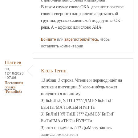
В таком случае слово ОКА, древнее тюркское
слово северного направления, иртышской
группы, русско-славянской подгруппы. ОК –
река. А – аффикс или слово АЙА.
Войдите
или
зарегистрируйтесь
, чтобы
оставлять комментарии
Шагиев
пн,
Кюль Тегин.
12/18/2023
- 07:06
13 абзац. 3 строка. Чтение и перевод идёт на
Постоянная
логике и интуиции. У кого-нибудь может
ссылка
(Permalink)
получиться по иному.
3) БьЫЛьҢ УЛТШ ???? ДМ БУБьЫТьГ
БьЫТьГМА ТЫСьЫ ЙУЛҒТь
3) БиЛиҢ УЛ ТаШ ???? ДыМ БУ БиТиГ
БиТиГМА аТЫСи ЙУЛҒТи
3) этот он камень ???? ДыМ эту запись
записал имя юлғечи