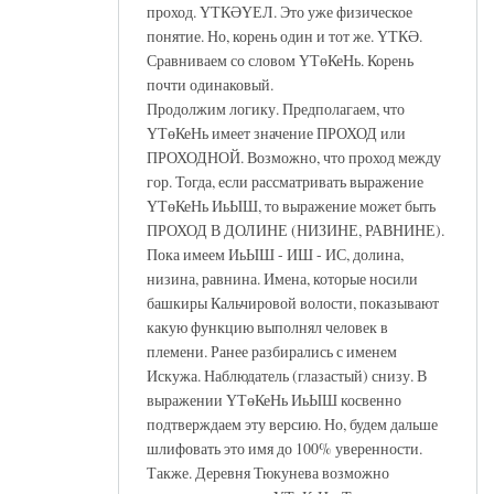
проход. ҮТКӘҮЕЛ. Это уже физическое
понятие. Но, корень один и тот же. ҮТКӘ.
Сравниваем со словом ҮТөКеНь. Корень
почти одинаковый.
Продолжим логику. Предполагаем, что
ҮТөКеНь имеет значение ПРОХОД или
ПРОХОДНОЙ. Возможно, что проход между
гор. Тогда, если рассматривать выражение
ҮТөКеНь ИьЫШ, то выражение может быть
ПРОХОД В ДОЛИНЕ (НИЗИНЕ, РАВНИНЕ).
Пока имеем ИьЫШ - ИШ - ИС, долина,
низина, равнина. Имена, которые носили
башкиры Кальчировой волости, показывают
какую функцию выполнял человек в
племени. Ранее разбирались с именем
Искужа. Наблюдатель (глазастый) снизу. В
выражении ҮТөКеНь ИьЫШ косвенно
подтверждаем эту версию. Но, будем дальше
шлифовать это имя до 100% уверенности.
Также. Деревня Тюкунева возможно