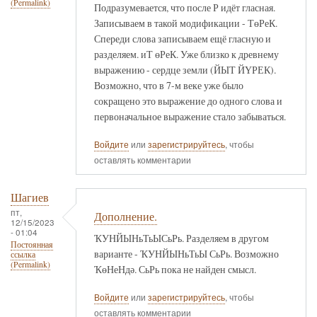
(Permalink)
Подразумевается, что после Р идёт гласная.
Записываем в такой модификации - ТөРеК.
Спереди слова записываем ещё гласную и
разделяем. иТ өРеК. Уже близко к древнему
выражению - сердце земли (ЙЫТ ЙҮРЕК).
Возможно, что в 7-м веке уже было
сокращено это выражение до одного слова и
первоначальное выражение стало забываться.
Войдите
или
зарегистрируйтесь
, чтобы
оставлять комментарии
Шагиев
пт,
Дополнение.
12/15/2023
- 01:04
ҠУНЙЫНьТьЫСьРь. Разделяем в другом
Постоянная
варианте - ҠУНЙЫНьТьЫ СьРь. Возможно
ссылка
(Permalink)
ҠөНеНдә. СьРь пока не найден смысл.
Войдите
или
зарегистрируйтесь
, чтобы
оставлять комментарии