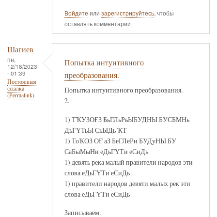
Войдите
или
зарегистрируйтесь
, чтобы
оставлять комментарии
Шагиев
пн,
Попытка интуитивного
12/18/2023
- 01:39
преобразования.
Постоянная
ссылка
Попытка интуитивного преобразования.
(Permalink)
2.
1) ТҠУЗОҒЗ БьГЛьРьЫБУДНЫ БУСБМНь
ДьГҮТьЫ СьЫДь ҠТ
1) ТоҠОЗ ОҒ аЗ БеГЛеРи БУДуНЫ БУ
СаБыМыНи еДьГҮТи еСиДь
1) девять река малый правители народов эти
слова еДьГҮТи еСиДь
1) правители народов девяти малых рек эти
слова еДьГҮТи еСиДь
Записываем.