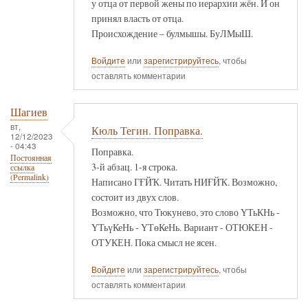
у отца от первой жены по иерархии жён. И он
принял власть от отца.
Происхождение – булмышы. БуЛМыШ.
Войдите
или
зарегистрируйтесь
, чтобы
оставлять комментарии
Шагиев
вт,
Кюль Тегин. Поправка.
12/12/2023
- 04:43
Поправка.
Постоянная
3-й абзац. 1-я строка.
ссылка
(Permalink)
Написано ГҒЙҠ. Читать НИҒЙҠ. Возможно,
состоит из двух слов.
Возможно, что Тюкунево, это слово ҮТьКНь -
ҮТьүКеНь - ҮТөКеНь. Вариант - ОТЮКЕН -
ОТУКЕН. Пока смысл не ясен.
Войдите
или
зарегистрируйтесь
, чтобы
оставлять комментарии