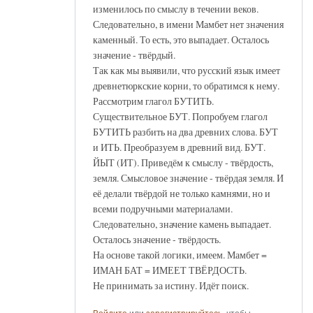
изменилось по смыслу в течении веков.
Следовательно, в имени Мамбет нет значения
каменный. То есть, это выпадает. Осталось
значение - твёрдый.
Так как мы выявили, что русский язык имеет
древнетюркские корни, то обратимся к нему.
Рассмотрим глагол БУТИТЬ.
Существительное БУТ. Попробуем глагол
БУТИТЬ разбить на два древних слова. БУТ
и ИТЬ. Преобразуем в древний вид. БУТ.
ЙЫТ (ИТ). Приведём к смыслу - твёрдость,
земля. Смысловое значение - твёрдая земля. И
её делали твёрдой не только камнями, но и
всеми подручными материалами.
Следовательно, значение камень выпадает.
Осталось значение - твёрдость.
На основе такой логики, имеем. Мамбет =
ИМАН БАТ = ИМЕЕТ ТВЁРДОСТЬ.
Не принимать за истину. Идёт поиск.
Войдите
или
зарегистрируйтесь
, чтобы