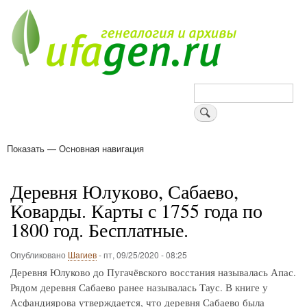
Перейти
к
основному
содержанию
Поиск
Показать — Основная навигация
Основная
навигация
Деревни
Форум
Поиск земляков
Татарские имена
Блоги
Войти
Поддержи Уфаген!
Деревня Юлуково, Сабаево,
Коварды. Карты с 1755 года по
1800 год. Бесплатные.
Опубликовано
Шагиев
-
пт, 09/25/2020 - 08:25
Деревня Юлуково до Пугачёвского восстания называлась Апас.
Рядом деревня Сабаево ранее называлась Таус. В книге у
Асфандиярова утверждается, что деревня Сабаево была