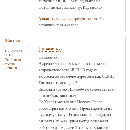
значения З и Нь. Почти одинаковые.
Не принимать за истину. Идёт поиск.
Войдите
или
зарегистрируйтесь
, чтобы
оставлять комментарии
Шагиев
вт,
На заметку.
12/12/2023
- 21:27
На заметку.
Постоянная
В древнетюркских тамговых письменах
ссылка
(Permalink)
встречается слово ЙЫШ. В трудах
тюркологов это слово переводят как ЧЕРНЬ.
Так ли на самом деле?
Включим логику. Попробуем сопоставить с
чем нибудь понятным.
На Урале имеется имя Искужа. Ранее
рассматривали это имя. Прошвырнёмся по
русскому языку. Из подвала, из поезда, из
самолёта, из женщины (когда рождается
ребёнок) и так далее. То есть из какого то