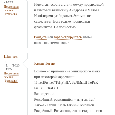
- 16:22
Имеются несоответствия между прорисовкой
Постоянная
и тамговой выписки у Айдарова и Малова.
ссылка
(Permalink)
Необходимо разбираться. Эстампа не
существует. Есть только прорисовки
фрагментов. Не полностью.
Войдите
или
зарегистрируйтесь
, чтобы
оставлять комментарии
Шагиев
пн,
Кюль Тегин.
12/11/2023
- 19:53
Возможно применение башкирского языка
Постоянная
при некоторой корреляции.
ссылка
(Permalink)
1) ТеҢРи ТеГ ТеҢРиДА БуЛМыШ ТөРьК
БиЛьГЕ ҠаҒаН
Башкирский.
Рождённый, родившийся – тыуған. ТеГ.
Также - Тегин. Кюль Тегин - Основной
Рождённый. Возможно, что он старший сын