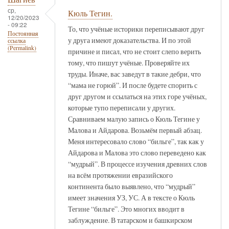
ср,
Кюль Тегин.
12/20/2023
- 09:22
То, что учёные историки переписывают друг
Постоянная
у друга имеют доказательства. И по этой
ссылка
(Permalink)
причине и писал, что не стоит слепо верить
тому, что пишут учёные. Проверяйте их
труды. Иначе, вас заведут в такие дебри, что
“мама не горюй”. И после будете спорить с
друг другом и ссылаться на этих горе учёных,
которые тупо переписали у других.
Сравниваем малую запись о Кюль Тегине у
Малова и Айдарова. Возьмём первый абзац.
Меня интересовало слово “бильге”, так как у
Айдарова и Малова это слово переведено как
“мудрый”. В процессе изучения древних слов
на всём протяжении евразийского
континента было выявлено, что “мудрый”
имеет значения УЗ, УС. А в тексте о Кюль
Тегине “бильге”. Это многих вводит в
заблуждение. В татарском и башкирском