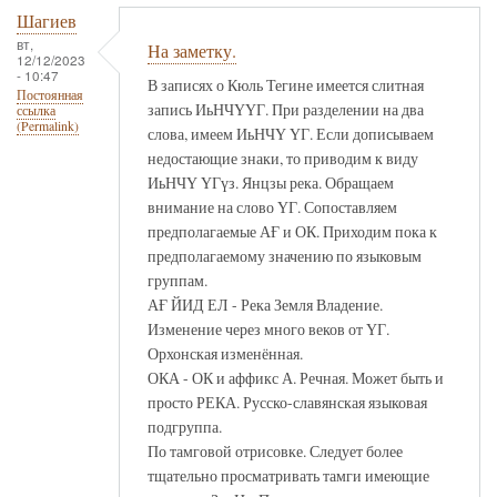
Шагиев
вт,
На заметку.
12/12/2023
- 10:47
В записях о Кюль Тегине имеется слитная
Постоянная
запись ИьНЧҮҮГ. При разделении на два
ссылка
(Permalink)
слова, имеем ИьНЧҮ ҮГ. Если дописываем
недостающие знаки, то приводим к виду
ИьНЧҮ ҮГүз. Янцзы река. Обращаем
внимание на слово ҮГ. Сопоставляем
предполагаемые АҒ и ОК. Приходим пока к
предполагаемому значению по языковым
группам.
АҒ ЙИД ЕЛ - Река Земля Владение.
Изменение через много веков от ҮГ.
Орхонская изменённая.
ОКА - ОК и аффикс А. Речная. Может быть и
просто РЕКА. Русско-славянская языковая
подгруппа.
По тамговой отрисовке. Следует более
тщательно просматривать тамги имеющие