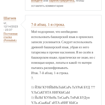
Войдите
или
зарегистрируйтесь
, чтобы
оставлять комментарии
Шагиев
чт,
7-й абзац. 1-я строка.
12/14/2023
- 23:37
Моё подозрение, что необходимо
Постоянная
использовать башкирский язык в орхонских
ссылка
(Permalink)
записях усиливается. Следует использовать
древний башкирский язык, убрав из него
татаризмы и прочие наслоения. Я не силён в
башкирском языке, практически не знаю, но с
помощью кирки, лопаты и какой-то матери
пытаюсь расшифровывать.
Итак. 7-й абзац. 1-я строка.
7.
1) ЙЗЫ ҠУНЙЫНьТьЫСьРь ТьҮРьК БУД ???
ҮЛьСьКГНТА НИҒКЫСьЫ
1) ЙаЗЫ ҠУНиНь ТиСьаРь ТөРьК БУДун
ҮЛь аСьыКыГ аНТА аНИҒ КЫСи