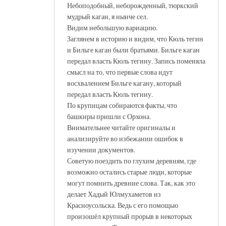
Небоподобный, неборожденный, тюркский
мудрый каган, я нынче сел.
Видим небольшую вариацию.
Заглянем в историю и видим, что Кюль тегин
и Бильге каган были братьями. Бильге каган
передал власть Кюль тегину. Запись поменяла
смысл на то, что первые слова идут
восхвалением Бильге кагану, который
передал власть Кюль тегину.
По крупицам собираются факты, что
башкиры пришли с Орхона.
Внимательнее читайте оригиналы и
анализируйте во избежании ошибок в
изучении документов.
Советую поездить по глухим деревням, где
возможно остались старые люди, которые
могут помнить древние слова. Так, как это
делает Хадый Юлмухаметов из
Красноусольска. Ведь с его помощью
произошёл крупный прорыв в некоторых