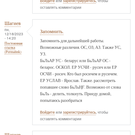
Войдите
или
зарегистрируйтесь
, чтобы
оставлять комментарии
Шагиев
пн,
Запомнить.
12/18/2023
- 14:20
Запомнить для дальнейшей работы.
Постоянная
Возможные различия. ОС, ОЗ, АЗ. Также УС,
ссылка
(Permalink)
УЗ.
БьЛьАР УС - беларус или БьЛьАР ОС -
беларос. ОСКОЛ. ЕР УСЧИ - русич или ЕР
ОСЧИ - росич. Кто был росичем и русичем.
ЕР УСЛАВ - Ярослав. Также. рассмотреть
попавшее слово БьЛьҢҒ. Возможно от слова
БьЛь - делить, толкнуть. Приеду домой,
попытаюсь разобраться
Войдите
или
зарегистрируйтесь
, чтобы
оставлять комментарии
Шагиев