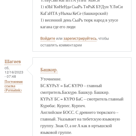
1) яЗЫ ҠөНеНдә СьаРь ТөРьК БУДун ҮЛөСи
КаГаНТА уНыҡы КеСе (башкирский)
1) весенний день СьаРь тюрк народ в улусе
кагана где его люди
Войдите
или
зарегистрируйтесь
, чтобы
оставлять комментарии
Шагиев
сб,
Башкир.
12/16/2023
- 07:48
Уточнение.
Постоянная
БС КҮРьҮ = БаС КҮРӨ – главный
ссылка
(Permalink)
смотритель.Баскүрө. Башкур. Башкир.
КҮРьҮ БС = КҮРӨ БаС – смотритель главный
Күрөбас. Курпес. Курпеч.
Английское БОСС. С древнего тюркского –
главный. Указывает на тибетскую языковую
группу. Знак О, а не А как в иртышской
языковой группе.