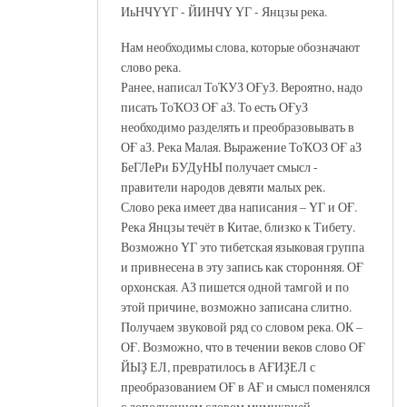
ИьНЧҮҮГ - ЙИНЧҮ ҮГ - Янцзы река.
Нам необходимы слова, которые обозначают
слово река.
Ранее, написал ТоҠУЗ ОҒуЗ. Вероятно, надо
писать ТоҠОЗ ОҒ аЗ. То есть ОҒуЗ
необходимо разделять и преобразовывать в
ОҒ аЗ. Река Малая. Выражение ТоҠОЗ ОҒ аЗ
БеГЛеРи БУДуНЫ получает смысл -
правители народов девяти малых рек.
Слово река имеет два написания – ҮГ и ОҒ.
Река Янцзы течёт в Китае, близко к Тибету.
Возможно ҮГ это тибетская языковая группа
и привнесена в эту запись как сторонняя. ОҒ
орхонская. АЗ пишется одной тамгой и по
этой причине, возможно записана слитно.
Получаем звуковой ряд со словом река. ОК –
ОҒ. Возможно, что в течении веков слово ОҒ
ЙЫҘ ЕЛ, превратилось в АҒИҘЕЛ с
преобразованием ОҒ в АҒ и смысл поменялся
с дополнением словом мимикрией.