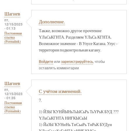
Шагиев
пт,
Дополнение.
12/15/2023
- 01:13
Также, возможно другое прочтение
Постоянная
ҮЛьСьКГНТА. Разделяем ҮЛьСь КГНТА.
ссылка
(Permalink)
Возможное значение - В Улусе Кагана. Улус -
территория подконтрольная кагану.
Войдите
или
зарегистрируйтесь
, чтобы
оставлять комментарии
Шагиев
пт,
С учётом изменений.
12/15/2023
- 01:35
7.
Постоянная
ссылка
1) ЙЗЫ ҠУНЙЫНьТьЫСьРь ТьҮРьК БУД ???
(Permalink)
ҮЛьСьКГНТА НИҒКЫСьЫ
1) ЙаЗЫ ҠУНиНь ТиСьаРь ТөРьК БУДун
ҮЛьүСьы КаГаНТА уНИҒ КЫСи