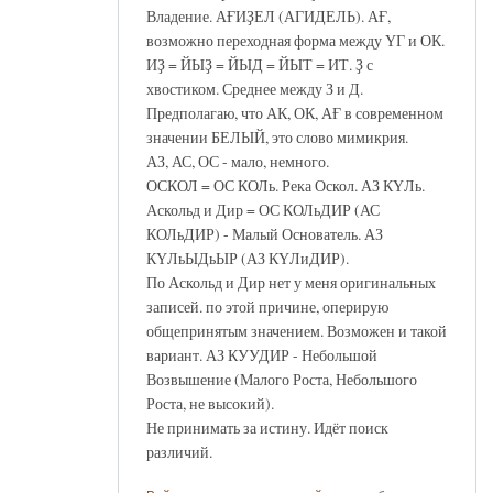
Владение. АҒИҘЕЛ (АГИДЕЛЬ). АҒ,
возможно переходная форма между ҮГ и ОК.
ИҘ = ЙЫҘ = ЙЫД = ЙЫТ = ИТ. Ҙ с
хвостиком. Среднее между З и Д.
Предполагаю, что АК, ОК, АҒ в современном
значении БЕЛЫЙ, это слово мимикрия.
АЗ, АС, ОС - мало, немного.
ОСКОЛ = ОС КОЛь. Река Оскол. АЗ КҮЛь.
Аскольд и Дир = ОС КОЛьДИР (АС
КОЛьДИР) - Малый Основатель. АЗ
КҮЛьЫДьЫР (АЗ КҮЛиДИР).
По Аскольд и Дир нет у меня оригинальных
записей. по этой причине, оперирую
общепринятым значением. Возможен и такой
вариант. АЗ КУУДИР - Небольшой
Возвышение (Малого Роста, Небольшого
Роста, не высокий).
Не принимать за истину. Идёт поиск
различий.