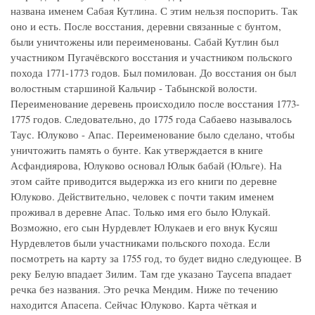
названа именем Сабая Кутлина. С этим нельзя поспорить. Так
оно и есть. После восстания, деревни связанные с бунтом,
были уничтожены или переименованы. Сабай Кутлин был
участником Пугачёвского восстания и участником польского
похода 1771-1773 годов. Был помилован. До восстания он был
волостным старшиной Кальчир - Табынской волости.
Переименование деревень происходило после восстания 1773-
1775 годов. Следовательно, до 1775 года Сабаево называлось
Таус. Юлуково - Апас. Переименование было сделано, чтобы
уничтожить память о бунте. Как утверждается в книге
Асфандиярова, Юлуково основал Юлык бабай (Юльге). На
этом сайте приводится выдержка из его книги по деревне
Юлуково. Действительно, человек с почти таким именем
проживал в деревне Апас. Только имя его было Юлукай.
Возможно, его сын Нурдевлет Юлукаев и его внук Кусяш
Нурдевлетов были участниками польского похода. Если
посмотреть на карту за 1755 год, то будет видно следующее. В
реку Белую впадает Зилим. Там где указано Таусепа впадает
речка без названия. Это речка Мендим. Ниже по течению
находится Апасепа. Сейчас Юлуково. Карта чёткая и