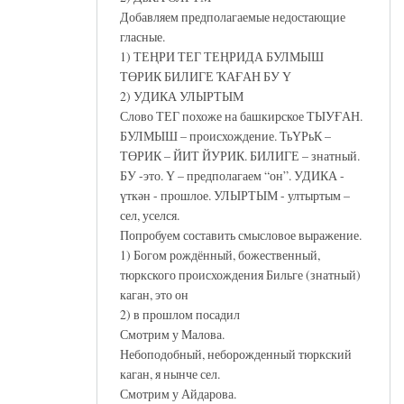
Добавляем предполагаемые недостающие
гласные.
1) ТЕҢРИ ТЕГ ТЕҢРИДА БУЛМЫШ
ТӨРИК БИЛИГЕ ҠАҒАН БУ Ү
2) УДИКА УЛЫРТЫМ
Слово ТЕГ похоже на башкирское ТЫУҒАН.
БУЛМЫШ – происхождение. ТьҮРьК –
ТӨРИК – ЙИТ ЙУРИК. БИЛИГЕ – знатный.
БУ -это. Ү – предполагаем “он”. УДИКА -
үткән - прошлое. УЛЫРТЫМ - ултыртым –
сел, уселся.
Попробуем составить смысловое выражение.
1) Богом рождённый, божественный,
тюркского происхождения Бильге (знатный)
каган, это он
2) в прошлом посадил
Смотрим у Малова.
Небоподобный, неборожденный тюркский
каган, я нынче сел.
Смотрим у Айдарова.