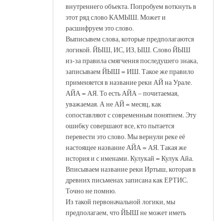
внутреннего объекта. Попробуем воткнуть в
этот ряд слово КАМЫШ. Может и
расшифруем это слово.
Выписывем слова, которые предполагаются
логикой. ЙЫШ, ИС, ИЗ, ЫШ. Слово ЙЫШ
из-за правила смягчения последушего знака,
записываем ЙЫШ = ИШ. Такое же правило
применяется в название реки АЙ на Урале.
АЙА = АЯ. То есть АЙА – почитаемая,
уважаемая. А не АЙ = месяц, как
сопоставляют с современным понятием. Эту
ошибку совершают все, кто пытается
перевести это слово. Мы вернули реке её
настоящее название АЙА = АЯ. Такая же
история и с именами. Кулукай = Кулук Айа.
Вписываем название реки Иртыш, которая в
древних письменах записана как ЕРТИС.
Точно не помню.
Из такой первоначальной логики, мы
предполагаем, что ЙЫШ не может иметь