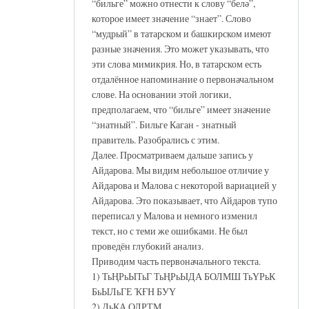
“бильге” можно отнести к слову “белә”,
которое имеет значение “знает”. Слово
“мудрый” в татарском и башкирском имеют
разные значения. Это может указывать, что
эти слова мимикрия. Но, в татарском есть
отдалённое напоминание о первоначальном
слове. На основании этой логики,
предполагаем, что “бильге” имеет значение
“знатный”. Бильге Каган - знатный
правитель. Разобрались с этим.
Далее. Просматриваем дальше запись у
Айдарова. Мы видим небольшое отличие у
Айдарова и Малова с некоторой вариацией у
Айдарова. Это показывает, что Айдаров тупо
переписал у Малова и немного изменил
текст, но с теми же ошибками. Не был
проведён глубокий анализ.
Приводим часть первоначального текста.
1) ТьҢРьЫТьГ ТьҢРьЫДА БОЛМШ ТьҮРьК
БьЫЛьГЕ ҠҒН БУҮ
2) ДьКА ОЛРТМ