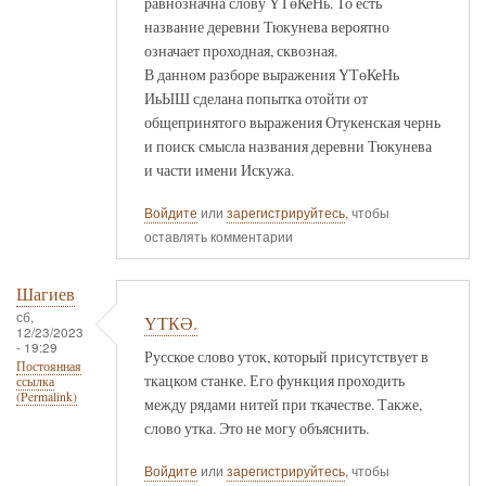
равнозначна слову ҮТөКеНь. То есть
название деревни Тюкунева вероятно
означает проходная, сквозная.
В данном разборе выражения ҮТөКеНь
ИьЫШ сделана попытка отойти от
общепринятого выражения Отукенская чернь
и поиск смысла названия деревни Тюкунева
и части имени Искужа.
Войдите
или
зарегистрируйтесь
, чтобы
оставлять комментарии
Шагиев
сб,
ҮТКӘ.
12/23/2023
- 19:29
Русское слово уток, который присутствует в
Постоянная
ткацком станке. Его функция проходить
ссылка
(Permalink)
между рядами нитей при ткачестве. Также,
слово утка. Это не могу объяснить.
Войдите
или
зарегистрируйтесь
, чтобы