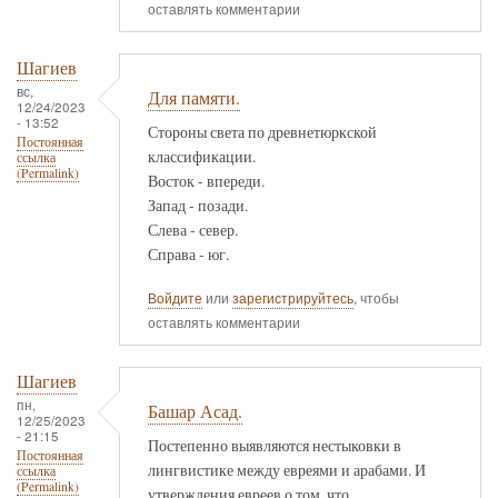
оставлять комментарии
Шагиев
вс,
Для памяти.
12/24/2023
- 13:52
Стороны света по древнетюркской
Постоянная
классификации.
ссылка
(Permalink)
Восток - впереди.
Запад - позади.
Слева - север.
Справа - юг.
Войдите
или
зарегистрируйтесь
, чтобы
оставлять комментарии
Шагиев
пн,
Башар Асад.
12/25/2023
- 21:15
Постепенно выявляются нестыковки в
Постоянная
лингвистике между евреями и арабами. И
ссылка
(Permalink)
утверждения евреев о том, что