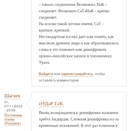
– начало соединения. Возможно, НәК –
соединяет. Возможно СәТәНәК – крепко
соединяет.
На основе такой логики имеем, СәТ –
крепкое, крепкий.
Нестандартная логика даёт нам понять, как
мыслили древние люди и как образовывались
слова и это поможет нам дешифровать
орхоно-енисейские записи и топонимику
Урала.
Войдите
или
зарегистрируйтесь
, чтобы
оставлять комментарии
Шагиев
пт,
ӘУДәР ТәҠ.
07/11/2025
- 20:56
Вновь возвращаемся к дешифровке названия
Постоянная
хребта Авдырдак. Сложная дешифровка из-за
ссылка
(Permalink)
временных искажений. В этот раз изменим в