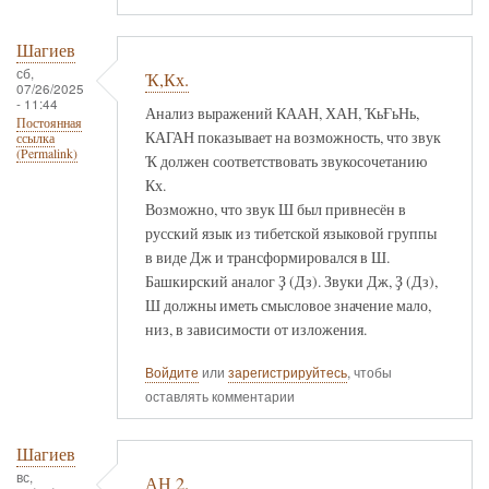
Шагиев
сб,
Ҡ,Кх.
07/26/2025
- 11:44
Анализ выражений КААН, ХАН, ҠьҒьНь,
Постоянная
КАГАН показывает на возможность, что звук
ссылка
(Permalink)
Ҡ должен соответствовать звукосочетанию
Кх.
Возможно, что звук Ш был привнесён в
русский язык из тибетской языковой группы
в виде Дж и трансформировался в Ш.
Башкирский аналог Ҙ (Дз). Звуки Дж, Ҙ (Дз),
Ш должны иметь смысловое значение мало,
низ, в зависимости от изложения.
Войдите
или
зарегистрируйтесь
, чтобы
оставлять комментарии
Шагиев
вс,
АН 2.