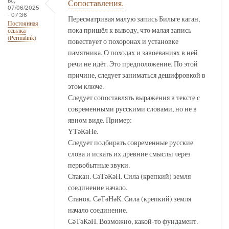
Сопоставления.
07/06/2025
- 07:36
Пересматривая малую запись Бильге каган,
Постоянная
пока пришёл к выводу, что малая запись
ссылка
(Permalink)
повествует о похоронах и установке
памятника. О походах и завоеваниях в ней
речи не идёт. Это предположение. По этой
причине, следует заниматься дешифровкой в
этом ключе.
Следует сопоставлять выражения в тексте с
современными русскими словами, но не в
явном виде. Пример:
ҮТәКәНе.
Следует подбирать современные русские
слова и искать их древние смыслы через
первобытные звуки.
Стакан. СәТәКәН. Сила (крепкий) земля
соединение начало.
Станок. СәТәНәК. Сила (крепкий) земля
начало соединение.
СәТәКәН. Возможно, какой-то фундамент.