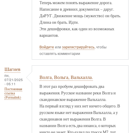
Теперь можем понять выражение дорога.
Написание в древних документах – даруг.
ДәРУГ. Движение мощь (мужество) он брать.
Длина он брать. Идти.
Эти дешифровки, как один из возможных
вариантов.
Войдите
или
зарегистрируйтесь
, чтобы
оставлять комментарии
Шагиев
пн,
Волга, Вольга, Вальхалла.
07/21/2025
- 05:11
В этот раз пробуем дешифровать два
Постоянная
выражения. Русское название реки Волга и
ссылка
(Permalink)
скандинавское выражение Вальхалла.
На первый взгляд у них нет ничего общего. В
русском языке нет выражения Вальхалла, а у
скандинавов нет выражения Волга. В
названии Волга есть два нюанса, о которых
никто не знает. Кто ездил по трассе М7, тот