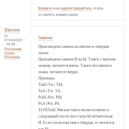
Войдите
или
зарегистрируйтесь
, чтобы
оставлять комментарии
Шагиев
чт,
Замена.
07/24/2025
- 05:36
Произведена замена на мягкие и твёрдые
Постоянная
звуки.
ссылка
(Permalink)
Произведена замена И на Ы. Тамги с мягким
знаком, читаются мягко. Тамги без мягкого
знака, читаются твёрдо.
Примеры.
ТьЫ (Ти). ТЫ.
ТьА (Тә). ТА.
РьЫ (Ри). РЫ.
РьА (Рә). РА.
ТьҮКТьЫ. Мягкая тамга читается мягко и
следующий после него звук Ы читается как
И. Если согласная тамга твёрдая, то читается
как Ы.