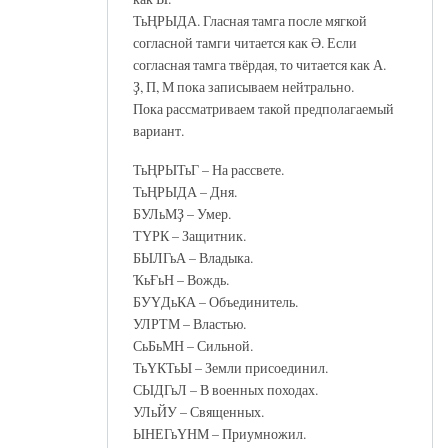
ТьҢРЫДА. Гласная тамга после мягкой
согласной тамги читается как Ә. Если
согласная тамга твёрдая, то читается как А.
Ҙ, П, М пока записываем нейтрально.
Пока рассматриваем такой предполагаемый
вариант.
ТьҢРЫТьГ – На рассвете.
ТьҢРЫДА – Дня.
БУЛьМҘ – Умер.
ТҮРК – Защитник.
БЫЛГьА – Владыка.
ҠьҒьН – Вождь.
БУҮДьКА – Объединитель.
УЛРТМ – Властью.
СьБьМН – Сильной.
ТьҮКТьЫ – Земли присоединил.
СЫДГьЛ – В военных походах.
УЛьЙУ – Священных.
ЫНЕГьҮНМ – Приумножил.