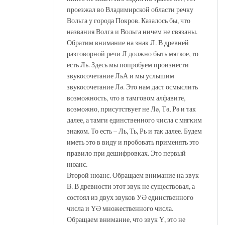
проезжал во Владимирской области речку
Вольга у города Покров. Казалось бы, что
названия Волга и Вольга ничем не связаны.
Обратим внимание на знак Л. В древней
разговорной речи Л должно быть мягкое, то
есть Ль. Здесь мы попробуем произнести
звукосочетание ЛьА и мы услышим
звукосочетание Лә. Это нам даст осмыслить
возможность, что в тамговом алфавите,
возможно, присутствует не Лә, Тә, Рә и так
далее, а тамги единственного числа с мягким
знаком. То есть – Ль, Ть, Рь и так далее. Будем
иметь это в виду и пробовать применять это
правило при дешифровках. Это первый
нюанс.
Второй нюанс. Обращаем внимание на звук
В. В древности этот звук не существовал, а
состоял из двух звуков УӘ единственного
числа и ҮӘ множественного числа.
Обращаем внимание, что звук Ү, это не