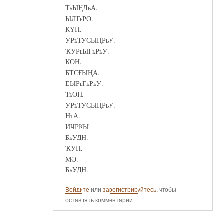
ТьЫҢЛьА.
ЫЛГьРО.
КҮН.
УРьТУСЫҢРьУ.
ҠУРьЫҒьРьУ.
КОН.
БТСҒЫҢА.
ЕЫРьҒьРьУ.
ТьОН.
УРьТУСЫҢРьУ.
НтА.
ИЧРКЫ
БьУДН.
ҠУП.
МӘ.
БьУДН.
Войдите
или
зарегистрируйтесь
, чтобы
оставлять комментарии