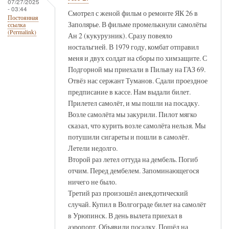
07/27/2025
- 03:44
Смотрел с женой фильм о ремонте ЯК 26 в
Постоянная
Заполярье. В фильме промелькнули самолёты
ссылка
(Permalink)
Ан 2 (кукурузник). Сразу повеяло
ностальгией. В 1979 году, комбат отправил
меня и двух солдат на сборы по химзащите. С
Подгорной мы приехали в Пильву на ГАЗ 69.
Отвёз нас сержант Туманов. Сдали проездное
предписание в кассе. Нам выдали билет.
Прилетел самолёт, и мы пошли на посадку.
Возле самолёта мы закурили. Пилот мягко
сказал, что курить возле самолёта нельзя. Мы
потушили сигареты и пошли в самолёт.
Летели недолго.
Второй раз летел оттуда на дембель. Погиб
отчим. Перед дембелем. Запоминающегося
ничего не было.
Третий раз произошёл анекдотический
случай. Купил в Волгограде билет на самолёт
в Урюпинск. В день вылета приехал в
аэропорт. Объявили посадку. Пошёл на