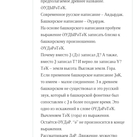
предполагаемое древнее название.
ӘУДЫРәТәҠ.
Современное русское написание – Авдырдак.
Башкирское написание – Әүҙәрҙәк.
На основе башкирского написания пробуем
выражение ӘУДЫРәТәҠ записать близко к
башкирскому произношению.
ӘҮДәРәТәҠ.
Почему вместо Ҙ (Дз) записал Д? А также,
вместо Ҙ записал Т? И верно ли записана Ү?
ТәҠ – земля высота. Высокая земля. Гора.
Если применим башкирское написание ҘәК,
то имеем – малое соединение. З в древнем
башкирском не существовал и это русский
звук, который в башкирской фонетике был
сопоставлен с Ҙ в более позднее время. Это
одно из искажений в слове ӘҮДәРәТәҠ.
Вычленяем ТәҠ (гора) из выражения.
Остаётся ӘҮДәР. “ә” не произносится в конце
выражения.
Рассматриваем ДәР. Движение, мужество