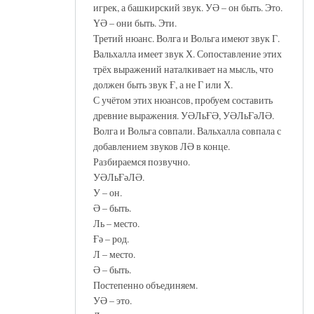
игрек, а башкирский звук. УӘ – он быть. Это.
ҮӘ – они быть. Эти.
Третий нюанс. Волга и Вольга имеют звук Г.
Вальхалла имеет звук Х. Сопоставление этих
трёх выражений наталкивает на мысль, что
должен быть звук Ғ, а не Г или Х.
С учётом этих нюансов, пробуем составить
древние выражения. УӘЛьҒӘ, УӘЛьҒәЛӘ.
Волга и Вольга совпали. Вальхалла совпала с
добавлением звуков ЛӘ в конце.
Разбираемся позвучно.
УӘЛьҒәЛӘ.
У – он.
Ә – быть.
Ль – место.
Ғә – род.
Л – место.
Ә – быть.
Постепенно объединяем.
УӘ – это.