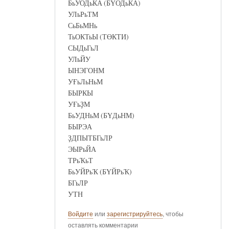
БьУОДьКА (БҮОДьКА)
УЛьРьТМ
СьБьМНь
ТьОКТьЫ (ТӨКТИ)
СЫДьГьЛ
УЛьЙУ
ЫНЭГОНМ
УҒьЛьНьМ
БЫРКЫ
УҒьҘМ
БьУДНьМ (БҮДьНМ)
БЫРЭА
ҘДПЫТБГьЛР
ЭЫРьЙА
ТРьҠьТ
БьУЙРьҠ (БҮЙРьҠ)
БГьЛР
УТН
Войдите
или
зарегистрируйтесь
, чтобы
оставлять комментарии