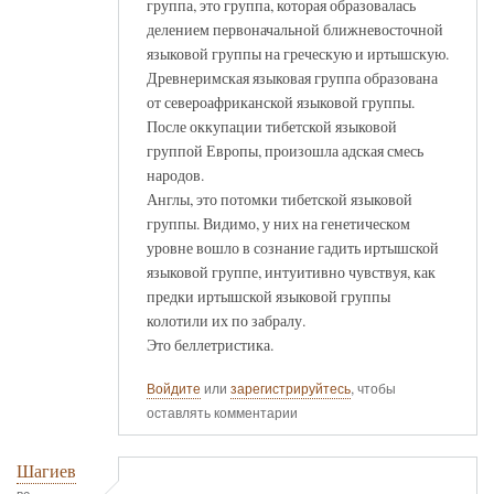
группа, это группа, которая образовалась
делением первоначальной ближневосточной
языковой группы на греческую и иртышскую.
Древнеримская языковая группа образована
от североафриканской языковой группы.
После оккупации тибетской языковой
группой Европы, произошла адская смесь
народов.
Англы, это потомки тибетской языковой
группы. Видимо, у них на генетическом
уровне вошло в сознание гадить иртышской
языковой группе, интуитивно чувствуя, как
предки иртышской языковой группы
колотили их по забралу.
Это беллетристика.
Войдите
или
зарегистрируйтесь
, чтобы
оставлять комментарии
Шагиев
вс,