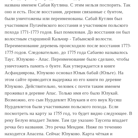
названа именем Сабая Кутлина. С этим нельзя поспорить. Так
оно и есть. После восстания, деревни связанные с бунтом,
были уничтожены или переименованы. Сабай Кутлин был
участником Пугачёвского восстания и участником польского
похода 1771-1773 годов. Был помилован. До восстания он был
волостным старшиной Кальчир - Табынской волости.
Переименование деревень происходило после восстания 1773-
1775 годов. Следовательно, до 1775 года Сабаево называлось
Таус. Юлуково - Апас. Переименование было сделано, чтобы
уничтожить память о бунте. Как утверждается в книге
Асфандиярова, Юлуково основал Юлык бабай (Юльге). На
этом сайте приводится выдержка из его книги по деревне
Юлуково. Действительно, человек с почти таким именем
проживал в деревне Апас. Только имя его было Юлукай.
Возможно, его сын Нурдевлет Юлукаев и его внук Кусяш
Нурдевлетов были участниками польского похода. Если
посмотреть на карту за 1755 год, то будет видно следующее. В
реку Белую впадает Зилим. Там где указано Таусепа впадает
речка без названия. Это речка Мендим. Ниже по течению
находится Апасепа. Сейчас Юлуково. Карта чёткая и