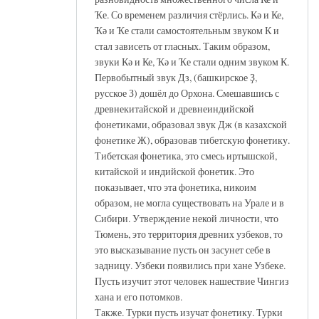
Ҡе. Со временем различия стёрлись. Кә и Ке,
Ҡә и Ҡе стали самостоятельным звуком К и
стал зависеть от гласных. Таким образом,
звуки Кә и Ке, Ҡә и Ҡе стали одним звуком К.
Первобытный звук Дз, (башкирское Ҙ,
русское З) дошёл до Орхона. Смешавшись с
древнекитайской и древнеиндийской
фонетиками, образовал звук Дж (в казахской
фонетике Ж), образовав тибетскую фонетику.
Тибетская фонетика, это смесь иртышской,
китайской и индийской фонетик. Это
показывает, что эта фонетика, никоим
образом, не могла существовать на Урале и в
Сибири. Утверждение некой личности, что
Тюмень, это территория древних узбеков, то
это высказывание пусть он засунет себе в
задницу. Узбеки появились при хане Узбеке.
Пусть изучит этот человек нашествие Чингиз
хана и его потомков.
Также. Турки пусть изучат фонетику. Турки