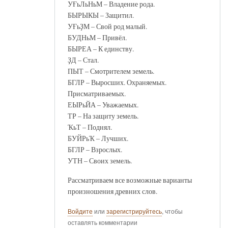
УҒьЛьНьМ – Владение рода.
БЫРЫКЫ – Защитил.
УҒьҘМ – Свой род малый.
БУДНьМ – Привёл.
БЫРЕА – К единству.
ҘД – Стал.
ПЫТ – Смотрителем земель.
БГЛР – Выросших. Охраняемых.
Присматриваемых.
ЕЫРьЙА – Уважаемых.
ТР – На защиту земель.
ҠьТ – Поднял.
БУЙРьҠ – Лучших.
БГЛР – Взрослых.
УТН – Своих земель.
Рассматриваем все возможные варианты
произношения древних слов.
Войдите
или
зарегистрируйтесь
, чтобы
оставлять комментарии