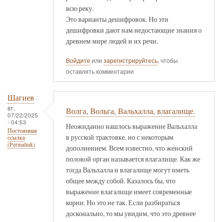
всю реку.
Это варианты дешифровок. Но эти
дешифровки дают нам недостающие знания о
древнем мире людей и их речи.
Войдите
или
зарегистрируйтесь
, чтобы
оставлять комментарии
Шагиев
вт,
Волга, Вольга, Вальхалла, влагалище.
07/22/2025
- 04:53
Неожиданно нашлось выражение Вальхалла
Постоянная
в русской трактовке, но с некоторым
ссылка
(Permalink)
дополнением. Всем известно, что женский
половой орган называется влагалище. Как же
тогда Вальхалла и влагалище могут иметь
общее между собой. Казалось бы, что
выражение влагалище имеет современные
корни. Но это не так. Если разбираться
досконально, то мы увидим, что это древнее