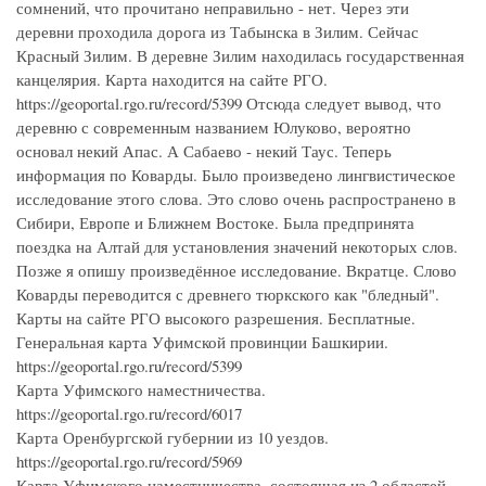
сомнений, что прочитано неправильно - нет. Через эти
деревни проходила дорога из Табынска в Зилим. Сейчас
Красный Зилим. В деревне Зилим находилась государственная
канцелярия. Карта находится на сайте РГО.
https://geoportal.rgo.ru/record/5399 Отсюда следует вывод, что
деревню с современным названием Юлуково, вероятно
основал некий Апас. А Сабаево - некий Таус. Теперь
информация по Коварды. Было произведено лингвистическое
исследование этого слова. Это слово очень распространено в
Сибири, Европе и Ближнем Востоке. Была предпринята
поездка на Алтай для установления значений некоторых слов.
Позже я опишу произведённое исследование. Вкратце. Слово
Коварды переводится с древнего тюркского как "бледный".
Карты на сайте РГО высокого разрешения. Бесплатные.
Генеральная карта Уфимской провинции Башкирии.
https://geoportal.rgo.ru/record/5399
Карта Уфимского наместничества.
https://geoportal.rgo.ru/record/6017
Карта Оренбургской губернии из 10 уездов.
https://geoportal.rgo.ru/record/5969
Карта Уфимского наместничества, состоящая из 2 областей,