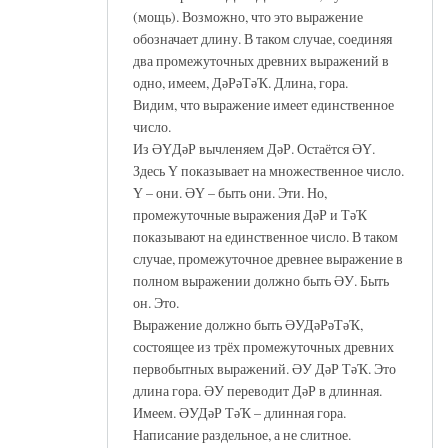
(мощь). Возможно, что это выражение
обозначает длину. В таком случае, соединяя
два промежуточных древних выражений в
одно, имеем, ДәРәТәҠ. Длина, гора.
Видим, что выражение имеет единственное
число.
Из ӘҮДәР вычленяем ДәР. Остаётся ӘҮ.
Здесь Ү показывает на множественное число.
Ү – они. ӘҮ – быть они. Эти. Но,
промежуточные выражения ДәР и ТәҠ
показывают на единственное число. В таком
случае, промежуточное древнее выражение в
полном выражении должно быть ӘУ. Быть
он. Это.
Выражение должно быть ӘУДәРәТәҠ,
состоящее из трёх промежуточных древних
первобытных выражений. ӘУ ДәР ТәҠ. Это
длина гора. ӘУ переводит ДәР в длинная.
Имеем. ӘУДәР ТәҠ – длинная гора.
Написание раздельное, а не слитное.