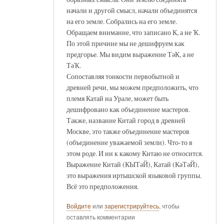
начали и другой смысл, начали объединятся
на его земле. Собрались на его земле.
Обращаем внимание, что записано К, а не Ҡ.
По этой причине мы не дешифруем как
предгорье. Мы видим выражение ТәК, а не
ТәҠ.
Сопоставляя тонкости первобытной и
древней речи, мы можем предположить, что
племя Катай на Урале, может быть
дешифровано как объединение мастеров.
Также, название Китай город в древней
Москве, это также объединение мастеров
(объединение уважаемой земли). Что-то в
этом роде. И ни к какому Китаю не относится.
Выражение Китай (КЫТәЙ), Катай (КәТәЙ),
это выражения иртышской языковой группы.
Всё это предположения.
Войдите
или
зарегистрируйтесь
, чтобы
оставлять комментарии