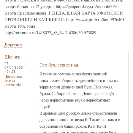
разделённая на 12 уездов. https://geoportal.rgo.ru/record/6063
Карта Красильникова. ГЕНЕРАЛЬНАЯ КАРТА УФИМСКОЙ
ПРОВИНЦИИ И БАШКИРИИ. https://www.prlib.ru/item/976461
Карта 1802 года.
http://retromap.ru/1418023_z8_54.314386,56.673889
Деревни
Шагиев
пт,
Это беллетристика.
07/04/2025
- 04:28
Изучение орхоно-енисейских записей
Постоянная
показывает общность древнейшего языка на
ссылка
(Permalink)
территории древнейшей Руси, Поволжья,
Урала, Сибири, Орхона. Дешифровка идёт
через первобытные звуки первобытных
людей.
В древнейшем русском языке существовали
две разновидности звука К. Такие-же, как и в
современном башкирском. Кә и Ҡә. И
разновидность множественного числа Ке и