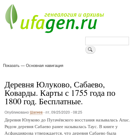
Перейти
к
основному
содержанию
Поиск
Показать — Основная навигация
Основная
навигация
Деревни
Форум
Поиск земляков
Татарские имена
Блоги
Войти
Поддержи Уфаген!
Деревня Юлуково, Сабаево,
Коварды. Карты с 1755 года по
1800 год. Бесплатные.
Опубликовано
Шагиев
-
пт, 09/25/2020 - 08:25
Деревня Юлуково до Пугачёвского восстания называлась Апас.
Рядом деревня Сабаево ранее называлась Таус. В книге у
Асфандиярова утверждается, что деревня Сабаево была