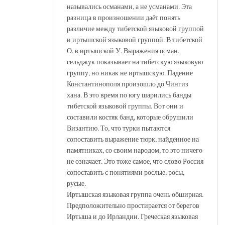
назывались османами, а не усманами. Эта
разница в произношении даёт понять
различие между тибетской языковой группой
и иртышской языковой группой. В тибетской
О, в иртышской У. Выражения осман,
сельджук показывает на тибетскую языковую
группу, но никак не иртышскую. Падение
Константинополя произошло до Чингиз
хана. В это время по югу шарились банды
тибетской языковой группы. Вот они и
составили костяк банд, которые обрушили
Византию. То, что турки пытаются
сопоставить выражение тюрк, найденное на
памятниках, со своим народом, то это ничего
не означает. Это тоже самое, что слово Россия
сопоставить с понятиями рослые, росы,
русые.
Иртышская языковая группа очень обширная.
Предположительно простирается от берегов
Иртыша и до Ирландии. Греческая языковая