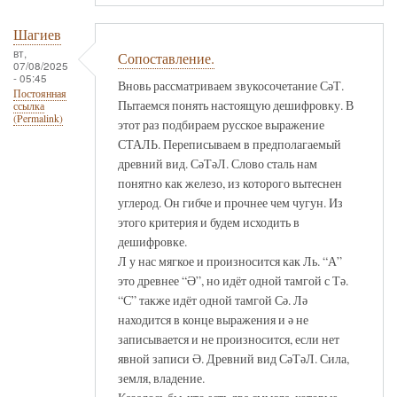
Шагиев
вт,
Сопоставление.
07/08/2025
- 05:45
Вновь рассматриваем звукосочетание СәТ.
Постоянная
Пытаемся понять настоящую дешифровку. В
ссылка
(Permalink)
этот раз подбираем русское выражение
СТАЛЬ. Переписываем в предполагаемый
древний вид. СәТәЛ. Слово сталь нам
понятно как железо, из которого вытеснен
углерод. Он гибче и прочнее чем чугун. Из
этого критерия и будем исходить в
дешифровке.
Л у нас мягкое и произносится как Ль. “А”
это древнее “Ә”, но идёт одной тамгой с Тә.
“С” также идёт одной тамгой Сә. Лә
находится в конце выражения и ә не
записывается и не произносится, если нет
явной записи Ә. Древний вид СәТәЛ. Сила,
земля, владение.