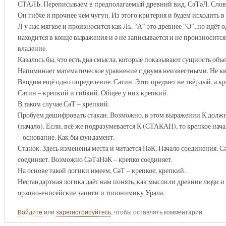
СТАЛЬ. Переписываем в предполагаемый древний вид. СәТәЛ. Слово с
Он гибче и прочнее чем чугун. Из этого критерия и будем исходить 
Л у нас мягкое и произносится как Ль. “А” это древнее “Ә”, но идёт 
находится в конце выражения и ә не записывается и не произносится
владение.
Казалось бы, что есть два смысла, которые показывают сущность объ
Напоминает математическое уравнение с двумя неизвестными. Не кв
Вводим ещё одно определение. Сатин. Этот предмет не твёрдый, а кр
Сатин – крепкий и гибкий. Общее у них крепкий.
В таком случае СәТ – крепкий.
Пробуем дешифровать стакан. Возможно, в этом выражении К должно
(начало). Если, всё же подразумевается К (СТАКАН), то крепкое нач
– основание. Как бы фундамент.
Станок. Здесь изменены места и читается НәК. Начало соединения. С
соединяет. Возможно СәТәНәК – крепко соединяет.
На основе такой логики имеем, СәТ – крепкое, крепкий.
Нестандартная логика даёт нам понять, как мыслили древние люди и
орхоно-енисейские записи и топонимику Урала.
Войдите
или
зарегистрируйтесь
, чтобы оставлять комментарии