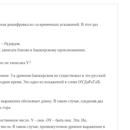
ная дешифровка из-за временных искажений. В этот раз
– Әүҙәрҙәк.
записать близко к башкирскому произношению.
но ли записана Ү?
ение. З в древнем башкирском не существовал и это русский
позднее время. Это одно из искажений в слове ӘҮДәРәТәҠ.
выражение обозначает длину. В таком случае, соединяя два
 гора.
ственное число. Ү – они. ӘҮ – быть они. Эти. Но,
исло. В таком случае, промежуточное древнее выражение в