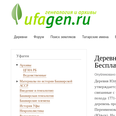
Деревни
Форум
Поиск земляков
Татарские имена
Основная
навигация
Деревн
Уфаген
Беспла
Архивы
ЦГИА РБ
Опубликован
Ведомственные
Деревня Юлу
Материалы по истории Башкирской
АССР
утверждаетс
Введение в генеалогию
связанные с
Башкирская генеалогия
похода 1771
Башкирские племена
деревень про
История Уфы
Переименова
Некрополистика
(Юльге). На
Родословные