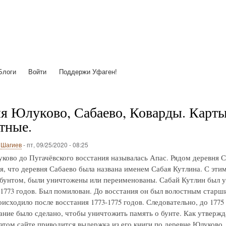
Перейти
к
основному
содержанию
Блоги
Войти
Поддержи Уфаген!
я Юлуково, Сабаево, Коварды. Карты с
тные.
о
Шагиев
-
пт, 09/25/2020 - 08:25
ково до Пугачёвского восстания называлась Апас. Рядом деревня С
я, что деревня Сабаево была названа именем Сабая Кутлина. С этим 
 бунтом, были уничтожены или переименованы. Сабай Кутлин был у
-1773 годов. Был помилован. До восстания он был волостным старш
исходило после восстания 1773-1775 годов. Следовательно, до 1775
ние было сделано, чтобы уничтожить память о бунте. Как утвержд
 этом сайте приводится выдержка из его книги по деревне Юлуково.