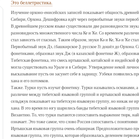
Это беллетристика.
Изучение орхоно-енисейских записей показывает общность древней
Сибири, Орхона. Дешифровка идёт через первобытные звуки перво
В древнейшем русском языке существовали две разновидности звука 
разновидность множественного числа Ке и Ҡе. Со временем различия 
стал зависеть от гласных. Таким образом, звуки Кә и Ке, Ҡә и Ҡе ста
Первобытный звук Дз, (башкирское Ҙ, русское З) дошёл до Орхона.
фонетиками, образовал звук Дж (в казахской фонетике Ж), образова
Тибетская фонетика, это смесь иртышской, китайской и индийской фо
могла существовать на Урале и в Сибири. Утверждение некой личност
высказывание пусть он засунет себе в задницу. Узбеки появились пр
хана и его потомков.
Также. Турки пусть изучат фонетику. Турки назывались османами, а
различие между тибетской языковой группой и иртышской языковой 
сельджук показывает на тибетскую языковую группу, но никак не 
хана. В это время по югу шарились банды тибетской языковой групп
Византию. То, что турки пытаются сопоставить выражение тюрк, найд
означает. Это тоже самое, что слово Россия сопоставить с понятиями 
Иртышская языковая группа очень обширная. Предположительно прос
языковая группа, это группа, которая образовалась делением перво