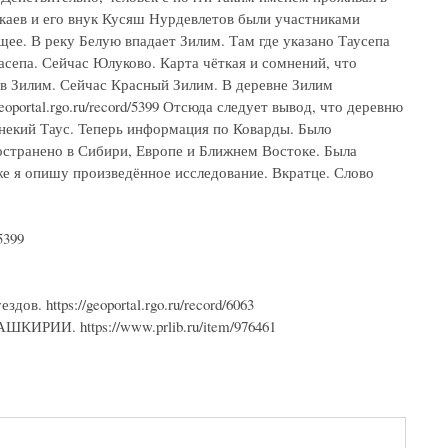
каев и его внук Кусяш Нурдевлетов были участниками
ющее. В реку Белую впадает Зилим. Там где указано Таусепа
асепа. Сейчас Юлуково. Карта чёткая и сомнений, что
 в Зилим. Сейчас Красный Зилим. В деревне Зилим
oportal.rgo.ru/record/5399 Отсюда следует вывод, что деревню
 некий Таус. Теперь информация по Коварды. Было
ространено в Сибири, Европе и Ближнем Востоке. Была
же я опишу произведённое исследование. Вкратце. Слово
5399
в. https://geoportal.rgo.ru/record/6063
И. https://www.prlib.ru/item/976461