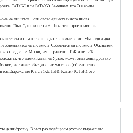
фровка. СәТәКӘ или СәТәҠӘ. Замечаем, что Ә в конце
о она не пишется. Если слово единственного числа
ражение “быть”, то пишется Ә. Пока это сырое правило.
 контекста и нам ничего не даст в осмыслении. Мы видим два
и объединятся на его земле. Собрались на его земле. Обращаем
м как предгорье. Мы видим выражение ТәК, а не ТәҠ.
оложить, что племя Катай на Урале, может быть дешифровано
Москве, это также объединение мастеров (объединение
осится. Выражение Китай (КЫТәЙ), Катай (КәТәЙ), это
ую дешифровку. В этот раз подбираем русское выражение