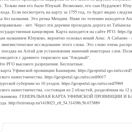
с. Только имя его было Юлукай. Возможно, его сын Нурдевлет Юлу
хода. Если посмотреть на карту за 1755 год, то будет видно следу
ка без названия. Это речка Мендим. Ниже по течению находится Ап
еправильно - нет. Через эти деревни проходила дорога из Табынска
осударственная канцелярия. Карта находится на сайте РГО. https://ge
ым названием Юлуково, вероятно основал некий Апас. А Сабаево -
 лингвистическое исследование этого слова. Это слово очень расп
 поездка на Алтай для установления значений некоторых слов. Поз
еводится с древнего тюркского как "бледный".
йте РГО высокого разрешения. Бесплатные.
карта Уфимской провинции Башкирии. https://geoportal.rgo.ru/record/
ого наместничества. https://geoportal.rgo.ru/record/6017
гской губернии из 10 уездов. https://geoportal.rgo.ru/record/5969
ого наместничества, состоящая из 2 областей, разделённая на 12 уездо
ильникова. ГЕНЕРАЛЬНАЯ КАРТА УФИМСКОЙ ПРОВИНЦИИ И БАШКИРИ
да. http://retromap.ru/1418023_z8_54.314386,56.673889