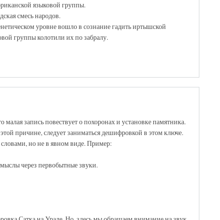
фриканской языковой группы.
ская смесь народов.
генетическом уровне вошло в сознание гадить иртышской
вой группы колотили их по забралу.
о малая запись повествует о похоронах и установке памятника.
 этой причине, следует заниматься дешифровкой в этом ключе.
словами, но не в явном виде. Пример:
смыслы через первобытные звуки.
овка Сатка на Урале. Но, здесь мы обращаем внимание на звук