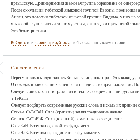
иртышскую. Древнеримская языковая группа образована от североа
После оккупации тибетской языковой группой Европы, произошла ад
Англы, это потомки тибетской языковой группы. Видимо, у них на 
языковой группе, интуитивно чувствуя, как предки иртышской языко
Это беллетристика.
Войдите
или
зарегистрируйтесь
, чтобы оставлять комментарии
Сопоставления.
Пересматривая малую запись Бильге каган, пока пришёл к выводу, чт
О походах и завоеваниях в ней речи не идёт. Это предположение. По
Следует сопоставлять выражения в тексте с современными русскими 
ҮТәКәНе.
Следует подбирать современные русские слова и искать их древние 
Стакан. СәТәКәН. Сила (крепкий) земля соединение начало.
Станок. СәТәНәК. Сила (крепкий) земля начало соединение.
СәТәКәН. Возможно, какой-то фундамент.
СәТәНәК. Возможно, соединение к фундаменту.
Возможно, что СәТ имеет значение крепкий. Тогда, возможна дешифр