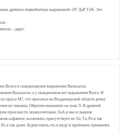
чных древних первобытных выражений. ӘУ ДәР ТәҠ. Это
ное.
ентах – даруг.
еки Волга и скандинавское выражение Вальхалла.
ажения Вальхалла, а у скандинавов нет выражения Волга. В
л по трассе М7, тот проезжал во Владимирской области речку
ничем не связаны. Обратим внимание на знак Л. В древней
робуем произнести звукосочетание ЛьА и мы услышим
вом алфавите, возможно, присутствует не Лә, Тә, Рә и так
, Рь и так далее. Будем иметь это в виду и пробовать применять