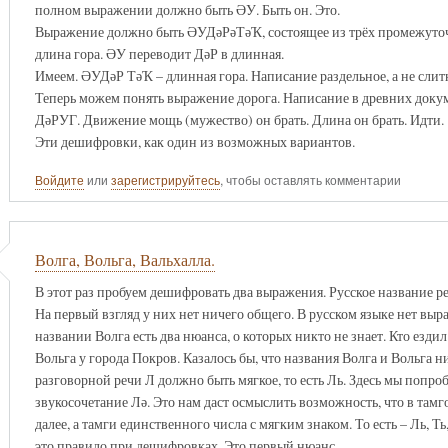
полном выражении должно быть ӘУ. Быть он. Это.
Выражение должно быть ӘУДәРәТәҠ, состоящее из трёх промежуто
длина гора. ӘУ переводит ДәР в длинная.
Имеем. ӘУДәР ТәҠ – длинная гора. Написание раздельное, а не слит
Теперь можем понять выражение дорога. Написание в древних докум
ДәРУГ. Движение мощь (мужество) он брать. Длина он брать. Идти.
Эти дешифровки, как один из возможных вариантов.
Войдите
или
зарегистрируйтесь
, чтобы оставлять комментарии
Волга, Вольга, Вальхалла.
В этот раз пробуем дешифровать два выражения. Русское название р
На первый взгляд у них нет ничего общего. В русском языке нет выр
названии Волга есть два нюанса, о которых никто не знает. Кто езди
Вольга у города Покров. Казалось бы, что названия Волга и Вольга 
разговорной речи Л должно быть мягкое, то есть Ль. Здесь мы поп
звукосочетание Лә. Это нам даст осмыслить возможность, что в тамго
далее, а тамги единственного числа с мягким знаком. То есть – Ль, Ть
это правило при дешифровках. Это первый нюанс.