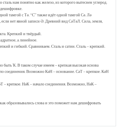
таль нам понятно как железо, из которого вытеснен углерод.
в дешифровке.
одной тамгой с Тә. “С” также идёт одной тамгой Сә. Лә
, если нет явной записи Ә. Древний вид СәТәЛ. Сила, земля,
екта. Крепкий и твёрдый.
адратное, а линейное.
епкий и гибкий. Сравниваем. Сталь и сатин. Сталь – крепкий.
 быть Ҡ. В таком случае имеем – крепкая высокая основа
ало соединения. Возможно КәН – основание. СәТ – крепкое. КәН
әТ – крепкое. НәК – начало соединения. Возможно, НәК –
 как образовывались слова и это поможет нам дешифровать