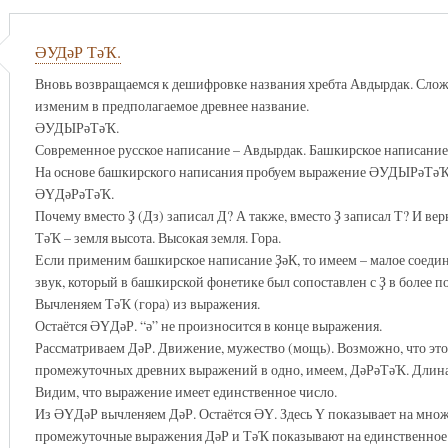
ӘУДәР ТәҠ.
Вновь возвращаемся к дешифровке названия хребта Авдырдак. Слож
изменим в предполагаемое древнее название.
ӘУДЫРәТәҠ.
Современное русское написание – Авдырдак. Башкирское написание 
На основе башкирского написания пробуем выражение ӘУДЫРәТәҠ 
ӘҮДәРәТәҠ.
Почему вместо Ҙ (Дз) записал Д? А также, вместо Ҙ записал Т? И вер
ТәҠ – земля высота. Высокая земля. Гора.
Если применим башкирское написание ҘәК, то имеем – малое соедин
звук, который в башкирской фонетике был сопоставлен с Ҙ в более 
Вычленяем ТәҠ (гора) из выражения.
Остаётся ӘҮДәР. “ә” не произносится в конце выражения.
Рассматриваем ДәР. Движение, мужество (мощь). Возможно, что это 
промежуточных древних выражений в одно, имеем, ДәРәТәҠ. Длина,
Видим, что выражение имеет единственное число.
Из ӘҮДәР вычленяем ДәР. Остаётся ӘҮ. Здесь Ү показывает на множе
промежуточные выражения ДәР и ТәҠ показывают на единственное ч