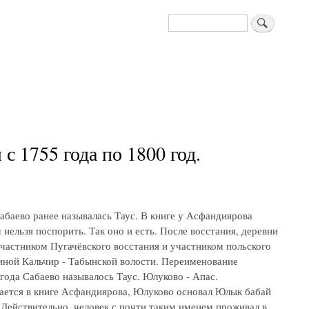
Поиск
 1755 года по 1800 год.
абаево ранее называлась Таус. В книге у Асфандиярова
нельзя поспорить. Так оно и есть. После восстания, деревни
частником Пугачёвского восстания и участником польского
иной Кальчир - Табынской волости. Переименование
 года Сабаево называлось Таус. Юлуково - Апас.
ается в книге Асфандиярова, Юлуково основал Юлык бабай
 Действительно, человек с почти таким именем проживал в