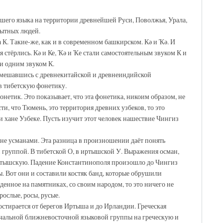
шего языка на территории древнейшей Руси, Поволжья, Урала,
бытных людей.
К. Такие-же, как и в современном башкирском. Кә и Ҡә. И
стёрлись. Кә и Ке, Ҡә и Ҡе стали самостоятельным звуком К и
ли одним звуком К.
 Смешавшись с древнекитайской и древнеиндийской
в тибетскую фонетику.
нетик. Это показывает, что эта фонетика, никоим образом, не
и, что Тюмень, это территория древних узбеков, то это
и хане Узбеке. Пусть изучит этот человек нашествие Чингиз
 не усманами. Эта разница в произношении даёт понять
группой. В тибетской О, в иртышской У. Выражения осман,
иртышскую. Падение Константинополя произошло до Чингиз
ы. Вот они и составили костяк банд, которые обрушили
енное на памятниках, со своим народом, то это ничего не
рослые, росы, русые.
тирается от берегов Иртыша и до Ирландии. Греческая
начальной ближневосточной языковой группы на греческую и