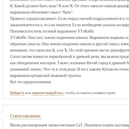
К. Какой должен быть звук? К или Ҡ. От этого зависит верная деши
выражения обозначает смысл “быть”.
Правило (предполагаемое). Если перед гласной подразумевается ә, т
заканчивается на ә, то ә не пишется. Если необходимо указать на вы
Пытаемся постичь логикой выражение ҮТәКәНе.
ҮТәКәНе. Они (их) земля соединение начали. Выражение вырвано из
образных смысла. Они землю соединять начали и другой смысл, начал
внимание, что записано К, а не Ҡ. По этой причине мы не дешифруе
Сопоставляя тонкости первобытной и древней речи, мы можем предп
как объединение мастеров. Также, название Китай город в древней 
уважаемой земли). Что-то в этом роде. И ни к какому Китаю не отн
выражения иртышской языковой группы.
Всё это предположения.
Войдите
или
зарегистрируйтесь
, чтобы оставлять комментарии
Сопоставление.
Вновь рассматриваем звукосочетание СәТ. Пытаемся понять настоящ