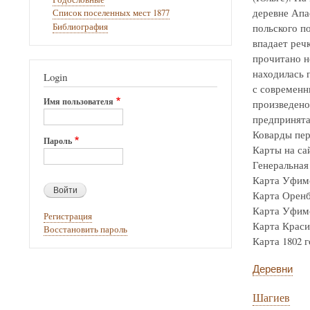
деревне Апа
Список поселенных мест 1877
Библиография
польского по
впадает реч
прочитано н
находилась г
Login
с современн
Имя пользователя
произведено
предпринята
Коварды пер
Пароль
Карты на са
Генеральная 
Карта Уфимск
Карта Оренбур
Карта Уфимск
Регистрация
Карта Крас
Восстановить пароль
Карта 1802 го
Деревни
Шагиев