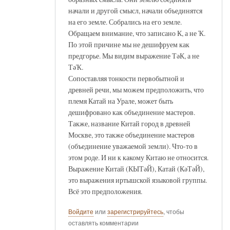
начали и другой смысл, начали объединятся
на его земле. Собрались на его земле.
Обращаем внимание, что записано К, а не Ҡ.
По этой причине мы не дешифруем как
предгорье. Мы видим выражение ТәК, а не
ТәҠ.
Сопоставляя тонкости первобытной и
древней речи, мы можем предположить, что
племя Катай на Урале, может быть
дешифровано как объединение мастеров.
Также, название Китай город в древней
Москве, это также объединение мастеров
(объединение уважаемой земли). Что-то в
этом роде. И ни к какому Китаю не относится.
Выражение Китай (КЫТәЙ), Катай (КәТәЙ),
это выражения иртышской языковой группы.
Всё это предположения.
Войдите
или
зарегистрируйтесь
, чтобы
оставлять комментарии