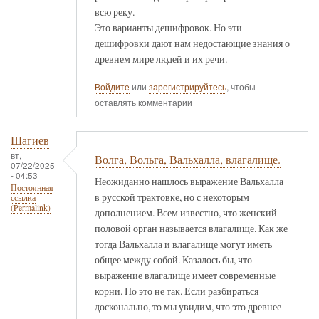
всю реку.
Это варианты дешифровок. Но эти
дешифровки дают нам недостающие знания о
древнем мире людей и их речи.
Войдите
или
зарегистрируйтесь
, чтобы
оставлять комментарии
Шагиев
вт,
Волга, Вольга, Вальхалла, влагалище.
07/22/2025
- 04:53
Неожиданно нашлось выражение Вальхалла
Постоянная
в русской трактовке, но с некоторым
ссылка
(Permalink)
дополнением. Всем известно, что женский
половой орган называется влагалище. Как же
тогда Вальхалла и влагалище могут иметь
общее между собой. Казалось бы, что
выражение влагалище имеет современные
корни. Но это не так. Если разбираться
досконально, то мы увидим, что это древнее