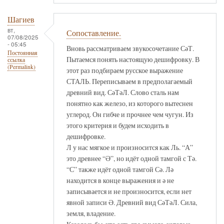
Шагиев
вт,
Сопоставление.
07/08/2025
- 05:45
Вновь рассматриваем звукосочетание СәТ.
Постоянная
Пытаемся понять настоящую дешифровку. В
ссылка
(Permalink)
этот раз подбираем русское выражение
СТАЛЬ. Переписываем в предполагаемый
древний вид. СәТәЛ. Слово сталь нам
понятно как железо, из которого вытеснен
углерод. Он гибче и прочнее чем чугун. Из
этого критерия и будем исходить в
дешифровке.
Л у нас мягкое и произносится как Ль. “А”
это древнее “Ә”, но идёт одной тамгой с Тә.
“С” также идёт одной тамгой Сә. Лә
находится в конце выражения и ә не
записывается и не произносится, если нет
явной записи Ә. Древний вид СәТәЛ. Сила,
земля, владение.