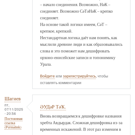
– начало соединения. Возможно, НәК –
соединяет. Возможно СәТәНәК – крепко
соединяет.
На основе такой логики имеем, СәТ –
крепкое, крепкий.
Нестандартная логика даёт нам понять, как
мыслили древние люди и как образовывались
слова и это поможет нам дешифровать
орхоно-енисейские записи и топонимику
Урала.
Войдите
или
зарегистрируйтесь
, чтобы
оставлять комментарии
Шагиев
пт,
ӘУДәР ТәҠ.
07/11/2025
- 20:56
Вновь возвращаемся к дешифровке названия
Постоянная
хребта Авдырдак. Сложная дешифровка из-за
ссылка
(Permalink)
временных искажений. В этот раз изменим в