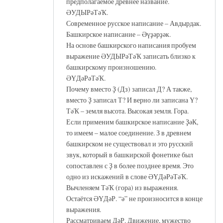
предполагаемое древнее название.
ӘУДЫРәТәҠ.
Современное русское написание – Авдырдак.
Башкирское написание – Әүҙәрҙәк.
На основе башкирского написания пробуем
выражение ӘУДЫРәТәҠ записать близко к
башкирскому произношению.
ӘҮДәРәТәҠ.
Почему вместо Ҙ (Дз) записал Д? А также,
вместо Ҙ записал Т? И верно ли записана Ү?
ТәҠ – земля высота. Высокая земля. Гора.
Если применим башкирское написание ҘәК,
то имеем – малое соединение. З в древнем
башкирском не существовал и это русский
звук, который в башкирской фонетике был
сопоставлен с Ҙ в более позднее время. Это
одно из искажений в слове ӘҮДәРәТәҠ.
Вычленяем ТәҠ (гора) из выражения.
Остаётся ӘҮДәР. “ә” не произносится в конце
выражения.
Рассматриваем ДәР. Движение, мужество