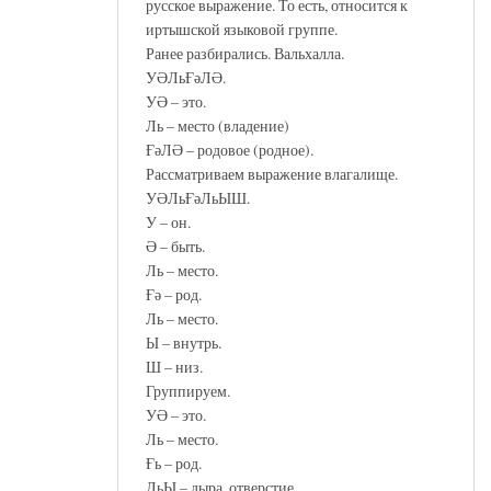
русское выражение. То есть, относится к
иртышской языковой группе.
Ранее разбирались. Вальхалла.
УӘЛьҒәЛӘ.
УӘ – это.
Ль – место (владение)
ҒәЛӘ – родовое (родное).
Рассматриваем выражение влагалище.
УӘЛьҒәЛьЫШ.
У – он.
Ә – быть.
Ль – место.
Ғә – род.
Ль – место.
Ы – внутрь.
Ш – низ.
Группируем.
УӘ – это.
Ль – место.
Ғь – род.
ЛьЫ – дыра, отверстие.