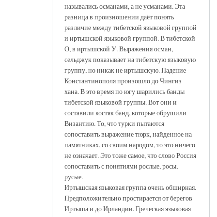
назывались османами, а не усманами. Эта
разница в произношении даёт понять
различие между тибетской языковой группой
и иртышской языковой группой. В тибетской
О, в иртышской У. Выражения осман,
сельджук показывает на тибетскую языковую
группу, но никак не иртышскую. Падение
Константинополя произошло до Чингиз
хана. В это время по югу шарились банды
тибетской языковой группы. Вот они и
составили костяк банд, которые обрушили
Византию. То, что турки пытаются
сопоставить выражение тюрк, найденное на
памятниках, со своим народом, то это ничего
не означает. Это тоже самое, что слово Россия
сопоставить с понятиями рослые, росы,
русые.
Иртышская языковая группа очень обширная.
Предположительно простирается от берегов
Иртыша и до Ирландии. Греческая языковая