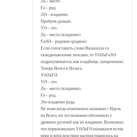
Ль – место
Ғә – род.
ЛӘ – владение.
Пробуем дальше.
УӘ – это.
Ль – место (владение)
ҒәЛӘ – родовое (родное).
Если сопоставить слово Вальхалла со
скандинавскими эпосами, то УӘЛьҒәЛӘ
подразумевается, как кладбище, захоронение.
Теперь Волга и Вольга.
УӘЛьҒӘ.
УӘ – это.
Ль – место (владение).
Ғә – род.
Это владение рода.
Не знаю когда поменялось название с Идель
на Волга, но это название обозначало у
древних русичей как их владение. Возможно,
что первоначально УӘЛьҒӘ назывался исток
реки и впоследствии распространилось на