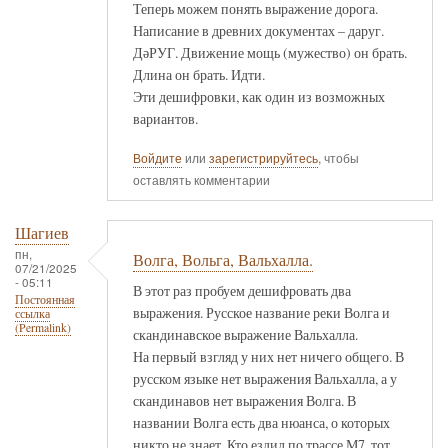
Теперь можем понять выражение дорога.
Написание в древних документах – даруг.
ДәРУГ. Движение мощь (мужество) он брать.
Длина он брать. Идти.
Эти дешифровки, как один из возможных
вариантов.
Войдите
или
зарегистрируйтесь
, чтобы
оставлять комментарии
Шагиев
пн,
Волга, Вольга, Вальхалла.
07/21/2025
- 05:11
В этот раз пробуем дешифровать два
Постоянная
выражения. Русское название реки Волга и
ссылка
(Permalink)
скандинавское выражение Вальхалла.
На первый взгляд у них нет ничего общего. В
русском языке нет выражения Вальхалла, а у
скандинавов нет выражения Волга. В
названии Волга есть два нюанса, о которых
никто не знает. Кто ездил по трассе М7, тот