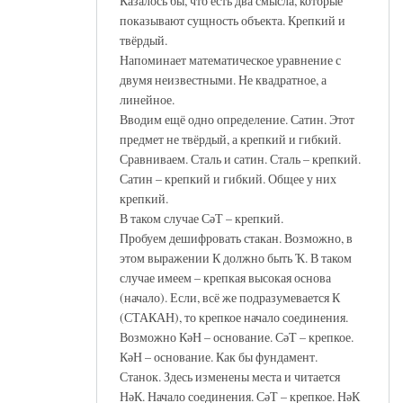
Казалось бы, что есть два смысла, которые
показывают сущность объекта. Крепкий и
твёрдый.
Напоминает математическое уравнение с
двумя неизвестными. Не квадратное, а
линейное.
Вводим ещё одно определение. Сатин. Этот
предмет не твёрдый, а крепкий и гибкий.
Сравниваем. Сталь и сатин. Сталь – крепкий.
Сатин – крепкий и гибкий. Общее у них
крепкий.
В таком случае СәТ – крепкий.
Пробуем дешифровать стакан. Возможно, в
этом выражении К должно быть Ҡ. В таком
случае имеем – крепкая высокая основа
(начало). Если, всё же подразумевается К
(СТАКАН), то крепкое начало соединения.
Возможно КәН – основание. СәТ – крепкое.
КәН – основание. Как бы фундамент.
Станок. Здесь изменены места и читается
НәК. Начало соединения. СәТ – крепкое. НәК