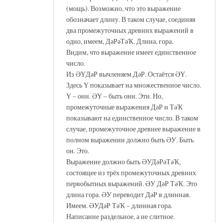
(мощь). Возможно, что это выражение
обозначает длину. В таком случае, соединяя
два промежуточных древних выражений в
одно, имеем, ДәРәТәҠ. Длина, гора.
Видим, что выражение имеет единственное
число.
Из ӘҮДәР вычленяем ДәР. Остаётся ӘҮ.
Здесь Ү показывает на множественное число.
Ү – они. ӘҮ – быть они. Эти. Но,
промежуточные выражения ДәР и ТәҠ
показывают на единственное число. В таком
случае, промежуточное древнее выражение в
полном выражении должно быть ӘУ. Быть
он. Это.
Выражение должно быть ӘУДәРәТәҠ,
состоящее из трёх промежуточных древних
первобытных выражений. ӘУ ДәР ТәҠ. Это
длина гора. ӘУ переводит ДәР в длинная.
Имеем. ӘУДәР ТәҠ – длинная гора.
Написание раздельное, а не слитное.