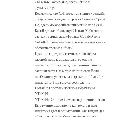
СәТәНәК. Возможно, соединение к
фундаменту.
Возможно, что СәТ имеет значение крепкий.
Тогда, возможна дешифровка Сатка на Урале.
Но, здесь мы обращаем внимание на звук К.
Какой должен быть звук? К или Ҡ. От этого
зависит верная дешифровка. СәТәКӘ или
СәТәҠӘ. Замечаем, что Ә в конце выражения
обозначает смысл “быть”.
Правило (предполагаемое). Если перед
гласной подразумевается ә, то она не
пишется. Если слово единственного числа
заканчивается на ә, то ә не пишется. Если
необходимо указать на выражение “быть”, то
пишется Ә. Пока это сырое правило.
Пытаемся постичь логикой выражение
ҮТәКәНе.
ҮТәКәНе. Они (их) земля соединение начали.
Выражение вырвано из контекста и нам
ничего не даст в осмыслении. Мы видим два
образных смысла. Они землю соединять