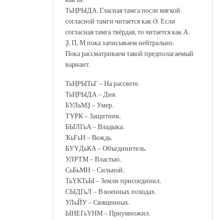
ТьҢРЫДА. Гласная тамга после мягкой
согласной тамги читается как Ә. Если
согласная тамга твёрдая, то читается как А.
Ҙ, П, М пока записываем нейтрально.
Пока рассматриваем такой предполагаемый
вариант.
ТьҢРЫТьГ – На рассвете.
ТьҢРЫДА – Дня.
БУЛьМҘ – Умер.
ТҮРК – Защитник.
БЫЛГьА – Владыка.
ҠьҒьН – Вождь.
БУҮДьКА – Объединитель.
УЛРТМ – Властью.
СьБьМН – Сильной.
ТьҮКТьЫ – Земли присоединил.
СЫДГьЛ – В военных походах.
УЛьЙУ – Священных.
ЫНЕГьҮНМ – Приумножил.