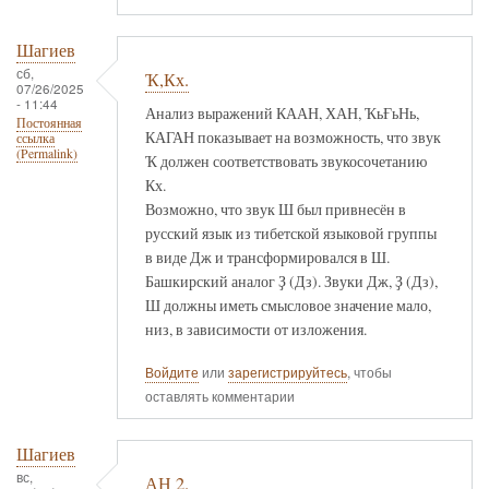
Шагиев
сб,
Ҡ,Кх.
07/26/2025
- 11:44
Анализ выражений КААН, ХАН, ҠьҒьНь,
Постоянная
КАГАН показывает на возможность, что звук
ссылка
(Permalink)
Ҡ должен соответствовать звукосочетанию
Кх.
Возможно, что звук Ш был привнесён в
русский язык из тибетской языковой группы
в виде Дж и трансформировался в Ш.
Башкирский аналог Ҙ (Дз). Звуки Дж, Ҙ (Дз),
Ш должны иметь смысловое значение мало,
низ, в зависимости от изложения.
Войдите
или
зарегистрируйтесь
, чтобы
оставлять комментарии
Шагиев
вс,
АН 2.