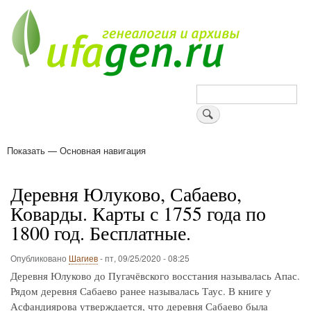
Перейти
к
основному
содержанию
Поиск
Показать — Основная навигация
Основная
навигация
Деревни
Форум
Поиск земляков
Татарские имена
Блоги
Войти
Поддержи Уфаген!
Деревня Юлуково, Сабаево,
Коварды. Карты с 1755 года по
1800 год. Бесплатные.
Опубликовано
Шагиев
-
пт, 09/25/2020 - 08:25
Деревня Юлуково до Пугачёвского восстания называлась Апас.
Рядом деревня Сабаево ранее называлась Таус. В книге у
Асфандиярова утверждается, что деревня Сабаево была