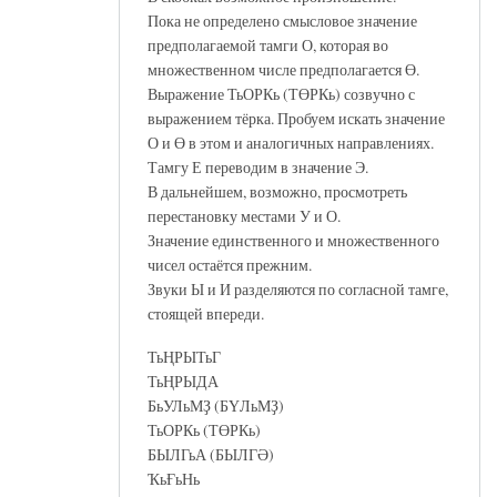
Пока не определено смысловое значение
предполагаемой тамги О, которая во
множественном числе предполагается Ө.
Выражение ТьОРКь (ТӨРКь) созвучно с
выражением тёрка. Пробуем искать значение
О и Ө в этом и аналогичных направлениях.
Тамгу Е переводим в значение Э.
В дальнейшем, возможно, просмотреть
перестановку местами У и О.
Значение единственного и множественного
чисел остаётся прежним.
Звуки Ы и И разделяются по согласной тамге,
стоящей впереди.
ТьҢРЫТьГ
ТьҢРЫДА
БьУЛьМҘ (БҮЛьМҘ)
ТьОРКь (ТӨРКь)
БЫЛГьА (БЫЛГӘ)
ҠьҒьНь