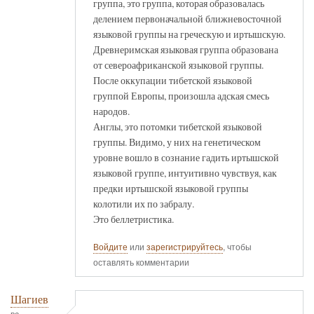
группа, это группа, которая образовалась
делением первоначальной ближневосточной
языковой группы на греческую и иртышскую.
Древнеримская языковая группа образована
от североафриканской языковой группы.
После оккупации тибетской языковой
группой Европы, произошла адская смесь
народов.
Англы, это потомки тибетской языковой
группы. Видимо, у них на генетическом
уровне вошло в сознание гадить иртышской
языковой группе, интуитивно чувствуя, как
предки иртышской языковой группы
колотили их по забралу.
Это беллетристика.
Войдите
или
зарегистрируйтесь
, чтобы
оставлять комментарии
Шагиев
вс,