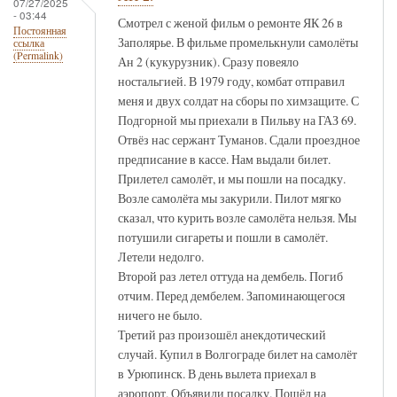
07/27/2025
- 03:44
Смотрел с женой фильм о ремонте ЯК 26 в
Постоянная
Заполярье. В фильме промелькнули самолёты
ссылка
(Permalink)
Ан 2 (кукурузник). Сразу повеяло
ностальгией. В 1979 году, комбат отправил
меня и двух солдат на сборы по химзащите. С
Подгорной мы приехали в Пильву на ГАЗ 69.
Отвёз нас сержант Туманов. Сдали проездное
предписание в кассе. Нам выдали билет.
Прилетел самолёт, и мы пошли на посадку.
Возле самолёта мы закурили. Пилот мягко
сказал, что курить возле самолёта нельзя. Мы
потушили сигареты и пошли в самолёт.
Летели недолго.
Второй раз летел оттуда на дембель. Погиб
отчим. Перед дембелем. Запоминающегося
ничего не было.
Третий раз произошёл анекдотический
случай. Купил в Волгограде билет на самолёт
в Урюпинск. В день вылета приехал в
аэропорт. Объявили посадку. Пошёл на