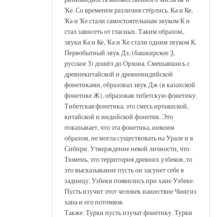
Ҡе. Со временем различия стёрлись. Кә и Ке,
Ҡә и Ҡе стали самостоятельным звуком К и
стал зависеть от гласных. Таким образом,
звуки Кә и Ке, Ҡә и Ҡе стали одним звуком К.
Первобытный звук Дз, (башкирское Ҙ,
русское З) дошёл до Орхона. Смешавшись с
древнекитайской и древнеиндийской
фонетиками, образовал звук Дж (в казахской
фонетике Ж), образовав тибетскую фонетику.
Тибетская фонетика, это смесь иртышской,
китайской и индийской фонетик. Это
показывает, что эта фонетика, никоим
образом, не могла существовать на Урале и в
Сибири. Утверждение некой личности, что
Тюмень, это территория древних узбеков, то
это высказывание пусть он засунет себе в
задницу. Узбеки появились при хане Узбеке.
Пусть изучит этот человек нашествие Чингиз
хана и его потомков.
Также. Турки пусть изучат фонетику. Турки