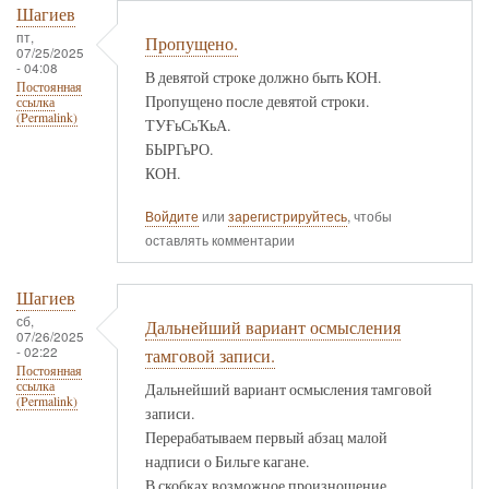
Шагиев
пт,
Пропущено.
07/25/2025
- 04:08
В девятой строке должно быть КОН.
Постоянная
Пропущено после девятой строки.
ссылка
(Permalink)
ТУҒьСьҠьА.
БЫРГьРО.
КОН.
Войдите
или
зарегистрируйтесь
, чтобы
оставлять комментарии
Шагиев
сб,
Дальнейший вариант осмысления
07/26/2025
- 02:22
тамговой записи.
Постоянная
ссылка
Дальнейший вариант осмысления тамговой
(Permalink)
записи.
Перерабатываем первый абзац малой
надписи о Бильге кагане.
В скобках возможное произношение.