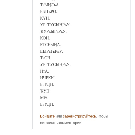
ТьЫҢЛьА.
ЫЛГьРО.
КҮН.
УРьТУСЫҢРьУ.
ҠУРьЫҒьРьУ.
КОН.
БТСҒЫҢА.
ЕЫРьҒьРьУ.
ТьОН.
УРьТУСЫҢРьУ.
НтА.
ИЧРКЫ
БьУДН.
ҠУП.
МӘ.
БьУДН.
Войдите
или
зарегистрируйтесь
, чтобы
оставлять комментарии