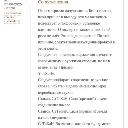
Сопоставления.
07/06/2025
- 07:36
Пересматривая малую запись Бильге каган,
Постоянная
пока пришёл к выводу, что малая запись
ссылка
(Permalink)
повествует о похоронах и установке
памятника. О походах и завоеваниях в ней
речи не идёт. Это предположение. По этой
причине, следует заниматься дешифровкой в
этом ключе.
Следует сопоставлять выражения в тексте с
современными русскими словами, но не в
явном виде. Пример:
ҮТәКәНе.
Следует подбирать современные русские
слова и искать их древние смыслы через
первобытные звуки.
Стакан. СәТәКәН. Сила (крепкий) земля
соединение начало.
Станок. СәТәНәК. Сила (крепкий) земля
начало соединение.
СәТәКәН. Возможно, какой-то фундамент.