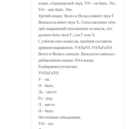
игрек, а башкирский звук. УӘ – он быть. Это.
ҮӘ – они быть. Эти.
Третий нюанс. Волга и Вольга имеют звук Г.
Вальхалла имеет звук Х. Сопоставление этих
трёх выражений наталкивает на мысль, что
должен быть звук Ғ, а не Г или Х.
С учётом этих нюансов, пробуем составить
древние выражения. УӘЛьҒӘ, УӘЛьҒәЛӘ.
Волга и Вольга совпали. Вальхалла совпала с
добавлением звуков ЛӘ в конце.
Разбираемся позвучно.
УӘЛьҒәЛӘ.
У – он.
Ә – быть.
Ль – место.
Ғә – род.
Л – место.
Ә – быть.
Постепенно объединяем.
УӘ – это.