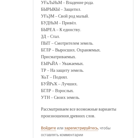
УҒьЛьНьМ – Владение рода.
БЫРЫКЫ – Защитил.
УҒьҘМ – Свой род малый.
БУДНьМ – Привёл.
БЫРЕА – К единству.
ҘД – Стал.
ПЫТ – Смотрителем земель.
БГЛР – Выросших. Охраняемых.
Присматриваемых.
ЕЫРьЙА – Уважаемых.
ТР – На защиту земель.
ҠьТ – Поднял.
БУЙРьҠ – Лучших.
БГЛР – Взрослых.
УТН – Своих земель.
Рассматриваем все возможные варианты
произношения древних слов.
Войдите
или
зарегистрируйтесь
, чтобы
оставлять комментарии