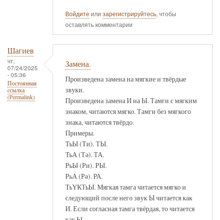
Войдите
или
зарегистрируйтесь
, чтобы
оставлять комментарии
Шагиев
чт,
Замена.
07/24/2025
- 05:36
Произведена замена на мягкие и твёрдые
Постоянная
звуки.
ссылка
(Permalink)
Произведена замена И на Ы. Тамги с мягким
знаком, читаются мягко. Тамги без мягкого
знака, читаются твёрдо.
Примеры.
ТьЫ (Ти). ТЫ.
ТьА (Тә). ТА.
РьЫ (Ри). РЫ.
РьА (Рә). РА.
ТьҮКТьЫ. Мягкая тамга читается мягко и
следующий после него звук Ы читается как
И. Если согласная тамга твёрдая, то читается
как Ы.