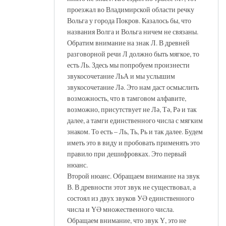
проезжал во Владимирской области речку
Вольга у города Покров. Казалось бы, что
названия Волга и Вольга ничем не связаны.
Обратим внимание на знак Л. В древней
разговорной речи Л должно быть мягкое, то
есть Ль. Здесь мы попробуем произнести
звукосочетание ЛьА и мы услышим
звукосочетание Лә. Это нам даст осмыслить
возможность, что в тамговом алфавите,
возможно, присутствует не Лә, Тә, Рә и так
далее, а тамги единственного числа с мягким
знаком. То есть – Ль, Ть, Рь и так далее. Будем
иметь это в виду и пробовать применять это
правило при дешифровках. Это первый
нюанс.
Второй нюанс. Обращаем внимание на звук
В. В древности этот звук не существовал, а
состоял из двух звуков УӘ единственного
числа и ҮӘ множественного числа.
Обращаем внимание, что звук Ү, это не