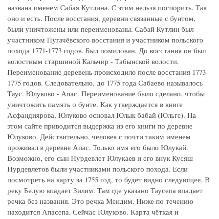
названа именем Сабая Кутлина. С этим нельзя поспорить. Так
оно и есть. После восстания, деревни связанные с бунтом,
были уничтожены или переименованы. Сабай Кутлин был
участником Пугачёвского восстания и участником польского
похода 1771-1773 годов. Был помилован. До восстания он был
волостным старшиной Кальчир - Табынской волости.
Переименование деревень происходило после восстания 1773-
1775 годов. Следовательно, до 1775 года Сабаево называлось
Таус. Юлуково - Апас. Переименование было сделано, чтобы
уничтожить память о бунте. Как утверждается в книге
Асфандиярова, Юлуково основал Юлык бабай (Юльге). На
этом сайте приводится выдержка из его книги по деревне
Юлуково. Действительно, человек с почти таким именем
проживал в деревне Апас. Только имя его было Юлукай.
Возможно, его сын Нурдевлет Юлукаев и его внук Кусяш
Нурдевлетов были участниками польского похода. Если
посмотреть на карту за 1755 год, то будет видно следующее. В
реку Белую впадает Зилим. Там где указано Таусепа впадает
речка без названия. Это речка Мендим. Ниже по течению
находится Апасепа. Сейчас Юлуково. Карта чёткая и