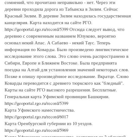
сомнений, что прочитано неправильно - нет. Через эти
деревни проходила дорога из Табынска в Зилим. Сейчас
Красный Зилим. В деревне Зилим находилась государственная
канцелярия. Карта находится на сайте РГО.
https://geoportal.rgo.ru/record/5399 Отсюда следует вывод, что
деревню с современным названием Юлуково, вероятно
основал некий Апас. А Сабаево - некий Таус. Теперь
информация по Коварды. Было произведено лингвистическое
исследование этого слова. Это слово очень распространено в
Сибири, Европе и Ближнем Востоке. Была предпринята
поездка на Алтай для установления значений некоторых слов.
Позже я опишу произведённое исследование. Вкратце. Слово
Коварды переводится с древнего тюркского как "бледный".
Карты на сайте РГО высокого разрешения. Бесплатные.
Генеральная карта Уфимской провинции Башкирии.
https://geoportal.rgo.ru/record/5399
Карта Уфимского наместничества.
https://geoportal.rgo.ru/record/6017
Карта Оренбургской губернии из 10 уездов.
https://geoportal.rgo.ru/record/5969
Карта Уфимского наместничества, состоящая из 2 областей,