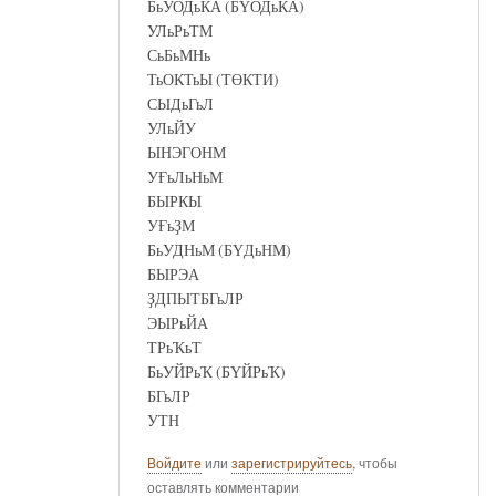
БьУОДьКА (БҮОДьКА)
УЛьРьТМ
СьБьМНь
ТьОКТьЫ (ТӨКТИ)
СЫДьГьЛ
УЛьЙУ
ЫНЭГОНМ
УҒьЛьНьМ
БЫРКЫ
УҒьҘМ
БьУДНьМ (БҮДьНМ)
БЫРЭА
ҘДПЫТБГьЛР
ЭЫРьЙА
ТРьҠьТ
БьУЙРьҠ (БҮЙРьҠ)
БГьЛР
УТН
Войдите
или
зарегистрируйтесь
, чтобы
оставлять комментарии