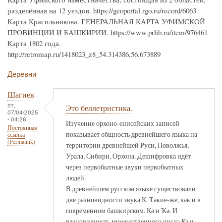
разделённая на 12 уездов. https://geoportal.rgo.ru/record/6063
Карта Красильникова. ГЕНЕРАЛЬНАЯ КАРТА УФИМСКОЙ
ПРОВИНЦИИ И БАШКИРИИ. https://www.prlib.ru/item/976461
Карта 1802 года.
http://retromap.ru/1418023_z8_54.314386,56.673889
Деревни
Шагиев
пт,
Это беллетристика.
07/04/2025
- 04:28
Изучение орхоно-енисейских записей
Постоянная
показывает общность древнейшего языка на
ссылка
(Permalink)
территории древнейшей Руси, Поволжья,
Урала, Сибири, Орхона. Дешифровка идёт
через первобытные звуки первобытных
людей.
В древнейшем русском языке существовали
две разновидности звука К. Такие-же, как и в
современном башкирском. Кә и Ҡә. И
разновидность множественного числа Ке и