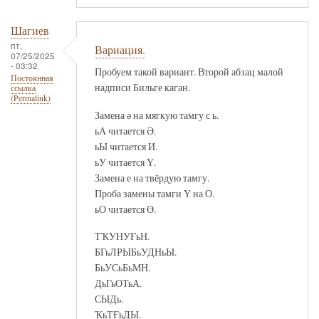
Шагиев
пт,
Вариация.
07/25/2025
- 03:32
Пробуем такой вариант. Второй абзац малой
Постоянная
надписи Бильге каган.
ссылка
(Permalink)
Замена ә на мягкую тамгу с ь.
ьА читается Ә.
ьЫ читается И.
ьУ читается Ү.
Замена е на твёрдую тамгу.
Проба замены тамги Ү на О.
ьО читается Ө.
ТҠУНУҒьН.
БГьЛРЫБьУДНьЫ.
БьУСьБьМН.
ДьГьОТьА.
СЫДь.
ҠьТҒьДЫ.