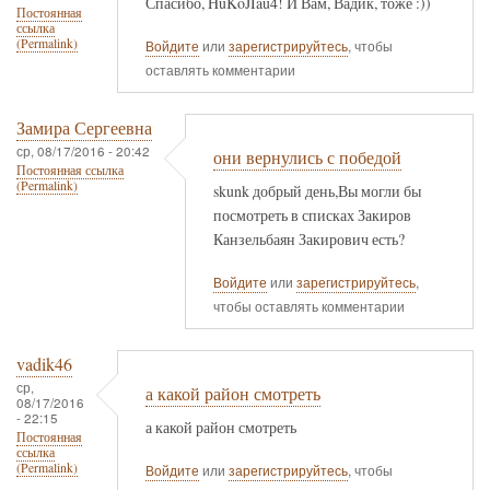
Спасибо, HuKoJIau4! И Вам, Вадик, тоже :))
Постоянная
ссылка
(Permalink)
Войдите
или
зарегистрируйтесь
, чтобы
оставлять комментарии
Замира Сергеевна
ср, 08/17/2016 - 20:42
они вернулись с победой
Постоянная ссылка
(Permalink)
skunk добрый день,Вы могли бы
посмотреть в списках Закиров
Канзельбаян Закирович есть?
Войдите
или
зарегистрируйтесь
,
чтобы оставлять комментарии
vadik46
ср,
а какой район смотреть
08/17/2016
- 22:15
а какой район смотреть
Постоянная
ссылка
(Permalink)
Войдите
или
зарегистрируйтесь
, чтобы