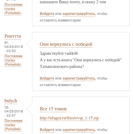
напишите Вашу почту, я скину 2 том
Постоянная
ссылка
(Permalink)
Войдите
или
зарегистрируйтесь
, чтобы
оставлять комментарии
Рииттта
вт,
Они вернулись с победой
04/24/2018
- 22:52
Здравствуйте vadik46
Постоянная
А у вас есть книга "Они вернулись с победой"
ссылка
(Permalink)
Татышлинского района?
Войдите
или
зарегистрируйтесь
, чтобы
оставлять комментарии
bulych
ср,
Все 15 томов
04/25/2018
- 22:47
http://ufagen.ru/files/ovsp_1-15.zip
Постоянная
ссылка
(Permalink)
Войдите
или
зарегистрируйтесь
, чтобы