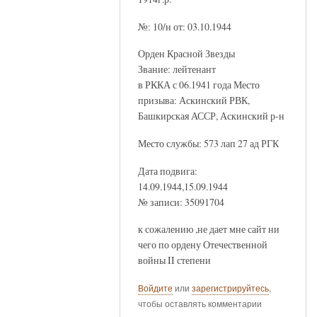
№: 10/н от: 03.10.1944
Орден Красной Звезды
Звание: лейтенант
в РККА с 06.1941 года Место
призыва: Аскинский РВК,
Башкирская АССР, Аскинский р-н
Место службы: 573 лап 27 ад РГК
Дата подвига:
14.09.1944,15.09.1944
№ записи: 35091704
к сожалению ,не дает мне сайт ни
чего по ордену Отечественной
войны II степени
Войдите
или
зарегистрируйтесь
,
чтобы оставлять комментарии