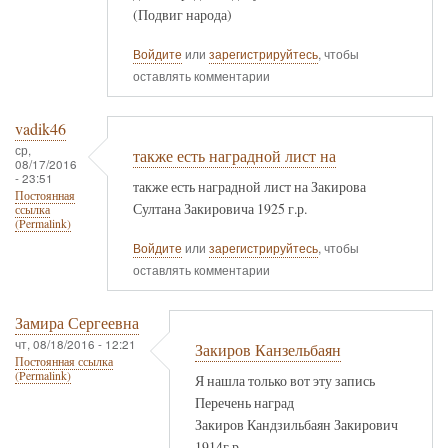
(Подвиг народа)
Войдите
или
зарегистрируйтесь
, чтобы
оставлять комментарии
vadik46
ср,
также есть наградной лист на
08/17/2016
- 23:51
также есть наградной лист на Закирова
Постоянная
Султана Закировича 1925 г.р.
ссылка
(Permalink)
Войдите
или
зарегистрируйтесь
, чтобы
оставлять комментарии
Замира Сергеевна
чт, 08/18/2016 - 12:21
Закиров Канзельбаян
Постоянная ссылка
(Permalink)
Я нашла только вот эту запись
Перечень наград
Закиров Кандзильбаян Закирович
1914г.р.