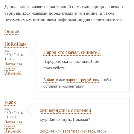
Данная книга является настоящей памятью народа на века о
вернувшихся живыми победителях в той войне, а также
незаменимым источником информации для исследователей.
Общий
HuKoJIau4
вс,
Народ кто скачал, скиньте 3
08/14/2016 -
15:45
Народ кто скачал, скиньте 3 том
Постоянная
пожалуйста...
ссылка
(Permalink)
Войдите
или
зарегистрируйтесь
, чтобы
оставлять комментарии
skunk
вс,
они вернулись с победой
08/14/2016
- 16:13
куда Вам скинуть, Николай?
Постоянная
ссылка
(Permalink)
Войдите
или
зарегистрируйтесь
, чтобы