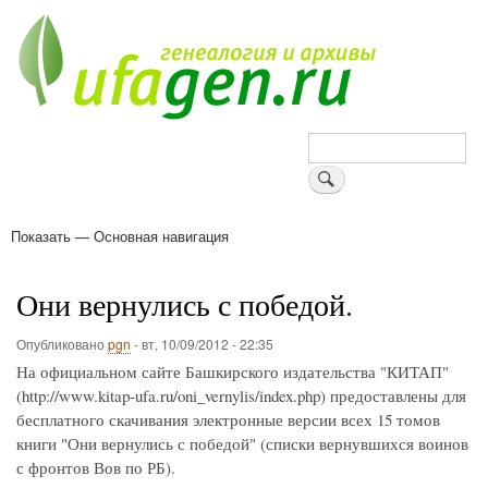
Перейти
к
основному
содержанию
Поиск
Показать — Основная навигация
Основная
навигация
Деревни
Форум
Поиск земляков
Татарские имена
Блоги
Войти
Поддержи Уфаген!
Они вернулись с победой.
Опубликовано
pgn
-
вт, 10/09/2012 - 22:35
На официальном сайте Башкирского издательства "КИТАП"
(http://www.kitap-ufa.ru/oni_vernylis/index.php) предоставлены для
бесплатного скачивания электронные версии всех 15 томов
книги "Они вернулись с победой" (списки вернувшихся воинов
с фронтов Вов по РБ).