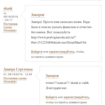
skunk
чт,
Закиров
08/18/2016
- 23:17
Замира! Просто имя записано иначе. Надо
Постоянная
было в поиске указать фамилию и отчество
ссылка
(Permalink)
без имени. Вот, пожалуйста
http://www.podvignaroda.mil.ru/?
#id=1512254896&tab=navDetailManUbil
Войдите
или
зарегистрируйтесь
, чтобы
оставлять комментарии
Замира Сергеевна
пт, 08/19/2016 - 12:49
Закиров
Постоянная ссылка
(Permalink)
точно!!!нашла!!! skunk и vadik
,Благодарю вас.
Войдите
или
зарегистрируйтесь
,
чтобы оставлять комментарии