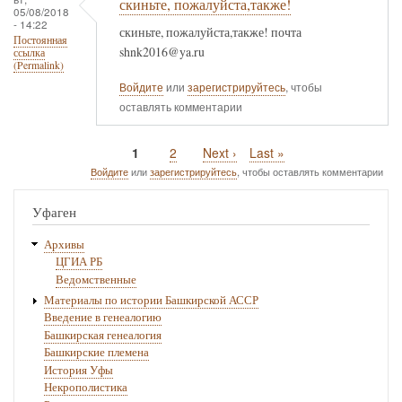
скиньте, пожалуйста,также!
05/08/2018
- 14:22
скиньте, пожалуйста,также! почта
Постоянная
shnk2016@ya.ru
ссылка
(Permalink)
Войдите
или
зарегистрируйтесь
, чтобы
оставлять комментарии
Текущая
1
Page
2
Следующая
Next ›
Последняя
Last »
Нумерация
страница
страница
страница
Войдите
или
зарегистрируйтесь
, чтобы оставлять комментарии
страниц
Уфаген
Архивы
ЦГИА РБ
Ведомственные
Материалы по истории Башкирской АССР
Введение в генеалогию
Башкирская генеалогия
Башкирские племена
История Уфы
Некрополистика