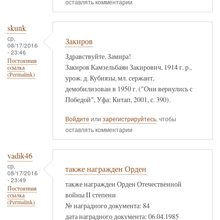
оставлять комментарии
skunk
ср,
Закиров
08/17/2016
- 23:46
Здравствуйте, Замира!
Постоянная
Закиров Камзельбаян Закирович, 1914 г. р.,
ссылка
(Permalink)
урож. д. Кубиязы, мл. сержант,
демобилизован в 1950 г. ("Они вернулись с
Победой", Уфа: Китап, 2001, с. 390).
Войдите
или
зарегистрируйтесь
, чтобы
оставлять комментарии
vadik46
ср,
также награжден Орден
08/17/2016
- 23:49
также награжден Орден Отечественной
Постоянная
войны II степени
ссылка
(Permalink)
№ наградного документа: 84
дата наградного документа: 06.04.1985