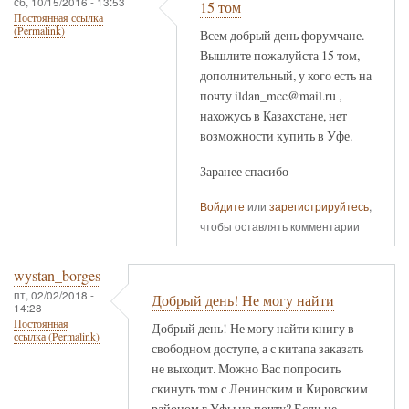
сб, 10/15/2016 - 13:53
15 том
Постоянная ссылка
(Permalink)
Всем добрый день форумчане.
Вышлите пожалуйста 15 том,
дополнительный, у кого есть на
почту ildan_mcc@mail.ru ,
нахожусь в Казахстане, нет
возможности купить в Уфе.
Заранее спасибо
Войдите
или
зарегистрируйтесь
,
чтобы оставлять комментарии
wystan_borges
пт, 02/02/2018 -
Добрый день! Не могу найти
14:28
Постоянная
Добрый день! Не могу найти книгу в
ссылка (Permalink)
свободном доступе, а с китапа заказать
не выходит. Можно Вас попросить
скинуть том с Ленинским и Кировским
районом г.Уфы на почту? Если не