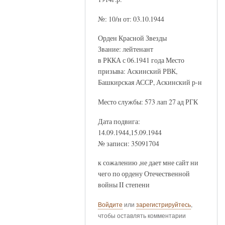
№: 10/н от: 03.10.1944
Орден Красной Звезды
Звание: лейтенант
в РККА с 06.1941 года Место
призыва: Аскинский РВК,
Башкирская АССР, Аскинский р-н
Место службы: 573 лап 27 ад РГК
Дата подвига:
14.09.1944,15.09.1944
№ записи: 35091704
к сожалению ,не дает мне сайт ни
чего по ордену Отечественной
войны II степени
Войдите
или
зарегистрируйтесь
,
чтобы оставлять комментарии