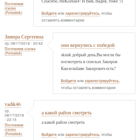
Спасибо, HuKoJIau4! И Вам, Вадик, тоже :))
Постоянная
ссылка
(Permalink)
Войдите
или
зарегистрируйтесь
, чтобы
оставлять комментарии
Замира Сергеевна
ср, 08/17/2016 - 20:42
они вернулись с победой
Постоянная ссылка
(Permalink)
skunk добрый день,Вы могли бы
посмотреть в списках Закиров
Канзельбаян Закирович есть?
Войдите
или
зарегистрируйтесь
,
чтобы оставлять комментарии
vadik46
ср,
а какой район смотреть
08/17/2016
- 22:15
а какой район смотреть
Постоянная
ссылка
(Permalink)
Войдите
или
зарегистрируйтесь
, чтобы