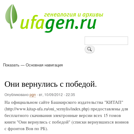
Перейти
к
основному
содержанию
Поиск
Показать — Основная навигация
Основная
навигация
Деревни
Форум
Поиск земляков
Татарские имена
Блоги
Войти
Поддержи Уфаген!
Они вернулись с победой.
Опубликовано
pgn
-
вт, 10/09/2012 - 22:35
На официальном сайте Башкирского издательства "КИТАП"
(http://www.kitap-ufa.ru/oni_vernylis/index.php) предоставлены для
бесплатного скачивания электронные версии всех 15 томов
книги "Они вернулись с победой" (списки вернувшихся воинов
с фронтов Вов по РБ).