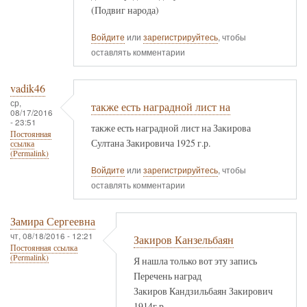
(Подвиг народа)
Войдите
или
зарегистрируйтесь
, чтобы
оставлять комментарии
vadik46
ср,
также есть наградной лист на
08/17/2016
- 23:51
также есть наградной лист на Закирова
Постоянная
Султана Закировича 1925 г.р.
ссылка
(Permalink)
Войдите
или
зарегистрируйтесь
, чтобы
оставлять комментарии
Замира Сергеевна
чт, 08/18/2016 - 12:21
Закиров Канзельбаян
Постоянная ссылка
(Permalink)
Я нашла только вот эту запись
Перечень наград
Закиров Кандзильбаян Закирович
1914г.р.