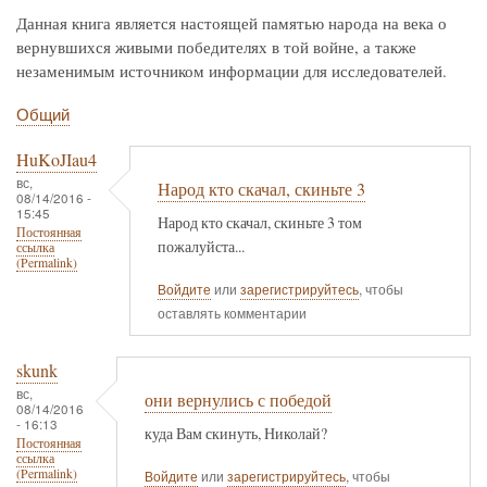
Данная книга является настоящей памятью народа на века о
вернувшихся живыми победителях в той войне, а также
незаменимым источником информации для исследователей.
Общий
HuKoJIau4
вс,
Народ кто скачал, скиньте 3
08/14/2016 -
15:45
Народ кто скачал, скиньте 3 том
Постоянная
пожалуйста...
ссылка
(Permalink)
Войдите
или
зарегистрируйтесь
, чтобы
оставлять комментарии
skunk
вс,
они вернулись с победой
08/14/2016
- 16:13
куда Вам скинуть, Николай?
Постоянная
ссылка
(Permalink)
Войдите
или
зарегистрируйтесь
, чтобы