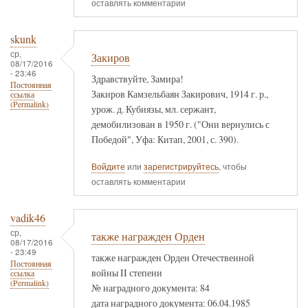
оставлять комментарии
skunk
ср,
Закиров
08/17/2016
- 23:46
Здравствуйте, Замира!
Постоянная
Закиров Камзельбаян Закирович, 1914 г. р.,
ссылка
(Permalink)
урож. д. Кубиязы, мл. сержант,
демобилизован в 1950 г. ("Они вернулись с
Победой", Уфа: Китап, 2001, с. 390).
Войдите
или
зарегистрируйтесь
, чтобы
оставлять комментарии
vadik46
ср,
также награжден Орден
08/17/2016
- 23:49
также награжден Орден Отечественной
Постоянная
войны II степени
ссылка
(Permalink)
№ наградного документа: 84
дата наградного документа: 06.04.1985