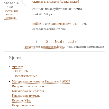
скиньте, пожалуйста,также!
05/08/2018
- 14:22
скиньте, пожалуйста,также! почта
Постоянная
shnk2016@ya.ru
ссылка
(Permalink)
Войдите
или
зарегистрируйтесь
, чтобы
оставлять комментарии
Текущая
1
Page
2
Следующая
Next ›
Последняя
Last »
Нумерация
страница
страница
страница
Войдите
или
зарегистрируйтесь
, чтобы оставлять комментарии
страниц
Уфаген
Архивы
ЦГИА РБ
Ведомственные
Материалы по истории Башкирской АССР
Введение в генеалогию
Башкирская генеалогия
Башкирские племена
История Уфы
Некрополистика