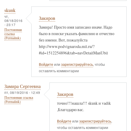
skunk
чт,
Закиров
08/18/2016
- 23:17
Замира! Просто имя записано иначе. Надо
Постоянная
было в поиске указать фамилию и отчество
ссылка
(Permalink)
без имени. Вот, пожалуйста
http://www.podvignaroda.mil.ru/?
#id=1512254896&tab=navDetailManUbil
Войдите
или
зарегистрируйтесь
, чтобы
оставлять комментарии
Замира Сергеевна
пт, 08/19/2016 - 12:49
Закиров
Постоянная ссылка
(Permalink)
точно!!!нашла!!! skunk и vadik
,Благодарю вас.
Войдите
или
зарегистрируйтесь
,
чтобы оставлять комментарии