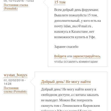
сб, 10/15/2016 - 13:53
15 том
Постоянная ссылка
(Permalink)
Всем добрый день форумчане.
Вышлите пожалуйста 15 том,
дополнительный, у кого есть на
почту ildan_mcc@mail.ru ,
нахожусь в Казахстане, нет
возможности купить в Уфе.
Заранее спасибо
Войдите
или
зарегистрируйтесь
,
чтобы оставлять комментарии
wystan_borges
пт, 02/02/2018 -
Добрый день! Не могу найти
14:28
Постоянная
Добрый день! Не могу найти книгу в
ссылка (Permalink)
свободном доступе, а с китапа заказать
не выходит. Можно Вас попросить
скинуть том с Ленинским и Кировским
районом г.Уфы на почту? Если не