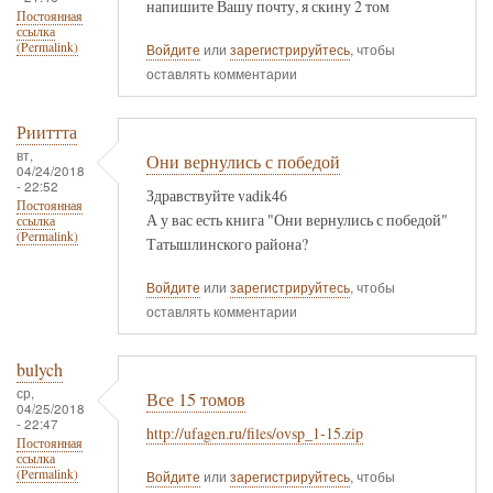
напишите Вашу почту, я скину 2 том
Постоянная
ссылка
(Permalink)
Войдите
или
зарегистрируйтесь
, чтобы
оставлять комментарии
Рииттта
вт,
Они вернулись с победой
04/24/2018
- 22:52
Здравствуйте vadik46
Постоянная
А у вас есть книга "Они вернулись с победой"
ссылка
(Permalink)
Татышлинского района?
Войдите
или
зарегистрируйтесь
, чтобы
оставлять комментарии
bulych
ср,
Все 15 томов
04/25/2018
- 22:47
http://ufagen.ru/files/ovsp_1-15.zip
Постоянная
ссылка
(Permalink)
Войдите
или
зарегистрируйтесь
, чтобы