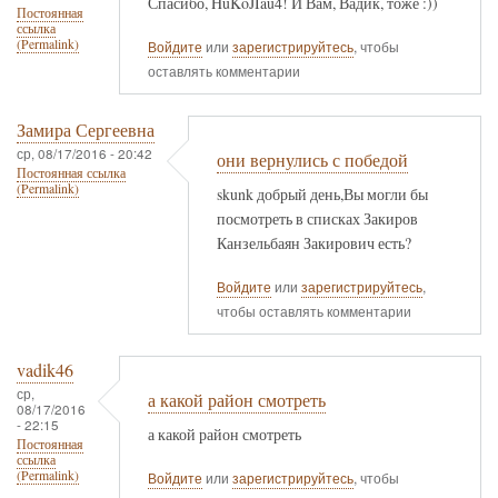
Спасибо, HuKoJIau4! И Вам, Вадик, тоже :))
Постоянная
ссылка
(Permalink)
Войдите
или
зарегистрируйтесь
, чтобы
оставлять комментарии
Замира Сергеевна
ср, 08/17/2016 - 20:42
они вернулись с победой
Постоянная ссылка
(Permalink)
skunk добрый день,Вы могли бы
посмотреть в списках Закиров
Канзельбаян Закирович есть?
Войдите
или
зарегистрируйтесь
,
чтобы оставлять комментарии
vadik46
ср,
а какой район смотреть
08/17/2016
- 22:15
а какой район смотреть
Постоянная
ссылка
(Permalink)
Войдите
или
зарегистрируйтесь
, чтобы