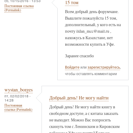
сб, 10/15/2016 - 13:53
15 том
Постоянная ссылка
(Permalink)
Всем добрый день форумчане.
Вышлите пожалуйста 15 том,
дополнительный, у кого есть на
почту ildan_mcc@mail.ru ,
нахожусь в Казахстане, нет
возможности купить в Уфе.
Заранее спасибо
Войдите
или
зарегистрируйтесь
,
чтобы оставлять комментарии
wystan_borges
пт, 02/02/2018 -
Добрый день! Не могу найти
14:28
Постоянная
Добрый день! Не могу найти книгу в
ссылка (Permalink)
свободном доступе, а с китапа заказать
не выходит. Можно Вас попросить
скинуть том с Ленинским и Кировским
районом г.Уфы на почту? Если не