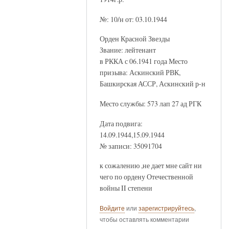
№: 10/н от: 03.10.1944
Орден Красной Звезды
Звание: лейтенант
в РККА с 06.1941 года Место
призыва: Аскинский РВК,
Башкирская АССР, Аскинский р-н
Место службы: 573 лап 27 ад РГК
Дата подвига:
14.09.1944,15.09.1944
№ записи: 35091704
к сожалению ,не дает мне сайт ни
чего по ордену Отечественной
войны II степени
Войдите
или
зарегистрируйтесь
,
чтобы оставлять комментарии