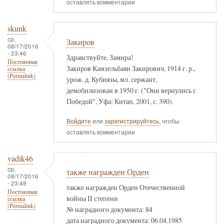
оставлять комментарии
skunk
ср,
Закиров
08/17/2016
- 23:46
Здравствуйте, Замира!
Постоянная
Закиров Камзельбаян Закирович, 1914 г. р.,
ссылка
(Permalink)
урож. д. Кубиязы, мл. сержант,
демобилизован в 1950 г. ("Они вернулись с
Победой", Уфа: Китап, 2001, с. 390).
Войдите
или
зарегистрируйтесь
, чтобы
оставлять комментарии
vadik46
ср,
также награжден Орден
08/17/2016
- 23:49
также награжден Орден Отечественной
Постоянная
войны II степени
ссылка
(Permalink)
№ наградного документа: 84
дата наградного документа: 06.04.1985