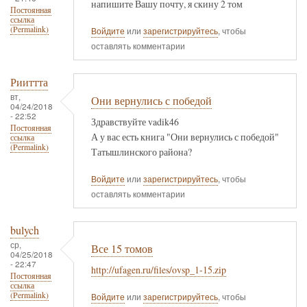
напишите Вашу почту, я скину 2 том
Постоянная
ссылка
(Permalink)
Войдите
или
зарегистрируйтесь
, чтобы
оставлять комментарии
Рииттта
вт,
Они вернулись с победой
04/24/2018
- 22:52
Здравствуйте vadik46
Постоянная
А у вас есть книга "Они вернулись с победой"
ссылка
(Permalink)
Татышлинского района?
Войдите
или
зарегистрируйтесь
, чтобы
оставлять комментарии
bulych
ср,
Все 15 томов
04/25/2018
- 22:47
http://ufagen.ru/files/ovsp_1-15.zip
Постоянная
ссылка
(Permalink)
Войдите
или
зарегистрируйтесь
, чтобы