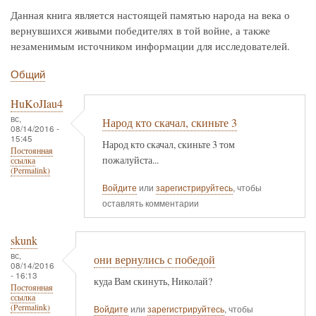
Данная книга является настоящей памятью народа на века о
вернувшихся живыми победителях в той войне, а также
незаменимым источником информации для исследователей.
Общий
HuKoJIau4
вс,
Народ кто скачал, скиньте 3
08/14/2016 -
15:45
Народ кто скачал, скиньте 3 том
Постоянная
пожалуйста...
ссылка
(Permalink)
Войдите
или
зарегистрируйтесь
, чтобы
оставлять комментарии
skunk
вс,
они вернулись с победой
08/14/2016
- 16:13
куда Вам скинуть, Николай?
Постоянная
ссылка
(Permalink)
Войдите
или
зарегистрируйтесь
, чтобы