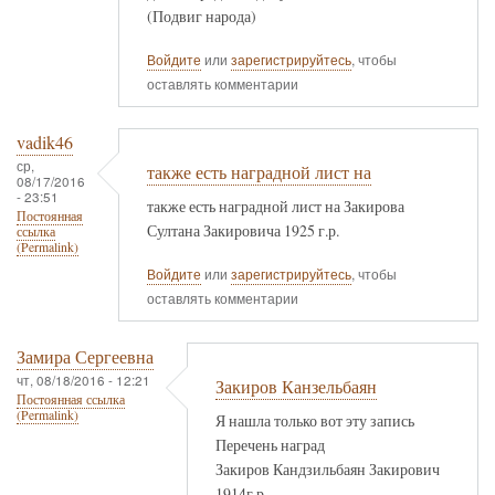
(Подвиг народа)
Войдите
или
зарегистрируйтесь
, чтобы
оставлять комментарии
vadik46
ср,
также есть наградной лист на
08/17/2016
- 23:51
также есть наградной лист на Закирова
Постоянная
Султана Закировича 1925 г.р.
ссылка
(Permalink)
Войдите
или
зарегистрируйтесь
, чтобы
оставлять комментарии
Замира Сергеевна
чт, 08/18/2016 - 12:21
Закиров Канзельбаян
Постоянная ссылка
(Permalink)
Я нашла только вот эту запись
Перечень наград
Закиров Кандзильбаян Закирович
1914г.р.