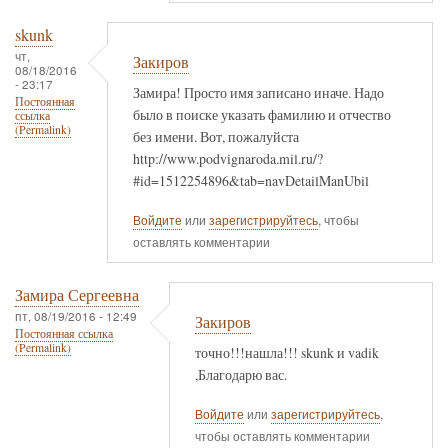
skunk
чт,
Закиров
08/18/2016
- 23:17
Замира! Просто имя записано иначе. Надо
Постоянная
было в поиске указать фамилию и отчество
ссылка
(Permalink)
без имени. Вот, пожалуйста
http://www.podvignaroda.mil.ru/?
#id=1512254896&tab=navDetailManUbil
Войдите
или
зарегистрируйтесь
, чтобы
оставлять комментарии
Замира Сергеевна
пт, 08/19/2016 - 12:49
Закиров
Постоянная ссылка
(Permalink)
точно!!!нашла!!! skunk и vadik
,Благодарю вас.
Войдите
или
зарегистрируйтесь
,
чтобы оставлять комментарии