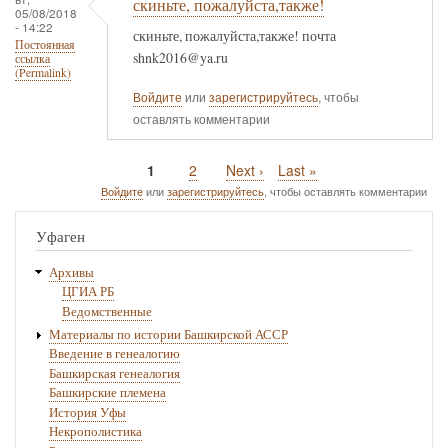
скиньте, пожалуйста,также!
05/08/2018
- 14:22
скиньте, пожалуйста,также! почта
Постоянная
shnk2016@ya.ru
ссылка
(Permalink)
Войдите
или
зарегистрируйтесь
, чтобы
оставлять комментарии
Текущая
1
Page
2
Следующая
Next ›
Последняя
Last »
Нумерация
страница
страница
страница
Войдите
или
зарегистрируйтесь
, чтобы оставлять комментарии
страниц
Уфаген
Архивы
ЦГИА РБ
Ведомственные
Материалы по истории Башкирской АССР
Введение в генеалогию
Башкирская генеалогия
Башкирские племена
История Уфы
Некрополистика