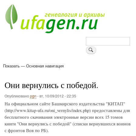
Перейти
к
основному
содержанию
Поиск
Показать — Основная навигация
Основная
навигация
Деревни
Форум
Поиск земляков
Татарские имена
Блоги
Войти
Поддержи Уфаген!
Они вернулись с победой.
Опубликовано
pgn
-
вт, 10/09/2012 - 22:35
На официальном сайте Башкирского издательства "КИТАП"
(http://www.kitap-ufa.ru/oni_vernylis/index.php) предоставлены для
бесплатного скачивания электронные версии всех 15 томов
книги "Они вернулись с победой" (списки вернувшихся воинов
с фронтов Вов по РБ).